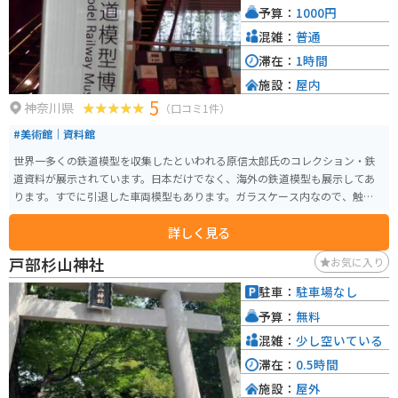
予算：
1000円
混雑：
普通
滞在：
1時間
施設：
屋内
5
神奈川県
（口コミ1件）
#美術館｜資料館
世界一多くの鉄道模型を収集したといわれる原信太郎氏のコレクション・鉄
道資料が展示されています。日本だけでなく、海外の鉄道模型も展示してあ
ります。すでに引退した車両模型もあります。ガラスケース内なので、触るこ
とはできません。
詳しく見る
戸部杉山神社
お気に入り
駐車：
駐車場なし
予算：
無料
混雑：
少し空いている
滞在：
0.5時間
施設：
屋外