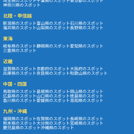
埼玉県のスポット
千葉県のスポット
東京都のスポット
神奈川県のスポット
北陸・甲信越
新潟県のスポット
富山県のスポット
石川県のスポット
福井県のスポット
山梨県のスポット
長野県のスポット
東海
岐阜県のスポット
静岡県のスポット
愛知県のスポット
三重県のスポット
近畿
滋賀県のスポット
京都府のスポット
大阪府のスポット
兵庫県のスポット
奈良県のスポット
和歌山県のスポット
中国・四国
鳥取県のスポット
島根県のスポット
岡山県のスポット
広島県のスポット
山口県のスポット
徳島県のスポット
香川県のスポット
愛媛県のスポット
高知県のスポット
九州・沖縄
福岡県のスポット
佐賀県のスポット
長崎県のスポット
熊本県のスポット
大分県のスポット
宮崎県のスポット
鹿児島県のスポット
沖縄県のスポット