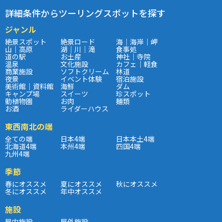
詳細条件からツーリングスポットを探す
ジャンル
絶景スポット
絶景ロード
海｜海岸｜岬
山｜高原
湖｜川｜滝
食事処
道の駅
お土産
神社｜寺院
温泉
文化施設
カフェ｜軽食
商業施設
ソフトクリーム
林道
夜景
イベント体験
宿泊施設
美術館｜資料館
海鮮
ダム
キャンプ場
スイーツ
珍スポット
動植物園
お肉
麺類
お酒
ライダーハウス
東西南北の端
全ての端
日本4端
日本本土4端
北海道4端
本州4端
四国4端
九州4端
季節
春にオススメ
夏にオススメ
秋にオススメ
冬にオススメ
年中オススメ
施設
屋内施設
屋外施設