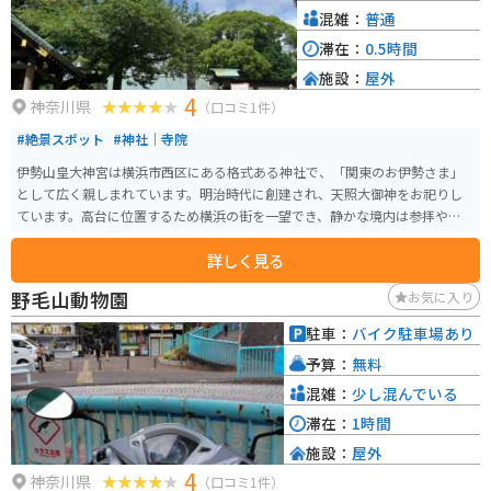
混雑：
普通
滞在：
0.5時間
施設：
屋外
4
神奈川県
（口コミ1件）
#絶景スポット
#神社｜寺院
伊勢山皇大神宮は横浜市西区にある格式ある神社で、「関東のお伊勢さま」
として広く親しまれています。明治時代に創建され、天照大御神をお祀りし
ています。高台に位置するため横浜の街を一望でき、静かな境内は参拝や散策
に最適です。結婚式場としても人気があり、厳かな雰囲気の中で多くの人が
詳しく見る
訪れる神社です。
野毛山動物園
お気に入り
駐車：
バイク駐車場あり
予算：
無料
混雑：
少し混んでいる
滞在：
1時間
施設：
屋外
4
神奈川県
（口コミ1件）