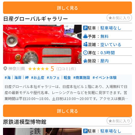
す。三渓園は四季折々の美しい景観を見ることができますので、まだ行かれ
詳しく見る
ていない方はドライブがてら寄ってみてほしいです。
日産グローバルギャラリー
お気に入り
駐車：
駐車場なし
予算：
無料
混雑：
空いている
滞在：
0.5時間
施設：
屋内
5
神奈川県
（口コミ1件）
#海｜海岸｜岬
#お土産
#カフェ｜軽食
#商業施設
#イベント体験
日産グローバル本社ギャラリーは、日産本社ビル１階にあり、入場無料で日
産の最新モデルや歴代名車、レーシングカーなどを気軽に見学できます。営
業時間は平日10:00～18:00、土日祝は10:00～20:00です。アクセスは横浜駅
東口から徒歩約7分、みなとみらい線・新高島駅から徒歩5分。館内にはカフ
詳しく見る
ェや日産グッズが揃うブティックもあり、リラックスできる空間が魅力的で
す。 さらに、試乗体験（要予約）ができ、街中や高速を走る日産のEVやe-PO
原鉄道模型博物館
お気に入り
WER車の走りを実際に体感できます。駐車場はなく近隣のパーキングや提携
駐車場「横浜三井ビルディング駐車場」を利用できます。バイクの場合はベ
駐車：
駐車場なし
イクォーター、高島屋に停めることも可能です。