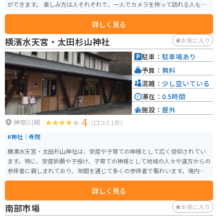
ができます。 楽しみ方は人それぞれで、一人でカメラを持って訪れる人も多
く、最寄り駅の平沼橋より徒歩10分程度なので、お散歩がてら訪れてみるの
詳しく見る
も良いです。
横濱水天宮・太田杉山神社
お気に入り
駐車：
駐車場あり
予算：
無料
混雑：
少し空いている
滞在：
0.5時間
施設：
屋外
4
神奈川県
（口コミ1件）
#神社｜寺院
横濱水天宮・太田杉山神社は、安産や子育ての神様として広く信仰されてい
ます。特に、安産祈願や子授け、子育ての神様として地域の人々や遠方からの
参拝者に親しまれており、年間を通じて多くの参拝者で賑わいます。境内に
は安産のご利益を求めて訪れる方々が奉納した色とりどりの帯が飾られてい
詳しく見る
ます。昭和20年、第２次世界大戦の戦火で全焼してしまいましたが、その後
再建され、現在に至ります。
南部市場
お気に入り