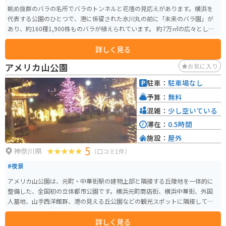
眺め抜群のバラの名所でバラのトンネルと花壇の見応えがあります。横浜を
代表する公園のひとつで、港に係留された氷川丸の前に「未来のバラ園」が
あり、約160種1,900株ものバラが植えられています。 約7万㎡の広々とした
園内には四季折々の草花があふれ、横浜ベイブリッジを眺めながら、ゆった
詳しく見る
りと散策を楽しめます。冬にイルミネーションを主体とした光の演出は幻想
的です。
アメリカ山公園
お気に入り
駐車：
駐車場なし
予算：
無料
混雑：
少し空いている
滞在：
0.5時間
施設：
屋外
5
神奈川県
（口コミ1件）
#夜景
アメリカ山公園は、元町・中華街駅の建物上部と隣接する丘陵地を一体的に
整備した、全国初の立体都市公園です。横浜元町商店街、横浜中華街、外国
人墓地、山手西洋館群、港の見える丘公園などの観光スポットに隣接してい
るため、多くの観光客に訪れられる横浜を代表する元町山手地区に位置して
詳しく見る
います。 エレベーターとエスカレーターで元町と丘の上の山手を結ぶことが