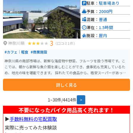
駐車：
駐車場あり
予算：
2000円
混雑：
普通
滞在：
1.5時間
施設：
屋内
3
神奈川県
（口コミ1件）
#カフェ｜軽食
#商業施設
神奈川県の南部市場は、新鮮な海産物や野菜、フルーツを扱う市場です。こ
こでは、朝から新鮮な魚介類を楽しむことができ、食事処も充実しているた
め、地元の味を堪能できます。 採れたての食品から、格安スーパーがあった
り、おしゃれなカフェがあったり、百均、家電製品、日用品が買えたりと、
詳しく見る
はたまたバーベキューもできちゃう！家族でも、1人でフラっと食材調達で
も、大人数でワイワイバーベキューでも様々なシュチュエーションに合わせ
て利用できてしまう市場です。
1~30件/4414件
>
不要になったバイク用品高く売れます！
▶︎
手数料無料の宅配買取
実際に売ってみた体験談