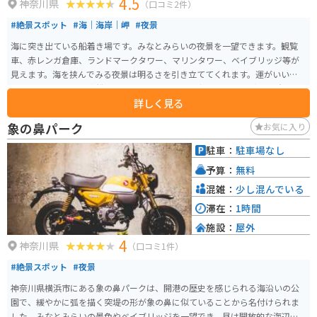
4.5
神奈川県
（口コミ2件）
#絶景スポット
#海｜海岸｜岬
#夜景
海に突き出ている船着き場です。みなとみらいの夜景を一望できます。観覧
車、赤レンガ倉庫、ランドマークタワー、マリンタワー、ベイブリッジ等が
見えます。海を挟んでみる夜景は明るさを引き立ててくれます。運がいいとき
は停泊している豪華客船を見ることも可能です。歩いて五分ほどの場所にお
詳しく見る
しゃれなコーヒー屋さんがあります。駐車場完備のためアクセスは非常に良
いです。バイクの場合は駐輪場が無料です。
象の鼻パーク
お気に入り
駐車：
駐車場なし
予算：
無料
混雑：
少し混んでいる
滞在：
1時間
施設：
屋外
4
神奈川県
（口コミ1件）
#絶景スポット
#夜景
神奈川県横浜市にある象の鼻パークは、開港の歴史を感じられる海沿いの公
園で、緩やかに弧を描く突堤の形が象の鼻に似ていることから名付けられま
した。みなとみらいの景色やベイブリッジを一望でき、昼は開放的な海辺の