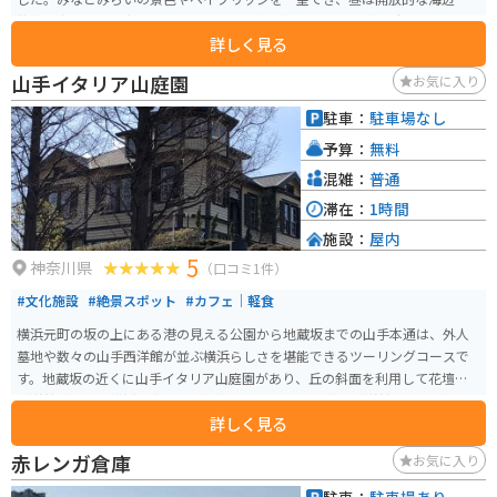
散策、夜は美しい夜景スポットとして人気があります。 園内は広々としてベ
詳しく見る
ンチも多く、のんびり過ごすのに最適です。併設のカフェでは軽食やドリン
クを楽しめ、観光の休憩にも便利。周辺には赤レンガ倉庫や山下公園など見
山手イタリア山庭園
お気に入り
どころも多く、徒歩で巡れるのも魅力です。バイクの場合は近隣に駐車場が
点在し、横浜ベイエリアのツーリングとあわせて立ち寄りやすいスポットで
駐車：
駐車場なし
す。 大桟橋の近くにある公園で、その橋の下が写真スポットとなっていま
予算：
無料
す。日中は混んでいるので夜の方がおすすめです。夜景を楽しみつついくとい
いかもしれないです。公園内なので、バイクは押して入ってください。近く
混雑：
普通
には赤レンガ倉庫などがあります。
滞在：
1時間
施設：
屋内
5
神奈川県
（口コミ1件）
#文化施設
#絶景スポット
#カフェ｜軽食
横浜元町の坂の上にある港の見える公園から地蔵坂までの山手本通は、外人
墓地や数々の山手西洋館が並ぶ横浜らしさを堪能できるツーリングコースで
す。地蔵坂の近くに山手イタリア山庭園があり、丘の斜面を利用して花壇や
西洋館があり、横浜の中心部が一望できます。 その中の西洋館の１つが外交
詳しく見る
官の家（旧内田家住宅）です。内装・調度も整えられており、往時の上流階
級の暮らしぶりが偲ばれます。入館は無料でカフェも併設されています。
赤レンガ倉庫
お気に入り