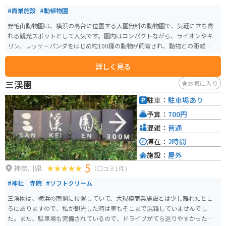
#商業施設
#動植物園
野毛山動物園は、横浜の高台に位置する入園無料の動物園で、気軽に立ち寄
れる観光スポットとして人気です。園内はコンパクトながら、ライオンやキ
リン、レッサーパンダをはじめ約100種の動物が飼育され、動物との距離が近
いのが魅力。モルモットなどと触れ合える「なかよし広場」は子ども連れに
詳しく見る
も好評で、短時間でもしっかり楽しめます。 桜木町駅や日ノ出町駅から徒歩
圏内でアクセスが良く、園内は起伏があるため散策しながら横浜の街並みを
三渓園
お気に入り
見渡せる場所もあります。春は桜が美しく、季節ごとの景観も魅力のひとつ
です。
駐車：
駐車場あり
予算：
700円
混雑：
普通
滞在：
2時間
施設：
屋外
5
神奈川県
（口コミ1件）
#神社｜寺院
#ソフトクリーム
三渓園は、横浜の南側に位置していて、大規模商業施設とは少し離れたとこ
ろにありますので、私が観光した時は車もそこまで混雑していませんでし
た。また、駐車場も完備されているので、ドライブがてら巡りやすかったで