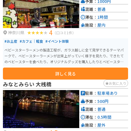
予算：
1000円
混雑：
普通
滞在：
1時間
施設：
屋内
4
神奈川県
（口コミ1件）
#お土産
#カフェ｜軽食
#イベント体験
ベビースターラーメンの製造工程が、ガラス越しに全て見学できるテーマパ
ークで、ベビースターラーメンが出来上がっていく様子を見たり、できたて
のベビースターを食べたり、オリジナルグッズを購入したりとベビースター
の魅力をたっぷりと楽しめる屋内施設です。 お馴染みおやつカンパニーの商
詳しく見る
品だけではなく、ここでしか手に入らない限定お菓子なども販売されていま
す。
みなとみらい 大桟橋
お気に入り
駐車：
駐車場あり
予算：
500円
混雑：
普通
滞在：
0.5時間
施設：
屋外