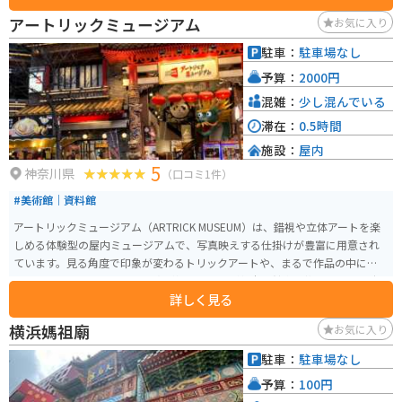
できます。横浜開港150周年を記念する事業の一環として整備され、貴重な緑
アートリックミュージアム
お気に入り
とオープンスペース、賑わいと利便性向上の拠点として、都市部の魅力をさ
らに引き出す空間となっています。
駐車：
駐車場なし
予算：
2000円
混雑：
少し混んでいる
滞在：
0.5時間
施設：
屋内
5
神奈川県
（口コミ1件）
#美術館｜資料館
アートリックミュージアム（ARTRICK MUSEUM）は、錯視や立体アートを楽
しめる体験型の屋内ミュージアムで、写真映えする仕掛けが豊富に用意され
ています。見る角度で印象が変わるトリックアートや、まるで作品の中に入
り込んだようなユニークな写真が撮れる展示が魅力。館内は複数フロアに広
詳しく見る
がり、だまし絵、光と影の演出、動いて見える視覚アート、ホラー系や迷路
的な体験ゾーンなど、大人から子どもまで楽しめる内容が充実しています。
横浜媽祖廟
お気に入り
雨の日でも快適に過ごせるため、横浜観光の立ち寄りスポットとしても人
気。周辺には駐車場も多く、バイクでもアクセスしやすいものの、週末は混
駐車：
駐車場なし
雑しやすいので早めの訪問がおすすめです。
予算：
100円