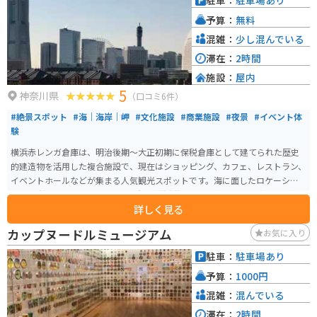
駐車：
駐車場あり
予算：
無料
混雑：
少し混んでいる
滞在：
2時間
施設：
屋内
5
神奈川県
（口コミ6件）
#絶景スポット
#海｜海岸｜岬
#文化施設
#商業施設
#夜景
#イベント体
験
横浜赤レンガ倉庫は、明治後期〜大正初期に保税倉庫として建てられた歴史
的建造物を活用した複合施設で、現在はショッピング、カフェ、レストラン、
イベントホールなどが集まる人気観光スポットです。海に面したロケーショ
ンで、赤レンガのクラシックな外観と横浜港の景色が相まって写真映えも抜
詳しく見る
群。 建物内ではゆったり買い物や食事が楽しめ、赤レンガ倉庫広場では季節
ごとにマーケットやフェス、イルミネーションなど多彩なイベントが開催さ
カップヌードルミュージアム
お気に入り
れます。 周辺にはみなとみらいや山下公園も徒歩圏内で、港町の雰囲気を満
喫しながら散策できるのも魅力。昼は海景色、夜はライトアップされた夜景
駐車：
駐車場あり
と、時間帯によって違った表情を楽しめる横浜を代表するデート＆観光スポ
予算：
1000円
ットです。
混雑：
混んでいる
滞在：
2時間