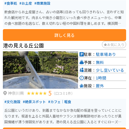
#食事処
#お土産
#商業施設
飲食店からお土産屋さん、占いの店等1日あっても回りきれない、言わずと知
れた観光地です。肉まんや焼き小龍包といった食べ歩きメニューから、中華
の食べ放題の名店など、数え切れない程の中国料理を楽しめます。横浜関帝廟
で参拝をして御籤を引くこともでき、様々な雑貨屋も多く、横浜チョコレー
詳しく見る
トファクトリー&ミュージアムでチョコレートを堪能することもできる。
港の見える丘公園
お気に入り
駐車：
駐車場あり
予算：
無料
混雑：
少し空いている
滞在：
1時間
施設：
屋外
5
神奈川県
（口コミ1件）
#文化施設
#絶景スポット
#カフェ｜軽食
丘公園というだけあり、到着までなかなか急勾配の坂道を登っていくことに
なります。坂道を上ると外国人墓地やフランス領事館跡地があったりとが異
国情緒が漂う雰囲気があります。港の見える丘公園に入るとすぐにローズガ
ーデンがあります。さらに奥へ進むと展望広場があり、目の前いっぱいに横