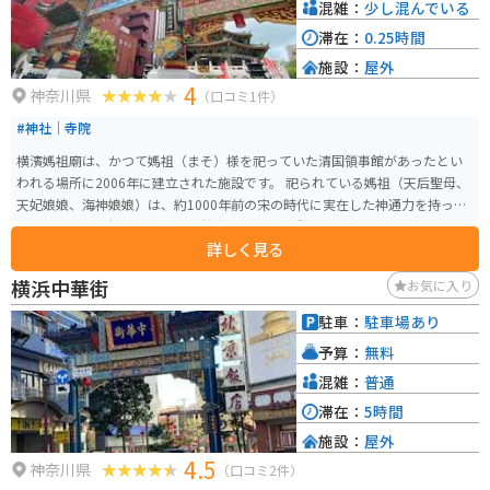
混雑：
少し混んでいる
滞在：
0.25時間
施設：
屋外
4
神奈川県
（口コミ1件）
#神社｜寺院
横濱媽祖廟は、かつて媽祖（まそ）様を祀っていた清国領事館があったとい
われる場所に2006年に建立された施設です。 祀られている媽祖（天后聖母、
天妃娘娘、海神娘娘）は、約1000年前の宋の時代に実在した神通力を持って
いたといわれる福建省の娘で、航海・漁業の守護神として、中国沿海部を中
詳しく見る
心に信仰を集める道教の女神です。
横浜中華街
お気に入り
駐車：
駐車場あり
予算：
無料
混雑：
普通
滞在：
5時間
施設：
屋外
4.5
神奈川県
（口コミ2件）