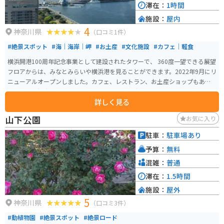
滞在：
1時間
施設：
屋内
4
神奈川県
（口コミ1件）
#絶景スポット
#海｜海岸｜岬
#お土産
#文化施設
#カフェ｜軽食
横浜開港100周年記念事業として建設されたタワーで、 360度一望できる展望
フロアからは、みなとみらいや横浜港を見ることができます。2022年9月にリ
ニューアルオープンしました。カフェ、レストラン、お土産ショップもあ
り、様々な観光を楽しむことができます。専用駐車場はありませんが、周辺
詳しく見る
は山下公園の駐車場など多数の大型駐車場があります。夜は夜景もきれい
で、デートスポットにもおすすめです。
山下公園
お気に入り
駐車：
駐車場あり
予算：
無料
混雑：
普通
滞在：
1.5時間
施設：
屋外
5
神奈川県
（口コミ3件）
#動植物園
#絶景スポット
#絶景ロード