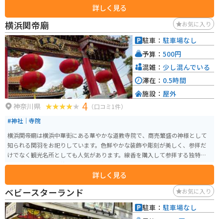
詳しく見る
浜港が見渡せます。天気が良い日はとても良いドライブ・ツーリング場所に
なります。
横浜関帝廟
お気に入り
駐車：
駐車場なし
予算：
500円
混雑：
少し混んでいる
滞在：
0.5時間
施設：
屋外
4
神奈川県
（口コミ1件）
#神社｜寺院
横浜関帝廟は横浜中華街にある華やかな道教寺院で、商売繁盛の神様として
知られる関羽をお祀りしています。色鮮やかな装飾や彫刻が美しく、参拝だ
けでなく観光名所としても人気があります。線香を購入して参拝する独特の
作法があり、異国情緒あふれる雰囲気を楽しめるスポットです。
詳しく見る
ベビースターランド
お気に入り
駐車：
駐車場なし