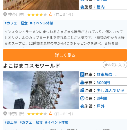
施設：
屋内
4
神奈川県
（口コミ1件）
#カフェ｜軽食
#イベント体験
インスタントラーメンにまつわるさまざまな展示がされており、何といって
もオリジナルのカップヌードルを作れることが人気です。4種類の中からお好
みのスープと、12種類の具材の中から4つのトッピングを選べ、お持ち帰りで
きます。巨大な工場の中で、自分自身が「カップヌードル」の『麺』とな
詳しく見る
り、製麺から出荷されるまでの生産工程を体感できるアスレチック施設もあ
り、様々な体験ができます。
よこはまコスモワールド
お気に入り
駐車：
駐車場なし
予算：
5000円
混雑：
少し混んでいる
滞在：
3時間
施設：
屋外
4
神奈川県
（口コミ1件）
#お土産
#カフェ｜軽食
#イベント体験