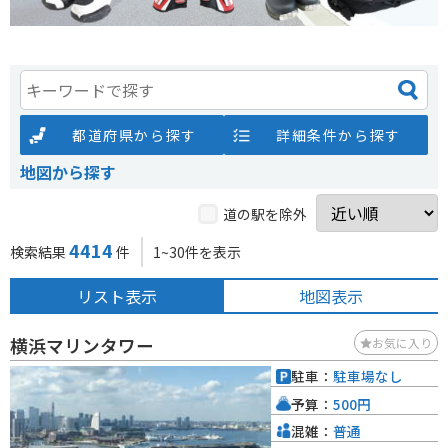
都道府県から探す
詳細条件から探す
地図から探す
道の駅を除外
4414
検索結果
件
1~30件を表示
リスト表示
地図表示
横浜マリンタワー
お気に入り
駐車：
駐車場なし
予算：
500円
混雑：
普通