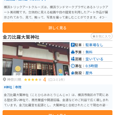
横浜トリックアートクルーズは、横浜ランドマークプラザにあるトリックア
ート美術館です。立体的に見える絵画や目の錯覚を利用したアート作品が展
示されており、見て、触って、写真を撮って楽しむことができます。 4つのエ
リア『出航ゾーン』『探検ゾーン』『奇妙な船底ゾーン』『トレジャーゾー
詳しく見る
ン』が設けられており、子供から大人まで幅広い年齢層の来場者に楽しんで
もらえるようになっています。不思議なトリックアート作品がいっぱいの体
金刀比羅大鷲神社
お気に入り
験型アートミュージアムで、新しいアート体験ができます。 ランドマークタ
ワー内にあるので、買い物や食事などのついでにもアクセスできます。営業
駐車：
駐車場なし
時間は11:00から20:00（最終入館 19:30）です。定休日は不定休となってい
予算：
無料
ます。
混雑：
空いている
滞在：
0.5時間
施設：
屋外
4
神奈川県
（口コミ1件）
#神社｜寺院
金刀比羅大鷲神社（ことひらおおとりじんじゃ）は、横浜市南区の下町にあ
る歴史深い神社で、商売繁盛や開運招福、金運などのご利益で広く親しまれ
ています。金刀比羅宮を起源とし、大鷲神社と合祀されたことで現在の姿と
なり、境内には朱色の鳥居や落ち着いた雰囲気の拝殿、稲荷社などが並び、