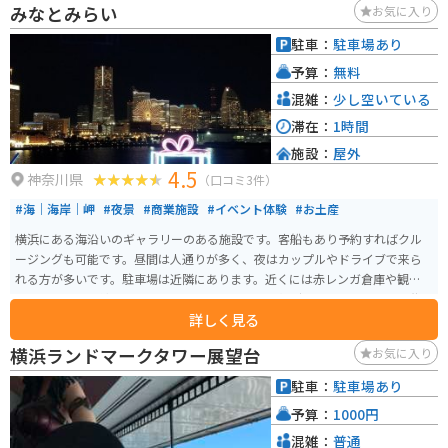
みなとみらい
お気に入り
駐車：
駐車場あり
予算：
無料
混雑：
少し空いている
滞在：
1時間
施設：
屋外
4.5
神奈川県
（口コミ3件）
#海｜海岸｜岬
#夜景
#商業施設
#イベント体験
#お土産
横浜にある海沿いのギャラリーのある施設です。客船もあり予約すればクル
ージングも可能です。昼間は人通りが多く、夜はカップルやドライブで来ら
れる方が多いです。駐車場は近隣にあります。近くには赤レンガ倉庫や観覧車
もあり、景色は綺麗です。みなとみらいの上は展望デッキになっており、往
詳しく見る
復15分程度の距離で、ドライブ・ツーリングの休憩箇所には丁度良いです。
横浜ランドマークタワー展望台
お気に入り
駐車：
駐車場あり
予算：
1000円
混雑：
普通