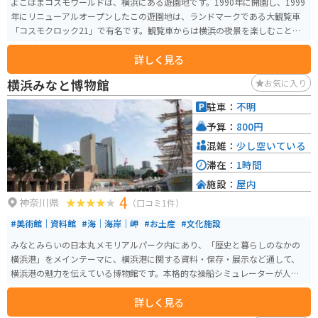
よこはまコスモワールドは、横浜にある遊園地です。1990年に開園し、1999
年にリニューアルオープンしたこの遊園地は、ランドマークである大観覧車
「コスモクロック21」で有名です。観覧車からは横浜の夜景を楽しむことが
でき、観光客に人気のスポットです。園内には、ジェットコースター「バニッ
詳しく見る
シュ！」やウォータースライダーなど、アトラクションが豊富に揃っていま
す。料金は入園無料で、各アトラクションごとにチケットを購入する方式な
横浜みなと博物館
お気に入り
ので、自分の好みに合わせて楽しむことができます。
駐車：
不明
予算：
800円
混雑：
少し空いている
滞在：
1時間
施設：
屋内
4
神奈川県
（口コミ1件）
#美術館｜資料館
#海｜海岸｜岬
#お土産
#文化施設
みなとみらいの日本丸メモリアルパーク内にあり、「歴史と暮らしのなかの
横浜港」をメインテーマに、横浜港に関する資料・保存・展示など通して、
横浜港の魅力を伝えている博物館です。本格的な操船シミュレーターが人気
となっており、年に数回の特別展も開催しています。
詳しく見る