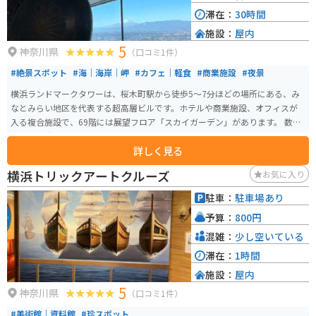
滞在：
30時間
施設：
屋内
5
神奈川県
（口コミ1件）
#絶景スポット
#海｜海岸｜岬
#カフェ｜軽食
#商業施設
#夜景
横浜ランドマークタワーは、桜木町駅から徒歩5〜7分ほどの場所にある、み
なとみらい地区を代表する超高層ビルです。ホテルや商業施設、オフィスが
入る複合施設で、69階には展望フロア「スカイガーデン」があります。 数十
秒で最上階に到達する高速エレベーターも見どころの一つ。扉が開いた瞬間
詳しく見る
に広がる海と街並みの眺望は圧巻で、窓際に並ぶソファは常に人気。運よく
座れたら売店でコーヒーを買い、ゆったり景色を眺める贅沢な時間を過ごせ
横浜トリックアートクルーズ
お気に入り
ます。混雑することが多いため、開店直後や夜の時間帯の訪問がおすすめで
す。
駐車：
駐車場あり
予算：
800円
混雑：
少し空いている
滞在：
1時間
施設：
屋内
5
神奈川県
（口コミ1件）
#美術館｜資料館
#珍スポット