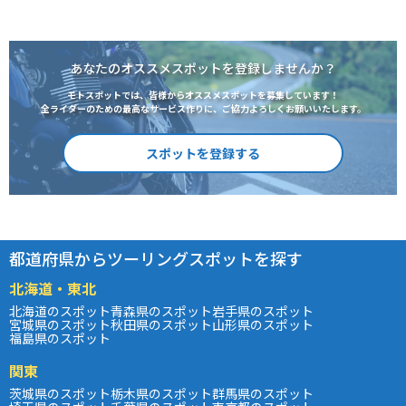
あなたのオススメスポットを登録しませんか？
モトスポットでは、皆様からオススメスポットを募集しています！
全ライダーのための最高なサービス作りに、ご協力よろしくお願いいたします。
スポットを登録する
都道府県からツーリングスポットを探す
北海道・東北
北海道のスポット
青森県のスポット
岩手県のスポット
宮城県のスポット
秋田県のスポット
山形県のスポット
福島県のスポット
関東
茨城県のスポット
栃木県のスポット
群馬県のスポット