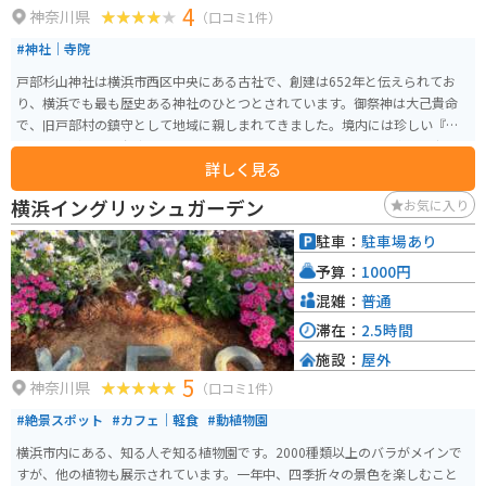
4
神奈川県
（口コミ1件）
#神社｜寺院
戸部杉山神社は横浜市西区中央にある古社で、創建は652年と伝えられてお
り、横浜でも最も歴史ある神社のひとつとされています。御祭神は大己貴命
で、旧戸部村の鎮守として地域に親しまれてきました。境内には珍しい『狛
ネズミ』があり、台座を回して願掛けをする風習もあります。最寄りの京急
詳しく見る
本線戸部駅から徒歩でアクセスでき、散策と参拝の両方を楽しめる神社です。
横浜イングリッシュガーデン
お気に入り
駐車：
駐車場あり
予算：
1000円
混雑：
普通
滞在：
2.5時間
施設：
屋外
5
神奈川県
（口コミ1件）
#絶景スポット
#カフェ｜軽食
#動植物園
横浜市内にある、知る人ぞ知る植物園です。2000種類以上のバラがメインで
すが、他の植物も展示されています。一年中、四季折々の景色を楽しむこと