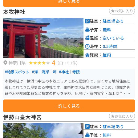
詳しく見る
日常の参拝にも訪れやすい穏やかな空気があります。 毎年11月に行われる酉
の市は特に有名で、境内は熊手を求める参拝者たちで大いに賑わい、下町ら
本牧神社
お気に入り
しい活気が感じられます。周辺には商店街が多く散策にも向いており、バイ
クで訪れる場合も近隣のコインパーキングや駐輪場が利用しやすく、気軽に
駐車：
駐車場あり
立ち寄れる観光スポットです。
予算：
無料
混雑：
空いている
滞在：
0.5時間
施設：
屋内
4
神奈川県
（口コミ1件）
#絶景スポット
#海｜海岸｜岬
#神社｜寺院
本牧神社は、横浜市中区の本牧エリアにある総鎮守で、古くから地域住民に
親しまれてきた歴史ある神社です。主祭神の大日霊女命をはじめ、須佐之男
命や木花咲耶姫命など複数の神々を祀り、厄除け・家内安全・海上安全・商
売繁盛など幅広いご利益があるとされています。境内は落ち着いた雰囲気
詳しく見る
で、朱色の鳥居や拝殿が美しく整い、静かに参拝できる点が魅力です。 特に
夏の伝統行事「お馬流し」は400年以上続く本牧ならではの神事で、地域の無
伊勢山皇大神宮
お気に入り
病息災を祈る重要な催しとして知られています。神社周辺は住宅街で、近隣
にコインパーキングや駐輪場があり、バイクでの訪問もしやすい環境。横浜
駐車：
駐車場あり
観光の合間に本牧の歴史と文化を感じられる立ち寄りスポットとしておすす
予算：
無料
めです。