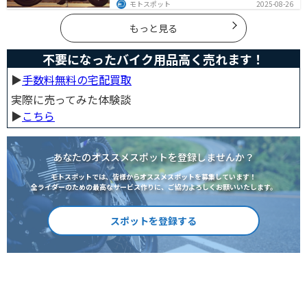
危険性、そして安全に楽しむための対策を徹底解説。夏
モトスポット
2025-08-26
用ウェア・水分補給・休憩ポイントの工夫など、猛暑で
も快適に走るコツを紹介します。
もっと見る
不要になったバイク用品高く売れます！
▶︎
手数料無料の宅配買取
実際に売ってみた体験談
▶︎
こちら
あなたのオススメスポットを登録しませんか？
モトスポットでは、皆様からオススメスポットを募集しています！
全ライダーのための最高なサービス作りに、ご協力よろしくお願いいたします。
スポットを登録する