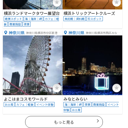
横浜ランドマークタワー展望台
横浜トリックアートクルーズ
絶景スポット
海｜海岸｜岬
カフェ｜軽
美術館｜資料館
珍スポット
食
商業施設
夜景
神奈川県
神奈川県
神奈川県横浜市中区新港２
神奈川県横浜市西区みなと
丁目８−１
みらい２丁目３−６
よこはまコスモワールド
みなとみらい
お土産
カフェ｜軽食
イベント体験
海｜海岸｜岬
夜景
商業施設
イベント
体験
お土産
もっと見る