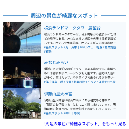
周辺の景色が綺麗なスポット
横浜ランドマークタワー展望台
横浜ランドマークタワーは、桜木町駅から徒歩5〜7分ほ
どの場所にある、みなとみらい地区を代表する超高層ビ
ルです。ホテルや商業施設、オフィスが入る複合施設
で、69階には展望フロア「スカイガーデン」がありま
#絶景スポット
#海｜海岸｜岬
#カフェ｜軽食
#商業施設
す。 数十秒で最上階に到達する高速エレベーターも見ど
#夜景
ころの一つ。扉が開いた瞬間に広がる海と街並みの眺望
は圧巻で、窓際に並ぶソファは常に人気。運よく座れた
みなとみらい
ら売店でコーヒーを買い、ゆったり景色を眺める贅沢な
時間を過ごせます。混雑することが多いため、開店直後
横浜にある海沿いのギャラリーのある施設です。客船も
や夜の時間帯の訪問がおすすめです。
あり予約すればクルージングも可能です。昼間は人通り
が多く、夜はカップルやドライブで来られる方が多いで
す。駐車場は近隣にあります。近くには赤レンガ倉庫や
#海｜海岸｜岬
#夜景
#商業施設
#イベント体験
#お土産
観覧車もあり、景色は綺麗です。みなとみらいの上は展
望デッキになっており、往復15分程度の距離で、ドライ
伊勢山皇大神宮
ブ・ツーリングの休憩箇所には丁度良いです。
伊勢山皇大神宮は横浜市西区にある格式ある神社で、
「関東のお伊勢さま」として広く親しまれています。明
治時代に創建され、天照大御神をお祀りしています。高
台に位置するため横浜の街を一望でき、静かな境内は参
#絶景スポット
#神社｜寺院
拝や散策に最適です。結婚式場としても人気があり、厳
かな雰囲気の中で多くの人が訪れる神社です。
「周辺の景色が綺麗なスポット」をもっと見る