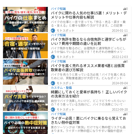
バイク知識
0
バイクに関わる人気の仕事15選！メリット・デ
メリットや仕事内容も解説
バイクの仕事と一言で言っても「作る・売る・直す・乗
る・支える」と様々な関わり方ができます。この記事で
は、バイクに関わる人気の仕事をジャンル別に紹介しま
モトスポット
2024-01-11
す。必要な資格や探し方も解説しますので、自分のなり
バイク知識
0
たい姿をイメージして探してみてください。
バイク免許を取るなら合宿免許と通学どっちが
いい？費用や期間の違いを比較
バイク免許を取るのに、合宿免許と通学免許どっちにし
ようか悩んでいる人必見です！それぞれの特徴やメリッ
トデメリットをまとめました。早く安く免許取得したい
モトスポット
2022-12-03
なら合宿免許、他人と関わらず取りたいなら通学免許が
バイク知識
0
オススメです。自分に合った免許取得方法を選んでくだ
バイクを高く売れるオススメ業者4選と出張買
さいね。
取業者の選び方解説
バイクを売ろうと思っている方必見！バイクを高く売る
ためには、買取業者選びが大切です。どんなポイントで
業者を選べばいいのか見るべきポイントを7つまとめまし
モトスポット
2024-09-04
た。また、買取実績が豊富なオススメの買取業者を4つを
カスタム・整備
1
厳選・解説します。
綺麗にしておくと愛車が長持ち！ 正しいバイク
の洗車方法を紹介
自分でバイク洗車したいけど、どこでどうやったらいい
の？そう思っている方向けに、バイクの洗車について徹
底的にまとめました。バイク洗車ができる場所から洗車
モトスポット
2022-09-20
手順まで全て解説します。正しい洗車方法は身につける
バイク知識
0
ことでバイクのメンテナンスにもなります。
ライダー必見！夏にバイクに乗るなら覚えてお
きたい熱中症対策
夏のツーリングは「爽快」だけでなく熱中症リスクも高
まります。ライダーが熱中症になりやすい理由や症状、