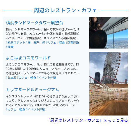
周辺のレストラン・カフェ
横浜ランドマークタワー展望台
横浜ランドマークタワーは、桜木町駅から徒歩5〜7分ほ
どの場所にある、みなとみらい地区を代表する超高層ビ
ルです。ホテルや商業施設、オフィスが入る複合施設
で、69階には展望フロア「スカイガーデン」がありま
#絶景スポット
#海｜海岸｜岬
#カフェ｜軽食
#商業施設
す。 数十秒で最上階に到達する高速エレベーターも見ど
#夜景
ころの一つ。扉が開いた瞬間に広がる海と街並みの眺望
は圧巻で、窓際に並ぶソファは常に人気。運よく座れた
よこはまコスモワールド
ら売店でコーヒーを買い、ゆったり景色を眺める贅沢な
時間を過ごせます。混雑することが多いため、開店直後
よこはまコスモワールドは、横浜にある遊園地です。19
や夜の時間帯の訪問がおすすめです。
90年に開園し、1999年にリニューアルオープンしたこ
の遊園地は、ランドマークである大観覧車「コスモクロ
ック21」で有名です。観覧車からは横浜の夜景を楽しむ
#お土産
#カフェ｜軽食
#イベント体験
ことができ、観光客に人気のスポットです。園内には、
ジェットコースター「バニッシュ！」やウォータースラ
カップヌードルミュージアム
イダーなど、アトラクションが豊富に揃っています。料
金は入園無料で、各アトラクションごとにチケットを購
インスタントラーメンにまつわるさまざまな展示がされ
入する方式なので、自分の好みに合わせて楽しむことが
ており、何といってもオリジナルのカップヌードルを作
できます。
れることが人気です。4種類の中からお好みのスープと、
12種類の具材の中から4つのトッピングを選べ、お持ち
#カフェ｜軽食
#イベント体験
帰りできます。巨大な工場の中で、自分自身が「カップ
ヌードル」の『麺』となり、製麺から出荷されるまでの
「周辺のレストラン・カフェ」をもっと見る
生産工程を体感できるアスレチック施設もあり、様々な
体験ができます。