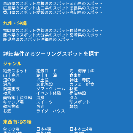
鳥取県のスポット
島根県のスポット
岡山県のスポット
広島県のスポット
山口県のスポット
徳島県のスポット
香川県のスポット
愛媛県のスポット
高知県のスポット
九州・沖縄
福岡県のスポット
佐賀県のスポット
長崎県のスポット
熊本県のスポット
大分県のスポット
宮崎県のスポット
鹿児島県のスポット
沖縄県のスポット
詳細条件からツーリングスポットを探す
ジャンル
絶景スポット
絶景ロード
海｜海岸｜岬
山｜高原
湖｜川｜滝
食事処
道の駅
お土産
神社｜寺院
温泉
文化施設
カフェ｜軽食
商業施設
ソフトクリーム
林道
夜景
イベント体験
宿泊施設
美術館｜資料館
海鮮
ダム
キャンプ場
スイーツ
珍スポット
動植物園
お肉
麺類
お酒
ライダーハウス
東西南北の端
全ての端
日本4端
日本本土4端