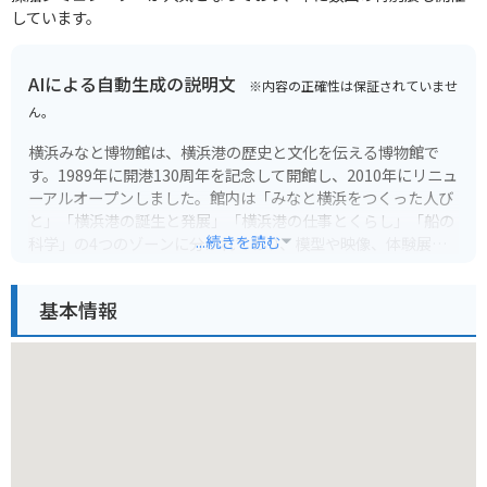
しています。
AIによる自動生成の説明文
※内容の正確性は保証されていませ
ん。
横浜みなと博物館は、横浜港の歴史と文化を伝える博物館で
す。1989年に開港130周年を記念して開館し、2010年にリニュ
ーアルオープンしました。館内は「みなと横浜をつくった人び
と」「横浜港の誕生と発展」「横浜港の仕事とくらし」「船の
...続きを読む
科学」の4つのゾーンに分かれており、模型や映像、体験展示
などを通して、横浜港の過去から現在までを学ぶことができま
す。
基本情報
バイクで行く場合は、博物館に隣接する駐車場に停めることが
できます。ただし、駐車場は混雑することが多いため、公共交
通機関を利用するのがおすすめです。JR根岸線・横浜市営地下
鉄ブルーライン「桜木町駅」下車徒歩5分の場所にあります。