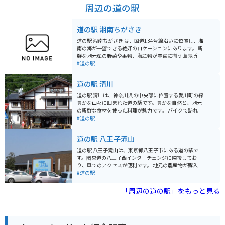
周辺の道の駅
道の駅 湘南ちがさき
道の駅 湘南ちがさき は、国道134号線沿いに位置し、湘
南の海が一望できる絶好のロケーションにあります。 新
鮮な地元産の野菜や果物、海産物が豊富に揃う直売所
は、湘南の豊かな恵みを感じられるスポットです。朝ど
#道の駅
れの魚介類や、旬の野菜を使った惣菜、地元産の柑橘を
使ったジュースなど、湘南の味覚を堪能できます。 ま
道の駅 清川
た、レストランでは、しらす丼や地魚を使った料理な
ど、地元の食材を活かしたメニューが楽しめます。海を
道の駅 清川は、神奈川県の中央部に位置する愛川町の緑
眺めながら食事ができるテラス席もあり、潮風を感じな
豊かな山々に囲まれた道の駅です。豊かな自然と、地元
がらゆったりとした時間を過ごせます。 バイクで訪れる
の新鮮な食材を使った料理が魅力です。 バイクで訪れる
方には、無料の駐輪場が用意されているので安心です。
際は、宮ヶ瀬湖やヤビツ峠など、周辺のワインディング
#道の駅
国道134号線は、海岸線を走る風光明媚なルートなの
ロードをツーリングする拠点としても最適です。道の駅
で、ツーリングの休憩スポットとしても最適です。近隣
には、バイクスタンドも完備されています。 地元の特産
道の駅 八王子滝山
には、江の島や鎌倉などの人気観光スポットも点在して
品である、新鮮な野菜や果物、手作りジャムなどが人気
おり、足を延ばしてみるのも良いでしょう。 道の駅 湘南
です。また、レストランでは、地元産の食材をふんだん
道の駅 八王子滝山は、東京都八王子市にある道の駅で
ちがさき では、定期的にイベントも開催されています。
に使った料理を楽しむことができます。特に、地元産の
す。圏央道の八王子西インターチェンジに隣接してお
地元のアーティストによるライブや、季節のイベントな
猪肉を使った「猪肉丼」は、ここでしか味わえない人気
り、車でのアクセスが便利です。 地元の農産物が購入で
ど、湘南の文化に触れることができる機会です。イベン
メニューです。
きる「農産物直売所」や、地元食材を使った料理が楽し
#道の駅
ト情報は、公式ウェブサイトで確認できます。 お土産に
めるレストランなどが併設されており、ドライブ中の休
は、湘南名物のしらすを使った加工品や、地元産の柑橘
憩に最適なスポットです。 特に、地元八王子産の新鮮な
「周辺の道の駅」をもっと見る
を使ったお菓子などがおすすめです。 少し足を延ばせ
野菜は人気が高く、旬の野菜を目当てに訪れる人も多く
ば、茅ヶ崎サザンCという商業施設があり、地元の名産
います。レストランでは、八王子ラーメンや、地元産の
品を購入することもできます。茅ヶ崎市はサザンオール
野菜を使った料理などが人気です。 バイクで訪れる場
スターズの桑田佳祐さんの出身地としても知られてお
合、駐車場も広く停めやすいので安心です。ツーリング
り、ゆかりの地を巡るのもおすすめです。