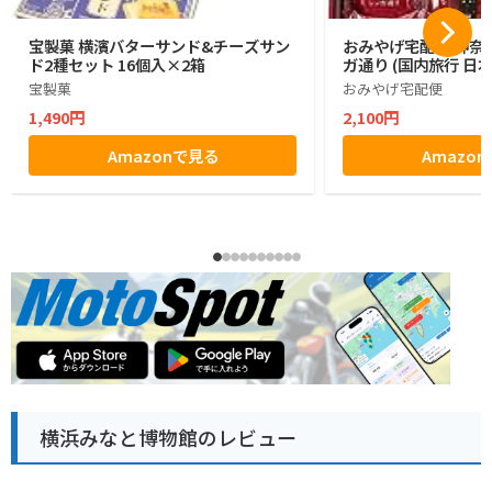
宝製菓 横濱バターサンド&チーズサン
おみやげ宅配便 神奈川
ド2種セット 16個入×2箱
ガ通り (国内旅行 日
宝製菓
おみやげ宅配便
1,490円
2,100円
Amazonで見る
Amazo
横浜みなと博物館のレビュー