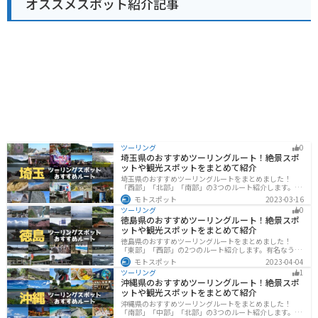
オススメスポット紹介記事
の休憩場所としてもおすすめです。道の駅のすぐ近くに
は、滝山城跡や、高尾山など、観光スポットも点在して
いるので、観光拠点としても活用できます。 八王子滝山
を訪れた際には、ぜひ地元産の野菜や、特産品のお土産
を購入してみてください。
ツーリング
0
埼玉県のおすすめツーリングルート！絶景スポ
ットや観光スポットをまとめて紹介
埼玉県のおすすめツーリングルートをまとめました！
「西部」「北部」「南部」の3つのルート紹介します。自
然豊かな西側と街中の東側で違った楽しみ方ができま
モトスポット
2023-03-16
す。バイクで埼玉県にツーリングに行く際は参考にして
ツーリング
0
ください。
徳島県のおすすめツーリングルート！絶景スポ
ットや観光スポットをまとめて紹介
徳島県のおすすめツーリングルートをまとめました！
「東部」「西部」の2つのルート紹介します。有名なうず
しおや山を中心とした自然豊かなスポットが多数ありま
モトスポット
2023-04-04
す。バイクで徳島県にツーリングに行く際は参考にして
ツーリング
1
ください。
沖縄県のおすすめツーリングルート！絶景スポ
ットや観光スポットをまとめて紹介
沖縄県のおすすめツーリングルートをまとめました！
「南部」「中部」「北部」の3つのルート紹介します。美