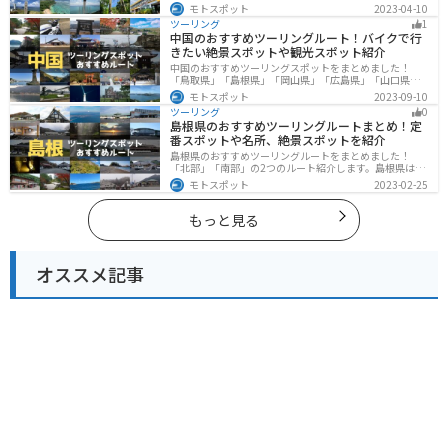
しいビーチや歴史と文化に溢れたスポットが多数あり、
モトスポット
2023-04-10
様々な楽しみ方ができます。バイクで沖縄県にツーリン
ツーリング
1
グに行く際は参考にしてください。
中国のおすすめツーリングルート！バイクで行
きたい絶景スポットや観光スポット紹介
中国のおすすめツーリングスポットをまとめました！
「鳥取県」「島根県」「岡山県」「広島県」「山口県」
の各県の観光地紹介します。自然豊かな山々や湖、温泉
モトスポット
2023-09-10
地が点在し、四季折々の景色を楽しめるスポットが多数
ツーリング
0
あります。バイクで中国にツーリングに行く際は参考に
島根県のおすすめツーリングルートまとめ！定
してください。
番スポットや名所、絶景スポットを紹介
島根県のおすすめツーリングルートをまとめました！
「北部」「南部」の2つのルート紹介します。島根県は、
海と山が近く、1日で全然違う景色を堪能することができ
モトスポット
2023-02-25
ます。バイクで島根県にツーリングに行く際は参考にし
てください。
もっと見る
オススメ記事