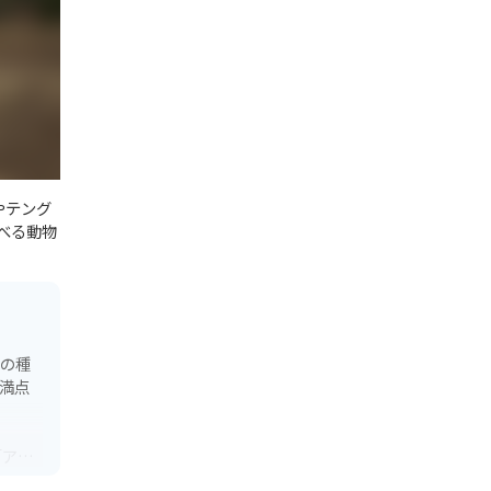
やテング
べる動物
その種
満点
「アフ
気分を