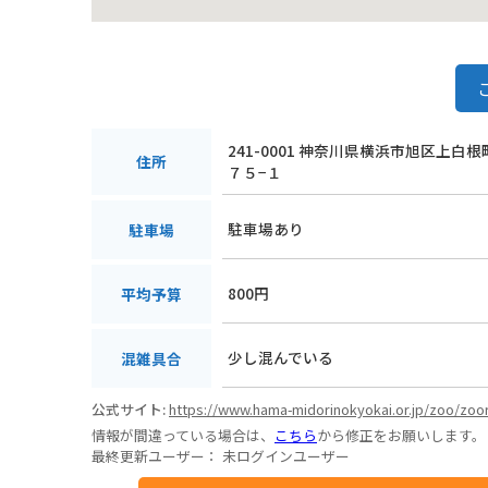
241-0001 神奈川県横浜市旭区上白
住所
７５−１
駐車場あり
駐車場
800円
平均予算
少し混んでいる
混雑具合
公式サイト:
https://www.hama-midorinokyokai.or.jp/zoo/zoor
情報が間違っている場合は、
こちら
から修正をお願いします。
最終更新ユーザー：
未ログインユーザー