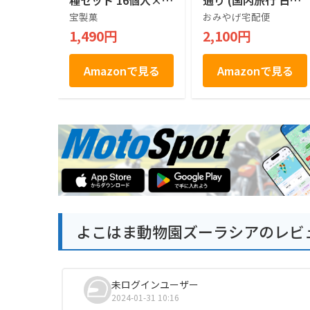
種セット 16個入×2
通り (国内旅行 日本
箱
神奈川 お土産）
宝製菓
おみやげ宅配便
1,490円
2,100円
Amazonで見る
Amazonで見る
よこはま動物園ズーラシアのレビ
未ログインユーザー
2024-01-31 10:16