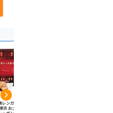
濱レンガ通り12個
伊豆・村の駅 桜えび
コロンバン
 横浜 お土産 ウイ
の舞（12枚入り）
ック ギフト