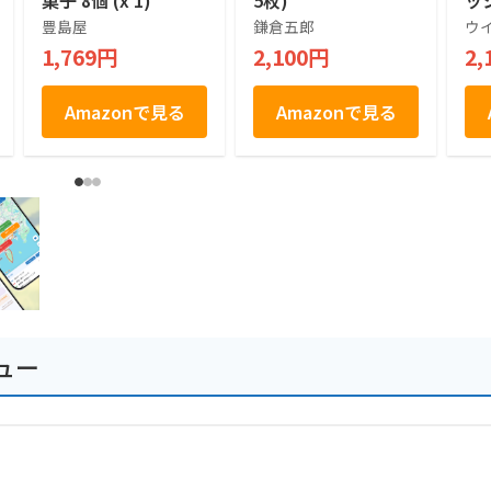
菓子 8個 (x 1)
5枚)
ッ
せ
豊島屋
鎌倉五郎
ウ
菓
1,769円
2,100円
2,
お
土
祝
Amazonで見る
Amazonで見る
ュー