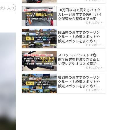
イルド
お気に入り
10万円以内で買えるバイク
ガレージおすすめ9選！バイ
ク保管から整備まで自宅で
楽々
モトスポット
岡山県のおすすめツーリン
グルート！絶景スポットや
観光スポットをまとめて紹
介
モトスポット
スロットルアシストは危
険？疲労を軽減できる正し
い使い方やオススメ商品を
紹介
モトスポット
福岡県のおすすめツーリン
グルート！絶景スポットや
観光スポットをまとめて紹
介
モトスポット