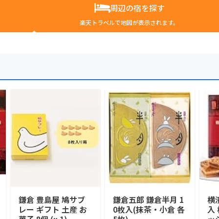
周辺の宿を探す
楽天トラベルで地図が表示されます。
鎌倉 豊島屋 鳩サブ
鎌倉五郎 鎌倉半月 1
横
レー ギフト 土産 お
0枚入(抹茶・小倉 各
入