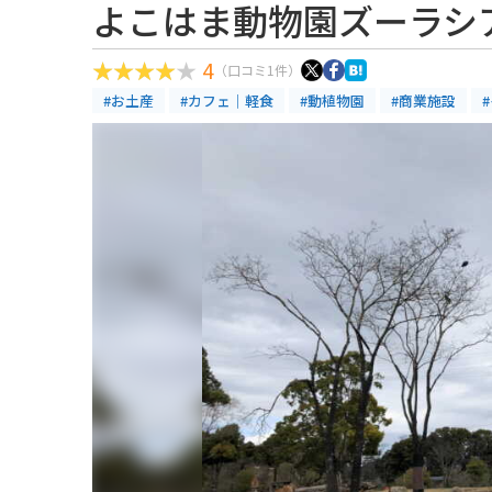
よこはま動物園ズーラシ
4
（口コミ1件）
#お土産
#カフェ｜軽食
#動植物園
#商業施設