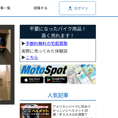
記事一覧
投稿する
ログイン
不要になったバイク用品！
高く売れます！
▶︎
手数料無料の宅配買取
実際に売ってみた体験談
▶︎
こちら
人気記事
アメリカンバイクに似合う
かっこいいヘルメット20
選！オススメはお洒落でワ
モトスポット