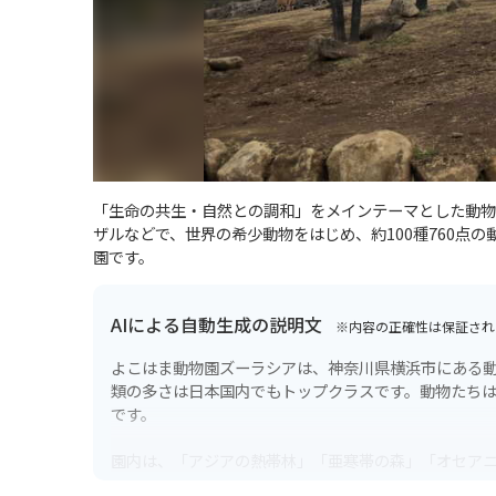
「生命の共生・自然との調和」をメインテーマとした動物
ザルなどで、世界の希少動物をはじめ、約100種760点
園です。
AIによる自動生成の説明文
※内容の正確性は保証され
よこはま動物園ズーラシアは、神奈川県横浜市にある
類の多さは日本国内でもトップクラスです。動物たち
です。
園内は、「アジアの熱帯林」「亜寒帯の森」「オセア
リカの熱帯雨林」の7つのゾーンに分かれています。そ