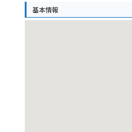
味わえます。
基本情報
バイクで来園する場合、ズーラシア専用の無料駐車場
クルの利用もおすすめです。