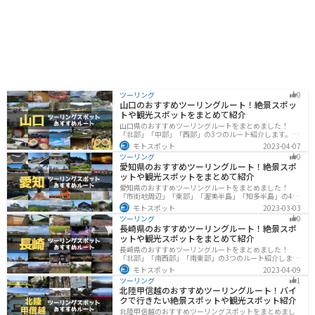
スターズの桑田佳祐さんの出身地としても知られてお
り、ゆかりの地を巡るのもおすすめです。
ツーリング
0
山口のおすすめツーリングルート！絶景スポッ
トや観光スポットをまとめて紹介
山口県のおすすめツーリングルートをまとめました！
「北部」「中部」「西部」の3つのルート紹介します。美
しい海岸線や山々を楽しむことができます。バイクで山
モトスポット
2023-04-07
口県にツーリングに行く際は参考にしてください。
ツーリング
0
愛知県のおすすめツーリングルート！絶景スポ
ットや観光スポットをまとめて紹介
愛知県のおすすめツーリングルートをまとめました！
「市街地周辺」「東部」「渥美半島」「知多半島」の4つ
のルート紹介します。名古屋周辺の栄えたスポットから
モトスポット
2023-03-03
山、海、美術館なども多数あり、自然・歴史・文化を満
ツーリング
0
喫するツーリングができます。バイクで愛知県にツーリ
長崎県のおすすめツーリングルート！絶景スポ
ングに行く際は参考にしてください。
ットや観光スポットをまとめて紹介
長崎県のおすすめツーリングルートをまとめました！
「北部」「南西部」「南東部」の3つのルート紹介しま
す。国際色豊かな街並みや世界遺産、絶景ポイントが数
モトスポット
2023-04-09
多く存在し、様々な楽しみ方ができます。バイクで長崎
ツーリング
1
県にツーリングに行く際は参考にしてください。
北陸甲信越のおすすめツーリングルート！バイ
クで行きたい絶景スポットや観光スポット紹介
北陸甲信越のおすすめツーリングスポットをまとめまし