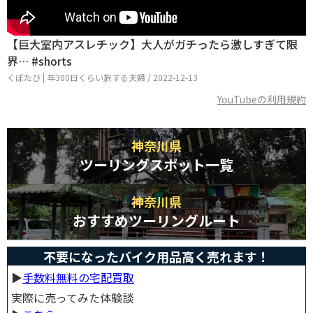
【巨大室内アスレチック】大人がガチったら激しすぎて限
界… #shorts
くぼたび | 年300日くらい旅する夫婦 / 2022-12-13
YouTubeの利用規約
神奈川県
ツーリングスポット一覧
神奈川県
おすすめツーリングルート
不要になったバイク用品高く売れます！
▶︎
手数料無料の宅配買取
実際に売ってみた体験談