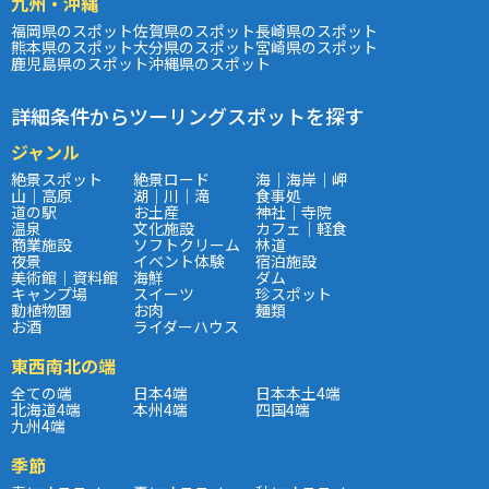
九州・沖縄
福岡県のスポット
佐賀県のスポット
長崎県のスポット
熊本県のスポット
大分県のスポット
宮崎県のスポット
鹿児島県のスポット
沖縄県のスポット
詳細条件からツーリングスポットを探す
ジャンル
絶景スポット
絶景ロード
海｜海岸｜岬
山｜高原
湖｜川｜滝
食事処
道の駅
お土産
神社｜寺院
温泉
文化施設
カフェ｜軽食
商業施設
ソフトクリーム
林道
夜景
イベント体験
宿泊施設
美術館｜資料館
海鮮
ダム
キャンプ場
スイーツ
珍スポット
動植物園
お肉
麺類
お酒
ライダーハウス
東西南北の端
全ての端
日本4端
日本本土4端
北海道4端
本州4端
四国4端
九州4端
季節