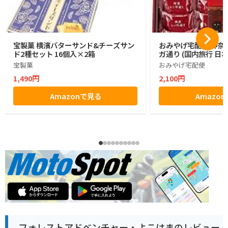
宝製菓 横濱バターサンド&チーズサン
おみやげ宅配便 神奈川
ド2種セット 16個入×2箱
ガ通り (国内旅行 日
宝製菓
おみやげ宅配便
1,490円
2,100円
Amazonで見る
Amazo
フォレストアドベンチャー・よこはまのレビュー