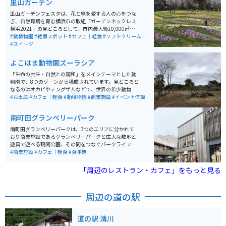
里山ガーデン
里山ガーデンフェスタは、花と緑を愛する人の心をつな
ぎ、自然環境を育む横浜市の取組「ガーデンネックレス
横浜2021」の見どころとして、市内最大級10,000㎡の
大花壇や、アンバサダーの三上真史氏がデザインしたウ
#動植物園
#絶景スポット
#カフェ｜軽食
#ソフトクリーム
ェルカムガーデンなどを公開します。花や緑に囲まれた
#スイーツ
特別な空間が楽しめる。
よこはま動物園ズーラシア
「生命の共生・自然との調和」をメインテーマとした動
物園で、8つのゾーンから構成されています。見どころと
なるのはオカピやテングザルなどで、世界の希少動物を
はじめ、約100種760点の動物を展示されています。日本
#お土産
#カフェ｜軽食
#動植物園
#商業施設
#イベント体験
最大級の広大な敷地となっており、1日遊べる動物園で
す。
南町田グランベリーパーク
南町田グランベリーパークは、3つのエリアに分かれて
おり商業施設であるグランベリーパークと広大な敷地と
遊具で遊べる鶴間公園、その間をつなぐパークライフ・
サイトで成り立っている。充実したショッピングを楽し
#商業施設
#カフェ｜軽食
#食事処
める施設であるが、グランベリーパークは特に食のレベ
ルが高い。フードコート以外でも、多くの飲食店がずら
「周辺のレストラン・カフェ」をもっと見る
りと並ぶため何度来ても選択肢に困らないところが魅力
である。そして、遊びの観点から鶴間公園の他にも、ス
ヌーピーミュージアムやNHKのEテレブースなど子供と
周辺の道の駅
一緒に楽しめる施設が豊富なところも魅力の一つであ
る。
道の駅 清川