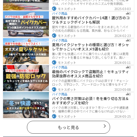
では、バイクのハイサイドのメカニズムや発生原因、対
処法、予防策を解説しています。実は、バイクのハイサ
モトスポット
2025-03-03
イドは危険な現象ですが、正しい知識と対策で防ぐこと
バイク用品
0
が可能です。この記事を読めば、ハイサイドのリスクを
屋外用おすすめバイクカバー14選！選び方のコ
減らせます。
ツ＆チェックポイントも解説
屋外で使える最強のバイクカバーをまとめました！バイ
クの劣化の原因となる雨風、紫外線、砂などからバイク
を守ることはもちろん、盗難やいたずら対策にもなりま
モトスポット
2024-02-23
す。バイクカバーの選び方からオススメまでまとめまし
バイク用品
0
たので、カバーを探している人はぜひ参考にしてくださ
夏用バイクジャケットの種類と選び方！オシャ
い。
レでかっこいいオススメ9選も紹介
暑い夏でも快適にバイクに乗りたい人必見！夏には夏用
のジャケットを着ると半袖より涼しくなります。高い透
湿性のフルメッシュ素材やハーフメッシュはもちろん、
モトスポット
2024-05-11
デザイン性に優れたテキスタイルジャケットもあるの
バイク用品
0
で、カッコよくバイクに乗りたい人でも使える装備があ
最強のバイクロックで盗難防止！セキュリティ
ります。
効果抜群のオススメ商品を紹介
バイクの盗難対策にバイクロックは必須です！チェーン
ロック、U字ロック、ブレードロックなど様々なタイプが
あるので自分の用途に合った使いやすいものを選びまし
モトスポット
2023-05-08
ょう。この記事ではバイクロックの種類と特徴、それぞ
バイク用品
0
れ最強の商品を紹介します。
バイクの寒さ対策は必須！冬を乗り切る方法＆
おすすめグッズを紹介
バイクの寒さ対策していますか？冬ツーリングや通勤通
学、極寒の寒さの中でバイクに乗らなければいけない時
でも快適に乗る方法をまとめました！オススメの寒さ対
モトスポット
2024-05-25
策グッズも紹介しているので、これで寒い冬でも快適に
バイクに乗りましょう！
もっと見る