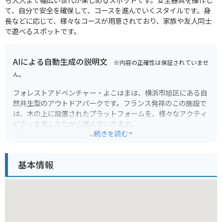
て、自分で安全を確保して、コースを進んでいくスタイルです。身
長などに応じて、様々なコースが用意されており、家族や友人同士
で遊べるスポットです。
AIによる自動生成の説明文
※内容の正確性は保証されていませ
ん。
フォレストアドベンチャー・よこはまは、横浜市旭区にある自
然共生型のアウトドアパークです。フランス発祥のこの施設で
は、木の上に設置されたプラットフォームを、様々なアクティ
ビティを楽しみながら進んでいきます。
...続きを読む
安全ベルトを装着して、ジップスライドや吊り橋など、スリル
満点の体験ができます。大人から子供まで楽しめるコース設定
基本情報
となっているので、家族連れにもおすすめです。
バイクで行く場合は、無料駐車場があるので安心です。自然豊
かな環境で、アウトドア体験を楽しんでみてはいかがでしょう
か。