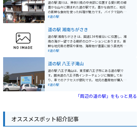
道の駅 清川は、神奈川県の中央部に位置する愛川町の緑
豊かな山々に囲まれた道の駅です。豊かな自然と、地元
の新鮮な食材を使った料理が魅力です。 バイクで訪れる
際は、宮ヶ瀬湖やヤビツ峠など、周辺のワインディング
#道の駅
ロードをツーリングする拠点としても最適です。道の駅
には、バイクスタンドも完備されています。 地元の特産
道の駅 湘南ちがさき
品である、新鮮な野菜や果物、手作りジャムなどが人気
です。また、レストランでは、地元産の食材をふんだん
道の駅 湘南ちがさき は、国道134号線沿いに位置し、湘
に使った料理を楽しむことができます。特に、地元産の
南の海が一望できる絶好のロケーションにあります。 新
猪肉を使った「猪肉丼」は、ここでしか味わえない人気
鮮な地元産の野菜や果物、海産物が豊富に揃う直売所
メニューです。
は、湘南の豊かな恵みを感じられるスポットです。朝ど
#道の駅
れの魚介類や、旬の野菜を使った惣菜、地元産の柑橘を
使ったジュースなど、湘南の味覚を堪能できます。 ま
道の駅 八王子滝山
た、レストランでは、しらす丼や地魚を使った料理な
ど、地元の食材を活かしたメニューが楽しめます。海を
道の駅 八王子滝山は、東京都八王子市にある道の駅で
眺めながら食事ができるテラス席もあり、潮風を感じな
す。圏央道の八王子西インターチェンジに隣接してお
がらゆったりとした時間を過ごせます。 バイクで訪れる
り、車でのアクセスが便利です。 地元の農産物が購入で
方には、無料の駐輪場が用意されているので安心です。
きる「農産物直売所」や、地元食材を使った料理が楽し
#道の駅
国道134号線は、海岸線を走る風光明媚なルートなの
めるレストランなどが併設されており、ドライブ中の休
で、ツーリングの休憩スポットとしても最適です。近隣
憩に最適なスポットです。 特に、地元八王子産の新鮮な
「周辺の道の駅」をもっと見る
には、江の島や鎌倉などの人気観光スポットも点在して
野菜は人気が高く、旬の野菜を目当てに訪れる人も多く
おり、足を延ばしてみるのも良いでしょう。 道の駅 湘南
います。レストランでは、八王子ラーメンや、地元産の
ちがさき では、定期的にイベントも開催されています。
野菜を使った料理などが人気です。 バイクで訪れる場
地元のアーティストによるライブや、季節のイベントな
合、駐車場も広く停めやすいので安心です。ツーリング
ど、湘南の文化に触れることができる機会です。イベン
オススメスポット紹介記事
の休憩場所としてもおすすめです。道の駅のすぐ近くに
ト情報は、公式ウェブサイトで確認できます。 お土産に
は、滝山城跡や、高尾山など、観光スポットも点在して
は、湘南名物のしらすを使った加工品や、地元産の柑橘
いるので、観光拠点としても活用できます。 八王子滝山
を使ったお菓子などがおすすめです。 少し足を延ばせ
を訪れた際には、ぜひ地元産の野菜や、特産品のお土産
ば、茅ヶ崎サザンCという商業施設があり、地元の名産
を購入してみてください。
品を購入することもできます。茅ヶ崎市はサザンオール