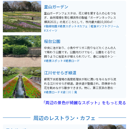
里山ガーデン
里山ガーデンフェスタは、花と緑を愛する人の心をつな
ぎ、自然環境を育む横浜市の取組「ガーデンネックレス
横浜2021」の見どころとして、市内最大級10,000㎡の
大花壇や、アンバサダーの三上真史氏がデザインしたウ
#動植物園
#絶景スポット
#カフェ｜軽食
#ソフトクリーム
ェルカムガーデンなどを公開します。花や緑に囲まれた
#スイーツ
特別な空間が楽しめる。
桜台公園
中央に池があり、小魚やザリガニ釣りなどたくさんの人
で賑わう公園です。公園内だけでなく、公園をぐるりと
囲うように桜並木が植えられていて、春には桜のトンネ
ルの中を走ることができる絶景スポットです。また秋に
#絶景スポット
#絶景ロード
は紅葉も綺麗で情緒のある雰囲気になります。
江川せせらぎ緑道
都筑下水処理場の高度処理水が街に潤いを与えながら流
れる江川せせらぎ緑道。遊歩道が整備され、四季折々の
花を眺めながら散歩できます。特に、第三京浜の港北イ
ンターチェンジの上流の川岸には、ソメイヨシノやチュ
#絶景ロード
#湖｜川｜滝
ーリップが 数多く植えられ、暖かな春の日差しの中を、
花見がてら散策するのに最適の場所です。
「周辺の景色が綺麗なスポット」をもっと見る
周辺のレストラン・カフェ