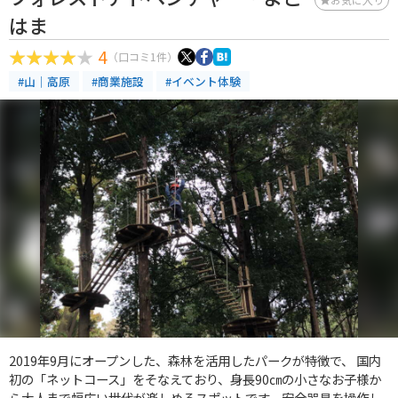
はま
4
（口コミ1件）
#山｜高原
#商業施設
#イベント体験
2019年9月にオープンした、森林を活用したパークが特徴で、 国内
初の「ネットコース」をそなえており、身長90㎝の小さなお子様か
ら大人まで幅広い世代が楽しめるスポットです。安全器具を操作し