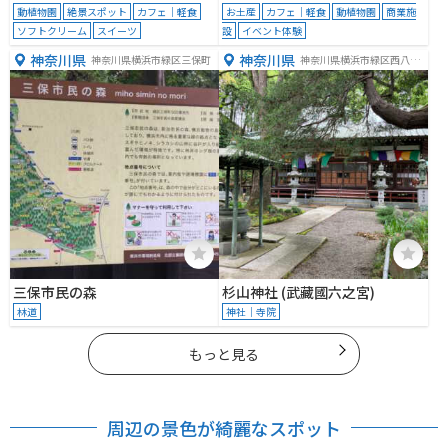
動植物園
絶景スポット
カフェ｜軽食
お土産
カフェ｜軽食
動植物園
商業施
ソフトクリーム
スイーツ
設
イベント体験
神奈川県
神奈川県
神奈川県横浜市緑区三保町
神奈川県横浜市緑区西八朔
町２０８
三保市民の森
杉山神社 (武藏國六之宮)
林道
神社｜寺院
もっと見る
周辺の景色が綺麗なスポット