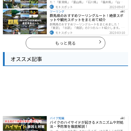
た！「新潟県」「富山県」「石川県」「福井県」「山梨
県」「長野県」の各県の観光地紹介します。自然豊かな
モトスポット
2023-09-07
山々や湖、温泉地が点在し、四季折々の景色を楽しめる
ツーリング
0
スポットが多数あります。バイクで北陸甲信越にツーリ
群馬県のおすすめツーリングルート！絶景スポ
ングに行く際は参考にしてください。
ットや観光スポットをまとめて紹介
群馬県のおすすめツーリングルートをまとめました！
「東部」「北部」「南部」の3つのルート紹介します。草
津温泉や伊香保温泉など全国でも有名な温泉や豊かな自
モトスポット
2023-03-10
然を満喫するツーリングができます。バイクで群馬県に
ツーリングに行く際は参考にしてください。
もっと見る
オススメ記事
バイク知識
0
バイクのハイサイドが起きるメカニズムや対処
法・予防策を徹底解説！
コーナーリングを楽しみたいライダーは必見！この記事