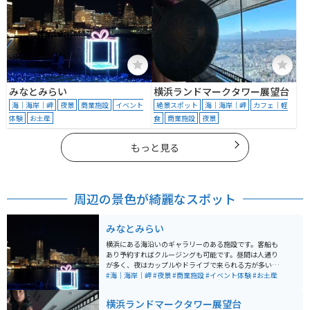
みなとみらい
横浜ランドマークタワー展望台
海｜海岸｜岬
夜景
商業施設
イベント
絶景スポット
海｜海岸｜岬
カフェ｜軽
体験
お土産
食
商業施設
夜景
もっと見る
周辺の景色が綺麗なスポット
みなとみらい
横浜にある海沿いのギャラリーのある施設です。客船も
あり予約すればクルージングも可能です。昼間は人通り
が多く、夜はカップルやドライブで来られる方が多いで
す。駐車場は近隣にあります。近くには赤レンガ倉庫や
#海｜海岸｜岬
#夜景
#商業施設
#イベント体験
#お土産
観覧車もあり、景色は綺麗です。みなとみらいの上は展
望デッキになっており、往復15分程度の距離で、ドライ
横浜ランドマークタワー展望台
ブ・ツーリングの休憩箇所には丁度良いです。