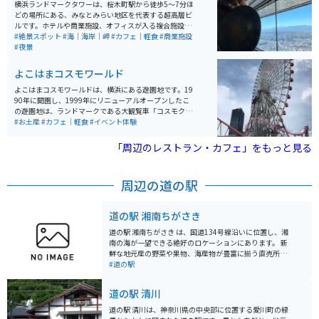
のEVやe-POWER車の走りを実際に体感できます。駐車場
横浜ランドマークタワーは、桜木町駅から徒歩5〜7分ほ
はなく近隣のパーキングや提携駐車場「横浜三井ビルデ
どの場所にある、みなとみらい地区を代表する超高層ビ
ィング駐車場」を利用できます。バイクの場合はベイク
ルです。ホテルや商業施設、オフィスが入る複合施設
ォーター、高島屋に停めることも可能です。
で、69階には展望フロア「スカイガーデン」がありま
#絶景スポット
#海｜海岸｜岬
#カフェ｜軽食
#商業施設
す。 数十秒で最上階に到達する高速エレベーターも見ど
#夜景
ころの一つ。扉が開いた瞬間に広がる海と街並みの眺望
は圧巻で、窓際に並ぶソファは常に人気。運よく座れた
よこはまコスモワールド
ら売店でコーヒーを買い、ゆったり景色を眺める贅沢な
時間を過ごせます。混雑することが多いため、開店直後
よこはまコスモワールドは、横浜にある遊園地です。19
や夜の時間帯の訪問がおすすめです。
90年に開園し、1999年にリニューアルオープンしたこ
の遊園地は、ランドマークである大観覧車「コスモクロ
ック21」で有名です。観覧車からは横浜の夜景を楽しむ
#お土産
#カフェ｜軽食
#イベント体験
ことができ、観光客に人気のスポットです。園内には、
ジェットコースター「バニッシュ！」やウォータースラ
「周辺のレストラン・カフェ」をもっと見る
イダーなど、アトラクションが豊富に揃っています。料
金は入園無料で、各アトラクションごとにチケットを購
入する方式なので、自分の好みに合わせて楽しむことが
周辺の道の駅
できます。
道の駅 湘南ちがさき
道の駅 湘南ちがさき は、国道134号線沿いに位置し、湘
南の海が一望できる絶好のロケーションにあります。 新
鮮な地元産の野菜や果物、海産物が豊富に揃う直売所
は、湘南の豊かな恵みを感じられるスポットです。朝ど
#道の駅
れの魚介類や、旬の野菜を使った惣菜、地元産の柑橘を
使ったジュースなど、湘南の味覚を堪能できます。 ま
道の駅 清川
た、レストランでは、しらす丼や地魚を使った料理な
ど、地元の食材を活かしたメニューが楽しめます。海を
道の駅 清川は、神奈川県の中央部に位置する愛川町の緑
眺めながら食事ができるテラス席もあり、潮風を感じな