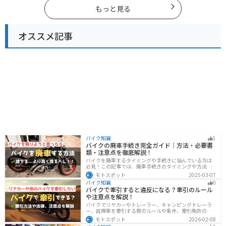
人は、参考にしてください。
もっと見る
オススメ記事
バイク知識
1
バイクの廃車手続き完全ガイド｜方法・必要書
類・注意点を徹底解説！
バイクを廃車するタイミングや手続きに悩んでいる方は
必見！この記事では、廃車手続きのタイミングや方法、
流れを解説しています。実は、手続きの注意点や業者に
モトスポット
2025-03-07
依頼する際のポイントがあります。記事を読めば、バイ
バイク知識
0
クの廃車手続きがスムーズに行えるでしょう。
バイクで牽引すると違反になる？牽引のルール
や注意点を解説！
バイクでリヤカーやトレーラー、キャンピングトレーラ
ー、故障車を牽引する際のルールや条件、牽引免許の有
無、速度制限、必要な装備をわかりやすく解説。メリッ
モトスポット
2026-02-08
ト・デメリットや注意点も紹介し、安全にバイクの積載