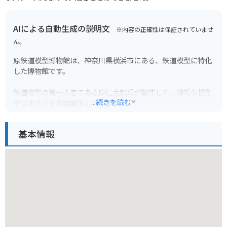
AIによる自動生成の説明文
※内容の正確性は保証されていませ
ん。
原鉄道模型博物館は、神奈川県横浜市にある、鉄道模型に特化
した博物館です。
鉄道模型の第一人者である原信太郎氏が製作した、精巧な模型
...続きを読む
やジオラマを多数展示しています。
中でも、世界最大級の規模を誇る「いちばんテツモパーク」は
圧巻で、実際に列車が走行する様子を間近で見ることができま
基本情報
す。
鉄道ファンはもちろん、そうでない人も楽しめること間違いな
しです。
館内には、カフェやミュージアムショップもあり、ゆっくりと
過ごすことができます。
バイクで行く場合は、博物館に駐車場はありませんので、近隣
の有料駐車場を利用してください。