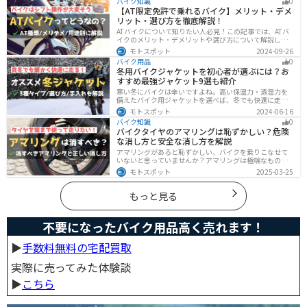
バイク知識
0
力をアップする方法をまとめました。
【AT限定免許で乗れるバイク】メリット・デメ
リット・選び方を徹底解説！
ATバイクについて知りたい人必見！この記事では、ATバ
イクのメリット・デメリットや選び方について解説しま
す。 実はAT限定免許で乗れるバイクの種類は多数ありま
モトスポット
2024-09-26
す。記事を参考に、自分に合ったATバイクを選びましょ
バイク用品
0
う。
冬用バイクジャケットを初心者が選ぶには？お
すすめ最強ジャケット9選も紹介
寒い冬にバイクは辛いですよね。高い保温力・透湿力を
備えたバイク用ジャケットを選べば、冬でも快適に走る
ことができます！さらに電熱ジャケットであれば、どん
モトスポット
2024-06-16
な過酷な環境でも全く寒さを感じずバイクに乗れます。
バイク知識
0
正しい装備を揃えて今年の冬も乗り切りましょう！
バイクタイヤのアマリングは恥ずかしい？危険
な消し方と安全な消し方を解説
アマリングがあると恥ずかしい、バイクを乗りこなせて
いないと思っていませんか？アマリングは極端なもので
なければ全く問題ありません。しかし、気になるという
モトスポット
2025-03-25
方がいるのも事実です。この記事では消した方がいいア
マリングや消し方を解説します。
もっと見る
不要になったバイク用品高く売れます！
▶︎
手数料無料の宅配買取
実際に売ってみた体験談
▶︎
こちら