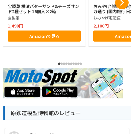
宝製菓 横濱バターサンド&チーズサン
おみやげ宅配便 神奈川
ド2種セット 16個入×2箱
ガ通り (国内旅行 日
宝製菓
おみやげ宅配便
1,490円
2,100円
Amazonで見る
Amazo
原鉄道模型博物館のレビュー