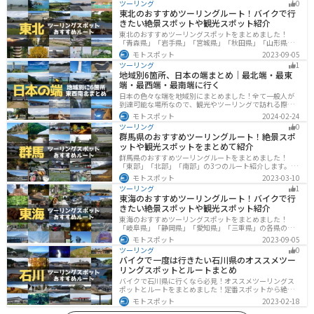
ツーリング
0
東北のおすすめツーリングルート！バイクで行
きたい絶景スポットや観光スポット紹介
東北のおすすめツーリングスポットをまとめました！
「青森県」「岩手県」「宮城県」「秋田県」「山形県」
「福島県」の各県の観光地紹介します。自然豊かな山々
モトスポット
2023-09-05
や湖、温泉地が点在し、四季折々の景色を楽しめるスポ
ツーリング
1
ットが多数あります。バイクで東北にツーリングに行く
地域別6箇所、日本の端まとめ｜最北端・最東
際は参考にしてください。
端・最西端・最南端に行く
日本の色々な端を地域別にまとめました！全て一般人が
到達可能な場所なので、観光やツーリングで訪れる際の
参考にしてください。
モトスポット
2024-02-24
ツーリング
0
群馬県のおすすめツーリングルート！絶景スポ
ットや観光スポットをまとめて紹介
群馬県のおすすめツーリングルートをまとめました！
「東部」「北部」「南部」の3つのルート紹介します。草
津温泉や伊香保温泉など全国でも有名な温泉や豊かな自
モトスポット
2023-03-10
然を満喫するツーリングができます。バイクで群馬県に
ツーリング
1
ツーリングに行く際は参考にしてください。
東海のおすすめツーリングルート！バイクで行
きたい絶景スポットや観光スポット紹介
東海のおすすめツーリングスポットをまとめました！
「岐阜県」「静岡県」「愛知県」「三重県」の各県の観
光地紹介します。自然豊かな山々や湖、温泉地が点在
モトスポット
2023-09-05
し、四季折々の景色を楽しめるスポットが多数ありま
ツーリング
0
す。バイクで東海にツーリングに行く際は参考にしてく
バイクで一度は行きたい石川県のオススメツー
ださい。
リングスポットとルートまとめ
バイクで石川県に行くなら必見！オススメツーリングス
ポットとルートをまとめました！定番スポットから絶景
スポット、温泉、海、グルメなど様々なジャンルで楽し
モトスポット
2023-02-18
めます。バイクで石川ツーリングに行こうと思っている