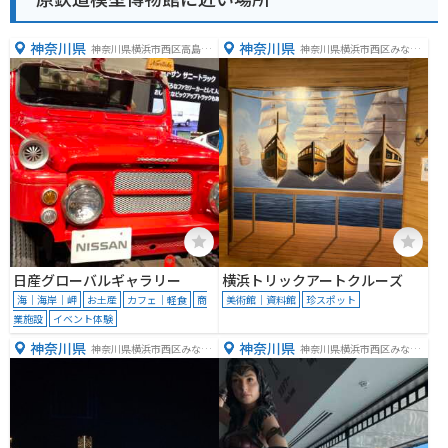
神奈川県
神奈川県
神奈川県横浜市西区高島１
神奈川県横浜市西区みなと
丁目１−１
みらい２丁目２−１
日産グローバルギャラリー
横浜トリックアートクルーズ
海｜海岸｜岬
お土産
カフェ｜軽食
商
美術館｜資料館
珍スポット
業施設
イベント体験
神奈川県
神奈川県
神奈川県横浜市西区みなと
神奈川県横浜市西区みなと
みらい２丁目３−６
みらい２丁目２−１