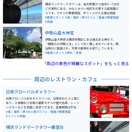
横浜ランドマークタワーは、桜木町駅から徒歩5〜7分ほ
どの場所にある、みなとみらい地区を代表する超高層ビ
ルです。ホテルや商業施設、オフィスが入る複合施設
で、69階には展望フロア「スカイガーデン」がありま
#絶景スポット
#海｜海岸｜岬
#カフェ｜軽食
#商業施設
す。 数十秒で最上階に到達する高速エレベーターも見ど
#夜景
ころの一つ。扉が開いた瞬間に広がる海と街並みの眺望
は圧巻で、窓際に並ぶソファは常に人気。運よく座れた
伊勢山皇大神宮
ら売店でコーヒーを買い、ゆったり景色を眺める贅沢な
時間を過ごせます。混雑することが多いため、開店直後
伊勢山皇大神宮は横浜市西区にある格式ある神社で、
や夜の時間帯の訪問がおすすめです。
「関東のお伊勢さま」として広く親しまれています。明
治時代に創建され、天照大御神をお祀りしています。高
台に位置するため横浜の街を一望でき、静かな境内は参
#絶景スポット
#神社｜寺院
拝や散策に最適です。結婚式場としても人気があり、厳
かな雰囲気の中で多くの人が訪れる神社です。
「周辺の景色が綺麗なスポット」をもっと見る
周辺のレストラン・カフェ
日産グローバルギャラリー
日産グローバル本社ギャラリーは、日産本社ビル１階に
あり、入場無料で日産の最新モデルや歴代名車、レーシ
ングカーなどを気軽に見学できます。営業時間は平日10:
00～18:00、土日祝は10:00～20:00です。アクセスは横
#海｜海岸｜岬
#お土産
#カフェ｜軽食
#商業施設
浜駅東口から徒歩約7分、みなとみらい線・新高島駅か
#イベント体験
ら徒歩5分。館内にはカフェや日産グッズが揃うブティ
ックもあり、リラックスできる空間が魅力的です。 さら
横浜ランドマークタワー展望台
に、試乗体験（要予約）ができ、街中や高速を走る日産