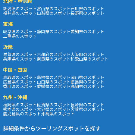
北陸・甲信越
新潟県のスポット
富山県のスポット
石川県のスポット
福井県のスポット
山梨県のスポット
長野県のスポット
東海
岐阜県のスポット
静岡県のスポット
愛知県のスポット
三重県のスポット
近畿
滋賀県のスポット
京都府のスポット
大阪府のスポット
兵庫県のスポット
奈良県のスポット
和歌山県のスポット
中国・四国
鳥取県のスポット
島根県のスポット
岡山県のスポット
広島県のスポット
山口県のスポット
徳島県のスポット
香川県のスポット
愛媛県のスポット
高知県のスポット
九州・沖縄
福岡県のスポット
佐賀県のスポット
長崎県のスポット
熊本県のスポット
大分県のスポット
宮崎県のスポット
鹿児島県のスポット
沖縄県のスポット
詳細条件からツーリングスポットを探す