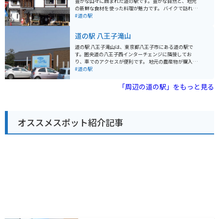
豊かな山々に囲まれた道の駅です。豊かな自然と、地元
がらゆったりとした時間を過ごせます。 バイクで訪れる
の新鮮な食材を使った料理が魅力です。 バイクで訪れる
方には、無料の駐輪場が用意されているので安心です。
際は、宮ヶ瀬湖やヤビツ峠など、周辺のワインディング
#道の駅
国道134号線は、海岸線を走る風光明媚なルートなの
ロードをツーリングする拠点としても最適です。道の駅
で、ツーリングの休憩スポットとしても最適です。近隣
には、バイクスタンドも完備されています。 地元の特産
道の駅 八王子滝山
には、江の島や鎌倉などの人気観光スポットも点在して
品である、新鮮な野菜や果物、手作りジャムなどが人気
おり、足を延ばしてみるのも良いでしょう。 道の駅 湘南
です。また、レストランでは、地元産の食材をふんだん
道の駅 八王子滝山は、東京都八王子市にある道の駅で
ちがさき では、定期的にイベントも開催されています。
に使った料理を楽しむことができます。特に、地元産の
す。圏央道の八王子西インターチェンジに隣接してお
地元のアーティストによるライブや、季節のイベントな
猪肉を使った「猪肉丼」は、ここでしか味わえない人気
り、車でのアクセスが便利です。 地元の農産物が購入で
ど、湘南の文化に触れることができる機会です。イベン
メニューです。
きる「農産物直売所」や、地元食材を使った料理が楽し
#道の駅
ト情報は、公式ウェブサイトで確認できます。 お土産に
めるレストランなどが併設されており、ドライブ中の休
は、湘南名物のしらすを使った加工品や、地元産の柑橘
憩に最適なスポットです。 特に、地元八王子産の新鮮な
「周辺の道の駅」をもっと見る
を使ったお菓子などがおすすめです。 少し足を延ばせ
野菜は人気が高く、旬の野菜を目当てに訪れる人も多く
ば、茅ヶ崎サザンCという商業施設があり、地元の名産
います。レストランでは、八王子ラーメンや、地元産の
品を購入することもできます。茅ヶ崎市はサザンオール
野菜を使った料理などが人気です。 バイクで訪れる場
スターズの桑田佳祐さんの出身地としても知られてお
合、駐車場も広く停めやすいので安心です。ツーリング
り、ゆかりの地を巡るのもおすすめです。
オススメスポット紹介記事
の休憩場所としてもおすすめです。道の駅のすぐ近くに
は、滝山城跡や、高尾山など、観光スポットも点在して
いるので、観光拠点としても活用できます。 八王子滝山
を訪れた際には、ぜひ地元産の野菜や、特産品のお土産
を購入してみてください。