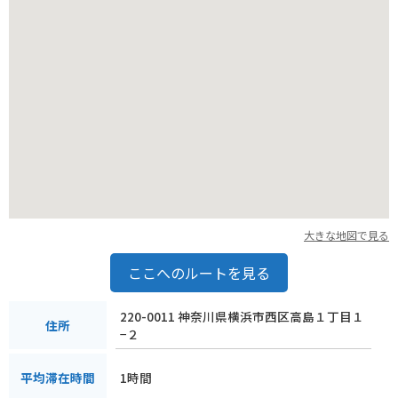
みなとみらいエリアは道が広く比較的走りやすいですが、休日
などは混雑する可能性がありますので、時間に余裕を持って出
発しましょう。
大きな地図で見る
ここへのルートを見る
220-0011 神奈川県横浜市西区高島１丁目１
住所
−２
1時間
平均滞在時間