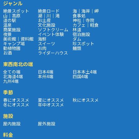
ジャンル
絶景スポット
絶景ロード
海｜海岸｜岬
山｜高原
湖｜川｜滝
食事処
道の駅
お土産
神社｜寺院
温泉
文化施設
カフェ｜軽食
商業施設
ソフトクリーム
林道
夜景
イベント体験
宿泊施設
美術館｜資料館
海鮮
ダム
キャンプ場
スイーツ
珍スポット
動植物園
お肉
麺類
お酒
ライダーハウス
東西南北の端
全ての端
日本4端
日本本土4端
北海道4端
本州4端
四国4端
九州4端
季節
春にオススメ
夏にオススメ
秋にオススメ
冬にオススメ
年中オススメ
施設
屋内施設
屋外施設
料金