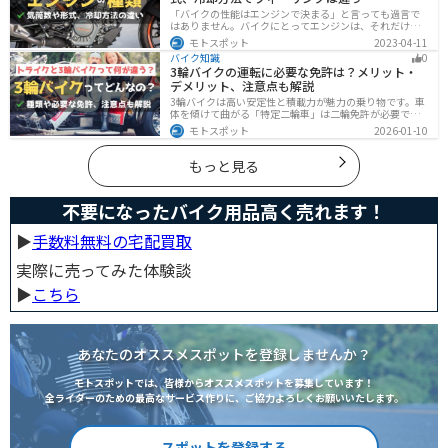
「バイクの性能はエンジンで決まる」と言っても過言で
はありません。バイクにとってエンジンは、それだけ重
要なパーツなんです。エンジンの種類と特徴を知れば、
モトスポット
2023-04-11
あなたもワンランク上のバイク選びができるようになり
バイク知識
0
ます！
3輪バイクの運転に必要な免許は？メリット・
デメリット、注意点も解説
3輪バイクは高い安定性と積載力が魅力の乗り物です。車
体を傾けて曲がる「特定二輪車」は二輪免許が必要です
が、自立する「トライク」は普通自動車免許で運転で
モトスポット
2026-01-10
き、ヘルメット着用も任意です。維持費はバイク並みです
が、運転特性や駐車ルールは車種により異なるため、事
前の確認が大切です。
もっと見る
不要になったバイク用品高く売れます！
▶︎
手数料無料の宅配買取
実際に売ってみた体験談
▶︎
こちら
あなたのオススメスポットを登録しませんか？
モトスポットでは、皆様からオススメスポットを募集しています！
全ライダーのための最高なサービス作りに、ご協力よろしくお願いいたします。
スポットを登録する