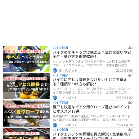
バイク知識
0
バイクの半キャップは捕まる？法的な扱いや安
全性・選び方を徹底解説！
ヘルメット選びに迷っているライダーは必見！この記事
では、バイクの半キャップについて、法的な扱いや安全
性、選び方を詳しく解説しています。実は、法律で認め
モトスポット
2025-03-08
られていても、状況によっては違法となる可能性がある
バイク用品
2
ので注意が必要です。この記事を読めば、ヘルメットを
バイクにアヒル隊長をつけたい！どこで買え
正しく選ぶヒントが得られます。
る？種類やつけ方も解説！
ハンドルやフレームにアヒル隊長をつけるカスタムがバ
イク乗りの間で人気になっています。この記事ではそん
なアヒル隊長について、どこで買えるのかどんな種類が
モトスポット
2025-04-02
あるのか、バイクに付ける際の注意点などまとめまし
バイク用品
0
た。アヒル隊長でオリジナルカスタムをしたい人は参考
夏でも快適なバイク用グローブ選びのポイント
にしてください。
とオススメ17選
夏は暑いから素手で運転しているなんて人はいませんよ
ね？素手での運転は操作性が悪く、事故の元になりま
す。直射日光が当たり日焼けで余計に暑くなります。夏に
モトスポット
2024-04-26
は夏用グローブを使うことで、素手より涼しく快適にバ
バイク知識
0
イクに乗ることができるので是非使いましょう。
バイクエンジンの種類を徹底解説！気筒数や形
式、冷却方法でフィーリングは違う