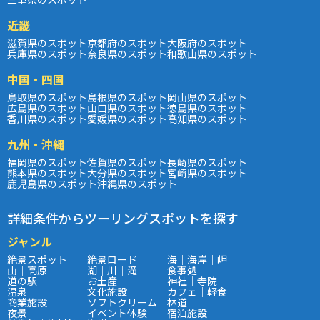
近畿
滋賀県のスポット
京都府のスポット
大阪府のスポット
兵庫県のスポット
奈良県のスポット
和歌山県のスポット
中国・四国
鳥取県のスポット
島根県のスポット
岡山県のスポット
広島県のスポット
山口県のスポット
徳島県のスポット
香川県のスポット
愛媛県のスポット
高知県のスポット
九州・沖縄
福岡県のスポット
佐賀県のスポット
長崎県のスポット
熊本県のスポット
大分県のスポット
宮崎県のスポット
鹿児島県のスポット
沖縄県のスポット
詳細条件からツーリングスポットを探す
ジャンル
絶景スポット
絶景ロード
海｜海岸｜岬
山｜高原
湖｜川｜滝
食事処
道の駅
お土産
神社｜寺院
温泉
文化施設
カフェ｜軽食
商業施設
ソフトクリーム
林道
夜景
イベント体験
宿泊施設