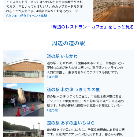
インスタントラーメンにまつわるさまざまな展示がされ
ており、何といってもオリジナルのカップヌードルを作
れることが人気です。4種類の中からお好みのスープと、
12種類の具材の中から4つのトッピングを選べ、お持ち
#カフェ｜軽食
#イベント体験
帰りできます。巨大な工場の中で、自分自身が「カップ
ヌードル」の『麺』となり、製麺から出荷されるまでの
「周辺のレストラン・カフェ」をもっと見る
生産工程を体感できるアスレチック施設もあり、様々な
体験ができます。
周辺の道の駅
道の駅 いちかわ
道の駅 いちかわは、千葉県市川市にある、首都圏に近い
便利な立地が魅力の道の駅です。東京湾アクアラインの
入口に位置し、東京方面からのアクセスも良好です。 地
元の新鮮な農産物が購入できる直売所は、道の駅 いちか
#道の駅
わの目玉の一つです。朝採れの野菜や果物はもちろんの
こと、地元産の海苔や海産物の加工品など、お土産にも
道の駅 木更津 うまくたの里
最適な品々が並びます。 また、レストランでは、地元産
の食材をふんだんに使った料理を楽しむことができま
道の駅 木更津 うまくたの里は、千葉県木更津市にある、
す。東京湾を一望できる展望デッキも併設されており、
アクアライン木更津金田ICから約10分の場所にある道の
ドライブの休憩に最適です。 バイクで訪れる場合、道の
駅です。地元の新鮮な農産物や海産物を販売している直
駅 いちかわには、広々とした駐車場が完備されているの
売所や、木更津名物のあさりを使った料理が楽しめるレ
#道の駅
で安心です。ツーリングの途中に立ち寄り、地元のグル
ストランがあります。 バイクで訪れる際は、広々とした
メや景色を楽しむのはいかがでしょうか。 周辺には、江
駐車場があるので安心です。アクアラインを通って東京
道の駅 あずの里いちはら
戸川や国府台など、自然豊かな観光スポットも点在して
方面から来る場合は、海ほたるPAで休憩してから向かう
います。少し足を延ばせば、東京ディズニーリゾートに
のもおすすめです。周辺には、ドイツ風の街並みが楽し
道の駅 あずの里いちはら は、千葉県市原市にある道の駅
もアクセス可能です。
めるテーマパーク「マザー牧場」や、東京湾を一望でき
です。東京湾アクアラインを利用すれば、都心から約60