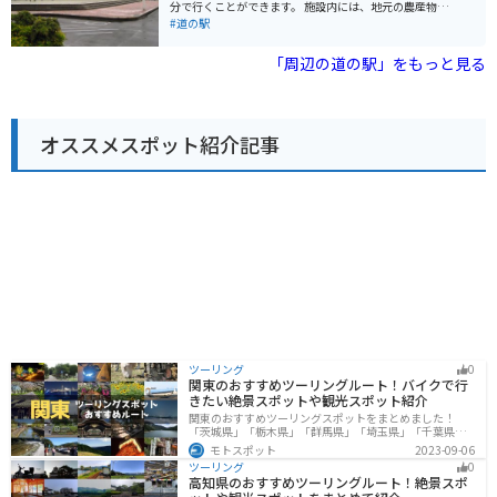
る「鋸山」などの観光スポットがあります。 木更津は、
分で行くことができます。 施設内には、地元の農産物直
あさりや海苔などの海産物が有名です。道の駅 うまくた
売所があり、新鮮な野菜や果物を購入できます。とく
#道の駅
の里でも、新鮮な魚介類を購入することができます。ま
に、市原産の梨は有名で、旬の時期には直売所でも販売
た、お土産には、木更津産の海苔を使ったお菓子や、あ
されます。 また、房総の豊かな自然を生かした、手作り
「周辺の道の駅」をもっと見る
さりの佃煮などがおすすめです。
アイスクリームのお店も人気です。地元産の牛乳や果物
を使った、ここでしか味わえないフレーバーを楽しむこ
とができます。 バイクで訪れる場合、道の駅には広々と
した駐車場が用意されているので安心です。周辺には、
オススメスポット紹介記事
東京湾を望む絶景スポットや、自然豊かな公園など、ツ
ーリングに最適なスポットも点在しています。
ツーリング
0
関東のおすすめツーリングルート！バイクで行
きたい絶景スポットや観光スポット紹介
関東のおすすめツーリングスポットをまとめました！
「茨城県」「栃木県」「群馬県」「埼玉県」「千葉県」
「東京都」「神奈川県」の各県の観光地紹介します。自
モトスポット
2023-09-06
然豊かな山々や湖、温泉地が点在し、四季折々の景色を
ツーリング
0
楽しめるスポットが多数あります。バイクで関東にツー
高知県のおすすめツーリングルート！絶景スポ
リングに行く際は参考にしてください。