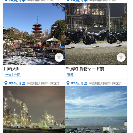
町４−４８
町１４−１４
川崎大師
千鳥町 貨物ヤード前
神社｜寺院
夜景
神奈川県
神奈川県
神奈川県川崎市川崎区浮島
神奈川県川崎市川崎区東扇
町
島３８−１