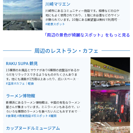
川崎マリエン
川崎市にあるコミュニティー施設です。相棒などのロケ
地にもよく使用されており、１階に水谷豊などのサイン
が飾られています。10階にある展望室は無料で利用可能
で、朝9時から夜9時まで開いています。夜は美しい工場
#絶景スポット
夜景が堪能出来るのも有名で、他の階にはトレーニング
施設があったり、屋外にはバーベキュー場もあります。
「周辺の景色が綺麗なスポット」をもっと見る
周辺のレストラン・カフェ
RAKU SUPA 鶴見
15種類のお風呂とサウナがあり6種類の岩盤浴があるか
らだをリラックスできるようなものがたくさんありま
す。他にも漫画が2万冊以上あったり、広いスペースがあ
りそこでゆっくりすることも可能です。バイクを置く場
#温泉
#カフェ｜軽食
所もあるのでツーリングにお勧めです。
ラーメン博物館
新横浜にあるラーメン博物館は、全国の有名なラーメン
屋さんが集まっています。ミニラーメンもあるので、い
ろいろな種類のラーメンを食べたい人にもおすすめで
す。駄菓子屋があったり、昔の雰囲気があって、とても
#食事処
#商業施設
#珍スポット
#麺類
楽しい場所です。
カップヌードルミュージアム