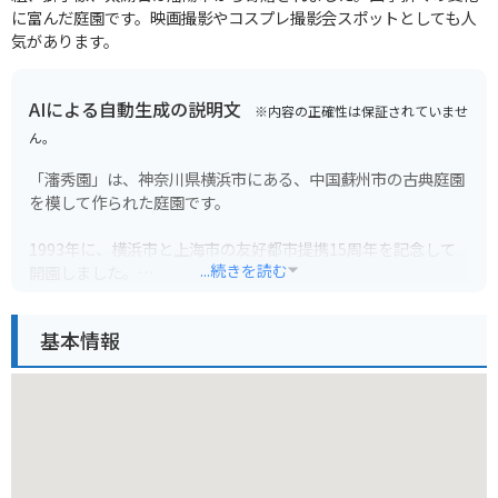
に富んだ庭園です。映画撮影やコスプレ撮影会スポットとしても人
気があります。
AIによる自動生成の説明文
※内容の正確性は保証されていませ
ん。
「瀋秀園」は、神奈川県横浜市にある、中国蘇州市の古典庭園
を模して作られた庭園です。
1993年に、横浜市と上海市の友好都市提携15周年を記念して
...続きを読む
開園しました。
中国の伝統的な建築様式と美しい自然が調和した庭園は、異国
情緒あふれる空間を演出しています。
基本情報
園内には、池や橋、築山などが巧みに配置され、四季折々の風
景を楽しむことができます。
また、庭園内には、中国茶が楽しめる茶室や、中国の伝統工芸
品を販売する売店もあります。
バイクで訪れる場合は、周辺に駐車場が少ないため、公共交通