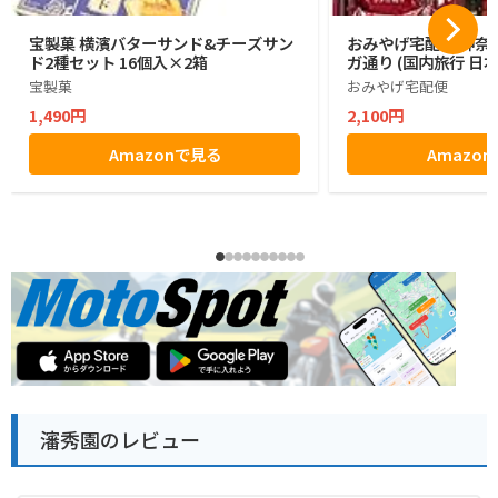
宝製菓 横濱バターサンド&チーズサン
おみやげ宅配便 神奈川
ド2種セット 16個入×2箱
ガ通り (国内旅行 日
宝製菓
おみやげ宅配便
1,490円
2,100円
Amazonで見る
Amazo
瀋秀園のレビュー