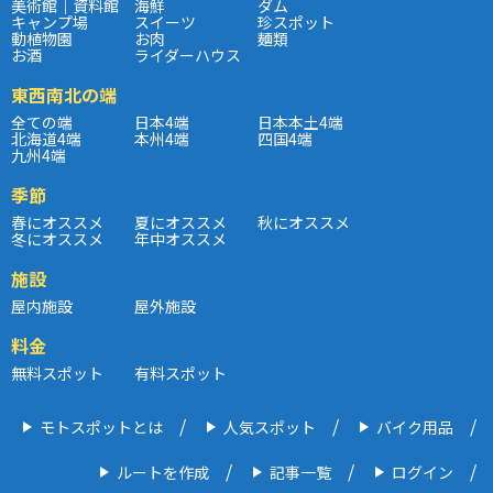
美術館｜資料館
海鮮
ダム
キャンプ場
スイーツ
珍スポット
動植物園
お肉
麺類
お酒
ライダーハウス
東西南北の端
全ての端
日本4端
日本本土4端
北海道4端
本州4端
四国4端
九州4端
季節
春にオススメ
夏にオススメ
秋にオススメ
冬にオススメ
年中オススメ
施設
屋内施設
屋外施設
料金
無料スポット
有料スポット
モトスポットとは
人気スポット
バイク用品
ルートを作成
記事一覧
ログイン