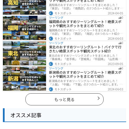
ットや観光スポットをまとめて紹介
高知県のおすすめツーリングルートをまとめました！
「東部」「北部」「南西部」の3つのルート紹介します。
山と海どちらも楽しめるスポットが多数あり、様々な楽
モトスポット
2024-04-05
しみ方ができます。バイクで高知県にツーリングに行く
ツーリング
0
際は参考にしてください。
福岡県のおすすめツーリングルート！絶景スポ
ットや観光スポットをまとめて紹介
福岡県のおすすめツーリングルートをまとめました！
「北部」「東部」「西部」「南部」の4つのルート紹介し
ます。豊かな自然から歴史ある名所、グルメまで多彩な
モトスポット
2024-06-03
魅力が詰まっており、様々な楽しみ方ができます。バイ
ツーリング
0
クで福岡県にツーリングに行く際は参考にしてくださ
東北のおすすめツーリングルート！バイクで行
い。
きたい絶景スポットや観光スポット紹介
東北のおすすめツーリングスポットをまとめました！
「青森県」「岩手県」「宮城県」「秋田県」「山形県」
「福島県」の各県の観光地紹介します。自然豊かな山々
モトスポット
2023-09-05
や湖、温泉地が点在し、四季折々の景色を楽しめるスポ
ツーリング
0
ットが多数あります。バイクで東北にツーリングに行く
新潟県のおすすめツーリングルート！絶景スポ
際は参考にしてください。
ットや観光スポットをまとめて紹介
新潟県のおすすめツーリングルートをまとめました！
「上越」「中越」「下越」の3つのルート紹介します。自
然豊かな山と海、グルメも充実しており、自然を満喫す
モトスポット
2024-06-03
るツーリングができます。バイクで新潟県にツーリング
に行く際は参考にしてください。
もっと見る
オススメ記事