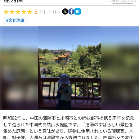
5
（口コミ1件）
#文化施設
昭和62年に、中国の瀋陽市と川崎市との姉妹都市提携５周年を記念
して造られた中国式自然山水庭園です。「瀋陽のすばらしい景色を
集めた庭園」という意味があり、建物に使用されている瑠璃瓦、木
組、獅子像、太湖石は瀋陽市から寄贈されました。四季折々の変化