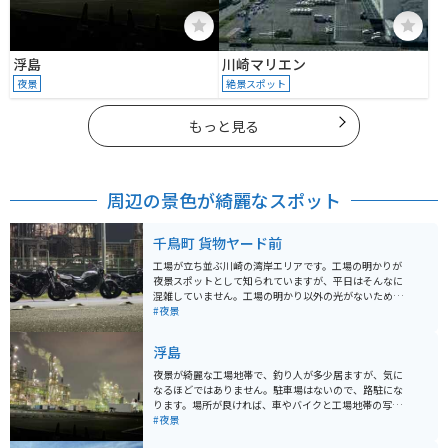
浮島
川崎マリエン
夜景
絶景スポット
もっと見る
周辺の景色が綺麗なスポット
千鳥町 貨物ヤード前
工場が立ち並ぶ川崎の湾岸エリアです。工場の明かりが
夜景スポットとして知られていますが、平日はそんなに
混雑していません。工場の明かり以外の光がないため、
あまり明るい場所ではありません。駐車場等はありませ
#夜景
んが、元々道路が広いのと車通りの少なさから、短時間
であれば路駐でも可能です。
浮島
夜景が綺麗な工場地帯で、釣り人が多少居ますが、気に
なるほどではありません。駐車場はないので、路駐にな
ります。場所が良ければ、車やバイクと工場地帯の写真
が撮れます。
#夜景