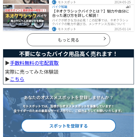
でも快適に乗る方法をまとめました！オススメの寒さ対
モトスポット
2024-05-25
策グッズも紹介しているので、これで寒い冬でも快適に
バイク知識
0
バイクに乗りましょう！
【ネオクラシックバイクとは？】魅力や自分に
合った選び方を詳しく解説！
バイクが好きな方は必見！この記事では、ネオクラシッ
クバイクの魅力や選び方、メンテナンス方法について解
説しています。実はネオクラシックバイクは、見た目と
モトスポット
2025-01-14
機能性の両方を求める人に最適なです。この記事を読め
ば、ネオクラシックバイクの魅力が理解できます。
もっと見る
不要になったバイク用品高く売れます！
▶︎
手数料無料の宅配買取
実際に売ってみた体験談
▶︎
こちら
あなたのオススメスポットを登録しませんか？
モトスポットでは、皆様からオススメスポットを募集しています！
全ライダーのための最高なサービス作りに、ご協力よろしくお願いいたします。
スポットを登録する