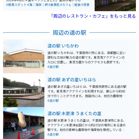
く、観光の際に立ち寄ることも可能です。 レインボーブ
#絶景スポット
#海｜海岸｜岬
#食事処
#カフェ｜軽食
#夜景
リッジなどの素晴らしい景色を楽しみながら、全長4.5k
mの園路を散策したり、湾岸ならではのさわやかな風を
「周辺のレストラン・カフェ」をもっと見る
感じながら過ごすことができます。
周辺の道の駅
道の駅 いちかわ
道の駅 いちかわは、千葉県市川市にある、首都圏に近い
便利な立地が魅力の道の駅です。東京湾アクアラインの
入口に位置し、東京方面からのアクセスも良好です。 地
元の新鮮な農産物が購入できる直売所は、道の駅 いちか
#道の駅
わの目玉の一つです。朝採れの野菜や果物はもちろんの
こと、地元産の海苔や海産物の加工品など、お土産にも
道の駅 あずの里いちはら
最適な品々が並びます。 また、レストランでは、地元産
の食材をふんだんに使った料理を楽しむことができま
道の駅 あずの里いちはら は、千葉県市原市にある道の駅
す。東京湾を一望できる展望デッキも併設されており、
です。東京湾アクアラインを利用すれば、都心から約60
ドライブの休憩に最適です。 バイクで訪れる場合、道の
分で行くことができます。 施設内には、地元の農産物直
駅 いちかわには、広々とした駐車場が完備されているの
売所があり、新鮮な野菜や果物を購入できます。とく
#道の駅
で安心です。ツーリングの途中に立ち寄り、地元のグル
に、市原産の梨は有名で、旬の時期には直売所でも販売
メや景色を楽しむのはいかがでしょうか。 周辺には、江
されます。 また、房総の豊かな自然を生かした、手作り
道の駅 木更津 うまくたの里
戸川や国府台など、自然豊かな観光スポットも点在して
アイスクリームのお店も人気です。地元産の牛乳や果物
います。少し足を延ばせば、東京ディズニーリゾートに
を使った、ここでしか味わえないフレーバーを楽しむこ
道の駅 木更津 うまくたの里は、千葉県木更津市にある、
もアクセス可能です。
とができます。 バイクで訪れる場合、道の駅には広々と
アクアライン木更津金田ICから約10分の場所にある道の
した駐車場が用意されているので安心です。周辺には、
駅です。地元の新鮮な農産物や海産物を販売している直
東京湾を望む絶景スポットや、自然豊かな公園など、ツ
売所や、木更津名物のあさりを使った料理が楽しめるレ
#道の駅
ーリングに最適なスポットも点在しています。
ストランがあります。 バイクで訪れる際は、広々とした