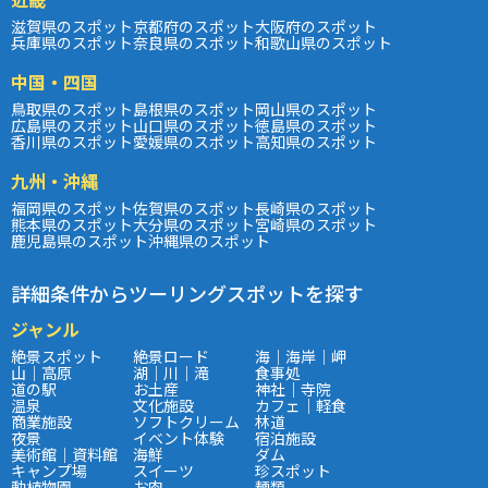
滋賀県のスポット
京都府のスポット
大阪府のスポット
兵庫県のスポット
奈良県のスポット
和歌山県のスポット
中国・四国
鳥取県のスポット
島根県のスポット
岡山県のスポット
広島県のスポット
山口県のスポット
徳島県のスポット
香川県のスポット
愛媛県のスポット
高知県のスポット
九州・沖縄
福岡県のスポット
佐賀県のスポット
長崎県のスポット
熊本県のスポット
大分県のスポット
宮崎県のスポット
鹿児島県のスポット
沖縄県のスポット
詳細条件からツーリングスポットを探す
ジャンル
絶景スポット
絶景ロード
海｜海岸｜岬
山｜高原
湖｜川｜滝
食事処
道の駅
お土産
神社｜寺院
温泉
文化施設
カフェ｜軽食
商業施設
ソフトクリーム
林道
夜景
イベント体験
宿泊施設
美術館｜資料館
海鮮
ダム
キャンプ場
スイーツ
珍スポット
動植物園
お肉
麺類