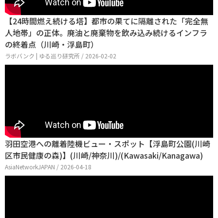
【24時間燃え続ける塔】都市の果てに隔離された「完全無
人地帯」の正体。廃油と廃棄物を飲み込み続けるインフラ
の終着点（川崎・浮島町）
ラボバンク | ゆる巡り研究所 / 2026-02-02
羽田空港への離着陸機ビュー・スポット【浮島町公園(川崎
区市民健康の森)】(川崎/神奈川)/(Kawasaki/Kanagawa)
AsiaNetworkJAPAN / 2026-04-18