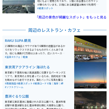
地にもよく使用されており、１階に水谷豊などのサイン
が飾られています。10階にある展望室は無料で利用可能
で、朝9時から夜9時まで開いています。夜は美しい工場
#絶景スポット
夜景が堪能出来るのも有名で、他の階にはトレーニング
施設があったり、屋外にはバーベキュー場もあります。
「周辺の景色が綺麗なスポット」をもっと見る
周辺のレストラン・カフェ
RAKU SUPA 鶴見
15種類のお風呂とサウナがあり6種類の岩盤浴があるか
らだをリラックスできるようなものがたくさんありま
す。他にも漫画が2万冊以上あったり、広いスペースがあ
りそこでゆっくりすることも可能です。バイクを置く場
#温泉
#カフェ｜軽食
所もあるのでツーリングにお勧めです。
東京湾アクアライン 海ほたる
東京都と千葉県を結ぶ高速道路に位置するパーキングエ
リアで、東京湾の上空を通っているため、目的地まで海
を眺めながら走行できます。海をバックに写真を撮るス
ポットがあったり、フードコートなど施設も充実してお
#商業施設
#絶景スポット
#絶景ロード
#海｜海岸｜岬
り大人子供関係なく、楽しめます。
#ソフトクリーム
豊洲ぐるり公園
東京都江東区豊洲に整備された区立公園です。豊洲市場
前駅や新豊洲駅を含む豊洲埠頭を囲む大規模な公園で、
2018年4月に全面オープンしました。豊洲市場からも近