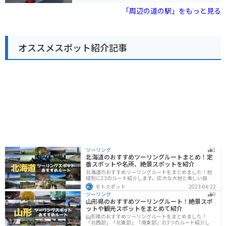
駐車場があるので安心です。アクアラインを通って東京
「周辺の道の駅」をもっと見る
方面から来る場合は、海ほたるPAで休憩してから向かう
のもおすすめです。周辺には、ドイツ風の街並みが楽し
めるテーマパーク「マザー牧場」や、東京湾を一望でき
る「鋸山」などの観光スポットがあります。 木更津は、
オススメスポット紹介記事
あさりや海苔などの海産物が有名です。道の駅 うまくた
の里でも、新鮮な魚介類を購入することができます。ま
た、お土産には、木更津産の海苔を使ったお菓子や、あ
さりの佃煮などがおすすめです。
ツーリング
1
北海道のおすすめツーリングルートまとめ！定
番スポットや名所、絶景スポットを紹介
北海道のおすすめツーリングルートをまとめました！地
域別に13のルート紹介します。広大な大地と美しい自然
が広がり、四季折々の魅力を楽しめる観光スポットが数
モトスポット
2023-04-22
多くあります。バイクで北海道にツーリングに行く際は
ツーリング
0
参考にしてください。
山形県のおすすめツーリングルート！絶景スポ
ットや観光スポットをまとめて紹介
山形県のおすすめツーリングルートをまとめました！
「北西部」「北東部」「南東部」の3つのルート紹介しま