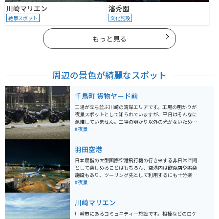
川崎マリエン
瀋秀園
絶景スポット
文化施設
もっと見る
周辺の景色が綺麗なスポット
千鳥町 貨物ヤード前
工場が立ち並ぶ川崎の湾岸エリアです。工場の明かりが
夜景スポットとして知られていますが、平日はそんなに
混雑していません。工場の明かり以外の光がないため、
あまり明るい場所ではありません。駐車場等はありませ
#夜景
んが、元々道路が広いのと車通りの少なさから、短時間
であれば路駐でも可能です。
羽田空港
日本屈指の大型国際空港飛行機の行き来する非日常空間
として楽しめることはもちろん、空港内は飲食店や娯楽
施設もあり、ツーリング先として利用するにも十分楽し
むことができます。おすすめのツーリング利用方法とし
#夜景
ては、夜間に行くことで、圧倒的な夜景と、昼には感じ
ることのできない、人のほとんどがいない開放感のある
川崎マリエン
空港周辺を疾走することができます。
川崎市にあるコミュニティー施設です。相棒などのロケ