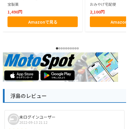
宝製菓
おみやげ宅配便
1,490円
2,100円
Amazonで見る
Amazo
浮島のレビュー
未ログインユーザー
2022-09-13 21:12