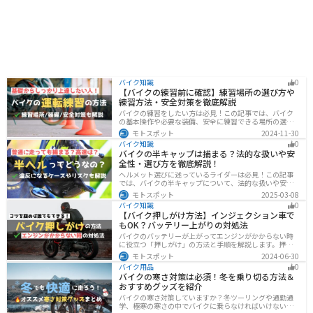
バイク知識
0
【バイクの練習前に確認】練習場所の選び方や
練習方法・安全対策を徹底解説
バイクの練習をしたい方は必見！この記事では、バイク
の基本操作や必要な装備、安全に練習できる場所の選び
方や練習方法を解説しています。実は、バイクの点検や
モトスポット
2024-11-30
整備、基本的な練習をバランスよく行うことが大切で
バイク知識
0
す。この記事を読めば、安全で快適にバイク練習を行う
バイクの半キャップは捕まる？法的な扱いや安
方法がわかります。
全性・選び方を徹底解説！
ヘルメット選びに迷っているライダーは必見！この記事
では、バイクの半キャップについて、法的な扱いや安全
性、選び方を詳しく解説しています。実は、法律で認め
モトスポット
2025-03-08
られていても、状況によっては違法となる可能性がある
バイク知識
0
ので注意が必要です。この記事を読めば、ヘルメットを
【バイク押しがけ方法】インジェクション車で
正しく選ぶヒントが得られます。
もOK？バッテリー上がりの対処法
バイクのバッテリーが上がってエンジンがかからない時
に役立つ「押しがけ」の方法と手順を解説します。押し
がけができるバイクとできないバイクがあるので、自分
モトスポット
2024-06-30
のバイクができるのか確認しておきましょう。
バイク用品
0
バイクの寒さ対策は必須！冬を乗り切る方法＆
おすすめグッズを紹介
バイクの寒さ対策していますか？冬ツーリングや通勤通
学、極寒の寒さの中でバイクに乗らなければいけない時