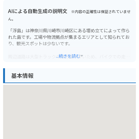
AIによる自動生成の説明文
※内容の正確性は保証されていませ
ん。
「浮島」は神奈川県川崎市川崎区にある埋め立てによって作ら
れた島です。工場や物流拠点が集まるエリアとして知られてお
り、観光スポットは少ないです。
...続きを読む
周辺道路は大型トラックの通行量が多いため、バイクでの走行
時は注意が必要です。風も強いため、安全に走行できるよう、
周囲の状況に注意し、 defensive driving を心がけましょう。
基本情報