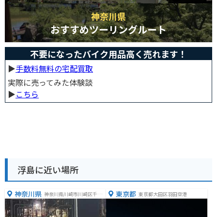
神奈川県
おすすめツーリングルート
不要になったバイク用品高く売れます！
▶︎
手数料無料の宅配買取
実際に売ってみた体験談
▶︎
こちら
浮島に近い場所
神奈川県
東京都
神奈川県川崎市川崎区千鳥
東京都大田区羽田空港
町１４−１４