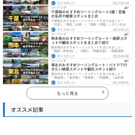
す。豊かな自然と歴史的な観光スポット、山と海どちら
モトスポット
2023-04-18
も堪能できるスポットが多数あります。バイクで山形県
ツーリング
0
にツーリングに行く際は参考にしてください。
千葉県のおすすめツーリングルート3選！定番
の名所や絶景スポットまとめ
千葉県のおすすめツーリングルートをまとめました！
「北部」「南部（沿岸）」「南部（内陸）」の3つを地域
別で紹介します！千葉は首都圏からのアクセスも良く、
モトスポット
2023-02-22
海と山どちらも堪能できるのでツーリングには最適な場
ツーリング
0
所です。
熊本県のおすすめツーリングルート！絶景スポ
ットや観光スポットをまとめて紹介
熊本県のおすすめツーリングルートをまとめました！
「西部（市街地）」「南部」「阿蘇北部」「阿蘇南部」
の4つのルート紹介します。阿蘇山や天草諸島をはじめと
モトスポット
2023-04-08
した豊かな自然や、熊本城や水前寺成趣園など歴史ある
ツーリング
0
観光スポットが多数あり、様々な楽しみ方ができます。
東北のおすすめツーリングルート！バイクで行
バイクで熊本県にツーリングに行く際は参考にしてくだ
きたい絶景スポットや観光スポット紹介
さい。
東北のおすすめツーリングスポットをまとめました！
「青森県」「岩手県」「宮城県」「秋田県」「山形県」
「福島県」の各県の観光地紹介します。自然豊かな山々
モトスポット
2023-09-05
や湖、温泉地が点在し、四季折々の景色を楽しめるスポ
ットが多数あります。バイクで東北にツーリングに行く
際は参考にしてください。
もっと見る
オススメ記事