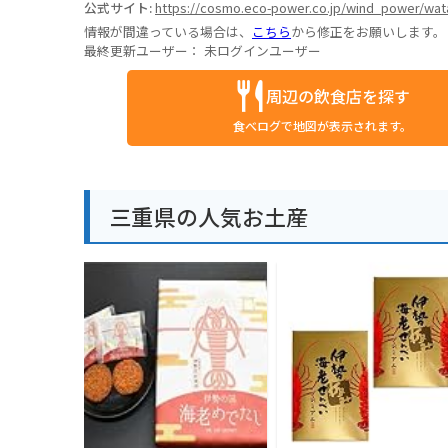
公式サイト:
https://cosmo.eco-power.co.jp/wind_power/wata
情報が間違っている場合は、
こちら
から修正をお願いします。
最終更新ユーザー：
未ログインユーザー
周辺の飲食店を探す
食べログで地図が表示されます。
三重県の人気お土産