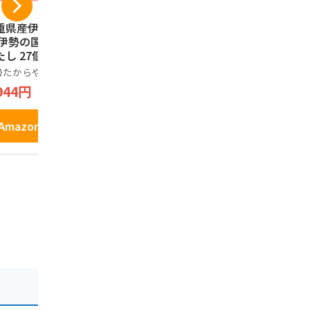
重県産伊勢えび使
【おやつカンパニー
東海限定 
 伊勢の国 海老め
公式ショップ通販限
ハッピータ
たし 27個入り
定】 ベビースター
牛ステーキ風
こだわり素材 伊勢う
勢たからや株式会社
ベビースター
亀田製菓株式
どん味 [ 20g×12袋
944円
1,500円
1,299円
] 三重の恵みを贅沢
に味わう (おやつラ
ーメン ラーメンスナ
Amazonで見る
Amazonで見る
Amazo
ック お菓子ギフト
おつまみ) ベビース
ターラーメン 大容量
詰め合わせ おやつカ
ンパニー