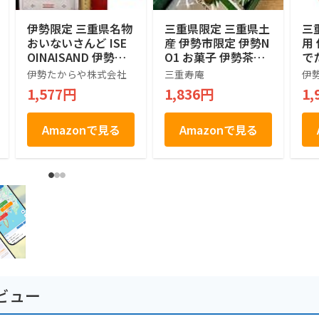
伊勢限定 三重県名物
三重県限定 三重県土
三
おいないさんど ISE
産 伊勢市限定 伊勢N
用
OINAISAND 伊勢土
O1 お菓子 伊勢茶の
で
産 BUTTER SAND 焼
ラングドシャ 三重県
伊勢たからや株式会社
三重寿庵
伊
菓子 5個
産 伊勢茶 使用 ISEC
1,577円
1,836円
1,
HA LANGUE DE CHA
T チョコレート菓子
9枚入
Amazonで見る
Amazonで見る
ビュー