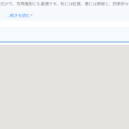
が広がり、写真撮影にも最適です。秋には紅葉、春には新緑と、四季折々
...続きを読む
にはワインディングロードが多く、爽快な走りを楽しめます。展望台ま
す。駐車場も完備されており、バイクを停めてゆっくりと景色を堪能で
際は十分な注意が必要です。
あります。例えば、清流宮川沿いのドライブや、歴史ある伊勢神宮への
やてこね寿司などの郷土料理を味わうのも旅の楽しみの一つでしょう。度
、そして美味しい食事を存分に満喫するツーリングプランはいかがでし