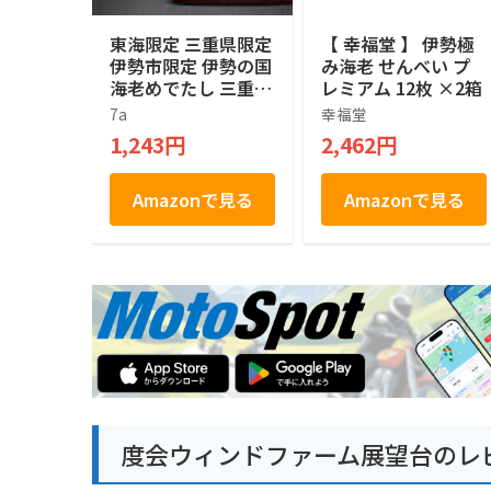
東海限定 三重県限定
【 幸福堂 】 伊勢極
伊勢市限定 伊勢の国
み海老 せんべい プ
海老めでたし 三重県
レミアム 12枚 ×2箱
産伊勢えび使用 ISE
7a
幸福堂
EBI SENBEI 焼菓子 1
1,243円
2,462円
4個 煎餅 せんべい
Amazonで見る
Amazonで見る
度会ウィンドファーム展望台のレ