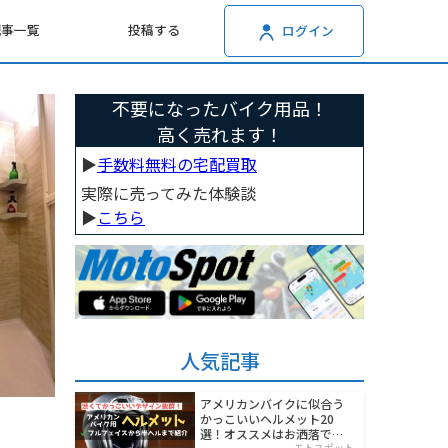
記事一覧
投稿する
ログイン
不要になったバイク用品！
高く売れます！
▶︎
手数料無料の宅配買取
実際に売ってみた体験談
▶︎
こちら
人気記事
アメリカンバイクに似合う
かっこいいヘルメット20
選！オススメはお洒落でワ
モトスポット