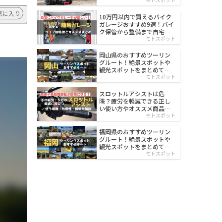
イルド
気に入り
10万円以内で買えるバイク
ガレージおすすめ9選！バイ
ク保管から整備まで自宅で
楽々
モトスポット
岡山県のおすすめツーリン
グルート！絶景スポットや
観光スポットをまとめて紹
介
モトスポット
スロットルアシストは危
険？疲労を軽減できる正し
い使い方やオススメ商品を
紹介
モトスポット
福岡県のおすすめツーリン
グルート！絶景スポットや
観光スポットをまとめて紹
介
モトスポット