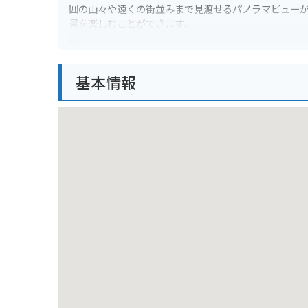
囲の山々や遠くの街並みまで見渡せるパノラマビュー
景を楽しむことができます。
バイクでのツーリングにもぴったりの場所です。周辺
中も、緑豊かな景色を眺めながらのドライブは格別で
基本情報
す。ただし、風が強い日もあるため、ライディングの
度会町周辺には、他にも自然を満喫できるスポットが
おすすめです。また、地元グルメとして、伊勢うどん
ィンドファーム展望台を拠点に、三重県の自然と文化
か。