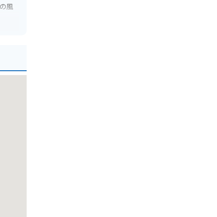
の風
での道
きま
参拝も
会ウ
ょう