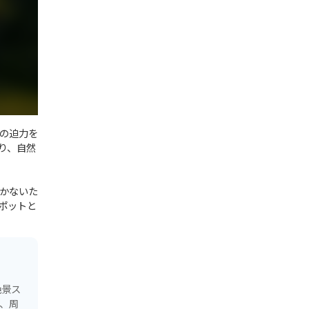
の迫力を
り、自然
かないた
ポットと
絶景ス
、周