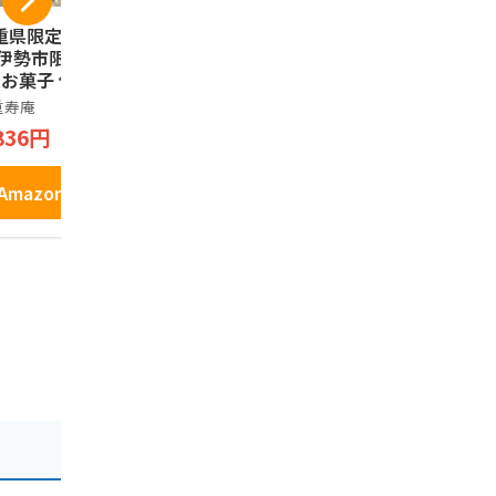
重県限定 三重県土
伊勢志摩土産 特選欧
松阪牛 しぐ
 伊勢市限定 伊勢N
風菓子 鯛サブレ 5枚
フトセット
1 お菓子 伊勢茶の
入り
煮・しぐれ
ングドシャ 三重県
入り各１箱
重寿庵
有限会社マサヤ
伊勢鳥羽志摩
伊勢茶 使用 ISEC
入 三重 松
836円
901円
2,800円
 LANGUE DE CHA
 チョコレート菓子
枚入
Amazonで見る
Amazonで見る
Amazo