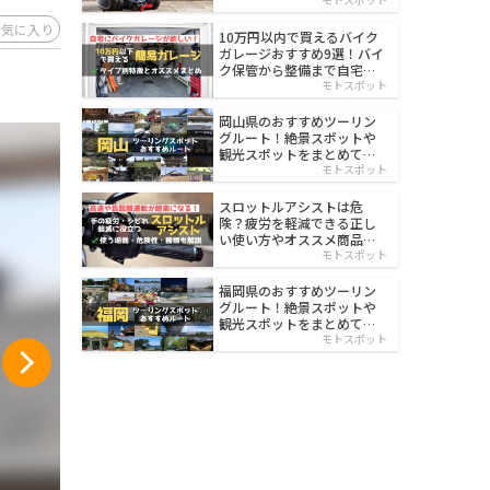
イルド
お気に入り
10万円以内で買えるバイク
ガレージおすすめ9選！バイ
ク保管から整備まで自宅で
楽々
モトスポット
岡山県のおすすめツーリン
グルート！絶景スポットや
観光スポットをまとめて紹
介
モトスポット
スロットルアシストは危
険？疲労を軽減できる正し
い使い方やオススメ商品を
紹介
モトスポット
福岡県のおすすめツーリン
グルート！絶景スポットや
観光スポットをまとめて紹
介
モトスポット