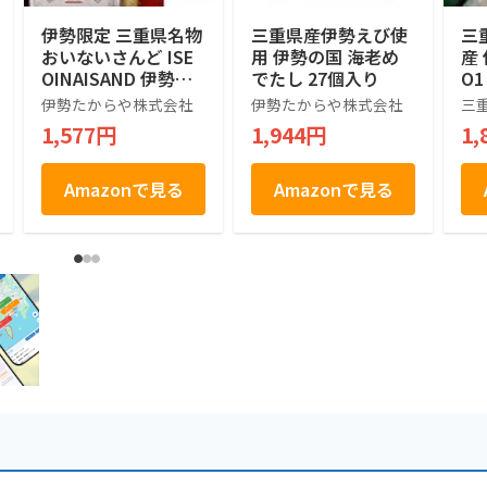
伊勢限定 三重県名物
三重県産伊勢えび使
三
おいないさんど ISE
用 伊勢の国 海老め
産
OINAISAND 伊勢土
でたし 27個入り
O
産 BUTTER SAND 焼
ラ
伊勢たからや株式会社
伊勢たからや株式会社
三
菓子 5個
産 
1,577円
1,944円
1,
HA
T
9
Amazonで見る
Amazonで見る