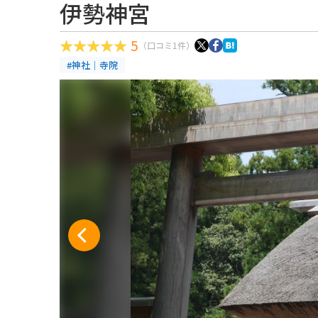
伊勢神宮
5
（口コミ1件）
#神社｜寺院