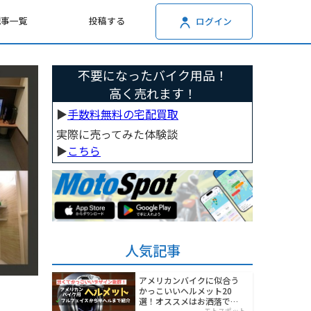
記事一覧
投稿する
ログイン
不要になったバイク用品！
高く売れます！
▶︎
手数料無料の宅配買取
実際に売ってみた体験談
▶︎
こちら
人気記事
アメリカンバイクに似合う
かっこいいヘルメット20
選！オススメはお洒落でワ
モトスポット