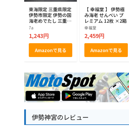
東海限定 三重県限定
【 幸福堂 】 伊勢極
伊勢市限定 伊勢の国
み海老 せんべい プ
海老めでたし 三重県
レミアム 12枚 ×2箱
産伊勢えび使用 ISE
7a
幸福堂
EBI SENBEI 焼菓子 1
1,243円
2,459円
4個 煎餅 せんべい
Amazonで見る
Amazonで見る
伊勢神宮のレビュー