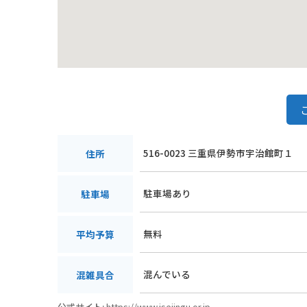
516-0023 三重県伊勢市宇治館町１
住所
駐車場あり
駐車場
無料
平均予算
混んでいる
混雑具合
公式サイト:
https://www.isejingu.or.jp