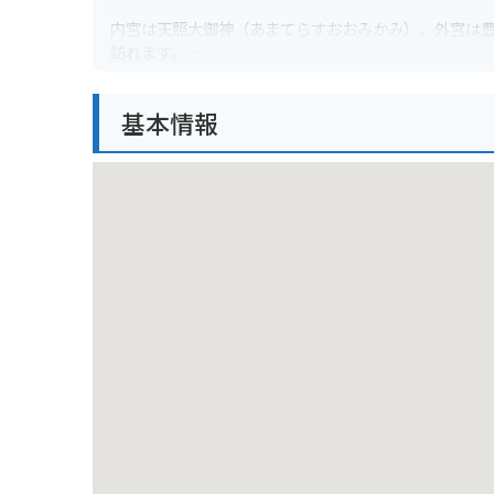
内宮は天照大御神（あまてらすおおみかみ）、外宮は
訪れます。
周辺にはおかげ横丁やおはらい町といった、江戸時代
基本情報
きます。バイクで訪れる場合は、伊勢神宮周辺に点在
車場に停めてから徒歩で参拝しましょう。