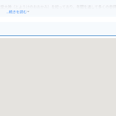
豊受大神（とようけのおおかみ）を祀っており、年間を通して多くの参
...続きを読む
の街並みを再現した観光スポットがあり、食べ歩きや買い物を楽しむこ
する無料駐車場を利用するのが便利です。神宮内は駐車禁止なので、周辺