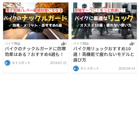
バイク用品
0
バイク用品
0
バイクのナックルガードに防寒
バイク用リュックおすすめ10
効果はある？おすすめ6選も！
選！高機能で疲れないモデルと
選び方
モトスポット
2026-07-21
モトスポット
2024-04-14