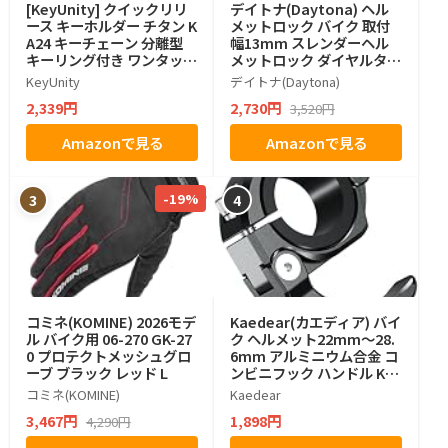
[KeyUnity] クイックリリ
デイトナ(Daytona) ヘル
ース キーホルダー チタン K
メットロック バイク 取付
A24 キーチェーン 分離型
幅13mm スレンダーヘル
キーリング付き ワンタッチ
メットロック ダイヤルタイ
おしゃれ リリーサー 着脱
プ ブラック 42183
KeyUnity
デイトナ(Daytona)
式 360°回転 小型 軽量 錆び
2,339円
2,730円
3,520円
ない 鍵 紛失防止 グッズ
Amazonで見る
Amazonで見る
-19%
3
4
コミネ(KOMINE) 2026モデ
Kaedear(カエディア) バイ
ル バイク用 06-270 GK-27
ク ヘルメット22mm～28.
0 プロテクトメッシュグロ
6mm アルミニウム合金 コ
ーブ ブラック レッド L
ンビニフック ハンドル KD
R-RF2 (リングタイプ)
コミネ(KOMINE)
Kaedear
3,467円
1,898円
4,290円