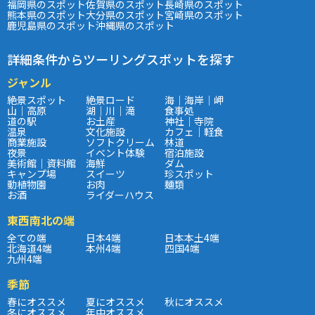
福岡県のスポット
佐賀県のスポット
長崎県のスポット
熊本県のスポット
大分県のスポット
宮崎県のスポット
鹿児島県のスポット
沖縄県のスポット
詳細条件からツーリングスポットを探す
ジャンル
絶景スポット
絶景ロード
海｜海岸｜岬
山｜高原
湖｜川｜滝
食事処
道の駅
お土産
神社｜寺院
温泉
文化施設
カフェ｜軽食
商業施設
ソフトクリーム
林道
夜景
イベント体験
宿泊施設
美術館｜資料館
海鮮
ダム
キャンプ場
スイーツ
珍スポット
動植物園
お肉
麺類
お酒
ライダーハウス
東西南北の端
全ての端
日本4端
日本本土4端
北海道4端
本州4端
四国4端
九州4端
季節
春にオススメ
夏にオススメ
秋にオススメ
冬にオススメ
年中オススメ