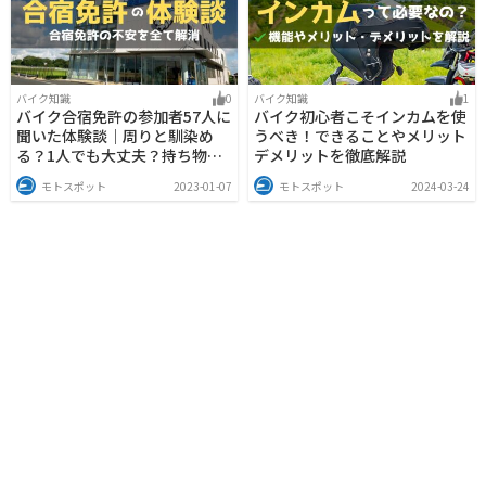
バイク知識
0
バイク知識
1
バイク合宿免許の参加者57人に
バイク初心者こそインカムを使
聞いた体験談｜周りと馴染め
うべき！できることやメリット
る？1人でも大丈夫？持ち物
デメリットを徹底解説
は？
モトスポット
2023-01-07
モトスポット
2024-03-24