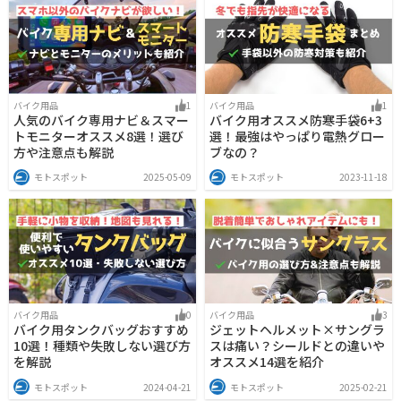
バイク用品
1
バイク用品
1
人気のバイク専用ナビ＆スマー
バイク用オススメ防寒手袋6+3
トモニターオススメ8選！選び
選！最強はやっぱり電熱グロー
方や注意点も解説
ブなの？
モトスポット
2025-05-09
モトスポット
2023-11-18
バイク用品
0
バイク用品
3
バイク用タンクバッグおすすめ
ジェットヘルメット×サングラ
10選！種類や失敗しない選び方
スは痛い？シールドとの違いや
を解説
オススメ14選を紹介
モトスポット
2024-04-21
モトスポット
2025-02-21