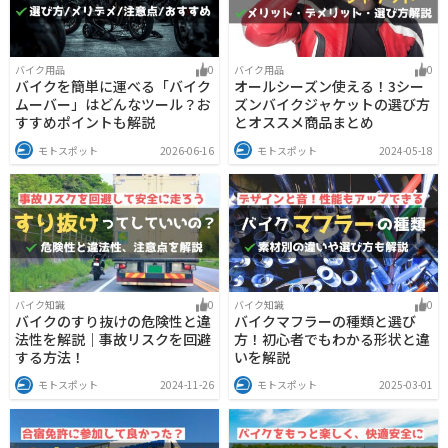
バイク用品
0
バイク用品
0
バイクを簡単に運べる「バイク
オールシーズン使える！3シー
ムーバー」はどんなツール？お
ズンバイクジャケットの選び方
すすめポイントも解説
とオススメ商品まとめ
モトスポット
2026-06-16
モトスポット
2024-05-18
バイク知識
0
バイク知識
0
バイクのすり抜けの危険性と違
バイクマフラーの種類と選び
法性を解説｜事故リスクを回避
方！初心者でもわかる形状と違
する方法！
いを解説
モトスポット
2024-11-26
モトスポット
2025-03-01