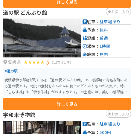
詳しく見る
が完備されているので安心です。四万十川沿いの道をツーリングするのもお
すすめです。 名物は、なんといっても四万十川の恵みを受けた新鮮な seafoo
道の駅 どんぶり館
お気に入り
d です。特に、四万十うなぎは絶品と評判で、蒲焼きや白焼きなどで味わえま
す。また、地元でとれた新鮮な野菜や果物も販売されているので、お土産に
駐車：
駐車場あり
ぴったりです。
予算：
無料
混雑：
普通
滞在：
1時間
施設：
屋内
5
愛媛県
（口コミ1件）
#道の駅
愛媛県伊予郡砥部町にある「道の駅 どんぶり館」は、砥部焼で有名な町にあ
る道の駅です。 地元の食材をふんだんに使ったどんぶりものが人気で、特に
「しらす丼」や「伊予牛丼」がおすすめです。 お土産には、美しい砥部焼の
食器や、地元産の柑橘類などが人気です。 バイクで訪れる場合、道の駅には
詳しく見る
広々とした駐車場が完備されているので安心です。 周辺には、砥部焼の窯元
が点在しており、 pottery体験なども楽しめます。 また、少し足を延ばせば、
宇和米博物館
お気に入り
美しい渓谷美が楽しめる「面河渓」もおすすめです。
駐車：
駐車場あり
予算：
500円