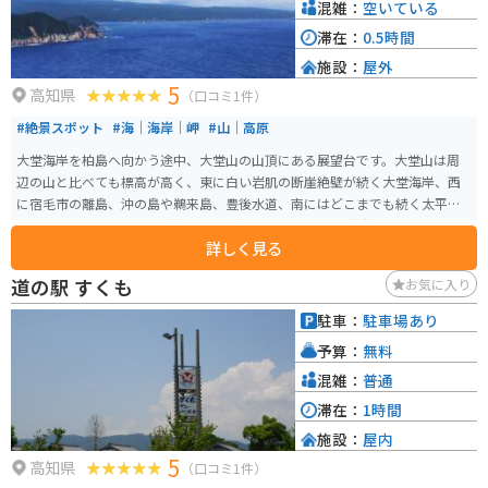
混雑：
空いている
滞在：
0.5時間
施設：
屋外
5
高知県
（口コミ1件）
#絶景スポット
#海｜海岸｜岬
#山｜高原
大堂海岸を柏島へ向かう途中、大堂山の山頂にある展望台です。大堂山は周
辺の山と比べても標高が高く、東に白い岩肌の断崖絶壁が続く大堂海岸、西
に宿毛市の離島、沖の島や鵜来島、豊後水道、南にはどこまでも続く太平洋
と360°のパノラマビューが楽しめる展望スポットです。 柏島を眼下に眺める
詳しく見る
絶景が広がり、展望台から観音岩の間には遊歩道が整備されているため、断
崖絶壁を眺めながらの散策を楽しめる他、タイミングが合えば野生の猿に出
道の駅 すくも
お気に入り
会える大堂お猿公園にも立ち寄ることができます。 展望台に行くまでに駐車
場がありますが、展望台の近くまで車やバイクで上ることもできます。た
駐車：
駐車場あり
だ、道は狭くバイクでのすれ違いはできても、車では少し難しいかもしれま
予算：
無料
せん。200円の協力金を入れる箱がありますが、無料でも展望台まで行けま
す。
混雑：
普通
滞在：
1時間
施設：
屋内
5
高知県
（口コミ1件）