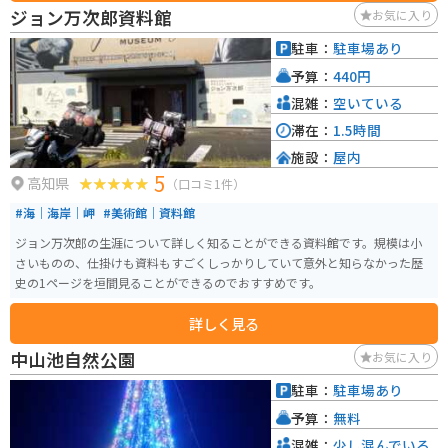
れる場合、道の駅 みまは広々とした駐車場があり、休憩に最適な場所です。
ジョン万次郎資料館
お気に入り
道の駅周辺には、しまなみ海道など、風光明媚な海岸線を走るルートが多く
あります。
駐車：
駐車場あり
予算：
440円
混雑：
空いている
滞在：
1.5時間
施設：
屋内
5
高知県
（口コミ1件）
#海｜海岸｜岬
#美術館｜資料館
ジョン万次郎の生涯について詳しく知ることができる資料館です。規模は小
さいものの、仕掛けも資料もすごくしっかりしていて意外と知らなかった歴
史の1ページを垣間見ることができるのでおすすめです。
詳しく見る
中山池自然公園
お気に入り
駐車：
駐車場あり
予算：
無料
混雑：
少し混んでいる