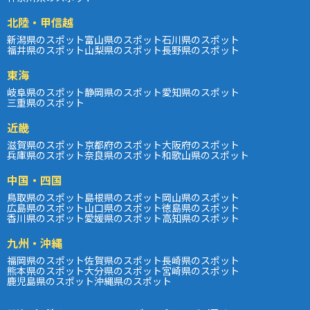
北陸・甲信越
新潟県のスポット
富山県のスポット
石川県のスポット
福井県のスポット
山梨県のスポット
長野県のスポット
東海
岐阜県のスポット
静岡県のスポット
愛知県のスポット
三重県のスポット
近畿
滋賀県のスポット
京都府のスポット
大阪府のスポット
兵庫県のスポット
奈良県のスポット
和歌山県のスポット
中国・四国
鳥取県のスポット
島根県のスポット
岡山県のスポット
広島県のスポット
山口県のスポット
徳島県のスポット
香川県のスポット
愛媛県のスポット
高知県のスポット
九州・沖縄
福岡県のスポット
佐賀県のスポット
長崎県のスポット
熊本県のスポット
大分県のスポット
宮崎県のスポット
鹿児島県のスポット
沖縄県のスポット