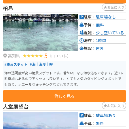
で給水することができます。バイクツーリングで訪れた際は、水分補給に最
柏島
お気に入り
適です。 道の駅 みしょうMIC周辺には、石鎚神社や、美しい渓谷美で知られ
る面河渓など、観光スポットも点在しています。自然豊かな環境で、リフレッ
駐車：
駐車場なし
シュできること間違いなしです。
予算：
無料
混雑：
少し空いている
滞在：
1時間
施設：
屋外
5
高知県
（口コミ1件）
#絶景スポット
#海｜海岸｜岬
海の透明度が高い絶景スポットです。暖かい日なら海水浴もできます。近くに
駐車場もあるのでアクセスも良いです。とても人気のダイビングスポットで
もあり、ホエールウォッチングなどもできます。
詳しく見る
大堂展望台
お気に入り
駐車：
駐車場あり
予算：
無料