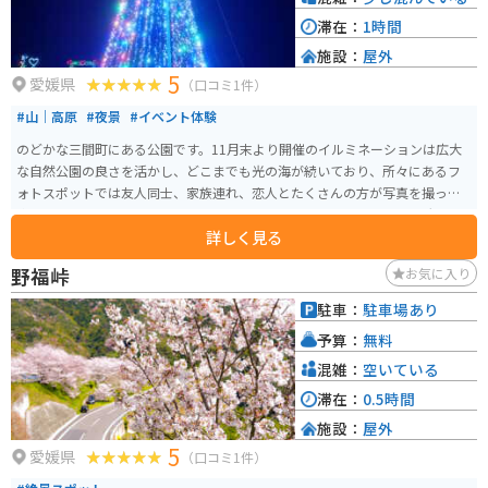
滞在：
1時間
施設：
屋外
5
愛媛県
（口コミ1件）
#山｜高原
#夜景
#イベント体験
のどかな三間町にある公園です。11月末より開催のイルミネーションは広大
な自然公園の良さを活かし、どこまでも光の海が続いており、所々にあるフ
ォトスポットでは友人同士、家族連れ、恋人とたくさんの方が写真を撮って
楽しんでいます。 山間の小さな町なので、イルミネーションの期間も大きな
詳しく見る
混雑なくゆったりと鑑賞することができます。 自然公園というだけあって季
節の花もたくさん植えてあり、春夏秋冬それぞれ違った表情を見られるスポ
野福峠
お気に入り
ットです。
駐車：
駐車場あり
予算：
無料
混雑：
空いている
滞在：
0.5時間
施設：
屋外
5
愛媛県
（口コミ1件）