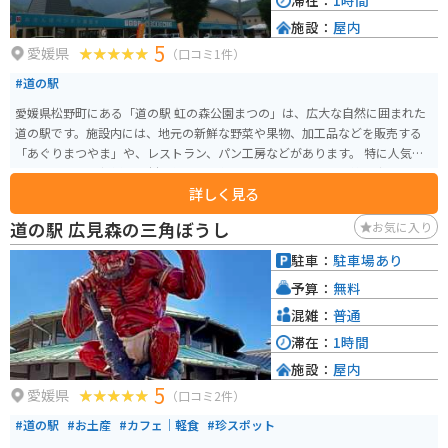
滞在：
1時間
施設：
屋内
5
愛媛県
（口コミ1件）
#道の駅
愛媛県松野町にある「道の駅 虹の森公園まつの」は、広大な自然に囲まれた
道の駅です。施設内には、地元の新鮮な野菜や果物、加工品などを販売する
「あぐりまつやま」や、レストラン、パン工房などがあります。 特に人気な
のは、地元産の新鮮な食材を使った手作りジェラートです。季節限定のフレ
詳しく見る
ーバーもあるので、訪れるたびに新しい味を楽しめます。また、道の駅の隣
接する虹の森公園には、遊具広場や芝生広場、アスレチックなどがあり、子
道の駅 広見森の三角ぼうし
お気に入り
供連れでも一日中楽しめます。 バイクで訪れる場合、道の駅には広い駐車場
が完備されているので安心です。周辺には、四国カルストや滑床渓谷などの
駐車：
駐車場あり
景勝地が点在しており、ツーリングの拠点としても最適です。愛媛県ならで
予算：
無料
はの美しい自然と、美味しいグルメを満喫できる道の駅です。
混雑：
普通
滞在：
1時間
施設：
屋内
5
愛媛県
（口コミ2件）
#道の駅
#お土産
#カフェ｜軽食
#珍スポット