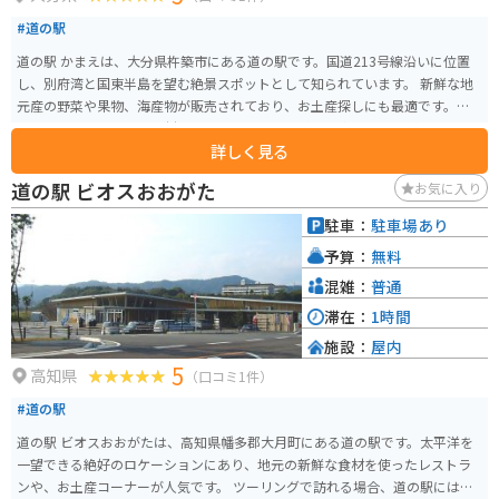
#道の駅
道の駅 かまえは、大分県杵築市にある道の駅です。国道213号線沿いに位置
し、別府湾と国東半島を望む絶景スポットとして知られています。 新鮮な地
元産の野菜や果物、海産物が販売されており、お土産探しにも最適です。レ
ストランでは、地元の食材をふんだんに使った料理を楽しむことができま
詳しく見る
す。特に、新鮮な海の幸を使った海鮮丼がおすすめです。 バイクで訪れる場
合、道の駅 かまえは広い駐車場が完備されているので安心です。また、休憩
道の駅 ビオスおおがた
お気に入り
スペースも充実しており、ツーリングの休憩地点としても最適です。 道の駅
かまえ周辺には、杵築城やハーモニーランドなど、観光スポットも充実して
駐車：
駐車場あり
います。少し足を延ばせば、別府温泉や湯布院温泉などの温泉地にも行くこ
予算：
無料
とができます。
混雑：
普通
滞在：
1時間
施設：
屋内
5
高知県
（口コミ1件）
#道の駅
道の駅 ビオスおおがたは、高知県幡多郡大月町にある道の駅です。太平洋を
一望できる絶好のロケーションにあり、地元の新鮮な食材を使ったレストラ
ンや、お土産コーナーが人気です。 ツーリングで訪れる場合、道の駅には広