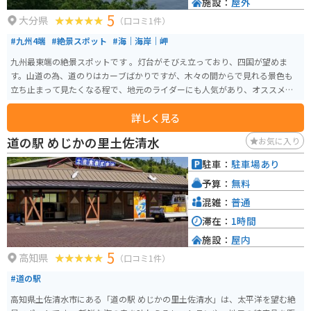
施設：
屋外
5
大分県
（口コミ1件）
#九州4端
#絶景スポット
#海｜海岸｜岬
九州最東端の絶景スポットです 。灯台がそびえ立っており、四国が望めま
す。山道の為、道のりはカーブばかりですが、木々の間からで見れる景色も
立ち止まって見たくなる程で、地元のライダーにも人気があり、オススメス
ポットです。
詳しく見る
道の駅 めじかの里土佐清水
お気に入り
駐車：
駐車場あり
予算：
無料
混雑：
普通
滞在：
1時間
施設：
屋内
5
高知県
（口コミ1件）
#道の駅
高知県土佐清水市にある「道の駅 めじかの里土佐清水」は、太平洋を望む絶