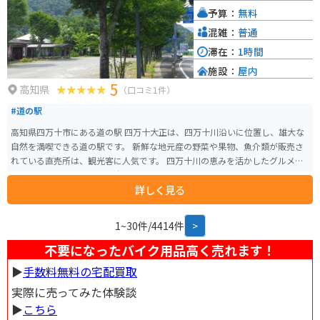
予算：
無料
混雑：
普通
滞在：
1時間
施設：
屋内
5
高知県
（口コミ1件）
#道の駅
高知県四万十市にある道の駅 四万十大正は、四万十川沿いに位置し、雄大な
自然を満喫できる道の駅です。 新鮮な地元産の野菜や果物、魚介類が販売さ
れている直売所は、観光客に人気です。 四万十川の恵みを活かしたグルメも
充実しており、名物の四万十うなぎや鮎の塩焼きなどが味わえます。 特に、
詳しく見る
併設されているレストラン「しまんと」では、窓から四万十川の絶景を眺め
ながら食事を楽しむことができます。 また、道の駅 四万十大正は、バイクツ
ーリングの休憩スポットとしても人気があります。 広々とした駐車場があ
1~30件/4414件
>
り、バイクラックも完備されているので、安心してバイクを停めることがで
きます。 四万十川沿いの道をバイクで走れば、風を感じながら雄大な自然を
不要になったバイク用品高く売れます！
満喫できます。 道の駅 四万十大正を訪れた際には、周辺の観光スポットにも
▶︎
手数料無料の宅配買取
足を運んでみてはいかがでしょうか。 四万十川では、カヌーやSUPなどのア
クティビティを楽しむことができます。 また、沈下橋として有名な「佐田沈
実際に売ってみた体験談
下橋」や「岩間沈下橋」も、道の駅 四万十大正から車で約10分の距離にあり
▶︎
こちら
ます。