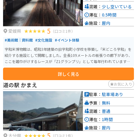
混雑：
少し空いている
滞在：
0.5時間
施設：
屋内
5
愛媛県
（口コミ1件）
#美術館｜資料館
#文化施設
#イベント体験
宇和米博物館は、昭和3年建築の旧宇和町小学校を移築し「米どころ宇和」を
紹介する施設として開館しました。全長109メートルの板張りの廊下があり、
ここを雑巾がけするレースが「Z1グランプリ」として毎年行われています。
大会以外でもタイムチャレンジをすることができ、記念にタイムを証明書に
詳しく見る
してくれます。
道の駅 かまえ
お気に入り
駐車：
駐車場あり
予算：
無料
混雑：
普通
滞在：
1時間
施設：
屋内
5
大分県
（口コミ1件）