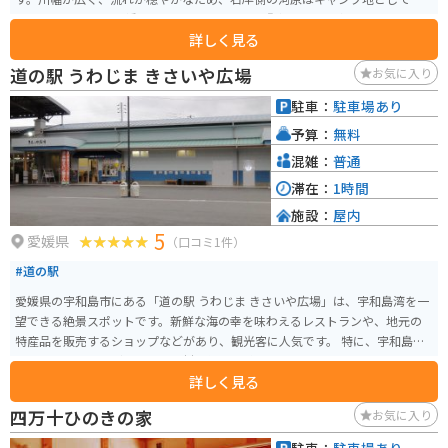
適しています。 この橋は、2003年公開の映画『釣りバカ日誌14』のロケ地と
詳しく見る
なり、釣りファンの間でも有名なスポットです。四万十市勝間に位置し、最
寄りの中村駅から車で約30分の距離にあります。バス利用の場合は、江川崎
道の駅 うわじま きさいや広場
お気に入り
行きに乗車し「鵜の江」バス停で下車するとアクセスできます。 四万十川沿
いには、増水時に川に沈むよう設計された沈下橋が点在し、川と橋、そして
駐車：
駐車場あり
周囲の山々が織りなす景観は四万十川を象徴する風景のひとつとして知られ
予算：
無料
ています。昭和34年に建設された勝間沈下橋は、その特徴的な構造と美しい
風景がとても魅力的です。
混雑：
普通
滞在：
1時間
施設：
屋内
5
愛媛県
（口コミ1件）
#道の駅
愛媛県の宇和島市にある「道の駅 うわじま きさいや広場」は、宇和島湾を一
望できる絶景スポットです。新鮮な海の幸を味わえるレストランや、地元の
特産品を販売するショップなどがあり、観光客に人気です。 特に、宇和島鯛
めしやじゃこ天など、地元の食材を使った料理はおすすめです。バイクで訪れ
詳しく見る
る場合は、道の駅からリアス式海岸線を走る絶景ルートも楽しめます。駐車
場も広く、休憩場所としても最適です。 お土産には、宇和島真珠や伊予柑を
四万十ひのきの家
お気に入り
使ったお菓子などが人気です。