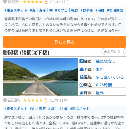
5
愛媛県
（口コミ1件）
#絶景スポット
#海｜海岸｜岬
#カフェ｜軽食
#食事処
#海鮮
#宿泊施設
愛媛県宇和島市の蒋渕という細い細い岬の海岸にあります。目の前が海とい
う立地で、なにも遮ることのない景色を見ながら食事や休憩ができます。目
の前の海は綺麗で少し覗き込めば泳いでる魚が見えるほど。新鮮な海の幸を
いただき、のんびりと海を楽しむことのできる場所です。
詳しく見る
勝間橋 (勝間沈下橋)
お気に入り
駐車：
駐車場なし
予算：
無料
混雑：
少し空いている
滞在：
0.25時間
施設：
屋外
5
高知県
（口コミ1件）
#絶景スポット
#山｜高原
#湖｜川｜滝
#珍スポット
勝間沈下橋は、四万十川に架かる数多くの沈下橋の中で唯一、3本の橋脚を持
つ珍しい構造をした橋です。全長171.4m、幅4.4mで、普通車の通行が可能で
す。川幅が広く、流れが穏やかなため、右岸側の河原はキャンプ地としても