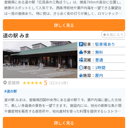
愛媛県にある道の駅「広見森の三角ぼうし」は、標高700mの高台に位置し、
絶景のスポットとして人気です。 西条市街地や瀬戸内海を一望できる展望台
は一見の価値あり。 特に夜は、きらめく街の灯りが美しく、ロマンチックな
雰囲気でデートにも最適です。 地元の新鮮な野菜や果物を販売する直売所
詳しく見る
や、レストラン、カフェもあり、ドライブ中の休憩にもぴったりです。 愛媛
県の名産品であるみかんジュースや、地元産の食材を使った料理も楽しめま
道の駅 みま
お気に入り
す。 バイクで訪れる際は、駐車場も広く、景色が良いのでツーリングの休憩
スポットにおすすめです。 ただし、山の上なので、天候の変化に注意し、防
駐車：
駐車場あり
寒対策も忘れずに行きましょう。 周辺には、四国八十八ヶ所霊場のひとつで
予算：
無料
ある「横峰寺」や、美しい渓谷美で知られる「滑床渓谷」など、観光スポッ
トも点在しているので、合わせて訪れてみるのもおすすめです。
混雑：
普通
滞在：
1時間
施設：
屋内
5
愛媛県
（口コミ1件）
#道の駅
道の駅 みまは、愛媛県四国中央市にある道の駅です。瀬戸内海に面した立地
で、美しい多島美の景色を一望できます。 施設内には、地元の新鮮な魚介類
や農産物を販売する直売所や、地元食材を使った料理を提供するレストラン
があります。特に、新鮮な鯛を使った鯛めしは絶品です。また、瀬戸内海の
詳しく見る
島々を巡る遊覧船乗り場もあり、観光の拠点としても最適です。 バイクで訪