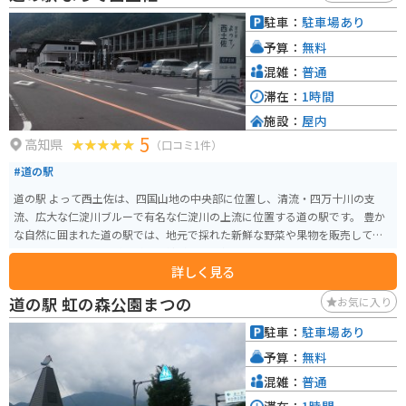
駐車：
駐車場あり
予算：
無料
混雑：
普通
滞在：
1時間
施設：
屋内
5
高知県
（口コミ1件）
#道の駅
道の駅 よって西土佐は、四国山地の中央部に位置し、清流・四万十川の支
流、広大な仁淀川ブルーで有名な仁淀川の上流に位置する道の駅です。 豊か
な自然に囲まれた道の駅では、地元で採れた新鮮な野菜や果物を販売してお
り、特産品であるジビエ料理や鮎料理も人気です。 また、レンタサイクルの
詳しく見る
貸し出しも行っているので、雄大な景色を眺めながらサイクリングを楽しむ
こともできます。 バイクに乗られる方は、道の駅周辺のワインディングロー
道の駅 虹の森公園まつの
お気に入り
ドも人気です。 特に、国道439号線は「酷道」としても知られており、ライ
ダーのチャレンジ精神をくすぐるルートとなっています。 ただし、道幅が狭
駐車：
駐車場あり
くカーブも多いので、走行には十分注意してください。
予算：
無料
混雑：
普通