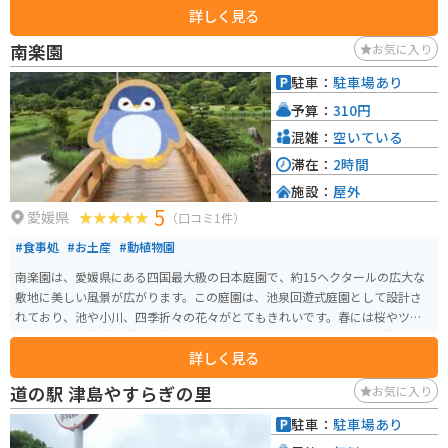
詳しく見る
明媚な海岸線が続くので、ツーリングにも最適なエリアです。 特におすすめ
は、大月町の特産品である「めじかの漬け丼」です。新鮮なめじかを秘伝の
南楽園
お気に入り
タレに漬け込んだ一品は、ご飯との相性も抜群です。また、道の駅に隣接す
る「大月町観光協会」では、観光パンフレットの配布や観光案内も行ってい
駐車：
駐車場あり
るので、ぜひ立ち寄ってみてください。
予算：
310円
混雑：
空いている
滞在：
2時間
施設：
屋外
5
愛媛県
（口コミ1件）
#食事処
#お土産
#動植物園
南楽園は、愛媛県にある四国最大級の日本庭園で、約15ヘクタールの広大な
敷地に美しい風景が広がります。この庭園は、池泉回遊式庭園として設計さ
れており、池や小川、四季折々の花々がとてもきれいです。春には桜やツツ
ジ、夏には花菖蒲、秋には紅葉、冬には梅と、四季を通じて異なる景観を楽
詳しく見る
しめるのが特徴です。 庭園内には、茶室「山荘」や展望台もあり、静かな環
境でゆっくりとした時間を過ごすことができます。また、季節ごとに開催さ
道の駅 津島やすらぎの里
お気に入り
れる花のイベントや茶会、庭園ライトアップなども見どころの一つです。自
然の美しさと日本の伝統美を感じられる南楽園は、リラックスしたひととき
駐車：
駐車場あり
を過ごすのに最適なスポットです。