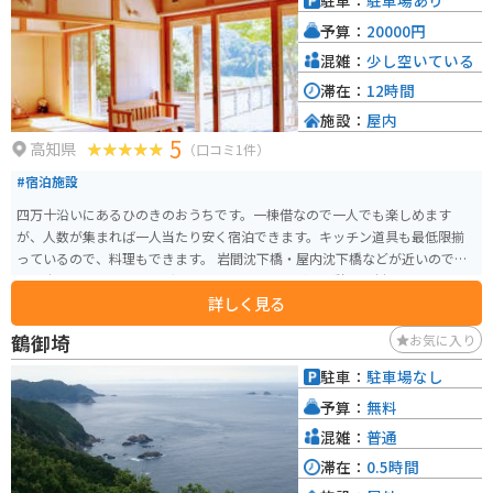
駐車：
駐車場あり
予算：
20000円
混雑：
少し空いている
滞在：
12時間
施設：
屋内
5
高知県
（口コミ1件）
#宿泊施設
四万十沿いにあるひのきのおうちです。一棟借なので一人でも楽しめます
が、人数が集まれば一人当たり安く宿泊できます。キッチン道具も最低限揃
っているので、料理もできます。 岩間沈下橋・屋内沈下橋などが近いので、
四万十川沿いのツーリングを楽しみ、道の駅などで休憩、食材を買って、ひ
詳しく見る
のきの家で宿泊するのもアリです。 ひのきの家というだけあって、お風呂も
ひのきなので、疲れが取れます。 ただ、近くにコンビニなど買い物できる場
鶴御埼
お気に入り
所がないので、最低限の食材は買ってから向かうことをオススメします。GW
やお盆は予約がすぐ埋まるので、前もってチェックするか、閑散期が狙い目
駐車：
駐車場なし
です。
予算：
無料
混雑：
普通
滞在：
0.5時間