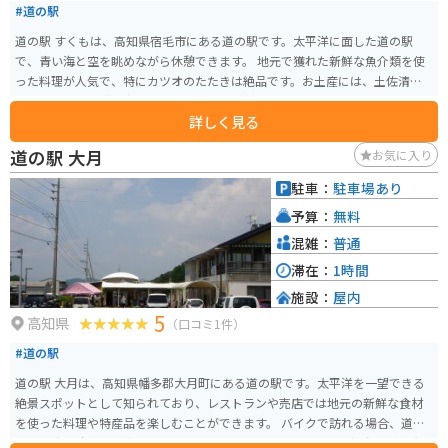
#道の駅
道の駅 すくもは、高知県宿毛市にある道の駅です。太平洋に面した道の駅
で、青い海と空を眺めながら休憩できます。 地元で獲れた新鮮な魚介類を使
った料理が人気で、特にカツオのたたきは絶品です。お土産には、土佐清水
産の天日塩や、柑橘類を使った加工品などがおすすめです。 バイクで訪れる
詳しく見る
場合、道の駅から海岸線沿いを走るルートがおすすめです。太平洋の雄大な
景色を楽しみながら、ツーリングを楽しめます。道の駅には、バイクスタン
道の駅 大月
お気に入り
ドや休憩スペースも用意されているので安心です。
駐車：
駐車場あり
予算：
無料
混雑：
普通
滞在：
1時間
施設：
屋内
5
高知県
（口コミ1件）
#道の駅
道の駅 大月は、高知県幡多郡大月町にある道の駅です。太平洋を一望できる
絶景スポットとして知られており、レストランや売店では地元の新鮮な食材
を使った料理や特産品を楽しむことができます。 バイクで訪れる場合、道の
駅には広い駐車場が完備されているので安心です。周辺には、柏島など風光