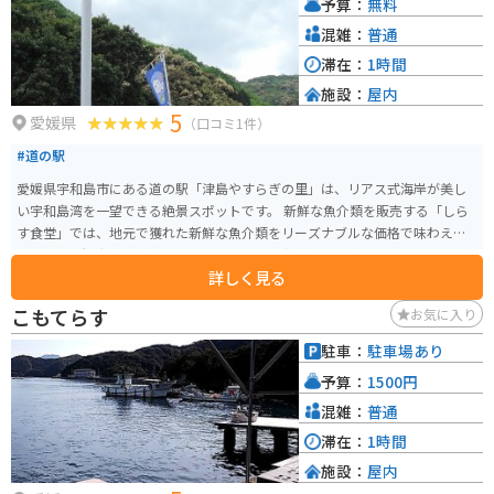
予算：
無料
混雑：
普通
滞在：
1時間
施設：
屋内
5
愛媛県
（口コミ1件）
#道の駅
愛媛県宇和島市にある道の駅「津島やすらぎの里」は、リアス式海岸が美し
い宇和島湾を一望できる絶景スポットです。 新鮮な魚介類を販売する「しら
す食堂」では、地元で獲れた新鮮な魚介類をリーズナブルな価格で味わえる
とあって、観光客に人気です。 おすすめは、新鮮な魚介類をふんだんに使っ
詳しく見る
た海鮮丼や、地元産のしらすを使ったしらす丼です。 また、お土産コーナー
では、地元産の柑橘類や海産物の加工品など、バラエティ豊かなお土産が販
こもてらす
お気に入り
売されています。 バイクで訪れる場合、道の駅には広々とした駐車場が完備
されているので安心です。 宇和島湾岸道路沿いに位置しているので、ツーリ
駐車：
駐車場あり
ングの休憩スポットとしても最適です。 周辺には、リアス式海岸を巡る遊覧
予算：
1500円
船や、海釣り体験ができる施設など、観光スポットも充実しているので、合
わせて訪れてみるのもおすすめです。
混雑：
普通
滞在：
1時間
施設：
屋内