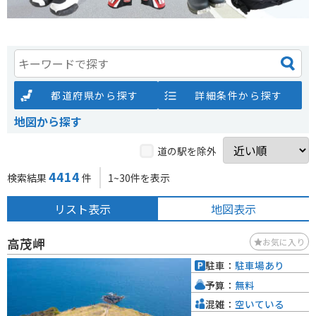
都道府県から探す
詳細条件から探す
地図から探す
道の駅を除外
4414
検索結果
件
1~30件を表示
リスト表示
地図表示
高茂岬
お気に入り
駐車：
駐車場あり
予算：
無料
混雑：
空いている