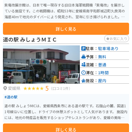
紫電改展示館は、日本で唯一現存する旧日本海軍戦闘機「紫電改」を展示し
ている施設です。この戦闘機は、昭和53年に愛媛県南宇和郡城辺町久良湾の
海底40mで地元のダイバーにより発見され、翌年に引き揚げられました。紫
電改は、ゼロ戦に次ぐ新鋭機として終戦間近に開発されたもので、海軍の中
詳しく見る
でも最も優れた戦闘機だったと言われています。 世界にはわずか4機しか現存
していないこの貴重な戦闘機は、展示館内で一般公開されており、その他に
道の駅 みしょうＭＩＣ
お気に入り
もパイロットの写真、機体とともに引き上げられた品々、紫電改に関する資
料、再現映像なども観ることができます。 事前に連絡すれば、施設のスタッ
駐車：
駐車場あり
フが説明をしながら館内を案内してくれます。紫電改展示館では、歴史的な
予算：
無料
貴重さを有するこの戦闘機を目の当たりにし、当時の航空史を学ぶことがで
きます。
混雑：
普通
滞在：
1時間
施設：
屋内
5
愛媛県
（口コミ1件）
#道の駅
道の駅 みしょうMICは、愛媛県西条市にある道の駅です。石鎚山の麓、国道1
1号線沿いに位置し、ドライブの休憩スポットとして人気があります。 施設内
には、地元の特産品を販売するショップやレストランがあり、愛媛の美味し
いものが楽しめます。特に、名産の柑橘類を使ったジュースやスイーツはお
詳しく見る
すすめです。また、石鎚山系から湧き出るミネラル豊富な水が自慢で、無料