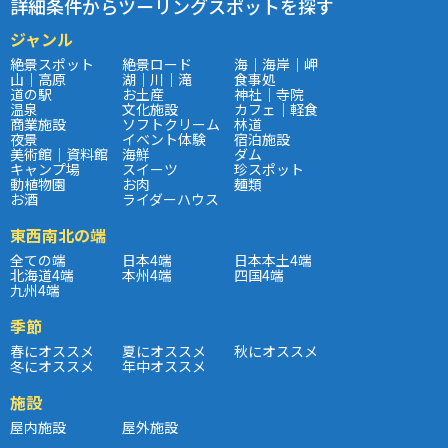
詳細条件からツーリングスポットを探す
ジャンル
絶景スポット
絶景ロード
海｜海岸｜岬
山｜高原
湖｜川｜滝
食事処
道の駅
お土産
神社｜寺院
温泉
文化施設
カフェ｜軽食
商業施設
ソフトクリーム
林道
夜景
イベント体験
宿泊施設
美術館｜資料館
海鮮
ダム
キャンプ場
スイーツ
珍スポット
動植物園
お肉
麺類
お酒
ライダーハウス
東西南北の端
全ての端
日本4端
日本本土4端
北海道4端
本州4端
四国4端
九州4端
季節
春にオススメ
夏にオススメ
秋にオススメ
冬にオススメ
年中オススメ
施設
屋内施設
屋外施設