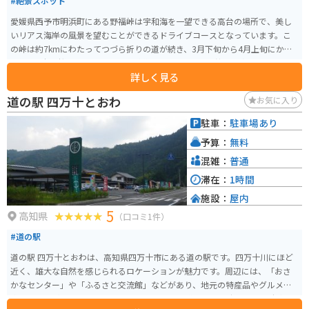
#絶景スポット
愛媛県西予市明浜町にある野福峠は宇和海を一望できる高台の場所で、美し
いリアス海岸の風景を望むことができるドライブコースとなっています。こ
の峠は約7kmにわたってつづら折りの道が続き、3月下旬から4月上旬にかけ
て約400本の桜「ソメイヨシノ」が道沿いに咲きます。峠の途中には小さな公
詳しく見る
園があり、車を停めてゆっくり景色を楽しむことができます。 毎年3月の最終
日曜日には「野福峠さくら祭り」が開催され、多くの観光客で賑わいます。
道の駅 四万十とおわ
お気に入り
道はカーブが続きますので、運転する際はご注意ください。
駐車：
駐車場あり
予算：
無料
混雑：
普通
滞在：
1時間
施設：
屋内
5
高知県
（口コミ1件）
#道の駅
道の駅 四万十とおわは、高知県四万十市にある道の駅です。四万十川にほど
近く、雄大な自然を感じられるロケーションが魅力です。周辺には、「おさ
かなセンター」や「ふるさと交流館」などがあり、地元の特産品やグルメを
楽しむことができます。 バイクで訪れる場合、道の駅には広々とした駐車場