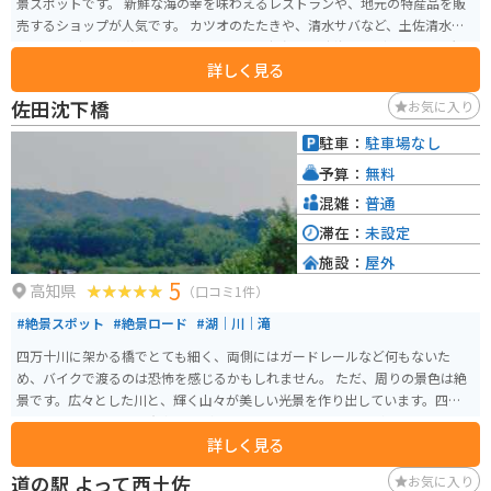
景スポットです。 新鮮な海の幸を味わえるレストランや、地元の特産品を販
売するショップが人気です。 カツオのたたきや、清水サバなど、土佐清水な
らではのグルメを堪能できます。 また、足摺岬や竜串海岸など、周辺には観
詳しく見る
光スポットも豊富です。 バイクで訪れる場合、道の駅から海岸線沿いを走る
と、太平洋の雄大な景色を眺めながらツーリングを楽しめます。 駐車場も広
佐田沈下橋
お気に入り
く、休憩場所としても最適です。 訪れた際は、ぜひ「ジョン万次郎資料館」
にも立ち寄ってみてください。 幕末に土佐清水からアメリカに渡ったジョン
駐車：
駐車場なし
万次郎の生涯について学ぶことができます。
予算：
無料
混雑：
普通
滞在：
未設定
施設：
屋外
5
高知県
（口コミ1件）
#絶景スポット
#絶景ロード
#湖｜川｜滝
四万十川に架かる橋でとても細く、両側にはガードレールなど何もないた
め、バイクで渡るのは恐怖を感じるかもしれません。 ただ、周りの景色は絶
景です。広々とした川と、輝く山々が美しい光景を作り出しています。四万十
川は夏場暑いことでも有名ですが、夏こそ、素晴らしい景色が見られます。
詳しく見る
道の駅 よって西土佐
お気に入り