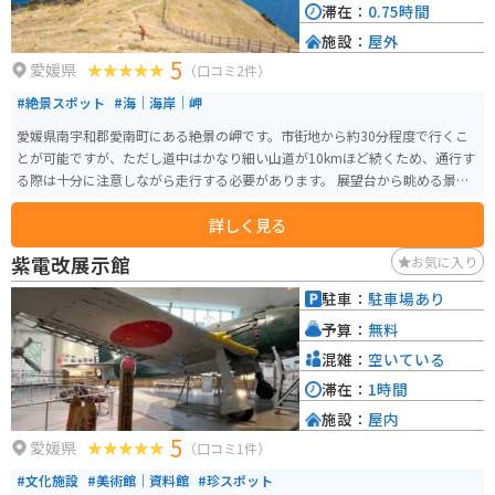
滞在：
0.75時間
施設：
屋外
5
愛媛県
（口コミ2件）
#絶景スポット
#海｜海岸｜岬
愛媛県南宇和郡愛南町にある絶景の岬です。市街地から約30分程度で行くこ
とが可能ですが、ただし道中はかなり細い山道が10kmほど続くため、通行す
る際は十分に注意しながら走行する必要があります。 展望台から眺める景色
は、黄緑の草原と海の鮮やかな青さが綺麗なコントラストになっていてとて
詳しく見る
も綺麗です。西側に向かって突き出しているので、夕景も絶景です。
紫電改展示館
お気に入り
駐車：
駐車場あり
予算：
無料
混雑：
空いている
滞在：
1時間
施設：
屋内
5
愛媛県
（口コミ1件）
#文化施設
#美術館｜資料館
#珍スポット