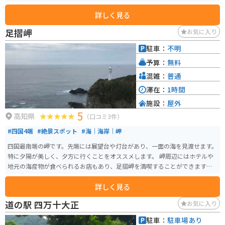
い駐車場が完備されているので安心です。また、周辺には海岸線沿いを走る
詳しく見る
絶景ルートがいくつかあるので、バイクで走るのにも最適な場所です。 特産
品としては、高知県産の新鮮な魚介類や、柑橘類を使ったジュースなどがお
足摺岬
お気に入り
すすめです。道の駅で購入できるのはもちろん、周辺の飲食店でも味わうこ
とができます。
駐車：
不明
予算：
無料
混雑：
普通
滞在：
1時間
施設：
屋外
5
高知県
（口コミ3件）
#四国4端
#絶景スポット
#海｜海岸｜岬
四国最南端の岬です。先端には展望台や灯台があり、一面の海を見渡せます。
特に夕陽が美しく、夕方に行くことをオススメします。 岬周辺にはホテルや
地元の海産物が食べられるお店もあり、足摺岬を満喫することができます。
足摺岬までは海沿いの道を走っていくので、とても気持ち良いです。
詳しく見る
道の駅 四万十大正
お気に入り
駐車：
駐車場あり