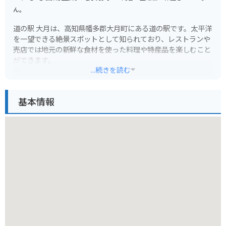
ん。
道の駅 大月は、高知県幡多郡大月町にある道の駅です。太平洋
を一望できる絶景スポットとして知られており、レストランや
売店では地元の新鮮な食材を使った料理や特産品を楽しむこと
ができます。
...続きを読む
バイクで訪れる場合、道の駅には広い駐車場が完備されている
ので安心です。周辺には、柏島など風光明媚な海岸線が続くの
基本情報
で、ツーリングにも最適なエリアです。
特におすすめは、大月町の特産品である「めじかの漬け丼」で
す。新鮮なめじかを秘伝のタレに漬け込んだ一品は、ご飯との
相性も抜群です。また、道の駅に隣接する「大月町観光協会」
では、観光パンフレットの配布や観光案内も行っているので、
ぜひ立ち寄ってみてください。