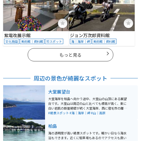
紫電改展示館
ジョン万次郎資料館
文化施設
美術館｜資料館
珍スポット
海｜海岸｜岬
美術館｜資料館
もっと見る
周辺の景色が綺麗なスポット
大堂展望台
大堂海岸を柏島へ向かう途中、大堂山の山頂にある展望
台です。大堂山は周辺の山と比べても標高が高く、東に
白い岩肌の断崖絶壁が続く大堂海岸、西に宿毛市の離
島、沖の島や鵜来島、豊後水道、南にはどこまでも続く
#絶景スポット
#海｜海岸｜岬
#山｜高原
太平洋と360°のパノラマビューが楽しめる展望スポット
です。 柏島を眼下に眺める絶景が広がり、展望台から観
柏島
音岩の間には遊歩道が整備されているため、断崖絶壁を
眺めながらの散策を楽しめる他、タイミングが合えば野
海の透明度が高い絶景スポットです。暖かい日なら海水
生の猿に出会える大堂お猿公園にも立ち寄ることができ
浴もできます。近くに駐車場もあるのでアクセスも良い