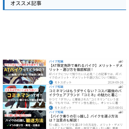
オススメ記事
バイク知識
0
【AT限定免許で乗れるバイク】メリット・デメ
リット・選び方を徹底解説！
ATバイクについて知りたい人必見！この記事では、ATバ
イクのメリット・デメリットや選び方について解説しま
す。 実はAT限定免許で乗れるバイクの種類は多数ありま
モトスポット
2024-09-26
す。記事を参考に、自分に合ったATバイクを選びましょ
バイク知識
0
う。
コミネマンはもうダサくない？コスパ最強のバ
イクウェアブランド『コミネ』の魅力と着こな
し術
かつて「ダサい」と揶揄された“コミネマン”という言
葉。でも今では、デザイン性も進化し、オシャレに着こ
なせるコミネ製品が続々登場。コスパと安全性に優れた
モトスポット
2025-08-01
アイテムを使って、街でもツーリングでも浮かないスマ
バイク知識
0
ートなスタイルを目指そう！
【バイク乗りの引っ越し】バイクを運ぶ方法
は？注意点も解説！
引っ越しでバイクを運ぶ4つの方法を、メリット・デメリ
ットとともに解説。自走・自分で運ぶ・引っ越し業者・