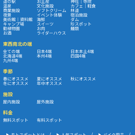
道の駅
お土産
神社｜寺院
温泉
文化施設
カフェ｜軽食
商業施設
ソフトクリーム
林道
夜景
イベント体験
宿泊施設
美術館｜資料館
海鮮
ダム
キャンプ場
スイーツ
珍スポット
動植物園
お肉
麺類
お酒
ライダーハウス
東西南北の端
全ての端
日本4端
日本本土4端
北海道4端
本州4端
四国4端
九州4端
季節
春にオススメ
夏にオススメ
秋にオススメ
冬にオススメ
年中オススメ
施設
屋内施設
屋外施設
料金
無料スポット
有料スポット
モトスポットとは
人気スポット
バイク用品