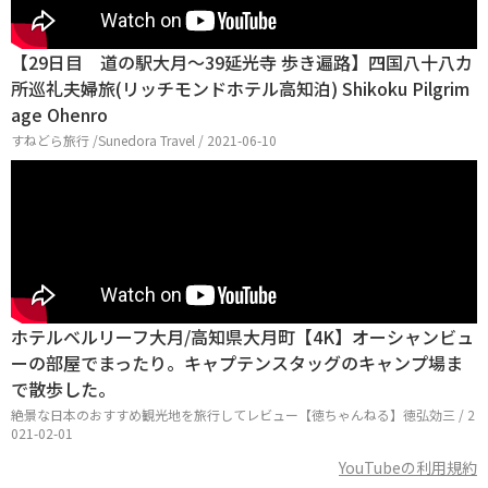
【29日目 道の駅大月～39延光寺 歩き遍路】四国八十八カ
所巡礼夫婦旅(リッチモンドホテル高知泊) Shikoku Pilgrim
age Ohenro
すねどら旅行 /Sunedora Travel / 2021-06-10
ホテルベルリーフ大月/高知県大月町【4K】オーシャンビュ
ーの部屋でまったり。キャプテンスタッグのキャンプ場ま
で散歩した。
絶景な日本のおすすめ観光地を旅行してレビュー【徳ちゃんねる】徳弘効三 / 2
021-02-01
YouTubeの利用規約