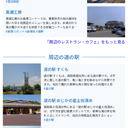
すのに最適なスポットです。
幸をいただき、のんびりと海を楽しむことのできる場所
#宿泊施設
です。
黒潮工房
黒潮工房のお食事コーナーでは、春夏秋冬の旬の食材を
用いた中土佐限定のメニューを楽しめます。本場のわら
焼き鰹タタキ造りを体感できる体験コーナーもありま
す。かつおのタタキ体験の場所からは、漁師町・久礼の
#絶景スポット
#食事処
#海鮮
町並みや太平洋の海原を見渡せ、絶景の中で本場の豪快
なわら焼きタタキを体験できます。
「周辺のレストラン・カフェ」をもっと見る
周辺の道の駅
道の駅 すくも
道の駅 すくもは、高知県宿毛市にある道の駅です。太平
洋に面した道の駅で、青い海と空を眺めながら休憩でき
ます。 地元で獲れた新鮮な魚介類を使った料理が人気
で、特にカツオのたたきは絶品です。お土産には、土佐
#道の駅
清水産の天日塩や、柑橘類を使った加工品などがおすす
めです。 バイクで訪れる場合、道の駅から海岸線沿いを
道の駅 めじかの里土佐清水
走るルートがおすすめです。太平洋の雄大な景色を楽し
みながら、ツーリングを楽しめます。道の駅には、バイ
高知県土佐清水市にある「道の駅 めじかの里土佐清水」
クスタンドや休憩スペースも用意されているので安心で
は、太平洋を望む絶景スポットです。 新鮮な海の幸を味
す。
わえるレストランや、地元の特産品を販売するショップ
が人気です。 カツオのたたきや、清水サバなど、土佐清
#道の駅
水ならではのグルメを堪能できます。 また、足摺岬や竜