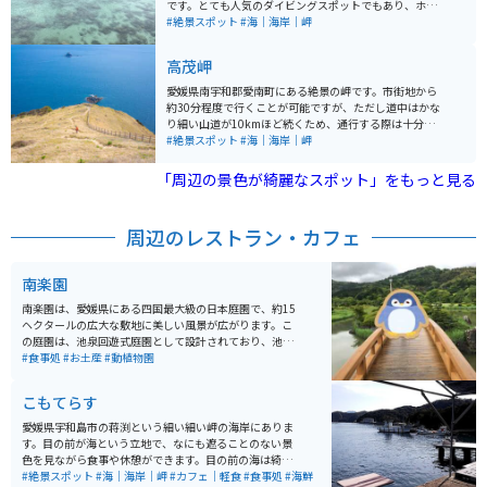
ます。 展望台に行くまでに駐車場がありますが、展望台
です。とても人気のダイビングスポットでもあり、ホエ
の近くまで車やバイクで上ることもできます。ただ、道
ールウォッチングなどもできます。
#絶景スポット
#海｜海岸｜岬
は狭くバイクでのすれ違いはできても、車では少し難し
いかもしれません。200円の協力金を入れる箱がありま
高茂岬
すが、無料でも展望台まで行けます。
愛媛県南宇和郡愛南町にある絶景の岬です。市街地から
約30分程度で行くことが可能ですが、ただし道中はかな
り細い山道が10kmほど続くため、通行する際は十分に
注意しながら走行する必要があります。 展望台から眺め
#絶景スポット
#海｜海岸｜岬
る景色は、黄緑の草原と海の鮮やかな青さが綺麗なコン
トラストになっていてとても綺麗です。西側に向かって
「周辺の景色が綺麗なスポット」をもっと見る
突き出しているので、夕景も絶景です。
周辺のレストラン・カフェ
南楽園
南楽園は、愛媛県にある四国最大級の日本庭園で、約15
ヘクタールの広大な敷地に美しい風景が広がります。こ
の庭園は、池泉回遊式庭園として設計されており、池や
小川、四季折々の花々がとてもきれいです。春には桜や
#食事処
#お土産
#動植物園
ツツジ、夏には花菖蒲、秋には紅葉、冬には梅と、四季
を通じて異なる景観を楽しめるのが特徴です。 庭園内に
こもてらす
は、茶室「山荘」や展望台もあり、静かな環境でゆっく
りとした時間を過ごすことができます。また、季節ごと
愛媛県宇和島市の蒋渕という細い細い岬の海岸にありま
に開催される花のイベントや茶会、庭園ライトアップな
す。目の前が海という立地で、なにも遮ることのない景
ども見どころの一つです。自然の美しさと日本の伝統美
色を見ながら食事や休憩ができます。目の前の海は綺麗
を感じられる南楽園は、リラックスしたひとときを過ご
で少し覗き込めば泳いでる魚が見えるほど。新鮮な海の
#絶景スポット
#海｜海岸｜岬
#カフェ｜軽食
#食事処
#海鮮