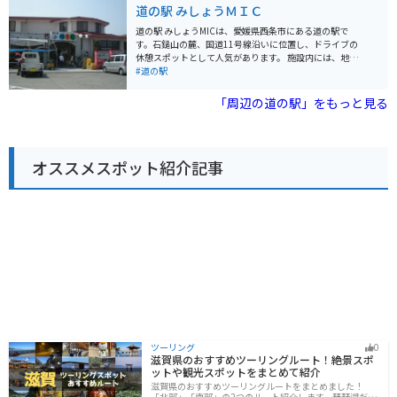
串海岸など、周辺には観光スポットも豊富です。 バイク
道の駅 みしょうＭＩＣ
で訪れる場合、道の駅から海岸線沿いを走ると、太平洋
の雄大な景色を眺めながらツーリングを楽しめます。 駐
道の駅 みしょうMICは、愛媛県西条市にある道の駅で
車場も広く、休憩場所としても最適です。 訪れた際は、
す。石鎚山の麓、国道11号線沿いに位置し、ドライブの
ぜひ「ジョン万次郎資料館」にも立ち寄ってみてくださ
休憩スポットとして人気があります。 施設内には、地元
い。 幕末に土佐清水からアメリカに渡ったジョン万次郎
の特産品を販売するショップやレストランがあり、愛媛
#道の駅
の生涯について学ぶことができます。
の美味しいものが楽しめます。特に、名産の柑橘類を使
ったジュースやスイーツはおすすめです。また、石鎚山
「周辺の道の駅」をもっと見る
系から湧き出るミネラル豊富な水が自慢で、無料で給水
することができます。バイクツーリングで訪れた際は、
水分補給に最適です。 道の駅 みしょうMIC周辺には、石
鎚神社や、美しい渓谷美で知られる面河渓など、観光ス
オススメスポット紹介記事
ポットも点在しています。自然豊かな環境で、リフレッ
シュできること間違いなしです。
ツーリング
0
滋賀県のおすすめツーリングルート！絶景スポ
ットや観光スポットをまとめて紹介
滋賀県のおすすめツーリングルートをまとめました！
「北部」「南部」の2つのルート紹介します。琵琶湖だけ