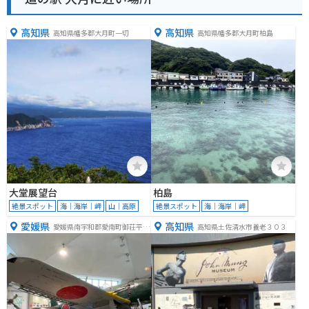
高知県
高知県
高知県幡多郡大月町一切
高知県幡多郡大月町柏島
大堂展望台
柏島
絶景スポット
海｜海岸｜岬
山｜高原
絶景スポット
海｜海岸｜岬
愛媛県
高知県
愛媛県南宇和郡愛南町御荘平城
高知県土佐清水市養老３０３
５６８８