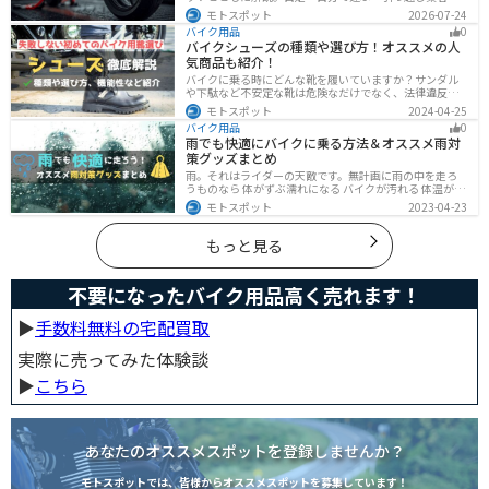
バイク専門業者の選び方や輸送時の注意点、駐輪場所の
モトスポット
2026-07-24
確保、住所変更など必要な手続きも紹介します。
バイク用品
0
バイクシューズの種類や選び方！オススメの人
気商品も紹介！
バイクに乗る時にどんな靴を履いていますか？サンダル
や下駄など不安定な靴は危険なだけでなく、法律違反に
なる可能性もあります。バイクに乗るときはバイク用に
モトスポット
2024-04-25
作られた専用の靴を履くようにしましょう。操作性や安
バイク用品
0
全性の向上性だけでなく、バイクとの一体感でよりカッ
雨でも快適にバイクに乗る方法＆オススメ雨対
コよくなります。
策グッズまとめ
雨。それはライダーの天敵です。無計画に雨の中を走ろ
うものなら 体がずぶ濡れになる バイクが汚れる 体温が奪
われて集中力が低下する 雨で視界が悪くなる 路面が濡れ
モトスポット
2023-04-23
て滑りやすくなるなど、晴れの日にはないマイナス要素
が盛りだくさんでライダーに押し寄せてきます。そんな
雨の中を好んで走ろうなんて誰も考えていないはずです
もっと見る
が、どうしても避けられない場合もありますよね。この
記事では、レインウエアや防水バッグをはじめ、ライダ
ーや荷物を雨から守るための方法やグッズなどについて
不要になったバイク用品高く売れます！
紹介します。雨はライダーにとって非常に厄介なモノで
すが、バッチリと対策しておけば意外と快適に走れてし
まうものです
▶︎
手数料無料の宅配買取
実際に売ってみた体験談
▶︎
こちら
あなたのオススメスポットを登録しませんか？
モトスポットでは、皆様からオススメスポットを募集しています！