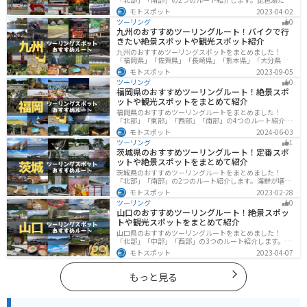
でなく、比叡山ドライブウェイなどの山を楽しめるスポ
モトスポット
2023-04-02
ットも多数あります。バイクで滋賀県にツーリングに行
ツーリング
0
く際は参考にしてください。
九州のおすすめツーリングルート！バイクで行
きたい絶景スポットや観光スポット紹介
九州のおすすめツーリングスポットをまとめました！
「福岡県」「佐賀県」「長崎県」「熊本県」「大分県」
「宮崎都」「鹿児島県」の各県の観光地紹介します。自
モトスポット
2023-09-05
然豊かな山々や湖、温泉地が点在し、四季折々の景色を
ツーリング
0
楽しめるスポットが多数あります。バイクで九州にツー
福岡県のおすすめツーリングルート！絶景スポ
リングに行く際は参考にしてください。
ットや観光スポットをまとめて紹介
福岡県のおすすめツーリングルートをまとめました！
「北部」「東部」「西部」「南部」の4つのルート紹介し
ます。豊かな自然から歴史ある名所、グルメまで多彩な
モトスポット
2024-06-03
魅力が詰まっており、様々な楽しみ方ができます。バイ
ツーリング
1
クで福岡県にツーリングに行く際は参考にしてくださ
茨城県のおすすめツーリングルート！定番スポ
い。
ットや絶景スポットをまとめて紹介
茨城県のおすすめツーリングルートをまとめました！
「北部」「南部」の2つのルート紹介します。海鮮が堪能
できる港や梅の景勝地、自然豊かな山々があるのでツー
モトスポット
2023-02-28
リングにもってこいです。バイクで茨城県にツーリング
ツーリング
0
に行く際は参考にしてください。
山口のおすすめツーリングルート！絶景スポッ
トや観光スポットをまとめて紹介
山口県のおすすめツーリングルートをまとめました！
「北部」「中部」「西部」の3つのルート紹介します。美
しい海岸線や山々を楽しむことができます。バイクで山
モトスポット
2023-04-07
口県にツーリングに行く際は参考にしてください。
もっと見る