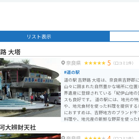
リスト表示
路 大塔
5
奈良県
（口コミ1件）
#道の駅
道の駅 吉野路 大塔は、奈良県吉野郡
山々に囲まれた自然豊かな場所に位置
界遺産に登録されている「紀伊山地の
スも良好です。 道の駅には、地元の特産品を販売するショップ
や、地元食材を使った料理を提供する
におすすめは、吉野地方のブランド牛
料理や、地元産の新鮮な野菜を使った
辺には、温泉施設やキャンプ場なども
河大辨財天社
ゆったりと過ごすことができます。 バイクで訪れる場合、道の
4
奈良県
駅には広々とした駐車場が完備されて
（口コミ1件）