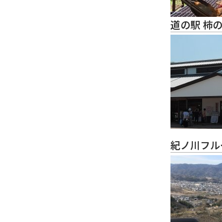
道の駅 柿
紀ノ川フル