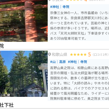
は、吉野熊野国立公園の絶景を望むワ
#神社｜寺院
ため、ツーリングの拠点としても最適
宗像三女神の一人、市杵島姫命（いち
イラインは、関西屈指の絶景ロードと
祭神とする、奈良県吉野郡天川村にあ
ライダーを魅了しています。
の一つと言われています。芸能の神と
係の参拝が多いそうです。場所は、近
バス「天河大辨財天社」下車徒歩すぐ
あり30台駐車可能です。
院
5
和歌山県
（口コミ1件
#山｜高原
#神社｜寺院
高野山奥之院は、和歌山県にある高野
言宗の開祖・弘法大師空海が眠る場所
雰囲気の中、数多くの墓碑が立ち並び
います。特に「大師の読み」や木々の美し
に訪れる際は、バイクでのアクセスも
緑豊かで風光明媚なため、ライダーに
院無料駐車場に停めて、奥之院までは
奥之院までの道は穏やかですが、急カ
社下社
を心掛けましょう。