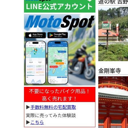
道の駅 吉野
金剛峯寺
不要になったバイク用品！
高く売れます！
▶︎
手数料無料の宅配買取
実際に売ってみた体験談
▶︎
こちら