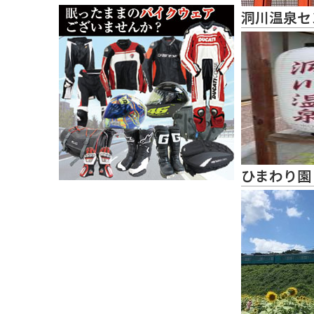
洞川温泉セ
ひまわり園