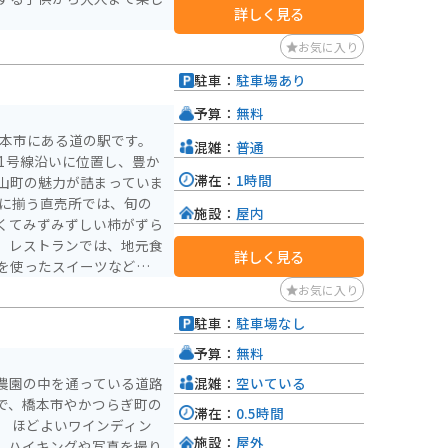
詳しく見る
お気に入り
駐車：
駐車場あり
）
予算：
無料
橋本市にある道の駅です。
混雑：
普通
1号線沿いに位置し、豊か
滞在：
1時間
山町の魅力が詰まっていま
施設：
屋内
くてみずみずしい柿がずら
、レストランでは、地元食
詳しく見る
を使ったスイーツなどが味
お気に入り
ィングロードは、変化に富
駐車：
駐車場なし
せません。周辺には、世界
）
して知られる龍神温泉な
予算：
無料
混雑：
空いている
農園の中を通っている道路
で、橋本市やかつらぎ町の
滞在：
0.5時間
。 ほどよいワインディン
施設：
屋外
。ハイキングや写真を撮り