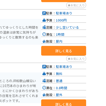
お気に入り
駐車：
駐車場あり
予算：
1000円
混雑：
少し空いている
れてゆっくりとした時間を
後の温泉は非常に気持ちが
滞在：
1時間
ゆっくりと散策するのも楽
施設：
屋内
詳しく見る
お気に入り
駐車：
駐車場あり
予算：
無料
混雑：
普通
ところのJR和歌山線沿い
に10万本のひまわりが咲
滞在：
0.8時間
。とにかくひまわりがあち
施設：
屋外
の日常を忘れさせてくれま
スポットです。
詳しく見る