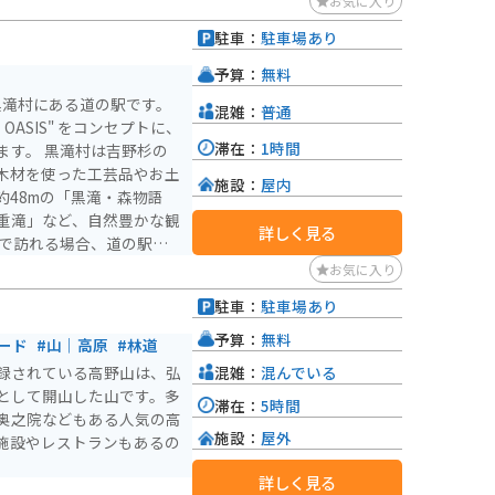
お気に入り
駐車：
駐車場あり
予算：
無料
黒滝村にある道の駅です。
混雑：
普通
OASIS" をコンセプトに、
滞在：
1時間
は吉野杉の
木材を使った工芸品やお土
施設：
屋内
約48mの「黒滝・森物語
重滝」など、自然豊かな観
詳しく見る
ので安心です。周辺の国道
お気に入り
ィングロードとしても人気が
駐車：
駐車場あり
憩がて
）
ったスイーツや、名物の猪
予算：
無料
ード
#山｜高原
#林道
うか。
混雑：
混んでいる
録されている高野山は、弘
として開山した山です。多
滞在：
5時間
奥之院などもある人気の高
施設：
屋外
施設やレストランもあるの
詳しく見る