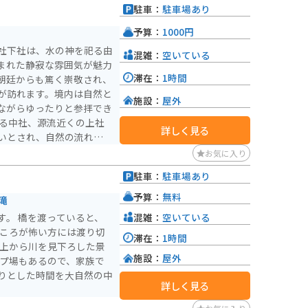
駐車：
駐車場あり
予算：
1000円
社下社は、水の神を祀る由
混雑：
空いている
まれた静寂な雰囲気が魅力
滞在：
1時間
朝廷からも篤く崇敬され、
が訪れます。境内は自然と
施設：
屋外
ながらゆったりと参拝でき
詳しく見る
いとされ、自然の流れに沿
ます。山間部に位置するた
お気に入り
リングにも最適ですが、道
駐車：
駐車場あり
要です。自然に包まれた静
予算：
無料
滝
混雑：
空いている
す。 橋を渡っていると、
ところが怖い方には渡り切
滞在：
1時間
、上から川を見下ろした景
施設：
屋外
ンプ場もあるので、家族で
りとした時間を大自然の中
詳しく見る