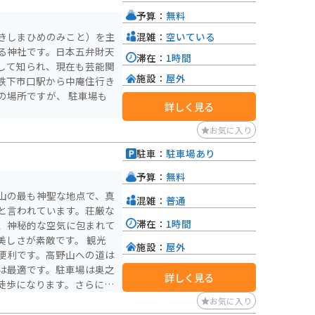
インディングロードが続く
予算：
無料
です。特に、高野龍神スカ
混雑：
空いている
きしまひめのみこと）を主
して知られており、多くの
る神社です。日本五弁財天
滞在：
1時間
して知られ、現在も芸能関
施設：
屋外
鉄下市口駅から中庵住行き
の場所ですが、 駐車場も
詳しく見る
お気に入り
駐車：
駐車場あり
）
予算：
無料
山の最も神聖な地点で、真
混雑：
普通
と言われています。荘厳な
滞在：
1時間
、神秘的な空気に包まれて
さが素敵です。 観光
施設：
屋外
便利です。高野山への道は
は最適です。駐車場は奥之
詳しく見る
徒歩になります。さらに、
ーブが多いため、安全運転
お気に入り