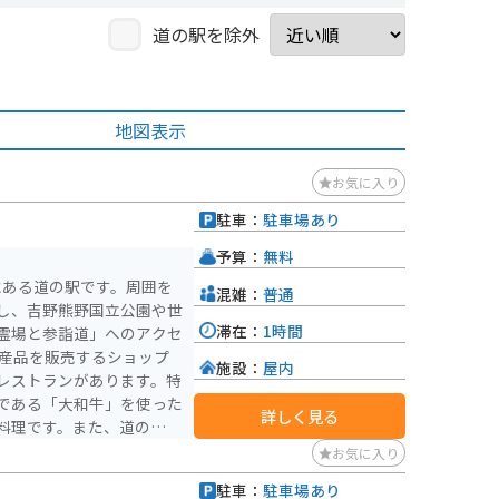
道の駅を除外
地図表示
お気に入り
駐車：
駐車場あり
予算：
無料
にある道の駅です。周囲を
混雑：
普通
し、吉野熊野国立公園や世
滞在：
1時間
霊場と参詣道」へのアクセ
施設：
屋内
レストランがあります。特
である「大和牛」を使った
詳しく見る
料理です。また、道の駅周
あり、自然を満喫しながら
お気に入り
駐車：
駐車場あり
いるので安心です。周辺に