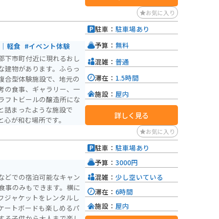
お気に入り
駐車：
駐車場あり
予算：
無料
ェ｜軽食
#イベント体験
郡下市町付近に現れるおし
混雑：
普通
な建物があります。ふらっ
滞在：
1.5時間
複合型体験施設で、地元の
考の食事、ギャラリー、一
施設：
屋内
ラフトビールの醸造所にな
と詰まったような施設で
詳しく見る
と心が和む場所です。
お気に入り
駐車：
駐車場あり
予算：
3000円
混雑：
少し空いている
などでの宿泊可能なキャン
ど食事のみもできます。横に
滞在：
6時間
フジャケットをレンタルし
施設：
屋内
ケートボードも楽しめるパ
する子供から大人まで楽し