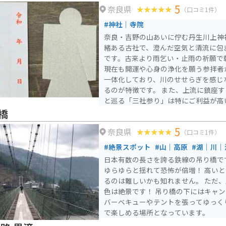
5
奈良県
（口コミ1件）
#神社｜寺院
奈良・吉野の山あいに佇む丹生川上神
緒ある古社で、澄んだ空気と清流に包
です。古来より雨乞い・止雨の祈願で
現在も開運や心身の浄化を願う参拝者
一体化しており、川のせせらぎを感じ
るのが特徴です。 また、上流に鎮座する中社、源流近くの上社
と巡る「三社参り」は特にご利益が高
って巡ることで心が整うといわれてい
橋
め道中はワインディングが続き、ツー
5
奈良県
幅が狭い箇所もあるため安全運転が重
（口コミ1件）
かな時間を味わえる特別な場所です。
#絶景スポット
#山｜高原
#湖｜川｜
日本有数の長さを誇る鉄線の吊り橋で
ゆらゆらと揺れて恐怖が倍増！ 高い
るのは難しいかも知れません。 ただ
色は絶景です！ 吊り橋の下にはキャ
バーベキューやテントを張ってゆっく
で楽しめる場所となっています。