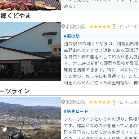
めます。
の郷くどやま
5
和歌山県
（口コミ1件
#道の駅
道の駅 柿の郷くどやまは、和歌山県
高野山へのアクセス道路である国道37
な自然と柿の産地として知られる九度
す。 地元産の新鮮な野菜や果物が豊富に揃う直売所では、旬の
味覚を満喫できます。特に、秋には甘
りと並び、お土産にも最適です。また
材をふんだんに使った郷土料理や、柿
わえます。 バイクで訪れる際は、道の駅から高野山へのツーリ
ーツライン
ングがおすすめです。山間のワインデ
5
和歌山県
んだ景色が楽しめ、ライダーを飽きさ
（口コミ1件
遺産の高野山や、日本三大美人の湯と
#絶景ロード
ど、観光スポットも充実しています。
フルーツラインという名の通り、果樹
です。標高が高めの所を通っているの
町を見下ろしながら走る事ができます
グで、バイクで走るとより楽しめます