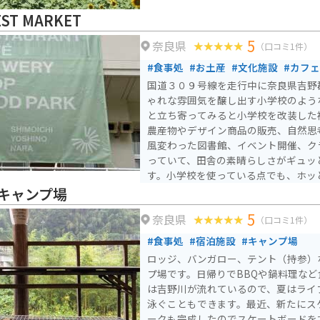
EST MARKET
5
奈良県
（口コミ1件）
#食事処
#お土産
#文化施設
#カフ
国道３０９号線を走行中に奈良県吉野
ゃれな雰囲気を醸し出す小学校のよう
と立ち寄ってみると小学校を改装した
農産物やデザイン商品の販売、自然思
風変わった図書館、イベント開催、ク
っていて、田舎の素晴らしさがギュッ
す。小学校を使っている点でも、ホッ
キャンプ場
5
奈良県
（口コミ1件）
#食事処
#宿泊施設
#キャンプ場
ロッジ、バンガロー、テント（持参）
プ場です。日帰りでBBQや鍋料理な
は吉野川が流れているので、夏はライ
泳ぐこともできます。最近、新たにス
ークも完成したのでスケートボードを