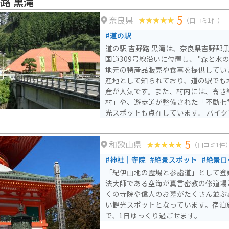
路 黒滝
5
奈良県
（口コミ1件）
#道の駅
道の駅 吉野路 黒滝は、奈良県吉野郡
国道309号線沿いに位置し、 "森と水の 
地元の特産品販売や食事を提供しています。 黒滝村
産地として知られており、道の駅でも
産が人気です。また、村内には、高さ
村」や、遊歩道が整備された「不動七
光スポットも点在しています。 バイクで訪れる場合、道の駅に
は広々とした駐車場が完備されている
309号線や県道20号線は、ワインデ
5
和歌山県
あり、ツーリングにも最適なエリアです。 道の駅で休
（口コミ1件
ら、地元の特産品である吉野くずを使
#神社｜寺院
#絶景スポット
#絶景ロ
肉料理を味わってみてはいかがでしょ
「紀伊山地の霊場と参詣道」として登
法大師である空海が真言密教の修道場
くの寺院や偉人のお墓がたくさん並ぶ
い観光スポットとなっています。宿泊
で、1日ゆっくり過ごせます。