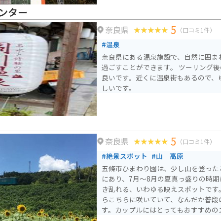
ンター
5
奈良県
（口コミ1件）
#温泉
奈良県にある温泉施設で、自然に囲ま
過ごすことができます。 ツーリング
良いです。近くに温泉街もあるので、
しいです。
5
奈良県
（口コミ1件）
#絶景スポット
#山｜高原
五條市ひまわり園は、少し山を登った
にあり、7月〜8月の夏真っ盛りの時期
き乱れる、いわゆる映えスポットです
らこちらに咲いていて、なんだか普段
す。カップルにはとってもおすすめの