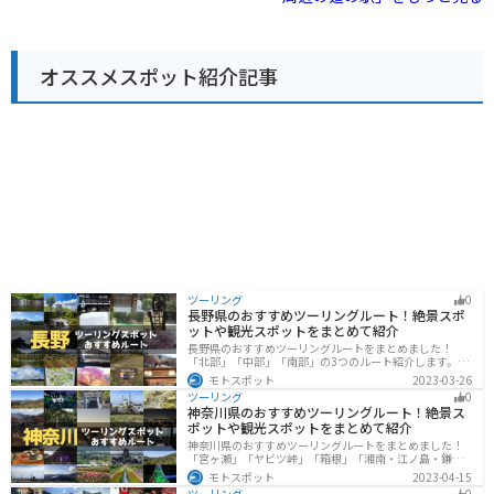
大淀iセンターは、観光情報コーナーも併設しており、周
採れた新鮮な野菜など、お土産探しにも最適です。ま
辺の観光スポットやイベント情報を入手することができ
た、隣接する「杉の湯 川上荘」では、温泉を楽しむこと
ます。吉野地方の魅力を満喫するためにも、ぜひ一度訪
もできます。露天風呂からは、四季折々の美しい山々を
れてみてください。
眺めることができ、日頃の疲れを癒すのに最適です。 バ
オススメスポット紹介記事
イクで訪れる場合、道の駅には広々とした駐車場が完備
されているので安心です。周辺は、吉野熊野国立公園の
豊かな自然に囲まれており、ツーリングの休憩ポイント
としても最適です。道の駅から少し足を延ばせば、世界
遺産「大峯奥駈道」の登山口や、美しい渓谷美で知られ
る「みたらい渓谷」など、見どころも豊富です。
ツーリング
0
長野県のおすすめツーリングルート！絶景スポ
ットや観光スポットをまとめて紹介
長野県のおすすめツーリングルートをまとめました！
「北部」「中部」「南部」の3つのルート紹介します。諏
訪湖やビーナスラインのような全国でも有名なツーリン
モトスポット
2023-03-26
グスポットが多数あります。バイクで長野県にツーリン
ツーリング
0
グに行く際は参考にしてください。
神奈川県のおすすめツーリングルート！絶景ス
ポットや観光スポットをまとめて紹介
神奈川県のおすすめツーリングルートをまとめました！
「宮ヶ瀬」「ヤビツ峠」「箱根」「湘南・江ノ島・鎌
倉」「三浦」「みなとみらい」の6つのルート紹介しま
モトスポット
2023-04-15
す。自然豊かなスポット、歴史ある観光名所、都市部で
ツーリング
0