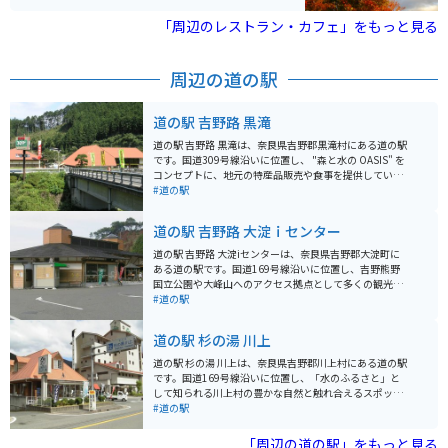
まで体がポカポカしてオススメです。お食事もおいし
く、鴨ロース・鹿刺しが特に絶品で値段もリーズナブル
「周辺のレストラン・カフェ」をもっと見る
です。
周辺の道の駅
道の駅 吉野路 黒滝
道の駅 吉野路 黒滝は、奈良県吉野郡黒滝村にある道の駅
です。国道309号線沿いに位置し、 "森と水の OASIS" を
コンセプトに、地元の特産品販売や食事を提供していま
す。 黒滝村は吉野杉の産地として知られており、道の駅
#道の駅
でも木材を使った工芸品やお土産が人気です。また、村
内には、高さ約48mの「黒滝・森物語村」や、遊歩道が
道の駅 吉野路 大淀ｉセンター
整備された「不動七重滝」など、自然豊かな観光スポッ
トも点在しています。 バイクで訪れる場合、道の駅には
道の駅 吉野路 大淀iセンターは、奈良県吉野郡大淀町に
広々とした駐車場が完備されているので安心です。周辺
ある道の駅です。国道169号線沿いに位置し、吉野熊野
の国道309号線や県道20号線は、ワインディングロード
国立公園や大峰山へのアクセス拠点として多くの観光客
としても人気があり、ツーリングにも最適なエリアで
が訪れます。 施設内には、地元の特産品を販売するショ
#道の駅
す。 道の駅で休憩がてら、地元の特産品である吉野くず
ップやレストランがあり、吉野地方の銘菓や名産品を購
を使ったスイーツや、名物の猪肉料理を味わってみては
入することができます。特に、吉野葛を使用した葛餅や
道の駅 杉の湯 川上
いかがでしょうか。
葛きりは、ここでしか味わえない逸品です。また、レス
トランでは、地元産の食材を使った郷土料理を楽しむこ
道の駅 杉の湯 川上は、奈良県吉野郡川上村にある道の駅
とができます。 バイクツーリングで訪れる場合、道の駅
です。国道169号線沿いに位置し、「水のふるさと」と
には広々とした駐車場が完備されているため、安心して
して知られる川上村の豊かな自然と触れ合えるスポット
駐車することができます。周辺には、吉野山や熊野古道
として人気があります。 道の駅には、地元食材をふんだ
#道の駅
など、風光明媚なツーリングスポットも多数点在してお
んに使った食事処や、特産品販売コーナーがあります。
り、ツーリングの拠点としても最適です。 道の駅 吉野路
川上村の名産品である吉野杉を使った工芸品や、地元で
「周辺の道の駅」をもっと見る