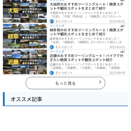
楽しめるツーリングスポットまで多数あります。バイク
大阪府のおすすめツーリングルート！絶景スポ
で神奈川県にツーリングに行く際は参考にしてくださ
ットや観光スポットをまとめて紹介
い。
大阪府のおすすめツーリングルートをまとめました！
「北部」「中部（市街地）」「南東部」の3つのルート紹
介します。歴史と近代が融合した魅力的なエリアで様々
モトスポット
2023-04-01
な楽しみ方ができます。バイクで大阪府にツーリングに
ツーリング
0
行く際は参考にしてください。
岐阜県のおすすめツーリングルート！絶景スポ
ットや観光スポットをまとめて紹介
岐阜県のおすすめツーリングルートをまとめました！
「北部」「南東部」「南西部」の3つのルート紹介しま
す。自然豊かな山が充実しており、山を生かした施設や
モトスポット
2023-03-02
グルメ、絶景スポットなど、自然を満喫するツーリング
ツーリング
0
ができます。バイクで岐阜県にツーリングに行く際は参
近畿のおすすめツーリングルート！バイクで行
考にしてください。
きたい絶景スポットや観光スポット紹介
近畿のおすすめツーリングスポットをまとめました！
「滋賀県」「京都府」「大阪府」「兵庫県」「奈良県」
「和歌山」の各県の観光地紹介します。自然豊かな山々
モトスポット
2023-09-09
や湖、温泉地が点在し、四季折々の景色を楽しめるスポ
ットが多数あります。バイクで近畿にツーリングに行く
際は参考にしてください。
もっと見る
オススメ記事