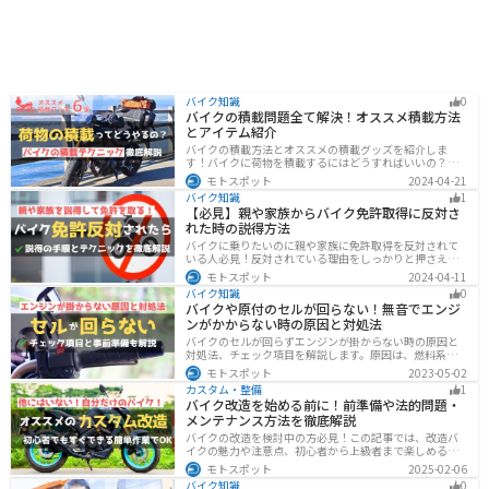
バイク知識
0
バイクの積載問題全て解決！オススメ積載方法
とアイテム紹介
バイクの積載方法とオススメの積載グッズを紹介しま
す！バイクに荷物を積載するにはどうすればいいの？と
いう疑問はこれで解決！通勤や日帰りツーリング、キャ
モトスポット
2024-04-21
ンプツーリングなど用途別にオススメの積載方法を解説
バイク知識
1
します！オススメの積載アイテムも紹介するので、バイ
【必見】親や家族からバイク免許取得に反対さ
クの積載に悩んでいる方は参考にしてください。
れた時の説得方法
バイクに乗りたいのに親や家族に免許取得を反対されて
いる人必見！反対されている理由をしっかりと押さえて
おけば相手に理解してもらえます。無闇に説得するので
モトスポット
2024-04-11
はなく、誠意を持って対応することが大切です。この記
バイク知識
0
事では理由や説得の手順、テクニックをまとめました。
バイクや原付のセルが回らない！無音でエンジ
ンがかからない時の原因と対処法
バイクのセルが回らずエンジンが掛からない時の原因と
対処法、チェック項目を解説します。原因は、燃料系・
電装系・その他に分かれますが、バッテリー上がりが原
モトスポット
2023-05-02
因であることが多いです。その場合、押しがけやバッテ
カスタム・整備
1
リー復旧サービスなどを活用しましょう。事前にできる
バイク改造を始める前に！前準備や法的問題・
対処準備についても解説します。
メンテナンス方法を徹底解説
バイクの改造を検討中の方必見！この記事では、改造バ
イクの魅力や注意点、初心者から上級者まで楽しめる改
造方法を紹介しています。実は、改造で補償内容や保険
モトスポット
2025-02-06
料が変わる場合があるため、保険会社への確認は必須で
バイク知識
0