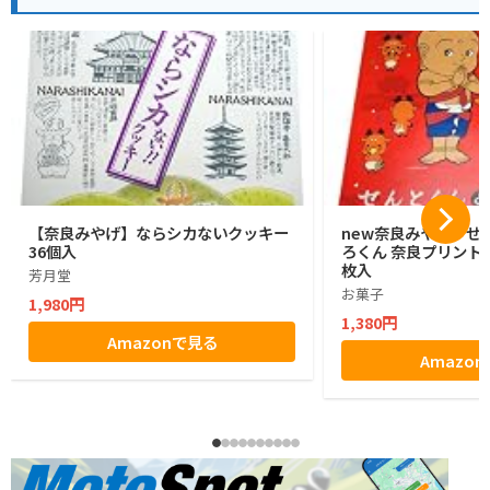
【奈良みやげ】ならシカないクッキー
new奈良みやげ せ
36個入
ろくん 奈良プリントク
枚入
芳月堂
お菓子
1,980円
1,380円
Amazonで見る
Amazo