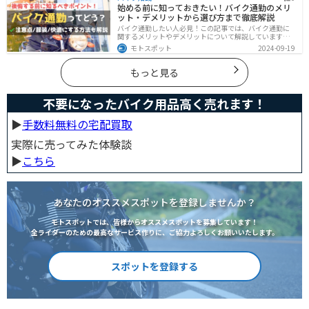
す。この記事を読めば、安全に配慮しつつ、カスタムバ
始める前に知っておきたい！バイク通勤のメリ
イクを楽しむコツがわかります。
ット・デメリットから選び方まで徹底解説
バイク通勤したい人必見！この記事では、バイク通勤に
関するメリットやデメリットについて解説しています。
実は通勤時間を短縮できるメリットがありますが、会社
モトスポット
2024-09-19
によっては許可されない場合もあるので、事前に確認が
必要です。この記事を読めばバイク通勤の始め方がわか
ります。
もっと見る
不要になったバイク用品高く売れます！
▶︎
手数料無料の宅配買取
実際に売ってみた体験談
▶︎
こちら
あなたのオススメスポットを登録しませんか？
モトスポットでは、皆様からオススメスポットを募集しています！
全ライダーのための最高なサービス作りに、ご協力よろしくお願いいたします。
スポットを登録する