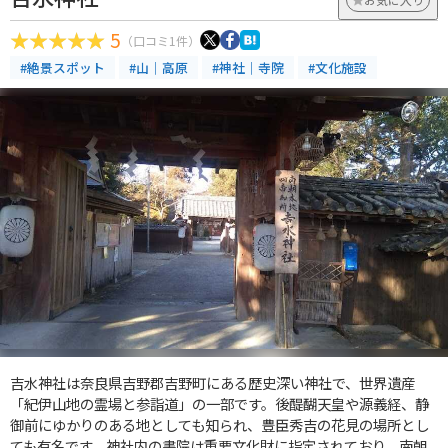
5
（口コミ1件）
#絶景スポット
#山｜高原
#神社｜寺院
#文化施設
吉水神社は奈良県吉野郡吉野町にある歴史深い神社で、世界遺産
「紀伊山地の霊場と参詣道」の一部です。後醍醐天皇や源義経、静
御前にゆかりのある地としても知られ、豊臣秀吉の花見の場所とし
ても有名です。神社内の書院は重要文化財に指定されており、南朝