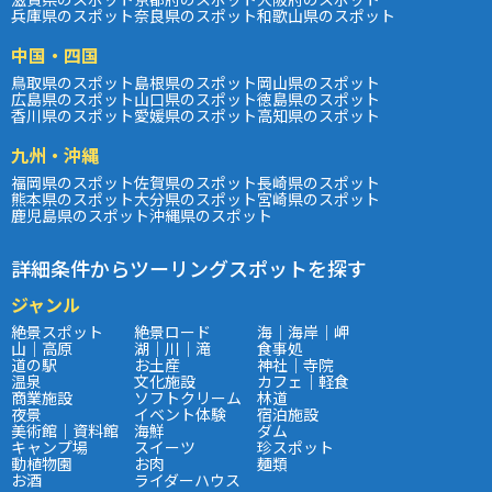
兵庫県のスポット
奈良県のスポット
和歌山県のスポット
中国・四国
鳥取県のスポット
島根県のスポット
岡山県のスポット
広島県のスポット
山口県のスポット
徳島県のスポット
香川県のスポット
愛媛県のスポット
高知県のスポット
九州・沖縄
福岡県のスポット
佐賀県のスポット
長崎県のスポット
熊本県のスポット
大分県のスポット
宮崎県のスポット
鹿児島県のスポット
沖縄県のスポット
詳細条件からツーリングスポットを探す
ジャンル
絶景スポット
絶景ロード
海｜海岸｜岬
山｜高原
湖｜川｜滝
食事処
道の駅
お土産
神社｜寺院
温泉
文化施設
カフェ｜軽食
商業施設
ソフトクリーム
林道
夜景
イベント体験
宿泊施設
美術館｜資料館
海鮮
ダム
キャンプ場
スイーツ
珍スポット
動植物園
お肉
麺類
お酒
ライダーハウス