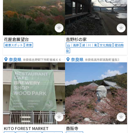
花屋倉展望台
吉野杉の家
絶景スポット
夜景
山｜高原
湖｜川｜滝
文化施設
宿泊施
設
奈良県
奈良県
奈良県吉野郡下市町善城６６４
奈良県高市郡高取町壷阪3
−１
KITO FOREST MARKET
壺阪寺