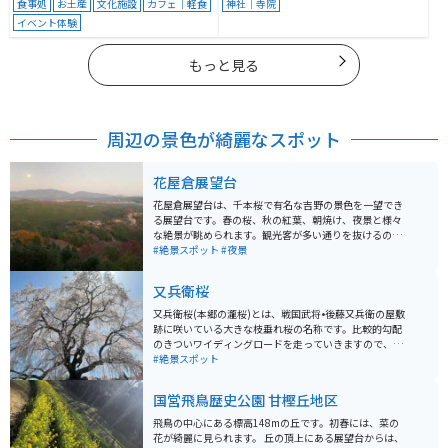
食事処
お土産
文化施設
カフェ｜軽食
神社｜寺院
イベント体験
もっと見る
周辺の景色が綺麗なスポット
花屋倉展望台
花屋倉展望台は、千本桜で有名な吉野の景色を一望でき
る展望台です。春の桜、秋の紅葉、朝焼け、夜景と様々
な絶景が眺められます。観光客が多い通りを抜けるの
で、注意が必要です。道幅が狭く、対向車とのすれ違い
#絶景スポット
#夜景
もあるので速度を落として走行するようにしてくださ
い。
又兵衛桜
又兵衛桜(本郷の瀧桜)とは、戦国武将•後藤又兵衛の屋敷
跡に咲いている大きな枝垂れ桜の名称です。比較的勾配
のきついワイディングロードを走っていきますので、ツ
ーリングにはうってつけです。 春になると、多くの観光
#絶景スポット
客が訪れます。繁忙期には臨時駐車場も解放されて駐車
スペースを確保していますが、時間帯によっては待ち時
国営飛鳥歴史公園 甘樫丘地区
間も発生することがあります。春の心地よさを感じなが
らツーリングをしたい方にはオススメです。
飛鳥の中心にある標高148mの丘です。初春には、菜の
花が綺麗に見られます。 丘の頂上にある展望台からは、