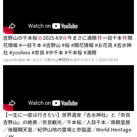
吉野山の千本桜
2025.4.9
今まさに満開
一目千本
開
花情報 #一目千本 #吉野山 #桜 #開花情報 #お花見 #吉水神
社 #yoshino #奈良 #中千本 #千本桜 #満開
JapanWalker 4K -女ひとり旅Vlog♥関西お出かけガイド / 2025-04-09
【一生に一度は行きたい】世界遺産『吉水神社』と『奈良
吉野山』の絶景／奈良観光／千本桜／人目千本／南朝皇居
／後醍醐天皇／紀伊山地の霊場と参詣道／World Heritage
／4K