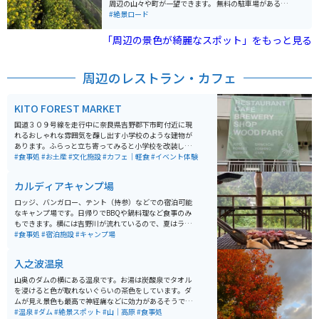
周辺の山々や町が一望できます。 無料の駐車場があるの
で、車やバイクを停めてゆっくりと自然を楽しめます。
#絶景ロード
ここから高松塚古墳の方向に走っていくと、程よく角度
がついたワイディングロードがあります。少し短いです
「周辺の景色が綺麗なスポット」をもっと見る
が、ツーリングにはもってこいの場所です。
周辺のレストラン・カフェ
KITO FOREST MARKET
国道３０９号線を走行中に奈良県吉野郡下市町付近に現
れるおしゃれな雰囲気を醸し出す小学校のような建物が
あります。ふらっと立ち寄ってみると小学校を改装した
複合型体験施設で、地元の農産物やデザイン商品の販
#食事処
#お土産
#文化施設
#カフェ｜軽食
#イベント体験
売、自然思考の食事、ギャラリー、一風変わった図書
館、イベント開催、クラフトビールの醸造所になってい
カルディアキャンプ場
て、田舎の素晴らしさがギュッと詰まったような施設で
す。小学校を使っている点でも、ホッと心が和む場所で
ロッジ、バンガロー、テント（持参）などでの宿泊可能
す。
なキャンプ場です。日帰りでBBQや鍋料理など食事のみ
もできます。横には吉野川が流れているので、夏はライ
フジャケットをレンタルし泳ぐこともできます。最近、
#食事処
#宿泊施設
#キャンプ場
新たにスケートボードも楽しめるパークも完成したので
スケートボードをする子供から大人まで楽しめます。
入之波温泉
山奥のダムの横にある温泉です。お湯は炭酸泉でタオル
を浸けると色が取れないぐらいの茶色をしています。ダ
ムが見え景色も最高で神経痛などに効力があるそうで
す。大台ケ原ツーリングの帰り、夕方に寄ると家に着く
#温泉
#ダム
#絶景スポット
#山｜高原
#食事処