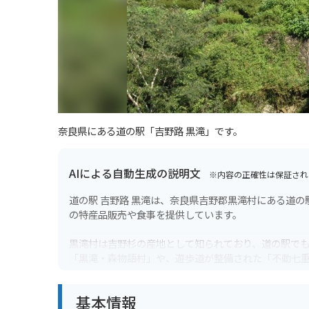
奈良県にある道の駅「吉野路 黒滝」です。
AIによる自動生成の説明文
※内容の正確性は保証され
道の駅 吉野路 黒滝は、奈良県吉野郡黒滝村にある道の駅で
の特産品販売や食事を提供しています。
黒滝村は吉野杉の産地として知られており、道の駅でも
「黒滝・森物語村」や、遊歩道が整備された「不動七
バイクで訪れる場合、道の駅には広々とした駐車場が完
基本情報
ィングロードとしても人気があり、ツーリングにも最