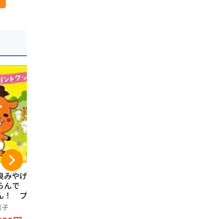
-23%
良みやげ ならんで
奈良みやげ しかま
まんとくん
らんで しかまろ
ろくん瓦せんべい
ミルク＆チ
ん！ プリントク
18枚入
グドシャー 
キー 18枚入り
菓子
芳月堂
お菓子