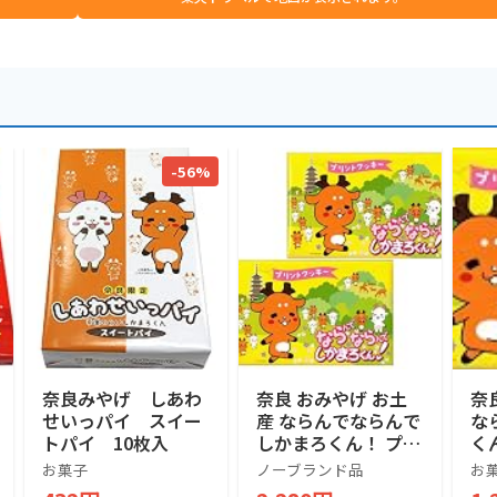
-56%
奈良みやげ しあわ
奈良 おみやげ お土
奈
せいっパイ スイー
産 ならんでならんで
な
トパイ 10枚入
しかまろくん！ プリ
く
ントクッキー 18枚入
ッ
お菓子
ノーブランド品
お
り×2個