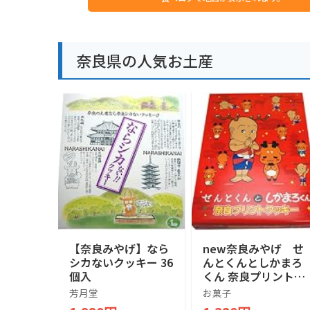
奈良県の人気お土産
【奈良みやげ】なら
new奈良みやげ せ
シカないクッキー 36
んとくんとしかまろ
個入
くん 奈良プリントク
ッキー(赤) 20枚入
芳月堂
お菓子