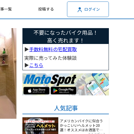
記事一覧
投稿する
ログイン
不要になったバイク用品！
高く売れます！
▶︎
手数料無料の宅配買取
実際に売ってみた体験談
▶︎
こちら
人気記事
アメリカンバイクに似合う
かっこいいヘルメット20
選！オススメはお洒落でワ
モトスポット