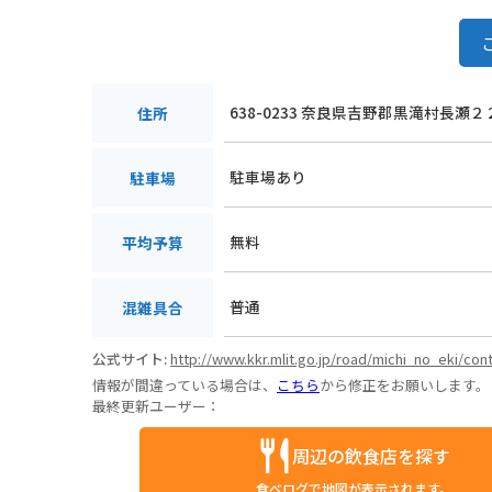
638-0233 奈良県吉野郡黒滝村長瀬２
住所
駐車場あり
駐車場
無料
平均予算
普通
混雑具合
公式サイト:
http://www.kkr.mlit.go.jp/road/michi_no_eki/cont
情報が間違っている場合は、
こちら
から修正をお願いします。
最終更新ユーザー：
周辺の飲食店を探す
食べログで地図が表示されます。