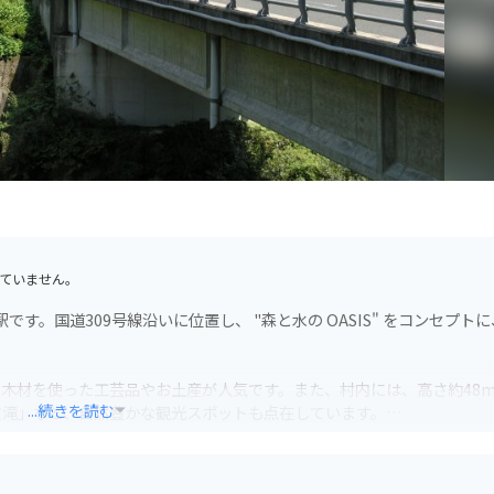
ていません。
す。国道309号線沿いに位置し、 "森と水の OASIS" をコンセプト
木材を使った工芸品やお土産が人気です。また、村内には、高さ約48
...続きを読む
重滝」など、自然豊かな観光スポットも点在しています。
備されているので安心です。周辺の国道309号線や県道20号線は、ワ
適なエリアです。