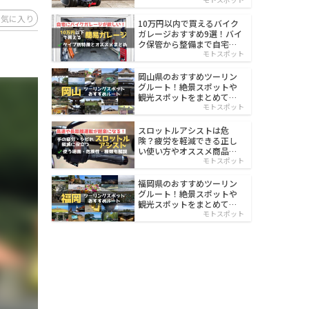
イルド
お気に入り
10万円以内で買えるバイク
ガレージおすすめ9選！バイ
ク保管から整備まで自宅で
楽々
モトスポット
岡山県のおすすめツーリン
グルート！絶景スポットや
観光スポットをまとめて紹
介
モトスポット
スロットルアシストは危
険？疲労を軽減できる正し
い使い方やオススメ商品を
紹介
モトスポット
福岡県のおすすめツーリン
グルート！絶景スポットや
観光スポットをまとめて紹
介
モトスポット