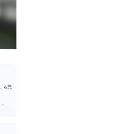
に、地元
mの
インデ