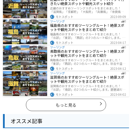
きたい絶景スポットや観光スポット紹介
近畿のおすすめツーリングスポットをまとめました！
「滋賀県」「京都府」「大阪府」「兵庫県」「奈良県」
「和歌山」の各県の観光地紹介します。自然豊かな山々
モトスポット
2023-09-09
や湖、温泉地が点在し、四季折々の景色を楽しめるスポ
ツーリング
0
ットが多数あります。バイクで近畿にツーリングに行く
福島県のおすすめツーリングルート！絶景スポ
際は参考にしてください。
ットや観光スポットをまとめて紹介
福島県のおすすめツーリングルートをまとめました！
「北部」「東部」「西部」の3つのルート紹介します。内
陸部には山々が連なり、海岸線は太平洋に面してるので
モトスポット
2023-04-17
観光スポットが多数あります。バイクで福島県にツーリ
ツーリング
0
ングに行く際は参考にしてください。
鳥取県のおすすめツーリングルート！絶景スポ
ットや観光スポットをまとめて紹介
鳥取県のおすすめツーリングルートをまとめました！
「東部」「西部」の2つのルート紹介します。砂丘や温泉
地、歴史ある城跡など魅力溢れるスポットが多数あるの
モトスポット
2023-04-12
で楽しめます。バイクで鳥取県にツーリングに行く際は
ツーリング
0
参考にしてください。
滋賀県のおすすめツーリングルート！絶景スポ
ットや観光スポットをまとめて紹介
滋賀県のおすすめツーリングルートをまとめました！
「北部」「南部」の2つのルート紹介します。琵琶湖だけ
でなく、比叡山ドライブウェイなどの山を楽しめるスポ
モトスポット
2023-04-02
ットも多数あります。バイクで滋賀県にツーリングに行
く際は参考にしてください。
もっと見る
オススメ記事