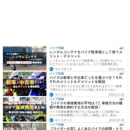
バイク知識
1
レンタルコンテナをバイク駐車場として使うメ
リット・デメリット
レンタルコンテナをバイク駐車場として利用するメリッ
トとデメリットをまとめました。バイク駐車場を探して
いるなら、最強のセキュリティでバイクの劣化も防げる
モトスポット
2024-06-03
レンタルコンテナを検討してみませんか？キャンペーン
バイク知識
0
を利用することで格安で利用できます。
バイクは新車と中古車どっちを選ぶべき？それ
ぞれのメリット＆デメリットを解説
バイクを買おうとすると周りから言われるセリフ「新車
で買わないとどんなトラブルが起こるかわからない
ぞ！」「いやいや、どうせ転ぶんだから中古車で十分
モトスポット
2022-11-18
だ！」…いろんな意見があるから迷いますよね。でも新
バイク知識
0
車と中古車、どちらにも良い点と悪い点があるんです。
【バイクの車検費用の平均は？】車検方法の種
それぞれの特徴について解説します。
類や費用を節約する方法を解説！
バイクの車検費用が知りたい方は必見！この記事では、
バイクの車検費用について詳しく解説します。実は、バ
イクの車検費用は一般的に20,000～70,000円程度です。
モトスポット
2024-10-20
記事を読めば車検費用に関する知識が深まり、費用対効
バイク知識
0
果が高い車検の計画が可能です。
【ライダー必見】よくあるバイクの故障・トラ