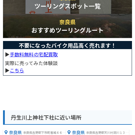
ツーリングスポット一覧
奈良県
おすすめツーリングルート
不要になったバイク用品高く売れます！
▶︎
手数料無料の宅配買取
実際に売ってみた体験談
▶︎
こちら
丹生川上神社下社に近い場所
奈良県
奈良県
奈良県吉野郡下市町善城６６４
奈良県吉野郡天川村洞川１３