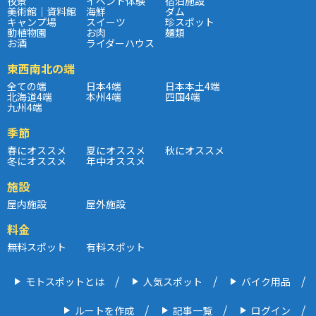
夜景
イベント体験
宿泊施設
美術館｜資料館
海鮮
ダム
キャンプ場
スイーツ
珍スポット
動植物園
お肉
麺類
お酒
ライダーハウス
東西南北の端
全ての端
日本4端
日本本土4端
北海道4端
本州4端
四国4端
九州4端
季節
春にオススメ
夏にオススメ
秋にオススメ
冬にオススメ
年中オススメ
施設
屋内施設
屋外施設
料金
無料スポット
有料スポット
モトスポットとは
人気スポット
バイク用品
ルートを作成
記事一覧
ログイン