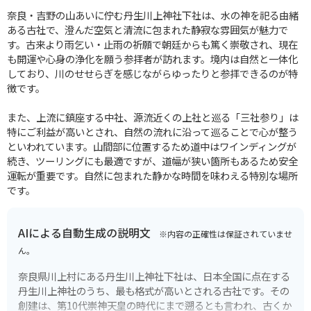
奈良・吉野の山あいに佇む丹生川上神社下社は、水の神を祀る由緒
ある古社で、澄んだ空気と清流に包まれた静寂な雰囲気が魅力で
す。古来より雨乞い・止雨の祈願で朝廷からも篤く崇敬され、現在
も開運や心身の浄化を願う参拝者が訪れます。境内は自然と一体化
しており、川のせせらぎを感じながらゆったりと参拝できるのが特
徴です。
また、上流に鎮座する中社、源流近くの上社と巡る「三社参り」は
特にご利益が高いとされ、自然の流れに沿って巡ることで心が整う
といわれています。山間部に位置するため道中はワインディングが
続き、ツーリングにも最適ですが、道幅が狭い箇所もあるため安全
運転が重要です。自然に包まれた静かな時間を味わえる特別な場所
です。
AIによる自動生成の説明文
※内容の正確性は保証されていませ
ん。
奈良県川上村にある丹生川上神社下社は、日本全国に点在する
丹生川上神社のうち、最も格式が高いとされる古社です。その
創建は、第10代崇神天皇の時代にまで遡るとも言われ、古くか