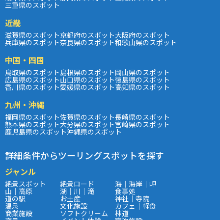
三重県のスポット
近畿
滋賀県のスポット
京都府のスポット
大阪府のスポット
兵庫県のスポット
奈良県のスポット
和歌山県のスポット
中国・四国
鳥取県のスポット
島根県のスポット
岡山県のスポット
広島県のスポット
山口県のスポット
徳島県のスポット
香川県のスポット
愛媛県のスポット
高知県のスポット
九州・沖縄
福岡県のスポット
佐賀県のスポット
長崎県のスポット
熊本県のスポット
大分県のスポット
宮崎県のスポット
鹿児島県のスポット
沖縄県のスポット
詳細条件からツーリングスポットを探す
ジャンル
絶景スポット
絶景ロード
海｜海岸｜岬
山｜高原
湖｜川｜滝
食事処
道の駅
お土産
神社｜寺院
温泉
文化施設
カフェ｜軽食
商業施設
ソフトクリーム
林道