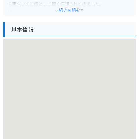
ら雨乞いの神様として篤く信仰されてきました。
...続きを読む
特に、バイクでのツーリングで訪れる方には、その周辺の自然
豊かな景観がおすすめです。国道169号線沿いに位置してお
基本情報
り、アクセスも比較的良好ですが、道中にはカーブの多い山道
も含まれるため、運転には十分注意が必要です。しかし、その
分、新緑の季節や紅葉の時期には、息をのむほど美しい景色が
広がります。社務所では、御朱印やお守りをいただくことがで
き、旅の記念になるでしょう。
丹生川上神社下社周辺の特産品としては、清流で育まれた川魚
（あゆなど）や、地元で採れた山菜などが挙げられます。近く
の道の駅などで、新鮮な食材や加工品を手に入れることができ
るかもしれません。また、川上村は「日本の原風景」とも称さ
れるほど、手つかずの自然が多く残されています。静かな森を
散策したり、清流の音に耳を澄ませたりするのも、心癒される
ひとときとなるはずです。
この神社は、静かで荘厳な雰囲気に包まれており、訪れる人々
に穏やかな時間を与えてくれます。都会の喧騒を離れ、歴史と
自然を感じながら、心静かに過ごしたい方にはぴったりの場所