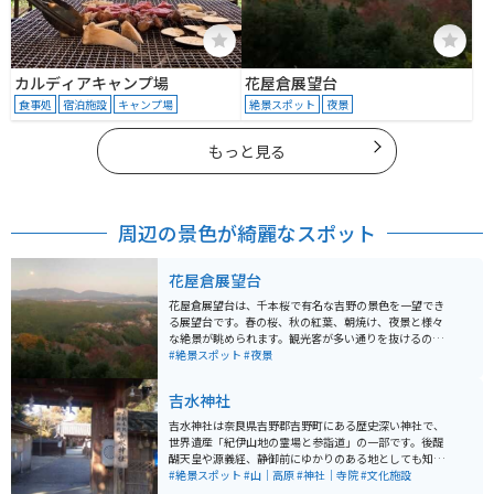
カルディアキャンプ場
花屋倉展望台
食事処
宿泊施設
キャンプ場
絶景スポット
夜景
もっと見る
周辺の景色が綺麗なスポット
花屋倉展望台
花屋倉展望台は、千本桜で有名な吉野の景色を一望でき
る展望台です。春の桜、秋の紅葉、朝焼け、夜景と様々
な絶景が眺められます。観光客が多い通りを抜けるの
で、注意が必要です。道幅が狭く、対向車とのすれ違い
#絶景スポット
#夜景
もあるので速度を落として走行するようにしてくださ
い。
吉水神社
吉水神社は奈良県吉野郡吉野町にある歴史深い神社で、
世界遺産「紀伊山地の霊場と参詣道」の一部です。後醍
醐天皇や源義経、静御前にゆかりのある地としても知ら
れ、豊臣秀吉の花見の場所としても有名です。神社内の
#絶景スポット
#山｜高原
#神社｜寺院
#文化施設
書院は重要文化財に指定されており、南朝時代の宝物が