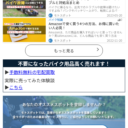
ブルと対処法まとめ
バイクに乗るなら、出先でのトラブルや故障は避けたい
ですよね？パンクやバッテリー上がり、転倒によるパー
ツの破損、鍵紛失などよくあるトラブルと対処法を徹底
モトスポット
2023-05-20
的にまとめました！実際に遭遇しなくても対処法を知
バイク知識
0
り、事前に準備しておくようにしましょう。
Amazonで安く買う4つの方法、お得に買いた
い人必見！
Amazonは、ただ商品を購入すればいいと思っていません
か？実はAmazonには、どんな商品でも安く買う方法が存
在します。この記事では、Amazonでお得に買う方法を4
モトスポット
2022-11-20
つ紹介します！Amazonギフト券をやAmazonポイント、
Amazonプライム、タイムセールを活用して安くお得に買
いましょう。
もっと見る
不要になったバイク用品高く売れます！
▶︎
手数料無料の宅配買取
実際に売ってみた体験談
▶︎
こちら
あなたのオススメスポットを登録しませんか？
モトスポットでは、皆様からオススメスポットを募集しています！
全ライダーのための最高なサービス作りに、ご協力よろしくお願いいたします。