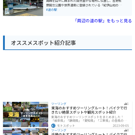
周囲を山々に囲まれた自然豊かな場所に位置し、吉野熊
には広々とした駐車場が完備されているため、安心して
野国立公園や世界遺産に登録されている「紀伊山地の霊
駐車することができます。周辺には、吉野山や熊野古道
場と参詣道」へのアクセスも良好です。 道の駅には、地
#道の駅
など、風光明媚なツーリングスポットも多数点在してお
元の特産品を販売するショップや、地元食材を使った料
り、ツーリングの拠点としても最適です。 道の駅 吉野路
理を提供するレストランがあります。特におすすめは、
「周辺の道の駅」をもっと見る
大淀iセンターは、観光情報コーナーも併設しており、周
吉野地方のブランド牛である「大和牛」を使った料理
辺の観光スポットやイベント情報を入手することができ
や、地元産の新鮮な野菜を使った料理です。また、道の
ます。吉野地方の魅力を満喫するためにも、ぜひ一度訪
駅周辺には、温泉施設やキャンプ場などもあり、自然を
れてみてください。
満喫しながらゆったりと過ごすことができます。 バイク
オススメスポット紹介記事
で訪れる場合、道の駅には広々とした駐車場が完備され
ているので安心です。周辺には、吉野熊野国立公園の絶
景を望むワインディングロードが続くため、ツーリング
の拠点としても最適です。特に、高野龍神スカイライン
は、関西屈指の絶景ロードとして知られており、多くの
ライダーを魅了しています。
ツーリング
1
東海のおすすめツーリングルート！バイクで行
きたい絶景スポットや観光スポット紹介
東海のおすすめツーリングスポットをまとめました！
「岐阜県」「静岡県」「愛知県」「三重県」の各県の観
光地紹介します。自然豊かな山々や湖、温泉地が点在
モトスポット
2023-09-05
し、四季折々の景色を楽しめるスポットが多数ありま
ツーリング
0
す。バイクで東海にツーリングに行く際は参考にしてく
近畿のおすすめツーリングルート！バイクで行
ださい。