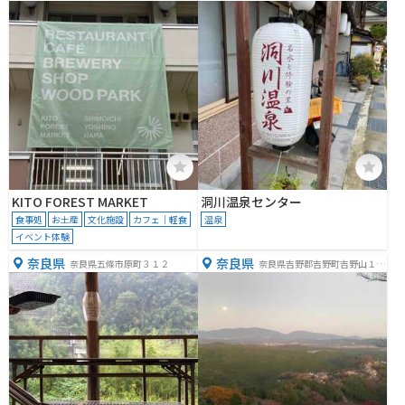
−１
−１
KITO FOREST MARKET
洞川温泉センター
食事処
お土産
文化施設
カフェ｜軽食
温泉
イベント体験
奈良県
奈良県
奈良県五條市原町３１２
奈良県吉野郡吉野町吉野山１７
１１