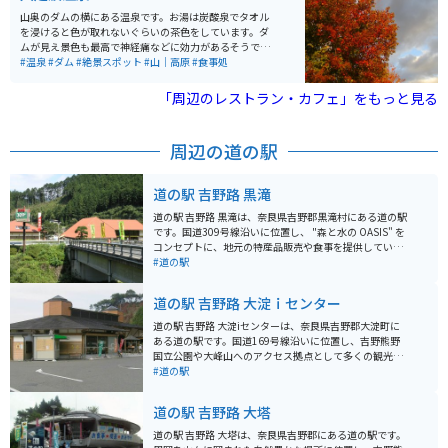
山奥のダムの横にある温泉です。お湯は炭酸泉でタオル
を浸けると色が取れないぐらいの茶色をしています。ダ
ムが見え景色も最高で神経痛などに効力があるそうで
す。大台ケ原ツーリングの帰り、夕方に寄ると家に着く
#温泉
#ダム
#絶景スポット
#山｜高原
#食事処
まで体がポカポカしてオススメです。お食事もおいし
く、鴨ロース・鹿刺しが特に絶品で値段もリーズナブル
「周辺のレストラン・カフェ」をもっと見る
です。
周辺の道の駅
道の駅 吉野路 黒滝
道の駅 吉野路 黒滝は、奈良県吉野郡黒滝村にある道の駅
です。国道309号線沿いに位置し、 "森と水の OASIS" を
コンセプトに、地元の特産品販売や食事を提供していま
す。 黒滝村は吉野杉の産地として知られており、道の駅
#道の駅
でも木材を使った工芸品やお土産が人気です。また、村
内には、高さ約48mの「黒滝・森物語村」や、遊歩道が
道の駅 吉野路 大淀ｉセンター
整備された「不動七重滝」など、自然豊かな観光スポッ
トも点在しています。 バイクで訪れる場合、道の駅には
道の駅 吉野路 大淀iセンターは、奈良県吉野郡大淀町に
広々とした駐車場が完備されているので安心です。周辺
ある道の駅です。国道169号線沿いに位置し、吉野熊野
の国道309号線や県道20号線は、ワインディングロード
国立公園や大峰山へのアクセス拠点として多くの観光客
としても人気があり、ツーリングにも最適なエリアで
が訪れます。 施設内には、地元の特産品を販売するショ
#道の駅
す。 道の駅で休憩がてら、地元の特産品である吉野くず
ップやレストランがあり、吉野地方の銘菓や名産品を購
を使ったスイーツや、名物の猪肉料理を味わってみては
入することができます。特に、吉野葛を使用した葛餅や
道の駅 吉野路 大塔
いかがでしょうか。
葛きりは、ここでしか味わえない逸品です。また、レス
トランでは、地元産の食材を使った郷土料理を楽しむこ
道の駅 吉野路 大塔は、奈良県吉野郡にある道の駅です。
とができます。 バイクツーリングで訪れる場合、道の駅