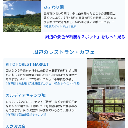
展示されています。 美しい吉野の自然に囲まれ、四季
ひまわり園
折々の風景を楽しむことができます。特に春の桜の季節
は、訪れる多くの観光客で賑わいます。秀吉が訪れたと
五條市ひまわり園は、少し山を登ったところのJR和歌山
言われている千本桜は圧巻、吉水神社が高い場所にあ
線沿いにあり、7月〜8月の夏真っ盛りの時期に10万本の
り、そこからみる桜は素晴らしい絶景となってます。豊
ひまわりが咲き乱れる、いわゆる映えスポットです。と
かな自然と歴史的建造物の美しさに触れながら、心身と
にかくひまわりがあちらこちらに咲いていて、なんだか
#絶景スポット
#山｜高原
もに癒される時間を過ごすことができるでしょう。年中
普段の日常を忘れさせてくれます。カップルにはとって
無休で開放されており、訪れやすいスポットとなってい
もおすすめのスポットです。
「周辺の景色が綺麗なスポット」をもっと見る
ます。
周辺のレストラン・カフェ
KITO FOREST MARKET
国道３０９号線を走行中に奈良県吉野郡下市町付近に現
れるおしゃれな雰囲気を醸し出す小学校のような建物が
あります。ふらっと立ち寄ってみると小学校を改装した
複合型体験施設で、地元の農産物やデザイン商品の販
#食事処
#お土産
#文化施設
#カフェ｜軽食
#イベント体験
売、自然思考の食事、ギャラリー、一風変わった図書
館、イベント開催、クラフトビールの醸造所になってい
カルディアキャンプ場
て、田舎の素晴らしさがギュッと詰まったような施設で
す。小学校を使っている点でも、ホッと心が和む場所で
ロッジ、バンガロー、テント（持参）などでの宿泊可能
す。
なキャンプ場です。日帰りでBBQや鍋料理など食事のみ
もできます。横には吉野川が流れているので、夏はライ
フジャケットをレンタルし泳ぐこともできます。最近、
#食事処
#宿泊施設
#キャンプ場
新たにスケートボードも楽しめるパークも完成したので
スケートボードをする子供から大人まで楽しめます。
入之波温泉