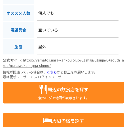
何人でも
オススメ人数
空いている
混雑具合
屋外
施設
公式サイト:
https://yamatoji.nara-kankou.or.jp/01shaji/01jinja/04south_a
rea/niukawakamijinja-shimo/
情報が間違っている場合は、
こちら
から修正をお願いします。
最終更新ユーザー：
未ログインユーザー
周辺の飲食店を探す
食べログで地図が表示されます。
周辺の宿を探す