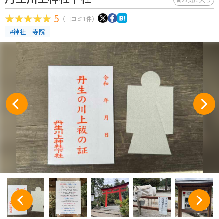
5
（口コミ1件）
#神社｜寺院