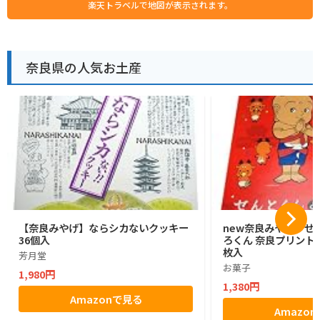
楽天トラベルで地図が表示されます。
奈良県の人気お土産
【奈良みやげ】ならシカないクッキー
new奈良みやげ せ
36個入
ろくん 奈良プリントク
枚入
芳月堂
お菓子
1,980円
1,380円
Amazonで見る
Amazo