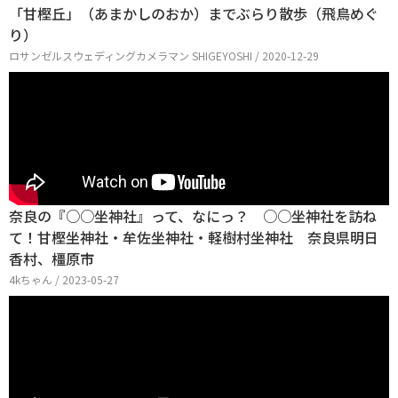
「甘樫丘」（あまかしのおか）までぶらり散歩（飛鳥めぐ
り）
ロサンゼルスウェディングカメラマン SHIGEYOSHI / 2020-12-29
奈良の『○○坐神社』って、なにっ？ ○○坐神社を訪ね
て！甘樫坐神社・牟佐坐神社・軽樹村坐神社 奈良県明日
香村、橿原市
4kちゃん / 2023-05-27