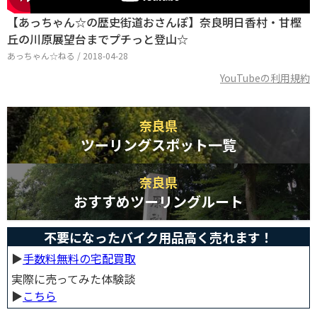
【あっちゃん☆の歴史街道おさんぽ】奈良明日香村・甘樫
丘の川原展望台までプチっと登山☆
あっちゃん☆ねる / 2018-04-28
YouTubeの利用規約
奈良県
ツーリングスポット一覧
奈良県
おすすめツーリングルート
不要になったバイク用品高く売れます！
▶︎
手数料無料の宅配買取
実際に売ってみた体験談
▶︎
こちら