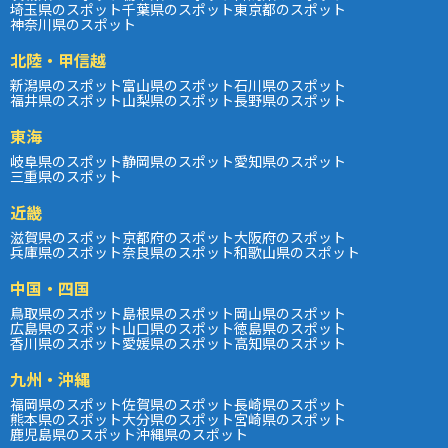
埼玉県のスポット
千葉県のスポット
東京都のスポット
神奈川県のスポット
北陸・甲信越
新潟県のスポット
富山県のスポット
石川県のスポット
福井県のスポット
山梨県のスポット
長野県のスポット
東海
岐阜県のスポット
静岡県のスポット
愛知県のスポット
三重県のスポット
近畿
滋賀県のスポット
京都府のスポット
大阪府のスポット
兵庫県のスポット
奈良県のスポット
和歌山県のスポット
中国・四国
鳥取県のスポット
島根県のスポット
岡山県のスポット
広島県のスポット
山口県のスポット
徳島県のスポット
香川県のスポット
愛媛県のスポット
高知県のスポット
九州・沖縄
福岡県のスポット
佐賀県のスポット
長崎県のスポット
熊本県のスポット
大分県のスポット
宮崎県のスポット
鹿児島県のスポット
沖縄県のスポット