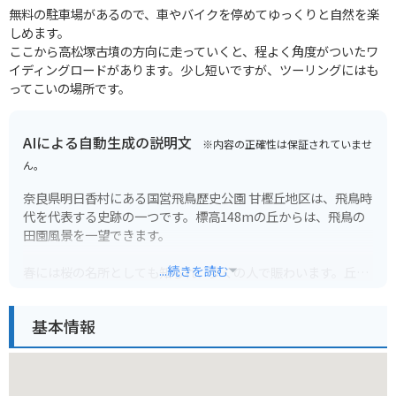
無料の駐車場があるので、車やバイクを停めてゆっくりと自然を楽
しめます。
ここから高松塚古墳の方向に走っていくと、程よく角度がついたワ
イディングロードがあります。少し短いですが、ツーリングにはも
ってこいの場所です。
AIによる自動生成の説明文
※内容の正確性は保証されていませ
ん。
奈良県明日香村にある国営飛鳥歴史公園 甘樫丘地区は、飛鳥時
代を代表する史跡の一つです。標高148mの丘からは、飛鳥の
田園風景を一望できます。
...続きを読む
春には桜の名所としても知られ、多くの人で賑わいます。丘の
上には展望台や芝生広場があり、ピクニックを楽しむこともで
きます。また、甘樫丘展望台からは、大和三山や葛城山、生駒
基本情報
山など360度のパノラマビューを楽しむことができます。
バイクで訪れる場合は、周辺に駐車場が点在しています。ただ
し、道幅が狭く、観光シーズン中は混雑が予想されるため注意