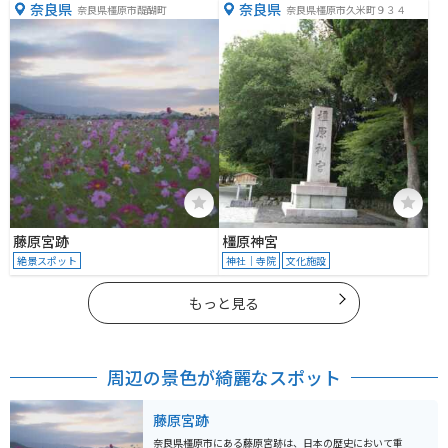
奈良県
奈良県
奈良県橿原市醍醐町
奈良県橿原市久米町９３４
藤原宮跡
橿原神宮
絶景スポット
神社｜寺院
文化施設
もっと見る
周辺の景色が綺麗なスポット
藤原宮跡
奈良県橿原市にある藤原宮跡は、日本の歴史において重