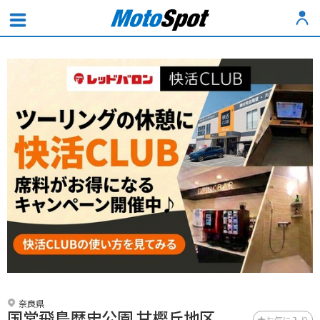
奈良県
国営飛鳥歴史公園 甘樫丘地区
お気に入り