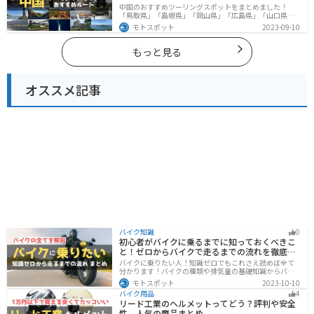
中国のおすすめツーリングスポットをまとめました！
「鳥取県」「島根県」「岡山県」「広島県」「山口県」
の各県の観光地紹介します。自然豊かな山々や湖、温泉
モトスポット
2023-09-10
地が点在し、四季折々の景色を楽しめるスポットが多数
あります。バイクで中国にツーリングに行く際は参考に
してください。
もっと見る
オススメ記事
バイク知識
0
初心者がバイクに乗るまでに知っておくべきこ
と！ゼロからバイクで走るまでの流れを徹底解
説
バイクに乗りたい人！知識ゼロでもこれさえ読めば全て
分かります！バイクの種類や排気量の基礎知識からバイ
クの選び方、免許の取り方、購入、納車、その後のバイ
モトスポット
2023-10-10
クライフまで全てサポートします！
バイク用品
4
リード工業のヘルメットってどう？評判や安全
性、人気の商品まとめ