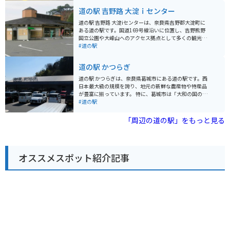
土産などが購入できます。 レストランでは、地元の食材
道の駅 吉野路 大淀ｉセンター
を使った郷土料理や、古代米を使ったメニューなどが楽
しめます。おすすめは、古代米を使った「飛鳥鍋」で
道の駅 吉野路 大淀iセンターは、奈良県吉野郡大淀町に
す。 周辺には、石舞台古墳や高松塚古墳など、歴史的な
ある道の駅です。国道169号線沿いに位置し、吉野熊野
観光スポットがたくさんあります。レンタサイクルも利
国立公園や大峰山へのアクセス拠点として多くの観光客
用できるので、サイクリングで周辺を散策するのもおす
が訪れます。 施設内には、地元の特産品を販売するショ
#道の駅
すめです。
ップやレストランがあり、吉野地方の銘菓や名産品を購
入することができます。特に、吉野葛を使用した葛餅や
道の駅 かつらぎ
葛きりは、ここでしか味わえない逸品です。また、レス
トランでは、地元産の食材を使った郷土料理を楽しむこ
道の駅 かつらぎは、奈良県葛城市にある道の駅です。西
とができます。 バイクツーリングで訪れる場合、道の駅
日本最大級の規模を誇り、地元の新鮮な農産物や特産品
には広々とした駐車場が完備されているため、安心して
が豊富に揃っています。 特に、葛城市は「大和の国のま
駐車することができます。周辺には、吉野山や熊野古道
ほろば」と呼ばれるほど、豊かな自然と歴史を感じられ
#道の駅
など、風光明媚なツーリングスポットも多数点在してお
る場所です。道の駅 かつらぎでも、地元で採れた新鮮な
り、ツーリングの拠点としても最適です。 道の駅 吉野路
野菜や果物、手作りの加工品などが販売されており、お
「周辺の道の駅」をもっと見る
大淀iセンターは、観光情報コーナーも併設しており、周
土産探しにも最適です。レストランでは、地元産の食材
辺の観光スポットやイベント情報を入手することができ
を使った料理を楽しむこともできます。 バイクで訪れる
ます。吉野地方の魅力を満喫するためにも、ぜひ一度訪
場合、道の駅 かつらぎは広々とした駐車場が完備されて
れてみてください。
いるので、安心して駐車できます。また、周辺には、二
オススメスポット紹介記事
上山や當麻寺など、ツーリングに最適なスポットが点在
しています。道の駅で休憩を取りながら、奈良の自然と
歴史を満喫してみてはいかがでしょうか。