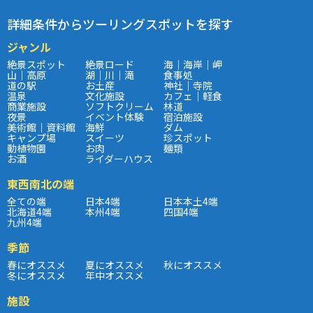
詳細条件からツーリングスポットを探す
ジャンル
絶景スポット
絶景ロード
海｜海岸｜岬
山｜高原
湖｜川｜滝
食事処
道の駅
お土産
神社｜寺院
温泉
文化施設
カフェ｜軽食
商業施設
ソフトクリーム
林道
夜景
イベント体験
宿泊施設
美術館｜資料館
海鮮
ダム
キャンプ場
スイーツ
珍スポット
動植物園
お肉
麺類
お酒
ライダーハウス
東西南北の端
全ての端
日本4端
日本本土4端
北海道4端
本州4端
四国4端
九州4端
季節
春にオススメ
夏にオススメ
秋にオススメ
冬にオススメ
年中オススメ
施設