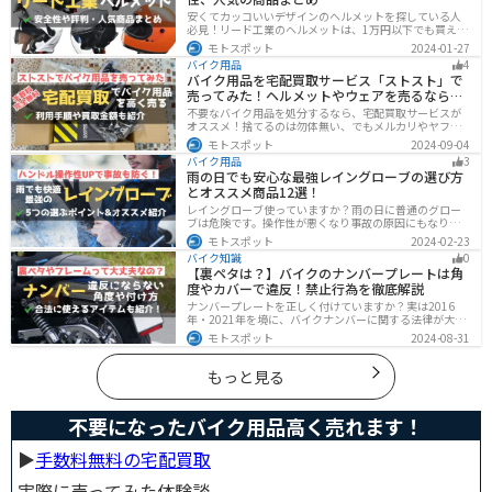
安くてカッコいいデザインのヘルメットを探している人
必見！リード工業のヘルメットは、1万円以下でも買える
ヘルメットが多数あります。安全基準もしっかりクリア
モトスポット
2024-01-27
しており、安全性にも優れています。種類も豊富でカス
バイク用品
4
タム用のシールドもあるので、クールに決めたい人にオ
バイク用品を宅配買取サービス「ストスト」で
ススメです。
売ってみた！ヘルメットやウェアを売るならオ
ススメ
不要なバイク用品を処分するなら、宅配買取サービスが
オススメ！捨てるのは勿体無い、でもメルカリやヤフオ
クに出すのは面倒だし手数料がかかる...STST（ストス
モトスポット
2024-09-04
ト）なら手数料や送料など完全無料で、自宅から送るだ
バイク用品
3
けでOKなので超簡単に売れます！ストストを実際に使っ
雨の日でも安心な最強レイングローブの選び方
てみたので、流れや買取金額などを紹介します。
とオススメ商品12選！
レイングローブ使っていますか？雨の日に普通のグロー
ブは危険です。操作性が悪くなり事故の原因にもなりま
す。安全と快適に運転するためにもしっかりとしたレイ
モトスポット
2024-02-23
ングローブを準備しておきましょう。この記事ではレイ
バイク知識
0
ングローブの選び方とオススメを紹介します。
【裏ペタは？】バイクのナンバープレートは角
度やカバーで違反！禁止行為を徹底解説
ナンバープレートを正しく付けていますか？実は2016
年・2021年を境に、バイクナンバーに関する法律が大き
く変わっています！角度やカバー、ステーなど昔は大丈
モトスポット
2024-08-31
夫でも今は違法になるケースが発生します。正しく理解
して、今一度見直してみましょう。合法で使えるアイテ
ムも紹介します。
もっと見る
不要になったバイク用品高く売れます！
▶︎
手数料無料の宅配買取
実際に売ってみた体験談