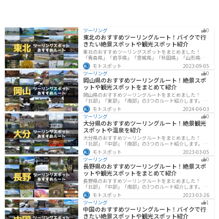
ツーリング
0
東北のおすすめツーリングルート！バイクで行
きたい絶景スポットや観光スポット紹介
東北のおすすめツーリングスポットをまとめました！
「青森県」「岩手県」「宮城県」「秋田県」「山形県」
「福島県」の各県の観光地紹介します。自然豊かな山々
モトスポット
2023-09-05
や湖、温泉地が点在し、四季折々の景色を楽しめるスポ
ツーリング
0
ットが多数あります。バイクで東北にツーリングに行く
岡山県のおすすめツーリングルート！絶景スポ
際は参考にしてください。
ットや観光スポットをまとめて紹介
岡山県のおすすめツーリングルートをまとめました！
「北部」「東部」「南部」の3つのルート紹介します。岡
山市や倉敷市など、歴史ある街並みも魅力的で、バイク
モトスポット
2024-06-03
ツーリングに最適なスポットが多数あります。バイクで
ツーリング
0
岡山県にツーリングに行く際は参考にしてください。
大分県のおすすめツーリングルート！絶景観光
スポットや温泉を紹介
大分県のおすすめツーリングルートをまとめました！
「北部」「中部」「南部」の3つのルート紹介します。阿
蘇の雄大な自然を満喫できるスポットや温泉を満喫する
モトスポット
2023-03-05
ツーリングができます。バイクで大分県にツーリングに
ツーリング
0
行く際は参考にしてください。
長野県のおすすめツーリングルート！絶景スポ
ットや観光スポットをまとめて紹介
長野県のおすすめツーリングルートをまとめました！
「北部」「中部」「南部」の3つのルート紹介します。諏
訪湖やビーナスラインのような全国でも有名なツーリン
モトスポット
2023-03-26
グスポットが多数あります。バイクで長野県にツーリン
ツーリング
1
グに行く際は参考にしてください。
中国のおすすめツーリングルート！バイクで行
きたい絶景スポットや観光スポット紹介