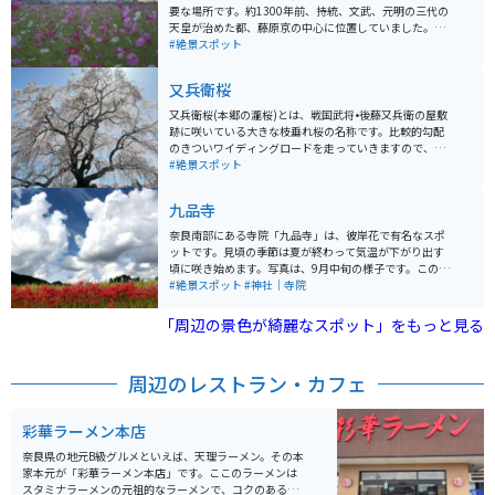
要な場所です。約1300年前、持統、文武、元明の三代の
天皇が治めた都、藤原京の中心に位置していました。藤
原宮は、日本で初めて造られた瓦葺の宮殿で、政治の中
#絶景スポット
枢施設や天皇や皇后の住まいがあった場所です。現在は
朱塗りの列柱が数か所再現されているのみですが、四季
又兵衛桜
折々の花が植えられていて、春には菜の花と桜、秋には
コスモスが楽しめます。 藤原宮の規模は東西約5.3km、
又兵衛桜(本郷の瀧桜)とは、戦国武将•後藤又兵衛の屋敷
南北約4.8kmに及び、天皇の住まいである内裏や、天皇
跡に咲いている大きな枝垂れ桜の名称です。比較的勾配
が儀式や政治を行った大極殿跡が残っています。現在の
のきついワイディングロードを走っていきますので、ツ
藤原宮跡は、広大な敷地に遺構が点在し、歴史的な価値
ーリングにはうってつけです。 春になると、多くの観光
#絶景スポット
が高い場所として知られています。日本古代史の一端を
客が訪れます。繁忙期には臨時駐車場も解放されて駐車
感じ取ることができます。
スペースを確保していますが、時間帯によっては待ち時
九品寺
間も発生することがあります。春の心地よさを感じなが
らツーリングをしたい方にはオススメです。
奈良南部にある寺院「九品寺」は、彼岸花で有名なスポ
ットです。見頃の季節は夏が終わって気温が下がり出す
頃に咲き始めます。写真は、9月中旬の様子です。このス
ポットに行くまでの道は走りやすく建物も少ないので、
#絶景スポット
#神社｜寺院
自然を楽しむツーリングには最適です。
「周辺の景色が綺麗なスポット」をもっと見る
周辺のレストラン・カフェ
彩華ラーメン本店
奈良県の地元B級グルメといえば、天理ラーメン。その本
家本元が「彩華ラーメン本店」です。ここのラーメンは
スタミナラーメンの元祖的なラーメンで、コクのある醤