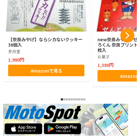
【奈良みやげ】ならシカないクッキー
new奈良みやげ せ
36個入
ろくん 奈良プリントク
枚入
芳月堂
お菓子
1,980円
1,380円
Amazonで見る
Amazo