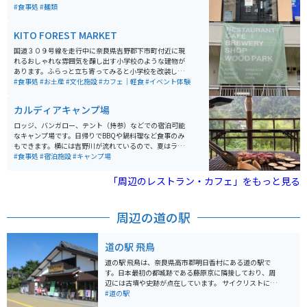
油風味のスープに大量の白菜、ニラ、豚肉などが載って
#食事処
#麺類
おり、一度食べるとまた食べたくなるくせになる味わい
です。テーブルにはラージャン、ニンニクが常備されて
KITO FOREST MARKET
おり、お好みに合わせて味を調整出来ます。
国道３０９号線を走行中に奈良県吉野郡下市町付近に現
れるおしゃれな雰囲気を醸し出す小学校のような建物が
あります。ふらっと立ち寄ってみると小学校を改装した
複合型体験施設で、地元の農産物やデザイン商品の販
#食事処
#お土産
#文化施設
#カフェ｜軽食
#イベント体験
売、自然思考の食事、ギャラリー、一風変わった図書
館、イベント開催、クラフトビールの醸造所になってい
カルディアキャンプ場
て、田舎の素晴らしさがギュッと詰まったような施設で
す。小学校を使っている点でも、ホッと心が和む場所で
ロッジ、バンガロー、テント（持参）などでの宿泊可能
す。
なキャンプ場です。日帰りでBBQや鍋料理など食事のみ
もできます。横には吉野川が流れているので、夏はライ
フジャケットをレンタルし泳ぐこともできます。最近、
#食事処
#宿泊施設
#キャンプ場
新たにスケートボードも楽しめるパークも完成したので
スケートボードをする子供から大人まで楽しめます。
「周辺のレストラン・カフェ」をもっと見る
周辺の道の駅
道の駅 飛鳥
道の駅 飛鳥は、奈良県高市郡明日香村にある道の駅で
す。日本最初の都城跡である藤原京に隣接しており、周
辺には古墳や史跡が点在しています。 サイクリストにも
人気があり、休憩所や自転車ラックも完備されていま
#道の駅
す。特産品販売所では、地元産の新鮮な野菜や果物、お