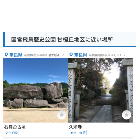
国営飛鳥歴史公園 甘樫丘地区に近い場所
奈良県
奈良県
奈良県高市郡明日香村島庄２５
奈良県橿原市久米町５０２
４
石舞台古墳
久米寺
文化施設
神社｜寺院