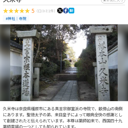
5
（口コミ1件）
#神社｜寺院
久米寺は奈良県橿原市にある真言宗御室派の寺院で、畝傍山の南側
にあります。聖徳太子の弟、来目皇子によって眼病全快の感謝とし
て創建されたと伝えられています。本尊は薬師如来で、西国四十九
薬師霊場の一つとしても知られています。