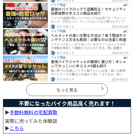
モトスポット
2023-10-10
クライフまで全てサポートします！
バイク用品
0
最強のバイクロックで盗難防止！セキュリティ
効果抜群のオススメ商品を紹介
バイクの盗難対策にバイクロックは必須です！チェーン
ロック、U字ロック、ブレードロックなど様々なタイプが
あるので自分の用途に合った使いやすいものを選びまし
モトスポット
2023-05-08
ょう。この記事ではバイクロックの種類と特徴、それぞ
バイク知識
1
れ最強の商品を紹介します。
ヘルメットの臭いを取る方法は？臭う理由やメ
ンテナンス方法も解説｜必要なのは洗濯と除菌
ヘルメットをしっかり洗っていますか？ヘルメットは汗
や皮脂を吸収して雑菌だらけになります。顔に密着する
物なのでしっかりと除菌・消臭をする必要があります。
モトスポット
2024-03-15
この記事では、ヘルメットをまるっと綺麗にする方法を
バイク用品
0
まとめました。まだメンテナンスをしたことがないとい
夏用バイクジャケットの種類と選び方！オシャ
う人はぜひ参考にしてください。
レでかっこいいオススメ9選も紹介
暑い夏でも快適にバイクに乗りたい人必見！夏には夏用
のジャケットを着ると半袖より涼しくなります。高い透
湿性のフルメッシュ素材やハーフメッシュはもちろん、
モトスポット
2024-05-11
デザイン性に優れたテキスタイルジャケットもあるの
で、カッコよくバイクに乗りたい人でも使える装備があ
ります。
もっと見る
不要になったバイク用品高く売れます！
▶︎
手数料無料の宅配買取
実際に売ってみた体験談
▶︎
こちら