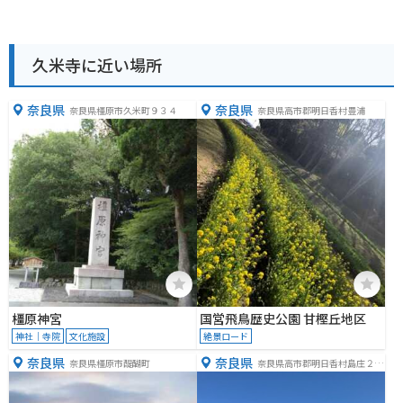
久米寺に近い場所
奈良県
奈良県
奈良県橿原市久米町９３４
奈良県高市郡明日香村豊浦
橿原神宮
国営飛鳥歴史公園 甘樫丘地区
神社｜寺院
文化施設
絶景ロード
奈良県
奈良県
奈良県橿原市醍醐町
奈良県高市郡明日香村島庄２５
４