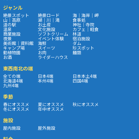
ジャンル
絶景スポット
絶景ロード
海｜海岸｜岬
山｜高原
湖｜川｜滝
食事処
道の駅
お土産
神社｜寺院
温泉
文化施設
カフェ｜軽食
商業施設
ソフトクリーム
林道
夜景
イベント体験
宿泊施設
美術館｜資料館
海鮮
ダム
キャンプ場
スイーツ
珍スポット
動植物園
お肉
麺類
お酒
ライダーハウス
東西南北の端
全ての端
日本4端
日本本土4端
北海道4端
本州4端
四国4端
九州4端
季節
春にオススメ
夏にオススメ
秋にオススメ
冬にオススメ
年中オススメ
施設
屋内施設
屋外施設
料金