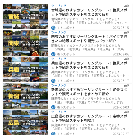
ツーリング
0
宮城県のおすすめツーリングルート！絶景スポ
ットや観光スポットをまとめて紹介
宮城県のおすすめツーリングルートをまとめました！
「北部」「中部」「南部」の3つのルート紹介します。キ
ツネ村や広大な山や滝、湖などを歴史や自然を満喫する
モトスポット
2023-03-15
ツーリングができます。バイクで宮城県にツーリングに
ツーリング
0
行く際は参考にしてください。
関東のおすすめツーリングルート！バイクで行
きたい絶景スポットや観光スポット紹介
関東のおすすめツーリングスポットをまとめました！
「茨城県」「栃木県」「群馬県」「埼玉県」「千葉県」
「東京都」「神奈川県」の各県の観光地紹介します。自
モトスポット
2023-09-06
然豊かな山々や湖、温泉地が点在し、四季折々の景色を
ツーリング
0
楽しめるスポットが多数あります。バイクで関東にツー
兵庫県のおすすめツーリングルート！絶景スポ
リングに行く際は参考にしてください。
ットや観光スポットをまとめて紹介
兵庫県のおすすめツーリングルートをまとめました！
「北部」「中部」「南東部」「南西部」の4つのルート紹
介します。自然豊かな山を堪能できる北部と中部、街中
モトスポット
2023-03-17
で海辺の南部と違った楽しみ方ができます。バイクで兵
ツーリング
0
庫県にツーリングに行く際は参考にしてください。
新潟県のおすすめツーリングルート！絶景スポ
ットや観光スポットをまとめて紹介
新潟県のおすすめツーリングルートをまとめました！
「上越」「中越」「下越」の3つのルート紹介します。自
然豊かな山と海、グルメも充実しており、自然を満喫す
モトスポット
2024-06-03
るツーリングができます。バイクで新潟県にツーリング
ツーリング
0
に行く際は参考にしてください。
広島県のおすすめツーリングルート！定番スポ
ットや絶景スポットを紹介
広島県のおすすめツーリングルートをまとめました！
「北部」「南東部」「南西部」の3つのルート紹介しま
す。自然豊かな山と海だけでなく、歴史的価値のある建
モトスポット
2023-02-27