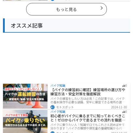
造物も多数あるので、飽きることなくツーリングを堪能
できます。バイクで広島県にツーリングに行く際は参考
にしてください。
もっと見る
オススメ記事
バイク知識
0
【バイクの練習前に確認】練習場所の選び方や
練習方法・安全対策を徹底解説
バイクの練習をしたい方は必見！この記事では、バイク
の基本操作や必要な装備、安全に練習できる場所の選び
方や練習方法を解説しています。実は、バイクの点検や
モトスポット
2024-11-30
整備、基本的な練習をバランスよく行うことが大切で
バイク知識
0
す。この記事を読めば、安全で快適にバイク練習を行う
初心者がバイクに乗るまでに知っておくべきこ
方法がわかります。
と！ゼロからバイクで走るまでの流れを徹底解
説
バイクに乗りたい人！知識ゼロでもこれさえ読めば全て
分かります！バイクの種類や排気量の基礎知識からバイ
クの選び方、免許の取り方、購入、納車、その後のバイ