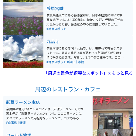
ここから高松塚古墳の方向に走っていくと、程よく角度
がついたワイディングロードがあります。少し短いです
藤原宮跡
が、ツーリングにはもってこいの場所です。
奈良県橿原市にある藤原宮跡は、日本の歴史において重
要な場所です。約1300年前、持統、文武、元明の三代の
天皇が治めた都、藤原京の中心に位置していました。藤
原宮は、日本で初めて造られた瓦葺の宮殿で、政治の中
#絶景スポット
枢施設や天皇や皇后の住まいがあった場所です。現在は
朱塗りの列柱が数か所再現されているのみですが、四季
九品寺
折々の花が植えられていて、春には菜の花と桜、秋には
コスモスが楽しめます。 藤原宮の規模は東西約5.3km、
奈良南部にある寺院「九品寺」は、彼岸花で有名なスポ
南北約4.8kmに及び、天皇の住まいである内裏や、天皇
ットです。見頃の季節は夏が終わって気温が下がり出す
が儀式や政治を行った大極殿跡が残っています。現在の
頃に咲き始めます。写真は、9月中旬の様子です。このス
藤原宮跡は、広大な敷地に遺構が点在し、歴史的な価値
ポットに行くまでの道は走りやすく建物も少ないので、
#絶景スポット
#神社｜寺院
が高い場所として知られています。日本古代史の一端を
自然を楽しむツーリングには最適です。
感じ取ることができます。
「周辺の景色が綺麗なスポット」をもっと見る
周辺のレストラン・カフェ
彩華ラーメン本店
奈良県の地元B級グルメといえば、天理ラーメン。その本
家本元が「彩華ラーメン本店」です。ここのラーメンは
スタミナラーメンの元祖的なラーメンで、コクのある醤
油風味のスープに大量の白菜、ニラ、豚肉などが載って
#食事処
#麺類
おり、一度食べるとまた食べたくなるくせになる味わい
です。テーブルにはラージャン、ニンニクが常備されて
ワールド牧場