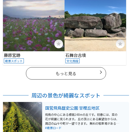
藤原宮跡
石舞台古墳
絶景スポット
文化施設
もっと見る
周辺の景色が綺麗なスポット
国営飛鳥歴史公園 甘樫丘地区
飛鳥の中心にある標高148mの丘です。初春には、菜の
花が綺麗に見られます。 丘の頂上にある展望台からは、
周辺の山々や町が一望できます。 無料の駐車場があるの
で、車やバイクを停めてゆっくりと自然を楽しめます。
#絶景ロード