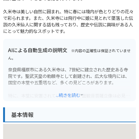
久米寺は美しい自然に囲まれ、特に春には境内が色とりどりの花々
で彩られます。また、久米寺には飛行中に娘に見とれて墜落した伝
説の久米仙人に関する話も残っており、歴史や伝説に興味がある人
にとって魅力的なスポットです。
AIによる自動生成の説明文
※内容の正確性は保証されていませ
ん。
奈良県橿原市にある久米寺は、7世紀に建立された歴史ある寺
院です。聖武天皇の勅願寺として創建され、広大な境内には、
国宝の本堂や五重塔など、多くの見どころがあります。
...続きを読む
特に、本堂に安置されている木造十一面観音菩薩立像は必見で
す。また、境内は四季折々の美しい自然に囲まれており、春に
は桜、秋には紅葉の名所としても知られています。バイクで訪
基本情報
れる場合は、境内に無料の駐車場があるので安心です。
周辺には、橿原神宮や藤原宮跡など、歴史的な観光スポットも
多いので、合わせて訪れるのもおすすめです。