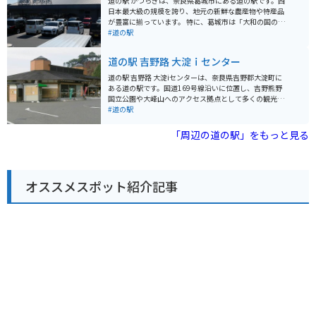
道の駅 かつらぎは、奈良県葛城市にある道の駅です。西
す。 周辺には、石舞台古墳や高松塚古墳など、歴史的な
日本最大級の規模を誇り、地元の新鮮な農産物や特産品
観光スポットがたくさんあります。レンタサイクルも利
が豊富に揃っています。 特に、葛城市は「大和の国のま
用できるので、サイクリングで周辺を散策するのもおす
ほろば」と呼ばれるほど、豊かな自然と歴史を感じられ
#道の駅
すめです。
る場所です。道の駅 かつらぎでも、地元で採れた新鮮な
野菜や果物、手作りの加工品などが販売されており、お
道の駅 吉野路 大淀ｉセンター
土産探しにも最適です。レストランでは、地元産の食材
を使った料理を楽しむこともできます。 バイクで訪れる
道の駅 吉野路 大淀iセンターは、奈良県吉野郡大淀町に
場合、道の駅 かつらぎは広々とした駐車場が完備されて
ある道の駅です。国道169号線沿いに位置し、吉野熊野
いるので、安心して駐車できます。また、周辺には、二
国立公園や大峰山へのアクセス拠点として多くの観光客
上山や當麻寺など、ツーリングに最適なスポットが点在
が訪れます。 施設内には、地元の特産品を販売するショ
#道の駅
しています。道の駅で休憩を取りながら、奈良の自然と
ップやレストランがあり、吉野地方の銘菓や名産品を購
歴史を満喫してみてはいかがでしょうか。
入することができます。特に、吉野葛を使用した葛餅や
「周辺の道の駅」をもっと見る
葛きりは、ここでしか味わえない逸品です。また、レス
トランでは、地元産の食材を使った郷土料理を楽しむこ
とができます。 バイクツーリングで訪れる場合、道の駅
には広々とした駐車場が完備されているため、安心して
オススメスポット紹介記事
駐車することができます。周辺には、吉野山や熊野古道
など、風光明媚なツーリングスポットも多数点在してお
り、ツーリングの拠点としても最適です。 道の駅 吉野路
大淀iセンターは、観光情報コーナーも併設しており、周
辺の観光スポットやイベント情報を入手することができ
ます。吉野地方の魅力を満喫するためにも、ぜひ一度訪
れてみてください。