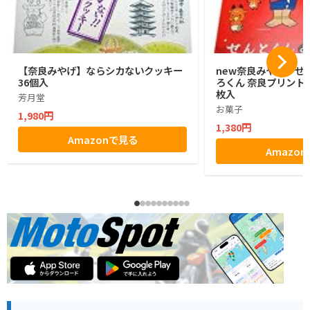
【奈良みやげ】ならシカないクッキー
new奈良みやげ せ
36個入
ろくん 奈良プリントク
枚入
芳月堂
お菓子
1,980円
1,380円
Amazonで見る
Amazo