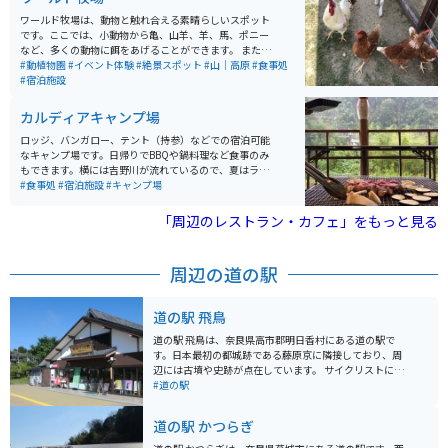
おり、お好みに合わせて味を調整出来ます。
ワールド牧場は、動物と触れ合える素晴らしいスポット
です。ここでは、小動物から亀、山羊、羊、馬、ポニー
など、多くの動物に餌をあげることができます。 また、
羊や山羊がいるゾーンでは、触れ合いが楽しめます。犬
#動植物園
#イベント体験
#絶景スポット
#山｜高原
#食事処
や猫との触れ合いスペースもあり、さらに犬の散歩体験
#宿泊施設
やウサギのお散歩体験もできます。自分のペットを連れ
て行くこともできますし、小さいですがドッグランもあ
カルディアキャンプ場
るので、おすすめで。
ロッジ、バンガロー、テント（持参）などでの宿泊可能
なキャンプ場です。日帰りでBBQや鍋料理など食事のみ
もできます。横には吉野川が流れているので、夏はライ
フジャケットをレンタルし泳ぐこともできます。最近、
#食事処
#宿泊施設
#キャンプ場
新たにスケートボードも楽しめるパークも完成したので
スケートボードをする子供から大人まで楽しめます。
「周辺のレストラン・カフェ」をもっと見る
周辺の道の駅
道の駅 飛鳥
道の駅 飛鳥は、奈良県高市郡明日香村にある道の駅で
す。日本最初の都城跡である藤原京に隣接しており、周
辺には古墳や史跡が点在しています。 サイクリストにも
人気があり、休憩所や自転車ラックも完備されていま
#道の駅
す。特産品販売所では、地元産の新鮮な野菜や果物、お
土産などが購入できます。 レストランでは、地元の食材
道の駅 かつらぎ
を使った郷土料理や、古代米を使ったメニューなどが楽
しめます。おすすめは、古代米を使った「飛鳥鍋」で