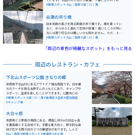
り、瀞八丁(どろはっちょう)とも呼ばれています。天気
#絶景スポット
#山｜高原
#湖｜川｜滝
の良い日はジェット船に乗ることができ、川面付近から
断崖、荘厳な岩を見上げると大自然をより一層感じるこ
谷瀬の吊り橋
とができます。
日本有数の長さを誇る鉄線の吊り橋です。 橋を渡ってい
ると、ゆらゆらと揺れて恐怖が倍増！ 高いところが怖い
方には渡り切るのは難しいかも知れません。 ただ、上か
ら川を見下ろした景色は絶景です！ 吊り橋の下にはキャ
#絶景スポット
#山｜高原
#湖｜川｜滝
ンプ場もあるので、家族でバーベキューやテントを張っ
てゆっくりとした時間を大自然の中で楽しめる場所とな
「周辺の景色が綺麗なスポット」をもっと見る
っています。
周辺のレストラン・カフェ
下北山スポーツ公園 きなりの郷
奈良県下北山村にあるアウトドア複合施設です。日本最
大のアーチを誇る池原ダムのふもとにあり、キャンプや
スポーツ、温泉を楽しむことができます。公園内にはオ
ートキャンプ場、バンガロー、コテージがあり、グルー
#絶景スポット
#湖｜川｜滝
#食事処
#温泉
#宿泊施設
プでの宿泊も可能です。キャンプ場からは、池原ダムの
#キャンプ場
壁を見上げるように絶景が見られます。 また、テニスコ
ートや多目的グラウンド、バーベキューハウス、炊事棟
大台ヶ原
など、様々な設備が整っており、スポーツ合宿や研修に
も利用されています。温泉施設「きなりの湯」では、疲
奈良県と三重県の境目にある、標高1,695mの日出ヶ岳
れを癒すことができ、自然に囲まれた環境でリフレッシ
を最高峰とする台地です。主要な東大台と、原生的な森
ュできます。春には下北山村主催のさくら祭りが開催さ
林が広がる西大台の２つの展望台があります。しんどす
れており、敷地内の桜が満開になると、関西一とも思わ
ぎないハイキングコースと、整備された地面で誰でも気
#山｜高原
#絶景スポット
#食事処
#お土産