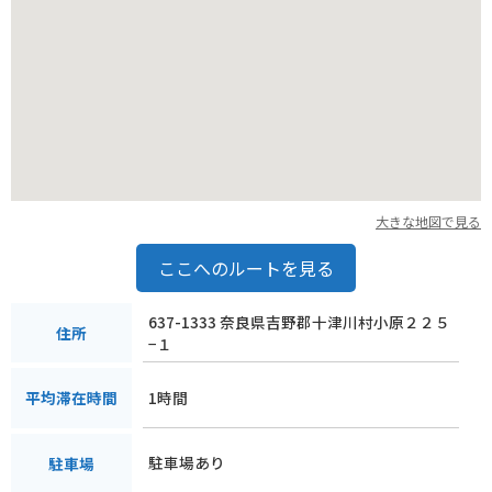
ころが多数あります。また、十津川村は温泉地としても知られ
ており、日帰り温泉施設も充実しています。
大きな地図で見る
ここへのルートを見る
637-1333 奈良県吉野郡十津川村小原２２５
住所
−１
1時間
平均滞在時間
駐車場あり
駐車場