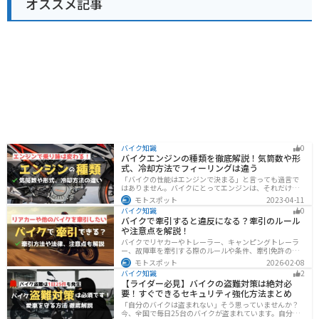
オススメ記事
バイク知識
0
バイクエンジンの種類を徹底解説！気筒数や形
式、冷却方法でフィーリングは違う
「バイクの性能はエンジンで決まる」と言っても過言で
はありません。バイクにとってエンジンは、それだけ重
要なパーツなんです。エンジンの種類と特徴を知れば、
モトスポット
2023-04-11
あなたもワンランク上のバイク選びができるようになり
バイク知識
0
ます！
バイクで牽引すると違反になる？牽引のルール
や注意点を解説！
バイクでリヤカーやトレーラー、キャンピングトレーラ
ー、故障車を牽引する際のルールや条件、牽引免許の有
無、速度制限、必要な装備をわかりやすく解説。メリッ
モトスポット
2026-02-08
ト・デメリットや注意点も紹介し、安全にバイクの積載
バイク知識
2
力をアップする方法をまとめました。
【ライダー必見】バイクの盗難対策は絶対必
要！すぐできるセキュリティ強化方法まとめ
「自分のバイクは盗まれない」そう思っていませんか？
今、全国で毎日25台のバイクが盗まれています。自分の