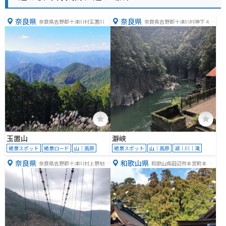
奈良県
奈良県
奈良県吉野郡十津川村玉置川
奈良県吉野郡十津川村神下４０
５
玉置山
瀞峡
絶景スポット
絶景ロード
山｜高原
絶景スポット
山｜高原
湖｜川｜滝
奈良県
和歌山県
奈良県吉野郡十津川村上野地６
和歌山県田辺市本宮町本宮
５−２
１１１０