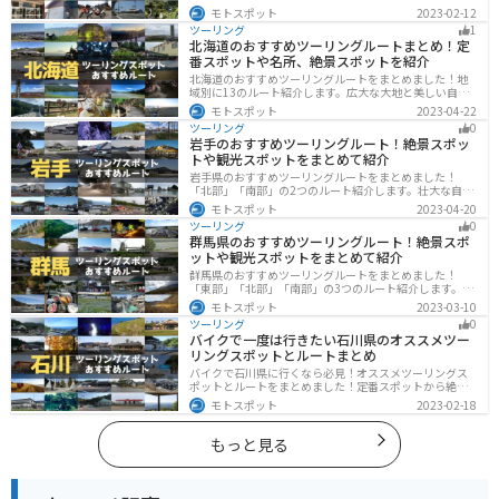
ト、温泉、山、海、グルメなど様々なジャンルで楽しめ
モトスポット
2023-02-12
ます。バイクで鹿児島ツーリングに行こうと思っている
ツーリング
1
人は、参考にしてください。
北海道のおすすめツーリングルートまとめ！定
番スポットや名所、絶景スポットを紹介
北海道のおすすめツーリングルートをまとめました！地
域別に13のルート紹介します。広大な大地と美しい自然
が広がり、四季折々の魅力を楽しめる観光スポットが数
モトスポット
2023-04-22
多くあります。バイクで北海道にツーリングに行く際は
ツーリング
0
参考にしてください。
岩手のおすすめツーリングルート！絶景スポッ
トや観光スポットをまとめて紹介
岩手県のおすすめツーリングルートをまとめました！
「北部」「南部」の2つのルート紹介します。壮大な自然
や歴史的な観光スポットが多く存在するので楽しめま
モトスポット
2023-04-20
す。バイクで岩手県にツーリングに行く際は参考にして
ツーリング
0
ください。
群馬県のおすすめツーリングルート！絶景スポ
ットや観光スポットをまとめて紹介
群馬県のおすすめツーリングルートをまとめました！
「東部」「北部」「南部」の3つのルート紹介します。草
津温泉や伊香保温泉など全国でも有名な温泉や豊かな自
モトスポット
2023-03-10
然を満喫するツーリングができます。バイクで群馬県に
ツーリング
0
ツーリングに行く際は参考にしてください。
バイクで一度は行きたい石川県のオススメツー
リングスポットとルートまとめ
バイクで石川県に行くなら必見！オススメツーリングス
ポットとルートをまとめました！定番スポットから絶景
スポット、温泉、海、グルメなど様々なジャンルで楽し
モトスポット
2023-02-18
めます。バイクで石川ツーリングに行こうと思っている
人は、参考にしてください。
もっと見る