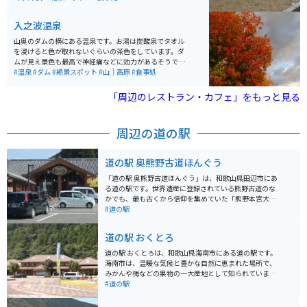
れる桜の絶景が広がります。
軽に自然を感じながら楽しむことができます。 秋の紅葉
シーズンには、ワインレッド色に染まったシロヤシロが
入之波温泉
一面に広がり絶景です。日出ヶ岳の展望台から360度パ
ノラマ風景が堪能できます。最大の絶景ポイントである
山奥のダムの横にある温泉です。お湯は炭酸泉でタオル
大蛇嵒の展望も素晴らしいです。 大台ケ原ドライブウェ
を浸けると色が取れないぐらいの茶色をしています。ダ
イの終点にある大台ケ原ビジターセンターには食堂、お
ムが見え景色も最高で神経痛などに効力があるそうで
土産屋さんがあります。駐車場も200台、バイク専用も
す。大台ケ原ツーリングの帰り、夕方に寄ると家に着く
#温泉
#ダム
#絶景スポット
#山｜高原
#食事処
用意されています。
まで体がポカポカしてオススメです。お食事もおいし
く、鴨ロース・鹿刺しが特に絶品で値段もリーズナブル
「周辺のレストラン・カフェ」をもっと見る
です。
周辺の道の駅
道の駅 奥熊野古道ほんぐう
「道の駅 奥熊野古道ほんぐう」は、和歌山県田辺市にあ
る道の駅です。世界遺産に登録されている熊野古道のな
かでも、最も古くから信仰を集めていた「熊野本宮大
社」のほど近くに位置し、雄大な自然と歴史を感じられ
#道の駅
るスポットとして人気があります。 道の駅には、地元の
特産品を販売するショップやレストランがあり、熊野牛
道の駅 おくとろ
や梅干しなど、和歌山県ならではのグルメを楽しむこと
ができます。また、周辺には温泉施設も点在しており、
道の駅 おくとろは、和歌山県海南市にある道の駅です。
旅の疲れを癒やすのにも最適です。 バイクで訪れる場
海南市は、温暖な気候と豊かな自然に恵まれた場所で、
合、道の駅には広々とした駐車場が完備されているので
みかんや梅などの果物の一大産地として知られていま
安心です。熊野古道周辺は、風光明媚なワインディング
す。 道の駅 おくとろでは、地元の新鮮な農産物をはじ
#道の駅
ロードが続くので、ツーリングにもおすすめです。特
め、特産品や加工品を販売しています。中でもおすすめ
に、道の駅から熊野本宮大社までの道のりは、緑豊かな
は、海南市特産の「紀州うめどり」を使った料理です。