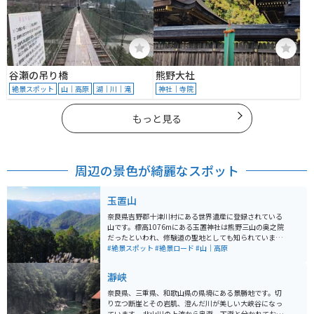
谷瀬の吊り橋
熊野大社
絶景スポット
山｜高原
湖｜川｜滝
神社｜寺院
もっと見る
周辺の景色が綺麗なスポット
玉置山
奈良県吉野郡十津川村にある世界遺産に登録されている
山です。標高1076mにある玉置神社は熊野三山の奥之院
だったといわれ、修験道の聖地としても知られていま
す。樹齢3000年といわれる御神木があり、異世界かのよ
#絶景スポット
#絶景ロード
#山｜高原
うな雰囲気が漂っています。 各地点への所要時間は以下
の通りです。 ・玉置山駐車場 ~ 山頂：上り約30分、下り
瀞峡
約20分 ・玉置山駐車場 ~ 玉置神社：上り約20分、下り
約15分 ・山頂 ~ 玉置神社：上り約20分、下り約10分 駐
奈良県、三重県、和歌山県の県境にある景勝地です。切
車場 - 山頂 - 神社 - 駐車場のように上りと下りで経由地を
り立つ断崖とその岩肌、澄んだ川が美しい大峡谷になっ
変えることも可能です。
ています。 北山川の上流から奥瀞、下瀞と分かれてお