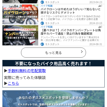
バイクは大丈夫という保証はどこにもありません。バイ
モトスポット
2023-04-23
クの盗難対策の方法を理解して、自分のバイクは自分で
バイク知識
0
守りましょう。
バイクローンはやめたほうがいい？知らないと
損するリスクとデメリット
バイクローンはやめたほうがいいのかでお悩みの方は必
見！この記事では、バイクローンを利用する際の注意点
や失敗しない選び方を解説しています。実は、バイクロ
モトスポット
2024-10-10
ーンの選び方にはコツがあります。この記事を読めば、
バイク知識
0
自分に合った賢い選択をすることが可能です。
【裏ペタは？】バイクのナンバープレートは角
度やカバーで違反！禁止行為を徹底解説
ナンバープレートを正しく付けていますか？実は2016
年・2021年を境に、バイクナンバーに関する法律が大き
く変わっています！角度やカバー、ステーなど昔は大丈
モトスポット
2024-08-31
夫でも今は違法になるケースが発生します。正しく理解
して、今一度見直してみましょう。合法で使えるアイテ
ムも紹介します。
もっと見る
不要になったバイク用品高く売れます！
▶︎
手数料無料の宅配買取
実際に売ってみた体験談
▶︎
こちら
あなたのオススメスポットを登録しませんか？
モトスポットでは、皆様からオススメスポットを募集しています！