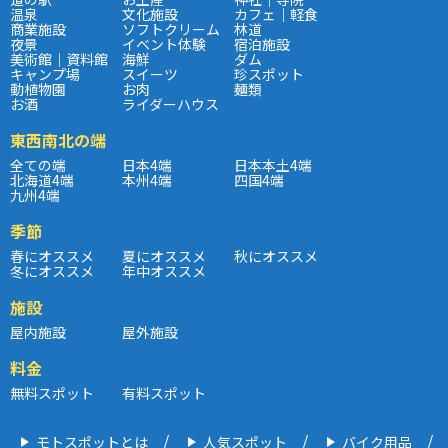
温泉
文化施設
カフェ｜軽食
商業施設
ソフトクリーム
林道
夜景
イベント体験
宿泊施設
美術館｜資料館
海鮮
ダム
キャンプ場
スイーツ
珍スポット
動植物園
お肉
麺類
お酒
ライダーハウス
東西南北の端
全ての端
日本4端
日本本土4端
北海道4端
本州4端
四国4端
九州4端
季節
春にオススメ
夏にオススメ
秋にオススメ
冬にオススメ
年中オススメ
施設
屋内施設
屋外施設
料金
無料スポット
有料スポット
モトスポットとは
人気スポット
バイク用品