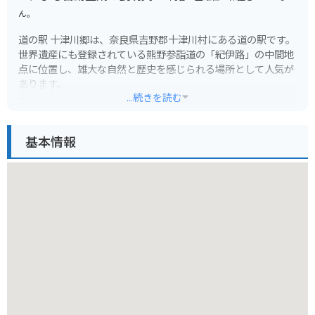
ん。
道の駅 十津川郷は、奈良県吉野郡十津川村にある道の駅です。
世界遺産にも登録されている熊野参詣道の「紀伊路」の中間地
点に位置し、雄大な自然と歴史を感じられる場所として人気が
あります。
...続きを読む
道の駅には、地元の特産品を販売するショップやレストランが
あり、十津川村で採れた新鮮な野菜や果物、名物の「柿の葉寿
基本情報
司」などを楽しむことができます。また、観光案内所では、周
辺の観光スポットや宿泊施設の情報を入手することができま
す。
バイクで訪れる場合、道の駅には広い駐車場が完備されている
ので安心です。十津川村は、山間部のワインディングロードが
続くため、ツーリングにも最適なエリアです。道の駅 十津川郷
を拠点に、周辺の観光スポットを巡ってみてはいかがでしょう
か。
周辺には、世界遺産に登録されている「熊野本宮大社」や「玉
置神社」、日本三大名瀑の一つである「那智の滝」など、見ど