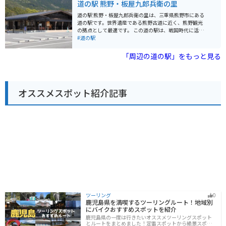
道の駅 熊野・板屋九郎兵衛の里
山々を眺めながら快適に走行できます。
新鮮で弾力のある鶏肉は、ジューシーで旨みが強く、お
土産にも最適です。 また、道の駅 おくとろは、バイクツ
道の駅 熊野・板屋九郎兵衛の里は、三重県熊野市にある
ーリングの休憩スポットとしても人気があります。周辺
道の駅です。世界遺産である熊野古道に近く、熊野観光
には、風光明媚な海岸線や山岳路など、変化に富んだツ
の拠点として最適です。 この道の駅は、戦国時代に活躍
ーリングコースが広がっており、道の駅はその拠点とし
した武将・真田幸村（幼名：源次郎）の父、真田昌幸に
#道の駅
て最適です。駐車場も広く、休憩 facilities も充実してい
仕えた忍者、板屋九郎兵衛勝重の出身地であることにち
るので、安心してバイクを停めて休むことができます。
なんで名付けられました。 敷地内には、九郎兵衛にまつ
「周辺の道の駅」をもっと見る
道の駅 おくとろを訪れた際には、ぜひ周辺の観光スポッ
わる資料を展示した「板屋九郎兵衛之家」や、地元の特
トにも足を運んでみてください。おすすめは、世界遺産
産品を販売するショップ、レストランなどがあります。
に登録されている熊野古道です。道の駅 おくとろから車
熊野灘を望む絶景スポットとしても知られており、特に
で約1時間30分の距離にあり、古代から続く歴史と文化
夕暮れ時には美しい夕日を見ることができます。 バイク
を感じることができます。
オススメスポット紹介記事
で訪れる場合、道の駅には広い駐車場が完備されている
ので安心です。また、周辺には熊野古道など、ツーリン
グに最適なスポットがたくさんあります。 地元の名産品
としては、熊野古道で採れる「さんしょ」を使った商品
や、熊野灘で獲れる新鮮な魚介類などがおすすめです。
道の駅のレストランでも、地元の食材をふんだんに使っ
た料理を楽しむことができます。
ツーリング
0
鹿児島県を満喫するツーリングルート！地域別
にバイクおすすめスポットを紹介
鹿児島県の一度は行きたいオススメツーリングスポット
とルートをまとめました！定番スポットから絶景スポッ