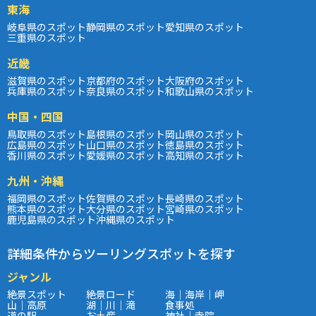
東海
岐阜県のスポット
静岡県のスポット
愛知県のスポット
三重県のスポット
近畿
滋賀県のスポット
京都府のスポット
大阪府のスポット
兵庫県のスポット
奈良県のスポット
和歌山県のスポット
中国・四国
鳥取県のスポット
島根県のスポット
岡山県のスポット
広島県のスポット
山口県のスポット
徳島県のスポット
香川県のスポット
愛媛県のスポット
高知県のスポット
九州・沖縄
福岡県のスポット
佐賀県のスポット
長崎県のスポット
熊本県のスポット
大分県のスポット
宮崎県のスポット
鹿児島県のスポット
沖縄県のスポット
詳細条件からツーリングスポットを探す
ジャンル
絶景スポット
絶景ロード
海｜海岸｜岬
山｜高原
湖｜川｜滝
食事処
道の駅
お土産
神社｜寺院