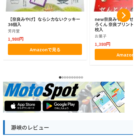
【奈良みやげ】ならシカないクッキー
new奈良みやげ せ
36個入
ろくん 奈良プリントク
枚入
芳月堂
お菓子
1,980円
1,380円
Amazonで見る
Amazo
瀞峡のレビュー