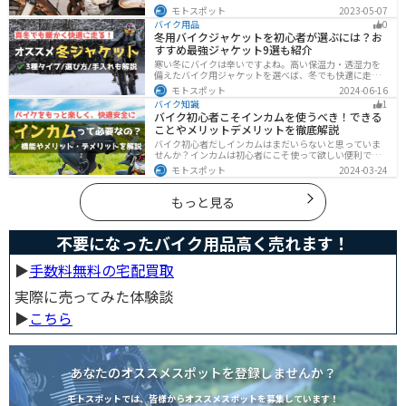
があります。サビごとに有効なサビ落とし剤は違うの
モトスポット
2023-05-07
で、正しいサビ落とし剤を使う必要があります。この記
バイク用品
0
事ではサビの種類から対処法、オススメのサビ取り剤を
冬用バイクジャケットを初心者が選ぶには？お
まとめました。
すすめ最強ジャケット9選も紹介
寒い冬にバイクは辛いですよね。高い保温力・透湿力を
備えたバイク用ジャケットを選べば、冬でも快適に走る
ことができます！さらに電熱ジャケットであれば、どん
モトスポット
2024-06-16
な過酷な環境でも全く寒さを感じずバイクに乗れます。
バイク知識
1
正しい装備を揃えて今年の冬も乗り切りましょう！
バイク初心者こそインカムを使うべき！できる
ことやメリットデメリットを徹底解説
バイク初心者だしインカムはまだいらないと思っていま
せんか？インカムは初心者にこそ使って欲しい便利で安
全に運転するための機器です。インカムでできることや
モトスポット
2024-03-24
メリットデメリットなどまとめましたので、気になって
いる人はぜひ参考にしてください。
もっと見る
不要になったバイク用品高く売れます！
▶︎
手数料無料の宅配買取
実際に売ってみた体験談
▶︎
こちら
あなたのオススメスポットを登録しませんか？
モトスポットでは、皆様からオススメスポットを募集しています！