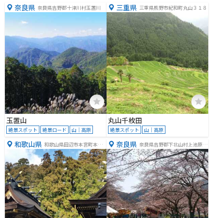
奈良県
三重県
奈良県吉野郡十津川村玉置川
三重県熊野市紀和町丸山３１８
玉置山
丸山千枚田
絶景スポット
絶景ロード
山｜高原
絶景スポット
山｜高原
和歌山県
奈良県
和歌山県田辺市本宮町本宮
奈良県吉野郡下北山村上池原１
１１１０
０２６