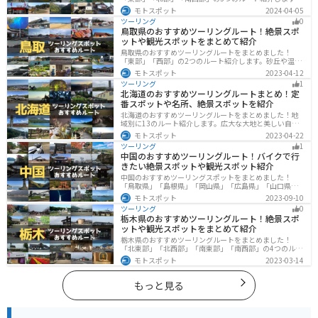
山と海どちらも楽しめるスポットが多数あり、様々な楽
モトスポット
2024-04-05
しみ方ができます。バイクで高知県にツーリングに行く
ツーリング
0
際は参考にしてください。
鳥取県のおすすめツーリングルート！絶景スポ
ットや観光スポットをまとめて紹介
鳥取県のおすすめツーリングルートをまとめました！
「東部」「西部」の2つのルート紹介します。砂丘や温泉
地、歴史ある城跡など魅力溢れるスポットが多数あるの
モトスポット
2023-04-12
で楽しめます。バイクで鳥取県にツーリングに行く際は
ツーリング
1
参考にしてください。
北海道のおすすめツーリングルートまとめ！定
番スポットや名所、絶景スポットを紹介
北海道のおすすめツーリングルートをまとめました！地
域別に13のルート紹介します。広大な大地と美しい自然
が広がり、四季折々の魅力を楽しめる観光スポットが数
モトスポット
2023-04-22
多くあります。バイクで北海道にツーリングに行く際は
ツーリング
1
参考にしてください。
中国のおすすめツーリングルート！バイクで行
きたい絶景スポットや観光スポット紹介
中国のおすすめツーリングスポットをまとめました！
「鳥取県」「島根県」「岡山県」「広島県」「山口県」
の各県の観光地紹介します。自然豊かな山々や湖、温泉
モトスポット
2023-09-10
地が点在し、四季折々の景色を楽しめるスポットが多数
ツーリング
0
あります。バイクで中国にツーリングに行く際は参考に
栃木県のおすすめツーリングルート！絶景スポ
してください。
ットや観光スポットをまとめて紹介
栃木県のおすすめツーリングルートをまとめました！
「北東部」「北西部」「南東部」「南西部」の4つのルー
ト紹介します。日本を代表する神社や広大な山や滝、湖
モトスポット
2023-03-14
などを歴史や自然を満喫するツーリングができます。バ
イクで栃木県にツーリングに行く際は参考にしてくださ
い。
もっと見る