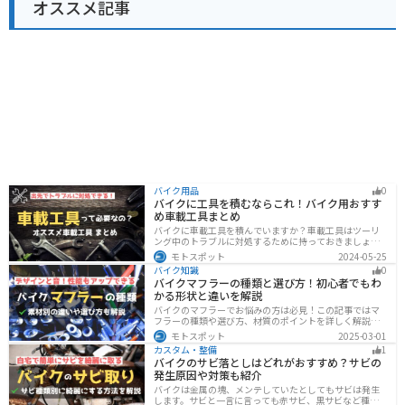
オススメ記事
バイク用品
0
バイクに工具を積むならこれ！バイク用おすす
め車載工具まとめ
バイクに車載工具を積んでいますか？車載工具はツーリ
ング中のトラブルに対処するために持っておきましょ
う。車載工具でどんなことができるのか、どんな車載工
モトスポット
2024-05-25
具を持っておけばいいのかなど、バイク用車載工具につ
バイク知識
0
いて紹介します！
バイクマフラーの種類と選び方！初心者でもわ
かる形状と違いを解説
バイクのマフラーでお悩みの方は必見！この記事ではマ
フラーの種類や選び方、材質のポイントを詳しく解説し
ています。実は初めてのカスタマイズには、先端だけ変
モトスポット
2025-03-01
えられるスリップオンマフラーがおすすめです。記事を
カスタム・整備
1
読めば、理想のサウンドと走りを手に入れられます。
バイクのサビ落としはどれがおすすめ？サビの
発生原因や対策も紹介
バイクは金属の塊、メンテしていたとしてもサビは発生
します。サビと一言に言っても赤サビ、黒サビなど種類