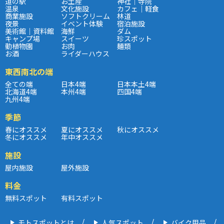
道の駅
お土産
神社｜寺院
温泉
文化施設
カフェ｜軽食
商業施設
ソフトクリーム
林道
夜景
イベント体験
宿泊施設
美術館｜資料館
海鮮
ダム
キャンプ場
スイーツ
珍スポット
動植物園
お肉
麺類
お酒
ライダーハウス
東西南北の端
全ての端
日本4端
日本本土4端
北海道4端
本州4端
四国4端
九州4端
季節
春にオススメ
夏にオススメ
秋にオススメ
冬にオススメ
年中オススメ
施設
屋内施設
屋外施設
料金
無料スポット
有料スポット
モトスポットとは
人気スポット
バイク用品