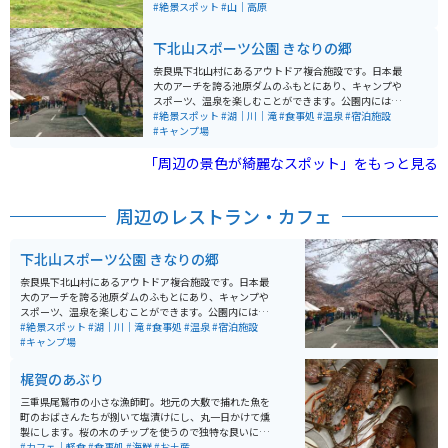
なく海外の人も感動できる場所です。立地はとても田舎
#絶景スポット
#山｜高原
で山の中をしっかり感じられます。ＪＲ熊野市駅から車
で約40分程で行くことができ、無料駐車場もあります。
下北山スポーツ公園 きなりの郷
四季を通じて美しさが変わり、それぞれで魅力がありま
す。春は水が張られ、５月頃に田植え、夏は稲が風に揺
奈良県下北山村にあるアウトドア複合施設です。日本最
れて綺麗で夜には蛍も見られます。また秋は稲穂が黄金
大のアーチを誇る池原ダムのふもとにあり、キャンプや
色に輝き、冬は比較的暖かいですが雪景色が見れる事も
スポーツ、温泉を楽しむことができます。公園内にはオ
あり、おすすめです。
ートキャンプ場、バンガロー、コテージがあり、グルー
#絶景スポット
#湖｜川｜滝
#食事処
#温泉
#宿泊施設
プでの宿泊も可能です。キャンプ場からは、池原ダムの
#キャンプ場
壁を見上げるように絶景が見られます。 また、テニスコ
「周辺の景色が綺麗なスポット」をもっと見る
ートや多目的グラウンド、バーベキューハウス、炊事棟
など、様々な設備が整っており、スポーツ合宿や研修に
も利用されています。温泉施設「きなりの湯」では、疲
れを癒すことができ、自然に囲まれた環境でリフレッシ
周辺のレストラン・カフェ
ュできます。春には下北山村主催のさくら祭りが開催さ
れており、敷地内の桜が満開になると、関西一とも思わ
れる桜の絶景が広がります。
下北山スポーツ公園 きなりの郷
奈良県下北山村にあるアウトドア複合施設です。日本最
大のアーチを誇る池原ダムのふもとにあり、キャンプや
スポーツ、温泉を楽しむことができます。公園内にはオ
ートキャンプ場、バンガロー、コテージがあり、グルー
#絶景スポット
#湖｜川｜滝
#食事処
#温泉
#宿泊施設
プでの宿泊も可能です。キャンプ場からは、池原ダムの
#キャンプ場
壁を見上げるように絶景が見られます。 また、テニスコ
ートや多目的グラウンド、バーベキューハウス、炊事棟
梶賀のあぶり
など、様々な設備が整っており、スポーツ合宿や研修に
も利用されています。温泉施設「きなりの湯」では、疲
三重県尾鷲市の小さな漁師町。地元の大敷で捕れた魚を
れを癒すことができ、自然に囲まれた環境でリフレッシ
町のおばさんたちが捌いて塩漬けにし、丸一日かけて燻
ュできます。春には下北山村主催のさくら祭りが開催さ
製にします。桜の木のチップを使うので独特な良いにお
れており、敷地内の桜が満開になると、関西一とも思わ
いがして食欲を誘います。ビールのおつまみにも最高で
#カフェ｜軽食
#食事処
#海鮮
#お土産