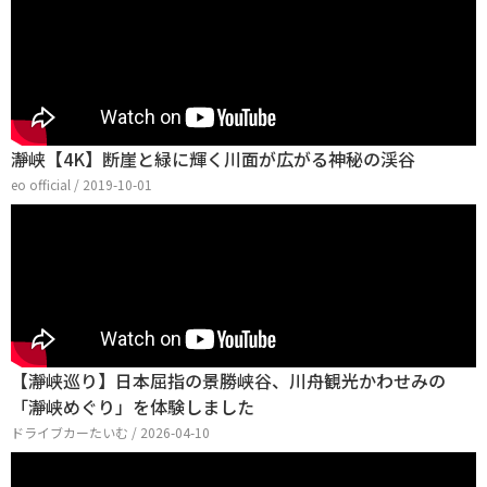
瀞峡【4K】断崖と緑に輝く川面が広がる神秘の渓谷
eo official / 2019-10-01
【瀞峡巡り】日本屈指の景勝峡谷、川舟観光かわせみの
「瀞峡めぐり」を体験しました
ドライブカーたいむ / 2026-04-10