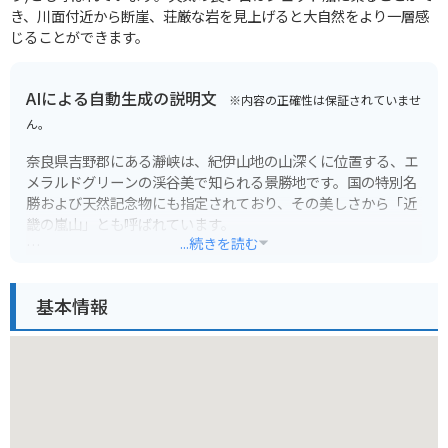
き、川面付近から断崖、荘厳な岩を見上げると大自然をより一層感
じることができます。
AIによる自動生成の説明文
※内容の正確性は保証されていませ
ん。
奈良県吉野郡にある瀞峡は、紀伊山地の山深くに位置する、エ
メラルドグリーンの渓谷美で知られる景勝地です。国の特別名
勝および天然記念物にも指定されており、その美しさから「近
畿の嵐山」とも呼ばれています。
...続きを読む
峡谷は約3kmにわたって続き、巨岩や奇岩がそびえ立ち、変化
に富んだ風景を楽しむことができます。春は新緑、秋は紅葉
基本情報
と、四季折々の景色も魅力です。遊覧船に乗れば、水上から雄
大な景色を眺めることができ、おすすめです。
バイクで訪れる場合、周辺にはカーブの多い山道が続くため、
運転には十分注意が必要です。また、駐車場は限られているた
め、事前に確認しておくとよいでしょう。