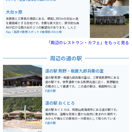
れる桜の絶景が広がります。
す。
大台ヶ原
奈良県と三重県の境目にある、標高1,695mの日出ヶ岳
を最高峰とする台地です。主要な東大台と、原生的な森
林が広がる西大台の２つの展望台があります。しんどす
ぎないハイキングコースと、整備された地面で誰でも気
#山｜高原
#絶景スポット
#食事処
#お土産
軽に自然を感じながら楽しむことができます。 秋の紅葉
シーズンには、ワインレッド色に染まったシロヤシロが
「周辺のレストラン・カフェ」をもっと見る
一面に広がり絶景です。日出ヶ岳の展望台から360度パ
ノラマ風景が堪能できます。最大の絶景ポイントである
大蛇嵒の展望も素晴らしいです。 大台ケ原ドライブウェ
周辺の道の駅
イの終点にある大台ケ原ビジターセンターには食堂、お
土産屋さんがあります。駐車場も200台、バイク専用も
用意されています。
道の駅 熊野・板屋九郎兵衛の里
道の駅 熊野・板屋九郎兵衛の里は、三重県熊野市にある
道の駅です。世界遺産である熊野古道に近く、熊野観光
の拠点として最適です。 この道の駅は、戦国時代に活躍
した武将・真田幸村（幼名：源次郎）の父、真田昌幸に
#道の駅
仕えた忍者、板屋九郎兵衛勝重の出身地であることにち
なんで名付けられました。 敷地内には、九郎兵衛にまつ
道の駅 おくとろ
わる資料を展示した「板屋九郎兵衛之家」や、地元の特
産品を販売するショップ、レストランなどがあります。
道の駅 おくとろは、和歌山県海南市にある道の駅です。
熊野灘を望む絶景スポットとしても知られており、特に
海南市は、温暖な気候と豊かな自然に恵まれた場所で、
夕暮れ時には美しい夕日を見ることができます。 バイク
みかんや梅などの果物の一大産地として知られていま
で訪れる場合、道の駅には広い駐車場が完備されている
す。 道の駅 おくとろでは、地元の新鮮な農産物をはじ
#道の駅
ので安心です。また、周辺には熊野古道など、ツーリン
め、特産品や加工品を販売しています。中でもおすすめ
グに最適なスポットがたくさんあります。 地元の名産品
は、海南市特産の「紀州うめどり」を使った料理です。