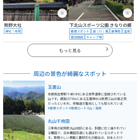
熊野大社
下北山スポーツ公園 きなりの郷
神社｜寺院
絶景スポット
湖｜川｜滝
食事処
温泉
宿泊施設
キャンプ場
もっと見る
周辺の景色が綺麗なスポット
玉置山
奈良県吉野郡十津川村にある世界遺産に登録されている
山です。標高1076mにある玉置神社は熊野三山の奥之院
だったといわれ、修験道の聖地としても知られていま
す。樹齢3000年といわれる御神木があり、異世界かのよ
#絶景スポット
#絶景ロード
#山｜高原
うな雰囲気が漂っています。 各地点への所要時間は以下
の通りです。 ・玉置山駐車場 ~ 山頂：上り約30分、下り
丸山千枚田
約20分 ・玉置山駐車場 ~ 玉置神社：上り約20分、下り
約15分 ・山頂 ~ 玉置神社：上り約20分、下り約10分 駐
三重県の紀和町丸山地区にある、斜面に広く描かれてい
車場 - 山頂 - 神社 - 駐車場のように上りと下りで経由地を
る棚田で、日本棚田百選にも選ばれているスポットで
変えることも可能です。
す。素晴らしい景観と農耕文化の融合は、日本人だけで