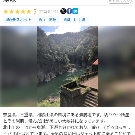
5
（口コミ1件）
#絶景スポット
#山｜高原
#湖｜川｜滝
奈良県、三重県、和歌山県の県境にある景勝地です。切り立つ断崖
とその岩肌、澄んだ川が美しい大峡谷になっています。
北山川の上流から奥瀞、下瀞と分かれており、瀞八丁(どろはっちょ
う)とも呼ばれています。天気の良い日はジェット船に乗ることがで