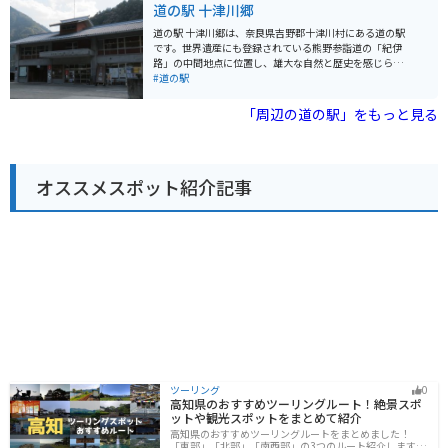
道の駅 十津川郷
としては、熊野古道で採れる「さんしょ」を使った商品
新鮮で弾力のある鶏肉は、ジューシーで旨みが強く、お
や、熊野灘で獲れる新鮮な魚介類などがおすすめです。
土産にも最適です。 また、道の駅 おくとろは、バイクツ
道の駅 十津川郷は、奈良県吉野郡十津川村にある道の駅
道の駅のレストランでも、地元の食材をふんだんに使っ
ーリングの休憩スポットとしても人気があります。周辺
です。世界遺産にも登録されている熊野参詣道の「紀伊
た料理を楽しむことができます。
には、風光明媚な海岸線や山岳路など、変化に富んだツ
路」の中間地点に位置し、雄大な自然と歴史を感じられ
ーリングコースが広がっており、道の駅はその拠点とし
る場所として人気があります。 道の駅には、地元の特産
#道の駅
て最適です。駐車場も広く、休憩 facilities も充実してい
品を販売するショップやレストランがあり、十津川村で
るので、安心してバイクを停めて休むことができます。
採れた新鮮な野菜や果物、名物の「柿の葉寿司」などを
「周辺の道の駅」をもっと見る
道の駅 おくとろを訪れた際には、ぜひ周辺の観光スポッ
楽しむことができます。また、観光案内所では、周辺の
トにも足を運んでみてください。おすすめは、世界遺産
観光スポットや宿泊施設の情報を入手することができま
に登録されている熊野古道です。道の駅 おくとろから車
す。 バイクで訪れる場合、道の駅には広い駐車場が完備
で約1時間30分の距離にあり、古代から続く歴史と文化
されているので安心です。十津川村は、山間部のワイン
を感じることができます。
オススメスポット紹介記事
ディングロードが続くため、ツーリングにも最適なエリ
アです。道の駅 十津川郷を拠点に、周辺の観光スポット
を巡ってみてはいかがでしょうか。 周辺には、世界遺産
に登録されている「熊野本宮大社」や「玉置神社」、日
本三大名瀑の一つである「那智の滝」など、見どころが
多数あります。また、十津川村は温泉地としても知られ
ており、日帰り温泉施設も充実しています。
ツーリング
0
高知県のおすすめツーリングルート！絶景スポ
ットや観光スポットをまとめて紹介
高知県のおすすめツーリングルートをまとめました！
「東部」「北部」「南西部」の3つのルート紹介します。