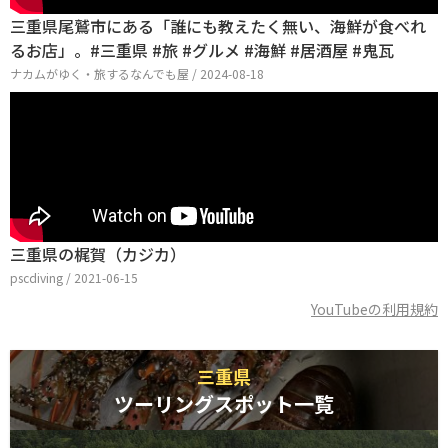
三重県尾鷲市にある「誰にも教えたく無い、海鮮が食べれ
るお店」。#三重県 #旅 #グルメ #海鮮 #居酒屋 #鬼瓦
ナカムがゆく・旅するなんでも屋 / 2024-08-18
三重県の梶賀（カジカ）
pscdiving / 2021-06-15
YouTubeの利用規約
三重県
ツーリングスポット一覧