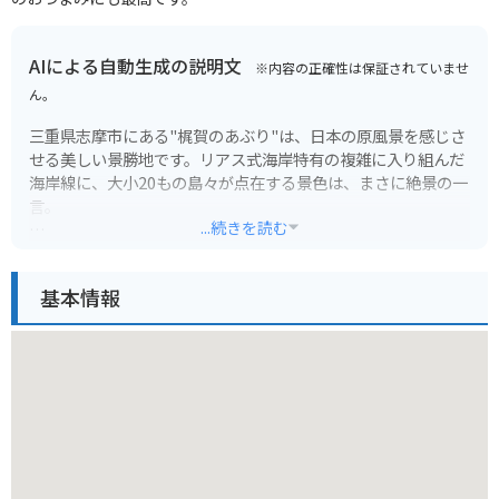
AIによる自動生成の説明文
※内容の正確性は保証されていませ
ん。
三重県志摩市にある"梶賀のあぶり"は、日本の原風景を感じさ
せる美しい景勝地です。リアス式海岸特有の複雑に入り組んだ
海岸線に、大小20もの島々が点在する景色は、まさに絶景の一
言。
...続きを読む
高台にある「あぶり展望台」からは、この雄大なパノラマビュ
ーを360度見渡すことができます。特に、夕暮れ時には、水平
基本情報
線に沈む夕日が空と海を赤く染め上げ、息をのむほどの美しさ
です。
周辺には飲食店や宿泊施設もあり、ゆったりと過ごすことがで
きます。バイクで訪れる場合は、リアス式海岸沿いのワインデ
ィングロードを走ることができるのでツーリングにも最適で
す。ただし、道幅が狭い区間もあるため、走行には注意が必要
です。