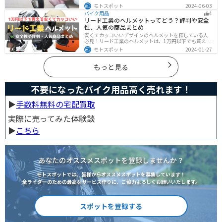
た。自賠責保険と任意保険の違いについても解説したの
モトスポット
2024-06-03
で、バイク保険を検討している人は参考にしてくださ
バイク用品
4
い。
リード工業のヘルメットってどう？評判や安全
性、人気の商品まとめ
安くてカッコいいデザインのヘルメットを探している人
必見！リード工業のヘルメットは、1万円以下でも買える
ヘルメットが多数あります。安全基準もしっかりクリア
モトスポット
2024-01-27
しており、安全性にも優れています。種類も豊富でカス
タム用のシールドもあるので、クールに決めたい人にオ
ススメです。
もっと見る
不要になったバイク用品高く売れます！
▶︎
手数料無料の宅配買取
実際に売ってみた体験談
▶︎
こちら
あなたのオススメスポットを登録しませんか？
モトスポットでは、皆様からオススメスポットを募集しています！
全ライダーのための最高なサービス作りに、ご協力よろしくお願いいたします。
スポットを登録する