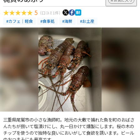
5
（口コミ1件）
#カフェ｜軽食
#食事処
#海鮮
#お土産
三重県尾鷲市の小さな漁師町。地元の大敷で捕れた魚を町のおばさ
んたちが捌いて塩漬けにし、丸一日かけて燻製にします。桜の木の
チップを使うので独特な良いにおいがして食欲を誘います。ビール
のおつまみにも最高です。