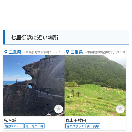
七里御浜に近い場所
三重県
三重県
三重県熊野市木本町１８３５
三重県熊野市紀和町丸山３１８
鬼ヶ城
丸山千枚田
絶景スポット
海｜海岸｜岬
絶景スポット
山｜高原