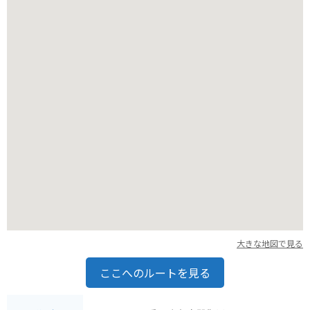
ことができます。駐車場も点在しているので、休憩を取りなが
ら、自分のペースで走行できます。ただし、夏場は渋滞が発生
することもあるので注意が必要です。
大きな地図で見る
ここへのルートを見る