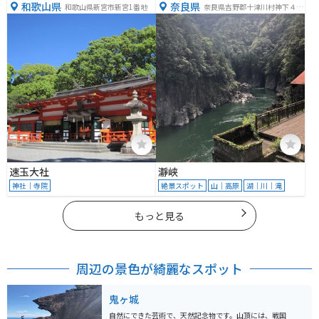
和歌山県
奈良県
和歌山県新宮市新宮1番地
奈良県吉野郡十津川村神下４０
５
速玉大社
瀞峡
神社｜寺院
絶景スポット
山｜高原
湖｜川｜滝
もっと見る
周辺の景色が綺麗なスポット
鬼ヶ城
自然にできた芸術で、天然記念物です。山頂には、戦国