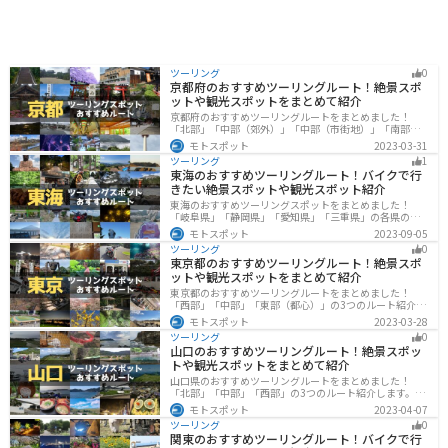
ツーリング
0
京都府のおすすめツーリングルート！絶景スポ
ットや観光スポットをまとめて紹介
京都府のおすすめツーリングルートをまとめました！
「北部」「中部（郊外）」「中部（市街地）」「南部」
の4つのルート紹介します。古い町並みや神社仏閣、自然
モトスポット
2023-03-31
に囲まれた風光明媚なスポットが数多く存在し、様々な
ツーリング
1
楽しみ方ができます。バイクで京都府にツーリングに行
東海のおすすめツーリングルート！バイクで行
く際は参考にしてください。
きたい絶景スポットや観光スポット紹介
東海のおすすめツーリングスポットをまとめました！
「岐阜県」「静岡県」「愛知県」「三重県」の各県の観
光地紹介します。自然豊かな山々や湖、温泉地が点在
モトスポット
2023-09-05
し、四季折々の景色を楽しめるスポットが多数ありま
ツーリング
0
す。バイクで東海にツーリングに行く際は参考にしてく
東京都のおすすめツーリングルート！絶景スポ
ださい。
ットや観光スポットをまとめて紹介
東京都のおすすめツーリングルートをまとめました！
「西部」「中部」「東部（都心）」の3つのルート紹介し
ます。西に行けば奥多摩の自然、東に行けば都心スポッ
モトスポット
2023-03-28
トと、自然も街も楽しめるスポットが多数あります。バ
ツーリング
0
イクで東京都にツーリングに行く際は参考にしてくださ
山口のおすすめツーリングルート！絶景スポッ
い。
トや観光スポットをまとめて紹介
山口県のおすすめツーリングルートをまとめました！
「北部」「中部」「西部」の3つのルート紹介します。美
しい海岸線や山々を楽しむことができます。バイクで山
モトスポット
2023-04-07
口県にツーリングに行く際は参考にしてください。
ツーリング
0
関東のおすすめツーリングルート！バイクで行