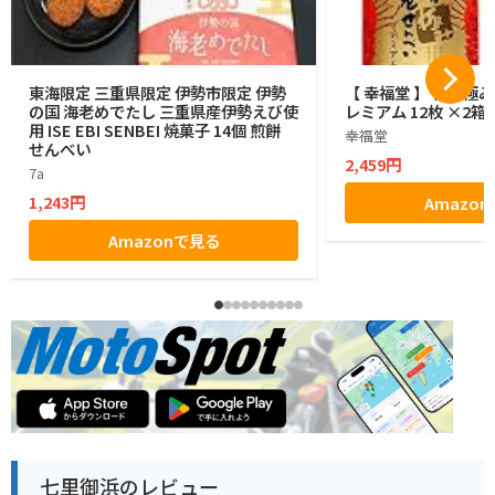
東海限定 三重県限定 伊勢市限定 伊勢
【 幸福堂 】 伊勢極
の国 海老めでたし 三重県産伊勢えび使
レミアム 12枚 ×2箱
用 ISE EBI SENBEI 焼菓子 14個 煎餅
幸福堂
せんべい
2,459円
7a
1,243円
Amazo
Amazonで見る
七里御浜のレビュー