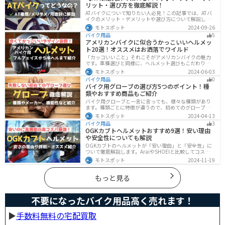
リット・選び方を徹底解説！
ATバイクについて知りたい人必見！この記事では、ATバ
イクのメリット・デメリットや選び方について解説しま
す。 実はAT限定免許で乗れるバイクの種類は多数ありま
モトスポット
2024-09-26
す。記事を参考に、自分に合ったATバイクを選びましょ
バイク用品
5
う。
アメリカンバイクに似合うかっこいいヘルメッ
ト20選！オススメはお洒落でワイルド
「カッコいいこと」それこそがアメリカンバイクの魅力
です。車種選びと同様に、ヘルメット選びもこだわりた
いところですよね。アメリカンバイクの魅力をもっと引
モトスポット
2024-06-03
き立ててくれるオススメのヘルメットを紹介します。
バイク用品
0
バイク用グローブの選び方5つのポイント！種
類やおすすめ商品もご紹介
バイク用グローブと一言に言っても、様々な種類があり
ます。種類ごとに特徴が違うので、初めてのグローブ選
びで失敗しないように、しっかりと理解して選ぶように
モトスポット
2024-04-13
しましょう。この記事では、特徴やメリットデメリッ
バイク用品
3
ト、有名メーカーなど初心者が知っておくべきことをま
OGKカブトヘルメットおすすめ9選！安い理由
とめました。
や安全性についても解説
OGKカブトのヘルメットが「安い理由」と「安全性」に
ついて徹底解説します。AraiやSHOEIと比較してコスパが
高く、信頼性も兼ね備えたOGKカブトのヘルメット。初
モトスポット
2024-11-19
心者ライダーからベテランまでおすすめのモデル9選と、
実際の口コミや評判、選び方も詳しく紹介します。
もっと見る
不要になったバイク用品高く売れます！
▶︎
手数料無料の宅配買取