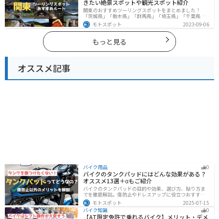
きたい絶景スポットや観光スポット紹介
関東のおすすめツーリングスポットをまとめました！
「茨城県」「栃木県」「群馬県」「埼玉県」「千葉県」
「東京都」「神奈川県」の各県の観光地紹介します。自
モトスポット
2023-09-06
然豊かな山々や湖、温泉地が点在し、四季折々の景色を
楽しめるスポットが多数あります。バイクで関東にツー
リングに行く際は参考にしてください。
もっと見る
オススメ記事
バイク用品
0
バイクのタンクパッドにはどんな効果がある？
オススメ13選＋αもご紹介
バイクのタンクパッドの目的や効果、選び方、貼り方ま
でを徹底解説。傷防止やドレスアップに役立つおすすめ
アイテムも紹介。初心者にも分かりやすい内容で、タン
モトスポット
2025-07-15
クパッド選びに迷っている方に最適な情報をお届けしま
バイク知識
0
す。
【AT限定免許で乗れるバイク】メリット・デメ