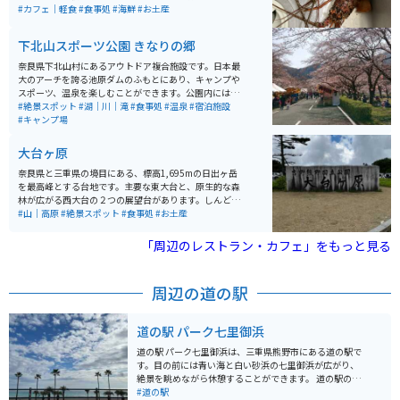
いがして食欲を誘います。ビールのおつまみにも最高で
#カフェ｜軽食
#食事処
#海鮮
#お土産
す。
下北山スポーツ公園 きなりの郷
奈良県下北山村にあるアウトドア複合施設です。日本最
大のアーチを誇る池原ダムのふもとにあり、キャンプや
スポーツ、温泉を楽しむことができます。公園内にはオ
ートキャンプ場、バンガロー、コテージがあり、グルー
#絶景スポット
#湖｜川｜滝
#食事処
#温泉
#宿泊施設
プでの宿泊も可能です。キャンプ場からは、池原ダムの
#キャンプ場
壁を見上げるように絶景が見られます。 また、テニスコ
ートや多目的グラウンド、バーベキューハウス、炊事棟
大台ヶ原
など、様々な設備が整っており、スポーツ合宿や研修に
も利用されています。温泉施設「きなりの湯」では、疲
奈良県と三重県の境目にある、標高1,695mの日出ヶ岳
れを癒すことができ、自然に囲まれた環境でリフレッシ
を最高峰とする台地です。主要な東大台と、原生的な森
ュできます。春には下北山村主催のさくら祭りが開催さ
林が広がる西大台の２つの展望台があります。しんどす
れており、敷地内の桜が満開になると、関西一とも思わ
ぎないハイキングコースと、整備された地面で誰でも気
#山｜高原
#絶景スポット
#食事処
#お土産
れる桜の絶景が広がります。
軽に自然を感じながら楽しむことができます。 秋の紅葉
シーズンには、ワインレッド色に染まったシロヤシロが
「周辺のレストラン・カフェ」をもっと見る
一面に広がり絶景です。日出ヶ岳の展望台から360度パ
ノラマ風景が堪能できます。最大の絶景ポイントである
大蛇嵒の展望も素晴らしいです。 大台ケ原ドライブウェ
周辺の道の駅
イの終点にある大台ケ原ビジターセンターには食堂、お
土産屋さんがあります。駐車場も200台、バイク専用も
用意されています。
道の駅 パーク七里御浜
道の駅 パーク七里御浜は、三重県熊野市にある道の駅で
す。目の前には青い海と白い砂浜の七里御浜が広がり、
絶景を眺めながら休憩することができます。 道の駅の建
物内には、地元産の新鮮な魚介類や農産物を販売するシ
#道の駅