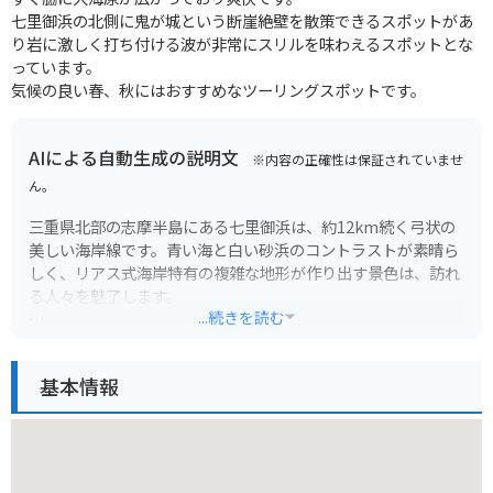
七里御浜の北側に鬼が城という断崖絶壁を散策できるスポットがあ
り岩に激しく打ち付ける波が非常にスリルを味わえるスポットとな
っています。
気候の良い春、秋にはおすすめなツーリングスポットです。
AIによる自動生成の説明文
※内容の正確性は保証されていませ
ん。
三重県北部の志摩半島にある七里御浜は、約12km続く弓状の
美しい海岸線です。青い海と白い砂浜のコントラストが素晴ら
しく、リアス式海岸特有の複雑な地形が作り出す景色は、訪れ
る人々を魅了します。
...続きを読む
海水浴やサーフィンなどのマリンスポーツはもちろん、夕日の
名所としても知られており、水平線に沈む夕日はロマンチック
基本情報
な雰囲気を演出します。周辺には、新鮮な海の幸を味わえる飲
食店や宿泊施設も多く、観光の拠点としても最適です。
バイクで訪れる場合は、海岸線沿いを走る県道16号線がおすす
めです。風を感じながら、変化に富んだ海岸線の景色を楽しむ