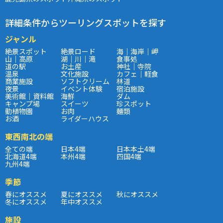
詳細条件からツーリングスポットを探す
ジャンル
絶景スポット
絶景ロード
海｜海岸｜岬
山｜高原
湖｜川｜滝
食事処
道の駅
お土産
神社｜寺院
温泉
文化施設
カフェ｜軽食
商業施設
ソフトクリーム
林道
夜景
イベント体験
宿泊施設
美術館｜資料館
海鮮
ダム
キャンプ場
スイーツ
珍スポット
動植物園
お肉
麺類
お酒
ライダーハウス
東西南北の端
全ての端
日本4端
日本本土4端
北海道4端
本州4端
四国4端
九州4端
季節
春にオススメ
夏にオススメ
秋にオススメ
冬にオススメ
年中オススメ
施設