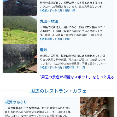
時代の城跡があり、熊野古道・松本峠と連結するハイキ
ングコースが整備されています。鬼の見晴台といわれる
展望台からは、熊野灘が一望できます。 山頂へ通じるハ
#絶景スポット
#海｜海岸｜岬
イキングコースは一面、桜が植えられており、春になる
と、4種類の桜が次から次へと開花します。春の季節は特
丸山千枚田
におすすめです。
三重県の紀和町丸山地区にある、斜面に広く描かれてい
る棚田で、日本棚田百選にも選ばれているスポットで
す。素晴らしい景観と農耕文化の融合は、日本人だけで
なく海外の人も感動できる場所です。立地はとても田舎
#絶景スポット
#山｜高原
で山の中をしっかり感じられます。ＪＲ熊野市駅から車
で約40分程で行くことができ、無料駐車場もあります。
瀞峡
四季を通じて美しさが変わり、それぞれで魅力がありま
す。春は水が張られ、５月頃に田植え、夏は稲が風に揺
奈良県、三重県、和歌山県の県境にある景勝地です。切
れて綺麗で夜には蛍も見られます。また秋は稲穂が黄金
り立つ断崖とその岩肌、澄んだ川が美しい大峡谷になっ
色に輝き、冬は比較的暖かいですが雪景色が見れる事も
ています。 北山川の上流から奥瀞、下瀞と分かれてお
あり、おすすめです。
り、瀞八丁(どろはっちょう)とも呼ばれています。天気
#絶景スポット
#山｜高原
#湖｜川｜滝
の良い日はジェット船に乗ることができ、川面付近から
断崖、荘厳な岩を見上げると大自然をより一層感じるこ
「周辺の景色が綺麗なスポット」をもっと見る
とができます。
周辺のレストラン・カフェ
梶賀のあぶり
三重県尾鷲市の小さな漁師町。地元の大敷で捕れた魚を
町のおばさんたちが捌いて塩漬けにし、丸一日かけて燻
製にします。桜の木のチップを使うので独特な良いにお