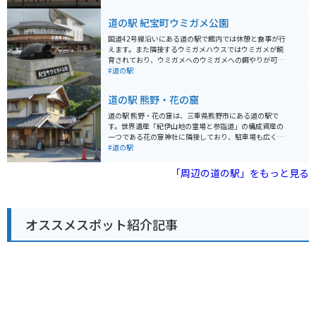
ョップや、地元の食材を使った料理を提供するレストラ
ンがあります。特に、熊野灘で獲れたマグロを使った海
道の駅 紀宝町ウミガメ公園
鮮丼や、地元産の猪肉を使ったぼたん鍋がおすすめで
す。 また、道の駅に隣接して、世界遺産「熊野古道」の
国道42号線沿いにある道の駅で館内では休憩と食事が行
浜街道の一部が整備されており、散策を楽しむことがで
えます。また隣接するウミガメハウスではウミガメが飼
きます。 バイクで訪れる場合は、道の駅の駐車場にバイ
育されており、ウミガメへのウミガメへの餌やりが可能
ク専用のスペースが用意されています。七里御浜沿いの
で、休日にはウミガメと触れることのできるイベントが
#道の駅
道路は、景色も良く、ツーリングにも最適です。 お土産
行われている。
には、熊野市の特産品である「熊野古道麦酒」や「那智
道の駅 熊野・花の窟
黒石」がおすすめです。
道の駅 熊野・花の窟は、三重県熊野市にある道の駅で
す。世界遺産「紀伊山地の霊場と参詣道」の構成資産の
一つである花の窟神社に隣接しており、駐車場も広く、
休憩施設や物産販売所、レストランなどがあります。 花
#道の駅
の窟は、日本書紀にも登場する日本最古の神社といわれ
ており、巨大な岩を御神体とする珍しい神社です。道の
「周辺の道の駅」をもっと見る
駅からは、この花の窟を望むことができ、その壮大さに
圧倒されるでしょう。また、道の駅には、熊野灘を一望
できる展望台もあり、美しい景色を楽しむことができま
す。 バイクで訪れる場合、駐車場も広く停めやすいので
オススメスポット紹介記事
安心です。周辺には、世界遺産の熊野古道や七里御浜な
ど、風光明媚な観光スポットがたくさんあります。熊野
市は、温暖な気候で知られており、みかんや梅などの柑
橘類の栽培も盛んです。道の駅では、地元で採れた新鮮
な農産物や、それらを使った加工品なども販売している
ので、お土産にいかがでしょうか。