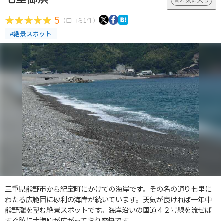
5
（口コミ1件）
#絶景スポット
三重県熊野市から紀宝町にかけての海岸です。その名の通り七里に
わたる広範囲に砂利の海岸が続いています。天気が良ければ一年中
熊野灘を望む絶景スポットです。海岸沿いの国道４２号線を流せば
すぐ脇に大海原が広がっており爽快です。