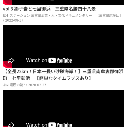
vol.3 獅子岩と七里御浜｜三重県名勝四十八景
伝七ステーション 三重県企業・人・文化ドキュメンタリー 【三重県応援団】
/ 2022-08-17
【全長22km！日本一長い砂礫海岸！】三重県南牟婁郡御浜
町 七里御浜 【簡単なタイムラプスあり】
あの場所の謎? / 2020-02-27