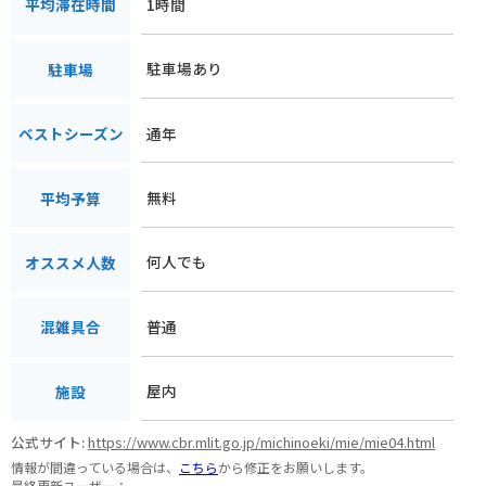
1時間
平均滞在時間
駐車場あり
駐車場
通年
ベストシーズン
無料
平均予算
何人でも
オススメ人数
普通
混雑具合
屋内
施設
公式サイト:
https://www.cbr.mlit.go.jp/michinoeki/mie/mie04.html
情報が間違っている場合は、
こちら
から修正をお願いします。
最終更新ユーザー：