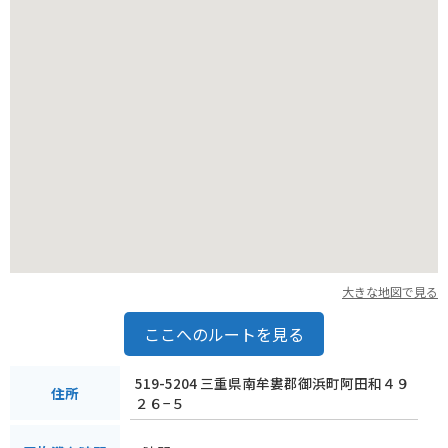
お土産には、熊野市の特産品である「熊野古道麦酒」や「那智
黒石」がおすすめです。
大きな地図で見る
ここへのルートを見る
519-5204 三重県南牟婁郡御浜町阿田和４９
住所
２６−５