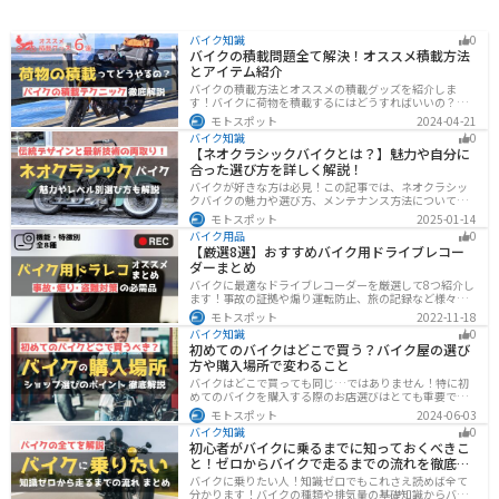
バイク知識
0
バイクの積載問題全て解決！オススメ積載方法
とアイテム紹介
バイクの積載方法とオススメの積載グッズを紹介しま
す！バイクに荷物を積載するにはどうすればいいの？と
いう疑問はこれで解決！通勤や日帰りツーリング、キャ
モトスポット
2024-04-21
ンプツーリングなど用途別にオススメの積載方法を解説
バイク知識
0
します！オススメの積載アイテムも紹介するので、バイ
【ネオクラシックバイクとは？】魅力や自分に
クの積載に悩んでいる方は参考にしてください。
合った選び方を詳しく解説！
バイクが好きな方は必見！この記事では、ネオクラシッ
クバイクの魅力や選び方、メンテナンス方法について解
説しています。実はネオクラシックバイクは、見た目と
モトスポット
2025-01-14
機能性の両方を求める人に最適なです。この記事を読め
バイク用品
0
ば、ネオクラシックバイクの魅力が理解できます。
【厳選8選】おすすめバイク用ドライブレコー
ダーまとめ
バイクに最適なドライブレコーダーを厳選して8つ紹介し
ます！事故の証拠や煽り運転防止、旅の記録など様々な
役に立つドライブコーダー、何を選べばいいか迷ってい
モトスポット
2022-11-18
る方に特徴別にまとめました。
バイク知識
0
初めてのバイクはどこで買う？バイク屋の選び
方や購入場所で変わること
バイクはどこで買っても同じ…ではありません！特に初
めてのバイクを購入する際のお店選びはとても重要で
す。どんなお店で購入するのがベストなのか？失敗しな
モトスポット
2024-06-03
いお店選びのポイントをまとめます。
バイク知識
0
初心者がバイクに乗るまでに知っておくべきこ
と！ゼロからバイクで走るまでの流れを徹底解
説
バイクに乗りたい人！知識ゼロでもこれさえ読めば全て
分かります！バイクの種類や排気量の基礎知識からバイ