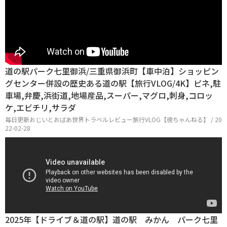
道の駅パーク七里御浜/三重県御浜町【車中泊】ショッピン
グセンター併設の歴史ある道の駅【旅行VLOG/4K】ピネ,駐
車場,弁慶,浜街道,地場産品,スーパー,マグロ,刺身,コロッ
ケ,エビチリ,サラダ
毎日更新おじいとおばあ世界トラベルレビュー旅行VLOG【徳ちゃんねる】 / 20
22-02-28
2025年【ドライブ＆道の駅】道の駅 みかん パーク七里