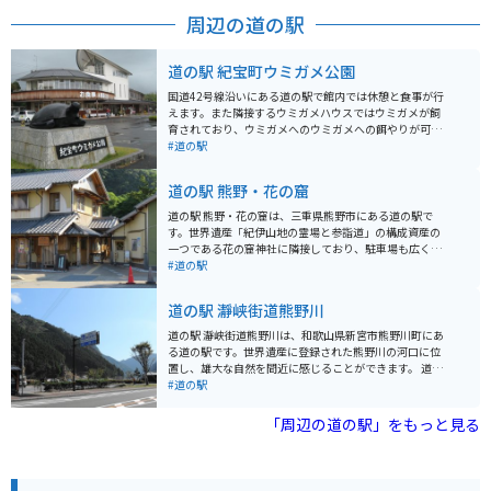
大蛇嵒の展望も素晴らしいです。 大台ケ原ドライブウェ
周辺の道の駅
イの終点にある大台ケ原ビジターセンターには食堂、お
土産屋さんがあります。駐車場も200台、バイク専用も
用意されています。
道の駅 紀宝町ウミガメ公園
国道42号線沿いにある道の駅で館内では休憩と食事が行
えます。また隣接するウミガメハウスではウミガメが飼
育されており、ウミガメへのウミガメへの餌やりが可能
で、休日にはウミガメと触れることのできるイベントが
#道の駅
行われている。
道の駅 熊野・花の窟
道の駅 熊野・花の窟は、三重県熊野市にある道の駅で
す。世界遺産「紀伊山地の霊場と参詣道」の構成資産の
一つである花の窟神社に隣接しており、駐車場も広く、
休憩施設や物産販売所、レストランなどがあります。 花
#道の駅
の窟は、日本書紀にも登場する日本最古の神社といわれ
ており、巨大な岩を御神体とする珍しい神社です。道の
道の駅 瀞峡街道熊野川
駅からは、この花の窟を望むことができ、その壮大さに
圧倒されるでしょう。また、道の駅には、熊野灘を一望
道の駅 瀞峡街道熊野川は、和歌山県新宮市熊野川町にあ
できる展望台もあり、美しい景色を楽しむことができま
る道の駅です。世界遺産に登録された熊野川の河口に位
す。 バイクで訪れる場合、駐車場も広く停めやすいので
置し、雄大な自然を間近に感じることができます。 道の
安心です。周辺には、世界遺産の熊野古道や七里御浜な
駅には、地元産の新鮮な野菜や果物を販売する物産品コ
#道の駅
ど、風光明媚な観光スポットがたくさんあります。熊野
ーナー、熊野のご当地グルメを味わえるレストランがあ
市は、温暖な気候で知られており、みかんや梅などの柑
ります。熊野地方は、温暖な気候で育った柑橘類が有名
「周辺の道の駅」をもっと見る
橘類の栽培も盛んです。道の駅では、地元で採れた新鮮
です。みかんをはじめ、ゆずやレモンなども人気があり
な農産物や、それらを使った加工品なども販売している
ます。また、熊野牛や熊野地鶏などのブランド肉もおす
ので、お土産にいかがでしょうか。
すめです。レストランでは、これらの食材を使った料理
を堪能できます。 バイクで訪れる際は、道の駅から熊野