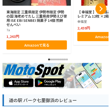
東海限定 三重県限定 伊勢市限定 伊勢
【 幸福堂 】 伊勢極
の国 海老めでたし 三重県産伊勢えび使
レミアム 12枚 ×2箱
用 ISE EBI SENBEI 焼菓子 14個 煎餅
幸福堂
せんべい
2,459円
7a
1,243円
Amazo
Amazonで見る
道の駅 パーク七里御浜のレビュー