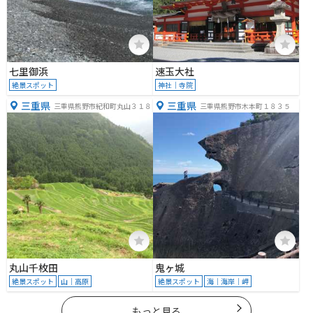
七里御浜
速玉大社
絶景スポット
神社｜寺院
三重県
三重県
三重県熊野市紀和町丸山３１８
三重県熊野市木本町１８３５
丸山千枚田
鬼ヶ城
絶景スポット
山｜高原
絶景スポット
海｜海岸｜岬
もっと見る