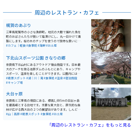
周辺のレストラン・カフェ
梶賀のあぶり
三重県尾鷲市の小さな漁師町。地元の大敷で捕れた魚を
町のおばさんたちが捌いて塩漬けにし、丸一日かけて燻
製にします。桜の木のチップを使うので独特な良いにお
いがして食欲を誘います。ビールのおつまみにも最高で
#カフェ｜軽食
#食事処
#海鮮
#お土産
す。
下北山スポーツ公園 きなりの郷
奈良県下北山村にあるアウトドア複合施設です。日本最
大のアーチを誇る池原ダムのふもとにあり、キャンプや
スポーツ、温泉を楽しむことができます。公園内にはオ
ートキャンプ場、バンガロー、コテージがあり、グルー
#絶景スポット
#湖｜川｜滝
#食事処
#温泉
#宿泊施設
プでの宿泊も可能です。キャンプ場からは、池原ダムの
#キャンプ場
壁を見上げるように絶景が見られます。 また、テニスコ
ートや多目的グラウンド、バーベキューハウス、炊事棟
大台ヶ原
など、様々な設備が整っており、スポーツ合宿や研修に
も利用されています。温泉施設「きなりの湯」では、疲
奈良県と三重県の境目にある、標高1,695mの日出ヶ岳
れを癒すことができ、自然に囲まれた環境でリフレッシ
を最高峰とする台地です。主要な東大台と、原生的な森
ュできます。春には下北山村主催のさくら祭りが開催さ
林が広がる西大台の２つの展望台があります。しんどす
れており、敷地内の桜が満開になると、関西一とも思わ
ぎないハイキングコースと、整備された地面で誰でも気
#山｜高原
#絶景スポット
#食事処
#お土産
れる桜の絶景が広がります。
軽に自然を感じながら楽しむことができます。 秋の紅葉
シーズンには、ワインレッド色に染まったシロヤシロが
「周辺のレストラン・カフェ」をもっと見る
一面に広がり絶景です。日出ヶ岳の展望台から360度パ
ノラマ風景が堪能できます。最大の絶景ポイントである