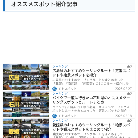
オススメスポット紹介記事
川沿いを走る国道168号がおすすめです。瀞峡と呼ばれ
る景勝地を走り抜けることができ、変化に富んだ景色を
楽しむことができます。道の駅には、バイク専用の駐車
場も完備されています。 周辺には、世界遺産の熊野速玉
大社や神倉神社などの観光スポットがあります。道の駅
を拠点に、熊野の歴史や文化に触れてみるのも良いでし
ょう。
ツーリング
0
広島県のおすすめツーリングルート！定番スポ
ットや絶景スポットを紹介
広島県のおすすめツーリングルートをまとめました！
「北部」「南東部」「南西部」の3つのルート紹介しま
す。自然豊かな山と海だけでなく、歴史的価値のある建
モトスポット
2023-02-27
造物も多数あるので、飽きることなくツーリングを堪能
ツーリング
0
できます。バイクで広島県にツーリングに行く際は参考
バイクで一度は行きたい石川県のオススメツー
にしてください。
リングスポットとルートまとめ
バイクで石川県に行くなら必見！オススメツーリングス
ポットとルートをまとめました！定番スポットから絶景
スポット、温泉、海、グルメなど様々なジャンルで楽し
モトスポット
2023-02-18
めます。バイクで石川ツーリングに行こうと思っている
ツーリング
0
人は、参考にしてください。
愛媛県のおすすめツーリングルート！絶景スポ
ットや観光スポットをまとめて紹介
愛媛県のおすすめツーリングルートをまとめました！
「北部」「中部」「西部」の3つのルート紹介します。山