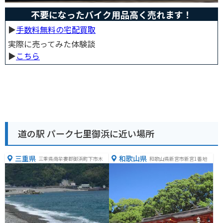
不要になったバイク用品高く売れます！
▶︎
手数料無料の宅配買取
実際に売ってみた体験談
▶︎
こちら
道の駅 パーク七里御浜に近い場所
三重県
和歌山県
三重県南牟婁郡御浜町下市木
和歌山県新宮市新宮1番地