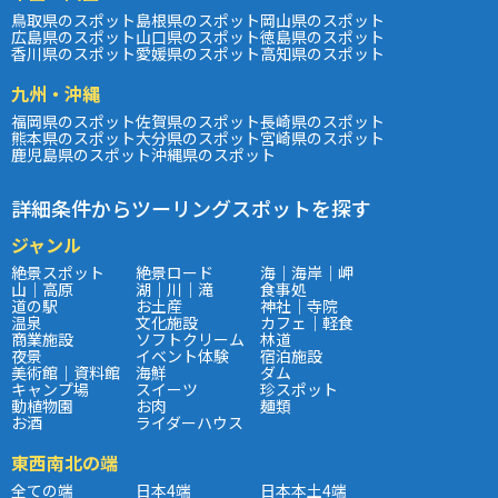
鳥取県のスポット
島根県のスポット
岡山県のスポット
広島県のスポット
山口県のスポット
徳島県のスポット
香川県のスポット
愛媛県のスポット
高知県のスポット
九州・沖縄
福岡県のスポット
佐賀県のスポット
長崎県のスポット
熊本県のスポット
大分県のスポット
宮崎県のスポット
鹿児島県のスポット
沖縄県のスポット
詳細条件からツーリングスポットを探す
ジャンル
絶景スポット
絶景ロード
海｜海岸｜岬
山｜高原
湖｜川｜滝
食事処
道の駅
お土産
神社｜寺院
温泉
文化施設
カフェ｜軽食
商業施設
ソフトクリーム
林道
夜景
イベント体験
宿泊施設
美術館｜資料館
海鮮
ダム
キャンプ場
スイーツ
珍スポット
動植物園
お肉
麺類
お酒
ライダーハウス
東西南北の端
全ての端
日本4端
日本本土4端