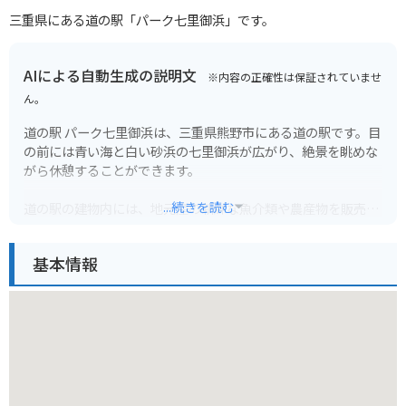
三重県にある道の駅「パーク七里御浜」です。
AIによる自動生成の説明文
※内容の正確性は保証されていませ
ん。
道の駅 パーク七里御浜は、三重県熊野市にある道の駅です。目
の前には青い海と白い砂浜の七里御浜が広がり、絶景を眺めな
がら休憩することができます。
...続きを読む
道の駅の建物内には、地元産の新鮮な魚介類や農産物を販売す
るショップや、地元の食材を使った料理を提供するレストラン
があります。特に、熊野灘で獲れたマグロを使った海鮮丼や、
基本情報
地元産の猪肉を使ったぼたん鍋がおすすめです。
また、道の駅に隣接して、世界遺産「熊野古道」の浜街道の一
部が整備されており、散策を楽しむことができます。
バイクで訪れる場合は、道の駅の駐車場にバイク専用のスペー
スが用意されています。七里御浜沿いの道路は、景色も良く、
ツーリングにも最適です。