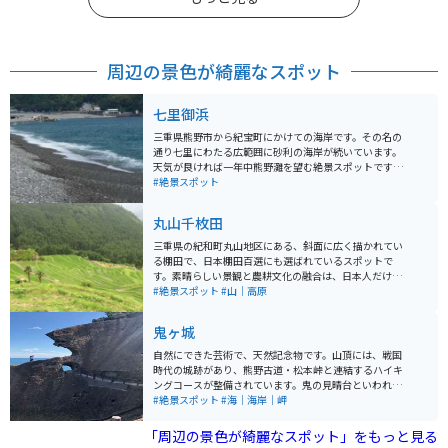
周辺の景色が綺麗なスポット
七里御浜
三重県熊野市から紀宝町にかけての海岸です。その名の
通り七里にわたる広範囲に砂利の海岸が続いています。
天気が良ければ一年中熊野灘を望む絶景スポットです。
海岸沿いの国道４２号線を流せばすぐ脇に大海原が広が
#絶景スポット
っており爽快です。 七里御浜の北側に鬼が城という断崖
絶壁を散策できるスポットがあり岩に激しく打ち付ける
丸山千枚田
波が非常にスリルを味わえるスポットとなっています。
気候の良い春、秋にはおすすめなツーリングスポットで
三重県の紀和町丸山地区にある、斜面に広く描かれてい
す。
る棚田で、日本棚田百選にも選ばれているスポットで
す。素晴らしい景観と農耕文化の融合は、日本人だけで
なく海外の人も感動できる場所です。立地はとても田舎
#絶景スポット
#山｜高原
で山の中をしっかり感じられます。ＪＲ熊野市駅から車
で約40分程で行くことができ、無料駐車場もあります。
鬼ヶ城
四季を通じて美しさが変わり、それぞれで魅力がありま
す。春は水が張られ、５月頃に田植え、夏は稲が風に揺
自然にできた芸術で、天然記念物です。山頂には、戦国
れて綺麗で夜には蛍も見られます。また秋は稲穂が黄金
時代の城跡があり、熊野古道・松本峠と連結するハイキ
色に輝き、冬は比較的暖かいですが雪景色が見れる事も
ングコースが整備されています。鬼の見晴台といわれる
あり、おすすめです。
展望台からは、熊野灘が一望できます。 山頂へ通じるハ
#絶景スポット
#海｜海岸｜岬
イキングコースは一面、桜が植えられており、春になる
と、4種類の桜が次から次へと開花します。春の季節は特
「周辺の景色が綺麗なスポット」をもっと見る
におすすめです。