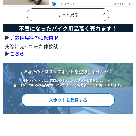
クの選び方、免許の取り方、購入、納車、その後のバイ
モトスポット
2023-10-10
クライフまで全てサポートします！
もっと見る
不要になったバイク用品高く売れます！
▶︎
手数料無料の宅配買取
実際に売ってみた体験談
▶︎
こちら
あなたのオススメスポットを登録しませんか？
モトスポットでは、皆様からオススメスポットを募集しています！
全ライダーのための最高なサービス作りに、ご協力よろしくお願いいたします。
スポットを登録する