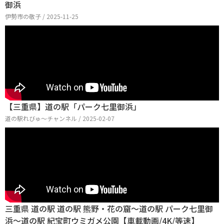
御浜
伊勢市の敬子 / 2025-11-25
【三重県】道の駅「パーク七里御浜」
道の駅れびゅ〜チャンネル / 2025-02-07
三重県 道の駅 道の駅 熊野・花の窟～道の駅 パーク七里御
浜～道の駅 紀宝町ウミガメ公園【車載動画/4K/等速】