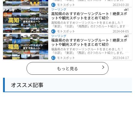
や海といった自然だけでなく、気軽に渡れる島もあり
モトスポット
2023-03-20
様々な楽しみ方ができます。バイクで愛媛県にツーリン
ツーリング
0
グに行く際は参考にしてください。
高知県のおすすめツーリングルート！絶景スポ
ットや観光スポットをまとめて紹介
高知県のおすすめツーリングルートをまとめました！
「東部」「北部」「南西部」の3つのルート紹介します。
山と海どちらも楽しめるスポットが多数あり、様々な楽
モトスポット
2024-04-05
しみ方ができます。バイクで高知県にツーリングに行く
ツーリング
0
際は参考にしてください。
福島県のおすすめツーリングルート！絶景スポ
ットや観光スポットをまとめて紹介
福島県のおすすめツーリングルートをまとめました！
「北部」「東部」「西部」の3つのルート紹介します。内
陸部には山々が連なり、海岸線は太平洋に面してるので
モトスポット
2023-04-17
観光スポットが多数あります。バイクで福島県にツーリ
ングに行く際は参考にしてください。
もっと見る
オススメ記事