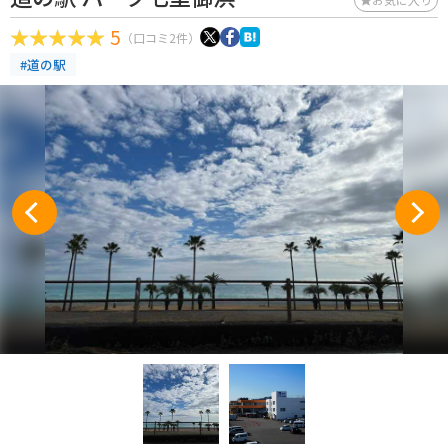
5
（口コミ2件）
#道の駅