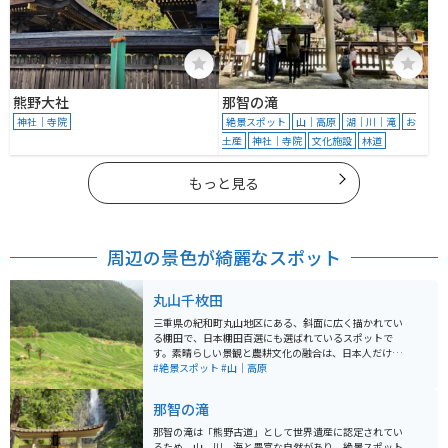
熊野大社
那智の滝
神社｜寺院
絶景スポット
山｜高原
湖｜川｜滝
お
土産
神社｜寺院
文化施設
林道
もっと見る
周辺の景色が綺麗なスポット
丸山千枚田
三重県の紀和町丸山地区にある、斜面に広く描かれてい
る棚田で、日本棚田百選にも選ばれているスポットで
す。素晴らしい景観と農耕文化の融合は、日本人だけで
なく海外の人も感動できる場所です。立地はとても田舎
#絶景スポット
#山｜高原
で山の中をしっかり感じられます。ＪＲ熊野市駅から車
で約40分程で行くことができ、無料駐車場もあります。
那智の滝
四季を通じて美しさが変わり、それぞれで魅力がありま
す。春は水が張られ、５月頃に田植え、夏は稲が風に揺
那智の滝は「熊野古道」として世界遺産に認定されてい
れて綺麗で夜には蛍も見られます。また秋は稲穂が黄金
るため、山、川、海と豊富な自然があり、絶景スポット