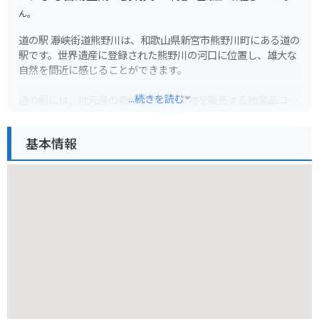
ん。
道の駅 瀞峡街道熊野川は、和歌山県新宮市熊野川町にある道の
駅です。世界遺産に登録された熊野川の河口に位置し、雄大な
自然を間近に感じることができます。
...続きを読む
道の駅には、地元産の新鮮な野菜や果物を販売する物産品コー
ナー、熊野のご当地グルメを味わえるレストランがあります。
熊野地方は、温暖な気候で育った柑橘類が有名です。みかんを
基本情報
はじめ、ゆずやレモンなども人気があります。また、熊野牛や
熊野地鶏などのブランド肉もおすすめです。レストランでは、
これらの食材を使った料理を堪能できます。
バイクで訪れる際は、道の駅から熊野川沿いを走る国道168号
がおすすめです。瀞峡と呼ばれる景勝地を走り抜けることがで
き、変化に富んだ景色を楽しむことができます。道の駅には、
バイク専用の駐車場も完備されています。
周辺には、世界遺産の熊野速玉大社や神倉神社などの観光スポ
ットがあります。道の駅を拠点に、熊野の歴史や文化に触れて
みるのも良いでしょう。