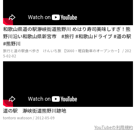
和歌山県道の駅瀞峡街道熊野川 めはり寿司美味しすぎ！熊
野川沿い和歌山県新宮市 #旅行 #和歌山ドライブ #道の駅
#熊野川
旅行と道の駅食べ歩き けんいち旅 【S660・軽自動車のオープンカー】 / 202
5-02-02
道の駅 瀞峡街道熊野川跡地
tontoro watoson / 2012-05-09
YouTubeの利用規約