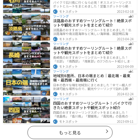
バイクで石川県に行くなら必見！オススメツーリングス
ポットとルートをまとめました！定番スポットから絶景
スポット、温泉、海、グルメなど様々なジャンルで楽し
モトスポット
2023-02-18
めます。バイクで石川ツーリングに行こうと思っている
ツーリング
0
人は、参考にしてください。
淡路島のおすすめツーリングルート！絶景スポ
ットや観光スポットをまとめて紹介
淡路島のおすすめツーリングルートをまとめました！北
淡路海岸や南淡路海岸など美しい海岸線、国営明石海峡
公園や淡路夢舞台など、自然とアートが融合した施設も
モトスポット
2023-04-24
多数あります。バイクで淡路島にツーリングに行く際は
ツーリング
0
参考にしてください。
長崎県のおすすめツーリングルート！絶景スポ
ットや観光スポットをまとめて紹介
長崎県のおすすめツーリングルートをまとめました！
「北部」「南西部」「南東部」の3つのルート紹介しま
す。国際色豊かな街並みや世界遺産、絶景ポイントが数
モトスポット
2023-04-09
多く存在し、様々な楽しみ方ができます。バイクで長崎
ツーリング
1
県にツーリングに行く際は参考にしてください。
地域別6箇所、日本の端まとめ｜最北端・最東
端・最西端・最南端に行く
日本の色々な端を地域別にまとめました！全て一般人が
到達可能な場所なので、観光やツーリングで訪れる際の
参考にしてください。
モトスポット
2024-02-24
ツーリング
0
四国のおすすめツーリングルート！バイクで行
きたい絶景スポットや観光スポット紹介
四国のおすすめツーリングスポットをまとめました！
「徳島県」「香川県」「愛媛県」「高知県」の各県の観
光地紹介します。自然豊かな山々や湖、温泉地が点在
モトスポット
2023-09-11
し、四季折々の景色を楽しめるスポットが多数ありま
す。バイクで四国にツーリングに行く際は参考にしてく
ださい。
もっと見る