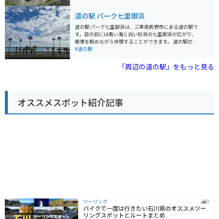
ので安心です。また、周辺には熊野古道など、ツーリン
行われている。
グに最適なスポットがたくさんあります。 地元の名産品
道の駅 パーク七里御浜
としては、熊野古道で採れる「さんしょ」を使った商品
や、熊野灘で獲れる新鮮な魚介類などがおすすめです。
道の駅 パーク七里御浜は、三重県熊野市にある道の駅で
道の駅のレストランでも、地元の食材をふんだんに使っ
す。目の前には青い海と白い砂浜の七里御浜が広がり、
た料理を楽しむことができます。
絶景を眺めながら休憩することができます。 道の駅の建
物内には、地元産の新鮮な魚介類や農産物を販売するシ
#道の駅
ョップや、地元の食材を使った料理を提供するレストラ
ンがあります。特に、熊野灘で獲れたマグロを使った海
「周辺の道の駅」をもっと見る
鮮丼や、地元産の猪肉を使ったぼたん鍋がおすすめで
す。 また、道の駅に隣接して、世界遺産「熊野古道」の
浜街道の一部が整備されており、散策を楽しむことがで
きます。 バイクで訪れる場合は、道の駅の駐車場にバイ
オススメスポット紹介記事
ク専用のスペースが用意されています。七里御浜沿いの
道路は、景色も良く、ツーリングにも最適です。 お土産
には、熊野市の特産品である「熊野古道麦酒」や「那智
黒石」がおすすめです。
ツーリング
0
バイクで一度は行きたい石川県のオススメツー
リングスポットとルートまとめ