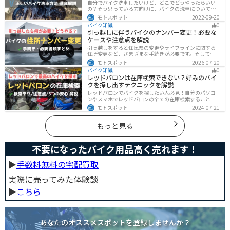
自分でバイク洗車したいけど、どこでどうやったらいい
の？そう思っている方向けに、バイクの洗車について徹
底的にまとめました。バイク洗車ができる場所から洗車
モトスポット
2022-09-20
手順まで全て解説します。正しい洗車方法は身につける
バイク知識
0
ことでバイクのメンテナンスにもなります。
引っ越しに伴うバイクのナンバー変更！必要な
ケースや注意点を解説
引っ越しをすると住民票の変更やライフラインに関する
住所変更など、さまざまな手続きが必要です。そしてバ
イク乗りの場合は、住所変更やナンバー変更といったバ
モトスポット
2026-07-20
イクに関する手続きも忘れてはいけません。しかし、必
バイク知識
0
要な手続きや手順がわからないという方も多いのではな
レッドバロンは在庫検索できない？好みのバイ
いでしょうか。ライダー引っ越したらバイクのナンバー
クを探し出すテクニックを解説
を変えないといけないの？ライダー引っ越し先でも原付
に乗る場合、どんな手続きが必要か知りたいライダー引
レッドバロンでバイクを探したい人必見！自分のパソコ
っ越したけど忙しくて住所変更もナンバー変更もしてい
ンやスマホでレッドバロンの全ての在庫検索することは
ない・・・今回はこのような疑問・お悩みにお
不可能です。自分に合ったバイクを探すためには、店舗
モトスポット
2024-07-21
に行きイントラネットで探してもらう必要があります。
その際の注意点や自分に合ったバイクを見つけるテクニ
ックをまとめました。
もっと見る
不要になったバイク用品高く売れます！
▶︎
手数料無料の宅配買取
実際に売ってみた体験談
▶︎
こちら
あなたのオススメスポットを登録しませんか？