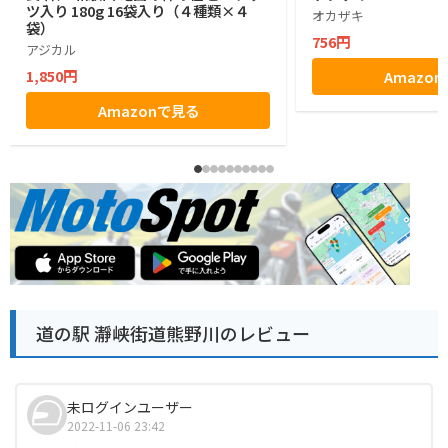
ツ入り 180g 16袋入り（４種類×４
オカザキ
袋）
756円
アジカル
1,850円
Amazo
Amazonで見る
道の駅 瀞峡街道熊野川のレビュー
未ログインユーザー
2022-11-06 23:42