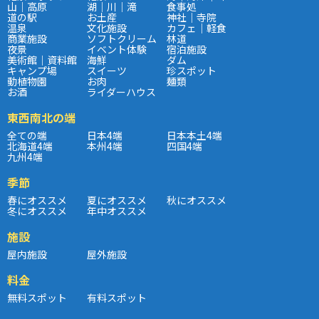
山｜高原
湖｜川｜滝
食事処
道の駅
お土産
神社｜寺院
温泉
文化施設
カフェ｜軽食
商業施設
ソフトクリーム
林道
夜景
イベント体験
宿泊施設
美術館｜資料館
海鮮
ダム
キャンプ場
スイーツ
珍スポット
動植物園
お肉
麺類
お酒
ライダーハウス
東西南北の端
全ての端
日本4端
日本本土4端
北海道4端
本州4端
四国4端
九州4端
季節
春にオススメ
夏にオススメ
秋にオススメ
冬にオススメ
年中オススメ
施設
屋内施設
屋外施設
料金
無料スポット
有料スポット