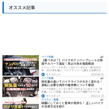
オススメ記事
バイク知識
0
【裏ペタは？】バイクのナンバープレートは角
度やカバーで違反！禁止行為を徹底解説
ナンバープレートを正しく付けていますか？実は2016
年・2021年を境に、バイクナンバーに関する法律が大き
く変わっています！角度やカバー、ステーなど昔は大丈
モトスポット
2024-08-31
夫でも今は違法になるケースが発生します。正しく理解
バイク知識
0
して、今一度見直してみましょう。合法で使えるアイテ
排気量の違いでバイクライフが大きく変わる！
ムも紹介します。
運転に必要な免許や維持費について解説
バイクの話をしていると当たり前のように出てくる「排
気量」という言葉。あなたはしっかり理解できています
か？ バイクはクルマと違い、排気量によって必要な免
モトスポット
2022-11-25
許・走れる道路の区分・車検の有無などが細かく変わっ
カスタム・整備
1
てきます。これらはバイクライフに大きく関わるもので
綺麗にしておくと愛車が長持ち！ 正しいバイク
すので、正しく理解しておきましょう。
の洗車方法を紹介