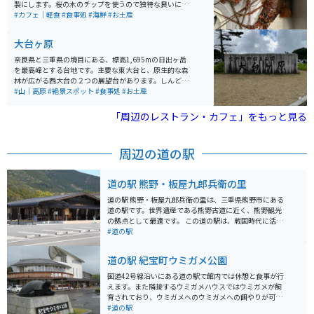
ュできます。春には下北山村主催のさくら祭りが開催さ
製にします。桜の木のチップを使うので独特な良いにお
れており、敷地内の桜が満開になると、関西一とも思わ
いがして食欲を誘います。ビールのおつまみにも最高で
#カフェ｜軽食
#食事処
#海鮮
#お土産
れる桜の絶景が広がります。
す。
大台ヶ原
奈良県と三重県の境目にある、標高1,695mの日出ヶ岳
を最高峰とする台地です。主要な東大台と、原生的な森
林が広がる西大台の２つの展望台があります。しんどす
ぎないハイキングコースと、整備された地面で誰でも気
#山｜高原
#絶景スポット
#食事処
#お土産
軽に自然を感じながら楽しむことができます。 秋の紅葉
シーズンには、ワインレッド色に染まったシロヤシロが
「周辺のレストラン・カフェ」をもっと見る
一面に広がり絶景です。日出ヶ岳の展望台から360度パ
ノラマ風景が堪能できます。最大の絶景ポイントである
大蛇嵒の展望も素晴らしいです。 大台ケ原ドライブウェ
周辺の道の駅
イの終点にある大台ケ原ビジターセンターには食堂、お
土産屋さんがあります。駐車場も200台、バイク専用も
用意されています。
道の駅 熊野・板屋九郎兵衛の里
道の駅 熊野・板屋九郎兵衛の里は、三重県熊野市にある
道の駅です。世界遺産である熊野古道に近く、熊野観光
の拠点として最適です。 この道の駅は、戦国時代に活躍
した武将・真田幸村（幼名：源次郎）の父、真田昌幸に
#道の駅
仕えた忍者、板屋九郎兵衛勝重の出身地であることにち
なんで名付けられました。 敷地内には、九郎兵衛にまつ
道の駅 紀宝町ウミガメ公園
わる資料を展示した「板屋九郎兵衛之家」や、地元の特
産品を販売するショップ、レストランなどがあります。
国道42号線沿いにある道の駅で館内では休憩と食事が行
熊野灘を望む絶景スポットとしても知られており、特に
えます。また隣接するウミガメハウスではウミガメが飼
夕暮れ時には美しい夕日を見ることができます。 バイク
育されており、ウミガメへのウミガメへの餌やりが可能
で訪れる場合、道の駅には広い駐車場が完備されている
で、休日にはウミガメと触れることのできるイベントが
#道の駅