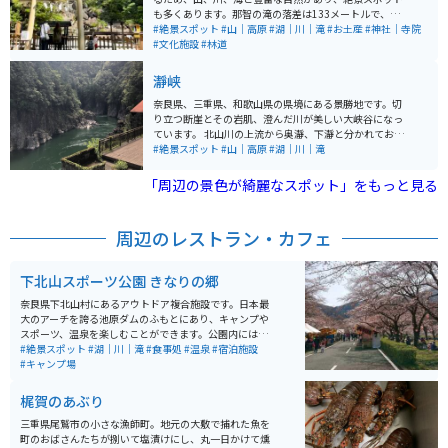
色に輝き、冬は比較的暖かいですが雪景色が見れる事も
も多くあります。那智の滝の落差は133メートルで、一
あり、おすすめです。
段の滝としては落差日本1位として知られています。 国
#絶景スポット
#山｜高原
#湖｜川｜滝
#お土産
#神社｜寺院
道42号線は和歌山の海沿いを走り、道幅が広く、海を眺
#文化施設
#林道
めながらのツーリングに最適な場所となっています。
瀞峡
奈良県、三重県、和歌山県の県境にある景勝地です。切
り立つ断崖とその岩肌、澄んだ川が美しい大峡谷になっ
ています。 北山川の上流から奥瀞、下瀞と分かれてお
り、瀞八丁(どろはっちょう)とも呼ばれています。天気
#絶景スポット
#山｜高原
#湖｜川｜滝
の良い日はジェット船に乗ることができ、川面付近から
断崖、荘厳な岩を見上げると大自然をより一層感じるこ
「周辺の景色が綺麗なスポット」をもっと見る
とができます。
周辺のレストラン・カフェ
下北山スポーツ公園 きなりの郷
奈良県下北山村にあるアウトドア複合施設です。日本最
大のアーチを誇る池原ダムのふもとにあり、キャンプや
スポーツ、温泉を楽しむことができます。公園内にはオ
ートキャンプ場、バンガロー、コテージがあり、グルー
#絶景スポット
#湖｜川｜滝
#食事処
#温泉
#宿泊施設
プでの宿泊も可能です。キャンプ場からは、池原ダムの
#キャンプ場
壁を見上げるように絶景が見られます。 また、テニスコ
ートや多目的グラウンド、バーベキューハウス、炊事棟
梶賀のあぶり
など、様々な設備が整っており、スポーツ合宿や研修に
も利用されています。温泉施設「きなりの湯」では、疲
三重県尾鷲市の小さな漁師町。地元の大敷で捕れた魚を
れを癒すことができ、自然に囲まれた環境でリフレッシ
町のおばさんたちが捌いて塩漬けにし、丸一日かけて燻