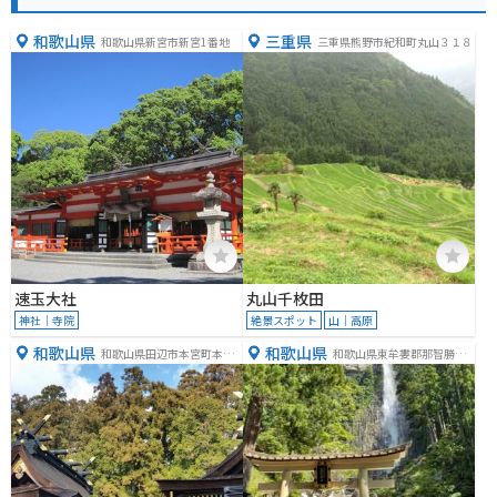
和歌山県
三重県
和歌山県新宮市新宮1番地
三重県熊野市紀和町丸山３１８
速玉大社
丸山千枚田
神社｜寺院
絶景スポット
山｜高原
和歌山県
和歌山県
和歌山県田辺市本宮町本宮
和歌山県東牟婁郡那智勝浦
１１１０
町那智山