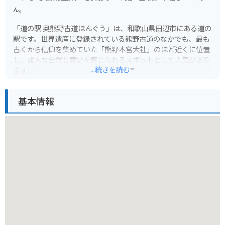
ん。
「道の駅 奥熊野古道ほんぐう」は、和歌山県田辺市にある道の
駅です。世界遺産に登録されている熊野古道のなかでも、最も
古くから信仰を集めていた「熊野本宮大社」のほど近くに位置
し、雄大な自然と歴史を感じられるスポットとして人気があり
...続きを読む
ます。
道の駅には、地元の特産品を販売するショップやレストランが
基本情報
あり、熊野牛や梅干しなど、和歌山県ならではのグルメを楽し
むことができます。また、周辺には温泉施設も点在しており、
旅の疲れを癒やすのにも最適です。
バイクで訪れる場合、道の駅には広々とした駐車場が完備され
ているので安心です。熊野古道周辺は、風光明媚なワインディ
ングロードが続くので、ツーリングにもおすすめです。特に、
道の駅から熊野本宮大社までの道のりは、緑豊かな山々を眺め
ながら快適に走行できます。