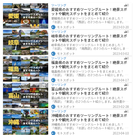
ツーリング
0
愛媛県のおすすめツーリングルート！絶景スポ
ットや観光スポットをまとめて紹介
愛媛県のおすすめツーリングルートをまとめました！
「北部」「中部」「西部」の3つのルート紹介します。山
や海といった自然だけでなく、気軽に渡れる島もあり
モトスポット
2023-03-20
様々な楽しみ方ができます。バイクで愛媛県にツーリン
ツーリング
0
グに行く際は参考にしてください。
岐阜県のおすすめツーリングルート！絶景スポ
ットや観光スポットをまとめて紹介
岐阜県のおすすめツーリングルートをまとめました！
「北部」「南東部」「南西部」の3つのルート紹介しま
す。自然豊かな山が充実しており、山を生かした施設や
モトスポット
2023-03-02
グルメ、絶景スポットなど、自然を満喫するツーリング
ツーリング
0
ができます。バイクで岐阜県にツーリングに行く際は参
福島県のおすすめツーリングルート！絶景スポ
考にしてください。
ットや観光スポットをまとめて紹介
福島県のおすすめツーリングルートをまとめました！
「北部」「東部」「西部」の3つのルート紹介します。内
陸部には山々が連なり、海岸線は太平洋に面してるので
モトスポット
2023-04-17
観光スポットが多数あります。バイクで福島県にツーリ
ツーリング
1
ングに行く際は参考にしてください。
富山県のおすすめツーリングルート！絶景スポ
ットや観光スポットをまとめて紹介
富山県のおすすめツーリングルートをまとめました！
「西部」「東部」の2つのルート紹介します。自然豊かな
山と海、温泉が充実しており、美術館などもあるので、
モトスポット
2023-02-28
自然を満喫するツーリングができます。バイクで富山県
ツーリング
1
にツーリングに行く際は参考にしてください。
沖縄県のおすすめツーリングルート！絶景スポ
ットや観光スポットをまとめて紹介
沖縄県のおすすめツーリングルートをまとめました！
「南部」「中部」「北部」の3つのルート紹介します。美
しいビーチや歴史と文化に溢れたスポットが多数あり、
モトスポット
2023-04-10