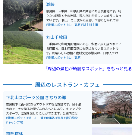
の通りです。 ・玉置山駐車場 ~ 山頂：上り約30分、下り
瀞峡
約20分 ・玉置山駐車場 ~ 玉置神社：上り約20分、下り
約15分 ・山頂 ~ 玉置神社：上り約20分、下り約10分 駐
奈良県、三重県、和歌山県の県境にある景勝地です。切
車場 - 山頂 - 神社 - 駐車場のように上りと下りで経由地を
り立つ断崖とその岩肌、澄んだ川が美しい大峡谷になっ
変えることも可能です。
ています。 北山川の上流から奥瀞、下瀞と分かれてお
り、瀞八丁(どろはっちょう)とも呼ばれています。天気
#絶景スポット
#山｜高原
#湖｜川｜滝
の良い日はジェット船に乗ることができ、川面付近から
断崖、荘厳な岩を見上げると大自然をより一層感じるこ
丸山千枚田
とができます。
三重県の紀和町丸山地区にある、斜面に広く描かれてい
る棚田で、日本棚田百選にも選ばれているスポットで
す。素晴らしい景観と農耕文化の融合は、日本人だけで
なく海外の人も感動できる場所です。立地はとても田舎
#絶景スポット
#山｜高原
で山の中をしっかり感じられます。ＪＲ熊野市駅から車
で約40分程で行くことができ、無料駐車場もあります。
「周辺の景色が綺麗なスポット」をもっと見る
四季を通じて美しさが変わり、それぞれで魅力がありま
す。春は水が張られ、５月頃に田植え、夏は稲が風に揺
れて綺麗で夜には蛍も見られます。また秋は稲穂が黄金
周辺のレストラン・カフェ
色に輝き、冬は比較的暖かいですが雪景色が見れる事も
あり、おすすめです。
下北山スポーツ公園 きなりの郷
奈良県下北山村にあるアウトドア複合施設です。日本最
大のアーチを誇る池原ダムのふもとにあり、キャンプや
スポーツ、温泉を楽しむことができます。公園内にはオ
ートキャンプ場、バンガロー、コテージがあり、グルー
#絶景スポット
#湖｜川｜滝
#食事処
#温泉
#宿泊施設
プでの宿泊も可能です。キャンプ場からは、池原ダムの
#キャンプ場
壁を見上げるように絶景が見られます。 また、テニスコ
ートや多目的グラウンド、バーベキューハウス、炊事棟
南部梅林