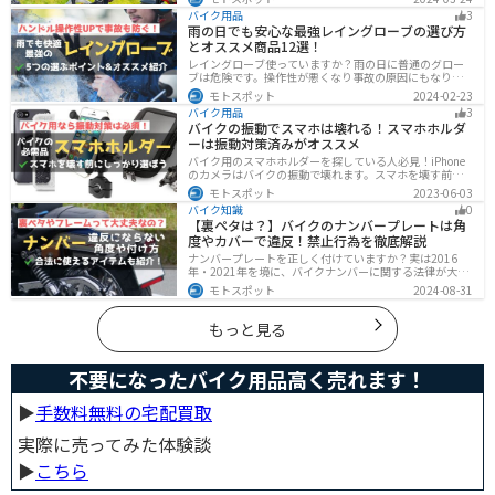
メリットデメリットなどまとめましたので、気になって
バイク用品
3
いる人はぜひ参考にしてください。
雨の日でも安心な最強レイングローブの選び方
とオススメ商品12選！
レイングローブ使っていますか？雨の日に普通のグロー
ブは危険です。操作性が悪くなり事故の原因にもなりま
す。安全と快適に運転するためにもしっかりとしたレイ
モトスポット
2024-02-23
ングローブを準備しておきましょう。この記事ではレイ
バイク用品
3
ングローブの選び方とオススメを紹介します。
バイクの振動でスマホは壊れる！スマホホルダ
ーは振動対策済みがオススメ
バイク用のスマホホルダーを探している人必見！iPhone
のカメラはバイクの振動で壊れます。スマホを壊す前
に、振動対策がされたスマホホルダーを使うようにしま
モトスポット
2023-06-03
しょう。カメラを壊さないための4つの方法とオススメの
バイク知識
0
スマホホルダーを紹介します。
【裏ペタは？】バイクのナンバープレートは角
度やカバーで違反！禁止行為を徹底解説
ナンバープレートを正しく付けていますか？実は2016
年・2021年を境に、バイクナンバーに関する法律が大き
く変わっています！角度やカバー、ステーなど昔は大丈
モトスポット
2024-08-31
夫でも今は違法になるケースが発生します。正しく理解
して、今一度見直してみましょう。合法で使えるアイテ
ムも紹介します。
もっと見る
不要になったバイク用品高く売れます！
▶︎
手数料無料の宅配買取
実際に売ってみた体験談
▶︎
こちら