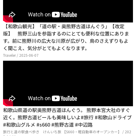
【和歌山観光】「道の駅・奥熊野古道ほんぐう」【改定
版】 熊野三山を参詣するのにとても便利な位置にありま
す。前に熊野川の広大な川原が広がり、鳥のさえずりもよ
く聞こえ、気分がとてもよくなります。
Traveler / 2025-06-07
和歌山県道の駅奥熊野古道ほんぐう。 熊野本宮大社のすぐ
近く。熊野古道ビールも美味しいよ#旅行 #和歌山ドライブ
#和歌山グルメ #s660 #熊野古道 #中辺路
旅行と道の駅食べ歩き けんいち旅 【S660・軽自動車のオープンカー】 / 202