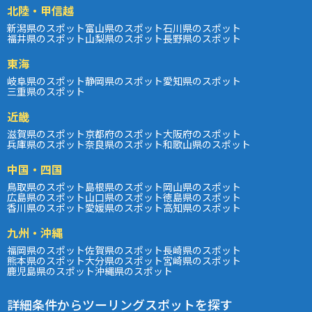
北陸・甲信越
新潟県のスポット
富山県のスポット
石川県のスポット
福井県のスポット
山梨県のスポット
長野県のスポット
東海
岐阜県のスポット
静岡県のスポット
愛知県のスポット
三重県のスポット
近畿
滋賀県のスポット
京都府のスポット
大阪府のスポット
兵庫県のスポット
奈良県のスポット
和歌山県のスポット
中国・四国
鳥取県のスポット
島根県のスポット
岡山県のスポット
広島県のスポット
山口県のスポット
徳島県のスポット
香川県のスポット
愛媛県のスポット
高知県のスポット
九州・沖縄
福岡県のスポット
佐賀県のスポット
長崎県のスポット
熊本県のスポット
大分県のスポット
宮崎県のスポット
鹿児島県のスポット
沖縄県のスポット
詳細条件からツーリングスポットを探す