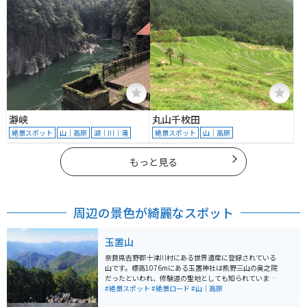
瀞峡
丸山千枚田
絶景スポット
山｜高原
湖｜川｜滝
絶景スポット
山｜高原
もっと見る
周辺の景色が綺麗なスポット
玉置山
奈良県吉野郡十津川村にある世界遺産に登録されている
山です。標高1076mにある玉置神社は熊野三山の奥之院
だったといわれ、修験道の聖地としても知られていま
す。樹齢3000年といわれる御神木があり、異世界かのよ
#絶景スポット
#絶景ロード
#山｜高原
うな雰囲気が漂っています。 各地点への所要時間は以下