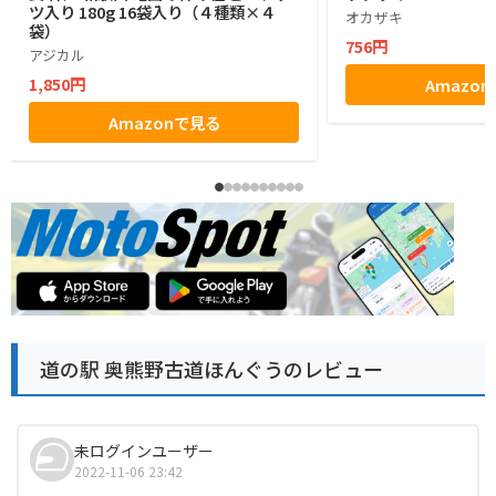
ツ入り 180g 16袋入り（４種類×４
オカザキ
袋）
756円
アジカル
1,850円
Amazo
Amazonで見る
道の駅 奥熊野古道ほんぐうのレビュー
未ログインユーザー
2022-11-06 23:42