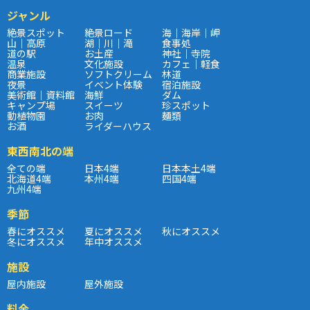
ジャンル
絶景スポット
絶景ロード
海｜海岸｜岬
山｜高原
湖｜川｜滝
食事処
道の駅
お土産
神社｜寺院
温泉
文化施設
カフェ｜軽食
商業施設
ソフトクリーム
林道
夜景
イベント体験
宿泊施設
美術館｜資料館
海鮮
ダム
キャンプ場
スイーツ
珍スポット
動植物園
お肉
麺類
お酒
ライダーハウス
東西南北の端
全ての端
日本4端
日本本土4端
北海道4端
本州4端
四国4端
九州4端
季節
春にオススメ
夏にオススメ
秋にオススメ
冬にオススメ
年中オススメ
施設
屋内施設
屋外施設
料金