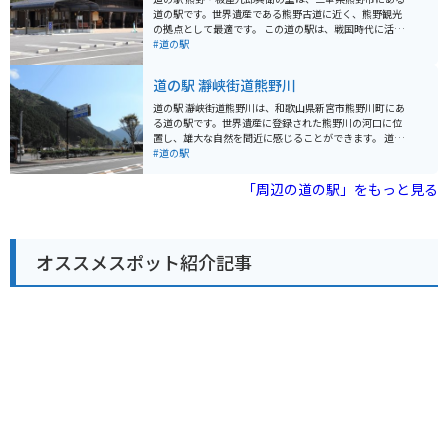
す。 バイクで訪れる場合、道の駅には広い駐車場が完備
道の駅です。世界遺産である熊野古道に近く、熊野観光
されているので安心です。十津川村は、山間部のワイン
の拠点として最適です。 この道の駅は、戦国時代に活躍
ディングロードが続くため、ツーリングにも最適なエリ
した武将・真田幸村（幼名：源次郎）の父、真田昌幸に
#道の駅
アです。道の駅 十津川郷を拠点に、周辺の観光スポット
仕えた忍者、板屋九郎兵衛勝重の出身地であることにち
を巡ってみてはいかがでしょうか。 周辺には、世界遺産
なんで名付けられました。 敷地内には、九郎兵衛にまつ
道の駅 瀞峡街道熊野川
に登録されている「熊野本宮大社」や「玉置神社」、日
わる資料を展示した「板屋九郎兵衛之家」や、地元の特
本三大名瀑の一つである「那智の滝」など、見どころが
産品を販売するショップ、レストランなどがあります。
道の駅 瀞峡街道熊野川は、和歌山県新宮市熊野川町にあ
多数あります。また、十津川村は温泉地としても知られ
熊野灘を望む絶景スポットとしても知られており、特に
る道の駅です。世界遺産に登録された熊野川の河口に位
ており、日帰り温泉施設も充実しています。
夕暮れ時には美しい夕日を見ることができます。 バイク
置し、雄大な自然を間近に感じることができます。 道の
で訪れる場合、道の駅には広い駐車場が完備されている
駅には、地元産の新鮮な野菜や果物を販売する物産品コ
#道の駅
ので安心です。また、周辺には熊野古道など、ツーリン
ーナー、熊野のご当地グルメを味わえるレストランがあ
グに最適なスポットがたくさんあります。 地元の名産品
ります。熊野地方は、温暖な気候で育った柑橘類が有名
「周辺の道の駅」をもっと見る
としては、熊野古道で採れる「さんしょ」を使った商品
です。みかんをはじめ、ゆずやレモンなども人気があり
や、熊野灘で獲れる新鮮な魚介類などがおすすめです。
ます。また、熊野牛や熊野地鶏などのブランド肉もおす
道の駅のレストランでも、地元の食材をふんだんに使っ
すめです。レストランでは、これらの食材を使った料理
た料理を楽しむことができます。
を堪能できます。 バイクで訪れる際は、道の駅から熊野
オススメスポット紹介記事
川沿いを走る国道168号がおすすめです。瀞峡と呼ばれ
る景勝地を走り抜けることができ、変化に富んだ景色を
楽しむことができます。道の駅には、バイク専用の駐車
場も完備されています。 周辺には、世界遺産の熊野速玉
大社や神倉神社などの観光スポットがあります。道の駅
を拠点に、熊野の歴史や文化に触れてみるのも良いでし
ょう。