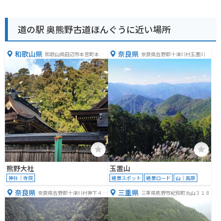
道の駅 奥熊野古道ほんぐうに近い場所
和歌山県
奈良県
和歌山県田辺市本宮町本宮
奈良県吉野郡十津川村玉置川
１１１０
熊野大社
玉置山
神社｜寺院
絶景スポット
絶景ロード
山｜高原
奈良県
三重県
奈良県吉野郡十津川村神下４０
三重県熊野市紀和町丸山３１８
５