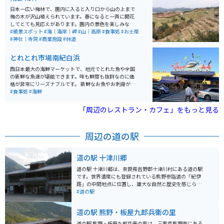
など、様々な設備が整っており、スポーツ合宿や研修に
も利用されています。温泉施設「きなりの湯」では、疲
日本一広い梅林で、園内に入ると入り口から山の上まで
れを癒すことができ、自然に囲まれた環境でリフレッシ
梅の木が沢山植えられています。春になると一斉に開花
ュできます。春には下北山村主催のさくら祭りが開催さ
してとても見応えがあります。園内の景色を楽しみなが
れており、敷地内の桜が満開になると、関西一とも思わ
ら歩いていると丁度良い運動になります。 入り口に神社
#絶景スポット
#海｜海岸｜岬
#山｜高原
#食事処
#お土産
れる桜の絶景が広がります。
があり、進むとイベント広場があり、更に行くと山頂か
#神社｜寺院
#商業施設
#林道
らは海まで見渡せます。駐車場までの道では芋餅や、め
はり寿司が売られています。駐車場では梅昆布茶や梅饅
とれとれ市場南紀白浜
頭、様々な種類の味付けの梅干しがお土産として売られ
ています。
西日本最大の海鮮マーケットで、地元でとれた魚や全国
の新鮮な魚達が堪能できます。味も鮮度も抜群なのに価
格が非常にリーズナブルです。 新鮮なお魚やお刺身が食
べられてたり海鮮BBQが出来たりとお魚好きにはたまら
#食事処
#海鮮
ないスポットになっています。お土産コーナーでは新鮮
なお魚達を買って帰ることが出来るので、家でも新鮮な
「周辺のレストラン・カフェ」をもっと見る
お魚の味を楽しむことが出来ます。
周辺の道の駅
道の駅 十津川郷
道の駅 十津川郷は、奈良県吉野郡十津川村にある道の駅
です。世界遺産にも登録されている熊野参詣道の「紀伊
路」の中間地点に位置し、雄大な自然と歴史を感じられ
る場所として人気があります。 道の駅には、地元の特産
#道の駅
品を販売するショップやレストランがあり、十津川村で
採れた新鮮な野菜や果物、名物の「柿の葉寿司」などを
道の駅 熊野・板屋九郎兵衛の里
楽しむことができます。また、観光案内所では、周辺の
観光スポットや宿泊施設の情報を入手することができま
道の駅 熊野・板屋九郎兵衛の里は、三重県熊野市にある