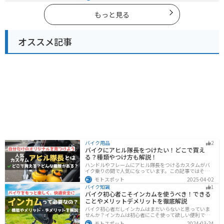
様々な楽しみ方ができます。バイクで沖縄県にツーリン
グに行く際は参考にしてください。
もっと見る
オススメ記事
バイク用品
2
バイクにアヒル隊長をつけたい！どこで買え
る？種類やつけ方も解説！
ハンドルやフレームにアヒル隊長をつけるカスタムがバ
イク乗りの間で人気になっています。この記事ではそん
なアヒル隊長について、どこで買えるのかどんな種類が
モトスポット
2025-04-02
あるのか、バイクに付ける際の注意点などまとめまし
バイク知識
1
た。アヒル隊長でオリジナルカスタムをしたい人は参考
バイク初心者こそインカムを使うべき！できる
にしてください。
ことやメリットデメリットを徹底解説
バイク初心者だしインカムはまだいらないと思っていま
せんか？インカムは初心者にこそ使って欲しい便利で安
全に運転するための機器です。インカムでできることや
モトスポット
2024-03-24