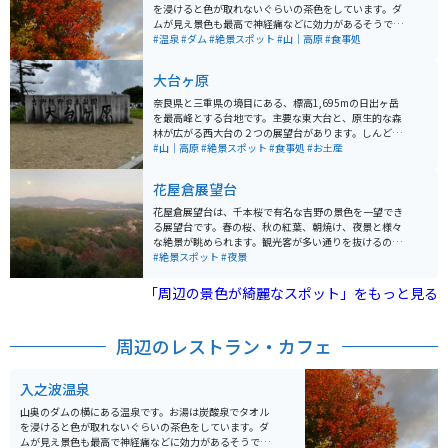
を浸けると色が取れないぐらいの茶色をしています。ダ
ムが見え景色も最高で神経痛などに効力があるそうで
す。大台ケ原ツーリングの帰り、夕方に寄ると家に着く
#温泉
#ダム
#絶景スポット
#山｜高原
#食事処
まで体がポカポカしてオススメです。お食事もおいし
く、鴨ロース・鹿刺しが特に絶品で値段もリーズナブル
大台ヶ原
です。
奈良県と三重県の境目にある、標高1,695mの日出ヶ岳
を最高峰とする台地です。主要な東大台と、原生的な森
林が広がる西大台の２つの展望台があります。しんどす
ぎないハイキングコースと、整備された地面で誰でも気
#山｜高原
#絶景スポット
#食事処
#お土産
軽に自然を感じながら楽しむことができます。 秋の紅葉
シーズンには、ワインレッド色に染まったシロヤシロが
花屋倉展望台
一面に広がり絶景です。日出ヶ岳の展望台から360度パ
ノラマ風景が堪能できます。最大の絶景ポイントである
花屋倉展望台は、千本桜で有名な吉野の景色を一望でき
大蛇嵒の展望も素晴らしいです。 大台ケ原ドライブウェ
る展望台です。春の桜、秋の紅葉、朝焼け、夜景と様々
イの終点にある大台ケ原ビジターセンターには食堂、お
な絶景が眺められます。観光客が多い通りを抜けるの
土産屋さんがあります。駐車場も200台、バイク専用も
で、注意が必要です。道幅が狭く、対向車とのすれ違い
#絶景スポット
#夜景
用意されています。
もあるので速度を落として走行するようにしてくださ
い。
「周辺の景色が綺麗なスポット」をもっと見る
周辺のレストラン・カフェ
入之波温泉
山奥のダムの横にある温泉です。お湯は炭酸泉でタオル
を浸けると色が取れないぐらいの茶色をしています。ダ
ムが見え景色も最高で神経痛などに効力があるそうで