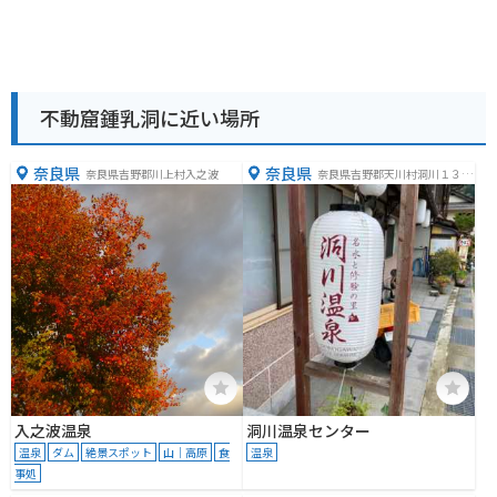
不動窟鍾乳洞に近い場所
奈良県
奈良県
奈良県吉野郡川上村入之波
奈良県吉野郡天川村洞川１３
−１
入之波温泉
洞川温泉センター
温泉
ダム
絶景スポット
山｜高原
食
温泉
事処