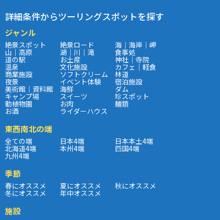
詳細条件からツーリングスポットを探す
ジャンル
絶景スポット
絶景ロード
海｜海岸｜岬
山｜高原
湖｜川｜滝
食事処
道の駅
お土産
神社｜寺院
温泉
文化施設
カフェ｜軽食
商業施設
ソフトクリーム
林道
夜景
イベント体験
宿泊施設
美術館｜資料館
海鮮
ダム
キャンプ場
スイーツ
珍スポット
動植物園
お肉
麺類
お酒
ライダーハウス
東西南北の端
全ての端
日本4端
日本本土4端
北海道4端
本州4端
四国4端
九州4端
季節
春にオススメ
夏にオススメ
秋にオススメ
冬にオススメ
年中オススメ
施設