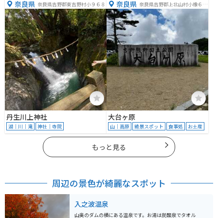
奈良県
奈良県
奈良県吉野郡東吉野村小９６８
奈良県吉野郡上北山村小橡６６
０−１
丹生川上神社
大台ヶ原
湖｜川｜滝
神社｜寺院
山｜高原
絶景スポット
食事処
お土産
もっと見る
周辺の景色が綺麗なスポット
入之波温泉
山奥のダムの横にある温泉です。お湯は炭酸泉でタオル