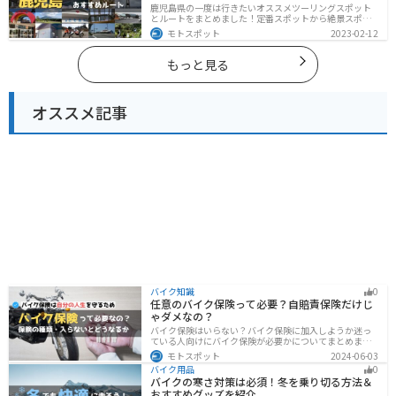
鹿児島県の一度は行きたいオススメツーリングスポット
とルートをまとめました！定番スポットから絶景スポッ
ト、温泉、山、海、グルメなど様々なジャンルで楽しめ
モトスポット
2023-02-12
ます。バイクで鹿児島ツーリングに行こうと思っている
人は、参考にしてください。
もっと見る
オススメ記事
バイク知識
0
任意のバイク保険って必要？自賠責保険だけじ
ゃダメなの？
バイク保険はいらない？バイク保険に加入しようか迷っ
ている人向けにバイク保険が必要かについてまとめまし
た。自賠責保険と任意保険の違いについても解説したの
モトスポット
2024-06-03
で、バイク保険を検討している人は参考にしてくださ
バイク用品
0
い。
バイクの寒さ対策は必須！冬を乗り切る方法＆
おすすめグッズを紹介