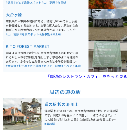
す。大台ケ原ツーリングの帰り、夕方に寄ると家に着く
#温泉
#ダム
#絶景スポット
#山｜高原
#食事処
まで体がポカポカしてオススメです。お食事もおいし
く、鴨ロース・鹿刺しが特に絶品で値段もリーズナブル
大台ヶ原
です。
奈良県と三重県の境目にある、標高1,695mの日出ヶ岳
を最高峰とする台地です。主要な東大台と、原生的な森
林が広がる西大台の２つの展望台があります。しんどす
ぎないハイキングコースと、整備された地面で誰でも気
#山｜高原
#絶景スポット
#食事処
#お土産
軽に自然を感じながら楽しむことができます。 秋の紅葉
シーズンには、ワインレッド色に染まったシロヤシロが
KITO FOREST MARKET
一面に広がり絶景です。日出ヶ岳の展望台から360度パ
ノラマ風景が堪能できます。最大の絶景ポイントである
国道３０９号線を走行中に奈良県吉野郡下市町付近に現
大蛇嵒の展望も素晴らしいです。 大台ケ原ドライブウェ
れるおしゃれな雰囲気を醸し出す小学校のような建物が
イの終点にある大台ケ原ビジターセンターには食堂、お
あります。ふらっと立ち寄ってみると小学校を改装した
土産屋さんがあります。駐車場も200台、バイク専用も
複合型体験施設で、地元の農産物やデザイン商品の販
#食事処
#お土産
#文化施設
#カフェ｜軽食
#イベント体験
用意されています。
売、自然思考の食事、ギャラリー、一風変わった図書
館、イベント開催、クラフトビールの醸造所になってい
「周辺のレストラン・カフェ」をもっと見る
て、田舎の素晴らしさがギュッと詰まったような施設で
す。小学校を使っている点でも、ホッと心が和む場所で
す。
周辺の道の駅
道の駅 杉の湯 川上
道の駅 杉の湯 川上は、奈良県吉野郡川上村にある道の駅
です。国道169号線沿いに位置し、「水のふるさと」と
して知られる川上村の豊かな自然と触れ合えるスポット
として人気があります。 道の駅には、地元食材をふんだ
#道の駅
んに使った食事処や、特産品販売コーナーがあります。