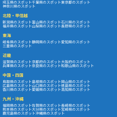
埼玉県のスポット
千葉県のスポット
東京都のスポット
神奈川県のスポット
北陸・甲信越
新潟県のスポット
富山県のスポット
石川県のスポット
福井県のスポット
山梨県のスポット
長野県のスポット
東海
岐阜県のスポット
静岡県のスポット
愛知県のスポット
三重県のスポット
近畿
滋賀県のスポット
京都府のスポット
大阪府のスポット
兵庫県のスポット
奈良県のスポット
和歌山県のスポット
中国・四国
鳥取県のスポット
島根県のスポット
岡山県のスポット
広島県のスポット
山口県のスポット
徳島県のスポット
香川県のスポット
愛媛県のスポット
高知県のスポット
九州・沖縄
福岡県のスポット
佐賀県のスポット
長崎県のスポット
熊本県のスポット
大分県のスポット
宮崎県のスポット
鹿児島県のスポット
沖縄県のスポット