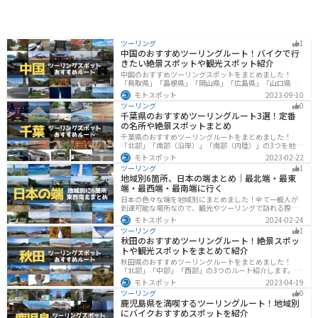
ツーリング
1
中国のおすすめツーリングルート！バイクで行
きたい絶景スポットや観光スポット紹介
中国のおすすめツーリングスポットをまとめました！
「鳥取県」「島根県」「岡山県」「広島県」「山口県」
の各県の観光地紹介します。自然豊かな山々や湖、温泉
モトスポット
2023-09-10
地が点在し、四季折々の景色を楽しめるスポットが多数
ツーリング
0
あります。バイクで中国にツーリングに行く際は参考に
千葉県のおすすめツーリングルート3選！定番
してください。
の名所や絶景スポットまとめ
千葉県のおすすめツーリングルートをまとめました！
「北部」「南部（沿岸）」「南部（内陸）」の3つを地域
別で紹介します！千葉は首都圏からのアクセスも良く、
モトスポット
2023-02-22
海と山どちらも堪能できるのでツーリングには最適な場
ツーリング
1
所です。
地域別6箇所、日本の端まとめ｜最北端・最東
端・最西端・最南端に行く
日本の色々な端を地域別にまとめました！全て一般人が
到達可能な場所なので、観光やツーリングで訪れる際の
参考にしてください。
モトスポット
2024-02-24
ツーリング
1
秋田のおすすめツーリングルート！絶景スポッ
トや観光スポットをまとめて紹介
秋田県のおすすめツーリングルートをまとめました！
「北部」「中部」「西部」の3つのルート紹介します。自
然豊かな山々や湖、温泉地が点在し、四季折々の景色を
モトスポット
2023-04-19
楽しめるスポットが多数あります。バイクで秋田県にツ
ツーリング
0
ーリングに行く際は参考にしてください。
鹿児島県を満喫するツーリングルート！地域別
にバイクおすすめスポットを紹介