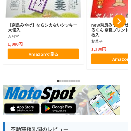
【奈良みやげ】ならシカないクッキー
new奈良みやげ せ
36個入
ろくん 奈良プリントク
枚入
芳月堂
お菓子
1,980円
1,380円
Amazonで見る
Amazo
不動窟鍾乳洞のレビュー