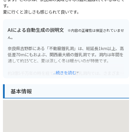
す。
夏に行くと涼しさも感じられて良いです。
AIによる自動生成の説明文
※内容の正確性は保証されていませ
ん。
奈良県吉野郡にある「不動窟鍾乳洞」は、総延長1km以上、高
低差70mにもおよぶ、関西最大級の鍾乳洞です。洞内は年間を
通して約15℃と、夏は涼しく冬は暖かいのが特徴です。
...続きを読む
約3億5千万年の時を経て形成された鍾乳洞内では、さまざまな
形をした鍾乳石や石筍を見ることができます。ライトアップさ
れた鍾乳石は神秘的で、自然の力の偉大さを感じることができ
基本情報
ます。
ヘルメットの貸し出しがあり、ガイドの説明を聞きながら、冒
険気分で洞窟探検を楽しめます。約60分のコースなので、動き
やすい服装と靴で行くのがおすすめです。周辺には飲食店やお
土産屋もあり、ドライブやツーリングの目的地にも最適です。
バイクの場合は、鍾乳洞入口前の駐車場に駐車できます。