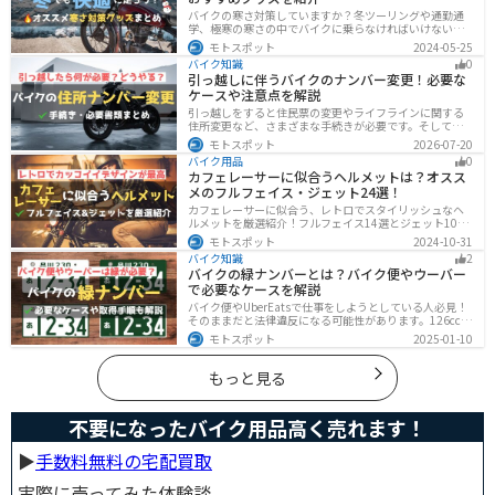
バイクの寒さ対策していますか？冬ツーリングや通勤通
学、極寒の寒さの中でバイクに乗らなければいけない時
でも快適に乗る方法をまとめました！オススメの寒さ対
モトスポット
2024-05-25
策グッズも紹介しているので、これで寒い冬でも快適に
バイク知識
0
バイクに乗りましょう！
引っ越しに伴うバイクのナンバー変更！必要な
ケースや注意点を解説
引っ越しをすると住民票の変更やライフラインに関する
住所変更など、さまざまな手続きが必要です。そしてバ
イク乗りの場合は、住所変更やナンバー変更といったバ
モトスポット
2026-07-20
イクに関する手続きも忘れてはいけません。しかし、必
バイク用品
0
要な手続きや手順がわからないという方も多いのではな
カフェレーサーに似合うヘルメットは？オスス
いでしょうか。ライダー引っ越したらバイクのナンバー
メのフルフェイス・ジェット24選！
を変えないといけないの？ライダー引っ越し先でも原付
に乗る場合、どんな手続きが必要か知りたいライダー引
カフェレーサーに似合う、レトロでスタイリッシュなヘ
っ越したけど忙しくて住所変更もナンバー変更もしてい
ルメットを厳選紹介！フルフェイス14選とジェット10選
ない・・・今回はこのような疑問・お悩みにお
の多彩なラインナップで、安全性とデザインの両立を実
モトスポット
2024-10-31
現。こだわりのヘルメットで、あなたのライダーズライ
バイク知識
2
フをより魅力的にアップグレードしましょう！
バイクの緑ナンバーとは？バイク便やウーバー
で必要なケースを解説
バイク便やUberEatsで仕事をしようとしている人必見！
そのままだと法律違反になる可能性があります。126cc以
上のバイクで運送事業を行う場合、緑ナンバー（事業
モトスポット
2025-01-10
用）が必要になります。本記事では緑ナンバーの必要な
ケースや取得方法を解説します。
もっと見る
不要になったバイク用品高く売れます！
▶︎
手数料無料の宅配買取
実際に売ってみた体験談