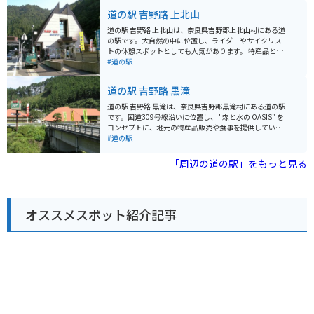
川上村の名産品である吉野杉を使った工芸品や、地元で
道の駅 吉野路 上北山
採れた新鮮な野菜など、お土産探しにも最適です。ま
た、隣接する「杉の湯 川上荘」では、温泉を楽しむこと
道の駅 吉野路 上北山は、奈良県吉野郡上北山村にある道
もできます。露天風呂からは、四季折々の美しい山々を
の駅です。大自然の中に位置し、ライダーやサイクリス
眺めることができ、日頃の疲れを癒すのに最適です。 バ
トの休憩スポットとしても人気があります。 特産品とし
イクで訪れる場合、道の駅には広々とした駐車場が完備
ては、地元で採れた新鮮な野菜や山菜、手作りのこんに
#道の駅
されているので安心です。周辺は、吉野熊野国立公園の
ゃくなどが販売されています。また、レストランでは、
豊かな自然に囲まれており、ツーリングの休憩ポイント
地元の食材をふんだんに使った郷土料理を楽しむことが
道の駅 吉野路 黒滝
としても最適です。道の駅から少し足を延ばせば、世界
できます。 周辺には、日本三大渓谷の一つに数えられる
遺産「大峯奥駈道」の登山口や、美しい渓谷美で知られ
「瀞峡（どろきょう）」や、世界遺産「熊野古道」の一
道の駅 吉野路 黒滝は、奈良県吉野郡黒滝村にある道の駅
る「みたらい渓谷」など、見どころも豊富です。
部である「小辺路（こへち）」など、見どころも豊富で
です。国道309号線沿いに位置し、 "森と水の OASIS" を
す。瀞峡では、遊覧船に乗って、渓谷美を満喫するのが
コンセプトに、地元の特産品販売や食事を提供していま
おすすめです。小辺路は、歴史を感じながらハイキング
す。 黒滝村は吉野杉の産地として知られており、道の駅
#道の駅
を楽しむことができます。 バイクで訪れる際は、道の駅
でも木材を使った工芸品やお土産が人気です。また、村
に駐車場が完備されているので安心です。また、周辺に
内には、高さ約48mの「黒滝・森物語村」や、遊歩道が
「周辺の道の駅」をもっと見る
は、ワインディングロードが続くため、ツーリングにも
整備された「不動七重滝」など、自然豊かな観光スポッ
最適なエリアとなっています。
トも点在しています。 バイクで訪れる場合、道の駅には
広々とした駐車場が完備されているので安心です。周辺
の国道309号線や県道20号線は、ワインディングロード
オススメスポット紹介記事
としても人気があり、ツーリングにも最適なエリアで
す。 道の駅で休憩がてら、地元の特産品である吉野くず
を使ったスイーツや、名物の猪肉料理を味わってみては
いかがでしょうか。