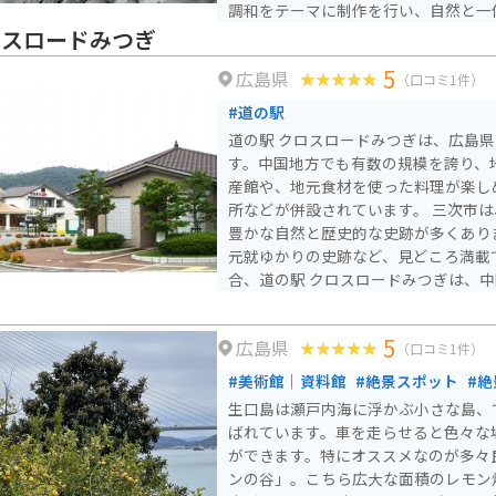
調和をテーマに制作を行い、自然と一
っています。 庭園内にはカフェもあり、杭谷氏デザインのイン
ロスロードみつぎ
テリアを楽しみながらドリンクを味わえ
5
広島県
ットとしても注目されています。周り
（口コミ1件）
見ることのできる場所です。フォトス
#道の駅
やカップル、写真を撮ることが好きな
道の駅 クロスロードみつぎは、広島
す。中国地方でも有数の規模を誇り、
産館や、地元食材を使った料理が楽し
所などが併設されています。 三次市は、広島県北部に位置し、
豊かな自然と歴史的な史跡が多くあり
元就ゆかりの史跡など、見どころ満載です。 バイク
合、道の駅 クロスロードみつぎは、
として最適です。駐車場も広く、休憩 faci
す。周辺には、ワインディングロード
5
広島県
楽しむことができます。 道の駅で購入できる名産品として、地
（口コミ1件）
元産の新鮮な野菜や果物、三次唐麺、
#美術館｜資料館
#絶景スポット
#
品があります。また、レストランでは
生口島は瀬戸内海に浮かぶ小さな島、
ビエ料理などが人気です。
ばれています。車を走らせると色々な
ができます。特にオススメなのが多々
ンの谷」。こちら広大な面積のレモン