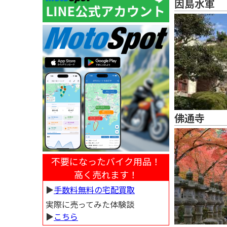
因島水軍
佛通寺
不要になったバイク用品！
高く売れます！
▶︎
手数料無料の宅配買取
実際に売ってみた体験談
▶︎
こちら