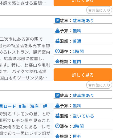
体感を感じさせる空間にな
お気に入り
ます。SNS映えするスポ
駐車：
駐車場あり
を見渡せばきれいな景色も
ポットにも人気で女性の方
予算：
無料
方にはぴったりです。
県三次市にある道の駅で
混雑：
普通
地元の特産品を販売する物
滞在：
1時間
めるレストラン、観光案内
施設：
屋内
ます。特に、比婆山や毛利
で訪れる場
詳しく見る
中国山地のツーリング拠点
lities も充実していま
お気に入り
が続くため、ツーリングを
駐車：
駐車場あり
三次ワイナリーなどの特産
予算：
無料
絶景ロード
#海｜海岸｜岬
、三次唐麺や、地元産のジ
で別名「レモンの島」と呼
混雑：
空いている
場所でレモン畑を見ること
滞在：
2時間
良大橋の近くにある「レモ
畑で辺り一面にレモン畑が
施設：
屋外