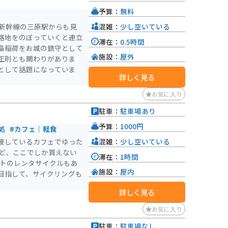
予算：
無料
混雑：
少し空いている
、新幹線の三原駅からも見
路地をのぼっていくと連立
滞在：
0.5時間
島稲荷をお城の鎮守として
施設：
屋外
正則とも関わりがありま
として話題になっていま
詳しく見る
お気に入り
駐車：
駐車場あり
予算：
1000円
処
#カフェ｜軽食
混雑：
少し空いている
接しているカフェでゆった
など、ここでしか買えない
滞在：
1時間
ントのレンタサイクルもあ
施設：
屋内
目指して、サイクリングも
詳しく見る
お気に入り
駐車：
駐車場なし