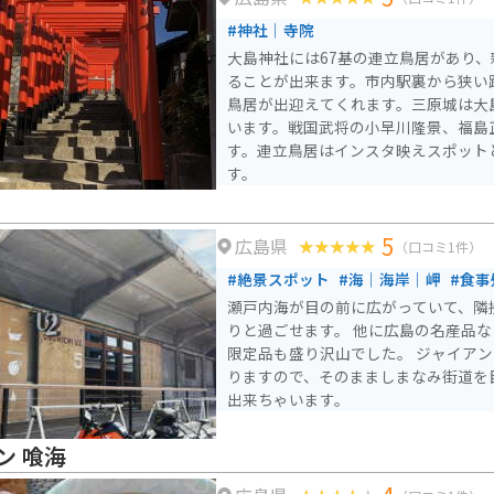
ってみてください。
#神社｜寺院
大島神社には67基の連立鳥居があり
ることが出来ます。市内駅裏から狭い
鳥居が出迎えてくれます。三原城は大
います。戦国武将の小早川隆景、福島
す。連立鳥居はインスタ映えスポット
す。
5
広島県
（口コミ1件）
#絶景スポット
#海｜海岸｜岬
#食事
瀬戸内海が目の前に広がっていて、隣
りと過ごせます。 他に広島の名産品
限定品も盛り沢山でした。 ジャイア
りますので、そのまましまなみ街道を
出来ちゃいます。
ン 喰海