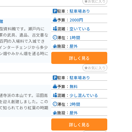
美術館や保護猫ハウス等も
お気に入り
駐車：
駐車場あり
予算：
2000円
館
混雑：
空いている
城型資料館です。瀬戸内に
軍の武具、遺品、古文書な
滞在：
1時間
数百円の入場料で入城でき
施設：
屋外
インターチェンジから多少
ン畑やみかん畑を通る時に
詳しく見る
お気に入り
駐車：
駐車場あり
予算：
無料
混雑：
少し混んでいる
通寺派の本山です。沼田高
を迎え創建しました。この
滞在：
2時間
て知られており紅葉の時期
施設：
屋外
詳しく見る