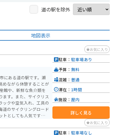
道の駅を除外
地図表示
お気に入り
駐車：
駐車場あり
予算：
無料
原市にある道の駅です。瀬
混雑：
普通
眺めながら休憩することが
滞在：
1時間
ります。また、サイクリス
施設：
屋内
ラックや空気入れ、工具の
海道のサイクリングロード
詳しく見る
ットとしても人気です。
みはら神明の里でも、タコ
お気に入り
きます。新鮮なタコを使っ
駐車：
駐車場なし
しい唐揚げなど、ぜひ味わ