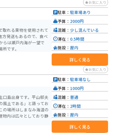
お気に入り
駐車：
駐車場あり
予算：
2000円
混雑：
少し混んでいる
で取れる果物を使用されて
地方発送もあるので、食べ
滞在：
0.5時間
からは瀬戸内海が一望で
施設：
屋内
場所です。
詳しく見る
お気に入り
駐車：
駐車場なし
予算：
1000円
混雑：
普通
生口島出身です。平山郁夫
の風土である」と語ってお
滞在：
2時間
この場所はしまなみ海道の
施設：
屋内
建物内は広々としており静
詳しく見る