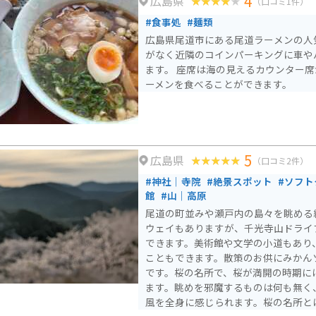
4
広島県
（口コミ1件）
#食事処
#麺類
広島県尾道市にある尾道ラーメンの人
がなく近隣のコインパーキングに車や
ます。 座席は海の見えるカウンター
ーメンを食べることができます。
5
広島県
（口コミ2件）
#神社｜寺院
#絶景スポット
#ソフト
館
#山｜高原
尾道の町並みや瀬戸内の島々を眺める
ウェイもありますが、千光寺山ドライ
できます。美術館や文学の小道もあり
こともできます。散策のお供にみかん
です。桜の名所で、桜が満開の時期に
ます。眺めを邪魔するものは何も無く
風を全身に感じられます。桜の名所と