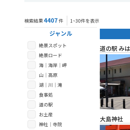
4407
検索結果
件
1~30件を表示
ジャンル
絶景スポット
道の駅 み
絶景ロード
海｜海岸｜岬
山｜高原
湖｜川｜滝
食事処
道の駅
お土産
大島神社
神社｜寺院