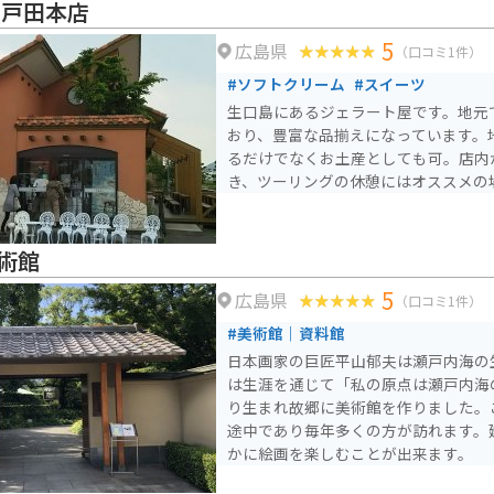
瀬戸田本店
5
広島県
（口コミ1件）
#ソフトクリーム
#スイーツ
生口島にあるジェラート屋です。地元
おり、豊富な品揃えになっています。
るだけでなくお土産としても可。店内
き、ツーリングの休憩にはオススメの
術館
5
広島県
（口コミ1件）
#美術館｜資料館
日本画家の巨匠平山郁夫は瀬戸内海の
は生涯を通じて「私の原点は瀬戸内海
り生まれ故郷に美術館を作りました。
途中であり毎年多くの方が訪れます。
かに絵画を楽しむことが出来ます。