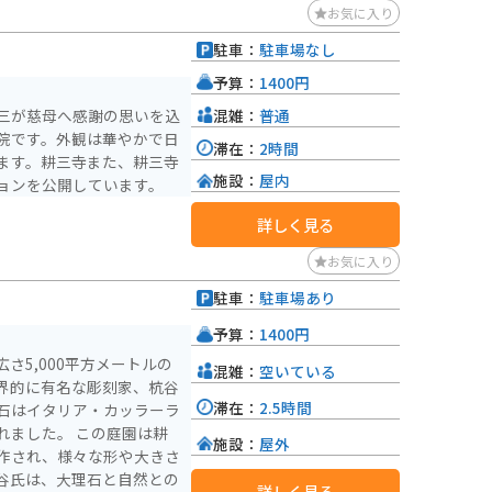
お気に入り
駐車：
駐車場なし
予算：
1400円
混雑：
普通
三が慈母へ感謝の思いを込
院です。外観は華やかで日
滞在：
2時間
ます。耕三寺また、耕三寺
施設：
屋内
ョンを公開しています。
詳しく見る
お気に入り
駐車：
駐車場あり
予算：
1400円
さ5,000平方メートルの
混雑：
空いている
界的に有名な彫刻家、杭谷
滞在：
2.5時間
石はイタリア・カッラーラ
 この庭園は耕
施設：
屋外
作され、様々な形や大きさ
谷氏は、大理石と自然との
詳しく見る