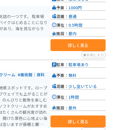
予算：
1000円
混雑：
普通
気店の一つです。 駐車場
バイクはとめることになり
滞在：
0.5時間
席があり、海を見ながらラ
施設：
屋内
詳しく見る
お気に入り
駐車：
駐車場あり
クリーム
#美術館｜資料
予算：
無料
混雑：
少し空いている
絶景スポットです。ロープ
ブウェイでも上がることが
滞在：
1時間
、のんびりと散策を楽しむ
ソフトクリームがおすすめ
施設：
屋外
はたくさんの観光客が訪れ
、開けた景色に心地よい海
詳しく見る
は言いますが藤棚と躑躅も