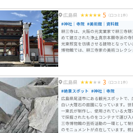
5
広島県
（口コミ1件）
#神社｜寺院
#美術館｜資料館
耕三寺は、大阪の元実業家で耕三寺耕
めて建立された浄土真宗本願寺派の寺
光東照宮を彷彿させる建物となってい
博物館では、耕三寺家の美術コレクシ
3
広島県
（口コミ1件）
#絶景スポット
#神社｜寺院
広島県尾道市にある観光スポットで、広
白い大理石の庭園になっています。世
一東氏が制作し、使用されている大理
で採掘されたものをコンテナで運び入れました。
三寺博物館の芸術活動の一環として制
のモニュメントが点在しています。杭