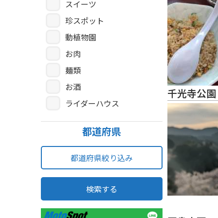
スイーツ
珍スポット
動植物園
お肉
麺類
お酒
千光寺公園
ライダーハウス
都道府県
都道府県絞り込み
検索する