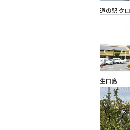
道の駅 ク
生口島