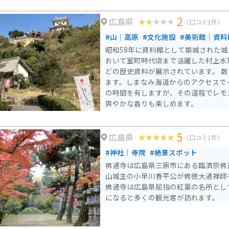
とても見応えがあり、敷地内には尾道
あり見どころ満点です。
2
広島県
（口コミ1件）
#山｜高原
#文化施設
#美術館｜資料
昭和58年に資料館として築城された
おいて室町時代頃まで活躍した村上水
どの歴史資料が展示されています。 
ます。しまなみ海道からのアクセスで
の時間を有しますが、その道程でレモ
爽やかな香りも楽しめます。
5
広島県
（口コミ1件）
#神社｜寺院
#絶景スポット
佛通寺は広島県三原市にある臨済宗佛
山城主の小早川春平公が佛徳大通禅師
佛通寺は広島県屈指の紅葉の名所とし
になると多くの観光客が訪れます。