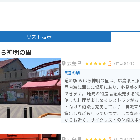
リスト表示
はら神明の里
5
広島県
（口コミ1件）
#道の駅
道の駅 みはら神明の里は、広島県三
戸内海に面した場所にあり、多島美を
できます。 地元の特産品を販売する物産館や、新鮮な魚介類を
使った料理が楽しめるレストランがあ
ト向けの施設も充実しており、自転車
貸出しなども行っています。しまなみ
からも近く、サイクリストの休憩スポ
三原市は、タコが有名です。道の駅 
を使った様々な料理を楽しむことがで
5
広島県
たお刺身や、サクッとした食感が美味
（口コミ1件）