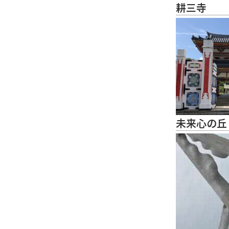
耕三寺
未来心の丘