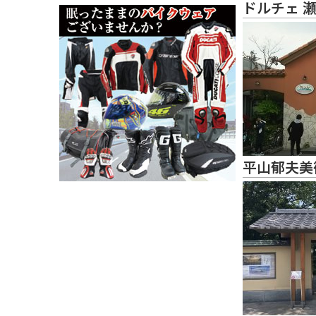
ドルチェ 
平山郁夫美