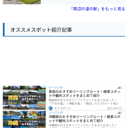
ないスポットです。道の駅からは、歴史的な街並みを散
すいので安心です。道の駅 よがんす白竜は、三次市街地
策したり、周辺の山々をツーリングしたりするのもおす
から国道184号線を北上した場所にあり、中国山地の
「周辺の道の駅」をもっと見る
すめです。府中市は、自然豊かな場所なので、四季折々
山々に囲まれた自然豊かな場所に位置しています。ツー
の景色を楽しむことができます。
リングの休憩場所としても最適です。 地元の特産品とし
ては、三次ワインやピオーネ、世羅茶などが有名です。
レストランでは、地元産の食材を使った料理を楽しむこ
オススメスポット紹介記事
とができます。また、温泉施設では、露天風呂やサウナ
なども楽しめます。道の駅 よがんす白竜は、観光の拠点
としても、ドライブの休憩場所としてもおすすめです。
ツーリング
1
青森のおすすめツーリングルート！絶景スポッ
トや観光スポットをまとめて紹介
青森県のおすすめツーリングルートをまとめました！
「下北半島」「津軽半島」「南部」の3つのルート紹介し
ます。自然に恵まれた風光明媚な景色や歴史文化に触れ
モトスポット
2023-04-21
られる観光スポットが多くあります。バイクで青森県に
ツーリング
1
ツーリングに行く際は参考にしてください。
沖縄県のおすすめツーリングルート！絶景スポ
ットや観光スポットをまとめて紹介
沖縄県のおすすめツーリングルートをまとめました！