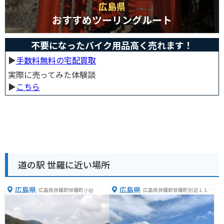
広島県
おすすめツーリングルート
不要になったバイク用品高く売れます！
▶︎
手数料無料の宅配買取
実際に売ってみた体験談
▶︎
こちら
道の駅 世羅に近い場所
広島県
広島県
広島県世羅郡世羅町小谷
広島県世羅郡世羅町別迫１１２
４−１１