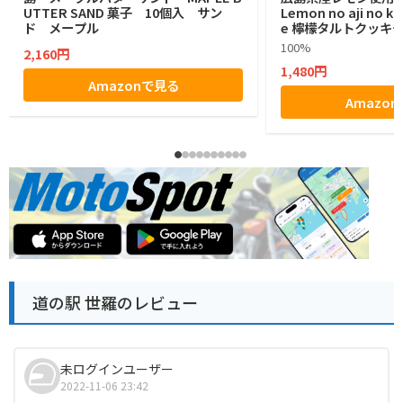
UTTER SAND 菓子 10個入 サン
Lemon no aji no ka
ド メープル
e 檸檬タルトクッキ
個
100%
2,160円
1,480円
Amazonで見る
Amazo
道の駅 世羅のレビュー
未ログインユーザー
2022-11-06 23:42