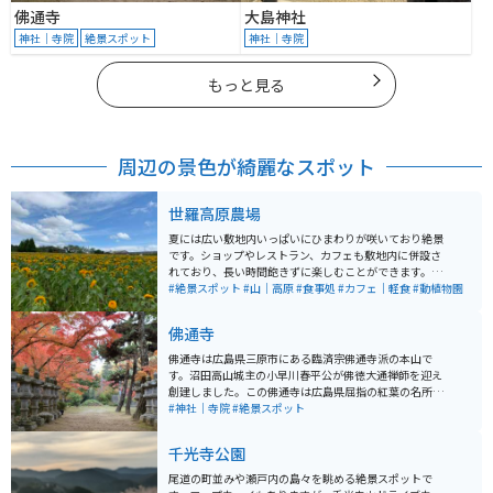
佛通寺
大島神社
神社｜寺院
絶景スポット
神社｜寺院
もっと見る
周辺の景色が綺麗なスポット
世羅高原農場
夏には広い敷地内いっぱいにひまわりが咲いており絶景
です。ショップやレストラン、カフェも敷地内に併設さ
れており、長い時間飽きずに楽しむことができます。季
節によっては違う花もたくさん咲いています。
#絶景スポット
#山｜高原
#食事処
#カフェ｜軽食
#動植物園
佛通寺
佛通寺は広島県三原市にある臨済宗佛通寺派の本山で
す。沼田高山城主の小早川春平公が佛徳大通禅師を迎え
創建しました。この佛通寺は広島県屈指の紅葉の名所と
して知られており紅葉の時期になると多くの観光客が訪
#神社｜寺院
#絶景スポット
れます。
千光寺公園
尾道の町並みや瀬戸内の島々を眺める絶景スポットで