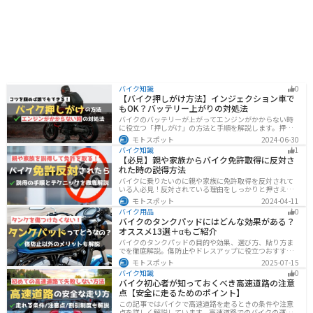
バイク知識
0
【バイク押しがけ方法】インジェクション車で
もOK？バッテリー上がりの対処法
バイクのバッテリーが上がってエンジンがかからない時
に役立つ「押しがけ」の方法と手順を解説します。押し
がけができるバイクとできないバイクがあるので、自分
モトスポット
2024-06-30
のバイクができるのか確認しておきましょう。
バイク知識
1
【必見】親や家族からバイク免許取得に反対さ
れた時の説得方法
バイクに乗りたいのに親や家族に免許取得を反対されて
いる人必見！反対されている理由をしっかりと押さえて
おけば相手に理解してもらえます。無闇に説得するので
モトスポット
2024-04-11
はなく、誠意を持って対応することが大切です。この記
バイク用品
0
事では理由や説得の手順、テクニックをまとめました。
バイクのタンクパッドにはどんな効果がある？
オススメ13選＋αもご紹介
バイクのタンクパッドの目的や効果、選び方、貼り方ま
でを徹底解説。傷防止やドレスアップに役立つおすすめ
アイテムも紹介。初心者にも分かりやすい内容で、タン
モトスポット
2025-07-15
クパッド選びに迷っている方に最適な情報をお届けしま
バイク知識
0
す。
バイク初心者が知っておくべき高速道路の注意
点【安全に走るためのポイント】
この記事ではバイクで高速道路を走るときの条件や注意
点を詳しく解説しています。高速道路でのバイクの運転