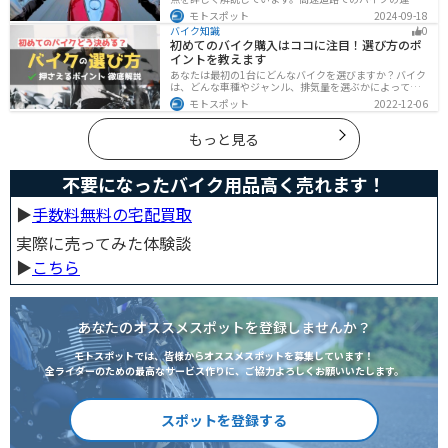
に不安を感じていませんか？実は安全に運転するには、
モトスポット
2024-09-18
走行条件や注意点を正しく理解することが大切です。高
バイク知識
0
速道路でも安全にバイクの運転を楽しむ方法を紹介しま
初めてのバイク購入はココに注目！選び方のポ
す！
イントを教えます
あなたは最初の1台にどんなバイクを選びますか？バイク
は、どんな車種やジャンル、排気量を選ぶかによって今
後の楽しみ方が大きく変わるものなので、初めての愛車
モトスポット
2022-12-06
選びはとても重要です。この記事ではそんなバイク選び
のオススメポイントをお伝えします。
もっと見る
不要になったバイク用品高く売れます！
▶︎
手数料無料の宅配買取
実際に売ってみた体験談
▶︎
こちら
あなたのオススメスポットを登録しませんか？
モトスポットでは、皆様からオススメスポットを募集しています！
全ライダーのための最高なサービス作りに、ご協力よろしくお願いいたします。
スポットを登録する