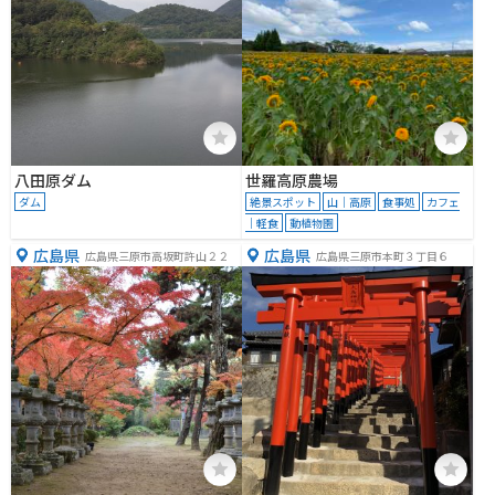
八田原ダム
世羅高原農場
ダム
絶景スポット
山｜高原
食事処
カフェ
｜軽食
動植物園
広島県
広島県
広島県三原市高坂町許山２２
広島県三原市本町３丁目６