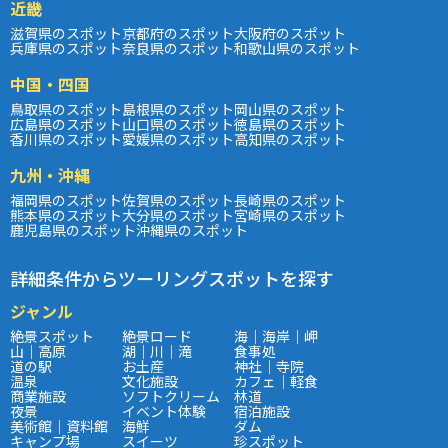
近畿
滋賀県のスポット
京都府のスポット
大阪府のスポット
兵庫県のスポット
奈良県のスポット
和歌山県のスポット
中国・四国
鳥取県のスポット
島根県のスポット
岡山県のスポット
広島県のスポット
山口県のスポット
徳島県のスポット
香川県のスポット
愛媛県のスポット
高知県のスポット
九州・沖縄
福岡県のスポット
佐賀県のスポット
長崎県のスポット
熊本県のスポット
大分県のスポット
宮崎県のスポット
鹿児島県のスポット
沖縄県のスポット
詳細条件からツーリングスポットを探す
ジャンル
絶景スポット
絶景ロード
海｜海岸｜岬
山｜高原
湖｜川｜滝
食事処
道の駅
お土産
神社｜寺院
温泉
文化施設
カフェ｜軽食
商業施設
ソフトクリーム
林道
夜景
イベント体験
宿泊施設
美術館｜資料館
海鮮
ダム
キャンプ場
スイーツ
珍スポット