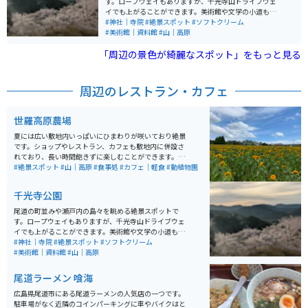
す。ロープウェイもありますが、千光寺山ドライブウェ
イでも上がることができます。美術館や文学の小道もあ
り、のんびりと散策を楽しむこともできます。散策のお
#神社｜寺院
#絶景スポット
#ソフトクリーム
供にみかんソフトクリームがおすすめです。桜の名所
#美術館｜資料館
#山｜高原
で、桜が満開の時期にはたくさんの観光客が訪れます。
「周辺の景色が綺麗なスポット」をもっと見る
眺めを邪魔するものは何も無く、開けた景色に心地よい
海風を全身に感じられます。桜の名所とは言いますが藤
棚と躑躅もとても見応えがあり、敷地内には尾道美術館
や保護猫ハウス等もあり見どころ満点です。
周辺のレストラン・カフェ
世羅高原農場
夏には広い敷地内いっぱいにひまわりが咲いており絶景
です。ショップやレストラン、カフェも敷地内に併設さ
れており、長い時間飽きずに楽しむことができます。季
節によっては違う花もたくさん咲いています。
#絶景スポット
#山｜高原
#食事処
#カフェ｜軽食
#動植物園
千光寺公園
尾道の町並みや瀬戸内の島々を眺める絶景スポットで
す。ロープウェイもありますが、千光寺山ドライブウェ
イでも上がることができます。美術館や文学の小道もあ
り、のんびりと散策を楽しむこともできます。散策のお
#神社｜寺院
#絶景スポット
#ソフトクリーム
供にみかんソフトクリームがおすすめです。桜の名所
#美術館｜資料館
#山｜高原
で、桜が満開の時期にはたくさんの観光客が訪れます。
眺めを邪魔するものは何も無く、開けた景色に心地よい
尾道ラーメン 喰海
海風を全身に感じられます。桜の名所とは言いますが藤
棚と躑躅もとても見応えがあり、敷地内には尾道美術館
広島県尾道市にある尾道ラーメンの人気店の一つです。
や保護猫ハウス等もあり見どころ満点です。
駐車場がなく近隣のコインパーキングに車やバイクはと