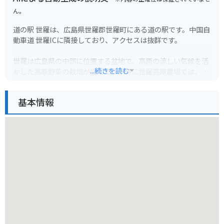
ん。
道の駅 世羅は、広島県世羅郡世羅町にある道の駅です。中国自
動車道 世羅ICに隣接しており、アクセスは抜群です。
世羅は広島県の中部に位置する盆地で、高原の涼しい気候を活
...続きを読む
かした高原野菜の栽培が盛んです。特に世羅高原農場では、春
はチューリップ、夏はひまわり、秋はダリアと、季節ごとに色
とりどりの花が咲き乱れる絶景を見ることができます。道の駅
基本情報
世羅では、地元で採れた新鮮な野菜や果物をはじめ、世羅で作
られた加工品や工芸品など、お土産に最適なものがたくさん販
売されています。
また、併設されているレストランでは、地元産の食材をふんだ
んに使った料理を楽しむことができます。おすすめは、世羅高
原豚を使用したカツ丼や、新鮮な野菜がたっぷり入ったラーメ
ンです。
バイクで訪れる場合、道の駅 世羅は駐車場が広く、休憩場所と
しても最適です。ツーリングの途中で立ち寄って、地元のグル
メや景色を楽しんでみてはいかがでしょうか。