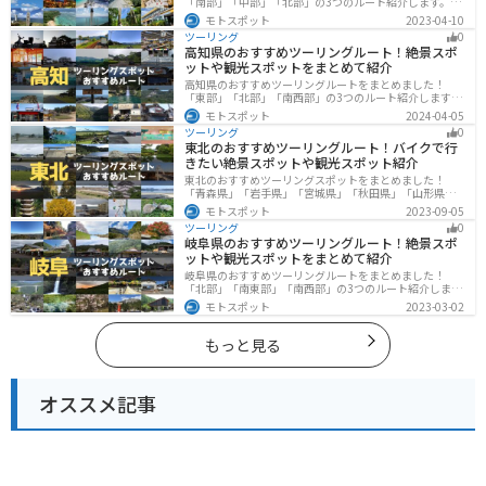
「南部」「中部」「北部」の3つのルート紹介します。美
しいビーチや歴史と文化に溢れたスポットが多数あり、
モトスポット
2023-04-10
様々な楽しみ方ができます。バイクで沖縄県にツーリン
ツーリング
0
グに行く際は参考にしてください。
高知県のおすすめツーリングルート！絶景スポ
ットや観光スポットをまとめて紹介
高知県のおすすめツーリングルートをまとめました！
「東部」「北部」「南西部」の3つのルート紹介します。
山と海どちらも楽しめるスポットが多数あり、様々な楽
モトスポット
2024-04-05
しみ方ができます。バイクで高知県にツーリングに行く
ツーリング
0
際は参考にしてください。
東北のおすすめツーリングルート！バイクで行
きたい絶景スポットや観光スポット紹介
東北のおすすめツーリングスポットをまとめました！
「青森県」「岩手県」「宮城県」「秋田県」「山形県」
「福島県」の各県の観光地紹介します。自然豊かな山々
モトスポット
2023-09-05
や湖、温泉地が点在し、四季折々の景色を楽しめるスポ
ツーリング
0
ットが多数あります。バイクで東北にツーリングに行く
岐阜県のおすすめツーリングルート！絶景スポ
際は参考にしてください。
ットや観光スポットをまとめて紹介
岐阜県のおすすめツーリングルートをまとめました！
「北部」「南東部」「南西部」の3つのルート紹介しま
す。自然豊かな山が充実しており、山を生かした施設や
モトスポット
2023-03-02
グルメ、絶景スポットなど、自然を満喫するツーリング
ができます。バイクで岐阜県にツーリングに行く際は参
考にしてください。
もっと見る
オススメ記事