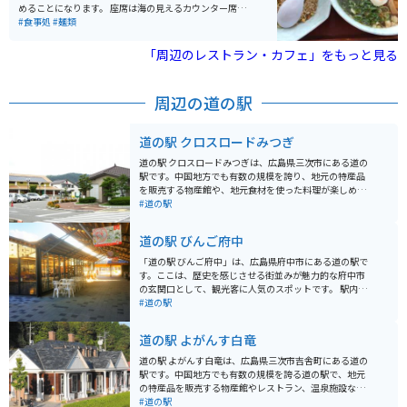
めることになります。 座席は海の見えるカウンター席が
あり、海を見ながらラーメンを食べることができます。
#食事処
#麺類
「周辺のレストラン・カフェ」をもっと見る
周辺の道の駅
道の駅 クロスロードみつぎ
道の駅 クロスロードみつぎは、広島県三次市にある道の
駅です。中国地方でも有数の規模を誇り、地元の特産品
を販売する物産館や、地元食材を使った料理が楽しめる
レストラン、観光案内所などが併設されています。 三次
#道の駅
市は、広島県北部に位置し、豊かな自然と歴史的な史跡
が多くあります。特に、比婆山や毛利元就ゆかりの史跡
道の駅 びんご府中
など、見どころ満載です。 バイクで訪れる場合、道の駅
クロスロードみつぎは、中国山地のツーリング拠点とし
「道の駅 びんご府中」は、広島県府中市にある道の駅で
て最適です。駐車場も広く、休憩 facilities も充実してい
す。ここは、歴史を感じさせる街並みが魅力的な府中市
ます。周辺には、ワインディングロードが続くため、ツ
の玄関口として、観光客に人気のスポットです。 駅内に
ーリングを楽しむことができます。 道の駅で購入できる
は、地元の特産品を販売する物産館や、地元食材を使っ
#道の駅
名産品として、地元産の新鮮な野菜や果物、三次唐麺、
た料理が楽しめるレストランがあります。特に、府中味
三次ワイナリーなどの特産品があります。また、レスト
噌や、備後地域のブランド牛「備後府中焼き」は、ぜひ
道の駅 よがんす白竜
ランでは、三次唐麺や、地元産のジビエ料理などが人気
味わっていただきたい一品です。また、観光案内所も併
です。
設されているので、府中観光の拠点としても便利です。
道の駅 よがんす白竜は、広島県三次市吉舎町にある道の
バイクで訪れる際は、道の駅に隣接する「府中市上下歴
駅です。中国地方でも有数の規模を誇る道の駅で、地元
史文化資料館」の駐車場が利用できます。ここは、江戸
の特産品を販売する物産館やレストラン、温泉施設など
時代の街並みを再現した資料館で、歴史好きにはたまら
があります。 バイクで訪れる場合、駐車場も広く停めや
#道の駅