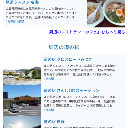
尾道ラーメン 喰海
海風を全身に感じられます。桜の名所とは言いますが藤
棚と躑躅もとても見応えがあり、敷地内には尾道美術館
広島県尾道市にある尾道ラーメンの人気店の一つです。
や保護猫ハウス等もあり見どころ満点です。
駐車場がなく近隣のコインパーキングに車やバイクはと
めることになります。 座席は海の見えるカウンター席が
あり、海を見ながらラーメンを食べることができます。
#食事処
#麺類
「周辺のレストラン・カフェ」をもっと見る
周辺の道の駅
道の駅 クロスロードみつぎ
道の駅 クロスロードみつぎは、広島県三次市にある道の
駅です。中国地方でも有数の規模を誇り、地元の特産品
を販売する物産館や、地元食材を使った料理が楽しめる
レストラン、観光案内所などが併設されています。 三次
#道の駅
市は、広島県北部に位置し、豊かな自然と歴史的な史跡
が多くあります。特に、比婆山や毛利元就ゆかりの史跡
道の駅 さんわ182ステーション
など、見どころ満載です。 バイクで訪れる場合、道の駅
クロスロードみつぎは、中国山地のツーリング拠点とし
道の駅 さんわ182ステーションは、広島県北部、三次市
て最適です。駐車場も広く、休憩 facilities も充実してい
にある道の駅です。中国地方最高峰の奥三峰山を望む自
ます。周辺には、ワインディングロードが続くため、ツ
然豊かな場所に位置し、ライダーの休憩場所としても人
ーリングを楽しむことができます。 道の駅で購入できる
気です。 地元産の野菜や特産品を販売する物産館、レス
#道の駅
名産品として、地元産の新鮮な野菜や果物、三次唐麺、
トラン、ベーカリーなどが併設されており、ドライブや
三次ワイナリーなどの特産品があります。また、レスト
ツーリングの休憩に最適です。特におすすめは、地元産
道の駅 世羅
ランでは、三次唐麺や、地元産のジビエ料理などが人気
の新鮮な野菜を使った料理や、三次市のブランド牛「三
です。
次唐麺焼」を使ったメニューです。 バイクで訪れる場合
道の駅 世羅は、広島県世羅郡世羅町にある道の駅です。