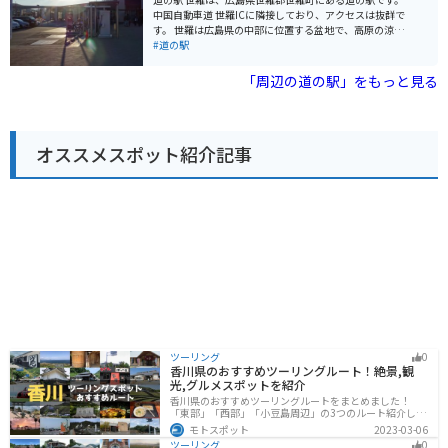
は、駐車場も広々としているので安心です。周辺には、
中国自動車道 世羅ICに隣接しており、アクセスは抜群で
奥三峰山への登山道や、尾関山公園など、自然を楽しむ
す。 世羅は広島県の中部に位置する盆地で、高原の涼し
スポットも点在しています。また、春には桜、秋には紅
い気候を活かした高原野菜の栽培が盛んです。特に世羅
#道の駅
葉の名所としても知られています。
高原農場では、春はチューリップ、夏はひまわり、秋は
ダリアと、季節ごとに色とりどりの花が咲き乱れる絶景
「周辺の道の駅」をもっと見る
を見ることができます。道の駅 世羅では、地元で採れた
新鮮な野菜や果物をはじめ、世羅で作られた加工品や工
芸品など、お土産に最適なものがたくさん販売されてい
ます。 また、併設されているレストランでは、地元産の
オススメスポット紹介記事
食材をふんだんに使った料理を楽しむことができます。
おすすめは、世羅高原豚を使用したカツ丼や、新鮮な野
菜がたっぷり入ったラーメンです。 バイクで訪れる場
合、道の駅 世羅は駐車場が広く、休憩場所としても最適
です。ツーリングの途中で立ち寄って、地元のグルメや
景色を楽しんでみてはいかがでしょうか。
ツーリング
0
香川県のおすすめツーリングルート！絶景,観
光,グルメスポットを紹介
香川県のおすすめツーリングルートをまとめました！
「東部」「西部」「小豆島周辺」の3つのルート紹介しま
す。自然豊かな山から海、絶品グルメを満喫するツーリ
モトスポット
2023-03-06
ングができます。バイクで香川県にツーリングに行く際
ツーリング
0