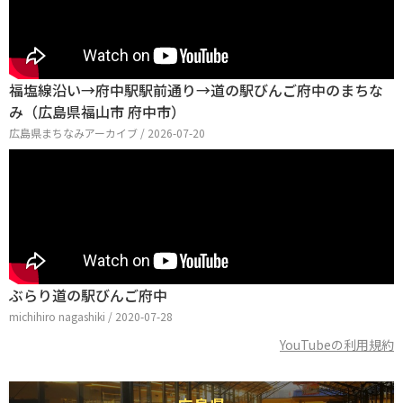
福塩線沿い→府中駅駅前通り→道の駅びんご府中のまちな
み（広島県福山市 府中市）
広島県まちなみアーカイブ / 2026-07-20
ぶらり道の駅びんご府中
michihiro nagashiki / 2020-07-28
YouTubeの利用規約