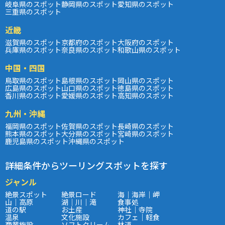
岐阜県のスポット
静岡県のスポット
愛知県のスポット
三重県のスポット
近畿
滋賀県のスポット
京都府のスポット
大阪府のスポット
兵庫県のスポット
奈良県のスポット
和歌山県のスポット
中国・四国
鳥取県のスポット
島根県のスポット
岡山県のスポット
広島県のスポット
山口県のスポット
徳島県のスポット
香川県のスポット
愛媛県のスポット
高知県のスポット
九州・沖縄
福岡県のスポット
佐賀県のスポット
長崎県のスポット
熊本県のスポット
大分県のスポット
宮崎県のスポット
鹿児島県のスポット
沖縄県のスポット
詳細条件からツーリングスポットを探す
ジャンル
絶景スポット
絶景ロード
海｜海岸｜岬
山｜高原
湖｜川｜滝
食事処
道の駅
お土産
神社｜寺院
温泉
文化施設
カフェ｜軽食
商業施設
ソフトクリーム
林道