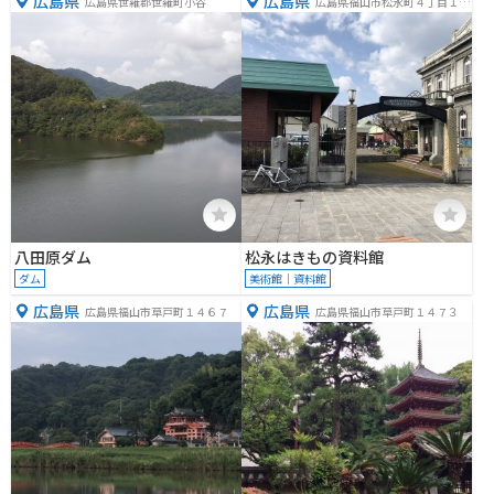
広島県
広島県
広島県世羅郡世羅町小谷
広島県福山市松永町４丁目１６
−２７
八田原ダム
松永はきもの資料館
ダム
美術館｜資料館
広島県
広島県
広島県福山市草戸町１４６７
広島県福山市草戸町１４７３