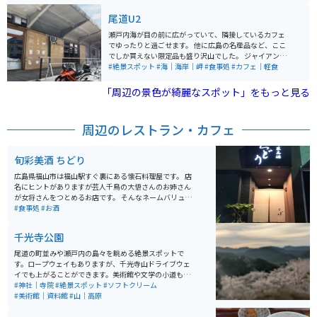
で、桜が満開の時期にはたくさんの観光客が訪れます。
眺めを邪魔するものは何も無く、開けた景色に心地よい
尾道U2
海風を全身に感じられます。桜の名所とは言いますが藤
棚と躑躅もとても見応えがあり、敷地内には尾道美術館
瀬戸内海が目の前に広がっていて、隣接しているカフェ
や保護猫ハウス等もあり見どころ満点です。
でゆったりと過ごせます。 他に広島の名産品など、ここ
でしか買えない限定品も盛り沢山でした。 ジャイアント
のレンタサイクルもありますので、そのまましまなみ街
#絶景スポット
#海｜海岸｜岬
#食事処
#カフェ｜軽食
道を目指して、サイクリングも出来ちゃいます。
「周辺の景色が綺麗なスポット」をもっと見る
周辺のレストラン・カフェ
旬彩美酒 ちどり
広島県福山市は福山駅すぐ裏にある懐石料理屋です。 店
名にヒントがありますが芸人千鳥の大悟さんのお姉さん
が女将さんをつとめるお店です。 そんなネームバリュー
に負けず味もよし、お店の雰囲気もよしのお店です。
#食事処
#お酒
千光寺公園
尾道の町並みや瀬戸内の島々を眺める絶景スポットで
す。ロープウェイもありますが、千光寺山ドライブウェ
イでも上がることができます。美術館や文学の小道もあ
り、のんびりと散策を楽しむこともできます。散策のお
#神社｜寺院
#絶景スポット
#ソフトクリーム
供にみかんソフトクリームがおすすめです。桜の名所
#美術館｜資料館
#山｜高原
で、桜が満開の時期にはたくさんの観光客が訪れます。
眺めを邪魔するものは何も無く、開けた景色に心地よい