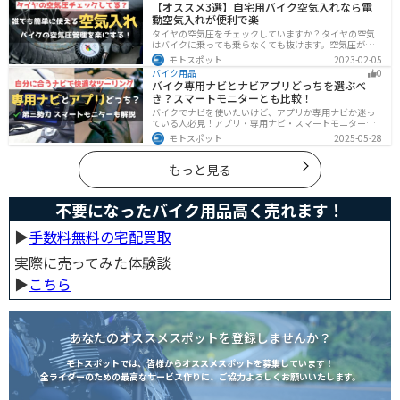
【オススメ3選】自宅用バイク空気入れなら電
クの積載に悩んでいる方は参考にしてください。
動空気入れが便利で楽
タイヤの空気圧をチェックしていますか？タイヤの空気
はバイクに乗っても乗らなくても抜けます。空気圧が下
がると走行性能・燃費・安全性に影響します。空気圧は
モトスポット
2023-02-05
常に自分で管理できるようにしておきましょう。楽に使
バイク用品
0
えるオススメ空気入れをまとめたので、参考にしてくだ
バイク専用ナビとナビアプリどっちを選ぶべ
さい。
き？スマートモニターとも比較！
バイクでナビを使いたいけど、アプリか専用ナビか迷っ
ている人必見！アプリ・専用ナビ・スマートモニターの
メリット、デメリット、どんな人にオススメなのかを解
モトスポット
2025-05-28
説します。自分に合ったナビを見つけて快適なツーリン
グライフを送りましょう！
もっと見る
不要になったバイク用品高く売れます！
▶︎
手数料無料の宅配買取
実際に売ってみた体験談
▶︎
こちら
あなたのオススメスポットを登録しませんか？
モトスポットでは、皆様からオススメスポットを募集しています！
全ライダーのための最高なサービス作りに、ご協力よろしくお願いいたします。