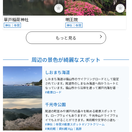
草戸稲荷神社
明王院
神社｜寺院
神社｜寺院
もっと見る
周辺の景色が綺麗なスポット
しおまち海道
しおまち海道は福山市のサイクリングロードとして設定
されています。尾道市のしまなみ海道へ向かうルートと
なっています。福山市から沿岸を通って瀬戸内海を堪能
できます。福山駅～戸崎港（尾道市）の33.7kmとなって
#絶景ロード
います。バイクだけでなく自転車でもゆったりとした海
の景色を楽しめます。
千光寺公園
尾道の町並みや瀬戸内の島々を眺める絶景スポットで
す。ロープウェイもありますが、千光寺山ドライブウェ
イでも上がることができます。美術館や文学の小道もあ
り、のんびりと散策を楽しむこともできます。散策のお
#神社｜寺院
#絶景スポット
#ソフトクリーム
供にみかんソフトクリームがおすすめです。桜の名所
#美術館｜資料館
#山｜高原