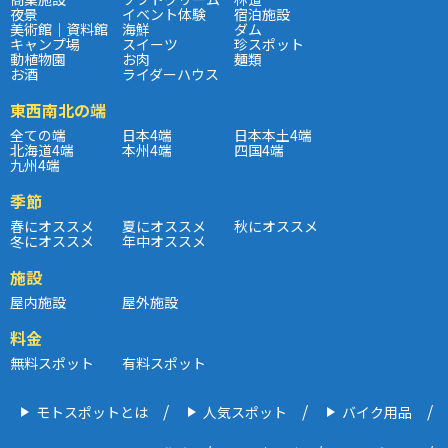
夜景
イベント体験
宿泊施設
美術館｜資料館
海鮮
ダム
キャンプ場
スイーツ
珍スポット
動植物園
お肉
麺類
お酒
ライダーハウス
東西南北の端
全ての端
日本4端
日本本土4端
北海道4端
本州4端
四国4端
九州4端
季節
春にオススメ
夏にオススメ
秋にオススメ
冬にオススメ
年中オススメ
施設
屋内施設
屋外施設
料金
無料スポット
有料スポット
モトスポットとは
人気スポット
バイク用品