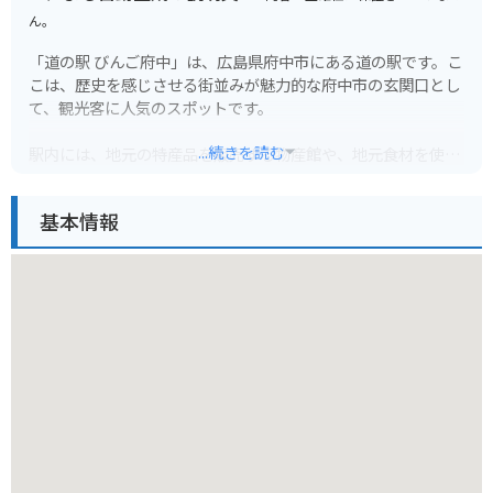
ん。
「道の駅 びんご府中」は、広島県府中市にある道の駅です。こ
こは、歴史を感じさせる街並みが魅力的な府中市の玄関口とし
て、観光客に人気のスポットです。
...続きを読む
駅内には、地元の特産品を販売する物産館や、地元食材を使っ
た料理が楽しめるレストランがあります。特に、府中味噌や、
備後地域のブランド牛「備後府中焼き」は、ぜひ味わっていた
基本情報
だきたい一品です。また、観光案内所も併設されているので、
府中観光の拠点としても便利です。
バイクで訪れる際は、道の駅に隣接する「府中市上下歴史文化
資料館」の駐車場が利用できます。ここは、江戸時代の街並み
を再現した資料館で、歴史好きにはたまらないスポットです。
道の駅からは、歴史的な街並みを散策したり、周辺の山々をツ
ーリングしたりするのもおすすめです。府中市は、自然豊かな
場所なので、四季折々の景色を楽しむことができます。