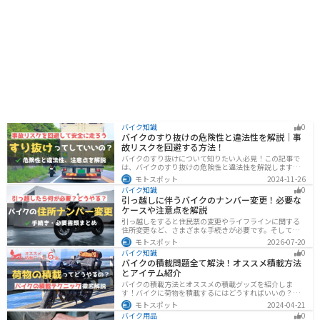
バイク知識
0
バイクのすり抜けの危険性と違法性を解説｜事
故リスクを回避する方法！
バイクのすり抜けについて知りたい人必見！この記事で
は、バイクのすり抜けの危険性と違法性を解説します。
実は、すり抜けによる事故のリスクは想像以上に高いで
モトスポット
2024-11-26
す。記事を参考にすり抜けのリスクを理解し、安全運転
バイク知識
0
に努めましょう。
引っ越しに伴うバイクのナンバー変更！必要な
ケースや注意点を解説
引っ越しをすると住民票の変更やライフラインに関する
住所変更など、さまざまな手続きが必要です。そしてバ
イク乗りの場合は、住所変更やナンバー変更といったバ
モトスポット
2026-07-20
イクに関する手続きも忘れてはいけません。しかし、必
バイク知識
0
要な手続きや手順がわからないという方も多いのではな
バイクの積載問題全て解決！オススメ積載方法
いでしょうか。ライダー引っ越したらバイクのナンバー
とアイテム紹介
を変えないといけないの？ライダー引っ越し先でも原付
に乗る場合、どんな手続きが必要か知りたいライダー引
バイクの積載方法とオススメの積載グッズを紹介しま
っ越したけど忙しくて住所変更もナンバー変更もしてい
す！バイクに荷物を積載するにはどうすればいいの？と
ない・・・今回はこのような疑問・お悩みにお
いう疑問はこれで解決！通勤や日帰りツーリング、キャ
モトスポット
2024-04-21
ンプツーリングなど用途別にオススメの積載方法を解説
バイク用品
0
します！オススメの積載アイテムも紹介するので、バイ