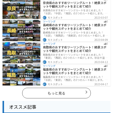
は参考にしてください。
奈良県のおすすめツーリングルート！絶景スポ
ットや観光スポットをまとめて紹介
奈良県のおすすめツーリングルートをまとめました！
「北部」「中部」「南部」の3つのルート紹介します。歴
史のある神社寺院が多数あり、自然豊かや山々、グルメ
モトスポット
2023-03-07
を満喫するツーリングができます。バイクで奈良県にツ
ツーリング
0
ーリングに行く際は参考にしてください。
長崎県のおすすめツーリングルート！絶景スポ
ットや観光スポットをまとめて紹介
長崎県のおすすめツーリングルートをまとめました！
「北部」「南西部」「南東部」の3つのルート紹介しま
す。国際色豊かな街並みや世界遺産、絶景ポイントが数
モトスポット
2023-04-09
多く存在し、様々な楽しみ方ができます。バイクで長崎
ツーリング
0
県にツーリングに行く際は参考にしてください。
鳥取県のおすすめツーリングルート！絶景スポ
ットや観光スポットをまとめて紹介
鳥取県のおすすめツーリングルートをまとめました！
「東部」「西部」の2つのルート紹介します。砂丘や温泉
地、歴史ある城跡など魅力溢れるスポットが多数あるの
モトスポット
2023-04-12
で楽しめます。バイクで鳥取県にツーリングに行く際は
ツーリング
0
参考にしてください。
福島県のおすすめツーリングルート！絶景スポ
ットや観光スポットをまとめて紹介
福島県のおすすめツーリングルートをまとめました！
「北部」「東部」「西部」の3つのルート紹介します。内
陸部には山々が連なり、海岸線は太平洋に面してるので
モトスポット
2023-04-17
観光スポットが多数あります。バイクで福島県にツーリ
ングに行く際は参考にしてください。
もっと見る
オススメ記事