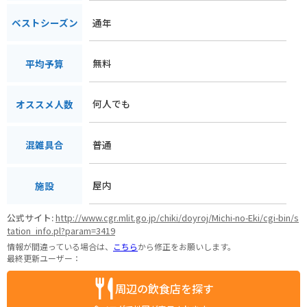
通年
ベストシーズン
無料
平均予算
何人でも
オススメ人数
普通
混雑具合
屋内
施設
公式サイト:
http://www.cgr.mlit.go.jp/chiki/doyroj/Michi-no-Eki/cgi-bin/s
tation_info.pl?param=3419
情報が間違っている場合は、
こちら
から修正をお願いします。
最終更新ユーザー：
周辺の飲食店を探す