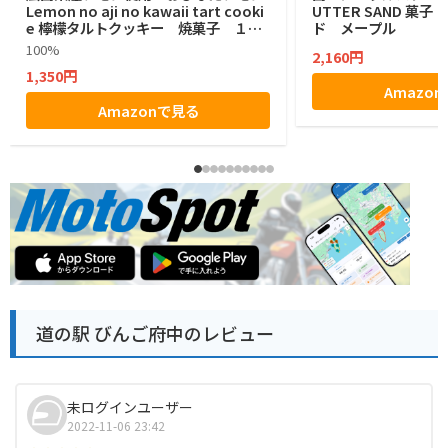
Lemon no aji no kawaii tart cooki
UTTER SAND 菓
e 檸檬タルトクッキー 焼菓子 １２
ド メープル
個
100%
2,160円
1,350円
Amazo
Amazonで見る
道の駅 びんご府中のレビュー
未ログインユーザー
2022-11-06 23:42