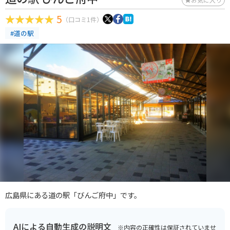
5
（口コミ1件）
#道の駅
広島県にある道の駅「びんご府中」です。
AIによる自動生成の説明文
※内容の正確性は保証されていませ