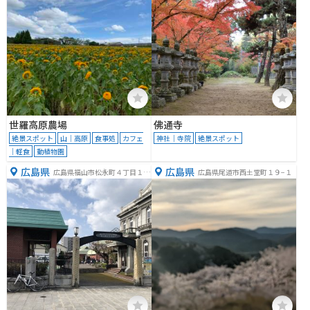
世羅高原農場
佛通寺
絶景スポット
山｜高原
食事処
カフェ
神社｜寺院
絶景スポット
｜軽食
動植物園
広島県
広島県
広島県福山市松永町４丁目１６
広島県尾道市西土堂町１９−１
−２７