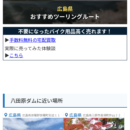
広島県
おすすめツーリングルート
不要になったバイク用品高く売れます！
▶︎
手数料無料の宅配買取
実際に売ってみた体験談
▶︎
こちら
八田原ダムに近い場所
広島県
広島県
広島県世羅郡世羅町別迫１１２
広島県三原市高坂町許山２２
４−１１