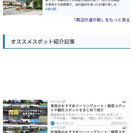
史文化資料館」の駐車場が利用できます。ここは、江戸
を販売する物産館や、地元食材を使った料理が楽しめる
時代の街並みを再現した資料館で、歴史好きにはたまら
レストラン、観光案内所などが併設されています。 三次
#道の駅
ないスポットです。道の駅からは、歴史的な街並みを散
市は、広島県北部に位置し、豊かな自然と歴史的な史跡
策したり、周辺の山々をツーリングしたりするのもおす
が多くあります。特に、比婆山や毛利元就ゆかりの史跡
「周辺の道の駅」をもっと見る
すめです。府中市は、自然豊かな場所なので、四季折々
など、見どころ満載です。 バイクで訪れる場合、道の駅
の景色を楽しむことができます。
クロスロードみつぎは、中国山地のツーリング拠点とし
て最適です。駐車場も広く、休憩 facilities も充実してい
ます。周辺には、ワインディングロードが続くため、ツ
オススメスポット紹介記事
ーリングを楽しむことができます。 道の駅で購入できる
名産品として、地元産の新鮮な野菜や果物、三次唐麺、
三次ワイナリーなどの特産品があります。また、レスト
ランでは、三次唐麺や、地元産のジビエ料理などが人気
です。
ツーリング
1
青森のおすすめツーリングルート！絶景スポッ
トや観光スポットをまとめて紹介
青森県のおすすめツーリングルートをまとめました！
「下北半島」「津軽半島」「南部」の3つのルート紹介し
ます。自然に恵まれた風光明媚な景色や歴史文化に触れ
モトスポット
2023-04-21
られる観光スポットが多くあります。バイクで青森県に
ツーリング
0
ツーリングに行く際は参考にしてください。
佐渡島のおすすめツーリングルート！絶景スポ