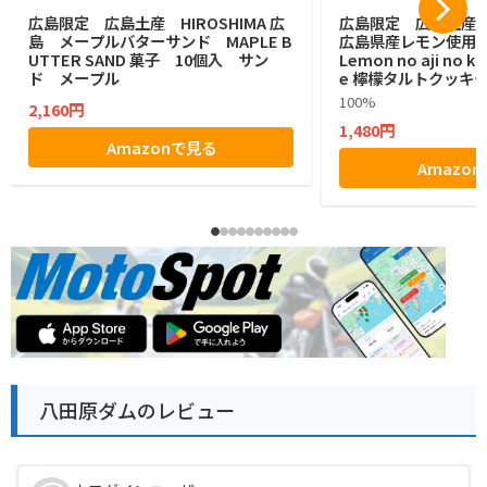
広島限定 広島土産 HIROSHIMA 広
広島限定 広島土産
島 メープルバターサンド MAPLE B
広島県産レモン使用
UTTER SAND 菓子 10個入 サン
Lemon no aji no ka
ド メープル
e 檸檬タルトクッキ
個
100%
2,160円
1,480円
Amazonで見る
Amazo
八田原ダムのレビュー