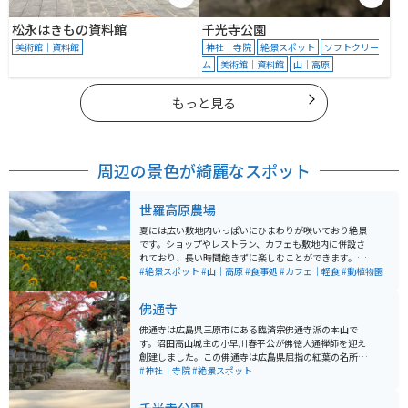
松永はきもの資料館
千光寺公園
美術館｜資料館
神社｜寺院
絶景スポット
ソフトクリー
ム
美術館｜資料館
山｜高原
もっと見る
周辺の景色が綺麗なスポット
世羅高原農場
夏には広い敷地内いっぱいにひまわりが咲いており絶景
です。ショップやレストラン、カフェも敷地内に併設さ
れており、長い時間飽きずに楽しむことができます。季
節によっては違う花もたくさん咲いています。
#絶景スポット
#山｜高原
#食事処
#カフェ｜軽食
#動植物園
佛通寺
佛通寺は広島県三原市にある臨済宗佛通寺派の本山で
す。沼田高山城主の小早川春平公が佛徳大通禅師を迎え
創建しました。この佛通寺は広島県屈指の紅葉の名所と
して知られており紅葉の時期になると多くの観光客が訪
#神社｜寺院
#絶景スポット
れます。