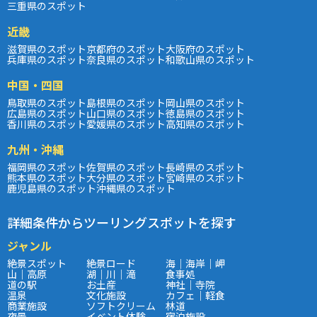
三重県のスポット
近畿
滋賀県のスポット
京都府のスポット
大阪府のスポット
兵庫県のスポット
奈良県のスポット
和歌山県のスポット
中国・四国
鳥取県のスポット
島根県のスポット
岡山県のスポット
広島県のスポット
山口県のスポット
徳島県のスポット
香川県のスポット
愛媛県のスポット
高知県のスポット
九州・沖縄
福岡県のスポット
佐賀県のスポット
長崎県のスポット
熊本県のスポット
大分県のスポット
宮崎県のスポット
鹿児島県のスポット
沖縄県のスポット
詳細条件からツーリングスポットを探す
ジャンル
絶景スポット
絶景ロード
海｜海岸｜岬
山｜高原
湖｜川｜滝
食事処
道の駅
お土産
神社｜寺院
温泉
文化施設
カフェ｜軽食
商業施設
ソフトクリーム
林道
夜景
イベント体験
宿泊施設