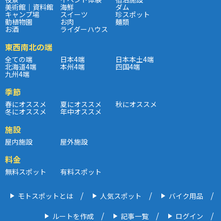
美術館｜資料館
海鮮
ダム
キャンプ場
スイーツ
珍スポット
動植物園
お肉
麺類
お酒
ライダーハウス
東西南北の端
全ての端
日本4端
日本本土4端
北海道4端
本州4端
四国4端
九州4端
季節
春にオススメ
夏にオススメ
秋にオススメ
冬にオススメ
年中オススメ
施設
屋内施設
屋外施設
料金
無料スポット
有料スポット
モトスポットとは
人気スポット
バイク用品
ルートを作成
記事一覧
ログイン