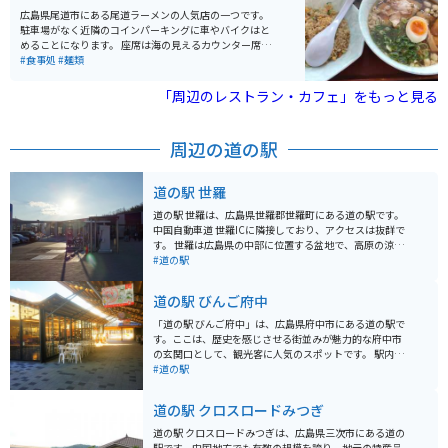
棚と躑躅もとても見応えがあり、敷地内には尾道美術館
広島県尾道市にある尾道ラーメンの人気店の一つです。
や保護猫ハウス等もあり見どころ満点です。
駐車場がなく近隣のコインパーキングに車やバイクはと
めることになります。 座席は海の見えるカウンター席が
あり、海を見ながらラーメンを食べることができます。
#食事処
#麺類
「周辺のレストラン・カフェ」をもっと見る
周辺の道の駅
道の駅 世羅
道の駅 世羅は、広島県世羅郡世羅町にある道の駅です。
中国自動車道 世羅ICに隣接しており、アクセスは抜群で
す。 世羅は広島県の中部に位置する盆地で、高原の涼し
い気候を活かした高原野菜の栽培が盛んです。特に世羅
#道の駅
高原農場では、春はチューリップ、夏はひまわり、秋は
ダリアと、季節ごとに色とりどりの花が咲き乱れる絶景
道の駅 びんご府中
を見ることができます。道の駅 世羅では、地元で採れた
新鮮な野菜や果物をはじめ、世羅で作られた加工品や工
「道の駅 びんご府中」は、広島県府中市にある道の駅で
芸品など、お土産に最適なものがたくさん販売されてい
す。ここは、歴史を感じさせる街並みが魅力的な府中市
ます。 また、併設されているレストランでは、地元産の
の玄関口として、観光客に人気のスポットです。 駅内に
食材をふんだんに使った料理を楽しむことができます。
は、地元の特産品を販売する物産館や、地元食材を使っ
#道の駅
おすすめは、世羅高原豚を使用したカツ丼や、新鮮な野
た料理が楽しめるレストランがあります。特に、府中味
菜がたっぷり入ったラーメンです。 バイクで訪れる場
噌や、備後地域のブランド牛「備後府中焼き」は、ぜひ
道の駅 クロスロードみつぎ
合、道の駅 世羅は駐車場が広く、休憩場所としても最適
味わっていただきたい一品です。また、観光案内所も併
です。ツーリングの途中で立ち寄って、地元のグルメや
設されているので、府中観光の拠点としても便利です。
道の駅 クロスロードみつぎは、広島県三次市にある道の
景色を楽しんでみてはいかがでしょうか。
バイクで訪れる際は、道の駅に隣接する「府中市上下歴
駅です。中国地方でも有数の規模を誇り、地元の特産品