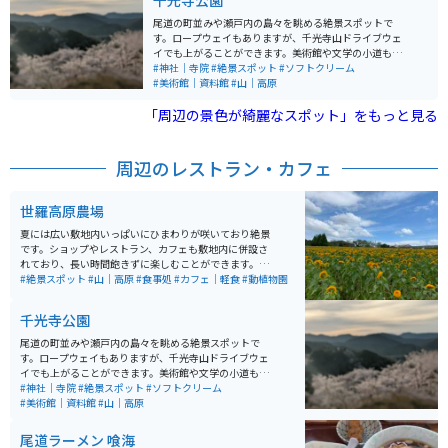
千光寺公園
尾道の町並みや瀬戸内の島々を眺める絶景スポットで
す。ロープウェイもありますが、千光寺山ドライブウェ
イでも上がることができます。美術館や文学の小道もあ
り、のんびりと散策を楽しむこともできます。散策のお
#神社｜寺院
#絶景スポット
#ソフトクリーム
供にみかんソフトクリームがおすすめです。桜の名所
#美術館｜資料館
#山｜高原
で、桜が満開の時期にはたくさんの観光客が訪れます。
「周辺の景色が綺麗なスポット」をもっと見る
眺めを邪魔するものは何も無く、開けた景色に心地よい
海風を全身に感じられます。桜の名所とは言いますが藤
棚と躑躅もとても見応えがあり、敷地内には尾道美術館
や保護猫ハウス等もあり見どころ満点です。
周辺のレストラン・カフェ
世羅高原農場
夏には広い敷地内いっぱいにひまわりが咲いており絶景
です。ショップやレストラン、カフェも敷地内に併設さ
れており、長い時間飽きずに楽しむことができます。季
節によっては違う花もたくさん咲いています。
#絶景スポット
#山｜高原
#食事処
#カフェ｜軽食
#動植物園
千光寺公園
尾道の町並みや瀬戸内の島々を眺める絶景スポットで
す。ロープウェイもありますが、千光寺山ドライブウェ
イでも上がることができます。美術館や文学の小道もあ
り、のんびりと散策を楽しむこともできます。散策のお
#神社｜寺院
#絶景スポット
#ソフトクリーム
供にみかんソフトクリームがおすすめです。桜の名所
#美術館｜資料館
#山｜高原
で、桜が満開の時期にはたくさんの観光客が訪れます。
眺めを邪魔するものは何も無く、開けた景色に心地よい
尾道ラーメン 喰海
海風を全身に感じられます。桜の名所とは言いますが藤