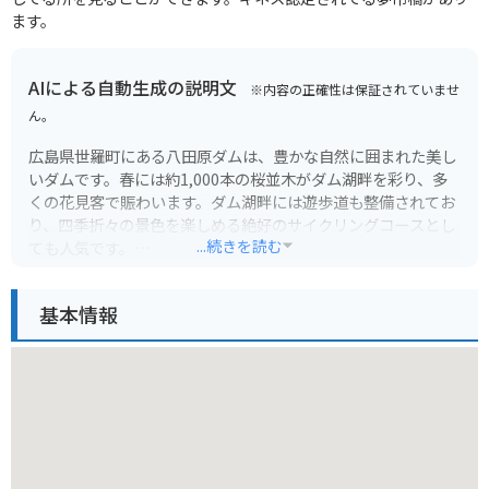
ます。
AIによる自動生成の説明文
※内容の正確性は保証されていませ
ん。
広島県世羅町にある八田原ダムは、豊かな自然に囲まれた美し
いダムです。春には約1,000本の桜並木がダム湖畔を彩り、多
くの花見客で賑わいます。ダム湖畔には遊歩道も整備されてお
り、四季折々の景色を楽しめる絶好のサイクリングコースとし
...続きを読む
ても人気です。
八田原ダムは、バイクで訪れるのにもおすすめのスポットで
基本情報
す。ダム周辺は道幅も広く、カーブも緩やかなので、ツーリン
グ初心者でも安心して走行できます。ダムサイトには駐車場や
トイレも完備されているので、休憩にも最適です。周辺には飲
食店が少ないため、事前に準備しておくことをおすすめしま
す。