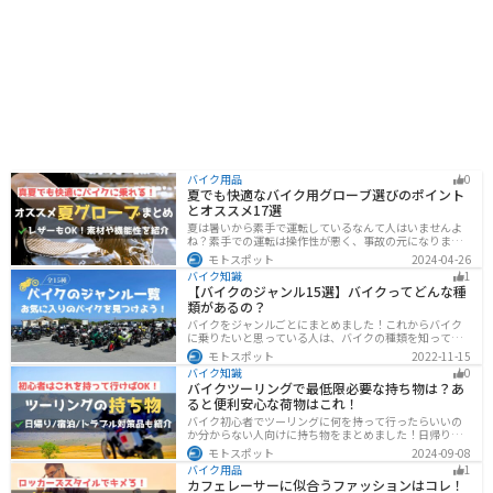
バイク用品
0
夏でも快適なバイク用グローブ選びのポイント
とオススメ17選
夏は暑いから素手で運転しているなんて人はいませんよ
ね？素手での運転は操作性が悪く、事故の元になりま
す。直射日光が当たり日焼けで余計に暑くなります。夏に
モトスポット
2024-04-26
は夏用グローブを使うことで、素手より涼しく快適にバ
バイク知識
1
イクに乗ることができるので是非使いましょう。
【バイクのジャンル15選】バイクってどんな種
類があるの？
バイクをジャンルごとにまとめました！これからバイク
に乗りたいと思っている人は、バイクの種類を知って気
になる1台を見つけましょう。特徴やメリットデメリット
モトスポット
2022-11-15
なども記載しているので、デザインだけでなく性能から
バイク知識
0
もバイクを探せるようになると失敗しないバイク選びば
バイクツーリングで最低限必要な持ち物は？あ
できるようになります。
ると便利安心な荷物はこれ！
バイク初心者でツーリングに何を持って行ったらいいの
か分からない人向けに持ち物をまとめました！日帰りや1
泊以上の日数別、トラブル対策やメンテ用品、出先であ
モトスポット
2024-09-08
ると便利なアイテムまで全て解説しています。アレを忘
バイク用品
1
れた！持ってきたけど使わなかったなど出先で困らない
カフェレーサーに似合うファッションはコレ！
よう自分に必要な荷物を把握しておきましょう。