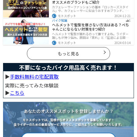
オススメのブランドもご紹介
カフェレーサーファッションの基本「ロッカーズスタイ
ル」や、カフェレーサーに似合うおすすめブランド、定
番アイテムを詳しく紹介。個性を引き立てるコーデのコ
モトスポット
2024-12-21
ツや季節に合ったアイテム選び、愛車とのマッチング方
バイク知識
1
法も解説します。
ヘルメットで髪型を崩さない方法はある？ぺち
ゃんこにならない対策を8つ紹介
ヘルメットで髪型が崩れるのって嫌ですよね。ライダー
誰しもが持つ悩み。原因は「蒸れ」と「圧迫による固
定」です。原因に対してしっかりと対策すればヘルメッ
モトスポット
2024-03-14
トを被っても髪型を崩さなくすることは可能です。今回
はその方法をまとめました。バイクに乗って髪型が崩れ
るのが気になるという人は、参考にしてください。
もっと見る
不要になったバイク用品高く売れます！
▶︎
手数料無料の宅配買取
実際に売ってみた体験談
▶︎
こちら
あなたのオススメスポットを登録しませんか？
モトスポットでは、皆様からオススメスポットを募集しています！
全ライダーのための最高なサービス作りに、ご協力よろしくお願いいたします。