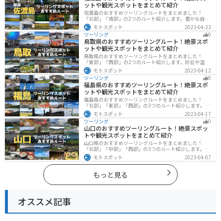
ットや観光スポットをまとめて紹介
佐渡島のおすすめツーリングルートをまとめました！
「北部」「南部」の2つのルート紹介します。豊かな自然
と歴史的なスポット、トキなどの貴重な動物を見られる
モトスポット
2023-04-23
スポットが多数あります。バイクで佐渡島にツーリング
ツーリング
0
に行く際は参考にしてください。
鳥取県のおすすめツーリングルート！絶景スポ
ットや観光スポットをまとめて紹介
鳥取県のおすすめツーリングルートをまとめました！
「東部」「西部」の2つのルート紹介します。砂丘や温泉
地、歴史ある城跡など魅力溢れるスポットが多数あるの
モトスポット
2023-04-12
で楽しめます。バイクで鳥取県にツーリングに行く際は
ツーリング
0
参考にしてください。
福島県のおすすめツーリングルート！絶景スポ
ットや観光スポットをまとめて紹介
福島県のおすすめツーリングルートをまとめました！
「北部」「東部」「西部」の3つのルート紹介します。内
陸部には山々が連なり、海岸線は太平洋に面してるので
モトスポット
2023-04-17
観光スポットが多数あります。バイクで福島県にツーリ
ツーリング
0
ングに行く際は参考にしてください。
山口のおすすめツーリングルート！絶景スポッ
トや観光スポットをまとめて紹介
山口県のおすすめツーリングルートをまとめました！
「北部」「中部」「西部」の3つのルート紹介します。美
しい海岸線や山々を楽しむことができます。バイクで山
モトスポット
2023-04-07
口県にツーリングに行く際は参考にしてください。
もっと見る
オススメ記事