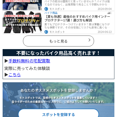
バイクの処分は面倒だと思っていませんか？バイクは捨
てるのではなく、出張買取で売ることで手間もかからず
お金にできます。売る以外の選択肢も含めて処分方法を
モトスポット
2024-09-04
まとめていますので、バイクを処分しようとしている人
バイク用品
1
は参考にしてください。
【夏も快適】最強のおすすめバイク用インナー
プロテクター17選！選び方も解説
夏でもプロテクターつけていますか？夏は薄着になりが
ちな季節ですが、その分怪我にリスクも非常に高くなり
ます。夏こそプロテクターをつけるようにしましょう。通
モトスポット
2024-06-22
気性や速乾性に優れたインナープロテクターであれば夏
場でも快適に使用できます。今回は快適なインナープロ
テクターをまとめて紹介します。
もっと見る
不要になったバイク用品高く売れます！
▶︎
手数料無料の宅配買取
実際に売ってみた体験談
▶︎
こちら
あなたのオススメスポットを登録しませんか？
モトスポットでは、皆様からオススメスポットを募集しています！
全ライダーのための最高なサービス作りに、ご協力よろしくお願いいたします。
スポットを登録する