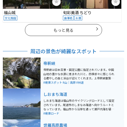
福山城
旬彩美酒 ちどり
文化施設
食事処
お酒
もっと見る
周辺の景色が綺麗なスポット
帝釈峡
帝釈峡は日本百景・国定公園に指定されています。中国
山地の豊かな水源に恵まれた川と、四季折々に感じられ
る癒やしの森と渓谷が迎えてくれます。上帝釈峡散策で
は清流沿いの道を散策することが出来ます。鍾乳洞（白
#絶景スポット
#山｜高原
#林道
雲洞）や世界三大天然橋に数えられる雄橋（おんばし）
の迫力に圧倒されます。
しおまち海道
しおまち海道は福山市のサイクリングロードとして設定
されています。尾道市のしまなみ海道へ向かうルートと
なっています。福山市から沿岸を通って瀬戸内海を堪能
できます。福山駅～戸崎港（尾道市）の33.7kmとなって
#絶景ロード
います。バイクだけでなく自転車でもゆったりとした海
の景色を楽しめます。
世羅高原農場