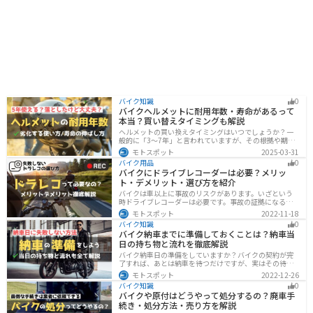
バイク知識
0
バイクヘルメットに耐用年数・寿命があるって
本当？買い替えタイミングも解説
ヘルメットの買い換えタイミングはいつでしょうか？一
般的に「3〜7年」と言われていますが、その根拠や期限
前でも早めに交換した方がいいケースを紹介します。安
モトスポット
2025-03-31
全にバイクに乗るためにもヘルメットの寿命についてし
バイク用品
0
っかりと理解しておきましょう。
バイクにドライブレコーダーは必要？メリッ
ト・デメリット・選び方を紹介
バイクは車以上に事故のリスクがあります。いざという
時ドライブレコーダーは必要です。事故の証拠になるの
はもちろん、ツーリングの記録など多数のメリットがあ
モトスポット
2022-11-18
ります。ドライブレコーダーのメリットデメリット、選
バイク知識
0
び方についてまとめました。付けようか悩んでいる人は
バイク納車までに準備しておくことは？納車当
参考にしてください。
日の持ち物と流れを徹底解説
バイク納車日の準備をしていますか？バイクの契約が完
了すれば、あとは納車を待つだけですが、実はその待っ
ている間に準備しておくことはたくさんあります。納車
モトスポット
2022-12-26
当日に慌てずに済むよう、しっかり確認して準備してお
バイク知識
0
きましょう。
バイクや原付はどうやって処分するの？廃車手
続き・処分方法・売り方を解説