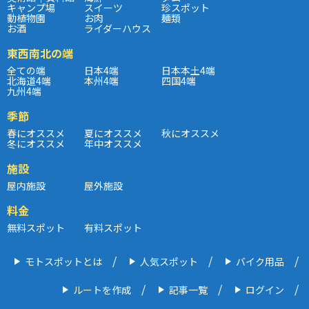
キャンプ場
スイーツ
珍スポット
動植物園
お肉
麺類
お酒
ライダーハウス
東西南北の端
全ての端
日本4端
日本本土4端
北海道4端
本州4端
四国4端
九州4端
季節
春にオススメ
夏にオススメ
秋にオススメ
冬にオススメ
年中オススメ
施設
屋内施設
屋外施設
料金
無料スポット
有料スポット
モトスポットとは
人気スポット
バイク用品
ルートを作成
記事一覧
ログイン