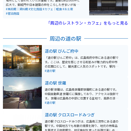
場所として使われていたお屋敷です。屋敷は約1000坪と
広大で、御成門や日本建築の粋をこらした佇まいが当時
の姿を保っています。 また、家屋は国の重要文化財にも
#美術館｜資料館
#文化施設
#カフェ｜軽食
#お土産
指定されており、建物の豪壮さだけでなく、当時の通行
#宿泊施設
の様子を物語る大量の資料が保管されています。資料に
よっては、薩摩から江戸に向う途中に天璋院篤姫が宿泊
「周辺のレストラン・カフェ」をもっと見る
された記録も残っています。矢掛名物のゆべしを100本
以上も所望されたことも明らかになっています。
周辺の道の駅
道の駅 びんご府中
「道の駅 びんご府中」は、広島県府中市にある道の駅で
す。ここは、歴史を感じさせる街並みが魅力的な府中市
の玄関口として、観光客に人気のスポットです。 駅内に
は、地元の特産品を販売する物産館や、地元食材を使っ
#道の駅
た料理が楽しめるレストランがあります。特に、府中味
噌や、備後地域のブランド牛「備後府中焼き」は、ぜひ
道の駅 世羅
味わっていただきたい一品です。また、観光案内所も併
設されているので、府中観光の拠点としても便利です。
道の駅 世羅は、広島県世羅郡世羅町にある道の駅です。
バイクで訪れる際は、道の駅に隣接する「府中市上下歴
中国自動車道 世羅ICに隣接しており、アクセスは抜群で
史文化資料館」の駐車場が利用できます。ここは、江戸
す。 世羅は広島県の中部に位置する盆地で、高原の涼し
時代の街並みを再現した資料館で、歴史好きにはたまら
い気候を活かした高原野菜の栽培が盛んです。特に世羅
#道の駅
ないスポットです。道の駅からは、歴史的な街並みを散
高原農場では、春はチューリップ、夏はひまわり、秋は
策したり、周辺の山々をツーリングしたりするのもおす
ダリアと、季節ごとに色とりどりの花が咲き乱れる絶景
道の駅 クロスロードみつぎ
すめです。府中市は、自然豊かな場所なので、四季折々
を見ることができます。道の駅 世羅では、地元で採れた
の景色を楽しむことができます。
新鮮な野菜や果物をはじめ、世羅で作られた加工品や工
道の駅 クロスロードみつぎは、広島県三次市にある道の
芸品など、お土産に最適なものがたくさん販売されてい
駅です。中国地方でも有数の規模を誇り、地元の特産品
ます。 また、併設されているレストランでは、地元産の
を販売する物産館や、地元食材を使った料理が楽しめる