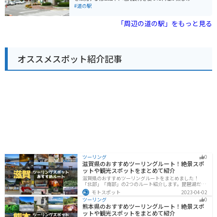
食材をふんだんに使った料理を楽しむことができます。
レストラン、観光案内所などが併設されています。 三次
#道の駅
おすすめは、世羅高原豚を使用したカツ丼や、新鮮な野
市は、広島県北部に位置し、豊かな自然と歴史的な史跡
菜がたっぷり入ったラーメンです。 バイクで訪れる場
が多くあります。特に、比婆山や毛利元就ゆかりの史跡
「周辺の道の駅」をもっと見る
合、道の駅 世羅は駐車場が広く、休憩場所としても最適
など、見どころ満載です。 バイクで訪れる場合、道の駅
です。ツーリングの途中で立ち寄って、地元のグルメや
クロスロードみつぎは、中国山地のツーリング拠点とし
景色を楽しんでみてはいかがでしょうか。
て最適です。駐車場も広く、休憩 facilities も充実してい
ます。周辺には、ワインディングロードが続くため、ツ
オススメスポット紹介記事
ーリングを楽しむことができます。 道の駅で購入できる
名産品として、地元産の新鮮な野菜や果物、三次唐麺、
三次ワイナリーなどの特産品があります。また、レスト
ランでは、三次唐麺や、地元産のジビエ料理などが人気
です。
ツーリング
0
滋賀県のおすすめツーリングルート！絶景スポ
ットや観光スポットをまとめて紹介
滋賀県のおすすめツーリングルートをまとめました！
「北部」「南部」の2つのルート紹介します。琵琶湖だけ
でなく、比叡山ドライブウェイなどの山を楽しめるスポ
モトスポット
2023-04-02
ットも多数あります。バイクで滋賀県にツーリングに行
ツーリング
0
く際は参考にしてください。
熊本県のおすすめツーリングルート！絶景スポ
ットや観光スポットをまとめて紹介