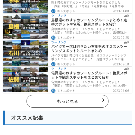
熊本県のおすすめツーリングルートをまとめました！
「西部（市街地）」「南部」「阿蘇北部」「阿蘇南部」
の4つのルート紹介します。阿蘇山や天草諸島をはじめと
モトスポット
2023-04-08
した豊かな自然や、熊本城や水前寺成趣園など歴史ある
ツーリング
0
観光スポットが多数あり、様々な楽しみ方ができます。
島根県のおすすめツーリングルートまとめ！定
バイクで熊本県にツーリングに行く際は参考にしてくだ
番スポットや名所、絶景スポットを紹介
さい。
島根県のおすすめツーリングルートをまとめました！
「北部」「南部」の2つのルート紹介します。島根県は、
海と山が近く、1日で全然違う景色を堪能することができ
モトスポット
2023-02-25
ます。バイクで島根県にツーリングに行く際は参考にし
ツーリング
0
てください。
バイクで一度は行きたい石川県のオススメツー
リングスポットとルートまとめ
バイクで石川県に行くなら必見！オススメツーリングス
ポットとルートをまとめました！定番スポットから絶景
スポット、温泉、海、グルメなど様々なジャンルで楽し
モトスポット
2023-02-18
めます。バイクで石川ツーリングに行こうと思っている
ツーリング
0
人は、参考にしてください。
佐賀県のおすすめツーリングルート！絶景スポ
ットや観光スポットをまとめて紹介
佐賀県のおすすめツーリングルートをまとめました！
「東部」「西部」の2つのルート紹介します。美しい温泉
地や古墳群、歴史ある城や神社仏閣など、バイクツーリ
モトスポット
2023-04-06
ングに適したスポットが多数存在し、様々な楽しみ方が
できます。バイクで佐賀県にツーリングに行く際は参考
にしてください。
もっと見る
オススメ記事