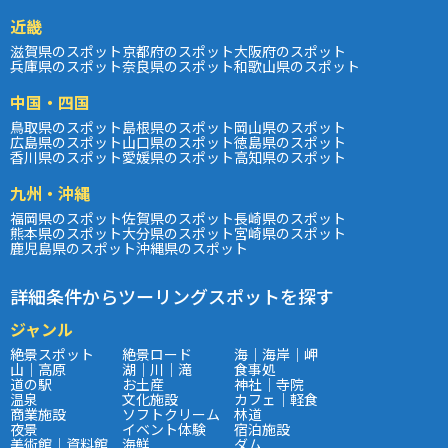
近畿
滋賀県のスポット
京都府のスポット
大阪府のスポット
兵庫県のスポット
奈良県のスポット
和歌山県のスポット
中国・四国
鳥取県のスポット
島根県のスポット
岡山県のスポット
広島県のスポット
山口県のスポット
徳島県のスポット
香川県のスポット
愛媛県のスポット
高知県のスポット
九州・沖縄
福岡県のスポット
佐賀県のスポット
長崎県のスポット
熊本県のスポット
大分県のスポット
宮崎県のスポット
鹿児島県のスポット
沖縄県のスポット
詳細条件からツーリングスポットを探す
ジャンル
絶景スポット
絶景ロード
海｜海岸｜岬
山｜高原
湖｜川｜滝
食事処
道の駅
お土産
神社｜寺院
温泉
文化施設
カフェ｜軽食
商業施設
ソフトクリーム
林道
夜景
イベント体験
宿泊施設
美術館｜資料館
海鮮
ダム