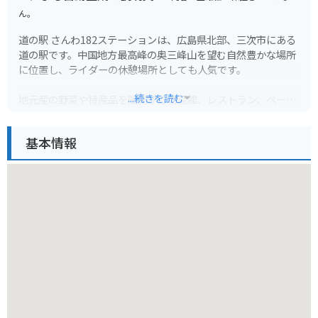
ん。
道の駅 さんわ182ステーションは、広島県北部、三次市にある
道の駅です。中国地方最高峰の奥三峰山を望む自然豊かな場所
に位置し、ライダーの休憩場所としても人気です。
...続きを読む
地元産の野菜や特産品を販売する物産館、レストラン、ベーカ
リーなどが併設されており、ドライブやツーリングの休憩に最
適です。特におすすめは、地元産の新鮮な野菜を使った料理
基本情報
や、三次市のブランド牛「三次唐麺焼」を使ったメニューで
す。
バイクで訪れる場合は、駐車場も広々としているので安心で
す。周辺には、奥三峰山への登山道や、尾関山公園など、自然
を楽しむスポットも点在しています。また、春には桜、秋には
紅葉の名所としても知られています。