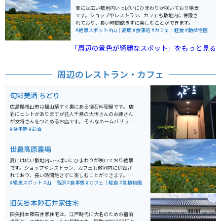
夏には広い敷地内いっぱいにひまわりが咲いており絶景
です。ショップやレストラン、カフェも敷地内に併設さ
れており、長い時間飽きずに楽しむことができます。季
節によっては違う花もたくさん咲いています。
#絶景スポット
#山｜高原
#食事処
#カフェ｜軽食
#動植物園
「周辺の景色が綺麗なスポット」をもっと見る
周辺のレストラン・カフェ
旬彩美酒 ちどり
広島県福山市は福山駅すぐ裏にある懐石料理屋です。 店
名にヒントがありますが芸人千鳥の大悟さんのお姉さん
が女将さんをつとめるお店です。 そんなネームバリュー
に負けず味もよし、お店の雰囲気もよしのお店です。
#食事処
#お酒
世羅高原農場
夏には広い敷地内いっぱいにひまわりが咲いており絶景
です。ショップやレストラン、カフェも敷地内に併設さ
れており、長い時間飽きずに楽しむことができます。季
節によっては違う花もたくさん咲いています。
#絶景スポット
#山｜高原
#食事処
#カフェ｜軽食
#動植物園
旧矢掛本陣石井家住宅
旧矢掛本陣石井家住宅は、江戸時代に大名のための宿泊