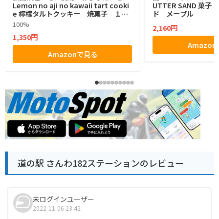
Lemon no aji no kawaii tart cooki
UTTER SAND 菓
e 檸檬タルトクッキー 焼菓子 １２
ド メープル
個
100%
2,160円
1,350円
Amazo
Amazonで見る
道の駅 さんわ182ステーションのレビュー
未ログインユーザー
2022-11-06 23:42