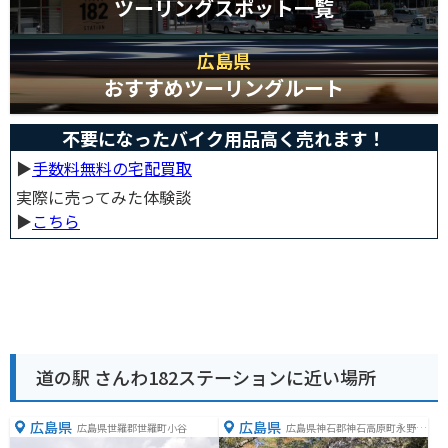
ツーリングスポット一覧
広島県
おすすめツーリングルート
不要になったバイク用品高く売れます！
▶︎
手数料無料の宅配買取
実際に売ってみた体験談
▶︎
こちら
道の駅 さんわ182ステーションに近い場所
広島県
広島県
広島県世羅郡世羅町小谷
広島県神石郡神石高原町永野５
０３４−７