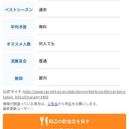
通年
ベストシーズン
無料
平均予算
何人でも
オススメ人数
普通
混雑具合
屋内
施設
公式サイト:
http://www.cgr.mlit.go.jp/chiki/doyroj/Michi-no-Eki/cgi-bin/s
tation_info.pl?param=3403
情報が間違っている場合は、
こちら
から修正をお願いします。
最終更新ユーザー：
周辺の飲食店を探す