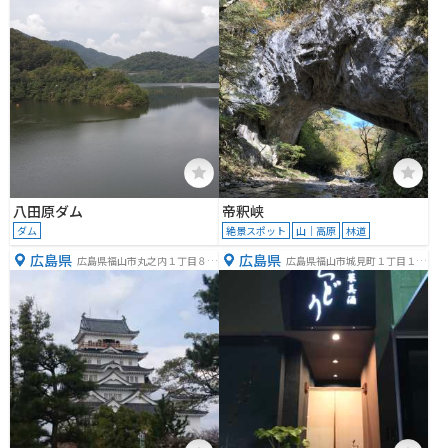
八田原ダム
帝釈峡
ダム
絶景スポット
山｜高原
林道
広島県
広島県
広島県福山市丸之内１丁目８
広島県福山市城見町１丁目１
−３
−３