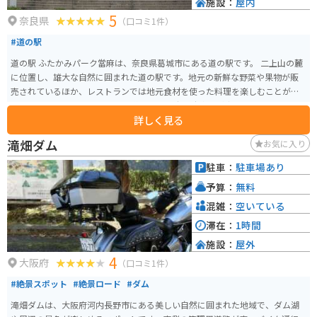
施設：
屋内
5
奈良県
（口コミ1件）
#道の駅
道の駅 ふたかみパーク當麻は、奈良県葛城市にある道の駅です。 二上山の麓
に位置し、雄大な自然に囲まれた道の駅です。地元の新鮮な野菜や果物が販
売されているほか、レストランでは地元食材を使った料理を楽しむことがで
きます。 バイクで訪れる場合、道の駅には広い駐車場が完備されているので
詳しく見る
安心です。二上山周辺は、ワインディングロードが続くので、ツーリングに
も最適なエリアです。 周辺には、當麻寺や石舞台古墳などの歴史的な観光ス
滝畑ダム
お気に入り
ポットも点在しています。道の駅 ふたかみパーク當麻は、観光の拠点として
も最適な場所です。 名産品としては、葛城市特産の「大和まな」や「富有
駐車：
駐車場あり
柿」などが人気です。
予算：
無料
混雑：
空いている
滞在：
1時間
施設：
屋外
4
大阪府
（口コミ1件）
#絶景スポット
#絶景ロード
#ダム
滝畑ダムは、大阪府河内長野市にある美しい自然に囲まれた地域で、ダム湖