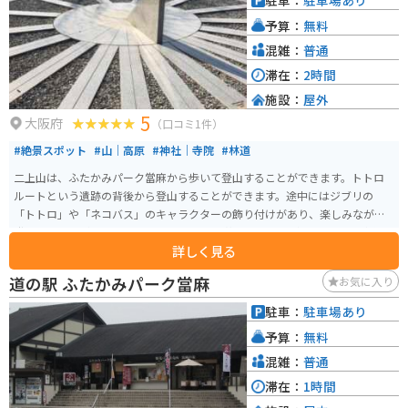
駐車：
駐車場あり
点在しています。道の駅で休憩を取りながら、奈良の自然と歴史を満喫して
予算：
無料
みてはいかがでしょうか。
混雑：
普通
滞在：
2時間
施設：
屋外
5
大阪府
（口コミ1件）
#絶景スポット
#山｜高原
#神社｜寺院
#林道
二上山は、ふたかみパーク當麻から歩いて登山することができます。トトロ
ルートという遺跡の背後から登山することができます。途中にはジブリの
「トトロ」や「ネコバス」のキャラクターの飾り付けがあり、楽しみながら
登山することができます。 トトロルートは藪のトンネルがあり、そこを通っ
詳しく見る
て行くことができます。二上山には雄岳と雌岳があり、雌岳からは美しい景
色が見渡せます。初心者にもオススメの山です。
道の駅 ふたかみパーク當麻
お気に入り
駐車：
駐車場あり
予算：
無料
混雑：
普通
滞在：
1時間