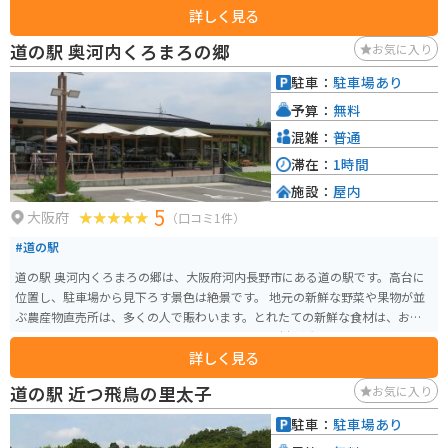
詳しく見る
ツツジが山一面を赤く染め、秋にはススキの大草原が広がるなど、四季ごと
に異なる景色が魅力です。 遊歩道や自然探究路も整備されており、ハイキン
道の駅 奥河内くろまろの郷
お気に入り
グやのんびり散策にも最適。山頂にはロッジや売店もあり、景色を眺めなが
ら休憩できます。バイクの場合は麓まで快適にアクセスでき、駐車場もあるた
駐車：
駐車場あり
めツーリングの立ち寄りにも便利。ワインディングを楽しんだ後に、絶景と
予算：
無料
自然でリフレッシュできるスポットです。
混雑：
普通
滞在：
1時間
施設：
屋内
5
大阪府
（口コミ1件）
#道の駅
道の駅 奥河内くろまろの郷は、大阪府河内長野市にある道の駅です。高台に
位置し、駐車場から見下ろす景色は絶景です。 地元の新鮮な野菜や果物が並
ぶ農産物直売所は、多くの人で賑わいます。とれたての新鮮な食材は、お土
産にもおすすめです。レストランでは、地元の食材を活かした料理を楽しむ
詳しく見る
ことができます。 バイクで訪れる場合、駐車場は広く停めやすいので安心で
す。周辺には、自然豊かな観光スポットも多く点在しており、ツーリングの
道の駅 近つ飛鳥の里太子
お気に入り
休憩場所としても最適です。 道の駅 奥河内くろまろの郷は、自然と触れ合
い、地元の魅力を満喫できる場所です。
駐車：
駐車場あり