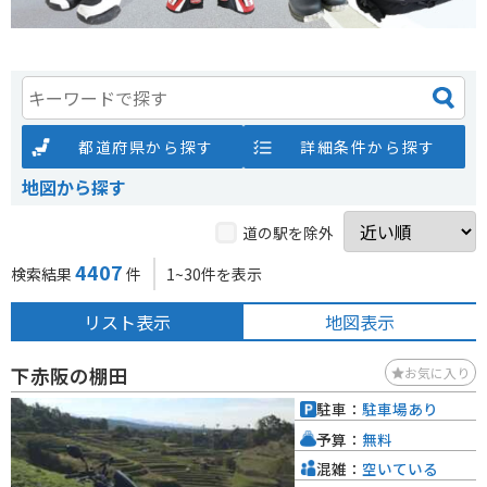
都道府県から探す
詳細条件から探す
地図から探す
道の駅を除外
4407
検索結果
件
1~30件を表示
リスト表示
地図表示
下赤阪の棚田
お気に入り
駐車：
駐車場あり
予算：
無料
混雑：
空いている