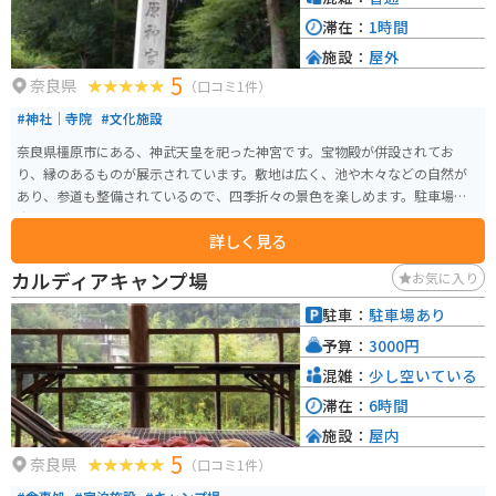
滞在：
1時間
施設：
屋外
5
奈良県
（口コミ1件）
#神社｜寺院
#文化施設
奈良県橿原市にある、神武天皇を祀った神宮です。宝物殿が併設されてお
り、縁のあるものが展示されています。敷地は広く、池や木々などの自然が
あり、参道も整備されているので、四季折々の景色を楽しめます。駐車場も
広いです。
詳しく見る
カルディアキャンプ場
お気に入り
駐車：
駐車場あり
予算：
3000円
混雑：
少し空いている
滞在：
6時間
施設：
屋内
5
奈良県
（口コミ1件）