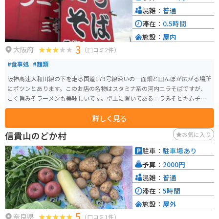
混雑：
普通
滞在：
0.5時間
施設：
屋内
3
大阪府
（口コミ2件）
#食事処
#麺類
阪神高速大和川線の下を走る国道179号線沿いの一面畑と田んぼが広がる場所
にポツンとあります。このお店の名物はスタミナ系の河内ニラそばですが、
こく旨みそラーメンも美味しいです。卓上に置いてあるニラみそとキムチを
ラーメンに入れて食べるのが絶品の味です。中太のちぢれ麺、コクとニンニ
詳しく見る
ク風味が効いた濃いめのスープがやみつきになります。
信貴山のどか村
お気に入り
駐車：
駐車場あり
予算：
2000円
混雑：
普通
滞在：
5時間
施設：
屋外
5
奈良県
（口コミ1件）