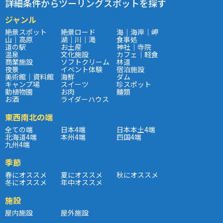
詳細条件からツーリングスポットを探す
ジャンル
絶景スポット
絶景ロード
海｜海岸｜岬
山｜高原
湖｜川｜滝
食事処
道の駅
お土産
神社｜寺院
温泉
文化施設
カフェ｜軽食
商業施設
ソフトクリーム
林道
夜景
イベント体験
宿泊施設
美術館｜資料館
海鮮
ダム
キャンプ場
スイーツ
珍スポット
動植物園
お肉
麺類
お酒
ライダーハウス
東西南北の端
全ての端
日本4端
日本本土4端
北海道4端
本州4端
四国4端
九州4端
季節
春にオススメ
夏にオススメ
秋にオススメ
冬にオススメ
年中オススメ
施設
屋内施設
屋外施設