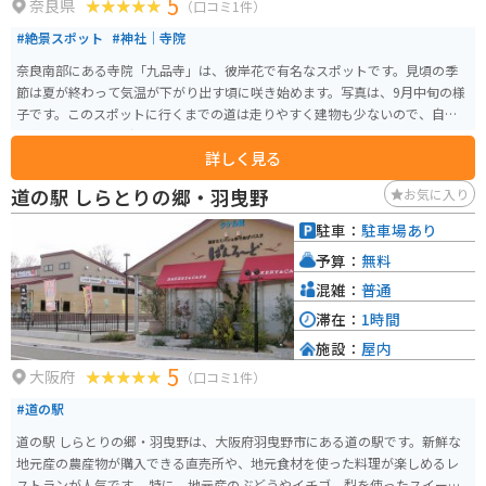
5
奈良県
（口コミ1件）
#絶景スポット
#神社｜寺院
奈良南部にある寺院「九品寺」は、彼岸花で有名なスポットです。見頃の季
節は夏が終わって気温が下がり出す頃に咲き始めます。写真は、9月中旬の様
子です。このスポットに行くまでの道は走りやすく建物も少ないので、自然
を楽しむツーリングには最適です。
詳しく見る
道の駅 しらとりの郷・羽曳野
お気に入り
駐車：
駐車場あり
予算：
無料
混雑：
普通
滞在：
1時間
施設：
屋内
5
大阪府
（口コミ1件）
#道の駅
道の駅 しらとりの郷・羽曳野は、大阪府羽曳野市にある道の駅です。新鮮な
地元産の農産物が購入できる直売所や、地元食材を使った料理が楽しめるレ
ストランが人気です。 特に、地元産のぶどうやイチゴ、梨を使ったスイーツ