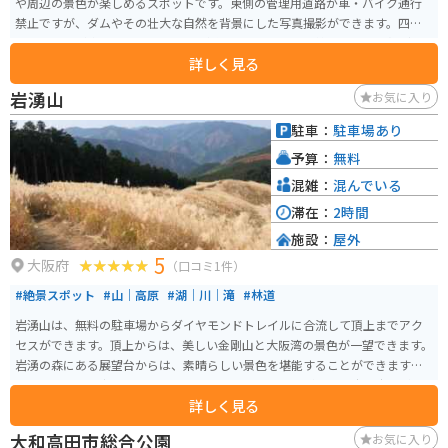
や周辺の景色が楽しめるスポットです。東側の管理用道路が車・バイク通行
禁止ですが、ダムやその壮大な自然を背景にした写真撮影ができます。四季
折々の景色が楽しめるため、年間を通じてさまざまな表情を見せる滝畑ダム
詳しく見る
は、ツーリングの目的地としておすすめです。近くに滝畑ふるさと文化財の
森センターがあり、藁ぶき屋根の古民家があります。
岩湧山
お気に入り
駐車：
駐車場あり
予算：
無料
混雑：
混んでいる
滞在：
2時間
施設：
屋外
5
大阪府
（口コミ1件）
#絶景スポット
#山｜高原
#湖｜川｜滝
#林道
岩湧山は、無料の駐車場からダイヤモンドトレイルに合流して頂上までアク
セスができます。頂上からは、美しい金剛山と大阪湾の景色が一望できます。
岩湧の森にある展望台からは、素晴らしい景色を堪能することができます。
山頂には、お弁当を食べたり、トイレを利用することができる広い広場があ
詳しく見る
ります。
大和高田市総合公園
お気に入り