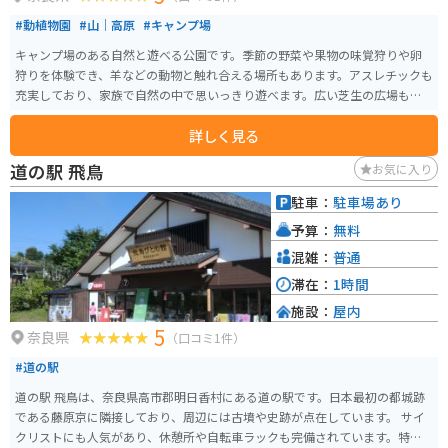
#動植物園
#山｜高原
#キャンプ場
キャンプ場のある自然と遊べる公園です。季節の野菜や果物の味覚狩りや卵
狩りを体験でき、羊などの動物と触れ合える場所もあります。アスレチックも
充実しており、家族で自然の中で思いっきり遊べます。広い芝生の広場もあ
り、1日いても飽きずに楽しめます。
詳しく見る
道の駅 飛鳥
お気に入り
駐車：
駐車場あり
予算：
無料
混雑：
普通
滞在：
1時間
施設：
屋内
5
奈良県
（口コミ1件）
#道の駅
道の駅 飛鳥は、奈良県高市郡明日香村にある道の駅です。日本最初の都城跡
である藤原京に隣接しており、周辺には古墳や史跡が点在しています。 サイ
クリストにも人気があり、休憩所や自転車ラックも完備されています。特産