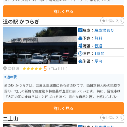
はおすすめです。バイクで訪れる際は、広々とした駐車場があるので安心で
詳しく見る
す。周辺には、世界遺産登録の古市古墳群や、誉田八幡宮など、歴史的な観光
スポットも点在しているので、ツーリングの拠点としても最適です。 道の駅
道の駅 かつらぎ
お気に入り
しらとりの郷・羽曳野で、地元の美味しいものを堪能したり、周辺の観光を
楽しんでみてはいかがでしょうか。
駐車：
駐車場あり
予算：
無料
混雑：
普通
滞在：
1時間
施設：
屋内
5
奈良県
（口コミ1件）
#道の駅
道の駅 かつらぎは、奈良県葛城市にある道の駅です。西日本最大級の規模を
誇り、地元の新鮮な農産物や特産品が豊富に揃っています。 特に、葛城市は
「大和の国のまほろば」と呼ばれるほど、豊かな自然と歴史を感じられる場
所です。道の駅 かつらぎでも、地元で採れた新鮮な野菜や果物、手作りの加
詳しく見る
工品などが販売されており、お土産探しにも最適です。レストランでは、地
元産の食材を使った料理を楽しむこともできます。 バイクで訪れる場合、道
二上山
お気に入り
の駅 かつらぎは広々とした駐車場が完備されているので、安心して駐車でき
ます。また、周辺には、二上山や當麻寺など、ツーリングに最適なスポットが