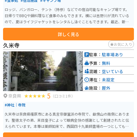
#食事処
#宿泊施設
#キャンプ場
ロッジ、バンガロー、テント（持参）などでの宿泊可能なキャンプ場です。
日帰りでBBQや鍋料理など食事のみもできます。横には吉野川が流れている
ので、夏はライフジャケットをレンタルし泳ぐこともできます。最近、新た
にスケートボードも楽しめるパークも完成したのでスケートボードをする子
詳しく見る
供から大人まで楽しめます。
久米寺
お気に入り
駐車：
駐車場あり
予算：
無料
混雑：
空いている
滞在：
未設定
施設：
屋外
5
奈良県
（口コミ1件）
#神社｜寺院
久米寺は奈良県橿原市にある真言宗御室派の寺院で、畝傍山の南側にありま
す。聖徳太子の弟、来目皇子によって眼病全快の感謝として創建されたと伝
えられています。本尊は薬師如来で、西国四十九薬師霊場の一つとしても知
られています。 久米寺は美しい自然に囲まれ、特に春には境内が色とりどり