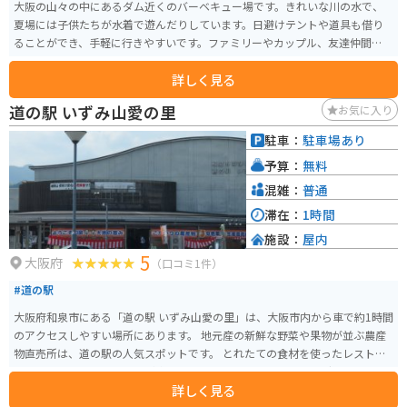
大阪の山々の中にあるダム近くのバーベキュー場です。きれいな川の水で、
夏場には子供たちが水着で遊んだりしています。日避けテントや道具も借り
ることができ、手軽に行きやすいです。ファミリーやカップル、友達仲間で賑
わうスポットです。
詳しく見る
道の駅 いずみ山愛の里
お気に入り
駐車：
駐車場あり
予算：
無料
混雑：
普通
滞在：
1時間
施設：
屋内
5
大阪府
（口コミ1件）
#道の駅
大阪府和泉市にある「道の駅 いずみ山愛の里」は、大阪市内から車で約1時間
のアクセスしやすい場所にあります。 地元産の新鮮な野菜や果物が並ぶ農産
物直売所は、道の駅の人気スポットです。 とれたての食材を使ったレストラ
ンでは、地元ならではの味が楽しめます。 周辺には、ハイキングコースやキ
詳しく見る
ャンプ場など、自然を楽しむスポットがたくさんあります。 特に、山頂付近