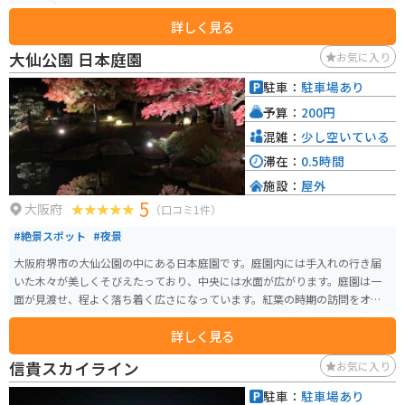
品販売所では、地元産の新鮮な野菜や果物、お土産などが購入できます。 レ
詳しく見る
ストランでは、地元の食材を使った郷土料理や、古代米を使ったメニューな
どが楽しめます。おすすめは、古代米を使った「飛鳥鍋」です。 周辺には、
大仙公園 日本庭園
お気に入り
石舞台古墳や高松塚古墳など、歴史的な観光スポットがたくさんあります。レ
ンタサイクルも利用できるので、サイクリングで周辺を散策するのもおすす
駐車：
駐車場あり
めです。
予算：
200円
混雑：
少し空いている
滞在：
0.5時間
施設：
屋外
5
大阪府
（口コミ1件）
#絶景スポット
#夜景
大阪府堺市の大仙公園の中にある日本庭園です。庭園内には手入れの行き届
いた木々が美しくそびえたっており、中央には水面が広がります。庭園は一
面が見渡せ、程よく落ち着く広さになっています。紅葉の時期の訪問をオス
スメで、ライトアップされた紅葉が水面に映り、非常に綺麗で神秘的な光景
詳しく見る
が楽しめます。
信貴スカイライン
お気に入り
駐車：
駐車場あり