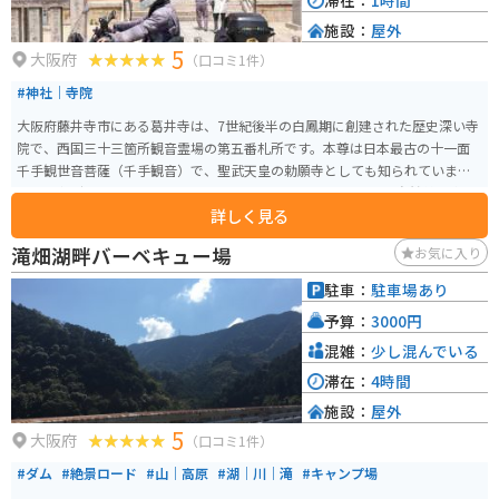
滞在：
1時間
施設：
屋外
5
大阪府
（口コミ1件）
#神社｜寺院
大阪府藤井寺市にある葛井寺は、7世紀後半の白鳳期に創建された歴史深い寺
院で、西国三十三箇所観音霊場の第五番札所です。本尊は日本最古の十一面
千手観世音菩薩（千手観音）で、聖武天皇の勅願寺としても知られていま
す。 参拝時間は08:00から17:00までとなっており、四季折々の自然美を楽し
詳しく見る
むことができます。歴史と自然を感じながら、心穏やかな時間を過ごすこと
ができるでしょう。葛井寺は、精神的な癒しを求めるバイクツーリングの途
滝畑湖畔バーベキュー場
お気に入り
中に立ち寄るのに最適なスポットです。藤の花が有名なお寺でその時期にな
ると藤棚がすごくきれいです。お寺の周りは古い町並みがあり散策するのも
駐車：
駐車場あり
気持ち良いです。
予算：
3000円
混雑：
少し混んでいる
滞在：
4時間
施設：
屋外
5
大阪府
（口コミ1件）
#ダム
#絶景ロード
#山｜高原
#湖｜川｜滝
#キャンプ場