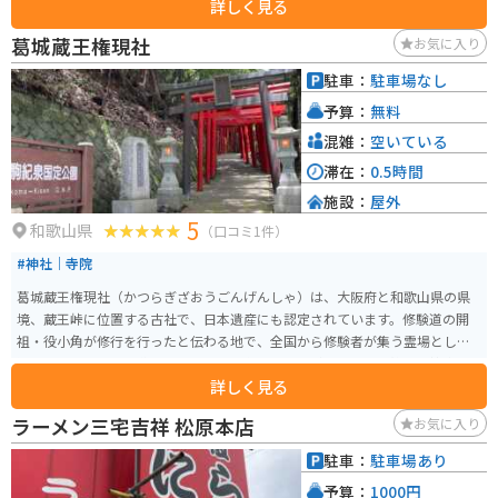
詳しく見る
の花々で彩られます。また、久米寺には飛行中に娘に見とれて墜落した伝説
の久米仙人に関する話も残っており、歴史や伝説に興味がある人にとって魅
葛城蔵王権現社
お気に入り
力的なスポットです。
駐車：
駐車場なし
予算：
無料
混雑：
空いている
滞在：
0.5時間
施設：
屋外
5
和歌山県
（口コミ1件）
#神社｜寺院
葛城蔵王権現社（かつらぎざおうごんげんしゃ）は、大阪府と和歌山県の県
境、蔵王峠に位置する古社で、日本遺産にも認定されています。修験道の開
祖・役小角が修行を行ったと伝わる地で、全国から修験者が集う霊場として
知られています。参道にはいくつもの朱色の鳥居が並び、山の静寂と神秘的
詳しく見る
な雰囲気が訪れる人を包み込みます。境内には修験道の本尊・葛城蔵王権現
が祀られ、厳かな空気が漂います。 アクセスは府道61号（堺かつらぎ線）沿
ラーメン三宅吉祥 松原本店
お気に入り
いで、車やバイクでの訪問がおすすめです。駐車場はありませんが、近くの
三叉路に少し広いスペースがあり、一時的な停車が可能です。山間部のため
駐車：
駐車場あり
道はカーブが多いものの、ツーリングルートとしても人気で、特に新緑や紅
予算：
1000円
葉の季節は絶景と爽快な走りを同時に楽しめます。