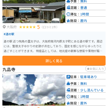
予算：
無料
混雑：
普通
滞在：
1時間
施設：
屋内
5
大阪府
（口コミ1件）
#道の駅
道の駅 近つ飛鳥の里太子は、大阪府南河内郡太子町にある道の駅です。周辺
には、聖徳太子ゆかりの史跡が点在しており、歴史を感じながらゆったりと
過ごすことができます。 特産品としては、地元産の新鮮な野菜や果物が販売
されています。また、レストランでは、地元産の食材を使った料理を楽しむ
詳しく見る
ことができます。 バイクで訪れる場合、道の駅には広い駐車場が完備されて
いるので安心です。周辺は、田園風景が広がる走りやすい道が多く、ツーリ
九品寺
お気に入り
ングにも最適です。聖徳太子関連の史跡を巡るのもおすすめです。 太子町
は、聖徳太子が幼少期を過ごした地として知られており、関連する史跡が多
駐車：
駐車場あり
いです。道の駅からは、聖徳太子墓や叡福寺などが近く、歴史散策を楽しむ
予算：
無料
ことができます。また、周辺には、自然豊かな公園もあり、ゆっくりと過ご
すことができます。
混雑：
少し混んでいる
滞在：
1時間
施設：
屋外