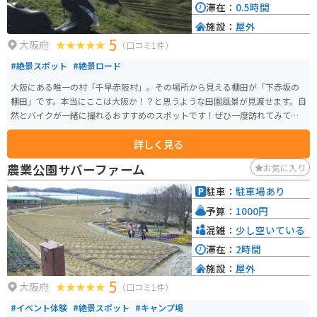
滞在：
0.5時間
施設：
屋外
5
大阪府
（口コミ1件）
#絶景スポット
#絶景ロード
大阪にある唯一の村「千早赤阪村」。その場所から見える棚田が「下赤坂の
棚田」です。本当にここは大阪か！？と思うような田園風景が見渡せます。自
然とバイクが一緒に撮れるおすすめのスポットです！ぜひ一度訪れてみてく
ださい！
詳しく見る
農業公園サバーファーム
お気に入り
駐車：
駐車場あり
予算：
1000円
混雑：
少し空いている
滞在：
2時間
施設：
屋外
5
大阪府
（口コミ1件）
#イベント体験
#絶景スポット
#キャンプ場