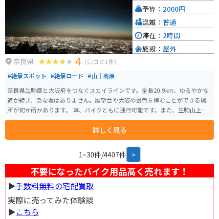
予算：
2000円
混雑：
普通
滞在：
2時間
施設：
屋外
4
奈良県
（口コミ1件）
#絶景スポット
#絶景ロード
#山｜高原
奈良県生駒郡と大阪府をつなぐスカイラインです。全長20.9km、ゆるやかな
道が続き、急な坂はありません。展望台や大阪の景色を拝むことができる場
所が何か所かあります。 車、バイクともに通行可能です。また、生駒山上遊
園地があり家族連れの方も楽しむことができる場所です。途中、駐車場が数
詳しく見る
か所あります。夕方は混んでおり、駐車場は満車のこともよくあります。3月
～10月は24時まで、11から2月は23時までの営業となります。
1~30件/4407件
>
不要になったバイク用品高く売れます！
▶︎
手数料無料の宅配買取
実際に売ってみた体験談
▶︎
こちら