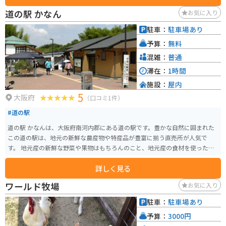
スがあります。金剛山はワインディングロードが続くため、バイクでのツー
道の駅 かなん
お気に入り
リングにもおすすめです。ただし、山の上は気温が低くなるので、防寒対策
はしっかりとしていきましょう。 道の駅 ちはやあかさか周辺では、棚田や渓
駐車：
駐車場あり
谷など、自然豊かな景色を楽しむことができます。また、周辺には、南北朝時
予算：
無料
代の武将・楠木正成ゆかりの歴史的な史跡も点在しています。
混雑：
普通
滞在：
1時間
施設：
屋内
5
大阪府
（口コミ1件）
#道の駅
道の駅 かなんは、大阪府南河内郡にある道の駅です。豊かな自然に囲まれた
この道の駅は、地元の新鮮な農産物や特産品が豊富に揃う直売所が人気で
す。 地元産の新鮮な野菜や果物はもちろんのこと、地元産の食材を使った加
工品や、地元で人気のスイーツなども販売されています。 また、道の駅 かな
詳しく見る
んは、周辺に多くの観光スポットがあるのも魅力です。雄大な自然を楽しめ
る滝や渓谷、歴史を感じられる神社仏閣など、見どころ満載です。バイクで訪
ワールド牧場
お気に入り
れる場合は、周辺のワインディングロードを楽しむのもおすすめです。 道の
駅 かなんは、地元の魅力が詰まった道の駅です。ぜひ、観光の拠点として利
駐車：
駐車場あり
用してみてください。
予算：
3000円