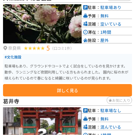
駐車：
駐車場あり
予算：
無料
混雑：
空いている
滞在：
1時間
施設：
屋外
5
奈良県
（口コミ1件）
#文化施設
駐車場もあり、グラウンドやコートでよく試合をしているのを見かけます。
散歩、ランニングなど夜間利用している方もおられました。 園内に桜の木が
植えられているので春になると綺麗に咲いているのが見られます。
詳しく見る
葛井寺
お気に入り
駐車：
駐車場なし
予算：
無料
混雑：
混んでいる