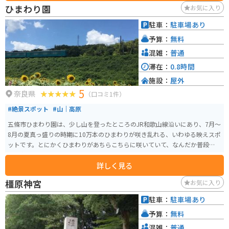
にある「いずみの国歴史体験館」からの眺めは絶景で、大阪湾や関西平野を
ひまわり園
お気に入り
一望できます。 バイクで訪れる場合、駐車場も広く、休憩場所としても最適
です。 周辺のワインディングロードは、ツーリングにもおすすめです。 お土
駐車：
駐車場あり
産には、地元産の新鮮な野菜や果物、ワインなどが人気です。
予算：
無料
混雑：
普通
滞在：
0.8時間
施設：
屋外
5
奈良県
（口コミ1件）
#絶景スポット
#山｜高原
五條市ひまわり園は、少し山を登ったところのJR和歌山線沿いにあり、7月〜
8月の夏真っ盛りの時期に10万本のひまわりが咲き乱れる、いわゆる映えスポ
ットです。とにかくひまわりがあちらこちらに咲いていて、なんだか普段の日
常を忘れさせてくれます。カップルにはとってもおすすめのスポットです。
詳しく見る
橿原神宮
お気に入り
駐車：
駐車場あり
予算：
無料
混雑：
普通