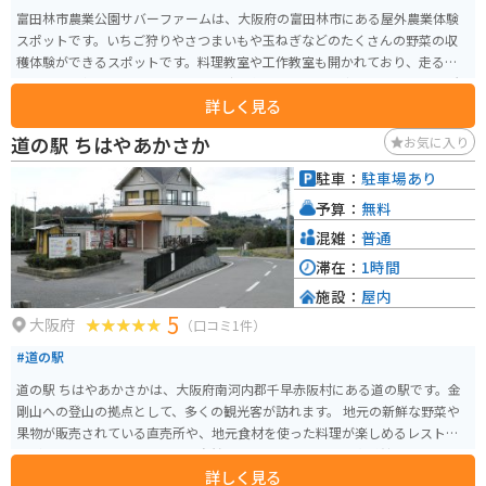
富田林市農業公園サバーファームは、大阪府の富田林市にある屋外農業体験
スポットです。いちご狩りやさつまいもや玉ねぎなどのたくさんの野菜の収
穫体験ができるスポットです。料理教室や工作教室も開かれており、走るだ
けでなく、何か訪れたところの思い出を作りたいと言う方にオススメの場所
詳しく見る
です。
道の駅 ちはやあかさか
お気に入り
駐車：
駐車場あり
予算：
無料
混雑：
普通
滞在：
1時間
施設：
屋内
5
大阪府
（口コミ1件）
#道の駅
道の駅 ちはやあかさかは、大阪府南河内郡千早赤阪村にある道の駅です。金
剛山への登山の拠点として、多くの観光客が訪れます。 地元の新鮮な野菜や
果物が販売されている直売所や、地元食材を使った料理が楽しめるレストラ
ンがあります。また、金剛山の自然や歴史について学べる資料館もあります。
詳しく見る
バイクで訪れる場合は、道の駅に隣接する駐車場にバイク専用の駐輪スペー