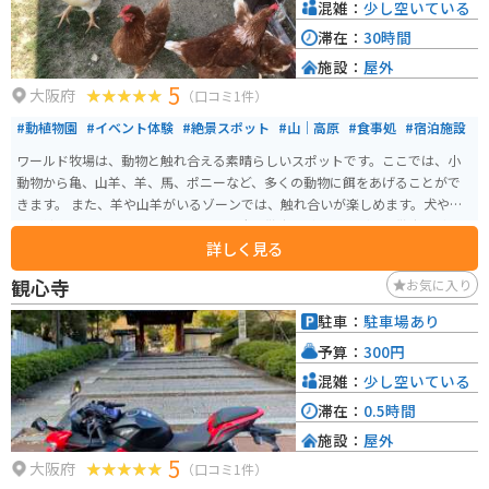
混雑：
少し空いている
滞在：
30時間
施設：
屋外
5
大阪府
（口コミ1件）
#動植物園
#イベント体験
#絶景スポット
#山｜高原
#食事処
#宿泊施設
ワールド牧場は、動物と触れ合える素晴らしいスポットです。ここでは、小
動物から亀、山羊、羊、馬、ポニーなど、多くの動物に餌をあげることがで
きます。 また、羊や山羊がいるゾーンでは、触れ合いが楽しめます。犬や猫
との触れ合いスペースもあり、さらに犬の散歩体験やウサギのお散歩体験も
詳しく見る
できます。自分のペットを連れて行くこともできますし、小さいですがドッ
グランもあるので、おすすめで。
観心寺
お気に入り
駐車：
駐車場あり
予算：
300円
混雑：
少し空いている
滞在：
0.5時間
施設：
屋外
5
大阪府
（口コミ1件）