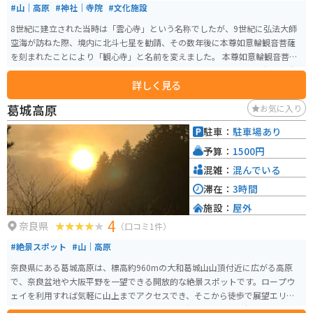
#山｜高原
#神社｜寺院
#文化施設
8世紀に建立された当時は「雲心寺」という名称でしたが、9世紀に弘法大師
空海が訪ねた際、境内に北斗七星を勧請、その数年後に本尊如意輪観音菩薩
を刻まれたことにより「観心寺」と名前を変えました。 本尊如意輪観音菩薩
は国宝とされています。南北朝時代の武将・楠木正成に縁のあるお寺で、駐
詳しく見る
車場に楠木公の雄々しい銅像が建てられています。 境内の木々は紅葉の時期
には紅葉スポットとして有名で、多くの方が紅葉狩りに集まります。 車で来
葛城高原
お気に入り
られる方が多数、バイクで来られる方もそこそこいらっしゃいますが、徒歩
の方はバスの運行も乏しいので少なめです。バイクの方はお寺の前の道がツ
駐車：
駐車場あり
ーリングコースということで、ツーリングついでに立ち寄る方もいらっしゃ
予算：
1500円
います。
混雑：
混んでいる
滞在：
3時間
施設：
屋外
4
奈良県
（口コミ1件）
#絶景スポット
#山｜高原
奈良県にある葛城高原は、標高約960mの大和葛城山山頂付近に広がる高原
で、奈良盆地や大阪平野を一望できる開放的な絶景スポットです。ロープウ
ェイを利用すれば気軽に山上までアクセスでき、そこから徒歩で展望エリア
へ向かうと、360度のパノラマが楽しめます。春は「一目百万本」と称される