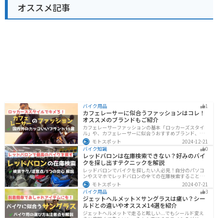
オススメ記事
バイク用品
1
カフェレーサーに似合うファッションはコレ！
オススメのブランドもご紹介
カフェレーサーファッションの基本「ロッカーズスタイ
ル」や、カフェレーサーに似合うおすすめブランド、定
番アイテムを詳しく紹介。個性を引き立てるコーデのコ
モトスポット
2024-12-21
ツや季節に合ったアイテム選び、愛車とのマッチング方
バイク知識
0
法も解説します。
レッドバロンは在庫検索できない？好みのバイ
クを探し出すテクニックを解説
レッドバロンでバイクを探したい人必見！自分のパソコ
ンやスマホでレッドバロンの全ての在庫検索することは
不可能です。自分に合ったバイクを探すためには、店舗
モトスポット
2024-07-21
に行きイントラネットで探してもらう必要があります。
バイク用品
3
その際の注意点や自分に合ったバイクを見つけるテクニ
ジェットヘルメット×サングラスは痛い？シー
ックをまとめました。
ルドとの違いやオススメ14選を紹介
ジェットヘルメットで走ると眩しい...でもシールド変え