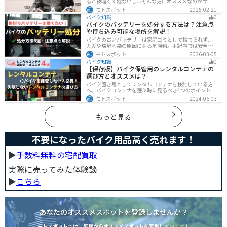
ると夜暗くて危ないし...そんな方にオススメなのがサン
グラスです！サングラスなら付け外しが自由で、眩しい
モトスポット
2025-02-21
時だけ使えます。バイクを降りてからのファッションと
バイク知識
0
しても使えるおしゃれアイテムです。
バイクのバッテリーを処分する方法は？注意点
や持ち込み可能な場所を解説！
バイクの古いバッテリーは家庭ゴミとして捨てられず、
火災や環境汚染の原因になる危険物。本記事では安全な
保管方法や絶縁などの注意点、無料・低コストで回収し
モトスポット
2026-03-05
てもらう方法、買い取りの可否を解説。ナップスやオー
バイク知識
0
トバックス、イエローハットなどの回収対応店舗も紹介
【保存版】バイク保管用のレンタルコンテナの
します。
選び方とオススメは？
バイク置き場としてレンタルコンテナを検討している方
へ。バイクコンテナを選ぶ時に見るべき4つのポイントと
オススメのレンタルコンテナ会社を徹底解説。これさえ
モトスポット
2024-06-03
読めば自分に最適なレンタルコンテナを見つけることが
できます。
もっと見る
不要になったバイク用品高く売れます！
▶︎
手数料無料の宅配買取
実際に売ってみた体験談
▶︎
こちら
あなたのオススメスポットを登録しませんか？
モトスポットでは、皆様からオススメスポットを募集しています！