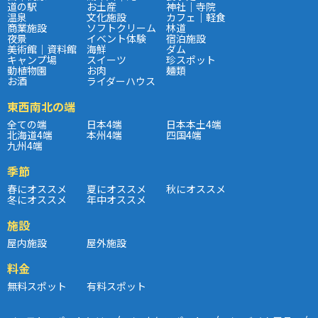
道の駅
お土産
神社｜寺院
温泉
文化施設
カフェ｜軽食
商業施設
ソフトクリーム
林道
夜景
イベント体験
宿泊施設
美術館｜資料館
海鮮
ダム
キャンプ場
スイーツ
珍スポット
動植物園
お肉
麺類
お酒
ライダーハウス
東西南北の端
全ての端
日本4端
日本本土4端
北海道4端
本州4端
四国4端
九州4端
季節
春にオススメ
夏にオススメ
秋にオススメ
冬にオススメ
年中オススメ
施設
屋内施設
屋外施設
料金
無料スポット
有料スポット