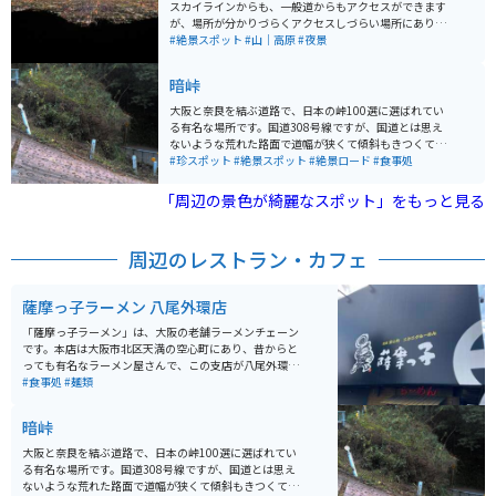
スカイラインからも、一般道からもアクセスができます
が、場所が分かりづらくアクセスしづらい場所にありま
す。初心者には生駒スカイラインまたは十三峠広場の方
#絶景スポット
#山｜高原
#夜景
がアクセスしやすいです。夜景を楽しむには下見をする
か経験者と一緒に訪れることをオススメします。
暗峠
大阪と奈良を結ぶ道路で、日本の峠100選に選ばれてい
る有名な場所です。国道308号線ですが、国道とは思え
ないような荒れた路面で道幅が狭くて傾斜もきつくて
「酷道308号線」とも呼ばれています。 しかし、そうい
#珍スポット
#絶景スポット
#絶景ロード
#食事処
った急勾配や荒れた道が面白くて、あえて挑戦すると面
白いです。関西でも人気のツーリングスポットです。
「周辺の景色が綺麗なスポット」をもっと見る
周辺のレストラン・カフェ
薩摩っ子ラーメン 八尾外環店
「薩摩っ子ラーメン」は、大阪の老舗ラーメンチェーン
です。本店は大阪市北区天満の空心町にあり、昔からと
っても有名なラーメン屋さんで、この支店が八尾外環店
です。ここのラーメンは、豚骨スープに中太のちぢれ
#食事処
#麺類
麺、そしてトロトロの豚バラチャーシューが特徴で、一
度食べると癖になる味です。お値段は少しお高めです
暗峠
が、値段だけのボリュームと味だと思います。駐車場は
そんなに広くありませんが、車が7〜8台ぐらいは停めれ
大阪と奈良を結ぶ道路で、日本の峠100選に選ばれてい
ます。また、バイク専用の駐車スペースはありません
る有名な場所です。国道308号線ですが、国道とは思え
が、周囲には他の店舗等もありませんので、それなりに
ないような荒れた路面で道幅が狭くて傾斜もきつくて