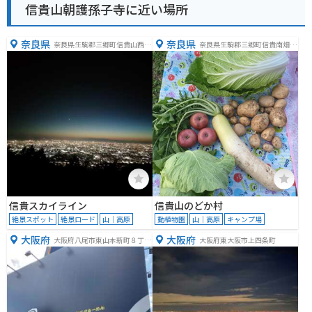
信貴山朝護孫子寺に近い場所
奈良県
奈良県
奈良県生駒郡三郷町信貴山西２
奈良県生駒郡三郷町信貴南畑１
−２
丁目７−１
信貴スカイライン
信貴山のどか村
絶景スポット
絶景ロード
山｜高原
動植物園
山｜高原
キャンプ場
大阪府
大阪府
大阪府八尾市東山本新町８丁目
大阪府東大阪市上四条町
１４−１６