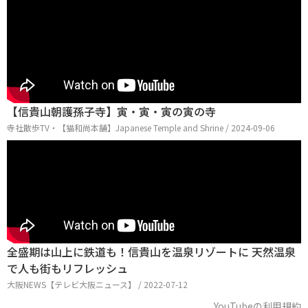
【信貴山朝護孫子寺】寅・寅・寅の寅の寺
寺社散歩TV・【猫和尚本舗】Japanese Temple and Shrine / 2024-09-06
全盛期は山上に鉄道も！信貴山を温泉リゾートに 天然温泉
で人も街もリフレッシュ
大阪NEWS【テレビ大阪ニュース】 / 2022-07-12
YouTubeの利用規約