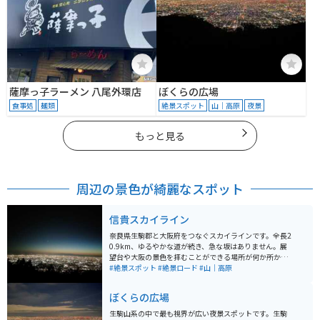
薩摩っ子ラーメン 八尾外環店
ぼくらの広場
食事処
麺類
絶景スポット
山｜高原
夜景
もっと見る
周辺の景色が綺麗なスポット
信貴スカイライン
奈良県生駒郡と大阪府をつなぐスカイラインです。全長2
0.9km、ゆるやかな道が続き、急な坂はありません。展
望台や大阪の景色を拝むことができる場所が何か所かあ
ります。 車、バイクともに通行可能です。また、生駒山
#絶景スポット
#絶景ロード
#山｜高原
上遊園地があり家族連れの方も楽しむことができる場所
です。途中、駐車場が数か所あります。夕方は混んでお
ぼくらの広場
り、駐車場は満車のこともよくあります。3月～10月は2
4時まで、11から2月は23時までの営業となります。
生駒山系の中で最も視界が広い夜景スポットです。生駒