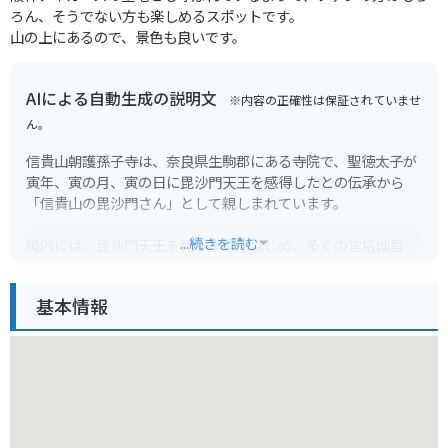
ろん、そうでない方も楽しめるスポットです。
山の上にあるので、景色も良いです。
AIによる自動生成の説明文
※内容の正確性は保証されていませ
ん。
信貴山朝護孫子寺は、奈良県生駒郡にある寺院で、聖徳太子が
寅年、寅の月、寅の日に毘沙門天王を感得したとの伝承から
「信貴山の毘沙門さん」として親しまれています。
...続きを読む
境内には、毘沙門天王を祀る本堂をはじめ、多くの堂塔伽藍が
点在し、見どころ満載です。特に、高さ16mの巨大な張子の虎
で知られる「大寅」は圧巻です。また、展望台からは大阪平野
基本情報
を一望でき、夜景スポットとしても人気があります。
バイクで行く場合は、山道が続くので注意が必要です。駐車場
は無料ですが、数が限られているため、早朝に行くか、公共交
通機関の利用をおすすめします。