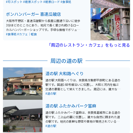
停めやすいと思います。
「酷道308号線」とも呼ばれています。 しかし、そうい
#珍スポット
#絶景スポット
#絶景ロード
#食事処
った急勾配や荒れた道が面白くて、あえて挑戦すると面
白いです。関西でも人気のツーリングスポットです。
ボンハンバーガー 喜連瓜破店
大阪市平野区・喜連瓜破駅から長居公園通り沿いに徒歩
3分ほどのところにあり、地元で長く愛され続けるロー
カルハンバーガーショップです。手頃な価格でボリュー
ムのあるバーガーを楽しめ、どこか懐かしい素朴な味わ
#食事処
#カフェ｜軽食
いが魅力。看板メニューの「ボンバーガー」は、シンプ
ルながら一度食べるとまた食べたくなると評判で、世代
「周辺のレストラン・カフェ」をもっと見る
を問わず親しまれています。気軽に立ち寄れる“大阪の町
の名店”です。
周辺の道の駅
道の駅 大和路へぐり
道の駅 大和路へぐりは、奈良県生駒郡平群町にある道の
駅です。国道168号線沿いに位置し、大和と河内を結ぶ
交通の要衝として栄えてきました。 周辺には、雄大な自
然が広がり、ハイキングやサイクリングに最適なコース
#道の駅
が整備されています。道の駅には、地元の新鮮な農産物
や特産品を販売する直売所や、地元食材を使った料理が
道の駅 ふたかみパーク當麻
味わえるレストランがあります。 バイクで訪れる際は、
広々とした駐車場があるので安心です。また、周辺に
道の駅 ふたかみパーク當麻は、奈良県葛城市にある道の
は、信貴生駒スカイラインなど、景色を楽しむことがで
駅です。 二上山の麓に位置し、雄大な自然に囲まれた道
きるワインディングロードも多いため、ツーリングの拠
の駅です。地元の新鮮な野菜や果物が販売されているほ
点としても最適です。 道の駅 大和路へぐり周辺には、歴
か、レストランでは地元食材を使った料理を楽しむこと
#道の駅
史的な観光スポットも多く点在しています。特に、聖徳
ができます。 バイクで訪れる場合、道の駅には広い駐車