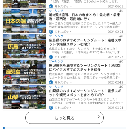
「北部」「東部」「南部」の3つのルート紹介します。岡
山市や倉敷市など、歴史ある街並みも魅力的で、バイク
モトスポット
2024-06-03
ツーリングに最適なスポットが多数あります。バイクで
ツーリング
1
岡山県にツーリングに行く際は参考にしてください。
地域別6箇所、日本の端まとめ｜最北端・最東
端・最西端・最南端に行く
日本の色々な端を地域別にまとめました！全て一般人が
到達可能な場所なので、観光やツーリングで訪れる際の
参考にしてください。
モトスポット
2024-02-24
ツーリング
0
広島県のおすすめツーリングルート！定番スポ
ットや絶景スポットを紹介
広島県のおすすめツーリングルートをまとめました！
「北部」「南東部」「南西部」の3つのルート紹介しま
す。自然豊かな山と海だけでなく、歴史的価値のある建
モトスポット
2023-02-27
造物も多数あるので、飽きることなくツーリングを堪能
ツーリング
0
できます。バイクで広島県にツーリングに行く際は参考
鹿児島県を満喫するツーリングルート！地域別
にしてください。
にバイクおすすめスポットを紹介
鹿児島県の一度は行きたいオススメツーリングスポット
とルートをまとめました！定番スポットから絶景スポッ
ト、温泉、山、海、グルメなど様々なジャンルで楽しめ
モトスポット
2023-02-12
ます。バイクで鹿児島ツーリングに行こうと思っている
ツーリング
0
人は、参考にしてください。
山梨県のおすすめツーリングルート！絶景スポ
ットや観光スポットをまとめて紹介
山梨県のおすすめツーリングルートをまとめました！
「北西部」「北東部」「南部（富士山周辺）」の3つのル
ート紹介します。富士山を中心に自然豊かな景色や食事
モトスポット
2023-03-24
を楽しめるスポットが多数あります。バイクで山梨県に
ツーリングに行く際は参考にしてください。
もっと見る