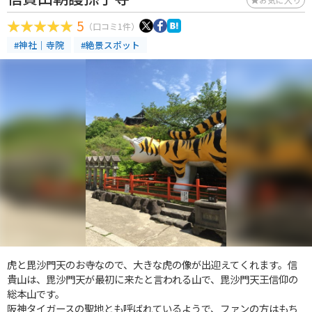
5
（口コミ1件）
#神社｜寺院
#絶景スポット
虎と毘沙門天のお寺なので、大きな虎の像が出迎えてくれます。信
貴山は、毘沙門天が最初に来たと言われる山で、毘沙門天王信仰の
総本山です。
阪神タイガースの聖地とも呼ばれているようで、ファンの方はもち