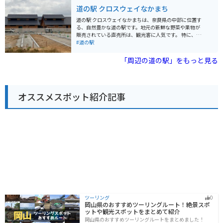
太子ゆかりの寺院である信貴山朝護孫子寺は、迫力のあ
場が完備されているので安心です。二上山周辺は、ワイ
道の駅 クロスウェイなかまち
る張子の虎で知られており、一見の価値があります。
ンディングロードが続くので、ツーリングにも最適なエ
リアです。 周辺には、當麻寺や石舞台古墳などの歴史的
道の駅 クロスウェイなかまちは、奈良県の中部に位置す
な観光スポットも点在しています。道の駅 ふたかみパー
る、自然豊かな道の駅です。地元の新鮮な野菜や果物が
ク當麻は、観光の拠点としても最適な場所です。 名産品
販売されている直売所は、観光客に人気です。 特に、奈
としては、葛城市特産の「大和まな」や「富有柿」など
良県産のブランドイチゴ「あすかルビー」や「古都華」
#道の駅
が人気です。
は、甘みが強く果汁たっぷりでおすすめです。 バイクで
訪れる際は、広々とした駐車場があるので安心です。道
「周辺の道の駅」をもっと見る
の駅周辺には、歴史的な寺院や美しい自然を楽しめるス
ポットが点在しているので、ツーリングの拠点としても
最適です。
オススメスポット紹介記事
ツーリング
0
岡山県のおすすめツーリングルート！絶景スポ
ットや観光スポットをまとめて紹介
岡山県のおすすめツーリングルートをまとめました！