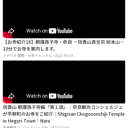
【お寺紹介18】朝護孫子寺・奈良 －信貴山真言宗 総本山－
10分でお寺を案内します。
ミナワタ 関西・お寺チャンネル / 2021-03-10
信貴山 朝護孫子寺編「第１話」｜奈良観光コンシェルジュ
が平群町のお寺をご紹介：Shigisan Chogosonshiji-Temple
in Heguri Town｜Nara
奈良観光コンシェルジュ JUN / 2022-02-04