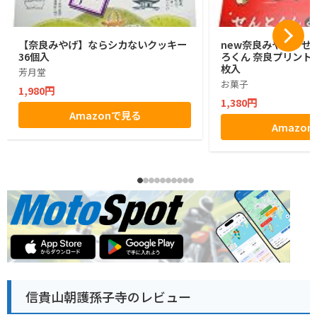
【奈良みやげ】ならシカないクッキー
new奈良みやげ せ
36個入
ろくん 奈良プリントク
枚入
芳月堂
お菓子
1,980円
1,380円
Amazonで見る
Amazo
信貴山朝護孫子寺のレビュー