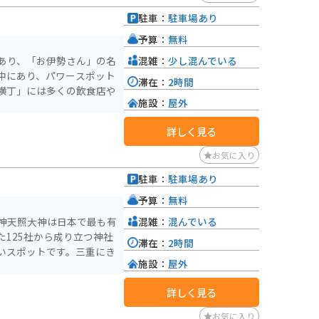
いざなぎのみこと）と伊弉
駐車：
駐車場あり
おり、朱印状も受け取るこ
季節によって閉まる時間が違
予算：
無料
混雑：
少し混んでいる
あり、「お伊勢さん」の名
摩ツーリングの途中に静か
中にあり、パワースポット
滞在：
2時間
。人混みを避けて参拝した
横丁」には多くの飲食店や
施設：
屋外
詳しく見る
お気に入り
駐車：
駐車場あり
予算：
無料
混雑：
混んでいる
神天照大神は日本で最も有
125社から成り立つ神社
滞在：
2時間
いスポットです。三重にき
施設：
屋外
。
詳しく見る
お気に入り