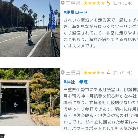
5
三重県
（口コミ1件）
#絶景ロード
きれいな海沿いを走る道で、厳しすぎ
き、海を見ながらゆっくりツーリング
かり整備されており、非常に走りやす
こともあり、海鮮が堪能できるお店も
がオススメです。
4
三重県
（口コミ1件）
#神社｜寺院
三重県伊勢市にある月読宮は、伊勢神
月を司る神・月読尊を祀る静かな神社
場所にあり、参拝者も比較的少ないた
でゆっくり参拝できます。境内には月
宮・伊佐奈岐宮・伊佐奈弥宮の4社が
わしです。 杉木立に囲まれた参道は神聖な空気に包まれてお
り、パワースポットとしても人気があ
どで、伊勢神宮観光の合間に立ち寄り
宮