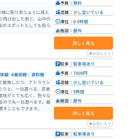
予算：
無料
混雑：
少し空いている
の様に寄り添うように見え
ら飛び出した岩と、山中の
滞在：
0.5時間
出のスポットとしても知ら
施設：
屋外
詳しく見る
お気に入り
駐車：
駐車場あり
予算：
7000円
ト体験
#美術館｜資料館
混雑：
少し空いている
て散策したり、アトラクシ
たりと、一日遊べる、忍者
滞在：
5時間
敷地がとても広く、色々な
施設：
屋外
るので丸一日遊べます。最
癒すこともできます。
詳しく見る
お気に入り
駐車：
駐車場あり