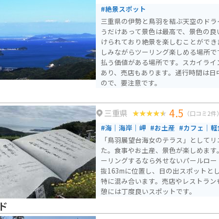
#絶景スポット
三重県の伊勢と鳥羽を結ぶ天空のドラ
うだけあって景色は最高で、景色の良
けられており絶景を楽しむことができ
しみながらツーリング楽しめる場所です。 有料道路です
払う価値がある場所です。スカイライ
あり、売店もあります。通行時間は日
ので、要注意です。
4.5
三重県
（口コミ2件
#海｜海岸｜岬
#お土産
#カフェ｜軽
「鳥羽展望台海女のテラス」としてリ
た。食事やお土産、景色が楽しめます
ーリングするなら外せないパールロード
抜163mに位置し、日の出スポットと
特に混み合います。売店やレストラン
憩には丁度良いスポットです。
ド