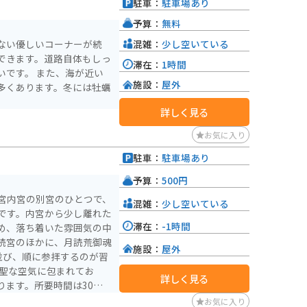
駐車：
駐車場あり
予算：
無料
混雑：
少し空いている
ない優しいコーナーが続
できます。道路自体もしっ
滞在：
1時間
いです。 また、海が近い
施設：
屋外
多くあります。冬には牡蠣
詳しく見る
お気に入り
駐車：
駐車場あり
予算：
500円
宮内宮の別宮のひとつで、
混雑：
少し空いている
です。内宮から少し離れた
滞在：
-1時間
め、落ち着いた雰囲気の中
読宮のほかに、月読荒御魂
施設：
屋外
並び、順に参拝するのが習
詳しく見る
ります。所要時間は30分ほ
やすいのも魅力です。「つ
お気に入り