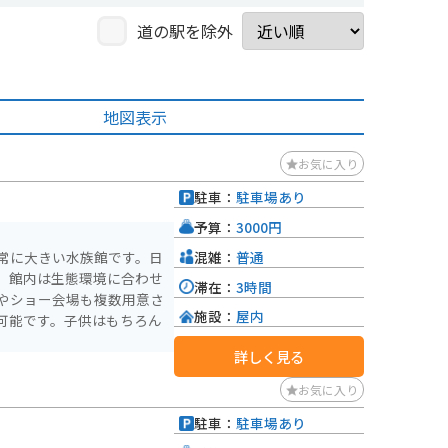
道の駅を除外
地図表示
お気に入り
駐車：
駐車場あり
予算：
3000円
混雑：
普通
常に大きい水族館です。日
。館内は生態環境に合わせ
滞在：
3時間
やショー会場も複数用意さ
施設：
屋内
可能です。子供はもちろん
詳しく見る
お気に入り
駐車：
駐車場あり