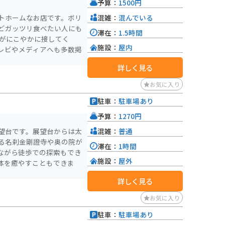
予算：
1500円
混雑：
混んでいる
トホームなお店です。ボリ
どガッツリ食べたい人にも
滞在：
1.5時間
達がにこやかに接してく
施設：
屋内
レビやメディアへも多数掲
詳しく見る
お気に入り
駐車：
駐車場あり
予算：
1270円
混雑：
普通
望台です。展望台からは太
る名刹金剛證寺や奥の院が
滞在：
1時間
ながら徒歩での探索もでき
施設：
屋外
体を癒やすこともできま
詳しく見る
お気に入り
駐車：
駐車場あり