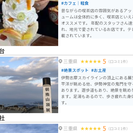
#カフェ｜軽食
昔ながらの喫茶店の雰囲気があるアッ
ュームは全体的に多く、喫茶店といえ
オススメです。 年配のスタッフさん
れ、地元で愛されているお店です。テ
載されています。
台
5
三重県
（口コミ1件）
#絶景スポット
#お土産
伊勢志摩スカイラインの頂上にある展
平洋が眺める他、伊勢神宮の鬼門を守
あります。遊歩道もあり、絶景を眺め
ます。足湯もあるので、歩き疲れた身
す。
社
5
三重県
（口コミ1件）