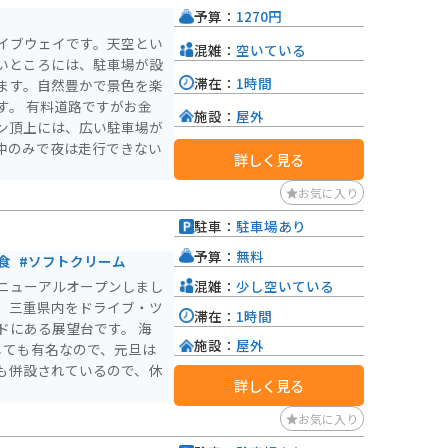
予算：
1270円
イブウェイです。天空とい
混雑：
空いている
いところには、駐車場が設
滞在：
1時間
ます。自然豊かで景色を楽
がお金
施設：
屋外
ン頂上には、広い駐車場が
中のみで夜は走行できない
詳しく見る
お気に入り
駐車：
駐車場あり
）
予算：
無料
食
#ソフトクリーム
混雑：
少し空いている
ニューアルオープンしまし
。三重県内をドライブ・ツ
滞在：
1時間
にある展望台です。 海
施設：
屋外
しても有名なので、元旦は
も併設されているので、休
詳しく見る
お気に入り