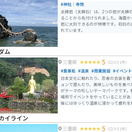
#神社｜寺院
夫婦岩（夫婦石）は、2つの岩が夫婦
ることから名付けられました。海面か
岩に大別できるのが特徴です。初日の
れています。
ダム
5
三重県
（口コミ1件）
#食事処
#温泉
#商業施設
#イベン
日本文化に触れたり、忍者の衣装を着
ョンで遊んだり、美味しいものを食べ
がテーマの珍しいテーマパークです。
場所でイベントをやっていることがあ
後にはゆっくり温泉に浸かって疲れを
カイライン
5
三重県
（口コミ1件）