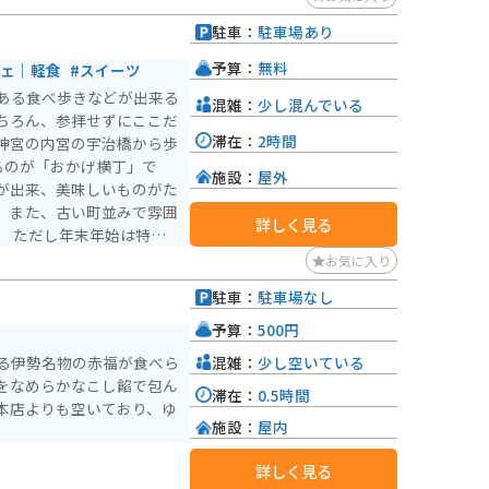
駐車：
駐車場あり
予算：
無料
フェ｜軽食
#スイーツ
ある食べ歩きなどが出来る
混雑：
少し混んでいる
ちろん、参拝せずにここだ
滞在：
2時間
神宮の内宮の宇治橋から歩
るのが「おかげ横丁」で
施設：
屋外
が出来、美味しいものがた
。また、古い町並みで雰囲
詳しく見る
。 ただし年末年始は特に
で、おかげ横丁も道が人で
お気に入り
いお店が出来たり、長く続
駐車：
駐車場なし
しめるのがおすすめです。
予算：
500円
混雑：
少し空いている
る伊勢名物の赤福が食べら
をなめらかなこし餡で包ん
滞在：
0.5時間
本店よりも空いており、ゆ
施設：
屋内
詳しく見る