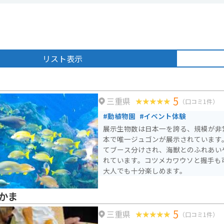
リスト表示
5
三重県
（口コミ1件）
#動植物園
#イベント体験
展示生物数は日本一を誇る、規模が非
本で唯一ジュゴンが展示されています
てブース分けされ、海獣とのふれあい
れています。コツメカワウソと握手も
大人でも十分楽しめます。
かま
5
三重県
（口コミ1件）