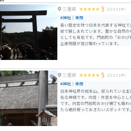
きよみさん」と呼ばれる。伊弉諾尊（
5
三重県
冉尊（いざなみのみこと）も祀られて
（口コミ1件）
とができる。参拝時間は5:00から。
#神社｜寺院
うので、確認必須です。 バイクで訪れる場合は周辺に駐車スペ
長い歴史を持つ日本を代表する神社で
ースがありアクセスしやすく、伊勢志
前で親しまれています。豊かな自然の
な休憩スポットとしてもおすすめです
としても有名です。門前町の「おかげ
いライダーにもぴったりの穴場です。
土産物屋が並び賑わっています。
5
三重県
（口コミ1件）
#神社｜寺院
日本神社界の総本山。祀られている主
名な神様です。内宮・外宮を中心とした
です。内宮の門前町おかげ横丁も賑わ
たら絶対寄っておきたいスポットです