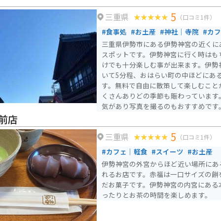
5
三重県
（口コミ1件）
#食事処
#お土産
#神社｜寺院
#カ
三重県伊勢市にある伊勢神宮の近くに
スポットです。伊勢神宮に行く時はも
けでも十分楽しむ事が出来ます。伊勢
いて5分程、おはらい町の中ほどにあ
す。無料で自由に散策して楽しむこと
くさんありどの季節も賑わっています
気があり写真を撮るのもおすすめです
伊勢神宮の参拝客でかなり混雑するの
前店
いっぱいになります。 行く度に新し
5
三重県
く有名なお店もありと何度行っても楽
（口コミ1件）
#カフェ｜軽食
#スイーツ
#お土産
伊勢神宮の外宮からほど近い場所にあ
れるお店です。赤福は一口サイズの餅
だお菓子です。伊勢神宮の内宮にある
ったりとお茶の時間を楽しめます。