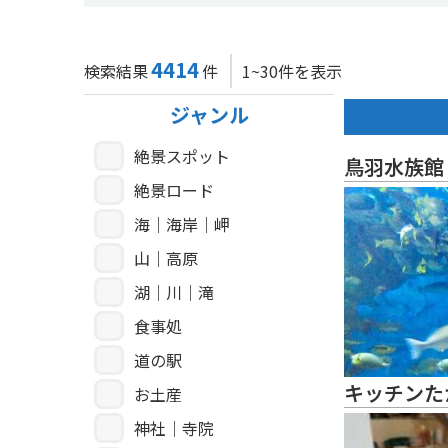
4414
検索結果
件
1~30件を表示
ジャンル
絶景スポット
鳥羽水族館
絶景ロード
海｜海岸｜岬
山｜高原
湖｜川｜滝
食事処
道の駅
キッチンた
お土産
神社｜寺院