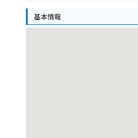
周辺には、新鮮な海の幸が味わえる飲食店や、お土産
基本情報
岸線を走る爽快なツーリングを楽しむことができます
おすすめのキャンプ場です。