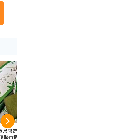
重県限定 三重県土
東海限定 亀田製菓
伊勢志摩土
 伊勢市限定 伊勢N
ハッピーターン 松阪
風菓子 鯛サ