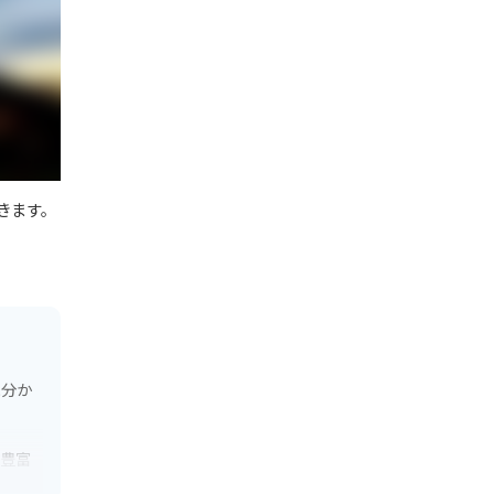
きます。
に分か
も豊富