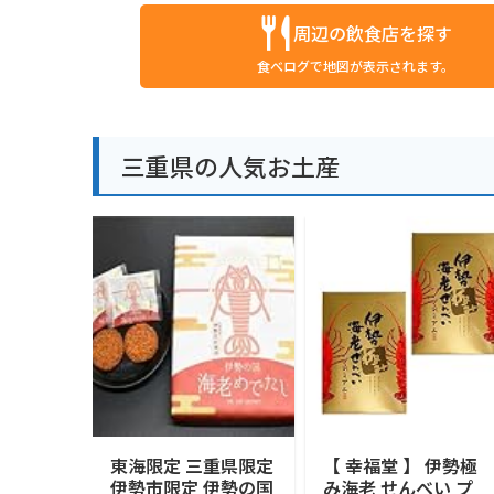
周辺の飲食店を探す
食べログで地図が表示されます。
三重県の人気お土産
東海限定 三重県限定
【 幸福堂 】 伊勢極
伊勢市限定 伊勢の国
み海老 せんべい プ