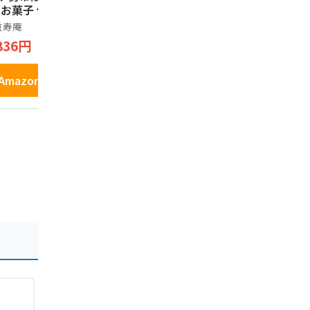
1 お菓子 伊勢茶の
牛ステーキ風味 16枚
入り
ングドシャ 三重県
重寿庵
亀田製菓株式会社
有限会社マサ
伊勢茶 使用 ISEC
836円
1,402円
901円
 LANGUE DE CHA
 チョコレート菓子
枚入
Amazonで見る
Amazonで見る
Amazo