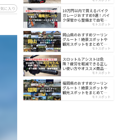
イルド
お気に入り
10万円以内で買えるバイク
ガレージおすすめ9選！バイ
ク保管から整備まで自宅で
楽々
モトスポット
岡山県のおすすめツーリン
グルート！絶景スポットや
観光スポットをまとめて紹
介
モトスポット
スロットルアシストは危
険？疲労を軽減できる正し
い使い方やオススメ商品を
紹介
モトスポット
福岡県のおすすめツーリン
グルート！絶景スポットや
観光スポットをまとめて紹
介
モトスポット