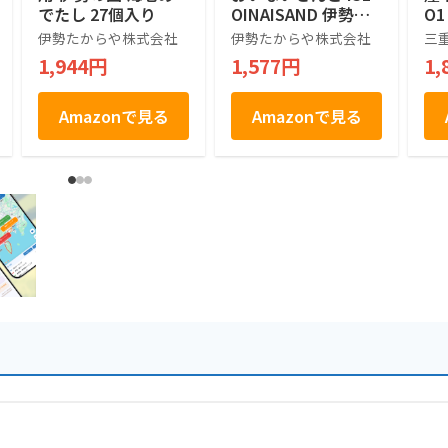
でたし 27個入り
OINAISAND 伊勢土
O
産 BUTTER SAND 焼
ラ
伊勢たからや株式会社
伊勢たからや株式会社
三
菓子 5個
産 
1,944円
1,577円
1,
HA
T
9
Amazonで見る
Amazonで見る