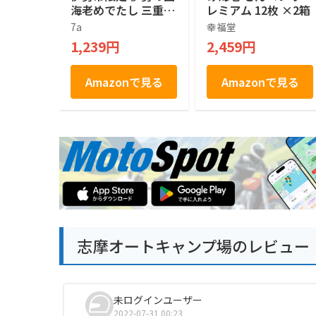
海老めでたし 三重県
レミアム 12枚 ×2箱
産伊勢えび使用 ISE
7a
幸福堂
EBI SENBEI 焼菓子 1
1,239円
2,459円
4個 煎餅 せんべい
Amazonで見る
Amazonで見る
志摩オートキャンプ場のレビュー
未ログインユーザー
2022-07-31 00:23