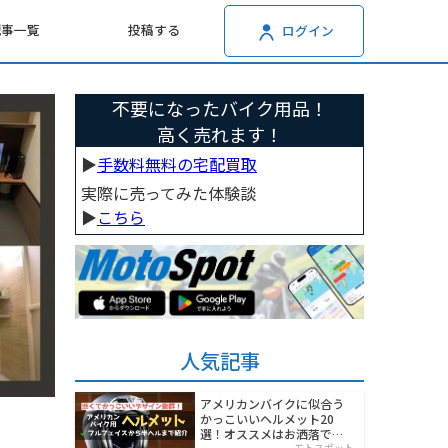
記事一覧
投稿する
ログイン
不要になったバイク用品！
高く売れます！
▶︎
手数料無料の宅配買取
実際に売ってみた体験談
▶︎
こちら
人気記事
アメリカンバイクに似合う
かっこいいヘルメット20
選！オススメはお洒落でワ
モトスポット