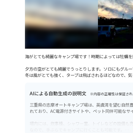
海がとても綺麗なキャンプ場です！時期によっては牡蠣を
夕方の空がとても綺麗でうっとりします。ソロにもグルー
冬は風がとても強く、タープは飛ばされるほどなので、気
AIによる自動生成の説明文
※内容の正確性は保証され
三重県の志摩オートキャンプ場は、英虞湾を望む自然
れており、AC電源付きサイトや、ペット同伴可能なサ
場内には、炊事棟、シャワー室、トイレなどの設備も
なので、手ぶらでキャンプに行くことも可能です。