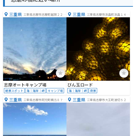
三重県
三重県
三重県志摩市志摩町越賀２２７
三重県志摩市浜島町浜島１４１
９
６−８
志摩オートキャンプ場
びん玉ロード
絶景スポット
海｜海岸｜岬
キャンプ場
海｜海岸｜岬
夜景
三重県
三重県
三重県志摩市阿児町鵜方８７５
三重県志摩市大王町波切５２
−２０