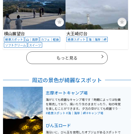
横山展望台
大王崎灯台
絶景スポット
山｜高原
カフェ｜軽食
絶景スポット
海｜海岸｜岬
ソフトクリーム
スイーツ
もっと見る
周辺の景色が綺麗なスポット
志摩オートキャンプ場
海がとても綺麗なキャンプ場です！時期によっては牡蠣
を販売しており、焼いたり生のままだったり、旬の味覚
を楽しむことができます。 夕方の空がとても綺麗でうっ
とりします。ソロにもグループにもおすすめのキャンプ
#絶景スポット
#海｜海岸｜岬
#キャンプ場
場です。 冬は風がとても強く、タープは飛ばされるほど
なので、気をつけてください。
びん玉ロード
海沿いに、びん玉を使用したオブジェがあるスポットで