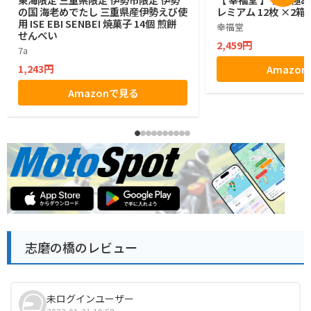
の国 海老めでたし 三重県産伊勢えび使
レミアム 12枚 ×2箱
用 ISE EBI SENBEI 焼菓子 14個 煎餅
幸福堂
せんべい
2,459円
7a
1,243円
Amazo
Amazonで見る
志磨の橋のレビュー
未ログインユーザー