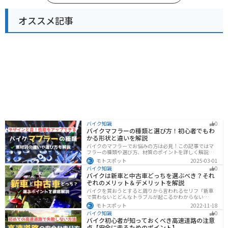
オススメ記事
バイク知識
0
バイクマフラーの種類と選び方！初心者でもわ
かる形状と違いを解説
バイクのマフラーでお悩みの方は必見！この記事ではマ
フラーの種類や選び方、材質のポイントを詳しく解説し
ています。実は初めてのカスタマイズには、先端だけ変
モトスポット
2025-03-01
えられるスリップオンマフラーがおすすめです。記事を
バイク知識
0
読めば、理想のサウンドと走りを手に入れられます。
バイクは新車と中古車どっちを選ぶべき？それ
ぞれのメリット＆デメリットを解説
バイクを買おうとすると周りから言われるセリフ「新車
で買わないとどんなトラブルが起こるかわからない
ぞ！」「いやいや、どうせ転ぶんだから中古車で十分
モトスポット
2022-11-18
だ！」…いろんな意見があるから迷いますよね。でも新
バイク知識
0
車と中古車、どちらにも良い点と悪い点があるんです。
バイク初心者が知っておくべき高速道路の注意
それぞれの特徴について解説します。
点【安全に走るためのポイント】