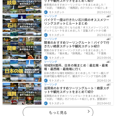
ットや観光スポットをまとめて紹介
岐阜県のおすすめツーリングルートをまとめました！
「北部」「南東部」「南西部」の3つのルート紹介しま
す。自然豊かな山が充実しており、山を生かした施設や
モトスポット
2023-03-02
グルメ、絶景スポットなど、自然を満喫するツーリング
ツーリング
0
ができます。バイクで岐阜県にツーリングに行く際は参
バイクで一度は行きたい石川県のオススメツー
考にしてください。
リングスポットとルートまとめ
バイクで石川県に行くなら必見！オススメツーリングス
ポットとルートをまとめました！定番スポットから絶景
スポット、温泉、海、グルメなど様々なジャンルで楽し
モトスポット
2023-02-18
めます。バイクで石川ツーリングに行こうと思っている
ツーリング
0
人は、参考にしてください。
関東のおすすめツーリングルート！バイクで行
きたい絶景スポットや観光スポット紹介
関東のおすすめツーリングスポットをまとめました！
「茨城県」「栃木県」「群馬県」「埼玉県」「千葉県」
「東京都」「神奈川県」の各県の観光地紹介します。自
モトスポット
2023-09-06
然豊かな山々や湖、温泉地が点在し、四季折々の景色を
ツーリング
1
楽しめるスポットが多数あります。バイクで関東にツー
地域別6箇所、日本の端まとめ｜最北端・最東
リングに行く際は参考にしてください。
端・最西端・最南端に行く
日本の色々な端を地域別にまとめました！全て一般人が
到達可能な場所なので、観光やツーリングで訪れる際の
参考にしてください。
モトスポット
2024-02-24
ツーリング
0
滋賀県のおすすめツーリングルート！絶景スポ
ットや観光スポットをまとめて紹介
滋賀県のおすすめツーリングルートをまとめました！
「北部」「南部」の2つのルート紹介します。琵琶湖だけ
でなく、比叡山ドライブウェイなどの山を楽しめるスポ
モトスポット
2023-04-02
ットも多数あります。バイクで滋賀県にツーリングに行
く際は参考にしてください。
もっと見る