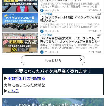
この記事ではバイクで高速道路を走るときの条件や注意
点を詳しく解説しています。高速道路でのバイクの運転
に不安を感じていませんか？実は安全に運転するには、
モトスポット
2024-09-18
走行条件や注意点を正しく理解することが大切です。高
バイク知識
1
速道路でも安全にバイクの運転を楽しむ方法を紹介しま
【バイクのジャンル15選】バイクってどんな種
す！
類があるの？
バイクをジャンルごとにまとめました！これからバイク
に乗りたいと思っている人は、バイクの種類を知って気
になる1台を見つけましょう。特徴やメリットデメリット
モトスポット
2022-11-15
なども記載しているので、デザインだけでなく性能から
バイク用品
4
もバイクを探せるようになると失敗しないバイク選びば
バイク用品を宅配買取サービス「ストスト」で
できるようになります。
売ってみた！ヘルメットやウェアを売るならオ
ススメ
不要なバイク用品を処分するなら、宅配買取サービスが
オススメ！捨てるのは勿体無い、でもメルカリやヤフオ
クに出すのは面倒だし手数料がかかる...STST（ストス
モトスポット
2024-09-04
ト）なら手数料や送料など完全無料で、自宅から送るだ
けでOKなので超簡単に売れます！ストストを実際に使っ
てみたので、流れや買取金額などを紹介します。
もっと見る
不要になったバイク用品高く売れます！
▶︎
手数料無料の宅配買取
実際に売ってみた体験談
▶︎
こちら
あなたのオススメスポットを登録しませんか？