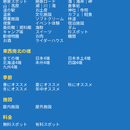
絶景スポット
絶景ロード
海｜海岸｜岬
山｜高原
湖｜川｜滝
食事処
道の駅
お土産
神社｜寺院
温泉
文化施設
カフェ｜軽食
商業施設
ソフトクリーム
林道
夜景
イベント体験
宿泊施設
美術館｜資料館
海鮮
ダム
キャンプ場
スイーツ
珍スポット
動植物園
お肉
麺類
お酒
ライダーハウス
東西南北の端
全ての端
日本4端
日本本土4端
北海道4端
本州4端
四国4端
九州4端
季節
春にオススメ
夏にオススメ
秋にオススメ
冬にオススメ
年中オススメ
施設
屋内施設
屋外施設
料金
無料スポット
有料スポット