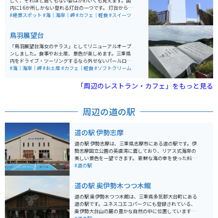
ではより空いている中で景色を楽しめます。
しく、それほど高くもない姿はかわいくも見えます。国
内に16か所しかない登れる灯台の一つです。 灯台からの
景色は青い海が広がり、灯台のすぐ下では素潜り漁をし
#絶景スポット
#海｜海岸｜岬
#カフェ｜軽食
#スイーツ
ている姿を見ることもでき、条件が合えば富士山まで見
えるとか。 広場には上田商店という、お取り寄せ一年待
鳥羽展望台
ちという干し芋屋さんがあります。建物内部は誰でも使
える休憩スペースになっており、その一角にカフェ兼店
「鳥羽展望台海女のテラス」としてリニューアルオープ
舗があります。カフェでは芋スイーツやコーヒーやお芋
ンしました。食事やお土産、景色が楽しめます。三重県
ラテなどがいただけます。 割と穴場スポットで観光客が
内をドライブ・ツーリングするなら外せないパールロー
少ないので、ゆっくりできます。
ドにある展望台です。 海抜163mに位置し、日の出スポ
#海｜海岸｜岬
#お土産
#カフェ｜軽食
#ソフトクリーム
ットとしても有名なので、元旦は特に混み合います。売
店やレストランも併設されているので、休憩には丁度良
「周辺のレストラン・カフェ」をもっと見る
いスポットです。
周辺の道の駅
道の駅 伊勢志摩
道の駅 伊勢志摩は、三重県志摩市にある道の駅です。伊
勢志摩国立公園の英虞湾に面しており、リアス式海岸の
美しい景色を一望できます。 新鮮な海の幸を使った料理
が自慢のレストランや、地元の特産品を販売するショッ
#道の駅
プがあり、観光客に人気です。特に、伊勢志摩産の真珠
やアワビ、サザエ、ヒオウギ貝などの貝類はおすすめで
道の駅 奥伊勢木つつ木館
す。 バイクに乗っている方は、道の駅 伊勢志摩を拠点
に、英虞湾周辺の海岸線を走るのがおすすめです。リア
道の駅 奥伊勢木つつ木館は、三重県多気郡大台町にある
ス式海岸の複雑な地形と、青い海と緑の島々が織りなす
道の駅です。ユネスコエコパークにも登録されている、
景色は絶景です。また、道の駅には、バイクスタンドや
奥伊勢大台山の麓の豊かな自然の中に位置しています。
休憩スペースも完備されています。