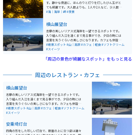
す。静かな夜道に、ほんのりと灯りを灯したびん玉がと
ても綺麗です。大人数よりも、1人や2人など、少人数が
おすすめです。
#海｜海岸｜岬
#夜景
横山展望台
志摩の美しいリアス式海岸を一望できるスポットです。
入り組んだ入江を遠くまで見る事ができ、夕日の時には
言葉を失うぐらいの美しさになります。カフェも併設さ
れており、のんびりと過ごすことができます。すぐ裏に
#絶景スポット
#山｜高原
#カフェ｜軽食
#ソフトクリーム
は山を登ったりできる道もあり、アクティビティも楽し
#スイーツ
めるスポットとなっています。 絶景を楽しむことができ
「周辺の景色が綺麗なスポット」をもっと見る
るスポットで、カフェで休憩しながら景色を見ることも
できます。定番のカフェの前のエリアだけではなく、さ
らにもう少し上に登る必要がありますが、そのスポット
ではより空いている中で景色を楽しめます。
周辺のレストラン・カフェ
横山展望台
志摩の美しいリアス式海岸を一望できるスポットです。
入り組んだ入江を遠くまで見る事ができ、夕日の時には
言葉を失うぐらいの美しさになります。カフェも併設さ
れており、のんびりと過ごすことができます。すぐ裏に
#絶景スポット
#山｜高原
#カフェ｜軽食
#ソフトクリーム
は山を登ったりできる道もあり、アクティビティも楽し
#スイーツ
めるスポットとなっています。 絶景を楽しむことができ
るスポットで、カフェで休憩しながら景色を見ることも
安乗埼灯台
できます。定番のカフェの前のエリアだけではなく、さ
らにもう少し上に登る必要がありますが、そのスポット
四角の形をした珍しい灯台で、断崖の上に立つ姿は雄々