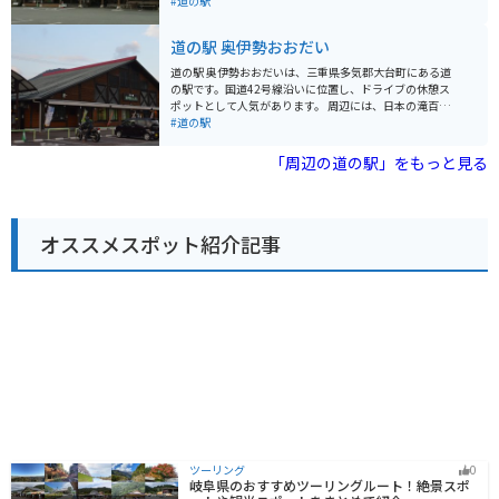
館内には、地元の特産品や工芸品を販売するショップ
#道の駅
や、地元の食材をふんだんに使った料理が楽しめるレス
トランがあります。 バイクで訪れる場合、道の駅には広
道の駅 奥伊勢おおだい
い駐車場があり、休憩場所としても最適です。周辺に
は、奥伊勢の美しい自然を満喫できるツーリングコース
道の駅 奥伊勢おおだいは、三重県多気郡大台町にある道
もたくさんあります。 特におすすめは、道の駅のすぐそ
の駅です。国道42号線沿いに位置し、ドライブの休憩ス
ばを流れる宮川の清流です。夏には、ここで水遊びや川
ポットとして人気があります。 周辺には、日本の滝百選
遊びを楽しむことができます。また、秋には、紅葉の名
に選ばれた「七ツ釜滝」や、全長1200mの遊歩道を散策
#道の駅
所としても知られています。 道の駅 奥伊勢木つつ木館
できる「宮川ダム湖畔公園」など、自然豊かな観光スポ
は、自然を満喫したい方、地元の文化に触れたい方、ツ
ットが点在しています。 地元産の新鮮な野菜や果物が並
「周辺の道の駅」をもっと見る
ーリングの休憩場所を探している方など、様々な方にお
ぶ農産物直売所や、松阪牛や伊勢えびなど三重県産の食
すすめのスポットです。
材を使った料理が楽しめるレストランも併設されていま
す。 バイクで訪れる場合、道の駅には広々とした駐車場
が完備されているので安心です。ツーリングの休憩場所
オススメスポット紹介記事
として、ぜひ立ち寄ってみてください。 奥伊勢おおだい
は、道の駅としての機能だけでなく、地域の文化や情報
を発信する拠点としての役割も担っています。地元の
人々との交流を楽しむこともできるでしょう。
ツーリング
0
岐阜県のおすすめツーリングルート！絶景スポ