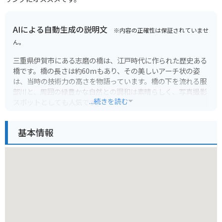
AIによる自動生成の説明文
※内容の正確性は保証されていませ
ん。
三重県伊賀市にある志磨の橋は、江戸時代に作られた歴史ある
橋です。橋の長さは約60mもあり、その美しいアーチ状の姿
は、当時の技術力の高さを物語っています。橋の下を流れる服
部川と、周囲の緑豊かな自然との調和は素晴らしく、写真撮影
...続きを読む
スポットとしても人気です。
特に春には、橋の周辺に植えられた桜が満開となり、絶景を作
基本情報
り出します。夜にはライトアップもされるため、幻想的な雰囲
気を楽しむこともできます。周辺には駐車場やトイレなどの施
設も整っており、観光に訪れやすい場所です。バイクで訪れる
際は、橋を渡る際は徐行運転を心がけ、安全に走行してくださ
い。