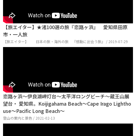
【旅エイター】★渚100選の旅『恋路ヶ浜』 愛知県田原
市・一人旅
【旅エイター】 日本の旅・海外の旅 『感動に出会う旅』 / 2019-07-29
恋路ヶ浜～伊良湖岬灯台～太平洋ロングビーチ～蔵王山展
望台・ 愛知県。Koijigahama Beach～Cape Irago Lightho
use～Pacific Long Beach～
登山の案内と景色 / 2021-02-13