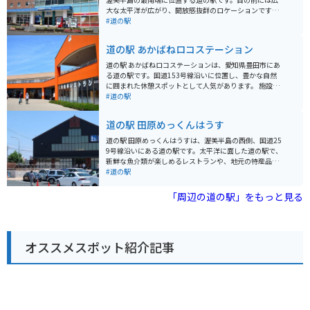
大な太平洋が広がり、開放感抜群のロケーションです。
新鮮な海の幸を味わえるレストランや、地元産の野菜や
#道の駅
果物を販売する直売所、貝殻や海藻を使ったお土産コー
ナーなどがあります。また、併設されている恋路ヶ浜
道の駅 あかばねロコステーション
は、白い砂浜と青い海のコントラストが美しい景勝地と
して知られ、夕日の名所としても人気です。 バイクで訪
道の駅 あかばねロコステーションは、愛知県豊田市にあ
れる際は、道の駅の駐車場にバイク専用のスペースがあ
る道の駅です。国道153号線沿いに位置し、豊かな自然
ります。周辺は海岸線沿いのワインディングロードが続
に囲まれた休憩スポットとして人気があります。 施設内
き、ツーリングにも最適です。渥美半島は温暖な気候で
には、地元の新鮮な農産物を販売する直売所や、地元食
#道の駅
知られ、一年を通して花を楽しむことができます。春に
材を使った料理が楽しめるレストランがあります。特に
は菜の花、夏にはひまわり、秋にはコスモスなど、季節
おすすめは、地元産のブランド豚「あかばねロマンポー
道の駅 田原めっくんはうす
ごとに様々な花が咲き乱れます。道の駅 伊良湖クリスタ
ク」を使用したメニューです。 バイクで訪れる場合、道
ルポルトは、渥美半島観光の拠点としても最適なスポッ
の駅には広々とした駐車場が完備されているので安心で
道の駅 田原めっくんはうすは、渥美半島の西側、国道25
トです。
す。ツーリングの休憩地点としてはもちろん、周辺には
9号線沿いにある道の駅です。太平洋に面した道の駅で、
香嵐渓や三河湖などの観光スポットも点在しているの
新鮮な魚介類が楽しめるレストランや、地元の特産品を
で、拠点としても便利です。 あかばねロコステーション
販売する市場があります。 渥美半島は、温暖な気候で知
#道の駅
は、地元の魅力が詰まった道の駅です。ドライブやツー
られており、一年を通して花を楽しむことができます。
リングの際には、ぜひ立ち寄ってみてください。
道の駅 田原めっくんはうす周辺には、花畑や公園など、
「周辺の道の駅」をもっと見る
バイクで立ち寄りやすい観光スポットがたくさんありま
す。また、海岸線も美しく、ツーリングにも最適なエリ
アです。 名産品としては、何と言っても新鮮な魚介類で
す。道の駅内で購入できるほか、併設のレストランでも
オススメスポット紹介記事
味わえます。お土産には、塩や干物などもおすすめで
す。