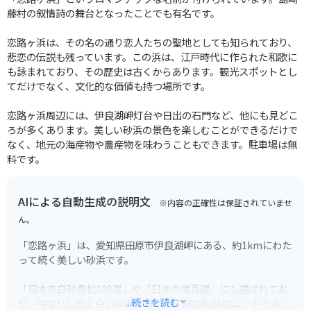
藤村の叙情詩の舞台となったことでも有名です。
恋路ヶ浜は、その名の通り恋人たちの聖地としても知られており、
悲恋の伝説も残っています。この浜は、江戸時代に作られた和歌に
も詠まれており、その歴史は古くからあります。観光スポットとし
てだけでなく、文化的な価値も持つ場所です。
恋路ヶ浜周辺には、伊良湖岬灯台や日出の石門など、他にも見どこ
ろが多くあります。美しい砂浜の景色を楽しむことができるだけで
なく、地元の海産物や農産物を味わうこともできます。駐車場は無
料です。
AIによる自動生成の説明文
※内容の正確性は保証されていませ
ん。
「恋路ヶ浜」は、愛知県田原市伊良湖岬にある、約1kmにわた
って続く美しい砂浜です。
「日本の白砂青松100選」や「日本の渚百選」にも選ばれてお
...続きを読む
り、弓なりに続く白い砂浜と青い海、緑の松林のコントラスト