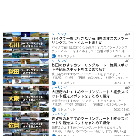
ツーリング
0
バイクで一度は行きたい石川県のオススメツー
リングスポットとルートまとめ
バイクで石川県に行くなら必見！オススメツーリングス
ポットとルートをまとめました！定番スポットから絶景
スポット、温泉、海、グルメなど様々なジャンルで楽し
モトスポット
2023-02-18
めます。バイクで石川ツーリングに行こうと思っている
ツーリング
1
人は、参考にしてください。
秋田のおすすめツーリングルート！絶景スポッ
トや観光スポットをまとめて紹介
秋田県のおすすめツーリングルートをまとめました！
「北部」「中部」「西部」の3つのルート紹介します。自
然豊かな山々や湖、温泉地が点在し、四季折々の景色を
モトスポット
2023-04-19
楽しめるスポットが多数あります。バイクで秋田県にツ
ツーリング
0
ーリングに行く際は参考にしてください。
大阪府のおすすめツーリングルート！絶景スポ
ットや観光スポットをまとめて紹介
大阪府のおすすめツーリングルートをまとめました！
「北部」「中部（市街地）」「南東部」の3つのルート紹
介します。歴史と近代が融合した魅力的なエリアで様々
モトスポット
2023-04-01
な楽しみ方ができます。バイクで大阪府にツーリングに
ツーリング
0
行く際は参考にしてください。
佐賀県のおすすめツーリングルート！絶景スポ
ットや観光スポットをまとめて紹介
佐賀県のおすすめツーリングルートをまとめました！
「東部」「西部」の2つのルート紹介します。美しい温泉
地や古墳群、歴史ある城や神社仏閣など、バイクツーリ