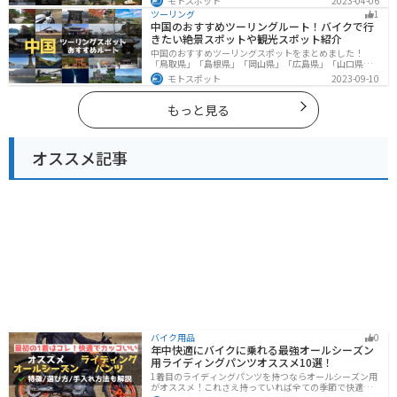
モトスポット
2023-04-06
ングに適したスポットが多数存在し、様々な楽しみ方が
ツーリング
1
できます。バイクで佐賀県にツーリングに行く際は参考
中国のおすすめツーリングルート！バイクで行
にしてください。
きたい絶景スポットや観光スポット紹介
中国のおすすめツーリングスポットをまとめました！
「鳥取県」「島根県」「岡山県」「広島県」「山口県」
の各県の観光地紹介します。自然豊かな山々や湖、温泉
モトスポット
2023-09-10
地が点在し、四季折々の景色を楽しめるスポットが多数
あります。バイクで中国にツーリングに行く際は参考に
してください。
もっと見る
オススメ記事
バイク用品
0
年中快適にバイクに乗れる最強オールシーズン
用ライディングパンツオススメ10選！
1着目のライディングパンツを持つならオールシーズン用
がオススメ！これさえ持っていれば全ての季節で快適に