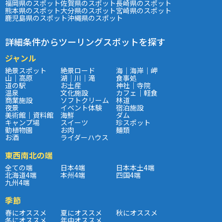
福岡県のスポット
佐賀県のスポット
長崎県のスポット
熊本県のスポット
大分県のスポット
宮崎県のスポット
鹿児島県のスポット
沖縄県のスポット
詳細条件からツーリングスポットを探す
ジャンル
絶景スポット
絶景ロード
海｜海岸｜岬
山｜高原
湖｜川｜滝
食事処
道の駅
お土産
神社｜寺院
温泉
文化施設
カフェ｜軽食
商業施設
ソフトクリーム
林道
夜景
イベント体験
宿泊施設
美術館｜資料館
海鮮
ダム
キャンプ場
スイーツ
珍スポット
動植物園
お肉
麺類
お酒
ライダーハウス
東西南北の端
全ての端
日本4端
日本本土4端
北海道4端
本州4端
四国4端
九州4端
季節
春にオススメ
夏にオススメ
秋にオススメ
冬にオススメ
年中オススメ