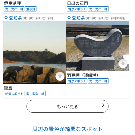
伊良湖岬
日出の石門
海｜海岸｜岬
食事処
絶景スポット
海｜海岸｜岬
愛知県
愛知県
愛知県知多郡南知多町
愛知県知多郡南知多町師崎明神
山２
羽豆岬（師崎港）
絶景スポット
海｜海岸｜岬
篠島
絶景スポット
海｜海岸｜岬
もっと見る
周辺の景色が綺麗なスポット