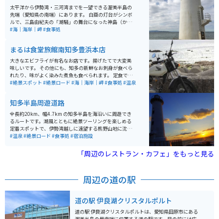
太平洋から伊勢湾・三河湾までを一望できる渥美半島の
先端（愛知県の南端）にあります。 白亜の灯台がシンボ
ルで、三島由紀夫の「潮騒」の舞台になった神島（かみ
しま）まで見渡せ、灯台から遊歩道もあります。 元旦に
#海｜海岸｜岬
#食事処
は、全国から初日の出を観に来る人が多くいます。食事
処もあり、オススメは岩牡蠣です。生でも焼いても美味
まるは食堂旅館南知多豊浜本店
しいです。 夕日がとても綺麗でロマンチックなムードに
浸れます。恋人の聖地にもなっており、地元民のデート
大きなエビフライが有名なお店です。揚げたてで大変美
スポットにもなっています。
味しいです。 その他にも、知多の新鮮なお刺身が食べら
れたり、味がよく染みた煮魚も食べられます。 定食で頼
めば、それらが一度に食べられてボリュームも満点で
#絶景スポット
#絶景ロード
#海｜海岸｜岬
#食事処
#温泉
す。 窓からは知多の海が一望できます。 ツーリングスポ
ットとしても最適で海を一望しながら道を走ることもで
知多半島周遊道路
きます。 店内には知多の名産がいくつか売っておりお土
産も購入可能です。 宿泊施設が併設されており、食事前
全長約20km、幅4.7km の知多半島を海沿いに周遊でき
後には温泉を楽しむことができます。もちろん温泉は日
るルートです。潮風とともに絶景ツーリングを楽しめる
帰りでの入浴が可能です。
定番スポットで、伊勢湾越しに遠望する熊野山地に沈む
夕日は幻想的な光景です。特に野間崎灯台付近の灯台と
#温泉
#絶景ロード
#食事処
#宿泊施設
海と夕焼けは感動的。
「周辺のレストラン・カフェ」をもっと見る
周辺の道の駅
道の駅 伊良湖クリスタルポルト
道の駅 伊良湖クリスタルポルトは、愛知県田原市にある
渥美半島の最南端に位置する道の駅です。目の前には広