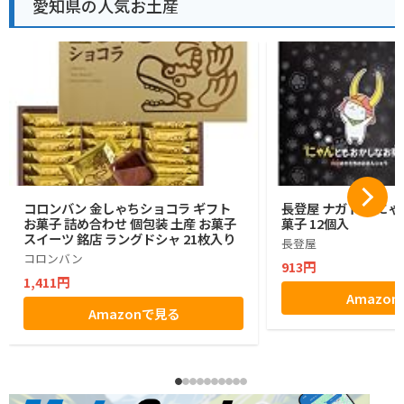
愛知県の人気お土産
コロンバン 金しゃちショコラ ギフト
長登屋 ナガトヤ に
お菓子 詰め合わせ 個包装 土産 お菓子
菓子 12個入
スイーツ 銘店 ラングドシャ 21枚入り
長登屋
コロンバン
913円
1,411円
Amazo
Amazonで見る