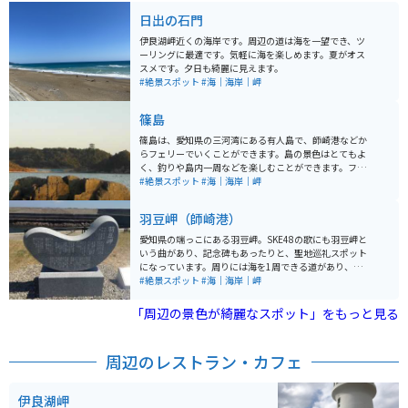
日出の石門
伊良湖岬近くの海岸です。周辺の道は海を一望でき、ツ
ーリングに最適です。気軽に海を楽しめます。夏がオス
スメです。夕日も綺麗に見えます。
#絶景スポット
#海｜海岸｜岬
篠島
篠島は、愛知県の三河湾にある有人島で、師崎港などか
らフェリーでいくことができます。島の景色はとてもよ
く、釣りや島内一周などを楽しむことができます。フグ
やタコなどもとても美味しいです。 観光地となっていま
#絶景スポット
#海｜海岸｜岬
すので、お土産品も充実しています。気候は真夏以外は
年中穏やかで、南の島だけあっていつ行っても春のよう
羽豆岬（師崎港）
な陽気でのんびり過ごすことができます。隣の島であ
る、日間賀島と同時に訪れるとより楽しめるので、オス
愛知県の端っこにある羽豆岬。SKE48の歌にも羽豆岬と
スメです。
いう曲があり、記念碑もあったりと、聖地巡礼スポット
になっています。周りには海を1周できる道があり、ツー
リングにはオススメです。海の家や牡蠣焼きがあり、食
#絶景スポット
#海｜海岸｜岬
べ歩きもできます。人はあまりおらず穴場スポットで
す。
「周辺の景色が綺麗なスポット」をもっと見る
周辺のレストラン・カフェ
伊良湖岬