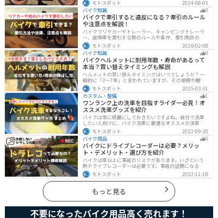
ツーリングできます。快適性だけでなく、機能性やデザ
モトスポット
2024-08-05
インに優れたものも多くあるので、安全にカッコよくバ
バイク知識
0
イクに乗りたい人は是非持っておきましょう。
バイクで牽引すると違反になる？牽引のルール
や注意点を解説！
バイクでリヤカーやトレーラー、キャンピングトレーラ
ー、故障車を牽引する際のルールや条件、牽引免許の有
無、速度制限、必要な装備をわかりやすく解説。メリッ
モトスポット
2026-02-08
ト・デメリットや注意点も紹介し、安全にバイクの積載
バイク知識
0
力をアップする方法をまとめました。
バイクヘルメットに耐用年数・寿命があるって
本当？買い替えタイミングも解説
ヘルメットの買い換えタイミングはいつでしょうか？一
般的に「3〜7年」と言われていますが、その根拠や期限
前でも早めに交換した方がいいケースを紹介します。安
モトスポット
2025-03-31
全にバイクに乗るためにもヘルメットの寿命についてし
カスタム・整備
1
っかりと理解しておきましょう。
ワンランク上の洗車を目指すライダー必見！オ
ススメ洗車グッズを紹介
バイクは常に綺麗にしておきたいですよね。自分で洗車
したい人向けに、バイク洗車に最適なオススメの洗車グ
ッズを紹介します。汚れを落とすシャンプーからツヤを
モトスポット
2022-09-20
出すワックスまで全て紹介します。自分でバイク洗車を
バイク用品
0
しようと思っている方は参考にしてください。
バイクにドライブレコーダーは必要？メリッ
ト・デメリット・選び方を紹介
バイクは車以上に事故のリスクがあります。いざという
時ドライブレコーダーは必要です。事故の証拠になるの
はもちろん、ツーリングの記録など多数のメリットがあ
モトスポット
2022-11-18
ります。ドライブレコーダーのメリットデメリット、選
び方についてまとめました。付けようか悩んでいる人は
参考にしてください。
もっと見る
不要になったバイク用品高く売れます！