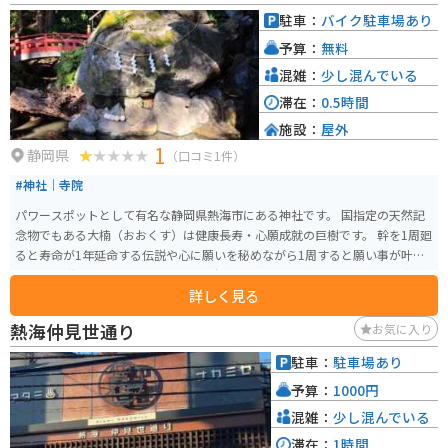
す。
駐車：
バイク駐車場あり
予算：
無料
混雑：
少し混んでいる
滞在：
0.5時間
施設：
屋外
1
静岡県
（口コミ1件）
#神社｜寺院
パワースポットとして有名な静岡県熱海市にある神社です。 国指定の天然記
念物でもある大楠（おおくす）は健康長寿・心願成就の巨樹です。 幹を1周廻
ると寿命が1年延命する伝説や心に願いを秘めながら1周すると願い事が叶う
という伝説もあります。 バイク用の駐車場を係員に案内されますが、来宮神
詳しく見る
社向かって手前で左折し100m以上登った傾斜地で出入りがしずらく止めにく
い駐車場です。 はっきり言ってバイク乗りの気持ちをわかってない方が決め
熱海仲見世通り
お気に入り
たような路面も整備されていない駐車場で最悪です。 神社はパワースポット
として良いと思いましたが、駐車場がとても止めずらく台数も少ないのでツ
駐車：
駐車場あり
ーリングで訪れるのは取り回し技術のある方にオススメします。 初心者や経
予算：
1000円
験が少ない方だと立ちゴケの心配がつきまとう場所になっています。ご注意
ください。
混雑：
少し混んでいる
滞在：
1時間