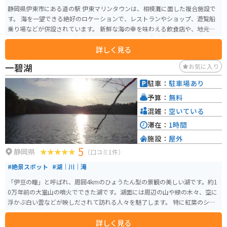
静岡県伊東市にある道の駅 伊東マリンタウンは、相模灘に面した複合施設で
す。 海を一望できる絶好のロケーションで、レストランやショップ、遊覧船
乗り場などが併設されています。 新鮮な海の幸を味わえる飲食店や、地元の
特産品を扱うショップは観光客に人気です。 また、遊覧船に乗れば、海上か
詳しく見る
ら伊東の街並みや伊豆大島などを眺めることができます。 バイクで訪れる場
合は、道の駅に隣接する無料駐車場が利用できます。 周辺には、城ヶ崎海岸
一碧湖
お気に入り
や大室山など、風光明媚な観光スポットも点在しており、ツーリングの拠点
としても最適です。 伊東マリンタウンは、海と山の幸を満喫できる、魅力的
駐車：
駐車場あり
な観光スポットと言えるでしょう。
予算：
無料
混雑：
空いている
滞在：
1時間
施設：
屋外
5
静岡県
（口コミ1件）
#絶景スポット
#湖｜川｜滝
「伊豆の瞳」と呼ばれ、周囲4kmのひょうたん型の景観の美しい湖です。約1
0万年前の大室山の噴火でできた湖です。湖面には周辺の山や緑の木々、空に
浮かぶ白い雲などが映しだされて訪れる人々を魅了します。 特に紅葉のシー
ズンは真っ赤に染まった樹木が美しい湖を彩ります。水辺には珍しい植物を
詳しく見る
見ることができ、チョウジソウの群生は県内で唯一自生していると言われて