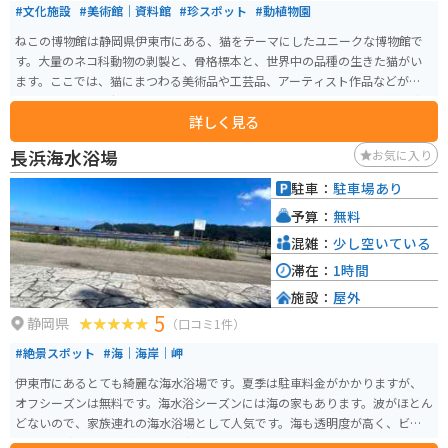
#文化施設
#美術館｜資料館
#珍スポット
#動植物園
ねこの博物館は静岡県伊東市にある、猫をテーマにしたユニークな博物館で
す。大量のネコ科動物の剥製と、骨格標本と、世界中の品種の生きた猫がい
ます。ここでは、猫にまつわる美術品や工芸品、アーティスト作品などが展
示されており、猫好きにはたまらない空間となっています。また、世界の珍
詳しく見る
しい猫やかわいい猫と触れ合うことができるふれあいコーナーもあり、約20
種類・40匹の猫と直接交流できます。2階には猫神社があり、猫おみくじを引
長浜海水浴場
お気に入り
くことができます。 伊豆高原駅からアクセスしやすく、開館時間は9:00から1
7:00までとなっています。猫とのふれあいだけでなく、猫に関する貴重な展
駐車：
駐車場あり
示を通して、猫の文化や歴史を深く知ることができます。猫グッズのショップ
予算：
無料
も館内にあります。
混雑：
少し空いている
滞在：
1時間
施設：
屋外
5
静岡県
（口コミ1件）
#絶景スポット
#海｜海岸｜岬
伊東市にあるとても綺麗な海水浴場です。夏季は駐車料金がかかりますが、
オフシーズンは無料です。海水浴シーズンには海の家もあります。波がほとん
どないので、家族連れの海水浴場として人気です。海も透明度が高く、ビー
チも白い砂でとても綺麗です。都心からのアクセスもしやすく、ゆっくりす