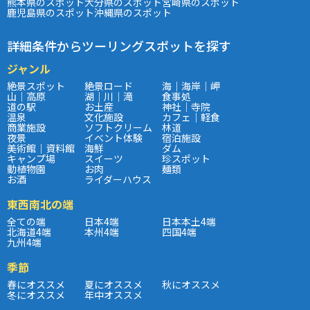
熊本県のスポット
大分県のスポット
宮崎県のスポット
鹿児島県のスポット
沖縄県のスポット
詳細条件からツーリングスポットを探す
ジャンル
絶景スポット
絶景ロード
海｜海岸｜岬
山｜高原
湖｜川｜滝
食事処
道の駅
お土産
神社｜寺院
温泉
文化施設
カフェ｜軽食
商業施設
ソフトクリーム
林道
夜景
イベント体験
宿泊施設
美術館｜資料館
海鮮
ダム
キャンプ場
スイーツ
珍スポット
動植物園
お肉
麺類
お酒
ライダーハウス
東西南北の端
全ての端
日本4端
日本本土4端
北海道4端
本州4端
四国4端
九州4端
季節
春にオススメ
夏にオススメ
秋にオススメ
冬にオススメ
年中オススメ