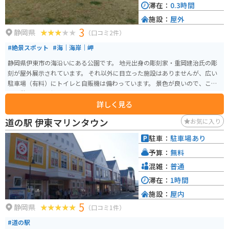
滞在：
0.3時間
施設：
屋外
3
静岡県
（口コミ2件）
#絶景スポット
#海｜海岸｜岬
静岡県伊東市の海沿いにある公園です。 地元出身の彫刻家・重岡建治氏の彫
刻が屋外展示されています。 それ以外に目立った施設はありませんが、広い
駐車場（有料）にトイレと自販機は備わっています。 景色が良いので、ここ
で休憩すると気持ち良いでしょう。
詳しく見る
道の駅 伊東マリンタウン
お気に入り
駐車：
駐車場あり
予算：
無料
混雑：
普通
滞在：
1時間
施設：
屋内
5
静岡県
（口コミ1件）
#道の駅