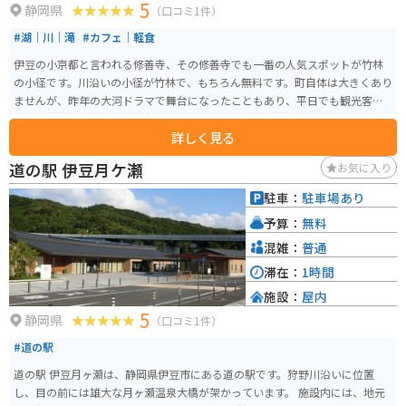
5
静岡県
（口コミ1件）
#湖｜川｜滝
#カフェ｜軽食
伊豆の小京都と言われる修善寺、その修善寺でも一番の人気スポットが竹林
の小径です。川沿いの小径が竹林で、もちろん無料です。町自体は大きくあり
ませんが、昨年の大河ドラマで舞台になったこともあり、平日でも観光客が
ちらほらといます。周辺は寺社めぐりだけでなく、日帰り温泉、足湯、美味
詳しく見る
しいお蕎麦などがあります。
道の駅 伊豆月ケ瀬
お気に入り
駐車：
駐車場あり
予算：
無料
混雑：
普通
滞在：
1時間
施設：
屋内
5
静岡県
（口コミ1件）
#道の駅
道の駅 伊豆月ヶ瀬は、静岡県伊豆市にある道の駅です。狩野川沿いに位置
し、目の前には雄大な月ヶ瀬温泉大橋が架かっています。 施設内には、地元