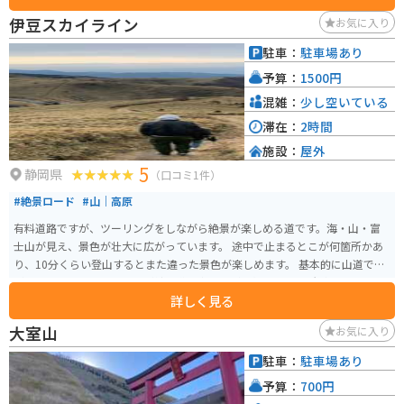
います。四季折々に違った景色が楽しめるため、旬の風景を求めて多くの人
伊豆スカイライン
お気に入り
が訪れます。 バス釣りでも有名です。近隣にはおしゃれなカフェもあり、ゆ
っくりと過ごせます。無料駐車場があります。
駐車：
駐車場あり
予算：
1500円
混雑：
少し空いている
滞在：
2時間
施設：
屋外
5
静岡県
（口コミ1件）
#絶景ロード
#山｜高原
有料道路ですが、ツーリングをしながら絶景が楽しめる道です。海・山・富
士山が見え、景色が壮大に広がっています。 途中で止まるとこが何箇所かあ
り、10分くらい登山するとまた違った景色が楽しめます。 基本的に山道です
が、開けてくるといい景色が続く道で富士山が一望できる場所が多くていい
詳しく見る
道です。温泉もあり寄り道もできます。
大室山
お気に入り
駐車：
駐車場あり
予算：
700円