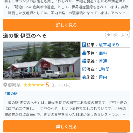
幕末にオランダの技術を応用して作られた、大砲を製造するための鋳造炉で
す。「明治日本の産業革命遺産」として、世界遺産登録もされています。実際
に稼働した反射炉としては、国内で唯一の現存物となっています。アヘン戦
争をきっかけに、海上防衛のために大砲を製作する必要に迫られ、この反射
詳しく見る
炉が建築されました。
道の駅 伊豆のへそ
お気に入り
駐車：
駐車場あり
予算：
無料
混雑：
普通
滞在：
1時間
施設：
屋内
5
静岡県
（口コミ1件）
#道の駅
「道の駅 伊豆のへそ」は、静岡県伊豆の国市にある道の駅です。 伊豆半島の
ほぼ中心に位置し、「伊豆のへそ」という愛称で親しまれています。 地元の
農産物が並ぶ直売所や、伊豆の食材を使った料理が楽しめるレストラン、カ
フェなどがあります。 また、日帰り温泉施設「湯らっくす」も併設してお
詳しく見る
り、旅の疲れを癒すことができます。 バイクで訪れる場合、道の駅には広い
駐車場が完備されているので安心です。 伊豆半島をツーリングする際の休憩