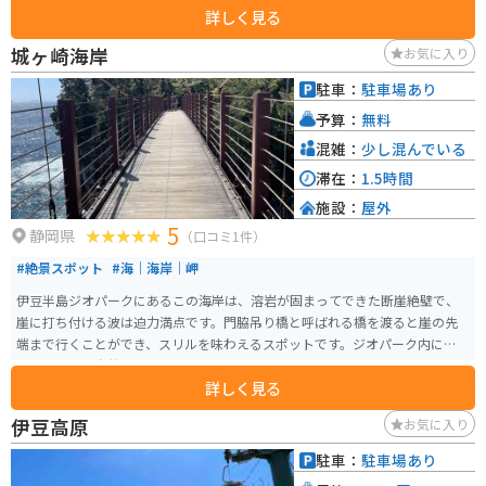
詳しく見る
るにはおすすめのビーチ。
城ヶ崎海岸
お気に入り
駐車：
駐車場あり
予算：
無料
混雑：
少し混んでいる
滞在：
1.5時間
施設：
屋外
5
静岡県
（口コミ1件）
#絶景スポット
#海｜海岸｜岬
伊豆半島ジオパークにあるこの海岸は、溶岩が固まってできた断崖絶壁で、
崖に打ち付ける波は迫力満点です。門脇吊り橋と呼ばれる橋を渡ると崖の先
端まで行くことができ、スリルを味わえるスポットです。ジオパーク内にある
ので、周辺の自然も楽しめます。
詳しく見る
伊豆高原
お気に入り
駐車：
駐車場あり