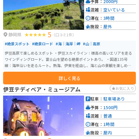
予算：
2000円
混雑：
空いている
滞在：
3時間
施設：
屋外
5
静岡県
（口コミ1件）
#絶景スポット
#絶景ロード
#海｜海岸｜岬
#山｜高原
伊豆高原で楽しめるスポット ・伊豆スカイライン：標高の高いエリアを走る
ワインディングロード。富士山を望める絶景ポイントあり。 ・国道135号
線：海岸沿いを走るルート。熱海、伊東を経由し、海と山の景観を楽しめ
る。 ・城ヶ崎海岸：溶岩の岸壁が広がる海岸。 ・門脇吊橋：高さ23m、長さ
詳しく見る
48mの吊橋。海を見下ろすスリル満点のスポット。 ・大室山：標高580mの
火山。リフトで山頂まで行ける、山頂から360度のパノラマビュー（相模湾、
伊豆テディベア・ミュージアム
お気に入り
伊豆七島、富士山など）、すり鉢状の地形と遊歩道があり、散策が楽しめ
る。 ・美術館：伊豆テディベア・ミュージアム：テディベアの展示、伊豆ガ
駐車：
駐車場あり
ラスと工芸美術館：ガラス工芸作品の展示。 ・カフェ・グルメ：地元食材を
予算：
1500円
使ったランチやスイーツが楽しめる、オーシャンビューのカフェが多く、海
を眺めながら過ごせる。 ・温泉：赤沢温泉郷：源泉かけ流しの温泉施設・高
混雑：
普通
原の湯：露天風呂から海を眺められる温泉。 上記の通り、伊豆高原には絶景
滞在：
1時間
スポット、ツーリング向けのルート、温泉、美術館、カフェなど、多様な楽
施設：
屋内
しみ方ができるスポットが揃っています。