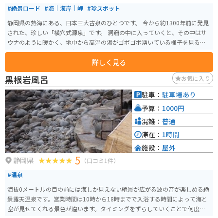
#絶景ロード
#海｜海岸｜岬
#珍スポット
静岡県の熱海にある、日本三大古泉のひとつです。 今から約1300年前に発見
された、珍しい「横穴式源泉」です。 洞窟の中に入っていくと、その中はサ
ウナのように暖かく、地中から高温の湯がゴボゴボ湧いている様子を見るこ
とができます。 以前は足湯があったようですが、2023年3月現在足湯は閉鎖
詳しく見る
されており、源泉の見学だけとなっています。
黒根岩風呂
お気に入り
駐車：
駐車場あり
予算：
1000円
混雑：
普通
滞在：
1時間
施設：
屋外
5
静岡県
（口コミ1件）
#温泉
海抜0メートルの目の前には海しか見えない絶景が広がる波の音が楽しめる絶
景露天温泉です。営業時間は10時から18時までで入浴する時間によって海と
空が見せてくれる景色が違います。タイミングをずらしていくことで何度も