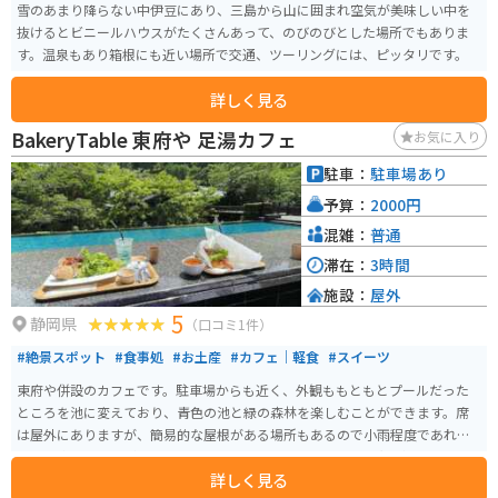
雪のあまり降らない中伊豆にあり、三島から山に囲まれ空気が美味しい中を
抜けるとビニールハウスがたくさんあって、のびのびとした場所でもありま
す。温泉もあり箱根にも近い場所で交通、ツーリングには、ピッタリです。
詳しく見る
BakeryTable 東府や 足湯カフェ
お気に入り
駐車：
駐車場あり
予算：
2000円
混雑：
普通
滞在：
3時間
施設：
屋外
5
静岡県
（口コミ1件）
#絶景スポット
#食事処
#お土産
#カフェ｜軽食
#スイーツ
東府や併設のカフェです。駐車場からも近く、外観ももともとプールだった
ところを池に変えており、青色の池と緑の森林を楽しむことができます。席
は屋外にありますが、簡易的な屋根がある場所もあるので小雨程度であれば
屋外で楽しむことができます。 一番のおすすめポイントは足湯があるところ
詳しく見る
です。足湯に入りながらティータイムやランチを楽しむことができます。