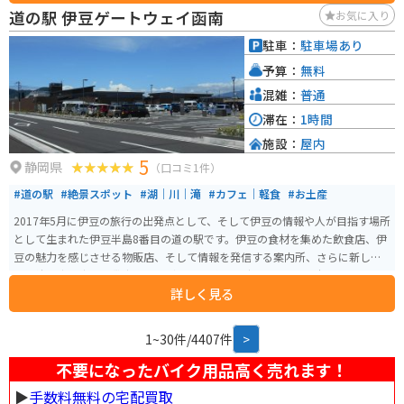
道の駅 伊豆ゲートウェイ函南
お気に入り
駐車：
駐車場あり
予算：
無料
混雑：
普通
滞在：
1時間
施設：
屋内
5
静岡県
（口コミ1件）
#道の駅
#絶景スポット
#湖｜川｜滝
#カフェ｜軽食
#お土産
2017年5月に伊豆の旅行の出発点として、そして伊豆の情報や人が目指す場所
として生まれた伊豆半島8番目の道の駅です。伊豆の食材を集めた飲食店、伊
豆の魅力を感じさせる物販店、そして情報を発信する案内所、さらに新しい
可能性を生み出せる貸出施設など、テレビやメディア、そして本にも載ってい
詳しく見る
ない「伊豆の魅力」がぎっしり詰まった施設が集まっています。
1~30件/4407件
>
不要になったバイク用品高く売れます！
▶︎
手数料無料の宅配買取