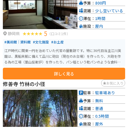
予算：
800円
混雑：
少し空いている
滞在：
1時間
施設：
屋内
5
静岡県
（口コミ1件）
#美術館｜資料館
#文化施設
#お土産
江戸時代に関東一円を治めていた代官の屋敷跡です。特に36代目当主江川英
龍は、黒船来航に備えて品川に砲台（現在のお台場）を作ったり、大砲を作
る為の工場（韮山反射炉）を作ったり、パン祖という乾パンのような食料を
発明したりとかなりの才人だったようです。この場所には幕末の雰囲気が残
詳しく見る
っており、歴史ドラマのロケ地としても使われています。
修善寺 竹林の小径
お気に入り
駐車：
駐車場あり
予算：
無料
混雑：
普通
滞在：
0.5時間
施設：
屋外