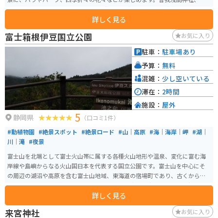
作り体験施設、カフェ、ショッピング施設などもあり、一日中楽しめます。
詳しく見る
特に5月上旬から6月中旬のバラのシーズンは必見です。また、「COEDA HOU
SE」という木造建築のカフェもあります。2015年に「優秀庭園賞」を受賞し
富士箱根伊豆国立公園
お気に入り
ています。
駐車：
駐車場あり
予算：
無料
混雑：
少し空いている
滞在：
2時間
施設：
屋外
5
静岡県
（口コミ1件）
#動植物園
#絶景スポット
#絶景ロード
#山｜高原
#海｜海岸｜岬
#湖｜
川｜滝
#夜景
富士山を北端として富士火山帯に属する各種火山地形や温泉、変化に富む海
岸線や島嶼からなる火山国日本を代表する国立公園です。富士山を中心にそ
の周辺の湖沼や高原を含む富士山地域、東海道の宿場町であり、古くから温
泉地として名高い箱根地域、天城連山と変化に富んだ海岸線、そして温泉が
詳しく見る
魅力の伊豆半島地域、今日でも火山活動が活発な島々を含む洋上の火山島か
らなる伊豆諸島地域の4地域に分けられます。いたるところから秀麗な富士山
来宮神社
お気に入り
が眺望でき、首都圏に近いこともあって、日本で来訪者が最も多い国立公園で