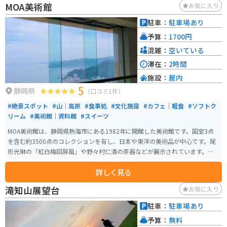
MOA美術館
お気に入り
スポットとして最適です。 周辺には、世界遺産に登録された韮山反射炉や、
国の重要文化財に指定されている旧韮山代官屋敷など、歴史的な観光スポッ
駐車：
駐車場あり
トも点在しています。 伊豆半島の中心に位置しているので、観光の拠点とし
予算：
1700円
ても便利です。
混雑：
空いている
滞在：
2時間
施設：
屋内
5
静岡県
（口コミ1件）
#絶景スポット
#山｜高原
#食事処
#文化施設
#カフェ｜軽食
#ソフトク
リーム
#美術館｜資料館
#スイーツ
MOA美術館は、静岡県熱海市にある1982年に開館した美術館です。国宝3点
を含む約3500点のコレクションを有し、日本や東洋の美術品が中心です。尾
形光琳の「紅白梅図屏風」や野々村仁清の茶器などが展示されています。美
術館内には、能楽堂や茶室もあり、伝統文化を堪能できます。 さらに、美し
詳しく見る
い庭園や展望台からは、熱海の海を一望でき、景色も楽しむことができます。
館内のレストランでは地元の食材を使用した料理が楽しめます。アクセスも
滝知山展望台
お気に入り
良好で、熱海駅から車で約10分の場所にあります。
駐車：
駐車場あり
予算：
無料