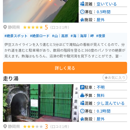
混雑：
空いている
滞在：
0.5時間
施設：
屋外
5
静岡県
（口コミ1件）
#絶景スポット
#絶景ロード
#山｜高原
#海｜海岸｜岬
#夜景
伊豆スカイラインを入り進むと5分ほどで滝知山の看板が見えてくるので、分
かれ道を進むと駐車場があり、数段の階段を登ると360度のパノラマの絶景が
見えます。熱海はもちろん、沼津の町や駿河湾を見下ろすことができ、富士山
も遮るものなしに見ることができます。
詳しく見る
走り湯
お気に入り
駐車：
不明
予算：
無料
混雑：
少し混んでいる
滞在：
0.2時間
施設：
屋外
3
静岡県
（口コミ1件）