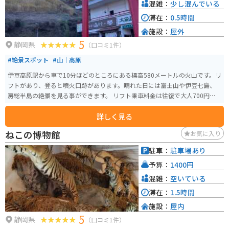
混雑：
少し混んでいる
滞在：
0.5時間
施設：
屋外
5
静岡県
（口コミ1件）
#絶景スポット
#山｜高原
伊豆高原駅から車で10分ほどのところにある標高580メートルの火山です。リ
フトがあり、登ると噴火口跡があります。晴れた日には富士山や伊豆七島、
房総半島の絶景を見る事ができます。 リフト乗車料金は往復で大人700円、
小人（4歳以上）350円です。天候によっては運行していない場合があるので
詳しく見る
事前にwebサイトで確認しておくと良いです。自家用車500台は駐車できる大
きな駐車場があります。
ねこの博物館
お気に入り
駐車：
駐車場あり
予算：
1400円
混雑：
空いている
滞在：
1.5時間
施設：
屋内
5
静岡県
（口コミ1件）