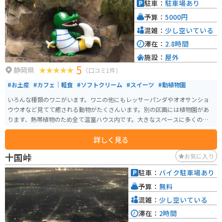
駐車：
駐車場あり
予算：
5000円
混雑：
少し空いている
滞在：
2.8時間
施設：
屋外
5
静岡県
（口コミ1件）
#お土産
#カフェ｜軽食
#ソフトクリーム
#スイーツ
#動植物園
いろんな種類のワニがいます。ワニの他にもレッサーパンダやオオサンショ
ウウオなど見てて癒される動物がたくさんいます。別の区画には植物園があ
ります、熱帯植物のため全て温室ハウス内です。大きなスペースに多くのハス
池が設置されておりとても綺麗です。他にも珍しい植物が植えられていまし
詳しく見る
た。売られているスイーツにはバナナが使われていてどれも美味しいです。
マスコットであるワニのお土産グッズも絶妙なデザインで欲しくなります。
十国峠
お気に入り
少し時間のある際の暇つぶしとしてピッタリな場所です。
駐車：
バイク駐車場あり
予算：
無料
混雑：
少し空いている
滞在：
2時間