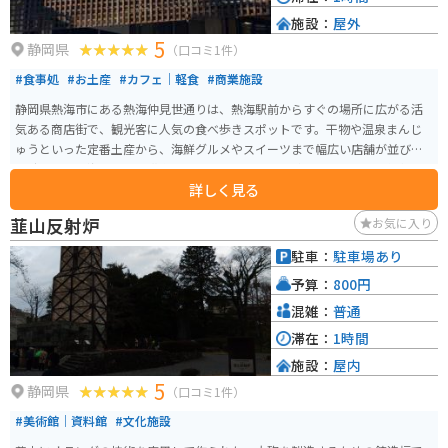
施設：
屋外
5
静岡県
（口コミ1件）
#食事処
#お土産
#カフェ｜軽食
#商業施設
静岡県熱海市にある熱海仲見世通りは、熱海駅前からすぐの場所に広がる活
気ある商店街で、観光客に人気の食べ歩きスポットです。干物や温泉まんじ
ゅうといった定番土産から、海鮮グルメやスイーツまで幅広い店舗が並び、
短時間でも熱海らしさを満喫できます。アーケードがあるため天候に左右さ
詳しく見る
れにくく、気軽に立ち寄れるのも魅力です。温泉街らしいレトロな雰囲気も
残り、散策するだけでも楽しめます。 駅近でアクセス抜群ですが、周辺は人
韮山反射炉
お気に入り
通りが多いためバイクは近隣の駐輪場や駐車場を利用するのがおすすめ。ツ
ーリングの合間に立ち寄り、グルメやお土産探しを楽しむのにぴったりのス
駐車：
駐車場あり
ポットです。
予算：
800円
混雑：
普通
滞在：
1時間
施設：
屋内
5
静岡県
（口コミ1件）
#美術館｜資料館
#文化施設