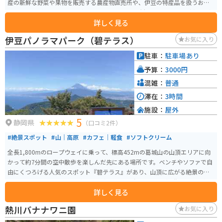
産の新鮮な野菜や果物を販売する農産物直売所や、伊豆の特産品を扱うお土
産コーナーがあります。 食事処では、地元産の食材を使った蕎麦や猪鍋など
詳しく見る
が楽しめます。 また、道の駅 伊豆月ヶ瀬は、バイクツーリングの拠点として
も人気があります。 周辺には、伊豆スカイラインや西伊豆スカイラインなど
伊豆パノラマパーク（碧テラス）
お気に入り
のワインディングロードがあり、多くのライダーが訪れます。道の駅には、
バイクスタンドや休憩スペースも用意されているので、ツーリングの休憩に
駐車：
駐車場あり
最適です。 伊豆月ヶ瀬は、温泉地としても知られており、日帰り温泉施設も
予算：
3000円
あります。 雄大な自然の中で、地元の美味しいものを味わったり、温泉で疲
れを癒したり、思い思いの時間を過ごすことができます。
混雑：
普通
滞在：
3時間
施設：
屋外
5
静岡県
（口コミ2件）
#絶景スポット
#山｜高原
#カフェ｜軽食
#ソフトクリーム
全長1,800mのロープウェイに乗って、標高452mの葛城山の山頂エリアに向
かって約7分間の空中散歩を楽しんだ先にある場所です。ベンチやソファで自
由にくつろげる人気のスポット『碧テラス』があり、山頂に広がる絶景のオ
ープンテラスでコーヒーを片手に、富士山や三島、沼津などの街並みを一望
詳しく見る
できます。他にもフードやドリンクを味わいながら、ふかふかのマットでリ
ラックスできる完全予約制のプライベートラウンジやのんびりと過ごせる足
熱川バナナワニ園
お気に入り
湯など見どころがたくさんあります。