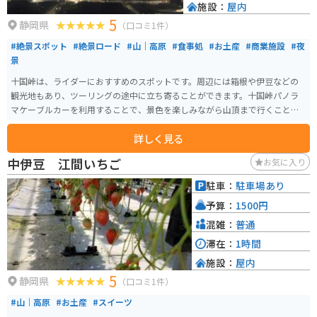
施設：
屋内
5
静岡県
（口コミ1件）
#絶景スポット
#絶景ロード
#山｜高原
#食事処
#お土産
#商業施設
#夜
景
十国峠は、ライダーにおすすめのスポットです。周辺には箱根や伊豆などの
観光地もあり、ツーリングの途中に立ち寄ることができます。十国峠パノラ
マケーブルカーを利用することで、景色を楽しみながら山頂まで行くことも
できます。山頂からは360度の大パノラマが広がり、晴れた日には富士山を始
詳しく見る
めとする10の県を一望できます。
中伊豆 江間いちご
お気に入り
駐車：
駐車場あり
予算：
1500円
混雑：
普通
滞在：
1時間
施設：
屋内
5
静岡県
（口コミ1件）
#山｜高原
#お土産
#スイーツ