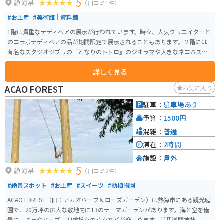
5
静岡県
（口コミ1件）
#お土産
#美術館｜資料館
1階は貴重なテディベアの展示が行われています。時々、人気クリエイターと
のコラボテディベアの品が期間限定で展示されることもあります。２階には
有名なスタジオジブリの『となりのトトロ』のジオラマや大きなネコバスな
ど、作品にまつわる品が数多く展示されています。ネコバスには乗ることもで
詳しく見る
き、思わず童心に帰れます。ショップではオリジナルテディベアが作れるワー
クショップも開催されており、お土産にも最適です。
ACAO FOREST
お気に入り
駐車：
駐車場あり
予算：
1500円
混雑：
普通
滞在：
2時間
施設：
屋外
5
静岡県
（口コミ2件）
#絶景スポット
#お土産
#スイーツ
#動植物園
ACAO FOREST（旧：アカオハーブ＆ローズガーデン）は熱海市にある観光庭
園で、20万坪の広大な敷地内に13のテーマガーデンがあります。海と空を借
景に、バラやハーブ、四季折々の花々などが楽しめます。曽我浅間神社、手