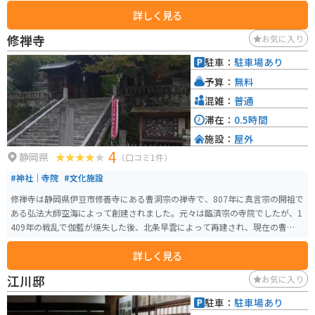
楽しめるスポットとなっています。
詳しく見る
修禅寺
お気に入り
駐車：
駐車場あり
予算：
無料
混雑：
普通
滞在：
0.5時間
施設：
屋外
4
静岡県
（口コミ1件）
#神社｜寺院
#文化施設
修禅寺は静岡県伊豆市修善寺にある曹洞宗の禅寺で、807年に真言宗の開祖で
ある弘法大師空海によって創建されました。元々は臨済宗の寺院でしたが、1
409年の戦乱で伽藍が焼失した後、北条早雲によって再建され、現在の曹洞宗
になりました。鎌倉時代には二代将軍源頼家が幽閉されるなど、千二百年に
詳しく見る
わたる歴史の中で様々な物語が生まれました。 修禅寺は修正会や節分、頼家
まつりなど様々な仏事や祭事を行っています。東京からは約一時間、名古屋
江川邸
お気に入り
からは約二時間の距離にあり、修善寺温泉街と合わせて訪れるのがおすすめ
です。
駐車：
駐車場あり