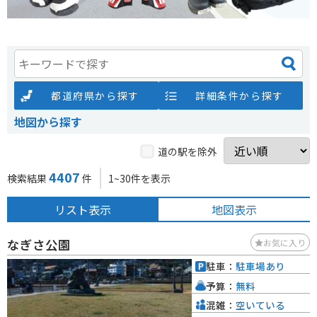
都道府県から探す
詳細条件から探す
地図から探す
道の駅を除外
4407
検索結果
件
1~30件を表示
リスト表示
地図表示
なぎさ公園
お気に入り
駐車：
駐車場あり
予算：
無料
混雑：
空いている