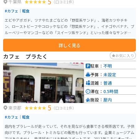
5
千葉県
（口コミ1件）
#カフェ｜軽食
エビやアボガド、ツナやたまごなどの「野菜系サンド」、海老カツやチキ
ン、ローストビーフやコロッケなどの「惣菜系サンド」、イチゴやバナナ、ブ
ルーベリーやマンゴーなどの「スイーツ系サンド」といった様々なサンドイ
ッチが販売されています。
詳しく見る
カフェ プラたく
お気に入り
駐車：
不明
予算：
未設定
混雑：
普通
滞在：
0.5時間
施設：
屋内
5
東京都
（口コミ1件）
#カフェ｜軽食
店内をプラレールが走っていて、それを見ながら食事できる喫茶店です。子供
向けです。プラレール・トミカなどの販売も行っています。企業ミュージアム
ではありません。鉄道好きにはお勧めスポットです。2013年ころにオープン