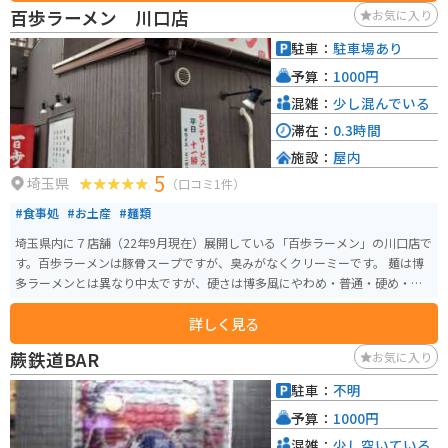
は順番待ちの行列がすごかったり、駐輪スペースに困る場合なども多いので
百歩ラーメン 川口店
お気に入り
すが、ここはそこまで大行列になることもなく、パチンコ屋さんの駐輪スペ
ースが使えるので、ちょっとした穴場かもしれません。
駐車：
駐車場あり
予算：
1000円
混雑：
少し混んでいる
滞在：
0.3時間
施設：
屋内
5
埼玉県
（口コミ1件）
#食事処
#お土産
#麺類
埼玉県内に７店舗（22年9月現在）展開している「百歩ラーメン」の川口店で
す。百歩ラーメンは豚骨スープですが、臭みがなくクリーミーです。 麺は博
多ラーメンとは異なり中太ですが、硬さは博多風にやわめ・普通・硬め・バ
リかた・はりがねから選ぶことができます。 替え玉を注文できるのも博多風
詳しく見る
です。店によって微妙に味が違うのですが、川口店はオリジナル（北浦和
店）の味に近いようです。お昼時は混んでいて、少し並ぶことになります。
蕨鉄道BAR
お気に入り
駐車：
不明
予算：
1000円
混雑：
少し空いている