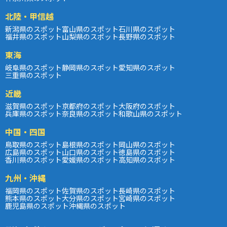
北陸・甲信越
新潟県のスポット
富山県のスポット
石川県のスポット
福井県のスポット
山梨県のスポット
長野県のスポット
東海
岐阜県のスポット
静岡県のスポット
愛知県のスポット
三重県のスポット
近畿
滋賀県のスポット
京都府のスポット
大阪府のスポット
兵庫県のスポット
奈良県のスポット
和歌山県のスポット
中国・四国
鳥取県のスポット
島根県のスポット
岡山県のスポット
広島県のスポット
山口県のスポット
徳島県のスポット
香川県のスポット
愛媛県のスポット
高知県のスポット
九州・沖縄
福岡県のスポット
佐賀県のスポット
長崎県のスポット
熊本県のスポット
大分県のスポット
宮崎県のスポット
鹿児島県のスポット
沖縄県のスポット