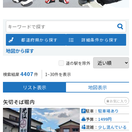
都道府県から探す
詳細条件から探す
地図から探す
道の駅を除外
4407
検索結果
件
1~30件を表示
リスト表示
地図表示
矢切そば堀内
お気に入り
駐車：
駐車場あり
予算：
1499円
混雑：
少し混んでいる