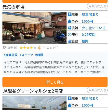
す。 また、食事処では、地元産の食材を使用した料理を楽しむことができま
元気の市場
お気に入り
す。おすすめは、新鮮な野菜をたっぷり使った「あんぎょううどん」です。
バイクで訪れる場合、道の駅に隣接する荒川河川敷には、広々とした無料駐
駐車：
駐車場あり
車場があります。ただし、土日祝日は混雑が予想されるため、早めの時間帯
予算：
1000円
に訪れることをおすすめします。周辺には、荒川の土手沿いを走るサイクリ
ングロードもあり、サイクリングを楽しむこともできます。
混雑：
少し空いている
滞在：
0.25時間
施設：
屋内
4
埼玉県
（口コミ1件）
#商業施設
#スイーツ
#麺類
元気の市場は、埼玉県越谷市にある自然食品のお店です。 独自のネットワー
クで仕入れた、有機栽培野菜や無農薬栽培のお米などを販売しています。 野
菜やお米以外にも様々な健康食品を取り扱っており、オーガニック食材が好
きなひとには嬉しい品揃えです。
詳しく見る
JA越谷グリーンマルシェ2号店
お気に入り
駐車：
駐車場あり
予算：
1000円