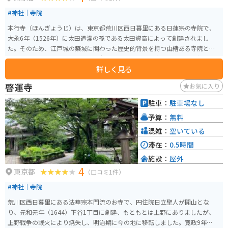
#神社｜寺院
本行寺（ほんぎょうじ）は、東京都荒川区西日暮里にある日蓮宗の寺院で、
大永6年（1526年）に太田道灌の孫である太田資高によって創建されまし
た。そのため、江戸城の築城に関わった歴史的背景を持つ由緒ある寺院とし
て知られています。また、「月見寺」とも呼ばれ、景勝の地としても親しま
詳しく見る
れています。境内には、俳人松尾芭蕉の門弟である田中道孝の句碑や、種田
山頭火の句碑があり、文学ファンにとっても興味深いスポットです。 特に、
啓運寺
お気に入り
山頭火の「ほっと月がある 東京に来てゐる」の句碑は注目されています。ま
た、本行寺は四季折々の花々が美しい庭園を持ち、癒されます。春には桜が
駐車：
駐車場なし
咲き誇り、多くの観光客が訪れます。アクセスも良好で、JR西日暮里駅から
予算：
無料
徒歩圏内にあり、観光の合間に立ち寄るのに便利な場所です。
混雑：
空いている
滞在：
0.5時間
施設：
屋外
4
東京都
（口コミ1件）
#神社｜寺院
荒川区西日暮里にある法華宗本門流のお寺で、円住院日立聖人が開山とな
り、元和元年（1644）下谷1丁目に創建、もともとは上野にありましたが、
上野戦争の戦火により焼失し、明治期に今の地に移転しました。寛政9年以東