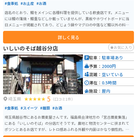
#食事処
#お土産
#お酒
店名のとおり、鰻をメインに各種料理を提供している飲食店です。メニュー
には鰻の蒲焼・鰻重などしか載っていませんが、黒板やホワイトボードに当
日メニューが掲載されており、どじょう鍋やマグロの中落など鰻以外の料理
も充実しています。 昼営業と夜営業の二部制で、夜は居酒屋的なお店になる
詳しく見る
ようですが、休日の昼などは昼酒を楽しむ地元の方々なども多く見られま
す。駐車場は店舗前に3台分のほか、店舗裏の月極駐車場も10台分程度確保さ
いしいのそば越谷分店
お気に入り
れています。バイクは店舗の横の駐輪場にも停められます。
駐車：
駐車場あり
予算：
2000円
混雑：
空いている
滞在：
0.5時間
施設：
屋内
5
埼玉県
（口コミ1件）
#食事処
#スイーツ
#麺類
#お酒
埼玉県越谷市にあるお蕎麦屋さんです。福島県会津地方の「宮古蕎麦集落」
にある「いしいのそば」の分店だそうです。農地と物流センターに挟まれて
ポツンとあるお店ですが、レトロ感あふれる外観や内装はかなり個性的。お
いしい十割蕎麦が食べられるのはもちろん、お酒やおつまみの種類も豊富