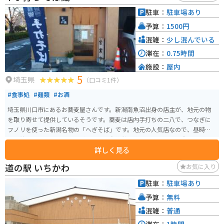
駐車：
駐車場あり
予算：
1500円
混雑：
少し混んでいる
滞在：
0.75時間
施設：
屋内
5
埼玉県
（口コミ1件）
#食事処
#麺類
#お酒
埼玉県川口市にあるお蕎麦屋さんです。新潟南魚沼出身の店主が、地元の物
を取り寄せて提供しているそうです。蕎麦は店内手打ちの二八で、つなぎに
フノリを使った新潟名物の「へぎそば」です。地元の人気店なので、昼時は
入店待ちになります。蕎麦がなくなり次第営業終了なので、ご注意を。
詳しく見る
道の駅 いちかわ
お気に入り
駐車：
駐車場あり
予算：
無料
混雑：
普通