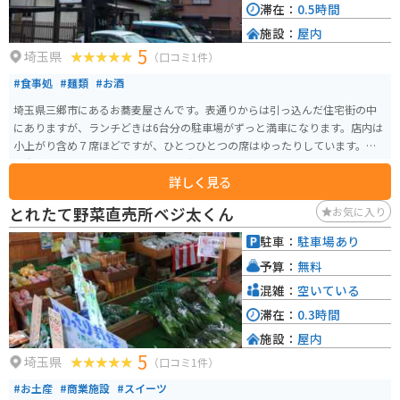
滞在：
0.5時間
施設：
屋内
5
埼玉県
（口コミ1件）
#食事処
#麺類
#お酒
埼玉県三郷市にあるお蕎麦屋さんです。表通りからは引っ込んだ住宅街の中
にありますが、ランチどきは6台分の駐車場がずっと満車になります。店内は
小上がり含め７席ほどですが、ひとつひとつの席はゆったりしています。漫
画本が置いてあるなど、気取らない庶民的なお店です。
詳しく見る
とれたて野菜直売所ベジ太くん
お気に入り
駐車：
駐車場あり
予算：
無料
混雑：
空いている
滞在：
0.3時間
施設：
屋内
5
埼玉県
（口コミ1件）
#お土産
#商業施設
#スイーツ