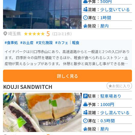
予算：
500円
混雑：
少し空いている
滞在：
1時間
施設：
屋内
5
埼玉県
（口コミ1件）
#食事処
#お土産
#文化施設
#カフェ｜軽食
イイナパークは川口市赤山にあり、高速道路からと一般道と2つの入口があり
ます。 四季折々の自然を堪能できるほか、軽食が食べられるレストラン・土
産物が買えるショップがあります。 休憩と散歩と両方楽しむ事ができる施設
です。
詳しく見る
KOUJI SANDWITCH
お気に入り
駐車：
駐車場あり
予算：
1000円
混雑：
少し混んでいる
滞在：
0.5時間
施設：
屋内