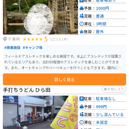
駐車：
駐車場あり
予算：
2000円
混雑：
普通
滞在：
3時間
施設：
屋外
5
千葉県
（口コミ1件）
#商業施設
#キャンプ場
フィールドアスレチックを楽しめる施設です。水上にアスレチックが設置さ
れているエリアもあり、合計80程度のアスレチックを楽しむことができま
す。また、オートキャンプやバーベキューを行うこともできます。園内に様々
な種類の花が咲いているエリアもあります。
詳しく見る
手打ちうどん ひら田
お気に入り
駐車：
駐車場なし
予算：
999円
混雑：
少し混んでいる
滞在：
未設定