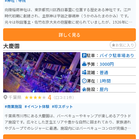
#神社｜寺院
向陵稲荷神社は、東京都荒川区西日暮里に位置する歴史ある神社です。江戸
時代初期に創建され、主祭神は宇迦之御魂神（うかのみたまのかみ）です。
元々は秋田藩主・佐竹右京大夫の抱屋敷に祀られていましたが、1926年に現
在地に遷座しました。見どころは、美しい境内とその歴史的背景です。現社
詳しく見る
殿は1971年に改築されたもので、伝統的な神社建築を楽しむことができま
す。特に春の桜の季節には境内が美しく彩られ、多くの参拝者が訪れます。
大慶園
お気に入り
また、向陵稲荷神社は学業成就や受験合格のご利益があるとされ、近年では
特に受験生の参拝者が増えています。初詣や例大祭の時期には、多くの参拝
駐車：
バイク駐車場あり
者で賑わい、地元の人々に親しまれています。アクセスも良好で、JR日暮里
予算：
3000円
駅や西日暮里駅から徒歩圏内にあります。観光の際にはぜひ立ち寄りたいス
ポットです。
混雑：
普通
滞在：
1時間
施設：
屋内
4
千葉県
（口コミ1件）
#商業施設
#イベント体験
#珍スポット
千葉県市川市にある大慶園は、バーベキューやキャンプが楽しめるアウトド
ア施設です。広々とした芝生エリアや豊かな自然に囲まれており、家族連れ
やグループでのレジャーに最適。施設内にはバーベキューコンロが完備され
ているため、手ぶらで訪れても気軽にアウトドア料理が楽しめます。バイク