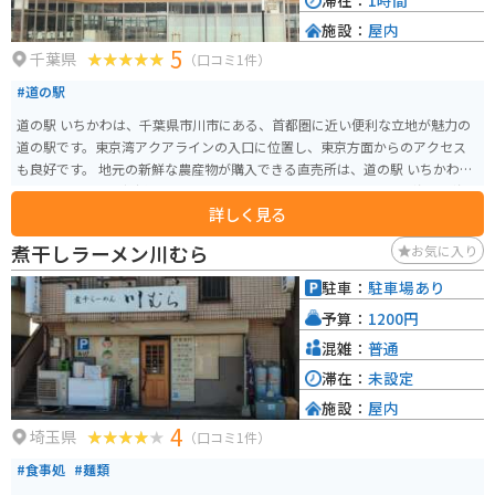
滞在：
1時間
施設：
屋内
5
千葉県
（口コミ1件）
#道の駅
道の駅 いちかわは、千葉県市川市にある、首都圏に近い便利な立地が魅力の
道の駅です。東京湾アクアラインの入口に位置し、東京方面からのアクセス
も良好です。 地元の新鮮な農産物が購入できる直売所は、道の駅 いちかわの
目玉の一つです。朝採れの野菜や果物はもちろんのこと、地元産の海苔や海
詳しく見る
産物の加工品など、お土産にも最適な品々が並びます。 また、レストランで
は、地元産の食材をふんだんに使った料理を楽しむことができます。東京湾
煮干しラーメン川むら
お気に入り
を一望できる展望デッキも併設されており、ドライブの休憩に最適です。 バ
イクで訪れる場合、道の駅 いちかわには、広々とした駐車場が完備されてい
駐車：
駐車場あり
るので安心です。ツーリングの途中に立ち寄り、地元のグルメや景色を楽し
予算：
1200円
むのはいかがでしょうか。 周辺には、江戸川や国府台など、自然豊かな観光
スポットも点在しています。少し足を延ばせば、東京ディズニーリゾートに
混雑：
普通
もアクセス可能です。
滞在：
未設定
施設：
屋内
4
埼玉県
（口コミ1件）
#食事処
#麺類