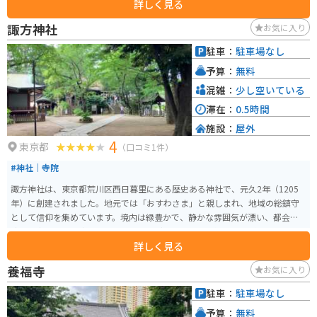
詳しく見る
ツーリングの途中に立ち寄るのにも便利な立地で、駐輪場も整備されていま
す。周辺には観光スポットも多く、ツーリングの休憩ポイントとしてもおす
諏方神社
お気に入り
すめです。天候に応じて施設の利用状況を事前に確認することをお忘れな
く。
駐車：
駐車場なし
予算：
無料
混雑：
少し空いている
滞在：
0.5時間
施設：
屋外
4
東京都
（口コミ1件）
#神社｜寺院
諏方神社は、東京都荒川区西日暮里にある歴史ある神社で、元久2年（1205
年）に創建されました。地元では「おすわさま」と親しまれ、地域の総鎮守
として信仰を集めています。境内は緑豊かで、静かな雰囲気が漂い、都会の
喧騒を忘れさせる癒しの空間です。見どころは、創建以来800年以上の歴史を
詳しく見る
持つ社殿や、江戸時代に太田道灌が神領を寄進したことに由来する伝統的な
建造物です。特に、境内にある大鳥居は見応えがあります。 また、3年に一度
養福寺
お気に入り
行われる「大祭」は、多くの参拝者で賑わい、地域の重要な行事となってい
ます。アクセスも良好で、JR山手線の西日暮里駅から徒歩3分という便利な立
駐車：
駐車場なし
地にあります。谷中や根津などの観光エリアと併せて訪れると、さらに楽し
予算：
無料
めるスポットです。