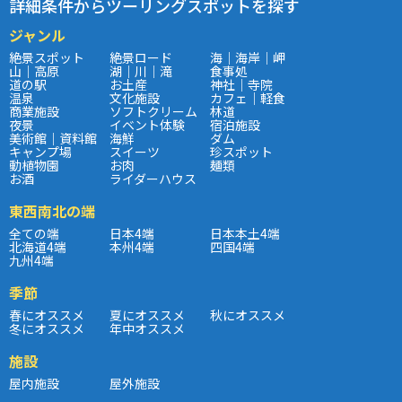
詳細条件からツーリングスポットを探す
ジャンル
絶景スポット
絶景ロード
海｜海岸｜岬
山｜高原
湖｜川｜滝
食事処
道の駅
お土産
神社｜寺院
温泉
文化施設
カフェ｜軽食
商業施設
ソフトクリーム
林道
夜景
イベント体験
宿泊施設
美術館｜資料館
海鮮
ダム
キャンプ場
スイーツ
珍スポット
動植物園
お肉
麺類
お酒
ライダーハウス
東西南北の端
全ての端
日本4端
日本本土4端
北海道4端
本州4端
四国4端
九州4端
季節
春にオススメ
夏にオススメ
秋にオススメ
冬にオススメ
年中オススメ
施設
屋内施設
屋外施設