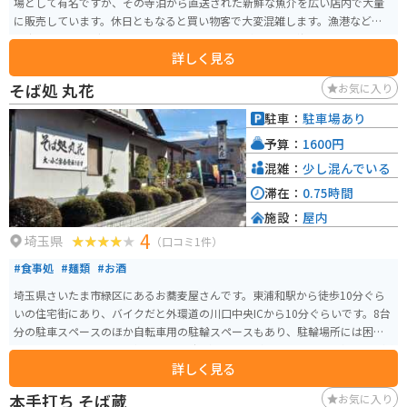
場として有名ですが、その寺泊から直送された新鮮な魚介を広い店内で大量
に販売しています。休日ともなると買い物客で大変混雑します。漁港などへ買
い出しツーリングに行くひとも多いと思いますが、ここは海の近くで買うの
詳しく見る
と同じぐらい魚介類の買い物が楽しめるので、遠乗りする時間がないときの
目的地としておすすめです。
そば処 丸花
お気に入り
駐車：
駐車場あり
予算：
1600円
混雑：
少し混んでいる
滞在：
0.75時間
施設：
屋内
4
埼玉県
（口コミ1件）
#食事処
#麺類
#お酒
埼玉県さいたま市緑区にあるお蕎麦屋さんです。東浦和駅から徒歩10分ぐら
いの住宅街にあり、バイクだと外環道の川口中央ICから10分ぐらいです。8台
分の駐車スペースのほか自転車用の駐輪スペースもあり、駐輪場所には困ら
ないでしょう。地元の人気店で、昼時は混むことが多いようです。名物の「通
詳しく見る
船堀そば」が人気です。
本手打ち そば蔵
お気に入り