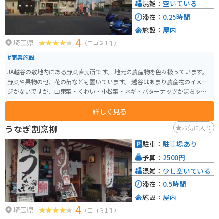
混雑：
空いている
滞在：
0.25時間
施設：
屋内
4
埼玉県
（口コミ1件）
#商業施設
JA越谷の敷地内にある野菜直売所です。 地元の農産物を色々扱っています。
野菜や果物の他、花の苗なども置いています。 越谷はあまり農産物のイメー
ジがないですが、山東菜・くわい・小松菜・ネギ・バターナッツかぼちゃな
どの特産品があります。
詳しく見る
うなぎ割烹柳
お気に入り
駐車：
駐車場あり
予算：
2500円
混雑：
少し空いている
滞在：
0.5時間
施設：
屋内
4
埼玉県
（口コミ1件）