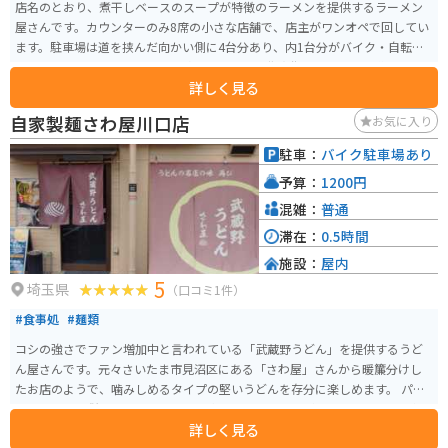
店名のとおり、煮干しベースのスープが特徴のラーメンを提供するラーメン
屋さんです。カウンターのみ8席の小さな店舗で、店主がワンオペで回してい
ます。駐車場は道を挟んだ向かい側に4台分あり、内1台分がバイク・自転車
用のスペースとなっています。埼玉県川口市の住宅街にあり、外環道からの
詳しく見る
アクセスが良好です。
自家製麺さわ屋川口店
お気に入り
駐車：
バイク駐車場あり
予算：
1200円
混雑：
普通
滞在：
0.5時間
施設：
屋内
5
埼玉県
（口コミ1件）
#食事処
#麺類
コシの強さでファン増加中と言われている「武蔵野うどん」を提供するうど
ん屋さんです。元々さいたま市見沼区にある「さわ屋」さんから暖簾分けし
たお店のようで、噛みしめるタイプの堅いうどんを存分に楽しめます。 パチ
ンコ屋さんに併設されているという変わった立地ですが、味にはもちろん何
詳しく見る
も関係なく、間違いのない本格的なうどん屋さんです。武蔵野うどんのお店