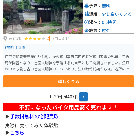
り、地域の人々から厚い信仰を集めています。寺院の落ち着いた雰囲気の中
予算：
無料
で、心静かに祈りを捧げることができます。
混雑：
少し空いている
滞在：
0.5時間
施設：
屋外
4
東京都
（口コミ1件）
#神社｜寺院
江戸初期慶安元年(1648年)、後の徳川幕府第四代将軍徳川家綱の乳母、三沢
局が開基となり、七面大明神を守護する別当寺として開創されました。江戸
の中でも最も古い七面大明神の一つであり、江戸時代前期から江戸名所の一
つとして知られ、多くの参詣者を集めました。特に江戸城大奥から信仰を集
詳しく見る
め、正室の代参（本人に代わっての参拝）や、女中の祈願が盛んに行われた
ことで知られています。また、延命院は「谷中七福神巡り」の一環として訪
れることも多く、観光スポットとして人気があります。特に初詣や節分の時
1~30件/4407件
>
期には、多くの参拝者が訪れます。
不要になったバイク用品高く売れます！
▶︎
手数料無料の宅配買取
実際に売ってみた体験談
▶︎
こちら