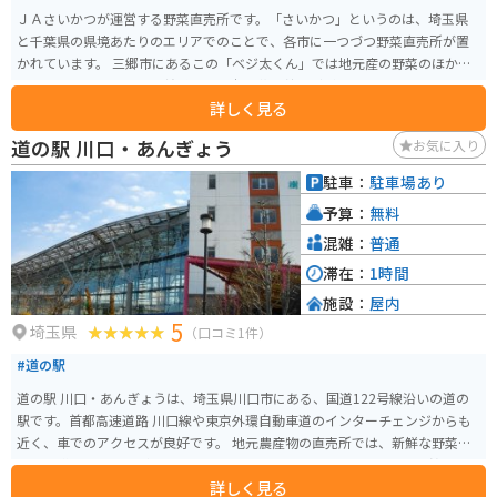
ＪＡさいかつが運営する野菜直売所です。「さいかつ」というのは、埼玉県
と千葉県の県境あたりのエリアでのことで、各市に一つづつ野菜直売所が置
かれています。 三郷市にあるこの「ベジ太くん」では地元産の野菜のほか
に、他県の野菜・お茶・煎餅・もち米・花の苗などが販売されています。野
詳しく見る
菜は午後になると売り切れてしまうものもあるので、買い物に行くなら午前
中の方がよいかも知れません。 野菜以外の食材も販売されていますので、食
道の駅 川口・あんぎょう
お気に入り
料品の買い出しにも使えます。店内はそれほど広くはないですが、普通のス
ーパーには置いていなそうな自家製のお餅なども売られていて、ちょっと面
駐車：
駐車場あり
白いです。
予算：
無料
混雑：
普通
滞在：
1時間
施設：
屋内
5
埼玉県
（口コミ1件）
#道の駅
道の駅 川口・あんぎょうは、埼玉県川口市にある、国道122号線沿いの道の
駅です。首都高速道路 川口線や東京外環自動車道のインターチェンジからも
近く、車でのアクセスが良好です。 地元農産物の直売所では、新鮮な野菜や
果物を購入することができます。特に、川口市の特産品である「川口鋳物」
詳しく見る
を使用した鍋やフライパンなどの調理器具も販売しており、お土産に最適で