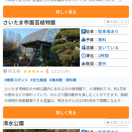
しました。
詳しく見る
さいたま市園芸植物園
お気に入り
駐車：
駐車場あり
予算：
無料
混雑：
空いている
滞在：
1時間
施設：
屋外
4
埼玉県
（口コミ1件）
#絶景スポット
#文化施設
#美術館｜資料館
さいたま市緑区の大崎公園内にある公立の植物園で、入場無料です。約1万本
の樹木などが植わっていて、のんびり園内散歩を楽しむことができます。南国
の植物が多数観察できる温室は、残念ながら2025年5月末で閉館になるそう
です。屋外にも「あじさいロード」「椿園」「見本庭園」などで、季節の花
詳しく見る
を見ることができます。
清水公園
お気に入り