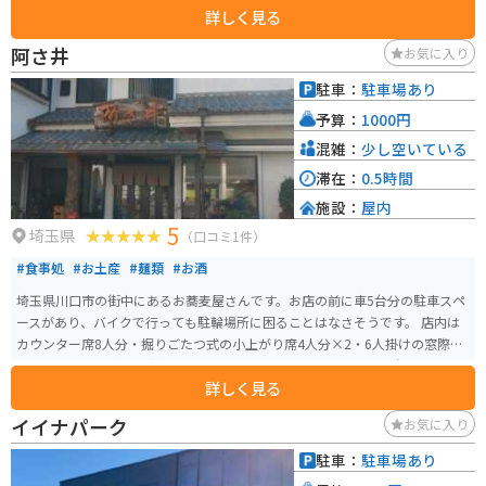
詳しく見る
で、居酒屋としても優秀と思われるほか、くずきりや蕎麦団子などの甘味も
取り揃えています。昼営業は14時までで、蕎麦は売り切れてしまうこともあ
阿さ井
お気に入り
るそうなので、要注意。
駐車：
駐車場あり
予算：
1000円
混雑：
少し空いている
滞在：
0.5時間
施設：
屋内
5
埼玉県
（口コミ1件）
#食事処
#お土産
#麺類
#お酒
埼玉県川口市の街中にあるお蕎麦屋さんです。お店の前に車5台分の駐車スペ
ースがあり、バイクで行っても駐輪場所に困ることはなさそうです。 店内は
カウンター席8人分・掘りごたつ式の小上がり席4人分×2・6人掛けの窓際テ
ーブル席の他、奥にお座敷もあるようです。こちらのメニューは全体的にリ
詳しく見る
ーズナブル。本格的なお蕎麦なのにとても良心的です。
イイナパーク
お気に入り
駐車：
駐車場あり