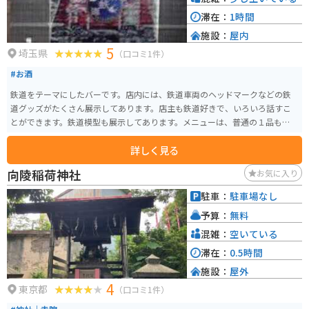
滞在：
1時間
施設：
屋内
5
埼玉県
（口コミ1件）
#お酒
鉄道をテーマにしたバーです。店内には、鉄道車両のヘッドマークなどの鉄
道グッズがたくさん展示してあります。店主も鉄道好きで、いろいろ話すこ
とができます。鉄道模型も展示してあります。メニューは、普通の１品ものが
メインです。
詳しく見る
向陵稲荷神社
お気に入り
駐車：
駐車場なし
予算：
無料
混雑：
空いている
滞在：
0.5時間
施設：
屋外
4
東京都
（口コミ1件）