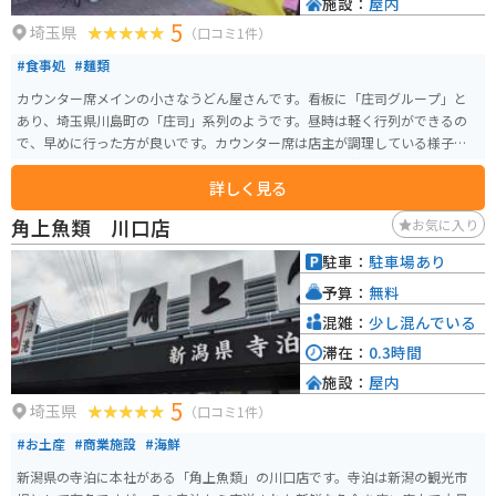
施設：
屋内
5
埼玉県
（口コミ1件）
#食事処
#麺類
カウンター席メインの小さなうどん屋さんです。看板に「庄司グループ」と
あり、埼玉県川島町の「庄司」系列のようです。昼時は軽く行列ができるの
で、早めに行った方が良いです。カウンター席は店主が調理している様子が
よく見えるオープンキッチンになっており、カウンター越しに店主と会話も
詳しく見る
できます。 駐車場は少し離れた場所に2台分確保されていますが、お店の前の
歩道が広いので、バイク1台程度だったら停められます。
角上魚類 川口店
お気に入り
駐車：
駐車場あり
予算：
無料
混雑：
少し混んでいる
滞在：
0.3時間
施設：
屋内
5
埼玉県
（口コミ1件）
#お土産
#商業施設
#海鮮
新潟県の寺泊に本社がある「角上魚類」の川口店です。寺泊は新潟の観光市