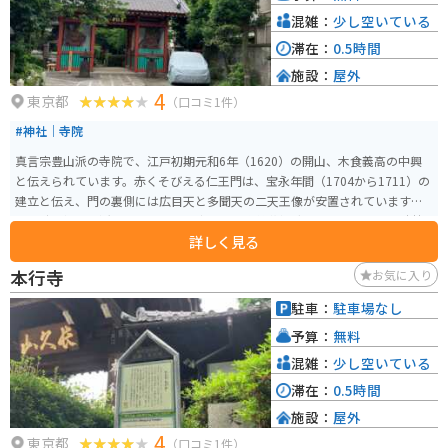
混雑：
少し空いている
滞在：
0.5時間
施設：
屋外
4
東京都
（口コミ1件）
#神社｜寺院
真言宗豊山派の寺院で、江戸初期元和6年（1620）の開山、木食義高の中興
と伝えられています。赤くそびえる仁王門は、宝永年間（1704から1711）の
建立と伝え、門の裏側には広目天と多聞天の二天王像が安置されています。
江戸時代初期に活躍した俳人西山宗因の「梅翁花樽碑」をはじめとする談林
詳しく見る
派歴代の句碑、柏木如亭の碑、自堕落先生の墓などがあります。春には桜が
咲き誇り、花見スポットとしても人気があります。
本行寺
お気に入り
駐車：
駐車場なし
予算：
無料
混雑：
少し空いている
滞在：
0.5時間
施設：
屋外
4
東京都
（口コミ1件）