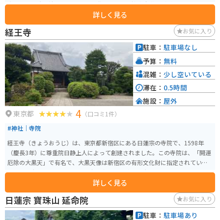
光雲作の木造毘沙門天像、荒川区登録文化財の銘庚申塔などがあり見ごたえ
詳しく見る
のあるお寺です。
経王寺
お気に入り
駐車：
駐車場なし
予算：
無料
混雑：
少し空いている
滞在：
0.5時間
施設：
屋外
4
東京都
（口コミ1件）
#神社｜寺院
経王寺（きょうおうじ）は、東京都新宿区にある日蓮宗の寺院で、1598年
（慶長3年）に尊重院日静上人によって創建されました。この寺院は、「開運
厄除の大黒天」で有名で、大黒天像は新宿区の有形文化財に指定されていま
す。この大黒天像は、火災から寺を守る「火防せの大黒」としても信仰され
詳しく見る
ています。境内には、古くからの伝統を感じさせる社殿や石碑があり、訪れ
る人々に歴史と静寂を感じさせます。 また、経王寺は四季折々の花が咲き誇
日蓮宗 寶珠山 延命院
お気に入り
る美しい庭園も持ち、特に春には桜が見事に咲き誇ります。さらに、経王寺
では水子供養やペット供養、厄除け、商売繁盛などのご祈祷も行われてお
駐車：
駐車場あり