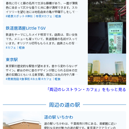
春先に行くと藤の名所で立派な藤棚があり、一面が薄紫
色に染まって仄かな香りと共に春が満喫できます。スカ
イツリーを望む池には地名由来の亀が甲羅干しをしてい
て可愛いです。 直ぐ側には老舗和菓子の船橋屋さんがあ
#絶景スポット
#神社｜寺院
#カフェ｜軽食
り葛餅が有名ですが、こちらの軒先にも藤棚があり雰囲
気を盛り上げてくれます。
鉄道居酒屋Little TGV
鉄道をテーマにしたメイド喫茶です。店員は、若い女性
です。メニューも凝っていて、鉄道路線の名前が入って
います。オリジナル切符ももらえます。店員さんの写真
撮影禁止でしたが、店内の風景は撮影可能です。店内に
#カフェ｜軽食
は、鉄道模型・グッズも展示してあります。イベントも
行われます。
東京駅
東京駅の歴史的な駅舎が望めます。昔から変わらないデ
ザイン。都会の中に昔のデザインが感じられる日本の交
通の玄関口ともいえる東京駅。周辺には丸の内や八重洲
といったオフィス街が形成されている。近年ではKITTE
#商業施設
#食事処
#お土産
#カフェ｜軽食
やグランスタ東京などの商業施設が登場するなど、ます
ます活気を帯びているエリアとしても注目されている。
「周辺のレストラン・カフェ」をもっと見る
今回は100年以上東京の象徴として存在している。
周辺の道の駅
道の駅 いちかわ
道の駅 いちかわは、千葉県市川市にある、首都圏に近い
便利な立地が魅力の道の駅です。東京湾アクアラインの