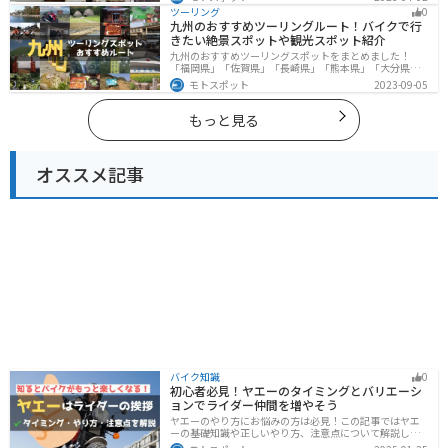
ットも多数あります。バイクで滋賀県にツーリングに行
ツーリング
0
く際は参考にしてください。
九州のおすすめツーリングルート！バイクで行
きたい絶景スポットや観光スポット紹介
九州のおすすめツーリングスポットをまとめました！
「福岡県」「佐賀県」「長崎県」「熊本県」「大分県」
「宮崎都」「鹿児島県」の各県の観光地紹介します。自
モトスポット
2023-09-05
然豊かな山々や湖、温泉地が点在し、四季折々の景色を
楽しめるスポットが多数あります。バイクで九州にツー
リングに行く際は参考にしてください。
もっと見る
オススメ記事
バイク知識
0
初心者必見！ヤエーのタイミングとバリエーシ
ョンでライダー仲間を増やそう
ヤエーのやり方にお悩みの方は必見！この記事ではヤエ
ーの基礎知識や正しいやり方、注意点について解説しま
す。実はヤエーには、ツーリング中の連帯感を高める効