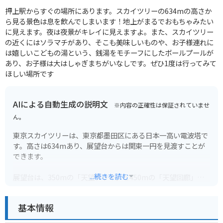
押上駅からすぐの場所にあります。スカイツリーの634mの高さか
ら見る景色は息を飲んでしまいます！地上がまるでおもちゃみたい
に見えます。夜は夜景がキレイに見えますよ。また、スカイツリー
の近くにはソラマチがあり、そこも美味しいものや、お子様連れに
は嬉しいこどもの湯という、銭湯をモチーフにしたボールプールが
あり、お子様は大はしゃぎまちがいなしです。ぜひ1度は行ってみて
ほしい場所です
AIによる自動生成の説明文
※内容の正確性は保証されていませ
ん。
東京スカイツリーは、東京都墨田区にある日本一高い電波塔で
す。高さは634mあり、展望台からは関東一円を見渡すことが
できます。
...続きを読む
展望台は、350mの「天望デッキ」と450mの「天望回廊」の2
つがあり、どちらも素晴らしい景色を楽しむことができます。
特に、天望回廊は、ガラス張りのチューブ型の通路になってお
基本情報
り、空中散歩をしているような感覚を味わえます。