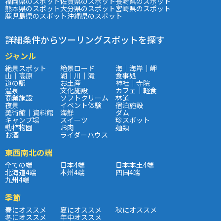
福岡県のスポット
佐賀県のスポット
長崎県のスポット
熊本県のスポット
大分県のスポット
宮崎県のスポット
鹿児島県のスポット
沖縄県のスポット
詳細条件からツーリングスポットを探す
ジャンル
絶景スポット
絶景ロード
海｜海岸｜岬
山｜高原
湖｜川｜滝
食事処
道の駅
お土産
神社｜寺院
温泉
文化施設
カフェ｜軽食
商業施設
ソフトクリーム
林道
夜景
イベント体験
宿泊施設
美術館｜資料館
海鮮
ダム
キャンプ場
スイーツ
珍スポット
動植物園
お肉
麺類
お酒
ライダーハウス
東西南北の端
全ての端
日本4端
日本本土4端
北海道4端
本州4端
四国4端
九州4端
季節
春にオススメ
夏にオススメ
秋にオススメ
冬にオススメ
年中オススメ