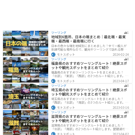
ツーリング
1
地域別6箇所、日本の端まとめ｜最北端・最東
端・最西端・最南端に行く
日本の色々な端を地域別にまとめました！全て一般人が
到達可能な場所なので、観光やツーリングで訪れる際の
参考にしてください。
モトスポット
2024-02-24
ツーリング
0
福島県のおすすめツーリングルート！絶景スポ
ットや観光スポットをまとめて紹介
福島県のおすすめツーリングルートをまとめました！
「北部」「東部」「西部」の3つのルート紹介します。内
陸部には山々が連なり、海岸線は太平洋に面してるので
モトスポット
2023-04-17
観光スポットが多数あります。バイクで福島県にツーリ
ツーリング
0
ングに行く際は参考にしてください。
埼玉県のおすすめツーリングルート！絶景スポ
ットや観光スポットをまとめて紹介
埼玉県のおすすめツーリングルートをまとめました！
「西部」「北部」「南部」の3つのルート紹介します。自
然豊かな西側と街中の東側で違った楽しみ方ができま
モトスポット
2023-03-16
す。バイクで埼玉県にツーリングに行く際は参考にして
ツーリング
0
ください。
滋賀県のおすすめツーリングルート！絶景スポ
ットや観光スポットをまとめて紹介
滋賀県のおすすめツーリングルートをまとめました！
「北部」「南部」の2つのルート紹介します。琵琶湖だけ
でなく、比叡山ドライブウェイなどの山を楽しめるスポ
モトスポット
2023-04-02