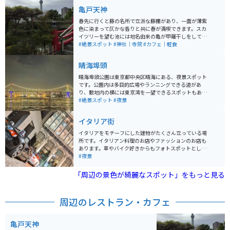
亀戸天神
春先に行くと藤の名所で立派な藤棚があり、一面が薄紫
色に染まって仄かな香りと共に春が満喫できます。スカ
イツリーを望む池には地名由来の亀が甲羅干しをしてい
て可愛いです。 直ぐ側には老舗和菓子の船橋屋さんがあ
#絶景スポット
#神社｜寺院
#カフェ｜軽食
り葛餅が有名ですが、こちらの軒先にも藤棚があり雰囲
気を盛り上げてくれます。
晴海埠頭
晴海埠頭公園は東京都中央区晴海にある、夜景スポット
です。公園内は多目的広場やランニングできる道があ
り、敷地内の横には東京湾を一望できるスポットもあり
ます。 1人で行くのよし、カップルや付き合う前のデー
#絶景スポット
#夜景
トに行っても良しで土日祝日でも混雑はしていないので
気軽に立ち寄れるスポットになります
イタリア街
イタリアをモチーフにした建物がたくさん立っている場
所です。イタリアン料理のお店やファッションのお店も
あります。車やバイク好きからもフォトスポットとして
人気の場所となっています。オフィスやホテル、住宅も
#夜景
ある為、夜間のエンジン音などには注意するようにしま
しょう。
「周辺の景色が綺麗なスポット」をもっと見る
周辺のレストラン・カフェ
亀戸天神