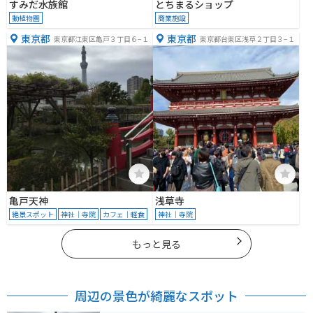
すみだ水族館
とちまるショップ
動植物園
商業施設
東京都
東京都
東京都江東区亀戸３丁目６−１
東京都台東区浅草２丁目３−１
亀戸天神
浅草寺
絶景スポット
神社｜寺院
カフェ｜軽食
神社｜寺院
もっと見る
周辺の景色が綺麗なスポット