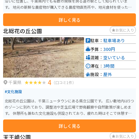
沿いに位置し、千葉県内でも有数の規模を誇る道の駅として知られていま
す。 地元の新鮮な農産物が購入できる農産物直売所や、地元食材を使ったレ
ストランなどが人気です。特に、名産の落花生を使ったピーナッツソフトク
詳しく見る
リームは、道の駅 しょうなんを訪れたらぜひ味わいたい一品です。 バイクで
訪れる場合、道の駅 しょうなんには広々とした駐車場が完備されているため
北総花の丘公園
お気に入り
安心です。休憩スペースも充実しており、ツーリングの途中に立ち寄るのに
最適な場所と言えるでしょう。 道の駅 しょうなん周辺には、航空科学博物館
駐車：
駐車場あり
や成田ゆめ牧場など、観光スポットも充実しています。少し足を延ばせば、成
予算：
300円
田山新勝寺や成田空港なども訪れることができます。
混雑：
空いている
滞在：
3時間
施設：
屋外
4
千葉県
（口コミ1件）
#文化施設
北総花の丘公園は、千葉ニュータウンにある県立公園です。 広い敷地内は5つ
のゾーンに別れており、調整池や芝生広場で野鳥観察や自然散策が楽しめま
す。 休憩所も兼ねた文化施設も併設されており、疲れた時はそこで休憩する
こともできます。 また、緑の相談所という施設が設置されていて、そこでは
詳しく見る
専門のコンシェルジュによる植物についての無料相談を行っています。ガー
デニングや植物好きの人にはオススメの施設です。
天王崎公園
お気に入り