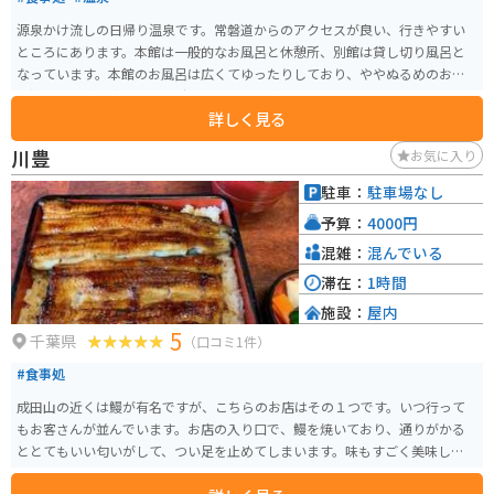
源泉かけ流しの日帰り温泉です。常磐道からのアクセスが良い、行きやすい
ところにあります。本館は一般的なお風呂と休憩所、別館は貸し切り風呂と
なっています。本館のお風呂は広くてゆったりしており、ややぬるめのお湯
に浸かりながら癒しのひと時を過ごすことができます。
詳しく見る
川豊
お気に入り
駐車：
駐車場なし
予算：
4000円
混雑：
混んでいる
滞在：
1時間
施設：
屋内
5
千葉県
（口コミ1件）
#食事処
成田山の近くは鰻が有名ですが、こちらのお店はその１つです。いつ行って
もお客さんが並んでいます。お店の入り口で、鰻を焼いており、通りがかる
ととてもいい匂いがして、つい足を止めてしまいます。味もすごく美味しいで
す。