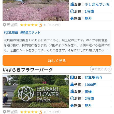
ーク」を使用した加工品なども販売されています。
混雑：
少し混んでいる
滞在：
1時間
施設：
屋外
5
茨城県
（口コミ1件）
#文化施設
#絶景スポット
茨城県の筑波山近くにある石岡市にある、風土記の丘です。のどかな田舎道
を通り抜け、目的地に着きます。公園のような存在で、子供が遊べる遊具があ
り、芝生にシートをひいてゆっくりできます。４月にはしだれ桜が見ごろ
で、水辺にぐるりと見事なしだれ桜並木があります。写真を撮ると背景がし
詳しく見る
だれ桜のピンクに染まり、とてもいい写真が撮れます。
いばらきフラワーパーク
お気に入り
駐車：
駐車場あり
予算：
1000円
混雑：
普通
滞在：
2時間
施設：
屋外
5
茨城県
（口コミ1件）