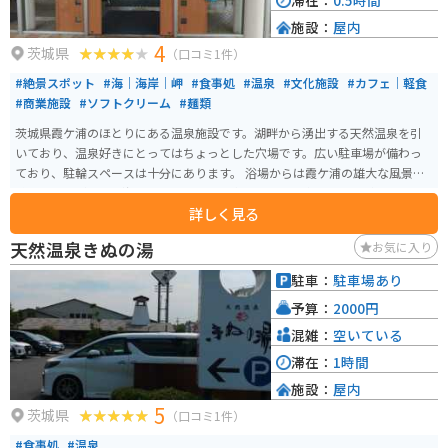
滞在：
0.5時間
施設：
屋内
4
茨城県
（口コミ1件）
#絶景スポット
#海｜海岸｜岬
#食事処
#温泉
#文化施設
#カフェ｜軽食
#商業施設
#ソフトクリーム
#麺類
茨城県霞ケ浦のほとりにある温泉施設です。湖畔から湧出する天然温泉を引
いており、温泉好きにとってはちょっとした穴場です。広い駐車場が備わっ
ており、駐輪スペースは十分にあります。 浴場からは霞ケ浦の雄大な風景を
眺めることができ、海辺とはまた違った水辺の景色を楽しむことができます。
詳しく見る
隣接する「コテラスマルシェ＆カフェ」では、地場野菜などを販売していま
す。
天然温泉きぬの湯
お気に入り
駐車：
駐車場あり
予算：
2000円
混雑：
空いている
滞在：
1時間
施設：
屋内
5
茨城県
（口コミ1件）
#食事処
#温泉