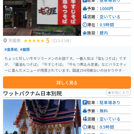
駐車：
駐車場あり
している方におすすめの道の駅です。
予算：
1000円
混雑：
空いている
滞在：
0.5時間
施設：
屋内
5
茨城県
（口コミ1件）
#食事処
#麺類
ちょっと珍しい牛モツラーメンのお店です。一番人気は「塩もつそば」です
が、「醤油もつそば」「牛すじそば」「牛もつ煮込み定食」などバラエティ
ーに富んだメニューが用意されています。国道294号線沿いの分かりやすい、
常磐道からのアクセスも良い場所にあります。モツは芝浦食肉市場から仕入
詳しく見る
れているそうです。
ワットパクナム日本別院
お気に入り
駐車：
駐車場あり
予算：
無料
混雑：
空いている
滞在：
0.5時間