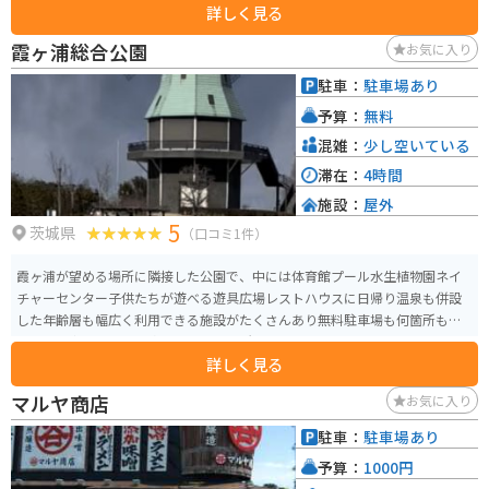
詳しく見る
霞ヶ浦総合公園
お気に入り
駐車：
駐車場あり
予算：
無料
混雑：
少し空いている
滞在：
4時間
施設：
屋外
5
茨城県
（口コミ1件）
霞ヶ浦が望める場所に隣接した公園で、中には体育館プール水生植物園ネイ
チャーセンター子供たちが遊べる遊具広場レストハウスに日帰り温泉も併設
した年齢層も幅広く利用できる施設がたくさんあり無料駐車場も何箇所もあ
り、一日中過ごしても飽き足らない場所となっている。
詳しく見る
マルヤ商店
お気に入り
駐車：
駐車場あり
予算：
1000円