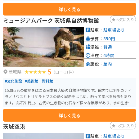
総の小江戸」と呼ばれる水郷の町で、かつては、川越市、栃木市と並んで関
詳しく見る
東三大小江戸に数えられており、小野川を中心に土蔵造りの商家や町屋が軒
を連ねている。
ミュージアムパーク 茨城県自然博物館
お気に入り
駐車：
駐車場あり
予算：
850円
混雑：
普通
滞在：
4時間
施設：
屋内
5
茨城県
（口コミ1件）
#文化施設
#美術館｜資料館
15.8haもの敷地をほこる日本最大級の自然博物館です。館内では羽毛のティ
ラノサウスとトリケラトプスの動く展示をはじめ、触って学べる展示もあり
ます。 鉱石や昆虫、古代の生き物の化石など様々な展示があり、水の生き物
のブースでは海の生き物の展示はもちろんイワナやアユ、ヒトデやネコザメ
詳しく見る
など実際に水槽で泳いでいる姿を見ることもできます。また、中庭には巨大
なダイオウイカもいるので近くでみると迫力満点です。 駐車場は料金がかか
茨城空港
お気に入り
りませんし、かなり広めなので混雑時でも止められないことはないと思いま
す。
駐車：
駐車場あり