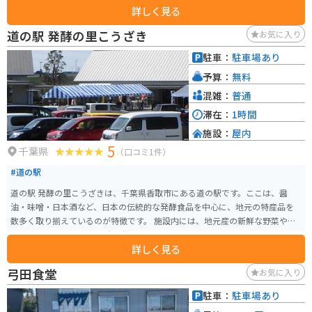
詳しく見る
道の駅 発酵の里こうざき
お気に入り
駐車：
駐車場あり
予算：
無料
混雑：
普通
滞在：
1時間
施設：
屋内
5
千葉県
（口コミ1件）
#道の駅
道の駅 発酵の里こうざきは、千葉県香取市にある道の駅です。ここは、醤
油・味噌・日本酒など、日本の伝統的な発酵食品を中心に、地元の特産品を
数多く取り揃えているのが特徴です。 施設内には、地元産の新鮮な野菜や果
物を販売する農産物直売所、発酵食品を販売する専門店、そして軽食コーナ
詳しく見る
ーがあります。軽食コーナーでは、地元産の食材を使った料理や、発酵食品
を使った珍しいメニューを楽しむことができます。 バイクで訪れる場合、道
弓田食堂
お気に入り
の駅には広々とした駐車場が完備されているので安心です。周辺には、風情
ある街並みが続く佐原の町並み保存地区や、利根川沿いの広大な田園風景な
駐車：
駐車場あり
ど、ツーリングに最適なスポットも点在しています。特に、道の駅からほど近