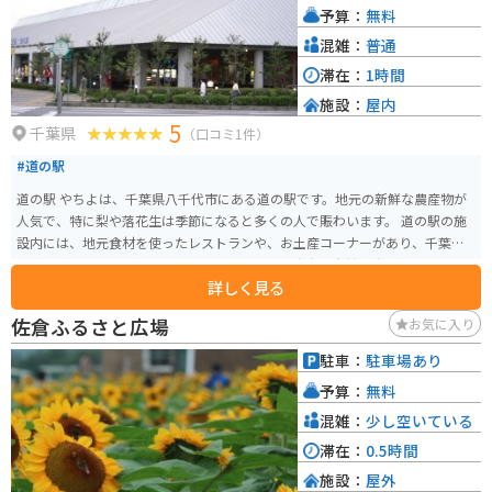
予算：
無料
混雑：
普通
滞在：
1時間
施設：
屋内
5
千葉県
（口コミ1件）
#道の駅
道の駅 やちよは、千葉県八千代市にある道の駅です。地元の新鮮な農産物が
人気で、特に梨や落花生は季節になると多くの人で賑わいます。 道の駅の施
設内には、地元食材を使ったレストランや、お土産コーナーがあり、千葉の
味覚を楽しむことができます。また、周辺には広大な自然が広がり、サイク
詳しく見る
リングコースとしても人気があります。道の駅には広い駐車場と休憩スペー
スも用意されているので、バイクでのツーリングにも最適です。 特産品とし
佐倉ふるさと広場
お気に入り
ては、落花生の加工品や、梨を使ったスイーツなどが人気です。道の駅で購
入できるほか、周辺の農園でも直売を行っている場合があります。
駐車：
駐車場あり
予算：
無料
混雑：
少し空いている
滞在：
0.5時間
施設：
屋外