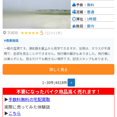
予算：
無料
混雑：
普通
滞在：
1時間
施設：
屋内
5
茨城県
（口コミ1件）
#商業施設
一般の空港です。滑走路を屋上から見学できますが、左側は、ガラスが不透
明で、全部を見ることができません。飛行機の展示もありました。飛行機に
は乗らずにも、見るだけでも飽きない場所です。記念スタンプもあります。
詳しく見る
1~30件/4418件
>
不要になったバイク用品高く売れます！
▶︎
手数料無料の宅配買取
実際に売ってみた体験談
▶︎
こちら