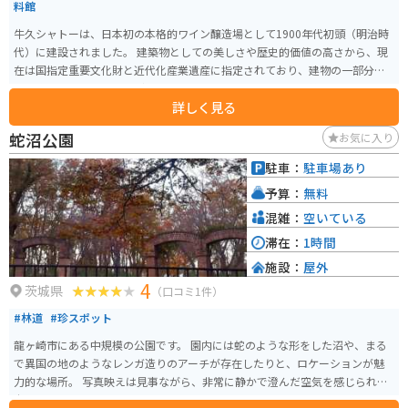
料館
牛久シャトーは、日本初の本格的ワイン醸造場として1900年代初頭（明治時
代）に建設されました。 建築物としての美しさや歴史的価値の高さから、現
在は国指定重要文化財と近代化産業遺産に指定されており、建物の一部分が
見学施設やレストランなどとして利用されているほか、映画等のロケ地とし
詳しく見る
ても使われています。 また広い敷地内を散策できるほか、ワインにまつわる
お土産を購入することも可能です。
蛇沼公園
お気に入り
駐車：
駐車場あり
予算：
無料
混雑：
空いている
滞在：
1時間
施設：
屋外
4
茨城県
（口コミ1件）
#林道
#珍スポット
龍ヶ崎市にある中規模の公園です。 園内には蛇のような形をした沼や、まる
で異国の地のようなレンガ造りのアーチが存在したりと、ロケーションが魅
力的な場所。 写真映えは見事ながら、非常に静かで澄んだ空気を感じられ、
穴場とも呼べる空間です。