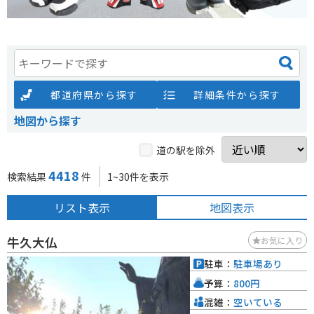
都道府県から探す
詳細条件から探す
地図から探す
道の駅を除外
4418
検索結果
件
1~30件を表示
リスト表示
地図表示
牛久大仏
お気に入り
駐車：
駐車場あり
予算：
800円
混雑：
空いている