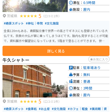
滞在：
0.5時間
施設：
屋内
5
茨城県
（口コミ1件）
#絶景スポット
#神社｜寺院
#文化施設
全長120mもある、青銅製立像で世界一の高さでギネスにも登録されている大
仏です。奈良の大仏が掌に乗ってしまうほどです。胎内も見学することが可能
で、資料展示や展望台になっています。5階まで登ることができます。 世界的
にも他に無い規模の大仏なので、一度は行ってみる価値があります。
詳しく見る
牛久シャトー
お気に入り
駐車：
駐車場あり
予算：
無料
混雑：
普通
滞在：
2時間
施設：
屋内
5
茨城県
（口コミ1件）
#絶景スポット
#食事処
#お土産
#文化施設
#カフェ｜軽食
#美術館｜資