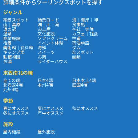
詳細条件からツーリングスポットを探す
ジャンル
絶景スポット
絶景ロード
海｜海岸｜岬
山｜高原
湖｜川｜滝
食事処
道の駅
お土産
神社｜寺院
温泉
文化施設
カフェ｜軽食
商業施設
ソフトクリーム
林道
夜景
イベント体験
宿泊施設
美術館｜資料館
海鮮
ダム
キャンプ場
スイーツ
珍スポット
動植物園
お肉
麺類
お酒
ライダーハウス
東西南北の端
全ての端
日本4端
日本本土4端
北海道4端
本州4端
四国4端
九州4端
季節
春にオススメ
夏にオススメ
秋にオススメ
冬にオススメ
年中オススメ
施設
屋内施設
屋外施設