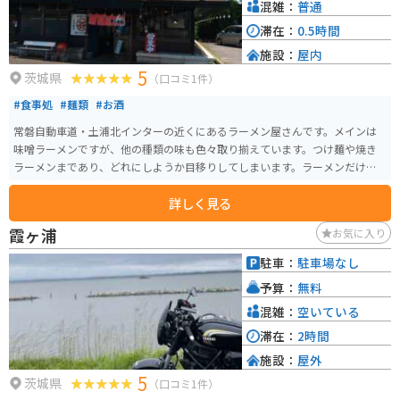
混雑：
普通
滞在：
0.5時間
施設：
屋内
5
茨城県
（口コミ1件）
#食事処
#麺類
#お酒
常磐自動車道・土浦北インターの近くにあるラーメン屋さんです。メインは
味噌ラーメンですが、他の種類の味も色々取り揃えています。つけ麺や焼き
ラーメンまであり、どれにしようか目移りしてしまいます。ラーメンだけで
なく、餃子や唐揚げなどのおかずもありますので、ガッツリ食べたい人には
詳しく見る
ぴったりです。
霞ヶ浦
お気に入り
駐車：
駐車場なし
予算：
無料
混雑：
空いている
滞在：
2時間
施設：
屋外
5
茨城県
（口コミ1件）