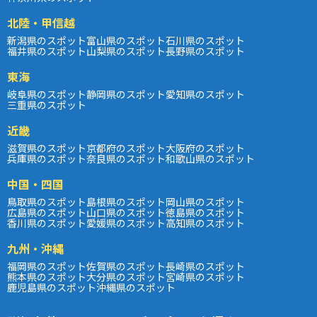
北陸・甲信越
新潟県のスポット
富山県のスポット
石川県のスポット
福井県のスポット
山梨県のスポット
長野県のスポット
東海
岐阜県のスポット
静岡県のスポット
愛知県のスポット
三重県のスポット
近畿
滋賀県のスポット
京都府のスポット
大阪府のスポット
兵庫県のスポット
奈良県のスポット
和歌山県のスポット
中国・四国
鳥取県のスポット
島根県のスポット
岡山県のスポット
広島県のスポット
山口県のスポット
徳島県のスポット
香川県のスポット
愛媛県のスポット
高知県のスポット
九州・沖縄
福岡県のスポット
佐賀県のスポット
長崎県のスポット
熊本県のスポット
大分県のスポット
宮崎県のスポット
鹿児島県のスポット
沖縄県のスポット