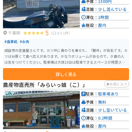
予算：
1500円
い「道の駅水の郷さわら」は、利根川を望む絶景ポイントとしても人気で
す。 香取市は、千葉県を代表する米どころとしても知られており、道の駅で
混雑：
少し混んでいる
も地元産のお米を販売しています。また、香取神宮や鹿島神宮など、歴史的な
滞在：
1時間
神社仏閣が多いのも特徴です。お土産には、発酵食品はもちろんのこと、地
施設：
屋内
元産のお米を使ったせんべいなどもおすすめです。
5
千葉県
（口コミ1件）
#食事処
#お肉
成田市の定食屋さんです。カツ丼に青のりを乗せた、「勝丼」が有名です。カ
ツは分厚くて食べ応えがあります。かなりボリュームがあるので、少食の人
は気をつけてください。駐車場は大体10台は駐車できるスペースが用意され
ています。
詳しく見る
農産物直売所「みらいっ娘（こ）」
お気に入り
駐車：
駐車場あり
予算：
無料
混雑：
少し空いている
滞在：
0.2時間
施設：
屋内