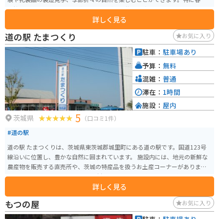
は桜やチューリップ、菜の花等色とりどりに牧場を染めます。うさぎやモル
詳しく見る
モットとの触れ合いのほか、本物の線路を駆けるトロッコ列車や、めずらし
い体験ができるアクティビティが充実しています。 レストハウス「花の家」
道の駅 たまつくり
お気に入り
では、食事もできます。一年を通じて様々な展示会やイベントが開催され、
家族連れやバイクで訪れる観光客には特におすすめのスポットです。自然に
駐車：
駐車場あり
囲まれた環境で、動物たちと触れ合いながらリフレッシュできる場所です。
予算：
無料
駐車場は広く沢山の台数が停められ、あまり混んでいなくのんびり癒されに
行くことができます。また日本一美味しい乳製品をつくると謳っているだけ
混雑：
普通
あり、ソフトクリームや牛乳など濃厚で本当においしいです。
滞在：
1時間
施設：
屋内
5
茨城県
（口コミ1件）
#道の駅
道の駅 たまつくりは、茨城県東茨城郡城里町にある道の駅です。国道123号
線沿いに位置し、豊かな自然に囲まれています。 施設内には、地元の新鮮な
農産物を販売する直売所や、茨城の特産品を扱うお土産コーナーがありま
す。 レストランでは、地元産の食材を使った料理を楽しむことができます。
詳しく見る
特に、常陸秋そばはおすすめです。 バイクでのツーリングにも最適な場所
で、駐車場も広々としています。 周辺には、御前山県立自然公園や、日本三
もつの屋
お気に入り
名瀑の一つである袋田の滝など、観光スポットも充実しています。 自然豊か
な場所で休憩したい方、地元の美味しいものを食べたい方、観光の拠点を探