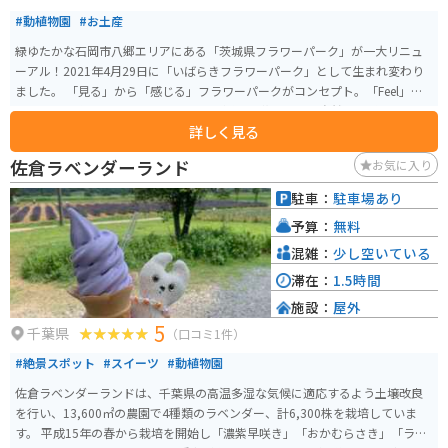
#動植物園
#お土産
緑ゆたかな石岡市八郷エリアにある「茨城県フラワーパーク」が一大リニュ
ーアル！2021年4月29日に「いばらきフラワーパーク」として生まれ変わり
ました。 「見る」から「感じる」フラワーパークがコンセプト。「Feel」や
「100の体感」をキーワードに、1年を通して花や里山の自然を五感をつかっ
詳しく見る
て楽しめるアクティビティを体験することができます。 園内に新たに誕生す
るバラ農家の温室をイメージしたレストランでは、緑に囲まれながら茨城県
佐倉ラベンダーランド
お気に入り
産食材をふんだんに使用した美味しい食事をいただけます。 茨城県内で採掘
された石を積み上げたエントランスや、筑波山麓に残る日本の原風景を感じ
駐車：
駐車場あり
られる茅葺きの意匠を取り入れたインフォメーションなど。美しい花々に癒
予算：
無料
されることはもちろん、茨城県の魅力にも触れることが出来る施設です。
混雑：
少し空いている
滞在：
1.5時間
施設：
屋外
5
千葉県
（口コミ1件）
#絶景スポット
#スイーツ
#動植物園
佐倉ラベンダーランドは、千葉県の高温多湿な気候に適応するよう土壌改良
を行い、13,600㎡の農園で4種類のラベンダー、計6,300株を栽培していま
す。 平成15年の春から栽培を開始し「濃紫早咲き」「おかむらさき」「ラバ