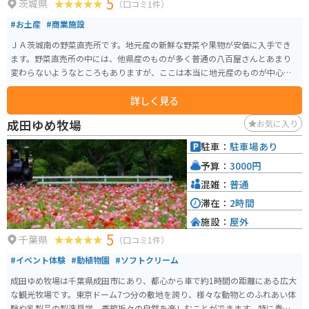
5
茨城県
（口コミ1件）
#お土産
#商業施設
ＪＡ茨城南の野菜直売所です。地元産の新鮮な野菜や果物が安価に入手でき
ます。野菜直売所の中には、他県産のものが多く普通の八百屋さんとあまり
変わらないようなところもありますが、ここは本当に地元産のものが中心で
す’（他県産のものも若干扱ってはいますが）。価格も良心的なので、あまり
詳しく見る
馴染みのないちょっと変わった野菜なども気軽に買うことができます。
成田ゆめ牧場
お気に入り
駐車：
駐車場あり
予算：
3000円
混雑：
普通
滞在：
2時間
施設：
屋外
5
千葉県
（口コミ1件）
#イベント体験
#動植物園
#ソフトクリーム
成田ゆめ牧場は千葉県成田市にあり、都心から車で約1時間の距離にある広大
な観光牧場です。東京ドーム7つ分の敷地を誇り、様々な動物とのふれあい体
験や乳製品の製造見学、季節折々の自然を楽しむことができます。特に春に