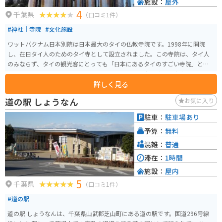
施設：
屋外
4
千葉県
（口コミ1件）
#神社｜寺院
#文化施設
ワットパクナム日本別院は日本最大のタイの仏教寺院です。1998年に開院
し、在日タイ人のためのタイ寺として設立されました。この寺院は、タイ人
のみならず、タイの観光客にとっても「日本にあるタイのすごい寺院」とし
て知られ、多くの人が訪れます。ワットパクナム日本別院は、大本山成田山
詳しく見る
の近くに位置し、その美しい本堂は100%タイの雰囲気を放っています。バン
コクの寺院に匹敵する見応えがあり、文化や宗教の架け橋として、日本とタ
道の駅 しょうなん
お気に入り
イの間で大切な役割を果たしています。 本に居ながらも海外雰囲気を楽しむ
ことができます。圏央道の下総ICを降りて5分程度で到着します。寺院の内部
駐車：
駐車場あり
にも入ることもできてタイの建築物をじっくり見学することも可能です。タ
予算：
無料
イの正月等に合わせてこちらの寺院でイベントが開催されるので市内在住の
タイの方だけでなく首都圏のタイ人の方も訪れます。
混雑：
普通
滞在：
1時間
施設：
屋内
5
千葉県
（口コミ1件）
#道の駅
道の駅 しょうなんは、千葉県山武郡芝山町にある道の駅です。国道296号線