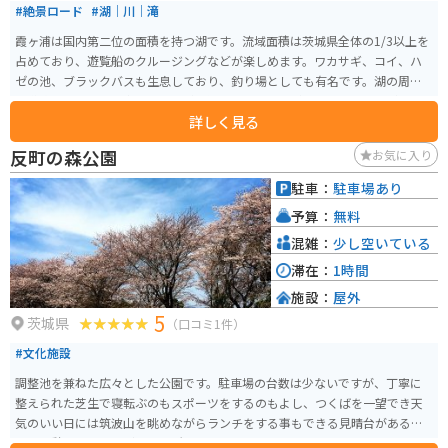
#絶景ロード
#湖｜川｜滝
霞ヶ浦は国内第二位の面積を持つ湖です。流域面積は茨城県全体の1/3以上を
占めており、遊覧船のクルージングなどが楽しめます。ワカサギ、コイ、ハ
ゼの池、ブラックバスも生息しており、釣り場としても有名です。湖の周り
の道路は、バイク、車での走行が可能で、湖を見ながら一周することができ
詳しく見る
ます。
反町の森公園
お気に入り
駐車：
駐車場あり
予算：
無料
混雑：
少し空いている
滞在：
1時間
施設：
屋外
5
茨城県
（口コミ1件）
#文化施設
調整池を兼ねた広々とした公園です。駐車場の台数は少ないですが、丁寧に
整えられた芝生で寝転ぶのもスポーツをするのもよし、つくばを一望でき天
気のいい日には筑波山を眺めながらランチをする事もできる見晴台があるの
で、休憩にはちょうど良い場所です。