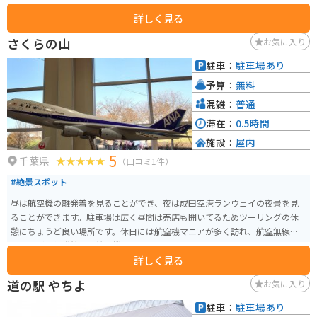
ンジン」「レイラブルー」の4種類が主に咲いていますが、約7,000平方メー
詳しく見る
トルの敷地には「濃紫早咲」「おかむらさき」「グロッソ」という3種類のラ
ベンダー約5,000株も栽培されています。 毎年6月上旬から7月上旬にかけて
さくらの山
お気に入り
ラベンダーまつりが開催され、春から夏にかけて異なる種類のラベンダーを
楽しむことができます。また、園内にはピンクのコスモス畑やバラ園もあ
駐車：
駐車場あり
り、ラベンダーソフトやサシェなどの商品を購入できる小屋も設けられてお
予算：
無料
り、花の美しさと共にショッピングも楽しめます。
混雑：
普通
滞在：
0.5時間
施設：
屋内
5
千葉県
（口コミ1件）
#絶景スポット
昼は航空機の離発着を見ることができ、夜は成田空港ランウェイの夜景を見
ることができます。駐車場は広く昼間は売店も開いてるためツーリングの休
憩にちょうど良い場所です。休日には航空機マニアが多く訪れ、航空無線を
聞きながら離発着する航空機を楽しんでいるようです。
詳しく見る
道の駅 やちよ
お気に入り
駐車：
駐車場あり