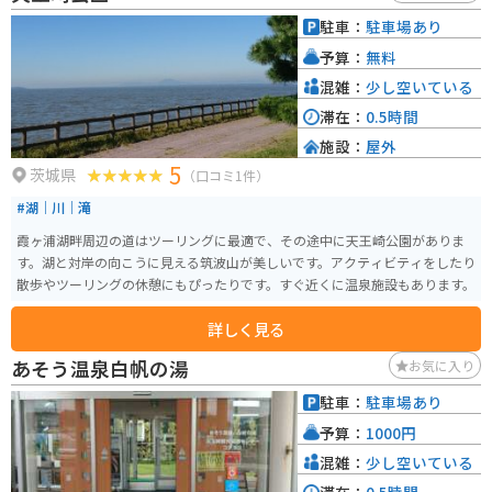
駐車：
駐車場あり
予算：
無料
混雑：
少し空いている
滞在：
0.5時間
施設：
屋外
5
茨城県
（口コミ1件）
#湖｜川｜滝
霞ヶ浦湖畔周辺の道はツーリングに最適で、その途中に天王崎公園がありま
す。湖と対岸の向こうに見える筑波山が美しいです。アクティビティをしたり
散歩やツーリングの休憩にもぴったりです。すぐ近くに温泉施設もあります。
詳しく見る
あそう温泉白帆の湯
お気に入り
駐車：
駐車場あり
予算：
1000円
混雑：
少し空いている