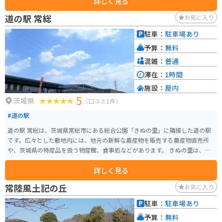
詳しく見る
道の駅 常総
お気に入り
駐車：
駐車場あり
予算：
無料
混雑：
普通
滞在：
1時間
施設：
屋内
5
茨城県
（口コミ1件）
#道の駅
道の駅 常総は、茨城県常総市にある総合公園「きぬの里」に隣接した道の駅
です。広々とした敷地内には、地元の新鮮な農産物を販売する農産物直売所
や、茨城県の特産品を扱う物産館、食事処などがあります。 きぬの里は、関
東平野の雄大な自然を満喫できる公園として知られており、四季折々の花々
詳しく見る
や緑豊かな景色を楽しむことができます。特に春には、約1,000本のソメイヨ
シノが咲き誇る桜の名所としても人気です。道の駅 常総は、ツーリングの休
常陸風土記の丘
お気に入り
憩スポットとしても利用でき、バイクスタンドも設置されています。 常総市
は、鬼怒川が流れる自然豊かな地域であり、米や野菜などの農産物が盛んで
駐車：
駐車場あり
す。道の駅 常総では、地元産の新鮮な野菜や果物を購入することができま
予算：
無料
す。また、常総名物の「ゆでピーナッツ」や、茨城県産の銘柄豚「ローズポ