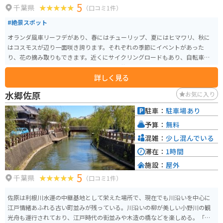
5
千葉県
（口コミ1件）
#絶景スポット
オランダ風車リーフデがあり、春にはチューリップ、夏にはヒマワリ、秋に
はコスモスが辺り一面咲き誇ります。それぞれの季節にイベントがあった
り、花の摘み取りもできます。近くにサイクリングロードもあり、自転車で
来る人もたくさんいます。売店には近くの牧場の美味しいソフトクリームが
詳しく見る
食べられる所もあります。
水郷佐原
お気に入り
駐車：
駐車場あり
予算：
無料
混雑：
少し混んでいる
滞在：
1時間
施設：
屋外
5
千葉県
（口コミ1件）
佐原は利根川水運の中継基地として栄えた場所で、現在でも川沿いを中心に
江戸情緒あふれる古い町並みが残っている。川沿いの柳が美しい小野川の観
光舟も運行されており、江戸時代の街並みや木造の橋などを楽しめる。「北