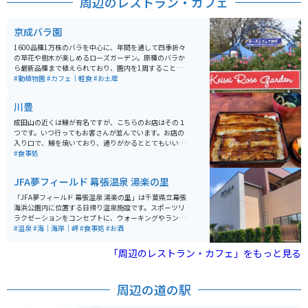
周辺のレストラン・カフェ
京成バラ園
1600品種1万株のバラを中心に、年間を通して四季折々
の草花や樹木が楽しめるローズガーデン。原種のバラか
ら最新品種まで植えられており、園内を1周することで
バラの歴史を見ることができる。バラや園芸用品、資材
#動植物園
#カフェ｜軽食
#お土産
などを販売するガーデンセンター、バラをモチーフとし
たグッズが揃うローズショップ、レストラン、オープン
川豊
カフェもあり、名物のバラのソフトクリームなどが楽し
める。バラの開花シーズンには、コンサート、展示会な
成田山の近くは鰻が有名ですが、こちらのお店はその１
どのイベントや、バラをはじめとした各種セミナーも開
つです。いつ行ってもお客さんが並んでいます。お店の
催。
入り口で、鰻を焼いており、通りがかるととてもいい匂
いがして、つい足を止めてしまいます。味もすごく美味
#食事処
しいです。
JFA夢フィールド 幕張温泉 湯楽の里
「JFA夢フィールド 幕張温泉 湯楽の里」は千葉県立幕張
海浜公園内に位置する日帰り温泉施設です。スポーツリ
ラクゼーションをコンセプトに、ウォーキングやランニ
ング後の入浴やスポーツストレッチ、ヨガ教室などの活
#温泉
#海｜海岸｜岬
#食事処
#お酒
動ができます。 高濃度炭酸泉や展望露天風呂からは東京
湾の景色を楽しむことができ、非日常のリラックス体験
「周辺のレストラン・カフェ」をもっと見る
ができます。また、岩盤浴もあり、自律神経の整えや美
容効果も期待されています。さらに、海を眺めながらこ
だわりの料理も楽しむことができます。
周辺の道の駅