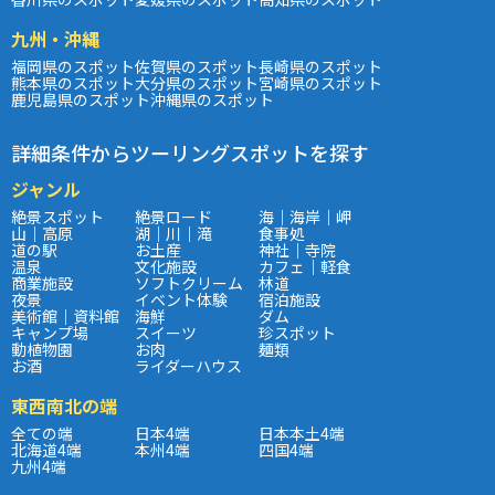
九州・沖縄
福岡県のスポット
佐賀県のスポット
長崎県のスポット
熊本県のスポット
大分県のスポット
宮崎県のスポット
鹿児島県のスポット
沖縄県のスポット
詳細条件からツーリングスポットを探す
ジャンル
絶景スポット
絶景ロード
海｜海岸｜岬
山｜高原
湖｜川｜滝
食事処
道の駅
お土産
神社｜寺院
温泉
文化施設
カフェ｜軽食
商業施設
ソフトクリーム
林道
夜景
イベント体験
宿泊施設
美術館｜資料館
海鮮
ダム
キャンプ場
スイーツ
珍スポット
動植物園
お肉
麺類
お酒
ライダーハウス
東西南北の端
全ての端
日本4端
日本本土4端
北海道4端
本州4端
四国4端
九州4端