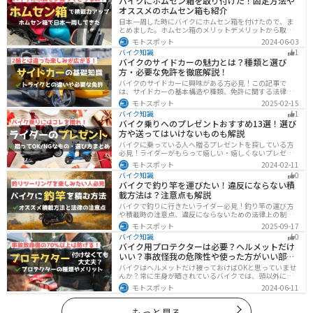
バイクにホムセン箱を取り付けた！固定方法や
オススメのホムセン箱も紹介
日本一周した時にバイクにホムセン箱を付けたので、ま
とめました。ホムセン箱のメリットデメリットから取り
付け方法、実際につけてどううだったのか、オススメの
モトスポット
2024-06-03
ホムセン箱まで全て解説します。バイクにホムセン箱を
バイク知識
1
付けたいと思っている人はぜひ参考にしてください。
バイクのサイドカーの魅力とは？種類と選び
方・必要な免許を徹底解説！
バイクのサイドカーに興味がある方必見！この記事で
は、サイドカーの基本構造や種類、免許に関する法律、
メンテナンス方法を解説しています。実は、サイドカー
モトスポット
2025-02-15
は法律上、二輪車として扱われるため、排気量に応じた
バイク知識
1
二輪免許が必要です。この記事を読めば、サイドカーの
バイク乗りへのプレゼントおすすめ13選！選び
正しい楽しみ方がわかります。
方や送ってはいけないものも解説
バイクに乗っている人へ贈るプレゼントを探している方
必見！ライダーがもらって嬉しい・嬉しくないプレゼン
トをまとめました。選び方やオススメのプレゼントも紹
モトスポット
2024-02-11
介していますので、プレゼント選びの参考にしてくださ
バイク知識
0
い。
バイクで釣り竿を運びたい！違反にならない積
載方法は？注意点も解説
バイクで釣りに行きたいライダー必見！釣り竿の運び方
や積載時の注意点、違反にならないための法律上の制限
を解説。風の影響やバランス、安全面のポイントを押さ
モトスポット
2025-09-17
えつつ、おすすめのロッドケース・ロッドホルダー・コ
バイク知識
0
ンパクトロッドも紹介。ツーリング途中に気軽に釣りを
バイク用プロテクターは必要？ヘルメットだけ
楽しみたい方にも最適な情報が満載
いい？事故怪我の危険性や使った方がいい部位
も解説
バイクはヘルメットだけ被っておけばOKと思っていませ
んか？常に生身が晒されているバイクでは、頭以外にも
胸・背中・脚・腕など怪我のリスクが非常に高いです。
モトスポット
2024-06-11
プロテクターをちゃんと付けていれば事故の致命傷の7
0%は防げると言われています。安全にバイクに乗るため
にプロテクターの種類やつけた方が良い部位などをまと
もっと見る