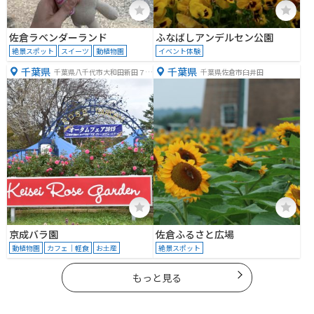
佐倉ラベンダーランド
ふなばしアンデルセン公園
絶景スポット
スイーツ
動植物園
イベント体験
千葉県
千葉県
千葉県八千代市大和田新田７５
千葉県佐倉市臼井田
５番地
京成バラ園
佐倉ふるさと広場
動植物園
カフェ｜軽食
お土産
絶景スポット
もっと見る