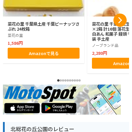
菜花の里 千葉県土産 千葉ピーナッツさ
菜花の里 千葉落花生
ぶれ 24枚箱
×2箱 計16個 落花
白あん 和菓子 饅頭 
菜花の里
装 手土産
1,586円
ノーブランド品
2,280円
Amazonで見る
Amazo
北総花の丘公園のレビュー