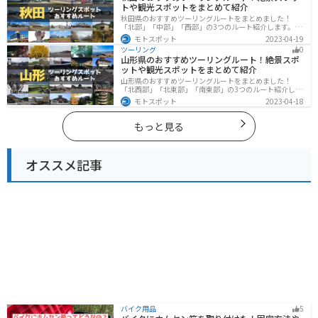
トや観光スポットをまとめて紹介
秋田県のおすすめツーリングルートをまとめました！
「北部」「中部」「西部」の3つのルート紹介します。自
然豊かな山々や湖、温泉地が点在し、四季折々の景色を
モトスポット
2023-04-19
楽しめるスポットが多数あります。バイクで秋田県にツ
ツーリング
0
ーリングに行く際は参考にしてください。
山形県のおすすめツーリングルート！絶景スポ
ットや観光スポットをまとめて紹介
山形県のおすすめツーリングルートをまとめました！
「北西部」「北東部」「南東部」の3つのルート紹介しま
す。豊かな自然と歴史的な観光スポット、山と海どちら
モトスポット
2023-04-18
も堪能できるスポットが多数あります。バイクで山形県
にツーリングに行く際は参考にしてください。
もっと見る
オススメ記事
バイク用品
5