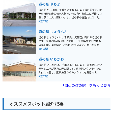
道の駅 やちよ
道の駅 やちよは、千葉県八千代市にある道の駅です。地
元の新鮮な農産物が人気で、特に梨や落花生は季節にな
ると多くの人で賑わいます。 道の駅の施設内には、地元
食材を使ったレストランや、お土産コーナーがあり、千
#道の駅
葉の味覚を楽しむことができます。また、周辺には広大
な自然が広がり、サイクリングコースとしても人気があ
道の駅 しょうなん
ります。道の駅には広い駐車場と休憩スペースも用意さ
れているので、バイクでのツーリングにも最適です。 特
道の駅 しょうなんは、千葉県山武郡芝山町にある道の駅
産品としては、落花生の加工品や、梨を使ったスイーツ
です。国道296号線沿いに位置し、千葉県内でも有数の
などが人気です。道の駅で購入できるほか、周辺の農園
規模を誇る道の駅として知られています。 地元の新鮮な
でも直売を行っている場合があります。
農産物が購入できる農産物直売所や、地元食材を使った
#道の駅
レストランなどが人気です。特に、名産の落花生を使っ
たピーナッツソフトクリームは、道の駅 しょうなんを訪
道の駅 いちかわ
れたらぜひ味わいたい一品です。 バイクで訪れる場合、
道の駅 しょうなんには広々とした駐車場が完備されてい
道の駅 いちかわは、千葉県市川市にある、首都圏に近い
るため安心です。休憩スペースも充実しており、ツーリ
便利な立地が魅力の道の駅です。東京湾アクアラインの
ングの途中に立ち寄るのに最適な場所と言えるでしょ
入口に位置し、東京方面からのアクセスも良好です。 地
う。 道の駅 しょうなん周辺には、航空科学博物館や成田
元の新鮮な農産物が購入できる直売所は、道の駅 いちか
#道の駅
ゆめ牧場など、観光スポットも充実しています。少し足
わの目玉の一つです。朝採れの野菜や果物はもちろんの
を延ばせば、成田山新勝寺や成田空港なども訪れること
こと、地元産の海苔や海産物の加工品など、お土産にも
「周辺の道の駅」をもっと見る
ができます。
最適な品々が並びます。 また、レストランでは、地元産
の食材をふんだんに使った料理を楽しむことができま
す。東京湾を一望できる展望デッキも併設されており、
ドライブの休憩に最適です。 バイクで訪れる場合、道の
オススメスポット紹介記事
駅 いちかわには、広々とした駐車場が完備されているの
で安心です。ツーリングの途中に立ち寄り、地元のグル
メや景色を楽しむのはいかがでしょうか。 周辺には、江