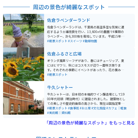
周辺の景色が綺麗なスポット
佐倉ラベンダーランド
佐倉ラベンダーランドは、千葉県の高温多湿な気候に適
応するよう土壌改良を行い、13,600㎡の農園で4種類の
ラベンダー、計6,300株を栽培しています。 平成15年の
春から栽培を開始し「濃紫早咲き」「おかむらさき」
#絶景スポット
#スイーツ
#動植物園
「ラバンジン」「レイラブルー」の4種類が主に咲いて
いますが、約7,000平方メートルの敷地には「濃紫早
佐倉ふるさと広場
咲」「おかむらさき」「グロッソ」という3種類のラベ
ンダー約5,000株も栽培されています。 毎年6月上旬から
オランダ風車リーフデがあり、春にはチューリップ、夏
7月上旬にかけてラベンダーまつりが開催され、春から
にはヒマワリ、秋にはコスモスが辺り一面咲き誇りま
夏にかけて異なる種類のラベンダーを楽しむことができ
す。それぞれの季節にイベントがあったり、花の摘み取
ます。また、園内にはピンクのコスモス畑やバラ園もあ
りもできます。近くにサイクリングロードもあり、自転
#絶景スポット
り、ラベンダーソフトやサシェなどの商品を購入できる
車で来る人もたくさんいます。売店には近くの牧場の美
小屋も設けられており、花の美しさと共にショッピング
味しいソフトクリームが食べられる所もあります。
牛久シャトー
も楽しめます。
牛久シャトーは、日本初の本格的ワイン醸造場として19
00年代初頭（明治時代）に建設されました。 建築物とし
ての美しさや歴史的価値の高さから、現在は国指定重要
文化財と近代化産業遺産に指定されており、建物の一部
#絶景スポット
#食事処
#お土産
#文化施設
#カフェ｜軽食
分が見学施設やレストランなどとして利用されているほ
#美術館｜資料館
か、映画等のロケ地としても使われています。 また広い
「周辺の景色が綺麗なスポット」をもっと見る
敷地内を散策できるほか、ワインにまつわるお土産を購
入することも可能です。