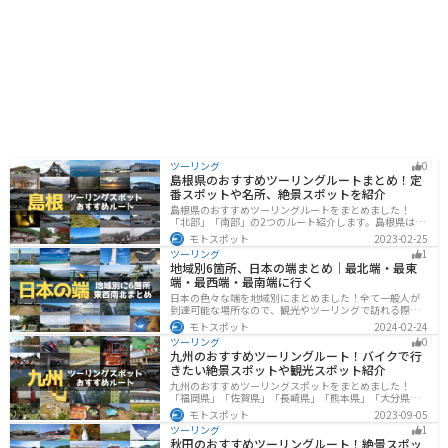
戸川や国府台など、自然豊かな観光スポットも点在して
います。少し足を延ばせば、東京ディズニーリゾートに
もアクセス可能です。
ツーリング
0
島根県のおすすめツーリングルートまとめ！定
番スポットや名所、絶景スポットを紹介
島根県のおすすめツーリングルートをまとめました！
「北部」「南部」の2つのルート紹介します。島根県は、
海と山が近く、1日で全然違う景色を堪能することができ
モトスポット
2023-02-25
ます。バイクで島根県にツーリングに行く際は参考にし
ツーリング
1
てください。
地域別6箇所、日本の端まとめ｜最北端・最東
端・最西端・最南端に行く
日本の色々な端を地域別にまとめました！全て一般人が
到達可能な場所なので、観光やツーリングで訪れる際の
参考にしてください。
モトスポット
2024-02-24
ツーリング
0
九州のおすすめツーリングルート！バイクで行
きたい絶景スポットや観光スポット紹介
九州のおすすめツーリングスポットをまとめました！
「福岡県」「佐賀県」「長崎県」「熊本県」「大分県」
「宮崎都」「鹿児島県」の各県の観光地紹介します。自
モトスポット
2023-09-05
然豊かな山々や湖、温泉地が点在し、四季折々の景色を
ツーリング
1
楽しめるスポットが多数あります。バイクで九州にツー
秋田のおすすめツーリングルート！絶景スポッ
リングに行く際は参考にしてください。