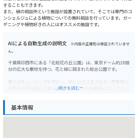
することもできます。
また、緑の相談所という施設が設置されていて、そこでは専門のコ
ンシェルジュによる植物についての無料相談を行っています。ガー
デニングや植物好きの人にはオススメの施設です。
AIによる自動生成の説明文
※内容の正確性は保証されていませ
ん。
千葉県印西市にある「北総花の丘公園」は、東京ドーム約18個
分の広大な敷地を持つ、花と緑に囲まれた総合公園です。
春にはチューリップやポピー、秋にはコスモスなど、四季折々
...続きを読む
の花々が咲き乱れる様は圧巻の一言。広大な敷地には、アスレ
チック広場や遊具広場、バーベキュー広場などがあり、子供か
ら大人まで1日中楽しむことができます。園内にはレストラン
基本情報
や売店もあるので、食事の心配もいりません。
バイクでお越しの方は、無料の駐車場があるので安心です。園
内は広く、自転車の貸し出しも行っているので、サイクリング
を楽しむのもおすすめです。周辺には、温泉施設や宿泊施設も