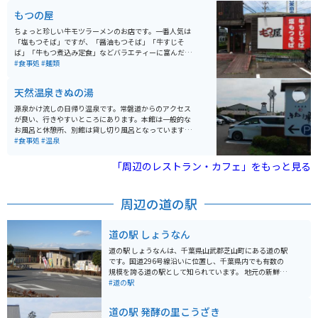
敷地内を散策できるほか、ワインにまつわるお土産を購
もつの屋
入することも可能です。
ちょっと珍しい牛モツラーメンのお店です。一番人気は
「塩もつそば」ですが、「醤油もつそば」「牛すじそ
ば」「牛もつ煮込み定食」などバラエティーに富んだメ
ニューが用意されています。国道294号線沿いの分かり
#食事処
#麺類
やすい、常磐道からのアクセスも良い場所にあります。
モツは芝浦食肉市場から仕入れているそうです。
天然温泉きぬの湯
源泉かけ流しの日帰り温泉です。常磐道からのアクセス
が良い、行きやすいところにあります。本館は一般的な
お風呂と休憩所、別館は貸し切り風呂となっています。
本館のお風呂は広くてゆったりしており、ややぬるめの
#食事処
#温泉
お湯に浸かりながら癒しのひと時を過ごすことができま
す。
「周辺のレストラン・カフェ」をもっと見る
周辺の道の駅
道の駅 しょうなん
道の駅 しょうなんは、千葉県山武郡芝山町にある道の駅
です。国道296号線沿いに位置し、千葉県内でも有数の
規模を誇る道の駅として知られています。 地元の新鮮な
農産物が購入できる農産物直売所や、地元食材を使った
#道の駅
レストランなどが人気です。特に、名産の落花生を使っ
たピーナッツソフトクリームは、道の駅 しょうなんを訪
道の駅 発酵の里こうざき
れたらぜひ味わいたい一品です。 バイクで訪れる場合、