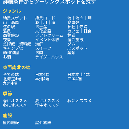
詳細条件からツーリングスポットを探す
ジャンル
絶景スポット
絶景ロード
海｜海岸｜岬
山｜高原
湖｜川｜滝
食事処
道の駅
お土産
神社｜寺院
温泉
文化施設
カフェ｜軽食
商業施設
ソフトクリーム
林道
夜景
イベント体験
宿泊施設
美術館｜資料館
海鮮
ダム
キャンプ場
スイーツ
珍スポット
動植物園
お肉
麺類
お酒
ライダーハウス
東西南北の端
全ての端
日本4端
日本本土4端
北海道4端
本州4端
四国4端
九州4端
季節
春にオススメ
夏にオススメ
秋にオススメ
冬にオススメ
年中オススメ
施設
屋内施設
屋外施設