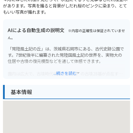
があります。写真を撮ると背景がしだれ桜のピンクに染まり、とて
もいい写真が撮れます。
AIによる自動生成の説明文
※内容の正確性は保証されていませ
ん。
「常陸風土記の丘」は、茨城県石岡市にある、古代史跡公園で
す。7世紀後半に編纂された常陸国風土記の世界を、実物大の
住居や古墳の復元模型などを通して体感できます。
...続きを読む
園内は広大で、古墳時代後期（6世紀）の古墳28基が点在する
「舟塚山古墳群」や、当時の村の様子を再現した「古代家屋復
元地区」など、見どころ満載です。古代の歴史ロマンに触れな
基本情報
がら、のんびりと散策を楽しむことができます。
バイクで行く場合は、園内に無料駐車場があるので安心です。
広大な園内を効率よく巡るには、自転車をレンタルするのがお
すすめです。風を感じながら、古代の風景の中を駆け抜けるこ
とができます。周辺には、美味しい蕎麦屋やカフェもあるの
で、休憩も兼ねて立ち寄ってみてはいかがでしょうか。