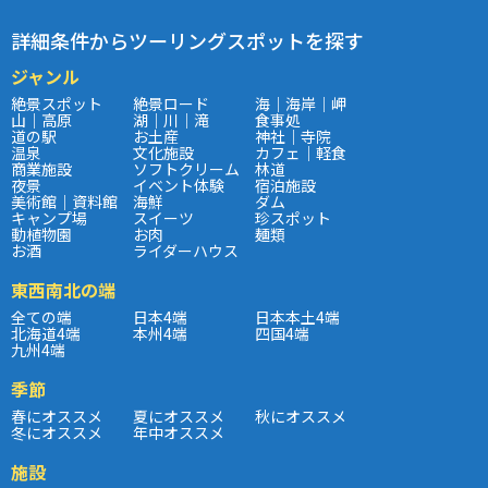
詳細条件からツーリングスポットを探す
ジャンル
絶景スポット
絶景ロード
海｜海岸｜岬
山｜高原
湖｜川｜滝
食事処
道の駅
お土産
神社｜寺院
温泉
文化施設
カフェ｜軽食
商業施設
ソフトクリーム
林道
夜景
イベント体験
宿泊施設
美術館｜資料館
海鮮
ダム
キャンプ場
スイーツ
珍スポット
動植物園
お肉
麺類
お酒
ライダーハウス
東西南北の端
全ての端
日本4端
日本本土4端
北海道4端
本州4端
四国4端
九州4端
季節
春にオススメ
夏にオススメ
秋にオススメ
冬にオススメ
年中オススメ
施設