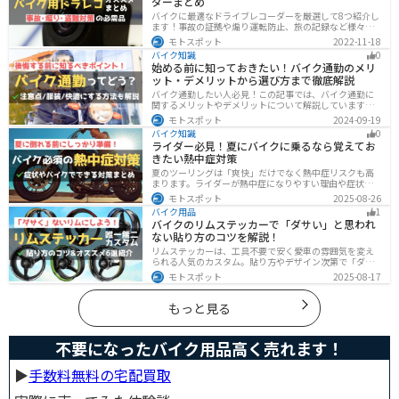
ダーまとめ
バイクに最適なドライブレコーダーを厳選して8つ紹介し
ます！事故の証拠や煽り運転防止、旅の記録など様々な
役に立つドライブコーダー、何を選べばいいか迷ってい
モトスポット
2022-11-18
る方に特徴別にまとめました。
バイク知識
0
始める前に知っておきたい！バイク通勤のメリ
ット・デメリットから選び方まで徹底解説
バイク通勤したい人必見！この記事では、バイク通勤に
関するメリットやデメリットについて解説しています。
実は通勤時間を短縮できるメリットがありますが、会社
モトスポット
2024-09-19
によっては許可されない場合もあるので、事前に確認が
バイク知識
0
必要です。この記事を読めばバイク通勤の始め方がわか
ライダー必見！夏にバイクに乗るなら覚えてお
ります。
きたい熱中症対策
夏のツーリングは「爽快」だけでなく熱中症リスクも高
まります。ライダーが熱中症になりやすい理由や症状、
危険性、そして安全に楽しむための対策を徹底解説。夏
モトスポット
2025-08-26
用ウェア・水分補給・休憩ポイントの工夫など、猛暑で
バイク用品
1
も快適に走るコツを紹介します。
バイクのリムステッカーで「ダサい」と思われ
ない貼り方のコツを解説！
リムステッカーは、工具不要で安く愛車の雰囲気を変え
られる人気のカスタム。貼り方やデザイン次第で「ダサ
い」仕上がりになることも。本記事では失敗例や選び
モトスポット
2025-08-17
方、きれいに貼るコツからおすすめ商品まで詳しく紹
介。初心者でも安心して足回りをカッコよくドレスアッ
プできます。
もっと見る
不要になったバイク用品高く売れます！
▶︎
手数料無料の宅配買取