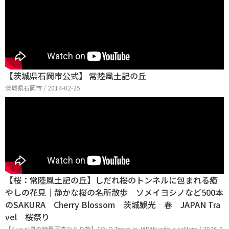
【茨城県石岡市公式】 常陸風土記の丘
茨城県石岡市 / 2014-02-25
【桜：常陸風土記の丘】しだれ桜のトンネルに包まれる癒
やしの花見｜静かな桜の名所散歩 ソメイヨシノなど500本
のSAKURA Cherry Blossom 茨城観光 春 JAPAN Tra
vel 桜祭り
【ショベ男の絶景写真ひとり旅】SOLO Travel in JAPAN with a caMera / 2026-0