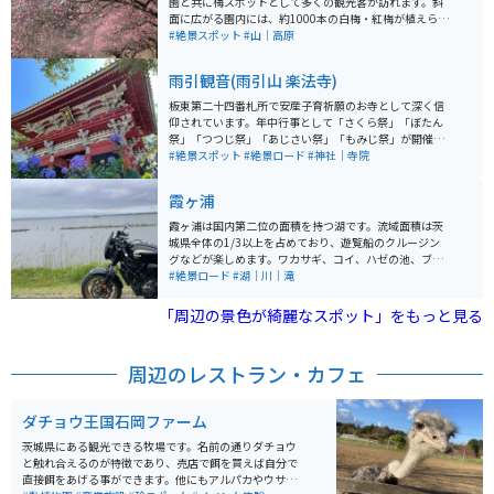
園と共に梅スポットとして多くの観光客が訪れます。斜
面に広がる園内には、約1000本の白梅・紅梅が植えられ
ています。園内の至る所に筑波石と呼ばれる斑糲岩の巨
#絶景スポット
#山｜高原
石が散在し、梅とのコントラストも良く、展望四阿から
は眼下に梅林全体を見渡せ、田園風景や学園都市の街並
雨引観音(雨引山 楽法寺)
み、好天日には富士山やスカイツリー等も見渡せます。
板東第二十四番札所で安産子育祈願のお寺として深く信
仰されています。年中行事として「さくら祭」「ぼたん
祭」「つつじ祭」「あじさい祭」「もみじ祭」が開催さ
れています。中でも「あじさい祭」は特にオススメで
#絶景スポット
#絶景ロード
#神社｜寺院
す。各地にあじさいの名所が沢山ありますが、それらに
負けず劣らず本当に素晴らしいです！
霞ヶ浦
霞ヶ浦は国内第二位の面積を持つ湖です。流域面積は茨
城県全体の1/3以上を占めており、遊覧船のクルージン
グなどが楽しめます。ワカサギ、コイ、ハゼの池、ブラ
ックバスも生息しており、釣り場としても有名です。湖
#絶景ロード
#湖｜川｜滝
の周りの道路は、バイク、車での走行が可能で、湖を見
ながら一周することができます。
「周辺の景色が綺麗なスポット」をもっと見る
周辺のレストラン・カフェ
ダチョウ王国石岡ファーム
茨城県にある観光できる牧場です。名前の通りダチョウ
と触れ合えるのが特徴であり、売店で餌を買えば自分で
直接餌をあげる事ができます。他にもアルパカやウサ