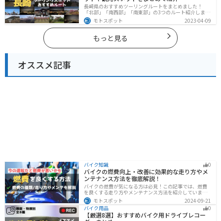
長崎県のおすすめツーリングルートをまとめました！
「北部」「南西部」「南東部」の3つのルート紹介しま
す。国際色豊かな街並みや世界遺産、絶景ポイントが数
モトスポット
2023-04-09
多く存在し、様々な楽しみ方ができます。バイクで長崎
県にツーリングに行く際は参考にしてください。
もっと見る
オススメ記事
バイク知識
0
バイクの燃費向上・改善に効果的な走り方やメ
ンテナンス方法を徹底解説！
バイクの燃費が気になる方は必見！この記事では、燃費
を良くする走り方やメンテナンス方法を紹介していま
す。実は、車体そのものや荷物を軽くすることで、燃費
モトスポット
2024-09-21
の向上が可能です。この記事を読めば、燃費を改善する
バイク用品
0
具体的な方法がわかります。
【厳選8選】おすすめバイク用ドライブレコー