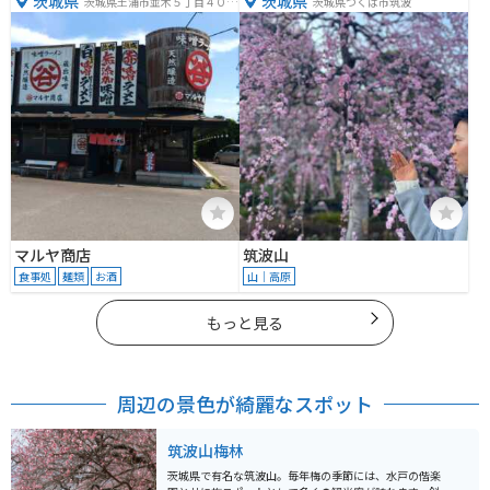
茨城県
茨城県
茨城県土浦市並木５丁目４０４
茨城県つくば市筑波
６
マルヤ商店
筑波山
食事処
麺類
お酒
山｜高原
もっと見る
周辺の景色が綺麗なスポット
筑波山梅林
茨城県で有名な筑波山。毎年梅の季節には、水戸の偕楽