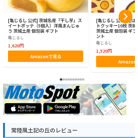
[亀じるし 公式] 茨城名産「干し芋」ス
[亀じるし 公式] 紅
イートポッテ（5個入）洋風まんじゅ
トクッキー10枚 茨城
う 茨城土産 個包装 ギフト
茨城土産 個包装 ギフ
ント
亀じるし
亀じるし
1,620円
1,520円
Amazonで見る
Amazo
常陸風土記の丘のレビュー