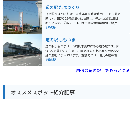
歴史ある神社であり、毎年多くの観光客が訪れます。周
道の駅 たまつくり
辺には、笠間焼の窯元やギャラリーが集まる「笠間焼通
り」や、自然豊かな「つつじ公園」など、見どころも豊
道の駅 たまつくりは、茨城県東茨城郡城里町にある道の
富です。 バイクで訪れる場合は、道の駅 かさまの広い駐
駅です。国道123号線沿いに位置し、豊かな自然に囲ま
車場が利用できます。また、笠間市内には、風光明媚な
れています。 施設内には、地元の新鮮な農産物を販売す
道路も多く、ツーリングにも最適なエリアです。道の駅
る直売所や、茨城の特産品を扱うお土産コーナーがあり
#道の駅
かさまは、休憩場所としてだけでなく、観光情報収集の
ます。 レストランでは、地元産の食材を使った料理を楽
拠点としても活用できます。
しむことができます。 特に、常陸秋そばはおすすめで
道の駅 しもつま
す。 バイクでのツーリングにも最適な場所で、駐車場も
広々としています。 周辺には、御前山県立自然公園や、
道の駅しもつまは、茨城県下妻市にある道の駅です。国
日本三名瀑の一つである袋田の滝など、観光スポットも
道122号線沿いに位置し、関東地方と東北地方を結ぶ交
充実しています。 自然豊かな場所で休憩したい方、地元
通の要衝となっています。 施設内には、地元の農産物を
の美味しいものを食べたい方、観光の拠点を探している
販売する直売所や、茨城県産の食材を使用したレストラ
#道の駅
方におすすめの道の駅です。
ン、軽食コーナーなどがあります。特に、下妻市は梨の
産地として知られており、旬の時期には、新鮮な梨を使
「周辺の道の駅」をもっと見る
ったスイーツなども楽しめます。また、観光案内所も併
設されており、周辺の観光スポットの情報収集も可能で
す。 バイクで訪れる場合、道の駅しもつまは広めの駐車
場が用意されているため、安心して駐車できます。国道1
オススメスポット紹介記事
22号線は、ツーリングコースとしても人気があり、道の
駅しもつまは休憩スポットとして最適です。周辺には、
小貝川ふれあい公園など、自然豊かな観光スポットも点
在しており、バイクで巡るのもおすすめです。 道の駅し
もつまは、地元の特産品やグルメ、観光情報などを一度
に楽しめるスポットです。ドライブやツーリングの際に
は、ぜひ立ち寄ってみてください。