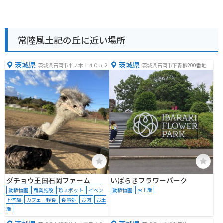
常陸風土記の丘に近い場所
茨城県
茨城県
茨城県石岡市半ノ木１４０５２
茨城県石岡市下青柳200番地
ダチョウ王国石岡ファーム
いばらきフラワーパーク
動植物園
商業施設
珍スポット
イベン
動植物園
お土産
ト体験
カフェ｜軽食
食事処
お肉
お土
産