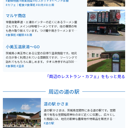
ギ、ヤギなどの動物とも触れあう事ができます。室内の
#動植物園
#商業施設
#珍スポット
#イベント体験
ふれあいブースもあり、室内にはフクロウやインコを身
#カフェ｜軽食
#食事処
#お肉
#お土産
体に乗せることもできます。また、季節によってBBQや
ブルーベリー狩りなどもでき、一日中楽しめる観光スポ
マルヤ商店
ットとなってます。
常磐自動車道・土浦北インターの近くにあるラーメン屋
さんです。メインは味噌ラーメンですが、他の種類の味
も色々取り揃えています。つけ麺や焼きラーメンまであ
り、どれにしようか目移りしてしまいます。ラーメンだ
#食事処
#麺類
#お酒
けでなく、餃子や唐揚げなどのおかずもありますので、
ガッツリ食べたい人にはぴったりです。
小美玉温泉湯～GO
茨城県小美玉市にある公営の日帰り温泉施設です。地元
の方が多く利用されている雰囲気ですが、ツーリングで
訪れてももちろん楽しめます。 タオル持参すれば500円
で入れるので、リーズナブルです。お風呂のほかに、食
#食事処
#温泉
事処や休憩所も設けられています。ここの特徴はなんと
いってもコーヒーのように茶色の、とろみのあるお湯。
「周辺のレストラン・カフェ」をもっと見る
温度もぬるめなので、長風呂にも向いています。
周辺の道の駅
道の駅 かさま
道の駅 かさまは、茨城県笠間市にある道の駅です。笠間
焼で有名な笠間稲荷神社のほど近くに位置し、広々とし
た施設には、地元の新鮮な農産物や特産品を販売する直
売所、笠間焼の販売コーナー、レストランなどがありま
#道の駅
す。 笠間稲荷神社は、日本三大稲荷の一つに数えられる