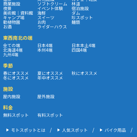
商業施設
ソフトクリーム
林道
夜景
イベント体験
宿泊施設
美術館｜資料館
海鮮
ダム
キャンプ場
スイーツ
珍スポット
動植物園
お肉
麺類
お酒
ライダーハウス
東西南北の端
全ての端
日本4端
日本本土4端
北海道4端
本州4端
四国4端
九州4端
季節
春にオススメ
夏にオススメ
秋にオススメ
冬にオススメ
年中オススメ
施設
屋内施設
屋外施設
料金
無料スポット
有料スポット
モトスポットとは
人気スポット
バイク用品