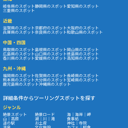
岐阜県のスポット
静岡県のスポット
愛知県のスポット
三重県のスポット
近畿
滋賀県のスポット
京都府のスポット
大阪府のスポット
兵庫県のスポット
奈良県のスポット
和歌山県のスポット
中国・四国
鳥取県のスポット
島根県のスポット
岡山県のスポット
広島県のスポット
山口県のスポット
徳島県のスポット
香川県のスポット
愛媛県のスポット
高知県のスポット
九州・沖縄
福岡県のスポット
佐賀県のスポット
長崎県のスポット
熊本県のスポット
大分県のスポット
宮崎県のスポット
鹿児島県のスポット
沖縄県のスポット
詳細条件からツーリングスポットを探す
ジャンル
絶景スポット
絶景ロード
海｜海岸｜岬
山｜高原
湖｜川｜滝
食事処
道の駅
お土産
神社｜寺院
温泉
文化施設
カフェ｜軽食