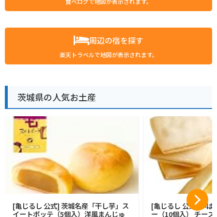
食べログで地図が表示されます。
周辺の宿を探す
楽天トラベルで地図が表示されます。
茨城県の人気お土産
[亀じるし 公式] 茨城名産「干し芋」ス
[亀じるし 公式] い
イートポッテ（5個入）洋風まんじゅ
ー（10個入） チー