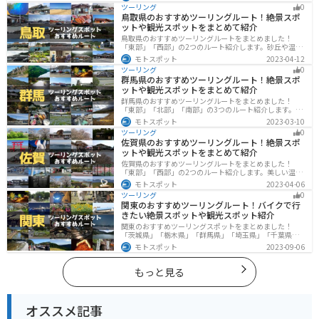
多く存在し、様々な楽しみ方ができます。バイクで長崎
ツーリング
0
県にツーリングに行く際は参考にしてください。
鳥取県のおすすめツーリングルート！絶景スポ
ットや観光スポットをまとめて紹介
鳥取県のおすすめツーリングルートをまとめました！
「東部」「西部」の2つのルート紹介します。砂丘や温泉
地、歴史ある城跡など魅力溢れるスポットが多数あるの
モトスポット
2023-04-12
で楽しめます。バイクで鳥取県にツーリングに行く際は
ツーリング
0
参考にしてください。
群馬県のおすすめツーリングルート！絶景スポ
ットや観光スポットをまとめて紹介
群馬県のおすすめツーリングルートをまとめました！
「東部」「北部」「南部」の3つのルート紹介します。草
津温泉や伊香保温泉など全国でも有名な温泉や豊かな自
モトスポット
2023-03-10
然を満喫するツーリングができます。バイクで群馬県に
ツーリング
0
ツーリングに行く際は参考にしてください。
佐賀県のおすすめツーリングルート！絶景スポ
ットや観光スポットをまとめて紹介
佐賀県のおすすめツーリングルートをまとめました！
「東部」「西部」の2つのルート紹介します。美しい温泉
地や古墳群、歴史ある城や神社仏閣など、バイクツーリ
モトスポット
2023-04-06
ングに適したスポットが多数存在し、様々な楽しみ方が
ツーリング
0
できます。バイクで佐賀県にツーリングに行く際は参考
関東のおすすめツーリングルート！バイクで行
にしてください。
きたい絶景スポットや観光スポット紹介
関東のおすすめツーリングスポットをまとめました！
「茨城県」「栃木県」「群馬県」「埼玉県」「千葉県」
「東京都」「神奈川県」の各県の観光地紹介します。自
モトスポット
2023-09-06
然豊かな山々や湖、温泉地が点在し、四季折々の景色を
楽しめるスポットが多数あります。バイクで関東にツー
リングに行く際は参考にしてください。
もっと見る
オススメ記事