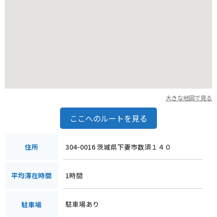
度に楽しめるスポットです。ドライブやツーリングの際には、
ぜひ立ち寄ってみてください。
大きな地図で見る
ここへのルートを見る
304-0016 茨城県下妻市数須１４０
住所
1時間
平均滞在時間
駐車場あり
駐車場