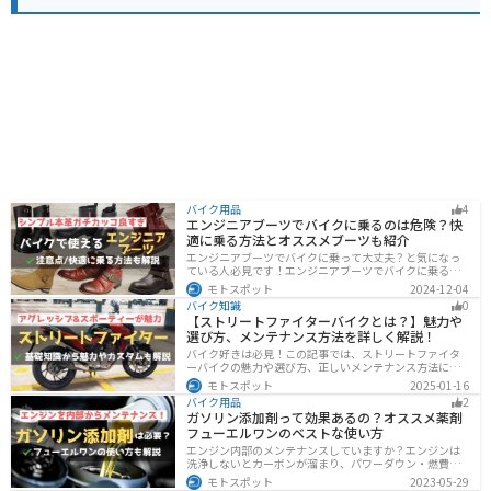
バイク用品
4
エンジニアブーツでバイクに乗るのは危険？快
適に乗る方法とオススメブーツも紹介
エンジニアブーツでバイクに乗って大丈夫？と気になっ
ている人必見です！エンジニアブーツでバイクに乗るメ
リットデメリット、おすすめのブーツまで徹底解説しま
モトスポット
2024-12-04
す。ファッション性が高く、バイクに乗っている時もそ
バイク知識
0
うじゃない時もかっこよくキメたい人にオススメです。
【ストリートファイターバイクとは？】魅力や
選び方、メンテナンス方法を詳しく解説！
バイク好きは必見！この記事では、ストリートファイタ
ーバイクの魅力や選び方、正しいメンテナンス方法につ
いて解説しています。実はストリートファイターバイク
モトスポット
2025-01-16
は、個性的なデザインと高い走行性能が魅力です。この
バイク用品
2
記事を読めば、ストリートファイターバイクの魅力がわ
ガソリン添加剤って効果あるの？オススメ薬剤
かります。
フューエルワンのベストな使い方
エンジン内部のメンテナンスしていますか？エンジンは
洗浄しないとカーボンが溜まり、パワーダウン・燃費の
悪化、燃焼以上、エンジンの焼き付きなどのトラブルの
モトスポット
2023-05-29
原因になります。定期的にガソリン添加剤を入れてエン