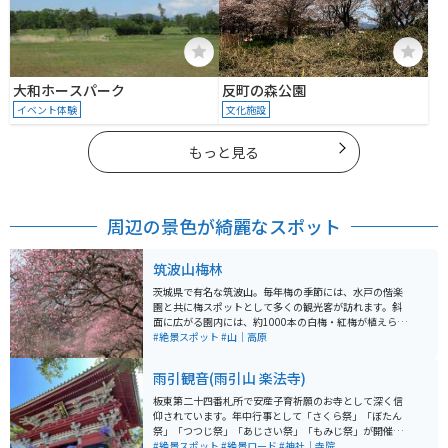
大和ホースパーク
反町の森公園
イベント体験
文化施設
もっと見る
周辺の景色が綺麗なスポット
筑波山梅林
茨城県で有名な筑波山。毎年梅の季節には、水戸の偕楽
園と共に梅スポットとして多くの観光客が訪れます。斜
面に広がる園内には、約1000本の白梅・紅梅が植えられ
ています。園内の至る所に筑波石と呼ばれる斑糲岩の巨
#絶景スポット
#山｜高原
石が散在し、梅とのコントラストも良く、展望四阿から
は眼下に梅林全体を見渡せ、田園風景や学園都市の街並
雨引観音(雨引山 楽法寺)
み、好天日には富士山やスカイツリー等も見渡せます。
板東第二十四番札所で安産子育祈願のお寺として深く信
仰されています。年中行事として「さくら祭」「ぼたん
祭」「つつじ祭」「あじさい祭」「もみじ祭」が開催さ
れています。中でも「あじさい祭」は特にオススメで
#絶景スポット
#絶景ロード
#神社｜寺院