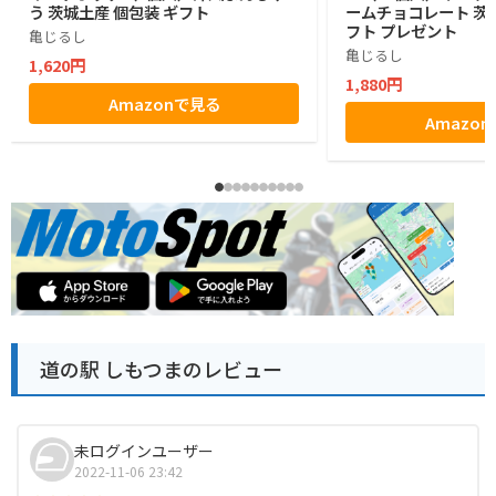
う 茨城土産 個包装 ギフト
ームチョコレート 茨城
フト プレゼント
亀じるし
亀じるし
1,620円
1,880円
Amazonで見る
Amazo
道の駅 しもつまのレビュー
未ログインユーザー
2022-11-06 23:42