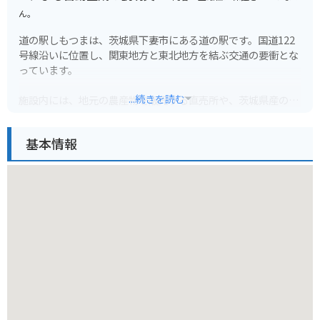
ん。
道の駅しもつまは、茨城県下妻市にある道の駅です。国道122
号線沿いに位置し、関東地方と東北地方を結ぶ交通の要衝とな
っています。
...続きを読む
施設内には、地元の農産物を販売する直売所や、茨城県産の食
材を使用したレストラン、軽食コーナーなどがあります。特
に、下妻市は梨の産地として知られており、旬の時期には、新
基本情報
鮮な梨を使ったスイーツなども楽しめます。また、観光案内所
も併設されており、周辺の観光スポットの情報収集も可能で
す。
バイクで訪れる場合、道の駅しもつまは広めの駐車場が用意さ
れているため、安心して駐車できます。国道122号線は、ツー
リングコースとしても人気があり、道の駅しもつまは休憩スポ
ットとして最適です。周辺には、小貝川ふれあい公園など、自
然豊かな観光スポットも点在しており、バイクで巡るのもおす
すめです。
道の駅しもつまは、地元の特産品やグルメ、観光情報などを一