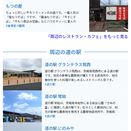
ブルーベリー狩りなどもでき、一日中楽しめる観光スポ
もつの屋
ットとなってます。
ちょっと珍しい牛モツラーメンのお店です。一番人気は
「塩もつそば」ですが、「醤油もつそば」「牛すじそ
ば」「牛もつ煮込み定食」などバラエティーに富んだメ
ニューが用意されています。国道294号線沿いの分かり
#食事処
#麺類
やすい、常磐道からのアクセスも良い場所にあります。
モツは芝浦食肉市場から仕入れているそうです。
「周辺のレストラン・カフェ」をもっと見る
周辺の道の駅
道の駅 グランテラス筑西
道の駅 グランテラス筑西は、茨城県筑西市にある道の駅
です。地元の新鮮な農産物が購入できる直売所や、地元
食材を使った料理が楽しめるレストランが人気です。 バ
イクで訪れる場合、広い駐車場があるので安心して駐車
#道の駅
できます。筑波山や霞ヶ浦など、周辺にはツーリングス
ポットも多いので、拠点としても便利です。 グランテラ
道の駅 常総
ス筑西は、地元の特産品である「下館ラーメン」や「し
もだて麦っこ」なども販売しています。ぜひお土産にい
道の駅 常総は、茨城県常総市にある総合公園「きぬの
かがでしょうか。また、併設されている「しもだて地域
里」に隣接した道の駅です。広々とした敷地内には、地
交流センター」では、地元の歴史や文化に触れることが
元の新鮮な農産物を販売する農産物直売所や、茨城県の
できます。
特産品を扱う物産館、食事処などがあります。 きぬの里
#道の駅
は、関東平野の雄大な自然を満喫できる公園として知ら
れており、四季折々の花々や緑豊かな景色を楽しむこと
道の駅 にのみや
ができます。特に春には、約1,000本のソメイヨシノが