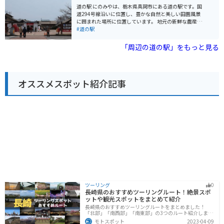
咲き誇る桜の名所としても人気です。道の駅 常総は、ツ
道の駅 にのみやは、栃木県真岡市にある道の駅です。国
ーリングの休憩スポットとしても利用でき、バイクスタ
道294号線沿いに位置し、豊かな自然と美しい田園風景
ンドも設置されています。 常総市は、鬼怒川が流れる自
に囲まれた場所に位置しています。 地元の新鮮な農産物
然豊かな地域であり、米や野菜などの農産物が盛んで
が人気で、特に「にのみやブランド」に認定された農産
#道の駅
す。道の駅 常総では、地元産の新鮮な野菜や果物を購入
物は、品質の良さで知られています。旬な野菜や果物は
することができます。また、常総名物の「ゆでピーナッ
もちろんのこと、地元産の米や味噌、醤油などの加工品
「周辺の道の駅」をもっと見る
ツ」や、茨城県産の銘柄豚「ローズポーク」を使用した
も豊富に揃っています。 また、併設されているレストラ
加工品なども販売されています。
ンでは、地元食材をふんだんに使った料理を楽しむこと
ができます。 バイクで訪れる場合、道の駅には広々とし
た駐車場が完備されているので安心です。周辺には、四
オススメスポット紹介記事
季折々の景色を楽しめる「井頭公園」や、歴史を感じら
れる「二宮尊徳資料館」など、観光スポットも点在して
います。道の駅 にのみやを拠点に、栃木県の魅力を満喫
するツーリングはいかがでしょうか。
ツーリング
0
長崎県のおすすめツーリングルート！絶景スポ
ットや観光スポットをまとめて紹介
長崎県のおすすめツーリングルートをまとめました！
「北部」「南西部」「南東部」の3つのルート紹介しま
す。国際色豊かな街並みや世界遺産、絶景ポイントが数
モトスポット
2023-04-09