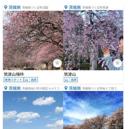
茨城県
茨城県
茨城県つくば市沼田
茨城県つくば市筑波
筑波山梅林
筑波山
絶景スポット
山｜高原
山｜高原
茨城県
茨城県
茨城県桜川市大国玉４４３２
茨城県つくば市桜１丁目２
−６