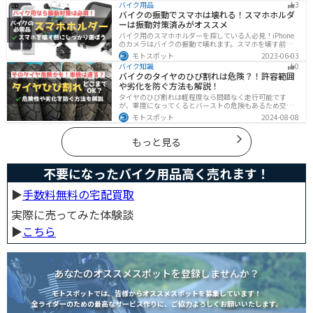
バイク用品
3
ジン内部も綺麗にしましょう。
バイクの振動でスマホは壊れる！スマホホルダ
ーは振動対策済みがオススメ
バイク用のスマホホルダーを探している人必見！iPhone
のカメラはバイクの振動で壊れます。スマホを壊す前
に、振動対策がされたスマホホルダーを使うようにしま
モトスポット
2023-06-03
しょう。カメラを壊さないための4つの方法とオススメの
バイク知識
0
スマホホルダーを紹介します。
バイクのタイヤのひび割れは危険？！許容範囲
や劣化を防ぐ方法も解説！
タイヤのひび割れは軽程度なら問題なく走行可能です
が、重度になってくるとバーストの危険もあるため交換
が必要です。どの程度なら大丈夫なのか、タイヤのひび
モトスポット
2024-08-08
割れを防ぐ方法などまとめました。快適安全にバイクに
乗るためにもしっかりとチェックしておきましょう。
もっと見る
不要になったバイク用品高く売れます！
▶︎
手数料無料の宅配買取
実際に売ってみた体験談
▶︎
こちら
あなたのオススメスポットを登録しませんか？
モトスポットでは、皆様からオススメスポットを募集しています！
全ライダーのための最高なサービス作りに、ご協力よろしくお願いいたします。