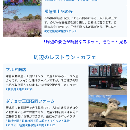
す。各地にあじさいの名所が沢山ありますが、それらに
負けず劣らず本当に素晴らしいです！
常陸風土記の丘
茨城県の筑波山近くにある石岡市にある、風土記の丘で
す。のどかな田舎道を通り抜け、目的地に着きます。公
園のような存在で、子供が遊べる遊具があり、芝生にシ
ートをひいてゆっくりできます。４月にはしだれ桜が見
#文化施設
#絶景スポット
ごろで、水辺にぐるりと見事なしだれ桜並木がありま
す。写真を撮ると背景がしだれ桜のピンクに染まり、と
「周辺の景色が綺麗なスポット」をもっと見る
てもいい写真が撮れます。
周辺のレストラン・カフェ
マルヤ商店
常磐自動車道・土浦北インターの近くにあるラーメン屋
さんです。メインは味噌ラーメンですが、他の種類の味
も色々取り揃えています。つけ麺や焼きラーメンまであ
り、どれにしようか目移りしてしまいます。ラーメンだ
#食事処
#麺類
#お酒
けでなく、餃子や唐揚げなどのおかずもありますので、
ガッツリ食べたい人にはぴったりです。
ダチョウ王国石岡ファーム
茨城県にある観光できる牧場です。名前の通りダチョウ
と触れ合えるのが特徴であり、売店で餌を買えば自分で
直接餌をあげる事ができます。他にもアルパカやウサ
ギ、ヤギなどの動物とも触れあう事ができます。室内の
#動植物園
#商業施設
#珍スポット
#イベント体験
ふれあいブースもあり、室内にはフクロウやインコを身
#カフェ｜軽食
#食事処
#お肉
#お土産
体に乗せることもできます。また、季節によってBBQや