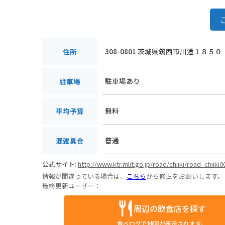
308-0801 茨城県筑西市川澄１８５０
住所
駐車場あり
駐車場
無料
平均予算
普通
混雑具合
公式サイト:
http://www.ktr.mlit.go.jp/road/chiiki/road_chiiki
情報が間違っている場合は、
こちら
から修正をお願いします。
最終更新ユーザー：
周辺の飲食店を探す
食べログで地図が表示されます。