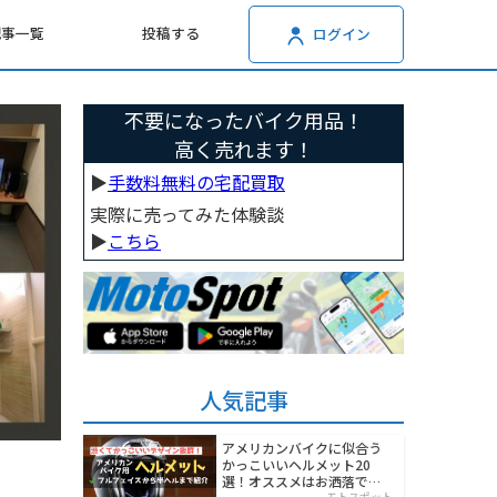
記事一覧
投稿する
ログイン
不要になったバイク用品！
高く売れます！
▶︎
手数料無料の宅配買取
実際に売ってみた体験談
▶︎
こちら
人気記事
アメリカンバイクに似合う
かっこいいヘルメット20
選！オススメはお洒落でワ
モトスポット