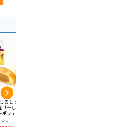
-9%
亀じるし 公式] 茨城
本屋製菓 水戸銘菓
[亀じるし 
産「干し芋」スイ
吉原殿中 7本×2袋
らきチーズ
トポッテ（5個
（10個入）
本屋製菓
）洋風まんじゅう
たっぷりの
じるし
亀じるし
1,374円
1,512円
城土産 個包装 ギ
チョコレー