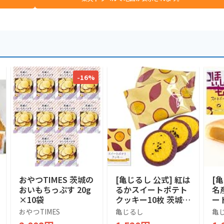
-16%
おやつTIMES 茨城の
[亀じるし 公式] 紅は
[
おいもちっぷす 20g
るかスイートポテト
名
×10袋
クッキー10枚 茨城県
ー
産 さつまいも 茨城
入
おやつTIMES
亀じるし
亀
土産 個包装 ギフト
茨