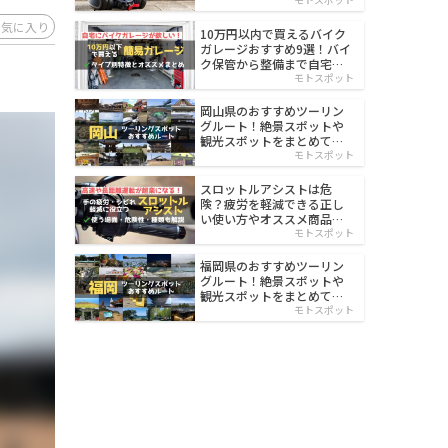
イルド
お気に入り
10万円以内で買えるバイク
ガレージおすすめ9選！バイ
ク保管から整備まで自宅で
楽々
モトスポット
岡山県のおすすめツーリン
グルート！絶景スポットや
観光スポットをまとめて紹
介
モトスポット
スロットルアシストは危
険？疲労を軽減できる正し
い使い方やオススメ商品を
紹介
モトスポット
福岡県のおすすめツーリン
グルート！絶景スポットや
観光スポットをまとめて紹
介
モトスポット