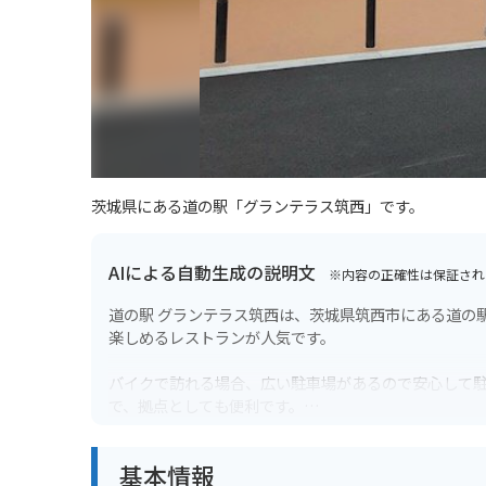
茨城県にある道の駅「グランテラス筑西」です。
AIによる自動生成の説明文
※内容の正確性は保証され
道の駅 グランテラス筑西は、茨城県筑西市にある道の
楽しめるレストランが人気です。
バイクで訪れる場合、広い駐車場があるので安心して
で、拠点としても便利です。
グランテラス筑西は、地元の特産品である「下館ラー
基本情報
ょうか。また、併設されている「しもだて地域交流セ