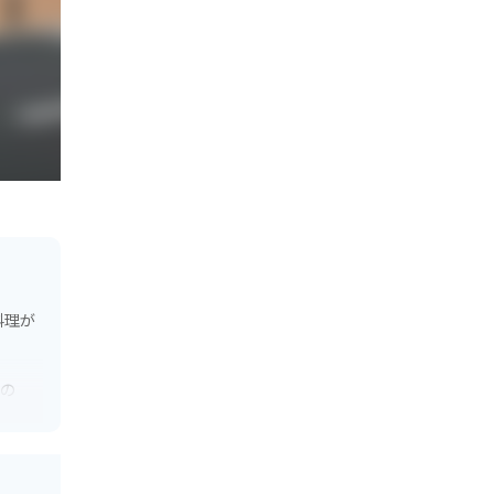
料理が
いの
がでし