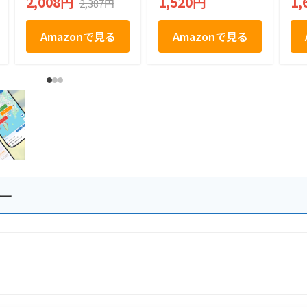
2,008円
1,520円
1,
2,387円
手土産 プレゼント
フ
Amazonで見る
Amazonで見る
ー