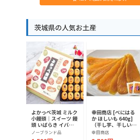
茨城県の人気お土産
よかっぺ茨城 ミルク
幸田商店 [べにはる
小饅頭｜スイーツ 饅
か ほしいも 640g]
頭 いばらき イバラ
（干し芋、干しい
キ ご当地 お取り寄
も、乾燥芋） 茨城県
ノーブランド品
幸田商店
せ…
産 紅はるか 国産 TV