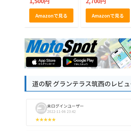
1,500円
2,700円
東京でも紹介 ねっと
り もっちり やわら
か 上品な甘さ
Amazonで見る
Amazonで見る
道の駅 グランテラス筑西のレビュ
未ログインユーザー
2022-11-06 23:42