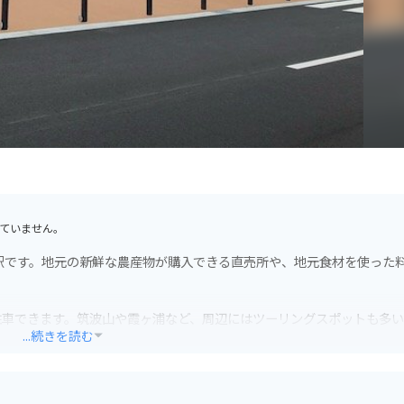
ていません。
駅です。地元の新鮮な農産物が購入できる直売所や、地元食材を使った
駐車できます。筑波山や霞ヶ浦など、周辺にはツーリングスポットも多
...続きを読む
メン」や「しもだて麦っこ」なども販売しています。ぜひお土産にいか
ンター」では、地元の歴史や文化に触れることができます。