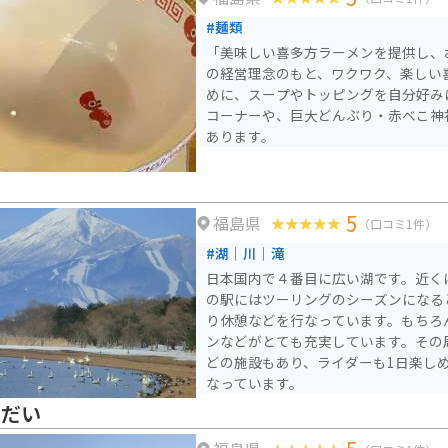
とができます。また、この牧場を滞在
#麺類
ゆっくりと楽しむこともおすすめです
「美味しい喜多方ラーメンを提供し、
の経営理念のもと、ワクワク、楽しい
めに、スープやトッピングを自分好み
コーナーや、巨大どんぶり・赤べこ神
あります。
5
福島県
（口コミ1件）
#湖｜川｜滝
日本国内で４番目に広い湖です。近く
の駅にはツーリングのシーズンになる
り休憩などを行なっています。もちろ
ンなどがとても充実しています。その
どの施設もあり、ライダーも1日楽し
なっています。
んだい