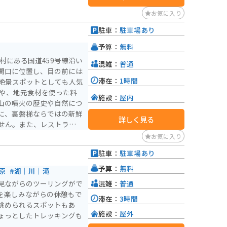
お気に入り
駐車：
駐車場あり
予算：
無料
村にある国道459号線沿い
混雑：
普通
関口に位置し、目の前には
滞在：
1時間
絶景スポットとしても人気
施設：
屋内
山の噴火の歴史や自然につ
に、裏磐梯ならではの新鮮
詳しく見る
せん。また、レストランで
、猪苗代湖で獲れたワカサ
お気に入り
駐車：
駐車場あり
ンなど、周辺には絶景のワ
。ツーリングの休憩場所と
予算：
無料
原
#湖｜川｜滝
然を眺めながら、地元の美
混雑：
普通
見ながらのツーリングがで
を楽しみながらの休憩もで
滞在：
3時間
眺められるスポットもあ
施設：
屋外
ょっとしたトレッキングも