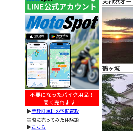
天神浜オー
鶴ヶ城
不要になったバイク用品！
高く売れます！
▶︎
手数料無料の宅配買取
実際に売ってみた体験談
▶︎
こちら