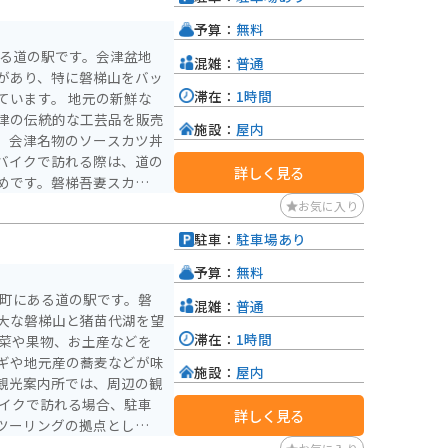
予算：
無料
ある道の駅です。会津盆地
混雑：
普通
があり、特に磐梯山をバッ
滞在：
1時間
 地元の新鮮な
津の伝統的な工芸品を販売
施設：
屋内
、会津名物のソースカツ丼
バイクで訪れる際は、道の
詳しく見る
めです。磐梯吾妻スカイラ
のあるワインディングロー
お気に入り
め天候が変わりやすいので
駐車：
駐車場あり
予算：
無料
代町にある道の駅です。磐
混雑：
普通
大な磐梯山と猪苗代湖を望
滞在：
1時間
ギや地元産の蕎麦などが味
施設：
屋内
観光案内所では、周辺の観
詳しく見る
ツーリングの拠点としても
スカイラインや磐梯ゴール