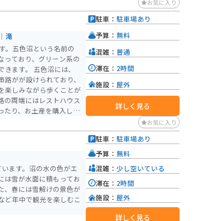
お気に入り
駐車：
駐車場あり
予算：
無料
｜滝
ます。五色沼という名前の
混雑：
普通
なっており、グリーン系の
滞在：
2時間
 五色沼には、
策路がが設けられており、
施設：
屋外
を楽しみながら歩くことが
路の両端にはレストハウス
詳しく見る
ったり、お土産を購入した
お気に入り
駐車：
駐車場あり
予算：
無料
混雑：
少し空いている
ています。沼の水の色がエ
には雪が水面に積もってお
滞在：
2時間
た、春には雪解けの景色が
施設：
屋外
など年中で観光を楽しむこ
詳しく見る