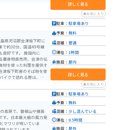
詳しく見る
お気に入り
駐車：
駐車場あり
予算：
無料
福島県河沼郡会津坂下町に
混雑：
普通
で約30分、国道49号線
滞在：
1時間
です。 施設内に
る農産物直売所、会津の伝
施設：
屋内
食材を使った料理を提供す
会津坂下町産のそば粉を使
詳しく見る
もあるのでおすすめです。
お気に入り
られる「会津藩校日新館」
駐車：
駐車場あり
り」などの観光スポットが
自然豊かな景色を楽しむツ
予算：
無料
混雑：
少し混んでいる
0mの高原で、磐梯山や猪苗
です。日本最大級の風力発
滞在：
0.5時間
はヒマワリが咲いていま
施設：
屋外
閉鎖されています。