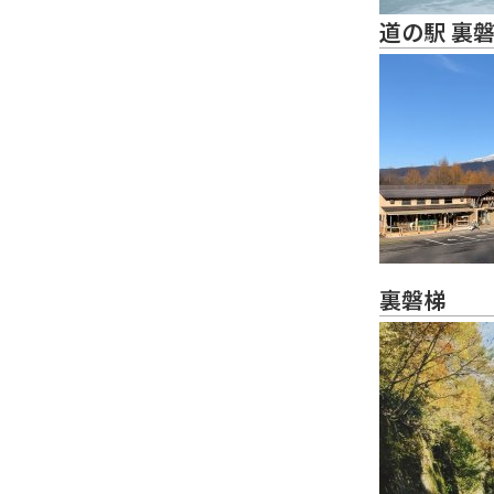
道の駅 裏
裏磐梯