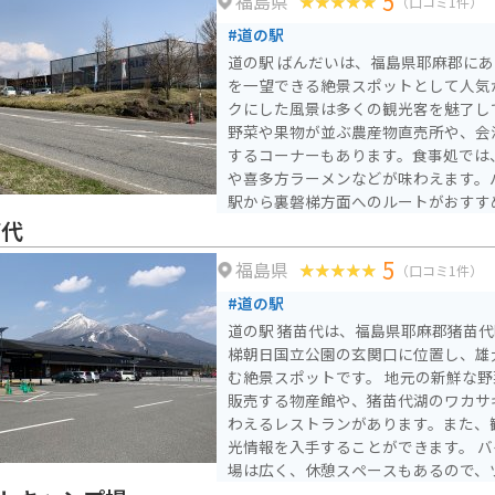
5
福島県
（口コミ1件）
#道の駅
道の駅 ばんだいは、福島県耶麻郡に
を一望できる絶景スポットとして人気
クにした風景は多くの観光客を魅了しています。
野菜や果物が並ぶ農産物直売所や、会
するコーナーもあります。食事処では
や喜多方ラーメンなどが味わえます。
駅から裏磐梯方面へのルートがおすす
インやレークラインなど、走りごたえ
苗代
ドが続きます。ただし、山岳地帯のた
5
福島県
注意が必要です。 周辺には、猪苗代湖や五色沼など、自然豊か
（口コミ1件）
な観光スポットも点在しています。
#道の駅
道の駅 猪苗代は、福島県耶麻郡猪苗
梯朝日国立公園の玄関口に位置し、雄
む絶景スポットです。 地元の新鮮な野菜や果物、お土産などを
販売する物産館や、猪苗代湖のワカサ
わえるレストランがあります。また、
光情報を入手することができます。 バイクで訪れる場合、駐車
場は広く、休憩スペースもあるので、
最適です。猪苗代湖周辺は、磐梯吾妻