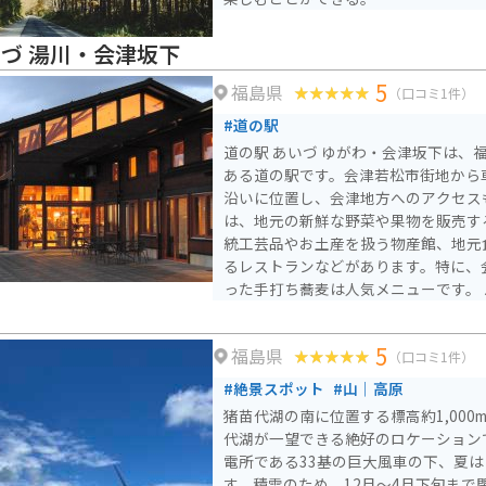
いづ 湯川・会津坂下
5
福島県
（口コミ1件）
#道の駅
道の駅 あいづ ゆがわ・会津坂下は、
ある道の駅です。会津若松市街地から車
沿いに位置し、会津地方へのアクセスも良好
は、地元の新鮮な野菜や果物を販売す
統工芸品やお土産を扱う物産館、地元
るレストランなどがあります。特に、
った手打ち蕎麦は人気メニューです。 バイクで訪れる際は、駐
車場も広々としており、休憩スペース
周辺には、戊辰戦争の激戦地として知
5
福島県
や、美しい景観が楽しめる「塔のへつ
（口コミ1件）
あります。会津の歴史を感じながら、
#絶景スポット
#山｜高原
ーリングにも最適です。
猪苗代湖の南に位置する標高約1,00
代湖が一望できる絶好のロケーション
電所である33基の巨大風車の下、夏
す。積雪のため、12月〜4月下旬まで