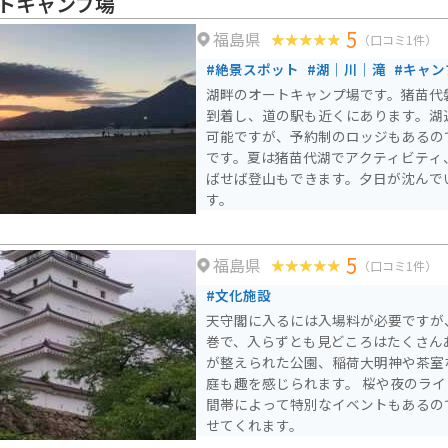
トキャンプ場
ドラインなど、景観の美しいワインデ
5
福島県
なので、バイクツーリングにおすすめです。 猪苗代
（口コミ1件）
山麓に広がる高原野菜の一大産地とし
#絶景スポット
#湖｜川｜滝
#キャン
に、トウモロコシ、トマト、キャベツ
湖畔のオートキャンプ場です。猪苗代磐
苗代湖では、冬期に氷上でのワカサギ
到着し、道の駅も近くにあります。湖
す。
可能ですが、予約制のロッジもあるの
です。夏は猪苗代湖でアクティビティ
ばせば登山もできます。夕日が沈んで
す。
5
福島県
（口コミ1件）
#文化施設
天守閣に入るには入場料が必要ですが
巻で、入らずとも見どころはたくさん
が整えられた公園、稲荷大明神や茶室
庭も趣を感じられます。 桜や夜のラ
間帯によって特別なイベントもあるの
せてくれます。