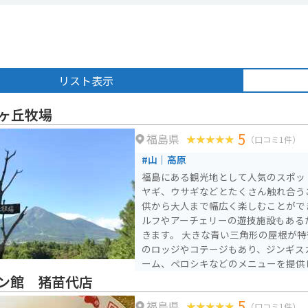
リスト表示
ヶ丘牧場
5
福島県
（口コミ1件）
#山｜高原
福島にある観光地として人気のスポッ
ヤギ、ウサギなどとたくさん触れ合う
供から大人まで幅広く楽しむことがで
ルフやアーチェリーの遊技施設もある
きます。 大きな青い三角形の屋根が特徴の牧場には、300人収容
のロッジやコテージもあり、ジンギス
ーム、ペロシキなどのメニューを提供
料で開放されており、駐車料や入場料はか
ン館 猪苗代店
の独特な風景を眺めながら、高原の爽
5
福島県
と遊んだり、ロシア料理を味わうこと
（口コミ1件）