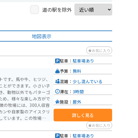
道の駅を除外
地図表示
お気に入り
駐車：
駐車場あり
予算：
無料
トです。馬や牛、ヒツジ、
混雑：
少し混んでいる
ことができます。小さい子
滞在：
3時間
き、動物以外でもパターゴ
ため、様々な楽しみ方がで
施設：
屋外
カンや自家製のアイスクリ
詳しく見る
しています。この牧場は無
かりません。 磐梯山
お気に入り
やかな風を感じ、動物たち
駐車：
駐車場あり
で、素敵な一日を過ごすこ