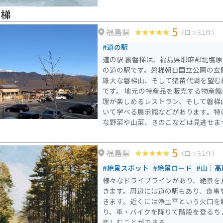
磐梯
5
福島県
（口コミ1件）
#道の駅
道の駅 裏磐梯は、福島県耶麻郡北塩原
の道の駅です。磐梯朝日国立公園の玄
雄大な磐梯山、そして猪苗代湖を望む
です。 地元の特産品を販売する物産館や、地元食材を使った料
理が楽しめるレストラン、そして磐梯
いて学べる展示館などがあります。特
な野菜や山菜、きのこなどは見逃せま
は、裏磐梯産の蕎麦粉を使った蕎麦や
ギを使った料理などが人気です。 バイクで訪れる場合は、磐梯
5
福島県
吾妻スカイラインや磐梯ゴールドライ
（口コミ1件）
インディングロードが数多くあります
#絶景スポット
#絶景ロード
#山｜高
しても最適です。道の駅から雄大な自
様々なドライブラインがあり、絶景を
味しいものを堪能してみてください。
きます。周辺には道の駅もあり、食事
きます。近くには浄土平という火口を
り、車・バイクを降りて階段を登るち
楽しむことができる。