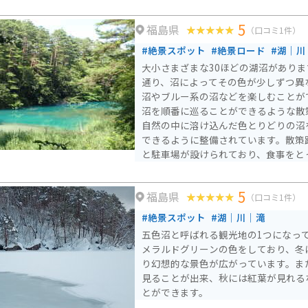
5
福島県
（口コミ1件）
#絶景スポット
#絶景ロード
#湖｜川
大小さまざまな30ほどの湖沼があり
通り、沼によってその色が少しずつ異
沼やブルー系の沼などを楽しむことができます。
沼を順番に巡ることができるような散
自然の中に溶け込んだ色とりどりの沼
できるように整備されています。散策
と駐車場が設けられており、食事をと
りすることもできます。
5
福島県
（口コミ1件）
#絶景スポット
#湖｜川｜滝
五色沼と呼ばれる観光地の1つになっ
メラルドグリーンの色をしており、冬
り幻想的な景色が広がっています。ま
見ることが出来、秋には紅葉が見れる
とができます。