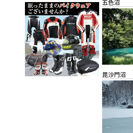
五色沼
毘沙門沼