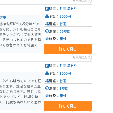
お気に入り
ィングロードが続くエリア
駐車：
駐車場あり
町は、磐梯
ても知られています。特
予算：
8000円
プ場
などが有名です。また、猪
混雑：
普通
梯高原ICから5分ほどで
釣りが盛んに行われていま
近くにテントを張ることも
滞在：
26時間
でテントがなくても大丈夫
施設：
屋外
、磐梯山もあるので足を延
いく景色がとても綺麗で
詳しく見る
お気に入り
駐車：
駐車場あり
予算：
1000円
混雑：
普通
、外から眺めるだけでも圧
あります。立派な堀や芝生
滞在：
1時間
などがあります。苔むした
施設：
屋外
イトアップなど、時期や時
で、何度も訪れたいと思わ
詳しく見る