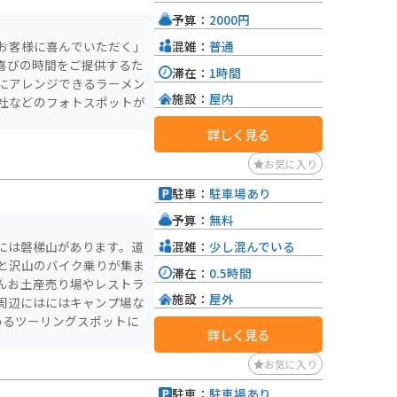
基地として周辺の観光地を
予算：
2000円
。
混雑：
普通
お客様に喜んでいただく」
喜びの時間をご提供するた
滞在：
1時間
にアレンジできるラーメン
施設：
屋内
社などのフォトスポットが
詳しく見る
お気に入り
駐車：
駐車場あり
予算：
無料
混雑：
少し混んでいる
には磐梯山があります。道
と沢山のバイク乗りが集ま
滞在：
0.5時間
んお土産売り場やレストラ
施設：
屋外
周辺にはにはキャンプ場な
めるツーリングスポットに
詳しく見る
お気に入り
駐車：
駐車場あり