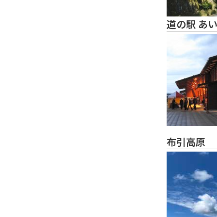
道の駅 あ
布引高原