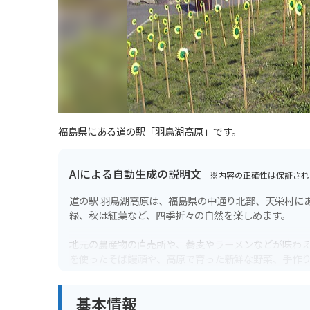
福島県にある道の駅「羽鳥湖高原」です。
AIによる自動生成の説明文
※内容の正確性は保証され
道の駅 羽鳥湖高原は、福島県の中通り北部、天栄村に
緑、秋は紅葉など、四季折々の自然を楽しめます。
地元の農産物の直売所や、蕎麦やラーメンなどが味わ
を使ったそば饅頭や、高原で育った新鮮な野菜、手作
バイクで訪れる際は、道の駅に併設されている駐車場
基本情報
も人気なので、ツーリングの休憩場所としても最適で