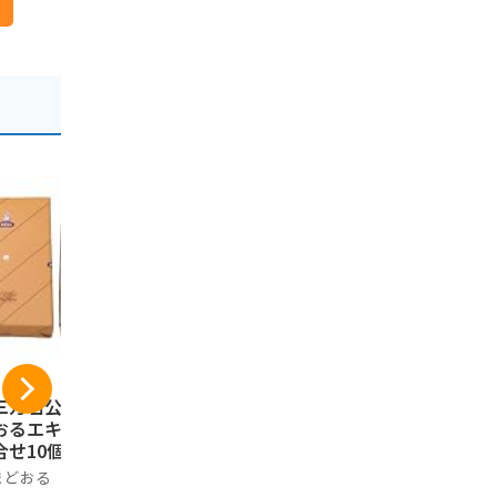
三万石公式】まま
おやつTIMES 福島の
ご当地まる
おるエキソンパイ
セミドライもも 40g
便 福島県 (
合せ10個入
×10袋
美食うまい
まどおる
おやつTIMES
美食うまいも