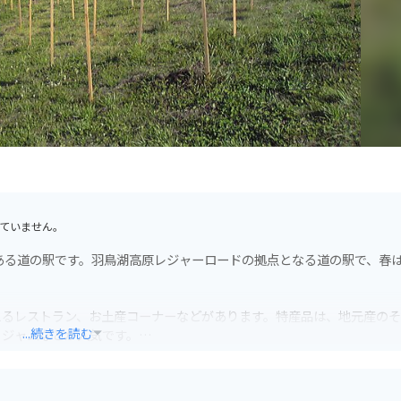
ていません。
ある道の駅です。羽鳥湖高原レジャーロードの拠点となる道の駅で、春
えるレストラン、お土産コーナーなどがあります。特産品は、地元産の
...続きを読む
りジャムなどが人気です。
に駐車可能です。羽鳥湖高原レジャーロードは、ワインディングロード
す。磐梯吾妻スカイラインや、浄土平など、周辺の観光スポットへのアク