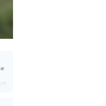
は新
そば粉
として
セス