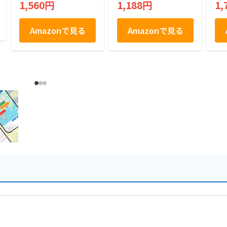
1,560円
1,188円
1,
リーム スイーツ 個
包装 優雅菓集
Amazonで見る
Amazonで見る