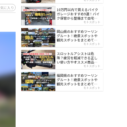
イルド
お気に入り
10万円以内で買えるバイク
ガレージおすすめ9選！バイ
ク保管から整備まで自宅で
楽々
モトスポット
岡山県のおすすめツーリン
グルート！絶景スポットや
観光スポットをまとめて紹
介
モトスポット
スロットルアシストは危
険？疲労を軽減できる正し
い使い方やオススメ商品を
紹介
モトスポット
福岡県のおすすめツーリン
グルート！絶景スポットや
観光スポットをまとめて紹
介
モトスポット