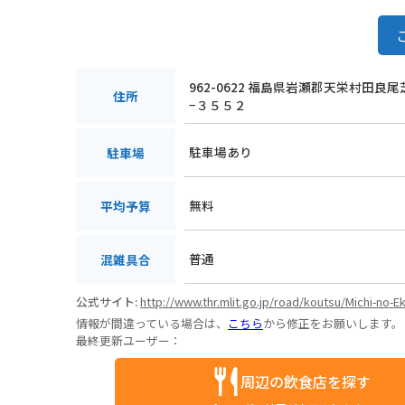
962-0622 福島県岩瀬郡天栄村田良
住所
−３５５２
駐車場あり
駐車場
無料
平均予算
普通
混雑具合
公式サイト:
http://www.thr.mlit.go.jp/road/koutsu/Michi-no-E
情報が間違っている場合は、
こちら
から修正をお願いします。
最終更新ユーザー：
周辺の飲食店を探す