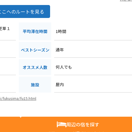
ここへのルートを見る
尾芝草１
平均滞在時間
1時間
通年
ベストシーズン
何人でも
オススメ人数
屋内
施設
ki/fukusima/fu15.html
周辺の宿を探す