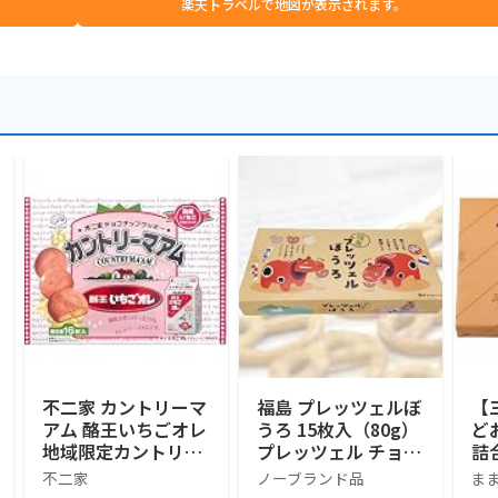
楽天トラベルで地図が表示されます。
不二家 カントリーマ
福島 プレッツェルぼ
【
アム 酪王いちごオレ
うろ 15枚入（80g）
ど
地域限定カントリー
プレッツェル チョコ
詰
マアム 16個入り 福
レート ホワイトチョ
不二家
ノーブランド品
ま
島みやげ 長登屋
コ チーズ チーズク