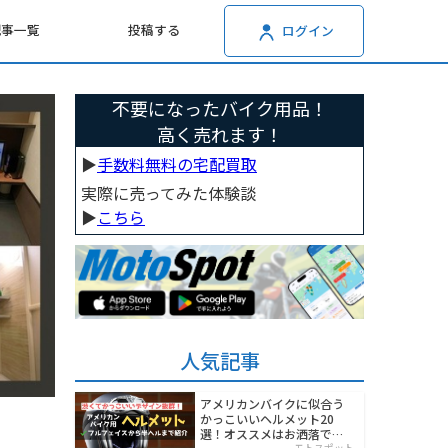
記事一覧
投稿する
ログイン
不要になったバイク用品！
高く売れます！
▶︎
手数料無料の宅配買取
実際に売ってみた体験談
▶︎
こちら
人気記事
アメリカンバイクに似合う
かっこいいヘルメット20
選！オススメはお洒落でワ
モトスポット