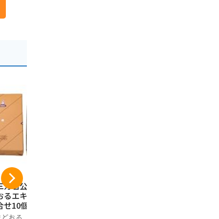
三万石公式】まま
おやつTIMES 福島の
ご当地まる
おるエキソンパイ
セミドライもも 40g
便 福島県 (
合せ10個入
×10袋
美食うまい
まどおる
おやつTIMES
美食うまいも