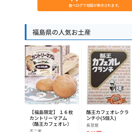
食べログで地図が表示されます。
福島県の人気お土産
【福島限定】 １６枚
酪王カフェオレクラ
カントリーマアム
ンチ小(5個入)
（酪王カフェオレ）
長登屋
不二家