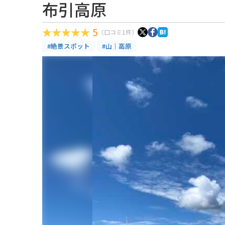
布引高原
5
（口コミ1件）
#絶景スポット
#山｜高原