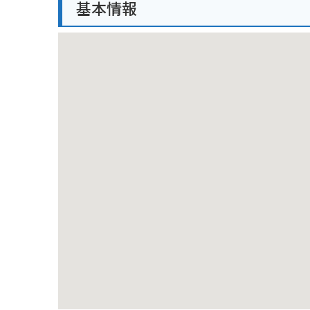
基本情報
芝桜の開花時期以外にも、夏は緑の絨毯、秋はススキ