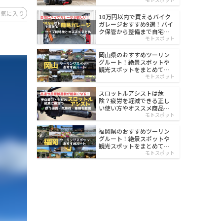
イルド
お気に入り
10万円以内で買えるバイク
ガレージおすすめ9選！バイ
ク保管から整備まで自宅で
楽々
モトスポット
岡山県のおすすめツーリン
グルート！絶景スポットや
観光スポットをまとめて紹
介
モトスポット
スロットルアシストは危
険？疲労を軽減できる正し
い使い方やオススメ商品を
紹介
モトスポット
福岡県のおすすめツーリン
グルート！絶景スポットや
観光スポットをまとめて紹
介
モトスポット