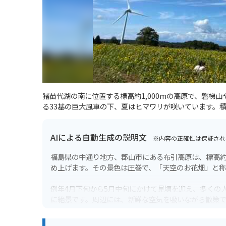
猪苗代湖の南に位置する標高約1,000mの高原で、磐梯
る33基の巨大風車の下、夏はヒマワリが咲いています。積
AIによる自動生成の説明文
※内容の正確性は保証され
福島県の中通り地方、郡山市にある布引高原は、標高約
め上げます。その景色は圧巻で、「天空のお花畑」と称
例年4月下旬から5月中旬にかけて見頃を迎え、多くの
に絶景です。周辺には、新鮮な空気を吸いながら散策
風を感じながら、爽快なツーリングを楽しめるでしょ