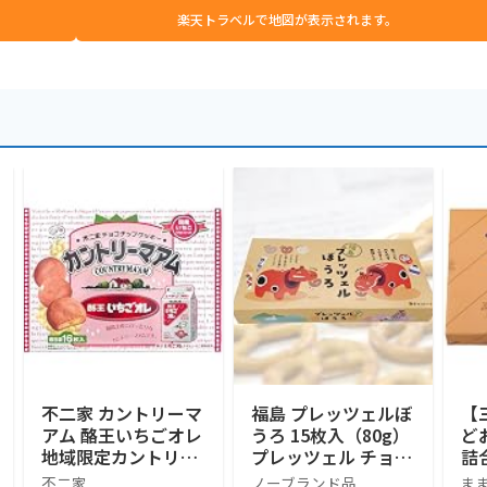
楽天トラベルで地図が表示されます。
不二家 カントリーマ
福島 プレッツェルぼ
【
アム 酪王いちごオレ
うろ 15枚入（80g）
ど
地域限定カントリー
プレッツェル チョコ
詰
マアム 16個入り 福
レート ホワイトチョ
不二家
ノーブランド品
ま