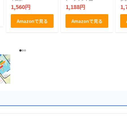
島みやげ 長登屋
コ チーズ チーズク
1,560円
1,188円
1,
リーム スイーツ 個
包装 優雅菓集
Amazonで見る
Amazonで見る