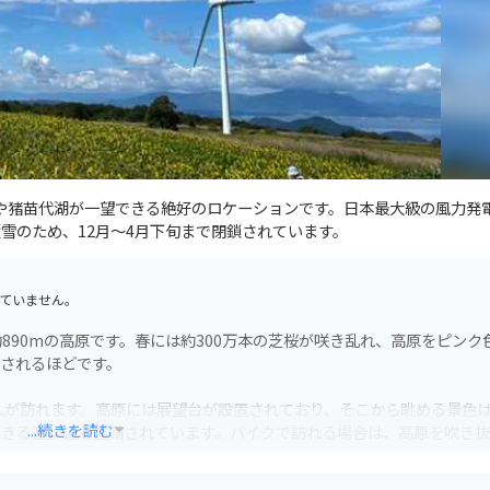
山や猪苗代湖が一望できる絶好のロケーションです。日本最大級の風力発
雪のため、12月〜4月下旬まで閉鎖されています。
ていません。
890mの高原です。春には約300万本の芝桜が咲き乱れ、高原をピンク
されるほどです。
人が訪れます。高原には展望台が設置されており、そこから眺める景色
...続きを読む
できる遊歩道も整備されています。バイクで訪れる場合は、高原を吹き
う。駐車場も完備されているので安心です。