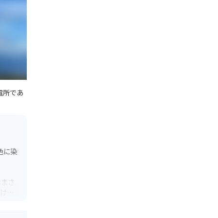
電所であ
色に染
はまさ
抜ける