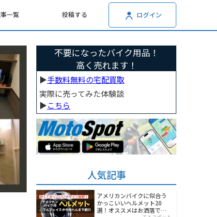
記事一覧
投稿する
ログイン
不要になったバイク用品！
高く売れます！
▶︎
手数料無料の宅配買取
実際に売ってみた体験談
▶︎
こちら
人気記事
アメリカンバイクに似合う
かっこいいヘルメット20
選！オススメはお洒落でワ
モトスポット