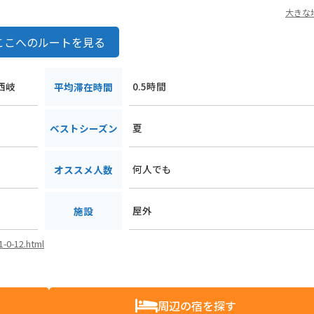
大きな
ここへのルートを見る
西岐
0.5時間
平均滞在時間
夏
ベストシーズン
何人でも
オススメ人数
屋外
施設
1-0-12.html
周辺の宿を探す