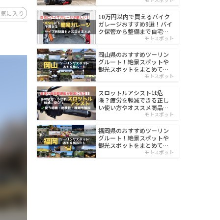
イルド
お気に入り
10万円以内で買えるバイク
ガレージおすすめ9選！バイ
ク保管から整備まで自宅で
楽々
モトスポット
岡山県のおすすめツーリン
グルート！絶景スポットや
観光スポットをまとめて紹
介
モトスポット
スロットルアシストは危
険？疲労を軽減できる正し
い使い方やオススメ商品を
紹介
モトスポット
福岡県のおすすめツーリン
グルート！絶景スポットや
観光スポットをまとめて紹
介
モトスポット