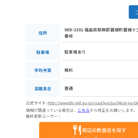
969-3301 福島県耶麻郡磐梯町磐梯十
住所
番地
駐車場あり
駐車場
無料
平均予算
普通
混雑具合
公式サイト:
http://www.thr.mlit.go.jp/road/koutsu/Michi-no-E
情報が間違っている場合は、
こちら
から修正をお願いします。
最終更新ユーザー：
周辺の飲食店を探す