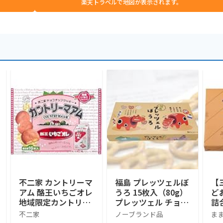
楽天トラベルで地図が表示されます。
不二家 カントリーマ
福島 プレッツェルぼ
【
アム 酪王いちごオレ
うろ 15枚入（80g）
ど
地域限定カントリー
プレッツェル チョコ
詰
マアム 16個入り 福
レート ホワイトチョ
不二家
ノーブランド品
ま
島みやげ 長登屋
コ チーズ チーズク