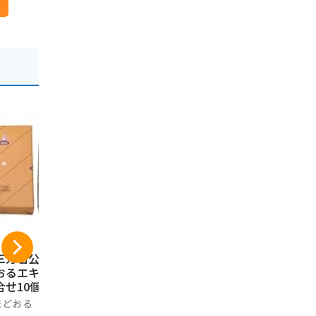
三万石公式】まま
ご当地まるごと小包
おやつTIM
おるエキソンパイ
便 福島県 (Sサイズ)
セミドライも
合せ10個入
美食うまいもん市場
×10袋
まどおる
美食うまいもん市場
おやつTIMES