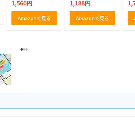
1,560円
1,188円
1,
リーム スイーツ 個
包装 優雅菓集
Amazonで見る
Amazonで見る