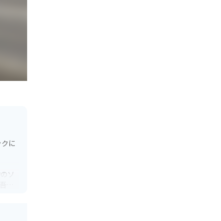
ックに
物のソ
吾妻
りやす