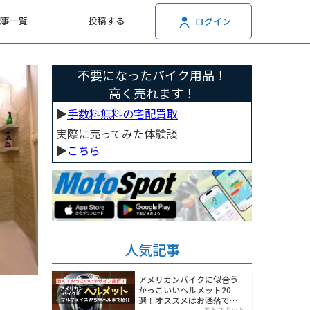
記事一覧
投稿する
ログイン
不要になったバイク用品！
高く売れます！
▶︎
手数料無料の宅配買取
実際に売ってみた体験談
▶︎
こちら
人気記事
アメリカンバイクに似合う
かっこいいヘルメット20
選！オススメはお洒落でワ
モトスポット